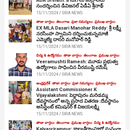
సంద‌ర్శించిన డివిజనల్ ఏడీఏ శ్రీనాథ్
15/11/2024
SIRA NEWS
తాజా వార్తలు
తెలంగాణ
ప్రజా సమస్యలు
ప్రముఖ వార్తలు
EX MLA Dasari Manohar Reddy: శ్రీ లక్ష్మీ
నరసింహ స్వామిని దర్శించుకున్నమాజీ
ఎమ్మెల్యే దాసరి మనోహర్ రెడ్డి
15/11/2024
SIRA NEWS
విద్య & ఉద్యోగము
తాజా వార్తలు
తెలంగాణ
ప్రముఖ వార్తలు
Veeramushti Ramesh: మూడు ప్రభుత్వ
ఉద్యోగాలు సాధించిన వీరముష్టి రమేష్
15/11/2024
SIRA NEWS
ఆంధ్రప్రదేశ్
తాజా వార్తలు
ప్రజా సమస్యలు
ప్రముఖ వార్తలు
Assistant Commissioner K
Vijayalakshmi: పెద్దాపురం మరిడమ్మ
దేవస్థానంలో అన్న ప్రసాద వితరణ :దేవస్థానం
అసిస్టెంట్ కమిషనర్ కే విజయలక్ష్మి
15/11/2024
SIRA NEWS
తాజా వార్తలు
తెలంగాణ
ప్రముఖ వార్తలు
విద్య & ఉద్యోగము
Kalvasrirampur: కాల్వశ్రీరాంపూర్లో ఘనంగా