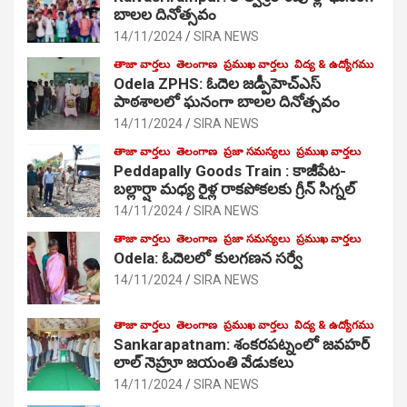
బాలల దినోత్సవం
14/11/2024
SIRA NEWS
తాజా వార్తలు
తెలంగాణ
ప్రముఖ వార్తలు
విద్య & ఉద్యోగము
Odela ZPHS: ఓదెల జ‌డ్పీహెచ్ఎస్
పాఠ‌శాల‌లో ఘనంగా బాలల దినోత్సవం
14/11/2024
SIRA NEWS
తాజా వార్తలు
తెలంగాణ
ప్రజా సమస్యలు
ప్రముఖ వార్తలు
Peddapally Goods Train : కాజీపేట-
బల్లార్షా మధ్య రైళ్ల రాకపోకలకు గ్రీన్ సిగ్నల్
14/11/2024
SIRA NEWS
తాజా వార్తలు
తెలంగాణ
ప్రజా సమస్యలు
ప్రముఖ వార్తలు
Odela: ఓదెలలో కులగణన సర్వే
14/11/2024
SIRA NEWS
తాజా వార్తలు
తెలంగాణ
ప్రముఖ వార్తలు
విద్య & ఉద్యోగము
Sankarapatnam: శంకరపట్నంలో జవహర్
లాల్ నెహ్రూ జయంతి వేడుకలు
14/11/2024
SIRA NEWS