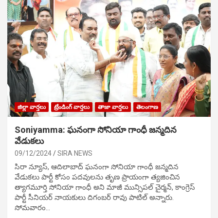
జిల్లా వార్తలు
ట్రేండింగ్ వార్తలు
తాజా వార్తలు
తెలంగాణ
Soniyamma: ఘ‌నంగా సోనియా గాంధీ జ‌న్మ‌దిన
వేడుక‌లు
09/12/2024
SIRA NEWS
సిరా న్యూస్, ఆదిలాబాద్ ఘ‌నంగా సోనియా గాంధీ జ‌న్మ‌దిన
వేడుక‌లు పార్టీ కోసం ప‌ద‌వుల‌ను తృణ ప్రాయంగా త్య‌జించిన
త్యాగమూర్తి సోనియా గాంధీ అని మాజీ మున్సిప‌ల్ చైర్మ‌న్, కాంగ్రెస్
పార్టీ సీనియ‌ర్ నాయ‌కులు దిగంబ‌ర్ రావు పాటిల్ అన్నారు.
సోమవారం…