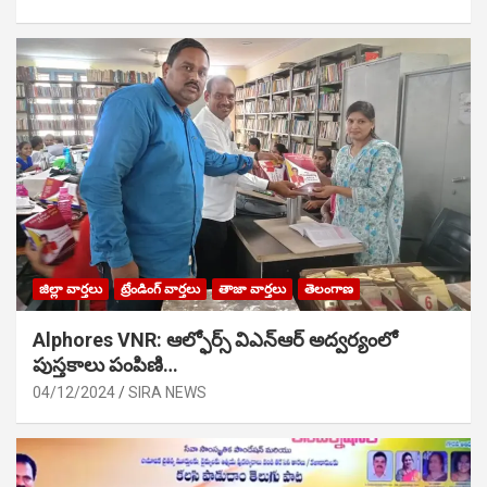
జిల్లా వార్తలు
ట్రేండింగ్ వార్తలు
తాజా వార్తలు
తెలంగాణ
Alphores VNR: ఆల్ఫోర్స్ విఎన్ఆర్ అద్వర్యంలో
పుస్తకాలు పంపిణి…
04/12/2024
SIRA NEWS