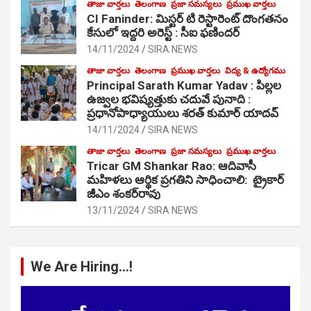
తాజా వార్తలు
తెలంగాణ
ప్రజా సమస్యలు
ప్రముఖ వార్తలు
CI Faninder: మిస్టర్ టి రెస్టారెంట్ దొంగతనం
కేసులో ఇద్దరి అరెస్ట్ : సీఐ ఫణిందర్
14/11/2024
SIRA NEWS
తాజా వార్తలు
తెలంగాణ
ప్రముఖ వార్తలు
విద్య & ఉద్యోగము
Principal Sarath Kumar Yadav : పిల్లల
ఉజ్వల భవిష్యత్తుకు చదువే పునాది :
ప్రధానోపాధ్యాయులు శరత్ కుమార్ యాదవ్
14/11/2024
SIRA NEWS
తాజా వార్తలు
తెలంగాణ
ప్రజా సమస్యలు
ప్రముఖ వార్తలు
Tricar GM Shankar Rao: ఆదివాసీ
మహిళలు ఆర్థిక ప్రగతిని సాధించాలి: ట్రైకార్
జీఎం శంకర్‌రావు
13/11/2024
SIRA NEWS
We Are Hiring…!