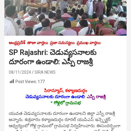
ఆంధ్రప్రదేశ్
తాజా వార్తలు
ప్రజా సమస్యలు
ప్రముఖ వార్తలు
SP Rajashri: చెడువ్య‌స‌నాల‌కు
దూరంగా ఉండాలి: ఎస్పీ రాజశ్రీ
08/11/2024
SIRA NEWS
Post Views:
177
సిరాన్యూస్‌, కళ్యాణదుర్గం
చెడువ్య‌స‌నాల‌కు దూరంగా ఉండాలి
:
ఎస్పీ రాజశ్రీ
* గోళ్లలో గ్రామసభ
యువత చెడువ్యసనాలకు దూరంగా ఉండాలని జిల్లా ఎస్పీ రాజశ్రీ
అన్నారు. శుక్ర‌వారం కళ్యాణదుర్గం రూరల్ యుపిఎస్ ఇన్స్పెక్టర్
ఆధ్వర్యంలో గోళ్ల గ్రామంలో గ్రామసభ నిర్వహించారు. ఈసంద‌ర్బంగా