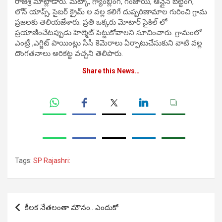
రాజశ్రీ మాట్లాడారు. మట్కా, గ్యాంబ్లింగ్, గంజాయి, ఆన్లైన్ బెట్టింగ్,
లోన్ యాప్స్, సైబర్ క్రైమ్ ల వల్ల కలిగే దుష్పరిణామాల గురించి గ్రామ
ప్రజలకు తెలియ‌జేశారు. ప్రతి ఒక్కరు మోటార్ సైకిల్ లో
ప్రయాణించేటప్పుడు హెల్మెట్ పెట్టుకోవాలని సూచించారు. గ్రామంలో
ఎంట్రీ ,ఎగ్జిట్ పాయింట్లు సీసీ కెమెరాలు ఏర్పాటుచేసుకుని వాటి వల్ల
దొంగతనాలు అరికట్ట వచ్చని తెలిపారు.
Share this News…
Tags:
SP Rajashri:
Post
కీలక నేతలంతా మౌనం.. ఎందుకో
navigation