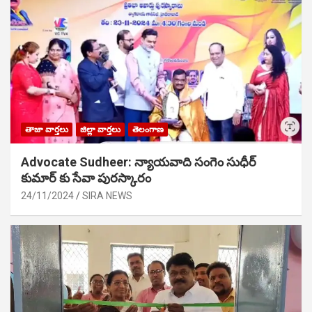
తాజా వార్తలు
జిల్లా వార్తలు
తెలంగాణ
Advocate Sudheer: న్యాయవాది సంగెం సుధీర్
కుమార్ కు సేవా పురస్కారం
24/11/2024
SIRA NEWS