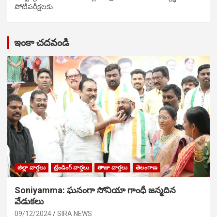
పోటిప‌రీక్ష‌ల‌కు…
ఇంకా చదవండి
జిల్లా వార్తలు
ట్రేండింగ్ వార్తలు
తాజా వార్తలు
తెలంగాణ
Soniyamma: ఘ‌నంగా సోనియా గాంధీ జ‌న్మ‌దిన
వేడుక‌లు
09/12/2024
SIRA NEWS