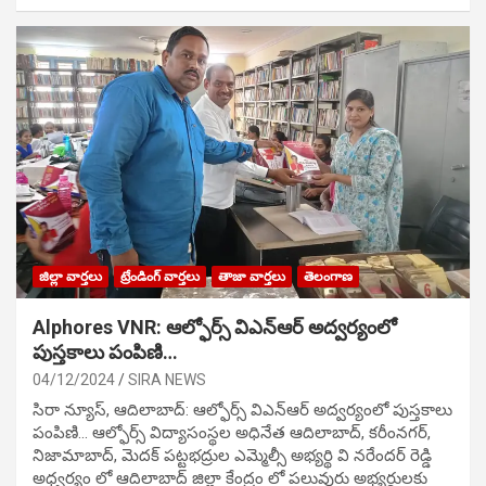
జిల్లా వార్తలు
ట్రేండింగ్ వార్తలు
తాజా వార్తలు
తెలంగాణ
Alphores VNR: ఆల్ఫోర్స్ విఎన్ఆర్ అద్వర్యంలో
పుస్తకాలు పంపిణి…
04/12/2024
SIRA NEWS
సిరా న్యూస్, ఆదిలాబాద్: ఆల్ఫోర్స్ విఎన్ఆర్ అద్వర్యంలో పుస్తకాలు
పంపిణి… ఆల్ఫోర్స్ విద్యాసంస్థల అధినేత ఆదిలాబాద్, కరీంనగర్,
నిజామాబాద్, మెదక్ పట్టభద్రుల ఎమ్మెల్సీ అభ్యర్థి వి నరేందర్ రెడ్డి
అధ్వర్యం లో ఆదిలాబాద్ జిల్లా కేంద్రం లో పలువురు అభ్యర్థులకు