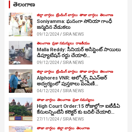
తెలంగాణ
జిల్లా వార్తలు
ట్రేండింగ్ వార్తలు
తాజా వార్తలు
తెలంగాణ
Soniyamma: ఘ‌నంగా సోనియా గాంధీ
జ‌న్మ‌దిన వేడుక‌లు
09/12/2024
SIRA NEWS
తెలంగాణ
ప్రజా సమస్యలు
రాజకీయం
Malla Reddy: సీనియర్ అసిస్టెంట్ సాయిలు
డిప్యూటేషన్ రద్దు చేయాలి…
09/12/2024
SIRA NEWS
జిల్లా వార్తలు
ట్రేండింగ్ వార్తలు
తాజా వార్తలు
తెలంగాణ
Alphores VNR: ఆల్ఫోర్స్ విఎన్ఆర్
అద్వర్యంలో పుస్తకాలు పంపిణి…
04/12/2024
SIRA NEWS
తాజా వార్తలు
తెలంగాణ
ప్రజా సమస్యలు
High Court Order:15 రోజుల్లోగా ఐటీడీఏ
కేసులన్నింటినీ కలెక్టర్ కు బదిలీ చేయాలి…
27/11/2024
SIRA NEWS
తాజా వార్తలు
జిల్లా వార్తలు
తెలంగాణ