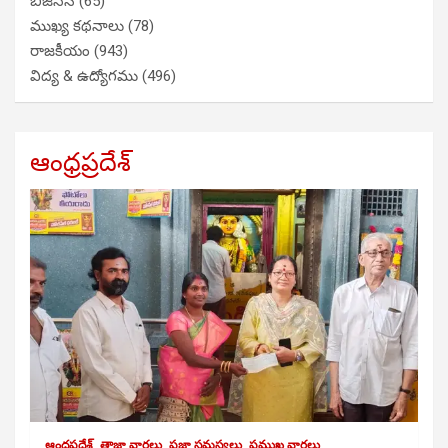
బిజినెస్
(65)
ముఖ్య కథనాలు
(78)
రాజకీయం
(943)
విద్య & ఉద్యోగము
(496)
ఆంధ్రప్రదేశ్
ఆంధ్రప్రదేశ్
తాజా వార్తలు
ప్రజా సమస్యలు
ప్రముఖ వార్తలు