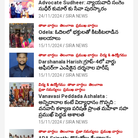
Advocate Sudheer: న్యాయవాది సంగెం
సుధీర్ కుమార్ కు సేవా పురస్కారం
24/11/2024
SIRA NEWS
తాజా వార్తలు
తెలంగాణ
ప్రముఖ వార్తలు
Odela: ఓదెల‌లో భక్తులతో కిటకిటలాడిన
ఆల‌యాలు
15/11/2024
SIRA NEWS
తాజా వార్తలు
తెలంగాణ
ప్రముఖ వార్తలు
విద్య & ఉద్యోగము
Darshanala Harish:గ్రూప్-4లో వార్డు
ఆఫీసర్‌గా ఎంపికైన దర్శనాల హరీష్
15/11/2024
SIRA NEWS
విద్య & ఉద్యోగము
తాజా వార్తలు
తెలంగాణ
ప్రజా సమస్యలు
ప్రముఖ వార్తలు
Vanavasi Peddada Ashalata :
అన్నిదానాల కంటే విద్యాధానం గొప్పది :
వనవాసి కళ్యాణ పరిషత్ ప్రాంత మహిళా సహ
ప్రముఖ్ పెద్దడ ఆశాలత
15/11/2024
SIRA NEWS
తాజా వార్తలు
తెలంగాణ
ప్రజా సమస్యలు
ప్రముఖ వార్తలు
ADA Srinath: కొనుగోలు కేంద్రాల‌ను