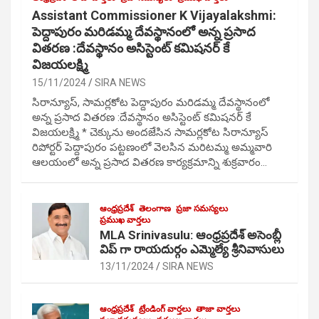
Assistant Commissioner K Vijayalakshmi:
పెద్దాపురం మరిడమ్మ దేవస్థానంలో అన్న ప్రసాద
వితరణ :దేవస్థానం అసిస్టెంట్ కమిషనర్ కే
విజయలక్ష్మి
15/11/2024
SIRA NEWS
సిరాన్యూస్, సామర్లకోట పెద్దాపురం మరిడమ్మ దేవస్థానంలో
అన్న ప్రసాద వితరణ :దేవస్థానం అసిస్టెంట్ కమిషనర్ కే
విజయలక్ష్మి * చెక్కును అందజేసిన సామర్లకోట సిరాన్యూస్
రిపోర్టర్ పెద్దాపురం పట్టణంలో వెలసిన మరిటమ్మ అమ్మవారి
ఆలయంలో అన్న ప్రసాద వితరణ కార్యక్రమాన్ని శుక్రవారం…
ఆంధ్రప్రదేశ్
తెలంగాణ
ప్రజా సమస్యలు
ప్రముఖ వార్తలు
MLA Srinivasulu: ఆంధ్రప్రదేశ్ అసెంబ్లీ
విప్ గా రాయదుర్గం ఎమ్మెల్యే శ్రీనివాసులు
13/11/2024
SIRA NEWS
ఆంధ్రప్రదేశ్
ట్రేండింగ్ వార్తలు
తాజా వార్తలు