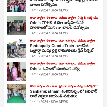
బాలల దినోత్సవం
14/11/2024
SIRA NEWS
తాజా వార్తలు
తెలంగాణ
ప్రముఖ వార్తలు
విద్య & ఉద్యోగము
Odela ZPHS: ఓదెల జ‌డ్పీహెచ్ఎస్
పాఠ‌శాల‌లో ఘనంగా బాలల దినోత్సవం
14/11/2024
SIRA NEWS
తాజా వార్తలు
తెలంగాణ
ప్రజా సమస్యలు
ప్రముఖ వార్తలు
Peddapally Goods Train : కాజీపేట-
బల్లార్షా మధ్య రైళ్ల రాకపోకలకు గ్రీన్ సిగ్నల్
14/11/2024
SIRA NEWS
తాజా వార్తలు
తెలంగాణ
ప్రజా సమస్యలు
ప్రముఖ వార్తలు
Odela: ఓదెలలో కులగణన సర్వే
14/11/2024
SIRA NEWS
తాజా వార్తలు
తెలంగాణ
ప్రముఖ వార్తలు
విద్య & ఉద్యోగము
Sankarapatnam: శంకరపట్నంలో జవహర్
లాల్ నెహ్రూ జయంతి వేడుకలు
14/11/2024
SIRA NEWS