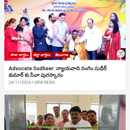
తాజా వార్తలు
జిల్లా వార్తలు
తెలంగాణ
Advocate Sudheer: న్యాయవాది సంగెం సుధీర్
కుమార్ కు సేవా పురస్కారం
24/11/2024
SIRA NEWS