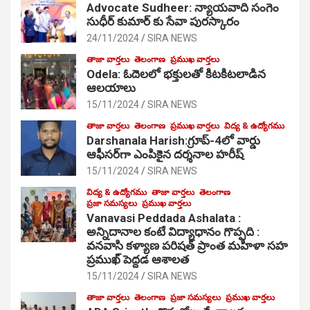
Advocate Sudheer: న్యాయవాది సంగెం
సుధీర్ కుమార్ కు సేవా పురస్కారం
24/11/2024
SIRA NEWS
తాజా వార్తలు
తెలంగాణ
ప్రముఖ వార్తలు
Odela: ఓదెల‌లో భక్తులతో కిటకిటలాడిన
ఆల‌యాలు
15/11/2024
SIRA NEWS
తాజా వార్తలు
తెలంగాణ
ప్రముఖ వార్తలు
విద్య & ఉద్యోగము
Darshanala Harish:గ్రూప్-4లో వార్డు
ఆఫీసర్‌గా ఎంపికైన దర్శనాల హరీష్
15/11/2024
SIRA NEWS
విద్య & ఉద్యోగము
తాజా వార్తలు
తెలంగాణ
ప్రజా సమస్యలు
ప్రముఖ వార్తలు
Vanavasi Peddada Ashalata :
అన్నిదానాల కంటే విద్యాధానం గొప్పది :
వనవాసి కళ్యాణ పరిషత్ ప్రాంత మహిళా సహ
ప్రముఖ్ పెద్దడ ఆశాలత
15/11/2024
SIRA NEWS
తాజా వార్తలు
తెలంగాణ
ప్రజా సమస్యలు
ప్రముఖ వార్తలు