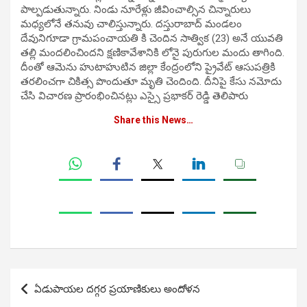
పాల్పడుతున్నారు. నిండు నూరేళ్లు జీవించాల్సిన చిన్నారులు
మధ్యలోనే తనువు చాలిస్తున్నారు. దస్తురాబాద్ మండలం
దేవునిగూడా గ్రామపంచాయతి కి చెందిన సాత్విక (23) అనే యువతి
తల్లి మందలించిందని క్షణికావేశానికి లోనై పురుగుల మందు తాగింది.
దీంతో ఆమెను హుటాహుటిన జిల్లా కేంద్రంలోని ప్రైవేట్ ఆసుపత్రికి
తరలించగా చికిత్స పొందుతూ మృతి చెందింది. దీనిపై కేసు నమోదు
చేసి విచారణ ప్రారంభించినట్లు ఎస్సై ప్రభాకర్ రెడ్డి తెలిపారు
Share this News…
Post
ఏడుపాయల దగ్గర ప్రయాణికులు అందోళన
navigation