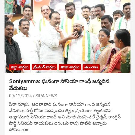
జిల్లా వార్తలు
ట్రేండింగ్ వార్తలు
తాజా వార్తలు
తెలంగాణ
Soniyamma: ఘ‌నంగా సోనియా గాంధీ జ‌న్మ‌దిన
వేడుక‌లు
09/12/2024
SIRA NEWS
సిరా న్యూస్, ఆదిలాబాద్ ఘ‌నంగా సోనియా గాంధీ జ‌న్మ‌దిన
వేడుక‌లు పార్టీ కోసం ప‌ద‌వుల‌ను తృణ ప్రాయంగా త్య‌జించిన
త్యాగమూర్తి సోనియా గాంధీ అని మాజీ మున్సిప‌ల్ చైర్మ‌న్, కాంగ్రెస్
పార్టీ సీనియ‌ర్ నాయ‌కులు దిగంబ‌ర్ రావు పాటిల్ అన్నారు.
సోమవారం…