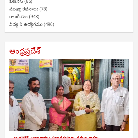
బిజినెస్
(65)
ముఖ్య కథనాలు
(78)
రాజకీయం
(943)
విద్య & ఉద్యోగము
(496)
ఆంధ్రప్రదేశ్