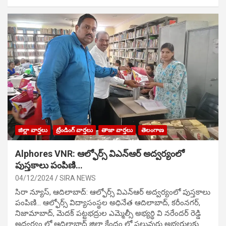
జిల్లా వార్తలు
ట్రేండింగ్ వార్తలు
తాజా వార్తలు
తెలంగాణ
Alphores VNR: ఆల్ఫోర్స్ విఎన్ఆర్ అద్వర్యంలో
పుస్తకాలు పంపిణి…
04/12/2024
SIRA NEWS
సిరా న్యూస్, ఆదిలాబాద్: ఆల్ఫోర్స్ విఎన్ఆర్ అద్వర్యంలో పుస్తకాలు
పంపిణి… ఆల్ఫోర్స్ విద్యాసంస్థల అధినేత ఆదిలాబాద్, కరీంనగర్,
నిజామాబాద్, మెదక్ పట్టభద్రుల ఎమ్మెల్సీ అభ్యర్థి వి నరేందర్ రెడ్డి
అధ్వర్యం లో ఆదిలాబాద్ జిల్లా కేంద్రం లో పలువురు అభ్యర్థులకు