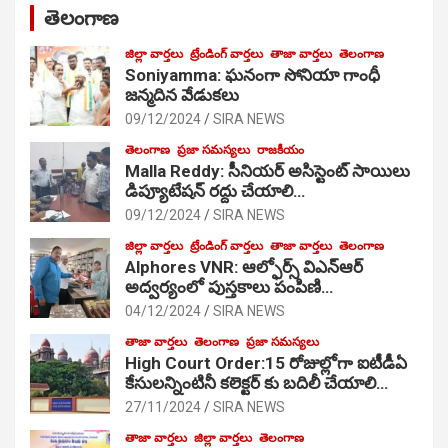
తెలంగాణ
జిల్లా వార్తలు
ట్రేండింగ్ వార్తలు
తాజా వార్తలు
తెలంగాణ
Soniyamma: ఘ‌నంగా సోనియా గాంధీ
జ‌న్మ‌దిన వేడుక‌లు
09/12/2024
SIRA NEWS
తెలంగాణ
ప్రజా సమస్యలు
రాజకీయం
Malla Reddy: సీనియర్ అసిస్టెంట్ సాయిలు
డిప్యూటేషన్ రద్దు చేయాలి…
09/12/2024
SIRA NEWS
జిల్లా వార్తలు
ట్రేండింగ్ వార్తలు
తాజా వార్తలు
తెలంగాణ
Alphores VNR: ఆల్ఫోర్స్ విఎన్ఆర్
అద్వర్యంలో పుస్తకాలు పంపిణి…
04/12/2024
SIRA NEWS
తాజా వార్తలు
తెలంగాణ
ప్రజా సమస్యలు
High Court Order:15 రోజుల్లోగా ఐటీడీఏ
కేసులన్నింటినీ కలెక్టర్ కు బదిలీ చేయాలి…
27/11/2024
SIRA NEWS
తాజా వార్తలు
జిల్లా వార్తలు
తెలంగాణ