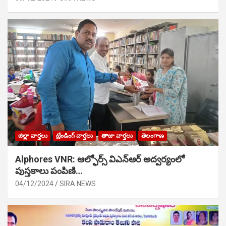
జిల్లా వార్తలు
ట్రేండింగ్ వార్తలు
తాజా వార్తలు
తెలంగాణ
Alphores VNR: ఆల్ఫోర్స్ విఎన్ఆర్ అద్వర్యంలో
పుస్తకాలు పంపిణి…
04/12/2024
SIRA NEWS