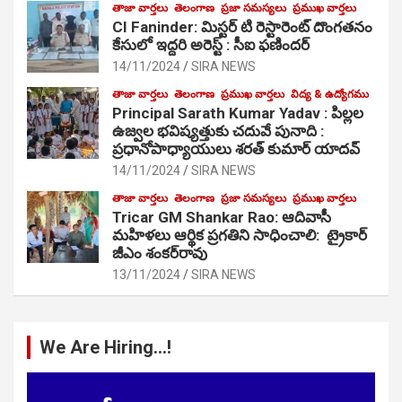
తాజా వార్తలు
తెలంగాణ
ప్రజా సమస్యలు
ప్రముఖ వార్తలు
CI Faninder: మిస్టర్ టి రెస్టారెంట్ దొంగతనం
కేసులో ఇద్దరి అరెస్ట్ : సీఐ ఫణిందర్
14/11/2024
SIRA NEWS
తాజా వార్తలు
తెలంగాణ
ప్రముఖ వార్తలు
విద్య & ఉద్యోగము
Principal Sarath Kumar Yadav : పిల్లల
ఉజ్వల భవిష్యత్తుకు చదువే పునాది :
ప్రధానోపాధ్యాయులు శరత్ కుమార్ యాదవ్
14/11/2024
SIRA NEWS
తాజా వార్తలు
తెలంగాణ
ప్రజా సమస్యలు
ప్రముఖ వార్తలు
Tricar GM Shankar Rao: ఆదివాసీ
మహిళలు ఆర్థిక ప్రగతిని సాధించాలి: ట్రైకార్
జీఎం శంకర్‌రావు
13/11/2024
SIRA NEWS
We Are Hiring…!