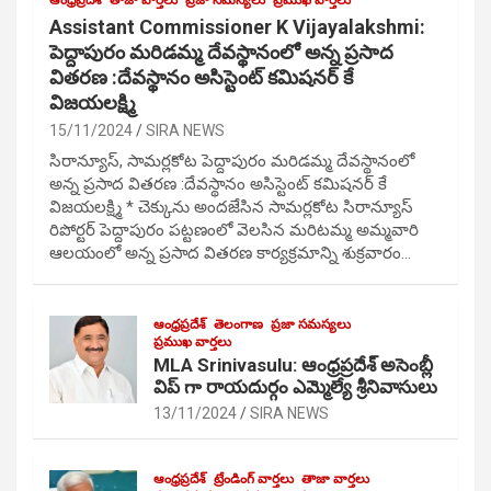
ఆంధ్రప్రదేశ్
తాజా వార్తలు
ప్రజా సమస్యలు
ప్రముఖ వార్తలు
Assistant Commissioner K Vijayalakshmi:
పెద్దాపురం మరిడమ్మ దేవస్థానంలో అన్న ప్రసాద
వితరణ :దేవస్థానం అసిస్టెంట్ కమిషనర్ కే
విజయలక్ష్మి
15/11/2024
SIRA NEWS
సిరాన్యూస్, సామర్లకోట పెద్దాపురం మరిడమ్మ దేవస్థానంలో
అన్న ప్రసాద వితరణ :దేవస్థానం అసిస్టెంట్ కమిషనర్ కే
విజయలక్ష్మి * చెక్కును అందజేసిన సామర్లకోట సిరాన్యూస్
రిపోర్టర్ పెద్దాపురం పట్టణంలో వెలసిన మరిటమ్మ అమ్మవారి
ఆలయంలో అన్న ప్రసాద వితరణ కార్యక్రమాన్ని శుక్రవారం…
ఆంధ్రప్రదేశ్
తెలంగాణ
ప్రజా సమస్యలు
ప్రముఖ వార్తలు
MLA Srinivasulu: ఆంధ్రప్రదేశ్ అసెంబ్లీ
విప్ గా రాయదుర్గం ఎమ్మెల్యే శ్రీనివాసులు
13/11/2024
SIRA NEWS
ఆంధ్రప్రదేశ్
ట్రేండింగ్ వార్తలు
తాజా వార్తలు