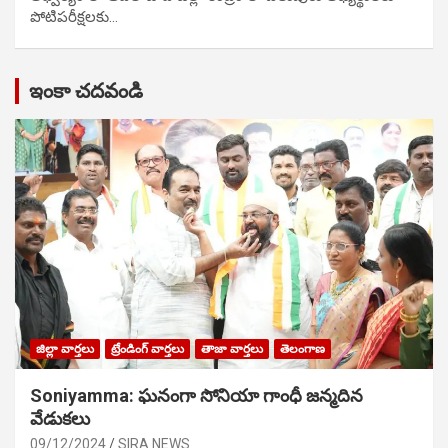
పోటిప‌రీక్ష‌ల‌కు…
ఇంకా చదవండి
జిల్లా వార్తలు
ట్రేండింగ్ వార్తలు
తాజా వార్తలు
తెలంగాణ
Soniyamma: ఘ‌నంగా సోనియా గాంధీ జ‌న్మ‌దిన
వేడుక‌లు
09/12/2024
SIRA NEWS