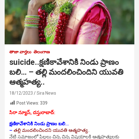
తాజా వార్తలు
తెలంగాణ
suicide..క్షణికావేశానికి నిండు ప్రాణం
బలి… – తల్లి మందలించిందిని యువతి
ఆత్మహత్య..
18/12/2023
Sira News
Post Views:
339
సిరా న్యూస్, దస్తురాబాద్:
క్షణికావేశానికి నిండు ప్రాణం బలి…
–
తల్లి మందలించిందని యువతి ఆత్మహత్య..
నేటి సమాజంలో పిల్లలు చిన్న చిన్న విషయాలకి ఆత్మహత్యలకు