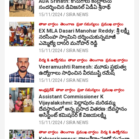
ADA Srinath: కొనుగోలు కేంద్రాల‌ను
సంద‌ర్శించిన డివిజనల్ ఏడీఏ శ్రీనాథ్
15/11/2024
SIRA NEWS
తాజా వార్తలు
తెలంగాణ
ప్రజా సమస్యలు
ప్రముఖ వార్తలు
EX MLA Dasari Manohar Reddy: శ్రీ లక్ష్మీ
నరసింహ స్వామిని దర్శించుకున్నమాజీ
ఎమ్మెల్యే దాసరి మనోహర్ రెడ్డి
15/11/2024
SIRA NEWS
విద్య & ఉద్యోగము
తాజా వార్తలు
తెలంగాణ
ప్రముఖ వార్తలు
Veeramushti Ramesh: మూడు ప్రభుత్వ
ఉద్యోగాలు సాధించిన వీరముష్టి రమేష్
15/11/2024
SIRA NEWS
ఆంధ్రప్రదేశ్
తాజా వార్తలు
ప్రజా సమస్యలు
ప్రముఖ వార్తలు
Assistant Commissioner K
Vijayalakshmi: పెద్దాపురం మరిడమ్మ
దేవస్థానంలో అన్న ప్రసాద వితరణ :దేవస్థానం
అసిస్టెంట్ కమిషనర్ కే విజయలక్ష్మి
15/11/2024
SIRA NEWS
తాజా వార్తలు
తెలంగాణ
ప్రముఖ వార్తలు
విద్య & ఉద్యోగము
Kalvasrirampur: కాల్వశ్రీరాంపూర్లో ఘనంగా