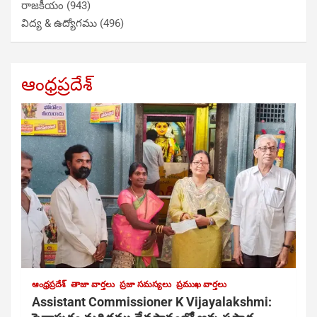
రాజకీయం
(943)
విద్య & ఉద్యోగము
(496)
ఆంధ్రప్రదేశ్
ఆంధ్రప్రదేశ్
తాజా వార్తలు
ప్రజా సమస్యలు
ప్రముఖ వార్తలు
Assistant Commissioner K Vijayalakshmi: