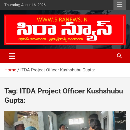
Skip
Thursday, August 6, 2026
to
content
Telugu Online News Daily
SIRA NEWS
Home
ITDA Project Officer Kushshubu Gupta:
Tag:
ITDA Project Officer Kushshubu
Gupta: