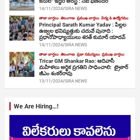
కేసులో ఇద్దరి అరెస్ట్ : సీఐ ఫణిందర్
14/11/2024
SIRA NEWS
తాజా వార్తలు
తెలంగాణ
ప్రముఖ వార్తలు
విద్య & ఉద్యోగము
Principal Sarath Kumar Yadav : పిల్లల
ఉజ్వల భవిష్యత్తుకు చదువే పునాది :
ప్రధానోపాధ్యాయులు శరత్ కుమార్ యాదవ్
14/11/2024
SIRA NEWS
తాజా వార్తలు
తెలంగాణ
ప్రజా సమస్యలు
ప్రముఖ వార్తలు
Tricar GM Shankar Rao: ఆదివాసీ
మహిళలు ఆర్థిక ప్రగతిని సాధించాలి: ట్రైకార్
జీఎం శంకర్‌రావు
13/11/2024
SIRA NEWS
We Are Hiring…!