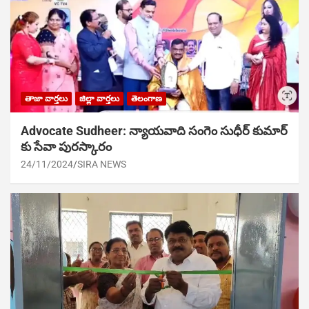
తాజా వార్తలు
జిల్లా వార్తలు
తెలంగాణ
Advocate Sudheer: న్యాయవాది సంగెం సుధీర్ కుమార్
కు సేవా పురస్కారం
24/11/2024
SIRA NEWS