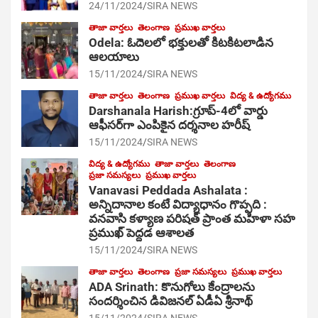
24/11/2024
SIRA NEWS
తాజా వార్తలు
తెలంగాణ
ప్రముఖ వార్తలు
Odela: ఓదెల‌లో భక్తులతో కిటకిటలాడిన
ఆల‌యాలు
15/11/2024
SIRA NEWS
తాజా వార్తలు
తెలంగాణ
ప్రముఖ వార్తలు
విద్య & ఉద్యోగము
Darshanala Harish:గ్రూప్-4లో వార్డు
ఆఫీసర్‌గా ఎంపికైన దర్శనాల హరీష్
15/11/2024
SIRA NEWS
విద్య & ఉద్యోగము
తాజా వార్తలు
తెలంగాణ
ప్రజా సమస్యలు
ప్రముఖ వార్తలు
Vanavasi Peddada Ashalata :
అన్నిదానాల కంటే విద్యాధానం గొప్పది :
వనవాసి కళ్యాణ పరిషత్ ప్రాంత మహిళా సహ
ప్రముఖ్ పెద్దడ ఆశాలత
15/11/2024
SIRA NEWS
తాజా వార్తలు
తెలంగాణ
ప్రజా సమస్యలు
ప్రముఖ వార్తలు
ADA Srinath: కొనుగోలు కేంద్రాల‌ను
సంద‌ర్శించిన డివిజనల్ ఏడీఏ శ్రీనాథ్