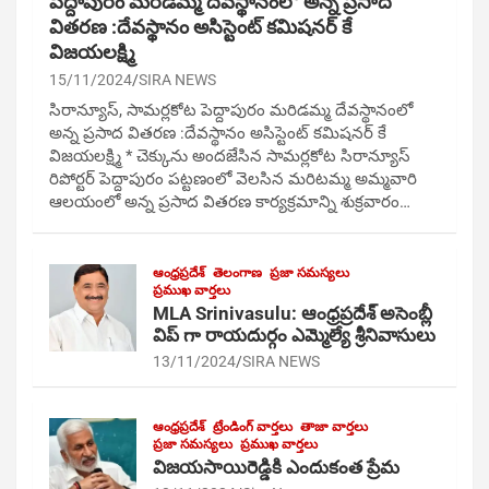
పెద్దాపురం మరిడమ్మ దేవస్థానంలో అన్న ప్రసాద
వితరణ :దేవస్థానం అసిస్టెంట్ కమిషనర్ కే
విజయలక్ష్మి
15/11/2024
SIRA NEWS
సిరాన్యూస్, సామర్లకోట పెద్దాపురం మరిడమ్మ దేవస్థానంలో
అన్న ప్రసాద వితరణ :దేవస్థానం అసిస్టెంట్ కమిషనర్ కే
విజయలక్ష్మి * చెక్కును అందజేసిన సామర్లకోట సిరాన్యూస్
రిపోర్టర్ పెద్దాపురం పట్టణంలో వెలసిన మరిటమ్మ అమ్మవారి
ఆలయంలో అన్న ప్రసాద వితరణ కార్యక్రమాన్ని శుక్రవారం…
ఆంధ్రప్రదేశ్
తెలంగాణ
ప్రజా సమస్యలు
ప్రముఖ వార్తలు
MLA Srinivasulu: ఆంధ్రప్రదేశ్ అసెంబ్లీ
విప్ గా రాయదుర్గం ఎమ్మెల్యే శ్రీనివాసులు
13/11/2024
SIRA NEWS
ఆంధ్రప్రదేశ్
ట్రేండింగ్ వార్తలు
తాజా వార్తలు
ప్రజా సమస్యలు
ప్రముఖ వార్తలు
విజయసాయిరెడ్డికి ఎందుకంత ప్రేమ