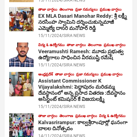
15/11/2024
SIRA NEWS
తాజా వార్తలు
తెలంగాణ
ప్రజా సమస్యలు
ప్రముఖ వార్తలు
EX MLA Dasari Manohar Reddy: శ్రీ లక్ష్మీ
నరసింహ స్వామిని దర్శించుకున్నమాజీ
ఎమ్మెల్యే దాసరి మనోహర్ రెడ్డి
15/11/2024
SIRA NEWS
విద్య & ఉద్యోగము
తాజా వార్తలు
తెలంగాణ
ప్రముఖ వార్తలు
Veeramushti Ramesh: మూడు ప్రభుత్వ
ఉద్యోగాలు సాధించిన వీరముష్టి రమేష్
15/11/2024
SIRA NEWS
ఆంధ్రప్రదేశ్
తాజా వార్తలు
ప్రజా సమస్యలు
ప్రముఖ వార్తలు
Assistant Commissioner K
Vijayalakshmi: పెద్దాపురం మరిడమ్మ
దేవస్థానంలో అన్న ప్రసాద వితరణ :దేవస్థానం
అసిస్టెంట్ కమిషనర్ కే విజయలక్ష్మి
15/11/2024
SIRA NEWS
తాజా వార్తలు
తెలంగాణ
ప్రముఖ వార్తలు
విద్య & ఉద్యోగము
Kalvasrirampur: కాల్వశ్రీరాంపూర్లో ఘనంగా
బాలల దినోత్సవం
14/11/2024
SIRA NEWS