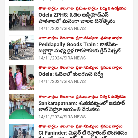
తాజా వార్తలు
తెలంగాణ
ప్రముఖ వార్తలు
విద్య & ఉద్యోగము
Odela ZPHS: ఓదెల జ‌డ్పీహెచ్ఎస్
పాఠ‌శాల‌లో ఘనంగా బాలల దినోత్సవం
14/11/2024
SIRA NEWS
తాజా వార్తలు
తెలంగాణ
ప్రజా సమస్యలు
ప్రముఖ వార్తలు
Peddapally Goods Train : కాజీపేట-
బల్లార్షా మధ్య రైళ్ల రాకపోకలకు గ్రీన్ సిగ్నల్
14/11/2024
SIRA NEWS
తాజా వార్తలు
తెలంగాణ
ప్రజా సమస్యలు
ప్రముఖ వార్తలు
Odela: ఓదెలలో కులగణన సర్వే
14/11/2024
SIRA NEWS
తాజా వార్తలు
తెలంగాణ
ప్రముఖ వార్తలు
విద్య & ఉద్యోగము
Sankarapatnam: శంకరపట్నంలో జవహర్
లాల్ నెహ్రూ జయంతి వేడుకలు
14/11/2024
SIRA NEWS
తాజా వార్తలు
తెలంగాణ
ప్రజా సమస్యలు
ప్రముఖ వార్తలు
CI Faninder: మిస్టర్ టి రెస్టారెంట్ దొంగతనం