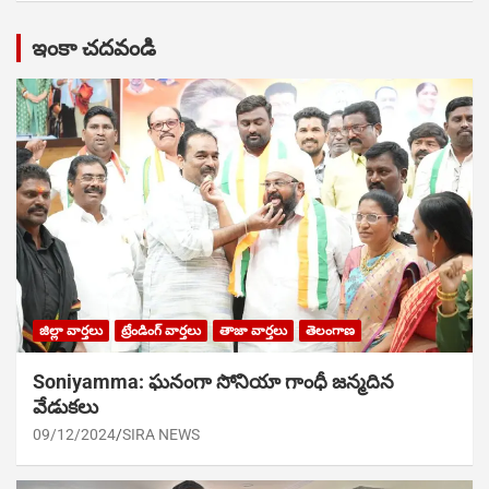
ఇంకా చదవండి
జిల్లా వార్తలు
ట్రేండింగ్ వార్తలు
తాజా వార్తలు
తెలంగాణ
Soniyamma: ఘ‌నంగా సోనియా గాంధీ జ‌న్మ‌దిన
వేడుక‌లు
09/12/2024
SIRA NEWS