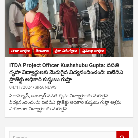
తాజా వార్తలు
తెలంగాణ
ప్రజా సమస్యలు
ప్రముఖ వార్తలు
ITDA Project Officer Kushshubu Gupta: వసతి
గృహ విద్యార్థులకు మెరుగైన విద్యనందించండి: ఐటిడిఎ
ప్రాజెక్టు అధికారి కుష్షుబు గుప్తా
04/11/2024
SIRA NEWS
సిరాన్యూస్‌, ఉట్నూర్‌ వసతి గృహ విద్యార్థులకు మెరుగైన
విద్యనందించండి: ఐటిడిఎ ప్రాజెక్టు అధికారి కుష్షుబు గుప్తా ఆశ్రమ
పాఠశాలల విద్యార్థులకు మెరుగైన…
S