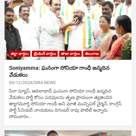
జిల్లా వార్తలు
ట్రేండింగ్ వార్తలు
తాజా వార్తలు
తెలంగాణ
Soniyamma: ఘ‌నంగా సోనియా గాంధీ జ‌న్మ‌దిన
వేడుక‌లు
09/12/2024
SIRA NEWS
సిరా న్యూస్, ఆదిలాబాద్ ఘ‌నంగా సోనియా గాంధీ జ‌న్మ‌దిన
వేడుక‌లు పార్టీ కోసం ప‌ద‌వుల‌ను తృణ ప్రాయంగా త్య‌జించిన
త్యాగమూర్తి సోనియా గాంధీ అని మాజీ మున్సిప‌ల్ చైర్మ‌న్, కాంగ్రెస్
పార్టీ సీనియ‌ర్ నాయ‌కులు దిగంబ‌ర్ రావు పాటిల్ అన్నారు.
సోమవారం…