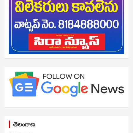
తెలంగాణ