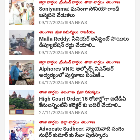
జిల్లా వార్తలు
ట్రేండింగ్ వార్తలు
తాజా వార్తలు
తెలంగాణ
Soniyamma: ఘ‌నంగా సోనియా గాంధీ
జ‌న్మ‌దిన వేడుక‌లు
09/12/2024
SIRA NEWS
తెలంగాణ
ప్రజా సమస్యలు
రాజకీయం
Malla Reddy: సీనియర్ అసిస్టెంట్ సాయిలు
డిప్యూటేషన్ రద్దు చేయాలి…
09/12/2024
SIRA NEWS
జిల్లా వార్తలు
ట్రేండింగ్ వార్తలు
తాజా వార్తలు
తెలంగాణ
Alphores VNR: ఆల్ఫోర్స్ విఎన్ఆర్
అద్వర్యంలో పుస్తకాలు పంపిణి…
04/12/2024
SIRA NEWS
తాజా వార్తలు
తెలంగాణ
ప్రజా సమస్యలు
High Court Order:15 రోజుల్లోగా ఐటీడీఏ
కేసులన్నింటినీ కలెక్టర్ కు బదిలీ చేయాలి…
27/11/2024
SIRA NEWS
తాజా వార్తలు
జిల్లా వార్తలు
తెలంగాణ
Advocate Sudheer: న్యాయవాది సంగెం
సుధీర్ కుమార్ కు సేవా పురస్కారం