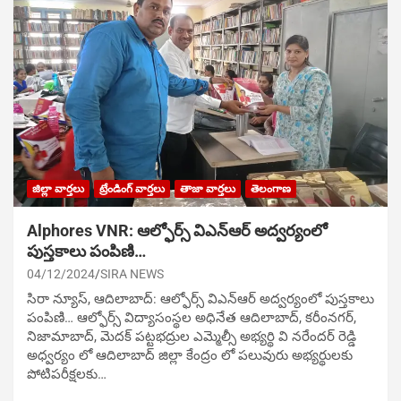
జిల్లా వార్తలు
ట్రేండింగ్ వార్తలు
తాజా వార్తలు
తెలంగాణ
Alphores VNR: ఆల్ఫోర్స్ విఎన్ఆర్ అద్వర్యంలో
పుస్తకాలు పంపిణి…
04/12/2024
SIRA NEWS
సిరా న్యూస్, ఆదిలాబాద్: ఆల్ఫోర్స్ విఎన్ఆర్ అద్వర్యంలో పుస్తకాలు
పంపిణి… ఆల్ఫోర్స్ విద్యాసంస్థల అధినేత ఆదిలాబాద్, కరీంనగర్,
నిజామాబాద్, మెదక్ పట్టభద్రుల ఎమ్మెల్సీ అభ్యర్థి వి నరేందర్ రెడ్డి
అధ్వర్యం లో ఆదిలాబాద్ జిల్లా కేంద్రం లో పలువురు అభ్యర్థులకు
పోటిప‌రీక్ష‌ల‌కు…