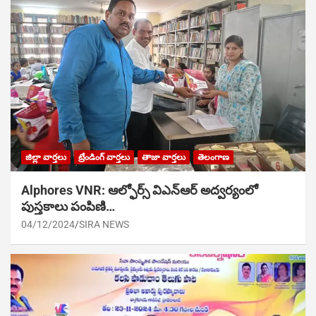
జిల్లా వార్తలు
ట్రేండింగ్ వార్తలు
తాజా వార్తలు
తెలంగాణ
Alphores VNR: ఆల్ఫోర్స్ విఎన్ఆర్ అద్వర్యంలో
పుస్తకాలు పంపిణి…
04/12/2024
SIRA NEWS