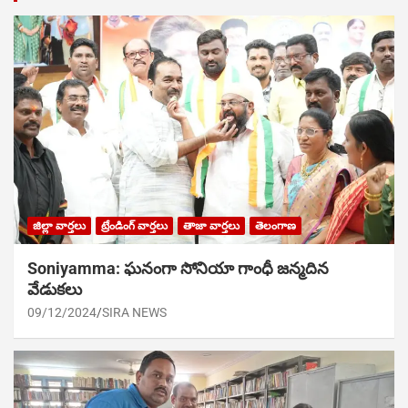
జిల్లా వార్తలు
ట్రేండింగ్ వార్తలు
తాజా వార్తలు
తెలంగాణ
Soniyamma: ఘ‌నంగా సోనియా గాంధీ జ‌న్మ‌దిన
వేడుక‌లు
09/12/2024
SIRA NEWS