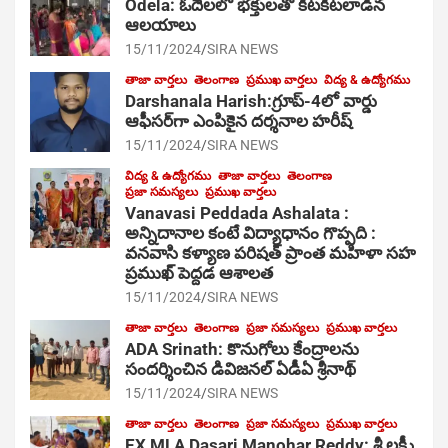
Odela: ఓదెల‌లో భక్తులతో కిటకిటలాడిన
ఆల‌యాలు
15/11/2024
SIRA NEWS
తాజా వార్తలు
తెలంగాణ
ప్రముఖ వార్తలు
విద్య & ఉద్యోగము
Darshanala Harish:గ్రూప్-4లో వార్డు
ఆఫీసర్‌గా ఎంపికైన దర్శనాల హరీష్
15/11/2024
SIRA NEWS
విద్య & ఉద్యోగము
తాజా వార్తలు
తెలంగాణ
ప్రజా సమస్యలు
ప్రముఖ వార్తలు
Vanavasi Peddada Ashalata :
అన్నిదానాల కంటే విద్యాధానం గొప్పది :
వనవాసి కళ్యాణ పరిషత్ ప్రాంత మహిళా సహ
ప్రముఖ్ పెద్దడ ఆశాలత
15/11/2024
SIRA NEWS
తాజా వార్తలు
తెలంగాణ
ప్రజా సమస్యలు
ప్రముఖ వార్తలు
ADA Srinath: కొనుగోలు కేంద్రాల‌ను
సంద‌ర్శించిన డివిజనల్ ఏడీఏ శ్రీనాథ్
15/11/2024
SIRA NEWS
తాజా వార్తలు
తెలంగాణ
ప్రజా సమస్యలు
ప్రముఖ వార్తలు
EX MLA Dasari Manohar Reddy: శ్రీ లక్ష్మీ