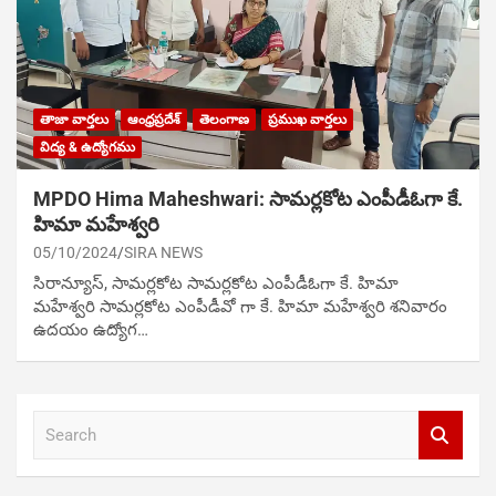
తాజా వార్తలు
ఆంధ్రప్రదేశ్
తెలంగాణ
ప్రముఖ వార్తలు
విద్య & ఉద్యోగము
MPDO Hima Maheshwari: సామర్లకోట ఎంపీడీఓగా కే.
హిమా మహేశ్వరి
05/10/2024
SIRA NEWS
సిరాన్యూస్‌, సామర్లకోట సామర్లకోట ఎంపీడీఓగా కే. హిమా
మహేశ్వరి సామర్లకోట ఎంపీడీవో గా కే. హిమా మహేశ్వరి శనివారం
ఉదయం ఉద్యోగ…
S
e
a
r