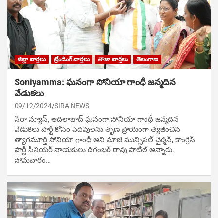
జిల్లా వార్తలు
ట్రేండింగ్ వార్తలు
తాజా వార్తలు
తెలంగాణ
Soniyamma: ఘ‌నంగా సోనియా గాంధీ జ‌న్మ‌దిన
వేడుక‌లు
09/12/2024
SIRA NEWS
సిరా న్యూస్, ఆదిలాబాద్ ఘ‌నంగా సోనియా గాంధీ జ‌న్మ‌దిన
వేడుక‌లు పార్టీ కోసం ప‌ద‌వుల‌ను తృణ ప్రాయంగా త్య‌జించిన
త్యాగమూర్తి సోనియా గాంధీ అని మాజీ మున్సిప‌ల్ చైర్మ‌న్, కాంగ్రెస్
పార్టీ సీనియ‌ర్ నాయ‌కులు దిగంబ‌ర్ రావు పాటిల్ అన్నారు.
సోమవారం…