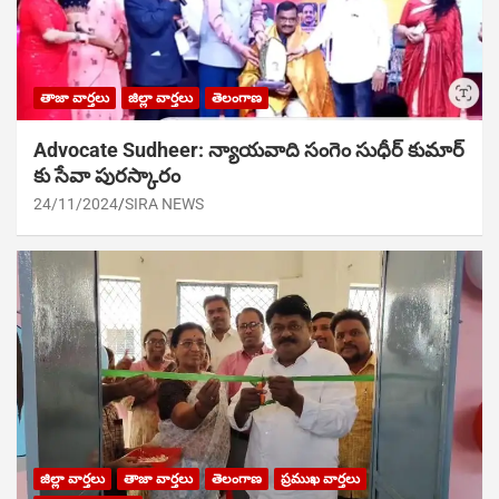
తాజా వార్తలు
జిల్లా వార్తలు
తెలంగాణ
Advocate Sudheer: న్యాయవాది సంగెం సుధీర్ కుమార్
కు సేవా పురస్కారం
24/11/2024
SIRA NEWS
జిల్లా వార్తలు
తాజా వార్తలు
తెలంగాణ
ప్రముఖ వార్తలు