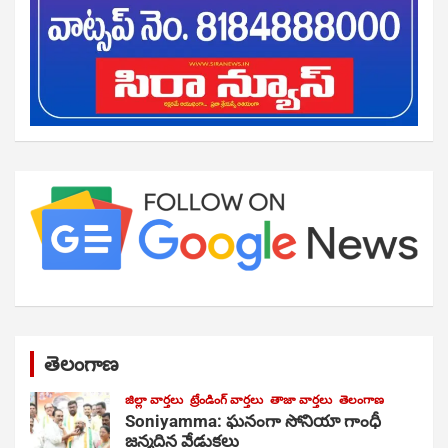
తెలంగాణ
జిల్లా వార్తలు
ట్రేండింగ్ వార్తలు
తాజా వార్తలు
తెలంగాణ
Soniyamma: ఘ‌నంగా సోనియా గాంధీ
జ‌న్మ‌దిన వేడుక‌లు