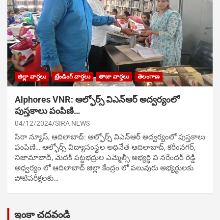
జిల్లా వార్తలు
ట్రేండింగ్ వార్తలు
తాజా వార్తలు
తెలంగాణ
Alphores VNR: ఆల్ఫోర్స్ విఎన్ఆర్ అద్వర్యంలో
పుస్తకాలు పంపిణి…
04/12/2024
SIRA NEWS
సిరా న్యూస్, ఆదిలాబాద్: ఆల్ఫోర్స్ విఎన్ఆర్ అద్వర్యంలో పుస్తకాలు
పంపిణి… ఆల్ఫోర్స్ విద్యాసంస్థల అధినేత ఆదిలాబాద్, కరీంనగర్,
నిజామాబాద్, మెదక్ పట్టభద్రుల ఎమ్మెల్సీ అభ్యర్థి వి నరేందర్ రెడ్డి
అధ్వర్యం లో ఆదిలాబాద్ జిల్లా కేంద్రం లో పలువురు అభ్యర్థులకు
పోటిప‌రీక్ష‌ల‌కు…
ఇంకా చదవండి