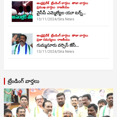
ఆంధ్రప్రదేశ్
ట్రేండింగ్ వార్తలు
తాజా వార్తలు
ప్రముఖ వార్తలు
రాజకీయం
వైసీపీ ఎమ్మెల్యేల యూ టర్న్…
13/11/2024
Sira News
ఆంధ్రప్రదేశ్
ట్రేండింగ్ వార్తలు
తాజా వార్తలు
ప్రజా సమస్యలు
రాజకీయం
గుమ్మనూరు వర్సెస్ జేసీ…
13/11/2024
Sira News
ట్రేండింగ్ వార్తలు