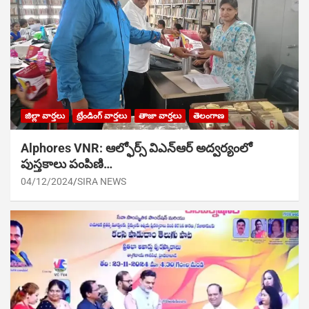
జిల్లా వార్తలు
ట్రేండింగ్ వార్తలు
తాజా వార్తలు
తెలంగాణ
Alphores VNR: ఆల్ఫోర్స్ విఎన్ఆర్ అద్వర్యంలో
పుస్తకాలు పంపిణి…
04/12/2024
SIRA NEWS