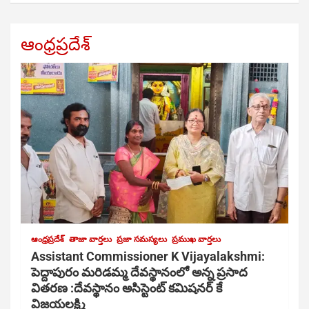
ఆంధ్రప్రదేశ్
ఆంధ్రప్రదేశ్
తాజా వార్తలు
ప్రజా సమస్యలు
ప్రముఖ వార్తలు
Assistant Commissioner K Vijayalakshmi:
పెద్దాపురం మరిడమ్మ దేవస్థానంలో అన్న ప్రసాద
వితరణ :దేవస్థానం అసిస్టెంట్ కమిషనర్ కే
విజయలక్ష్మి