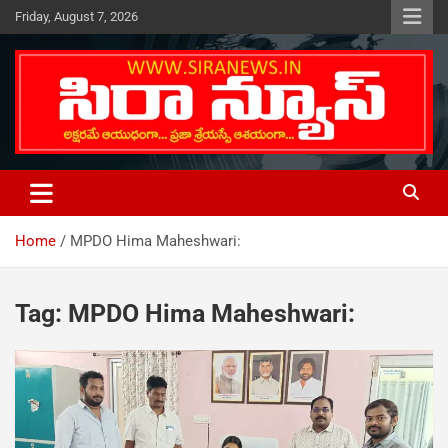
Skip
Friday, August 7, 2026
to
content
Telugu Online News Daily
SIRA NEWS
Home
MPDO Hima Maheshwari:
Tag:
MPDO Hima Maheshwari: