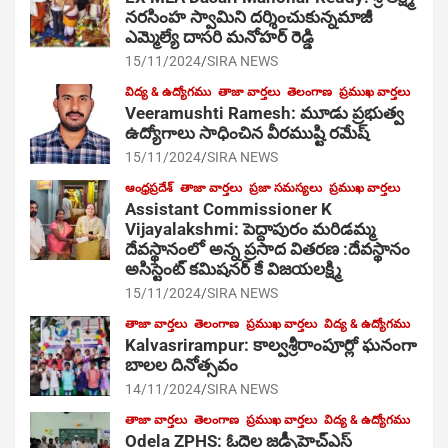
నరసింహ స్వామిని దర్శించుకున్నమాజీ
ఎమ్మెల్యే దాసరి మనోహర్ రెడ్డి
15/11/2024
SIRA NEWS
విద్య & ఉద్యోగము
తాజా వార్తలు
తెలంగాణ
ప్రముఖ వార్తలు
Veeramushti Ramesh: మూడు ప్రభుత్వ
ఉద్యోగాలు సాధించిన వీరముష్టి రమేష్
15/11/2024
SIRA NEWS
ఆంధ్రప్రదేశ్
తాజా వార్తలు
ప్రజా సమస్యలు
ప్రముఖ వార్తలు
Assistant Commissioner K
Vijayalakshmi: పెద్దాపురం మరిడమ్మ
దేవస్థానంలో అన్న ప్రసాద వితరణ :దేవస్థానం
అసిస్టెంట్ కమిషనర్ కే విజయలక్ష్మి
15/11/2024
SIRA NEWS
తాజా వార్తలు
తెలంగాణ
ప్రముఖ వార్తలు
విద్య & ఉద్యోగము
Kalvasrirampur: కాల్వశ్రీరాంపూర్లో ఘనంగా
బాలల దినోత్సవం
14/11/2024
SIRA NEWS
తాజా వార్తలు
తెలంగాణ
ప్రముఖ వార్తలు
విద్య & ఉద్యోగము
Odela ZPHS: ఓదెల జ‌డ్పీహెచ్ఎస్