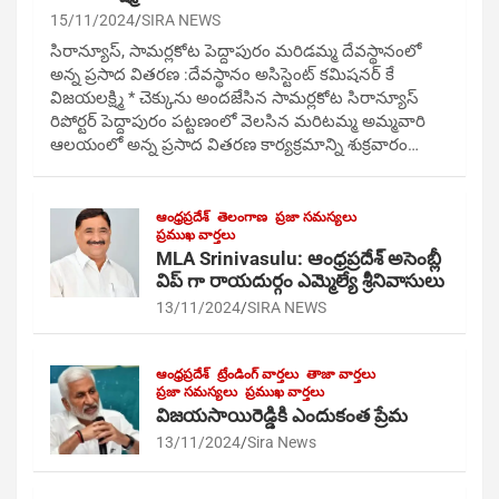
15/11/2024
SIRA NEWS
సిరాన్యూస్, సామర్లకోట పెద్దాపురం మరిడమ్మ దేవస్థానంలో
అన్న ప్రసాద వితరణ :దేవస్థానం అసిస్టెంట్ కమిషనర్ కే
విజయలక్ష్మి * చెక్కును అందజేసిన సామర్లకోట సిరాన్యూస్
రిపోర్టర్ పెద్దాపురం పట్టణంలో వెలసిన మరిటమ్మ అమ్మవారి
ఆలయంలో అన్న ప్రసాద వితరణ కార్యక్రమాన్ని శుక్రవారం…
ఆంధ్రప్రదేశ్
తెలంగాణ
ప్రజా సమస్యలు
ప్రముఖ వార్తలు
MLA Srinivasulu: ఆంధ్రప్రదేశ్ అసెంబ్లీ
విప్ గా రాయదుర్గం ఎమ్మెల్యే శ్రీనివాసులు
13/11/2024
SIRA NEWS
ఆంధ్రప్రదేశ్
ట్రేండింగ్ వార్తలు
తాజా వార్తలు
ప్రజా సమస్యలు
ప్రముఖ వార్తలు
విజయసాయిరెడ్డికి ఎందుకంత ప్రేమ
13/11/2024
Sira News