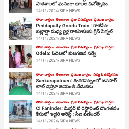
పాఠ‌శాల‌లో ఘనంగా బాలల దినోత్సవం
14/11/2024
SIRA NEWS
తాజా వార్తలు
తెలంగాణ
ప్రజా సమస్యలు
ప్రముఖ వార్తలు
Peddapally Goods Train : కాజీపేట-
బల్లార్షా మధ్య రైళ్ల రాకపోకలకు గ్రీన్ సిగ్నల్
14/11/2024
SIRA NEWS
తాజా వార్తలు
తెలంగాణ
ప్రజా సమస్యలు
ప్రముఖ వార్తలు
Odela: ఓదెలలో కులగణన సర్వే
14/11/2024
SIRA NEWS
తాజా వార్తలు
తెలంగాణ
ప్రముఖ వార్తలు
విద్య & ఉద్యోగము
Sankarapatnam: శంకరపట్నంలో జవహర్
లాల్ నెహ్రూ జయంతి వేడుకలు
14/11/2024
SIRA NEWS
తాజా వార్తలు
తెలంగాణ
ప్రజా సమస్యలు
ప్రముఖ వార్తలు
CI Faninder: మిస్టర్ టి రెస్టారెంట్ దొంగతనం
కేసులో ఇద్దరి అరెస్ట్ : సీఐ ఫణిందర్
14/11/2024
SIRA NEWS