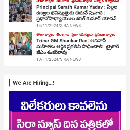
తాజా వార్తలు
తెలంగాణ
ప్రముఖ వార్తలు
విద్య & ఉద్యోగము
Principal Sarath Kumar Yadav : పిల్లల
ఉజ్వల భవిష్యత్తుకు చదువే పునాది :
ప్రధానోపాధ్యాయులు శరత్ కుమార్ యాదవ్
14/11/2024
SIRA NEWS
తాజా వార్తలు
తెలంగాణ
ప్రజా సమస్యలు
ప్రముఖ వార్తలు
Tricar GM Shankar Rao: ఆదివాసీ
మహిళలు ఆర్థిక ప్రగతిని సాధించాలి: ట్రైకార్
జీఎం శంకర్‌రావు
13/11/2024
SIRA NEWS
We Are Hiring…!