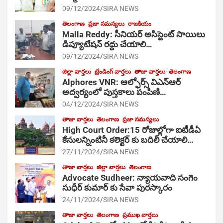
09/12/2024
SIRA NEWS
తెలంగాణ
ప్రజా సమస్యలు
రాజకీయం
Malla Reddy: సీనియర్ అసిస్టెంట్ సాయిలు
డిప్యూటేషన్ రద్దు చేయాలి…
09/12/2024
SIRA NEWS
జిల్లా వార్తలు
ట్రేండింగ్ వార్తలు
తాజా వార్తలు
తెలంగాణ
Alphores VNR: ఆల్ఫోర్స్ విఎన్ఆర్
అద్వర్యంలో పుస్తకాలు పంపిణి…
04/12/2024
SIRA NEWS
తాజా వార్తలు
తెలంగాణ
ప్రజా సమస్యలు
High Court Order:15 రోజుల్లోగా ఐటీడీఏ
కేసులన్నింటినీ కలెక్టర్ కు బదిలీ చేయాలి…
27/11/2024
SIRA NEWS
తాజా వార్తలు
జిల్లా వార్తలు
తెలంగాణ
Advocate Sudheer: న్యాయవాది సంగెం
సుధీర్ కుమార్ కు సేవా పురస్కారం
24/11/2024
SIRA NEWS
తాజా వార్తలు
తెలంగాణ
ప్రముఖ వార్తలు