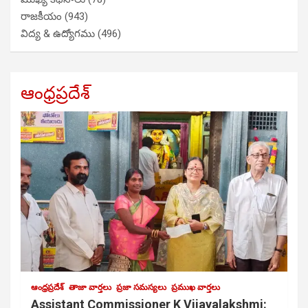
రాజకీయం
(943)
విద్య & ఉద్యోగము
(496)
ఆంధ్రప్రదేశ్
ఆంధ్రప్రదేశ్
తాజా వార్తలు
ప్రజా సమస్యలు
ప్రముఖ వార్తలు
Assistant Commissioner K Vijayalakshmi: