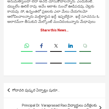
అనుమతిస్తుందా లేదా అనేది చూసుకోవాలన్నారు. ఎందుకంటే..
డబ్బులేం ఊరికే రావు. అవేం ఆకాశం నుంచో ఊడిపడవు, చెట్లకు
కాయవు. సో, ఉన్నంతలో ప్రజలకు ఎలా మేలు చేయగలమో
ఆలోచించాలన్నారు మల్లికార్జున ఖర్గే. ఇప్పటికైనా.. ఖర్గే సూచనను ఓ
అలారమ్‌గా తీసుకుని మేల్కొంటే మంచిదంటున్నారు మేధావులు
Share this News…
Post
గోదావరి పుష్కర ఏర్పాట్లు షురూ…
navigation
Principal Dr. Varaprasad Rao:విద్యార్థులు పరీక్షలకు