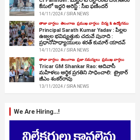
కేసులో ఇద్దరి అరెస్ట్ : సీఐ ఫణిందర్
14/11/2024
SIRA NEWS
తాజా వార్తలు
తెలంగాణ
ప్రముఖ వార్తలు
విద్య & ఉద్యోగము
Principal Sarath Kumar Yadav : పిల్లల
ఉజ్వల భవిష్యత్తుకు చదువే పునాది :
ప్రధానోపాధ్యాయులు శరత్ కుమార్ యాదవ్
14/11/2024
SIRA NEWS
తాజా వార్తలు
తెలంగాణ
ప్రజా సమస్యలు
ప్రముఖ వార్తలు
Tricar GM Shankar Rao: ఆదివాసీ
మహిళలు ఆర్థిక ప్రగతిని సాధించాలి: ట్రైకార్
జీఎం శంకర్‌రావు
13/11/2024
SIRA NEWS
We Are Hiring…!