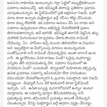
అవసరం రాకూడదు అంటున్నారు. గల్లా పెట్టెలో డబ్బుల్లేకపోయినా
పథకాలు అమలుచేస్తే.. అది భవిష్యత్‌ తరాలపై ప్రతికూల ప్రభావం
చూపుతుందన్నారు. ఈ స్టేట్‌మెంట్‌లో ప్రతి అక్షరమూ నిజమే. మరో
మాట కూడా అన్నారు మల్లికార్జున ఖర్గే. కనీసం రోడ్లు వేసేందుకు
కూడా డబ్బు లేకపోతే.. ఇక పథకాలు అమలు చేసి ఏం లాభం అని.
పథకాలు ఇచ్చుకుంటూ పోయి అభివృద్ధి చేయలేకపోతే ప్రజలు
తిరగబడతారన్నారు. అదే జరిగితే.. భవిష్యత్‌ తరానికి చెడ్డపేరు తప్ప
మరొకటి మిగలదంటూ హెచ్చరికలు చేశారు.కొందరు కామెంట్‌
చేయొచ్చు. ‘ఏం.. హామీలు ఇచ్చే ముందు తెలియలేదా ఆ విషయం’
అని. ఇప్పటికైనా ఆ మేల్కొలుపు మాటలు అంటున్నందుకు
సంతోషించాలి గానీ కామెంట్‌ చేయనక్కర్లేదు. అంతా బాగానే ఉంది
గానీ.. ఈ జ్ఞానోదయం వెనక కారణం ఏంటి? ఓవైపు మహారాష్ట్ర
ఎన్నికల తేదీ దగ్గరపడుతున్న వేళ.. పథకాల విషయంలో ఈ
వెనకడుగు ఏంటి? ఎందుకంటే.. కర్నాటకలో మహిళలకు కల్పిస్తున్న
ఉచిత ప్రయాణం పథకాన్ని ఆపేయడమో లేదా పరిమితులు
విధించడమో చేయబోతున్నారని ఓ ప్రచారం నడుస్తోంది. అది నిజమే
అన్నట్టుగా.. డిప్యూటీ సీఎం డీకే శివకుమార్‌ కూడా స్టేట్‌మెంట్
ఇచ్చారు. ‘ఎస్.. ఉచిత బస్సుపై పునరాలోచనలో ఉన్నాం’ అంటూ
మాట్లాడారు. ఈ పథకాన్ని పూర్తిగా తీసేయకపోవచ్చు గానీ..
ప్రభుత్వంపై భారం తగ్గించుకునే ప్రయత్నం అయితే చేయొచ్చని
చెబుతున్నారు. దీనిపై మల్లికార్జున ఖర్గే ఆగ్రహం వ్యక్తం చేసినట్టు