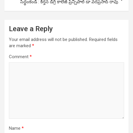
సిద్ధంకండి : కీర్తన డిగ్రీ కాలేజ్ ప్రిన్సిపాల్ డా వరప్రసాద్ రావు
Leave a Reply
Your email address will not be published.
Required fields
are marked
*
Comment
*
Name
*