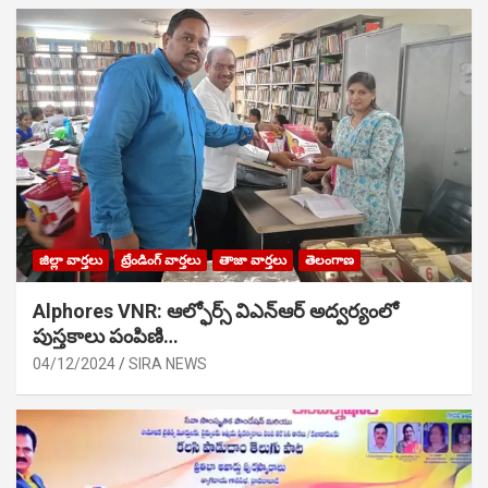
జిల్లా వార్తలు
ట్రేండింగ్ వార్తలు
తాజా వార్తలు
తెలంగాణ
Alphores VNR: ఆల్ఫోర్స్ విఎన్ఆర్ అద్వర్యంలో
పుస్తకాలు పంపిణి…
04/12/2024
SIRA NEWS