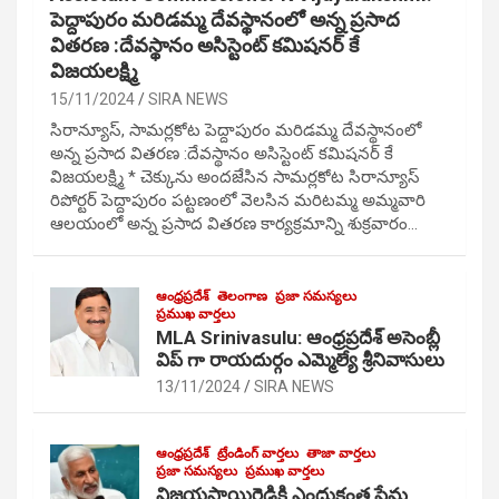
పెద్దాపురం మరిడమ్మ దేవస్థానంలో అన్న ప్రసాద
వితరణ :దేవస్థానం అసిస్టెంట్ కమిషనర్ కే
విజయలక్ష్మి
15/11/2024
SIRA NEWS
సిరాన్యూస్, సామర్లకోట పెద్దాపురం మరిడమ్మ దేవస్థానంలో
అన్న ప్రసాద వితరణ :దేవస్థానం అసిస్టెంట్ కమిషనర్ కే
విజయలక్ష్మి * చెక్కును అందజేసిన సామర్లకోట సిరాన్యూస్
రిపోర్టర్ పెద్దాపురం పట్టణంలో వెలసిన మరిటమ్మ అమ్మవారి
ఆలయంలో అన్న ప్రసాద వితరణ కార్యక్రమాన్ని శుక్రవారం…
ఆంధ్రప్రదేశ్
తెలంగాణ
ప్రజా సమస్యలు
ప్రముఖ వార్తలు
MLA Srinivasulu: ఆంధ్రప్రదేశ్ అసెంబ్లీ
విప్ గా రాయదుర్గం ఎమ్మెల్యే శ్రీనివాసులు
13/11/2024
SIRA NEWS
ఆంధ్రప్రదేశ్
ట్రేండింగ్ వార్తలు
తాజా వార్తలు
ప్రజా సమస్యలు
ప్రముఖ వార్తలు
విజయసాయిరెడ్డికి ఎందుకంత ప్రేమ