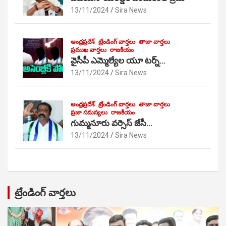
13/11/2024
Sira News
ఆంధ్రప్రదేశ్
ట్రేండింగ్ వార్తలు
తాజా వార్తలు
ప్రముఖ వార్తలు
రాజకీయం
వైసీపీ ఎమ్మెల్యేల యూ టర్న్…
13/11/2024
Sira News
ఆంధ్రప్రదేశ్
ట్రేండింగ్ వార్తలు
తాజా వార్తలు
ప్రజా సమస్యలు
రాజకీయం
గుమ్మనూరు వర్సెస్ జేసీ…
13/11/2024
Sira News
ట్రేండింగ్ వార్తలు