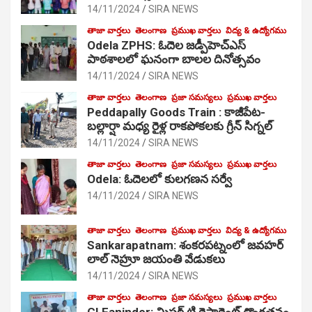
14/11/2024
SIRA NEWS
తాజా వార్తలు
తెలంగాణ
ప్రముఖ వార్తలు
విద్య & ఉద్యోగము
Odela ZPHS: ఓదెల జ‌డ్పీహెచ్ఎస్
పాఠ‌శాల‌లో ఘనంగా బాలల దినోత్సవం
14/11/2024
SIRA NEWS
తాజా వార్తలు
తెలంగాణ
ప్రజా సమస్యలు
ప్రముఖ వార్తలు
Peddapally Goods Train : కాజీపేట-
బల్లార్షా మధ్య రైళ్ల రాకపోకలకు గ్రీన్ సిగ్నల్
14/11/2024
SIRA NEWS
తాజా వార్తలు
తెలంగాణ
ప్రజా సమస్యలు
ప్రముఖ వార్తలు
Odela: ఓదెలలో కులగణన సర్వే
14/11/2024
SIRA NEWS
తాజా వార్తలు
తెలంగాణ
ప్రముఖ వార్తలు
విద్య & ఉద్యోగము
Sankarapatnam: శంకరపట్నంలో జవహర్
లాల్ నెహ్రూ జయంతి వేడుకలు
14/11/2024
SIRA NEWS
తాజా వార్తలు
తెలంగాణ
ప్రజా సమస్యలు
ప్రముఖ వార్తలు
CI Faninder: మిస్టర్ టి రెస్టారెంట్ దొంగతనం