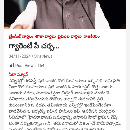
ట్రేండింగ్ వార్తలు
తాజా వార్తలు
ప్రముఖ వార్తలు
రాజకీయం
గ్యారెంటీ పే చర్చ…
04/11/2024
Sira News
Post Views:
154
సిరా న్యూస్;
ఎన్నికల్లో గెలిపిస్తే ప్రతి ఇంటికి కోటి రూపాయలు. ఒక్కసారి కాదు ప్రతి
ఏటా కోటి రూపాయలు. ప్రతి ఇంటికి ఓ హెలికాప్టర్. కొత్త జంటకు
బంగారు నగలు, మూడంతస్తుల బిల్డింగ్. ఆడవాళ్లకు వంటింటి
పనిభారం తగ్గించేందుకు రోబోలు, కాల్వల్లో ఈదడానికి ప్రతి
కుటుంబానికి ఓ పడవ. తమిళనాడు ఎన్నికల్లో ఇండిపెండెంట్‌గా
పోటీచేసిన ఓ జర్నలిస్ట్‌ ఇచ్చిన హామీలు ఇవి. ఆపరేషన్ దుర్యోధన
సినిమాలో.. హైదరాబాద్‌కు సముద్రాన్ని తెస్తానని హీరో ప్రామిస్ చేస్తే
అంతా నవ్వుకున్నాం గానీ.. తమిళనాడులో నిజంగానే హామీలిచ్చాడు.
ఇందులో.. ఎదుటివాళ్లు హామీలు ఇస్తున్నారు కదా అని ఓటు