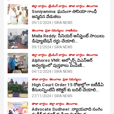
జిల్లా వార్తలు
ట్రేండింగ్ వార్తలు
తాజా వార్తలు
తెలంగాణ
Soniyamma: ఘ‌నంగా సోనియా గాంధీ
జ‌న్మ‌దిన వేడుక‌లు
09/12/2024
SIRA NEWS
తెలంగాణ
ప్రజా సమస్యలు
రాజకీయం
Malla Reddy: సీనియర్ అసిస్టెంట్ సాయిలు
డిప్యూటేషన్ రద్దు చేయాలి…
09/12/2024
SIRA NEWS
జిల్లా వార్తలు
ట్రేండింగ్ వార్తలు
తాజా వార్తలు
తెలంగాణ
Alphores VNR: ఆల్ఫోర్స్ విఎన్ఆర్
అద్వర్యంలో పుస్తకాలు పంపిణి…
04/12/2024
SIRA NEWS
తాజా వార్తలు
తెలంగాణ
ప్రజా సమస్యలు
High Court Order:15 రోజుల్లోగా ఐటీడీఏ
కేసులన్నింటినీ కలెక్టర్ కు బదిలీ చేయాలి…
27/11/2024
SIRA NEWS
తాజా వార్తలు
జిల్లా వార్తలు
తెలంగాణ
Advocate Sudheer: న్యాయవాది సంగెం