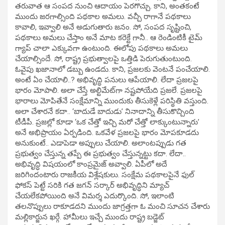
తరువాత ఆ సంపద నుంచి ఆదాయం పెరగొచ్చు. కాని, అంతకంటే
ముందు జరగాల్సింది పథకాల అమలు. వచ్చీ రాగానే పథకాలు
కావాలి, ఇవ్వాలి అనే అడుగుతారు జనం. సో, సంపద సృష్టించి,
పథకాలు అమలు చేస్తాం అనే మాట కరెక్టే గానీ.. ఆ రెండింటికీ టైమ్‌
గ్యాప్ చాలా ఎక్కువగా ఉంటుంది. ఈలోపు పథకాలు అమలు
చేయాల్సిందే. సో, రాష్ట్ర ప్రభుత్వాలపై ఒత్తిడి పెరుగుతుంటుంది.
ఓవైపు ఖజానాలో డబ్బు ఉండదు. కాని, ప్రజలకు వెంటనే పంచేయాలి.
అంటే ఏం చేయాలి..? అభివృద్ధి పనులు ఆపేయాలి. లేదా ప్రజలపై
భారం మోపాలి. అలా చేస్తే అల్టిమేట్‌గా నష్టపోయేది ప్రజలే. ప్రజలపై
భారాలు మోపితేనే సంక్షేమాన్ని ముందుకు తీసుకెళ్లే పరిస్థితి వస్తుంది.
అలా చేశారనే కదా.. ‘బాదుడే బాదుడు’ నినాదాన్ని తీసుకొచ్చింది
టీడీపీ. ప్రజల్లో కూడా ‘ఒక చేత్తో ఇచ్చి మరో చేత్తో లాక్కుంటున్నారు’
అనే అభిప్రాయం ఏర్పడింది. ఒకవేళ ప్రజలపై భారం మోపకూడదు
అనుకుంటే.. ఎడాపెడా అప్పులు చేయాలి. అలాంటప్పుడు గత
ప్రభుత్వం చేస్తున్న తప్పే ఈ ప్రభుత్వం చేస్తున్నట్టు కదా. లేదా..
అభివృద్ధి విషయంలో కాంప్రమైజ్‌ అవ్వాలి. ఏపీలో అదే
జరిగిందంటారు రాజకీయ విశ్లేషకులు. సంక్షేమ పథకాలపైనే ఫుల్
ఫోకస్ పెట్టే సరికి గత జగన్‌ సర్కార్‌ అభివృద్ధిని మ్యాచ్‌
చేయలేకపోయింది అనే విమర్శ ఎదుర్కొంది. సో, ఇలాంటి
తలనొప్పులు రాకూడదని ముందు జాగ్రత్తగా ఓ మంచి సూచన చేశారు
మల్లికార్జున ఖర్గే. హామీలు ఇచ్చే ముందు రాష్ట్ర బడ్జెట్