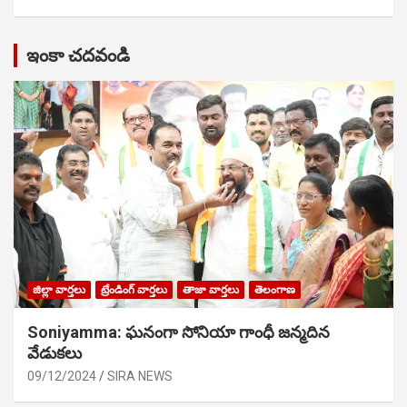
ఇంకా చదవండి
జిల్లా వార్తలు
ట్రేండింగ్ వార్తలు
తాజా వార్తలు
తెలంగాణ
Soniyamma: ఘ‌నంగా సోనియా గాంధీ జ‌న్మ‌దిన
వేడుక‌లు
09/12/2024
SIRA NEWS