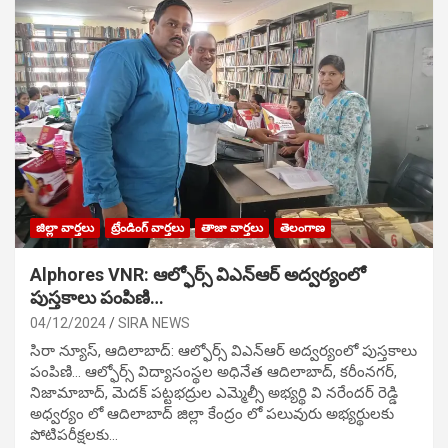
జిల్లా వార్తలు
ట్రేండింగ్ వార్తలు
తాజా వార్తలు
తెలంగాణ
Alphores VNR: ఆల్ఫోర్స్ విఎన్ఆర్ అద్వర్యంలో
పుస్తకాలు పంపిణి…
04/12/2024
SIRA NEWS
సిరా న్యూస్, ఆదిలాబాద్: ఆల్ఫోర్స్ విఎన్ఆర్ అద్వర్యంలో పుస్తకాలు
పంపిణి… ఆల్ఫోర్స్ విద్యాసంస్థల అధినేత ఆదిలాబాద్, కరీంనగర్,
నిజామాబాద్, మెదక్ పట్టభద్రుల ఎమ్మెల్సీ అభ్యర్థి వి నరేందర్ రెడ్డి
అధ్వర్యం లో ఆదిలాబాద్ జిల్లా కేంద్రం లో పలువురు అభ్యర్థులకు
పోటిప‌రీక్ష‌ల‌కు…