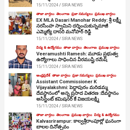
15/11/2024
SIRA NEWS
తాజా వార్తలు
తెలంగాణ
ప్రజా సమస్యలు
ప్రముఖ వార్తలు
EX MLA Dasari Manohar Reddy: శ్రీ లక్ష్మీ
నరసింహ స్వామిని దర్శించుకున్నమాజీ
ఎమ్మెల్యే దాసరి మనోహర్ రెడ్డి
15/11/2024
SIRA NEWS
విద్య & ఉద్యోగము
తాజా వార్తలు
తెలంగాణ
ప్రముఖ వార్తలు
Veeramushti Ramesh: మూడు ప్రభుత్వ
ఉద్యోగాలు సాధించిన వీరముష్టి రమేష్
15/11/2024
SIRA NEWS
ఆంధ్రప్రదేశ్
తాజా వార్తలు
ప్రజా సమస్యలు
ప్రముఖ వార్తలు
Assistant Commissioner K
Vijayalakshmi: పెద్దాపురం మరిడమ్మ
దేవస్థానంలో అన్న ప్రసాద వితరణ :దేవస్థానం
అసిస్టెంట్ కమిషనర్ కే విజయలక్ష్మి
15/11/2024
SIRA NEWS
తాజా వార్తలు
తెలంగాణ
ప్రముఖ వార్తలు
విద్య & ఉద్యోగము
Kalvasrirampur: కాల్వశ్రీరాంపూర్లో ఘనంగా
బాలల దినోత్సవం