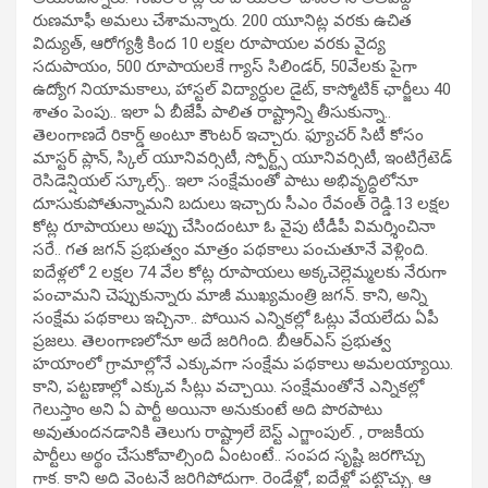
రుణమాఫీ అమలు చేశామన్నారు. 200 యూనిట్ల వరకు ఉచిత
విద్యుత్, ఆరోగ్యశ్రీ కింద 10 లక్షల రూపాయల వరకు వైద్య
సదుపాయం, 500 రూపాయలకే గ్యాస్‌ సిలిండర్, 50వేలకు పైగా
ఉద్యోగ నియామకాలు, హాస్టల్‌ విద్యార్ధుల డైట్, కాస్మోటిక్ ఛార్జీలు 40
శాతం పెంపు.. ఇలా ఏ బీజేపీ పాలిత రాష్ట్రాన్ని తీసుకున్నా..
తెలంగాణదే రికార్డ్‌ అంటూ కౌంటర్‌ ఇచ్చారు. ఫ్యూచర్ సిటీ కోసం
మాస్టర్ ప్లాన్, స్కిల్ యూనివర్సిటీ, స్పోర్ట్స్ యూనివర్సిటీ, ఇంటిగ్రేటెడ్
రెసిడెన్షియల్ స్కూల్స్‌.. ఇలా సంక్షేమంతో పాటు అభివృద్ధిలోనూ
దూసుకుపోతున్నామని బదులు ఇచ్చారు సీఎం రేవంత్‌ రెడ్డి.13 లక్షల
కోట్ల రూపాయలు అప్పు చేసిందంటూ ఓ వైపు టీడీపీ విమర్శించినా
సరే.. గత జగన్ ప్రభుత్వం మాత్రం పథకాలు పంచుతూనే వెళ్లింది.
ఐదేళ్లలో 2 లక్షల 74 వేల కోట్ల రూపాయలు అక్కచెల్లెమ్మలకు నేరుగా
పంచామని చెప్పుకున్నారు మాజీ ముఖ్యమంత్రి జగన్. కాని, అన్ని
సంక్షేమ పథకాలు ఇచ్చినా.. పోయిన ఎన్నికల్లో ఓట్లు వేయలేదు ఏపీ
ప్రజలు. తెలంగాణలోనూ అదే జరిగింది. బీఆర్ఎస్ ప్రభుత్వ
హయాంలో గ్రామాల్లోనే ఎక్కువగా సంక్షేమ పథకాలు అమలయ్యాయి.
కాని, పట్టణాల్లో ఎక్కువ సీట్లు వచ్చాయి. సంక్షేమంతోనే ఎన్నికల్లో
గెలుస్తాం అని ఏ పార్టీ అయినా అనుకుంటే అది పొరపాటు
అవుతుందనడానికి తెలుగు రాష్ట్రాలే బెస్ట్ ఎగ్జాంపుల్. , రాజకీయ
పార్టీలు అర్థం చేసుకోవాల్సింది ఏంటంటే.. సంపద సృష్టి జరగొచ్చు
గాక. కాని అది వెంటనే జరిగిపోదుగా. రెండేళ్లో, ఐదేళ్లో పట్టొచ్చు. ఆ