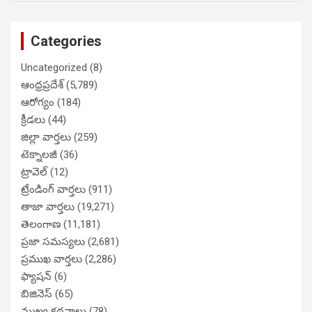
Categories
Uncategorized
(8)
ఆంధ్రప్రదేశ్
(5,789)
ఆరోగ్యం
(184)
క్రీడలు
(44)
జిల్లా వార్తలు
(259)
టెక్నాలజీ
(36)
ట్రావెల్
(12)
ట్రేండింగ్ వార్తలు
(911)
తాజా వార్తలు
(19,271)
తెలంగాణ
(11,181)
ప్రజా సమస్యలు
(2,681)
ప్రముఖ వార్తలు
(2,286)
ఫ్యాషన్
(6)
బిజినెస్
(65)
ముఖ్య కథనాలు
(78)