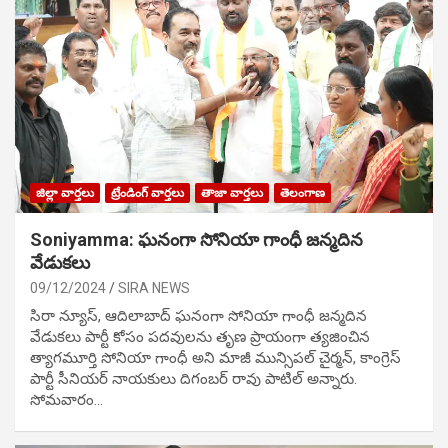
జిల్లా వార్తలు
ట్రేండింగ్ వార్తలు
తాజా వార్తలు
తెలంగాణ
Soniyamma: ఘ‌నంగా సోనియా గాంధీ జ‌న్మ‌దిన
వేడుక‌లు
09/12/2024
SIRA NEWS
సిరా న్యూస్, ఆదిలాబాద్ ఘ‌నంగా సోనియా గాంధీ జ‌న్మ‌దిన
వేడుక‌లు పార్టీ కోసం ప‌ద‌వుల‌ను తృణ ప్రాయంగా త్య‌జించిన
త్యాగమూర్తి సోనియా గాంధీ అని మాజీ మున్సిప‌ల్ చైర్మ‌న్, కాంగ్రెస్
పార్టీ సీనియ‌ర్ నాయ‌కులు దిగంబ‌ర్ రావు పాటిల్ అన్నారు.
సోమవారం…