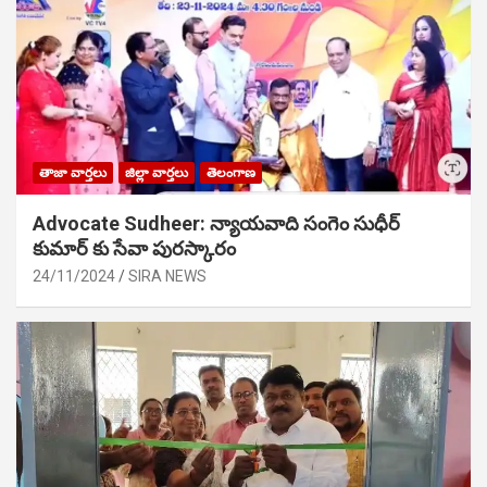
తాజా వార్తలు
జిల్లా వార్తలు
తెలంగాణ
Advocate Sudheer: న్యాయవాది సంగెం సుధీర్
కుమార్ కు సేవా పురస్కారం
24/11/2024
SIRA NEWS