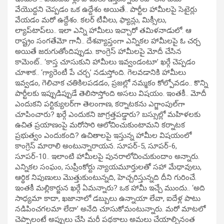
వేయొద్దని చెప్పడం ఒక ఉద్దేశం అయితే.. పార్టీల హామీలపై సెటైర్లు
వేయడం మరో ఉద్దేశం. కలర్‌ టీవీలు, ఫ్యాన్లు, మిక్సీలు,
ల్యాప్‌టాప్‌లు.. ఇలా ఎన్ని హామీలు ఇచ్చారో తమిళనాడులో. ఆ
రాష్ట్రం సంగతేమో గానీ.. దేశవ్యాప్తంగా ఎన్నికల హామీలపై ఓ చర్చ
అయితే జరుగుతోందిప్పుడు. కాంగ్రెస్‌ హామీలపై మోదీ చేసిన
కామెంట్‌.. ‘కాస్త చూసుకుని హామీలు ఇవ్వండంటూ’ ఖర్గే చెప్పడం
చూశాక.. ‘గ్యారెంటీ పే చర్చ’ నడుస్తోంది. గెలవడానికి హామీలు
ఇవ్వడం, గెలిచాక చతికిలపడడం, ప్రజల్లో నమ్మకం కోల్పోవడం.. కొన్ని
పార్టీలకు ఇప్పుడిప్పుడే తెలిసొస్తోంది అసలు విషయం. ఇంతకీ.. మోదీ
ఎందుకని పర్టిక్యులర్‌గా తెలంగాణ, కర్నాటకను ఎగ్జాంపుల్‌గా
చూపించారు? ఖర్గే ఎందుకని జాగ్రత్తపడ్డారు? బస్సుల్లో మహిళలకు
ఉచిత ప్రయాణంపై మరోసారి ఆలోచించుకుంటామని కర్నాటక
ప్రభుత్వం ఎందుకంది? ఉచితాలపై ఇస్తున్న హామీల విషయంలో
కాంగ్రెస్‌ మారాలి అంటున్నారాయన. సూపర్-5, సూపర్-6,
సూపర్-10.. ఇలాంటి హామీలపై పునరాలోచించుకుందాం అన్నారు.
ఎన్నికల సంఘం, సుప్రీంకోర్టు న్యాయమూర్తులతో సహా మేధావులు,
ఆర్థిక నిపుణులు మొత్తుకుంటున్నది, హెచ్చరిస్తున్నది దీని గురించే.
ఇంతకీ మల్లికార్జున ఖర్గే ఏమన్నారు? ఒక హామీ ఇచ్చే ముందు.. ‘అది
సాధ్యమా కాదా, ఖజానాలో డబ్బులు ఉన్నాయా లేవా, ఐదేళ్ల పాటు
నడిపించగలమా లేదా’ అనేది చూసుకోమంటున్నారు. మరో మాటలో
చెప్పాలంటే అప్పులు చేసి మరీ పథకాలు అమలు చేయాల్సినంత