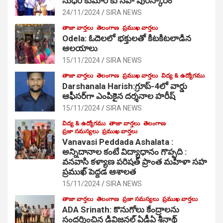
సుధీర్ కుమార్ కు సేవా పురస్కారం
24/11/2024
SIRA NEWS
తాజా వార్తలు
తెలంగాణ
ప్రముఖ వార్తలు
Odela: ఓదెల‌లో భక్తులతో కిటకిటలాడిన
ఆల‌యాలు
15/11/2024
SIRA NEWS
తాజా వార్తలు
తెలంగాణ
ప్రముఖ వార్తలు
విద్య & ఉద్యోగము
Darshanala Harish:గ్రూప్-4లో వార్డు
ఆఫీసర్‌గా ఎంపికైన దర్శనాల హరీష్
15/11/2024
SIRA NEWS
విద్య & ఉద్యోగము
తాజా వార్తలు
తెలంగాణ
ప్రజా సమస్యలు
ప్రముఖ వార్తలు
Vanavasi Peddada Ashalata :
అన్నిదానాల కంటే విద్యాధానం గొప్పది :
వనవాసి కళ్యాణ పరిషత్ ప్రాంత మహిళా సహ
ప్రముఖ్ పెద్దడ ఆశాలత
15/11/2024
SIRA NEWS
తాజా వార్తలు
తెలంగాణ
ప్రజా సమస్యలు
ప్రముఖ వార్తలు
ADA Srinath: కొనుగోలు కేంద్రాల‌ను
సంద‌ర్శించిన డివిజనల్ ఏడీఏ శ్రీనాథ్