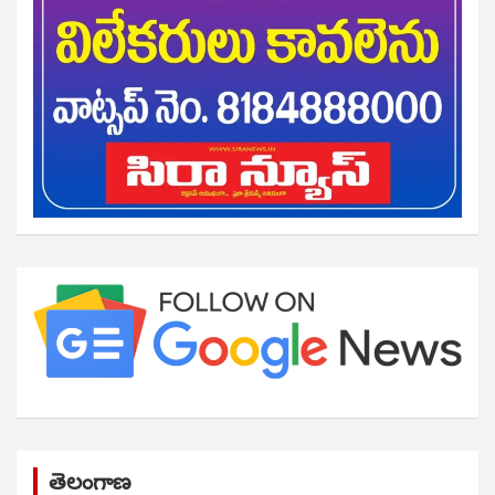
తెలంగాణ