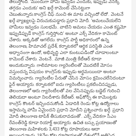
తెలుస్తోంది. ‘ముందుగా హామీ ఇవ్వడం ఎందుకు, ఇప్పుడు వెనక్కి
తగ్గడం ఎందుకు’ అని ఖర్గే కామెంట్‌ చేసినట్టుగా
చెబుతున్నారు.కాంగ్రెస్‌ చీఫ్‌ నుంచి ఈ మాట వచ్చిందో లేదో.. వెంటనే
ఖర్గే వ్యాఖ్యలపై విరుచుకుపడ్డారు ప్రధాని మోదీ. ‘అమలుచేయలేని
హామీలు ఇవ్వడం సులభమే.. వాటిని అమలు చేయడం ఎంత కష్టమో
ఇప్పుడిప్పుడే కాంగ్రెస్‌ గుర్తిస్తోంది’ అంటూ ఎక్స్‌ వేదికగా కామెంట్
చేశారు. అక్కడితో ఆగలేదు. కాంగ్రెస్‌ పార్టీ అధికారంలో ఉన్న
తెలంగాణ, హిమాచల్ ప్రదేశ్, కర్నాటకలో ఆర్థిక పరిస్థితి ఎంత
అధ్వానంగా ఉందో, అభివృద్ధి ఎలా కుంటుపడిందో చూడాలంటూ
కామెంట్ చేశారు. వెంటనే.. మాజీ మంత్రి కేటీఆర్ కూడా
అందుకున్నారు. గాలిమాటల గ్యారెంటీలతో మొదటికే మోసం
వస్తుందన్న విషయం కాంగ్రెస్‌కు ఇప్పుడు అర్థమయిందా అంటూ
విమర్శించారు. గ్యారెంటీల పేరుతో చేసిన మోసం క్షమించలేనిదంటూ
ఫైర్ అయ్యారు. కర్నాటకలో ఐదు గ్యారెంటీలు ప్రకటించినప్పుడు,
తెలంగాణలో ఆరు గ్యారెంటీలతో వల వేసినప్పుడు బడ్జెట్‌ గురించి
తెలియదా అంటూ నిలదీశారు కేటీఆర్. అఫ్‌కోర్స్‌ ఈ కామెంట్లకు
కాంగ్రెస్‌ కౌంటర్‌ ఇచ్చిందనుకోండి. ఏడాదికి రెండు కోట్ల ఉద్యోగాలు
ఇస్తామన్న హామీ ఏమైందని ప్రధాని మోదీని ప్రశ్నించారు ఖర్గే. ప్రధాని
మోదీ తెలంగాణ టాపిక్ తీసుకురావడంతో.. ఎక్స్‌ వేదికగా సీఎం
రేవంత్‌రెడ్డి కూడా రియాక్ట్ అయ్యారు. ఉచిత బస్సు ప్రయాణంతో
తెలంగాణ మహిళలకు 3,433 కోట్ల రూపాయలు ఆదా
అయిందన్నారు. 18వేల కోట్ల రూపాయలతో దేశంలోనే అతిపెద్ద