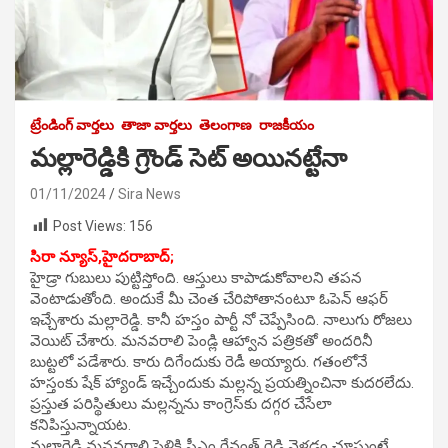
ట్రేండింగ్ వార్తలు
తాజా వార్తలు
తెలంగాణ
రాజకీయం
మల్లారెడ్డికి గ్రౌండ్ సెట్ అయినట్టేనా
01/11/2024
Sira News
Post Views:
156
సిరా న్యూస్,హైదరాబాద్;
హైడ్రా గుబులు పుట్టిస్తోంది. ఆస్తులు కాపాడుకోవాలని తపన
వెంటాడుతోంది. అందుకే మీ చెంత చేరిపోతానంటూ ఓపెన్ ఆఫర్‌
ఇచ్చేశారు మల్లారెడ్డి. కానీ హస్తం పార్టీ నో చెప్పేసింది. నాలుగు రోజలు
వెయిట్‌ చేశారు. మనవరాలి పెండ్లి ఆహ్వాన పత్రికతో అందరినీ
బుట్టలో పడేశారు. కారు దిగేందుకు రెడీ అయ్యారు. గతంలోనే
హస్తంకు షేక్‌ హ్యాండ్‌ ఇచ్చేందుకు మల్లన్న ప్రయత్నించినా కుదరలేదు.
ప్రస్తుత పరిస్థితులు మల్లన్నను కాంగ్రెస్‌కు దగ్గర చేసేలా
కనిపిస్తున్నాయట.
మల్లారెడ్డి మనవరాలి పెళ్లికి సీఎం రేవంత్ రెడ్డి వెళ్లడం చూస్తుంటే