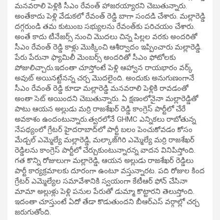
మనవరాలి పెళ్లికి సీఎం రేవంత్ హాజరయ్యారని చెబుతున్నారు.
అంతేకాదు పెళ్లి వేడుకలో రేవంత్ రెడ్డి బాగా సందడి చేశారు. మల్లారెడ్డి
దగ్గరుండి తమ కుటుంబ సభ్యులను రేవంత్‌కు పరిచయం చేశారు.
అంతే కాదు టీనేజర్స్ నుంచి మొదలు చిన్న పిల్లల వరకు అందరితో
సీఎం రేవంత్ రెడ్డి కాళ్లు మొక్కించి ఆశీర్వాదం ఇప్పించారు మల్లారెడ్డి.
పేరు పేరునా ఫ్యామిలీ మెంబర్స్ అందరితో సీఎం ఫోటోలకు
పోజులిచ్చారు.ఇదంతా చూస్తోంటే పెళ్లి ఆహ్వాన రాయభారం వర్క్
అవుట్ అయినట్టేనన్న చర్చ మొదలైంది. అందుకు అనుగుణంగానే
సీఎం రేవంత్ రెడ్డి కూడా మల్లారెడ్డి మనవరాలి పెళ్లికి రావడంతో
అంతా సెట్ అయిందని చెబుతున్నారు. ఏ క్షణంలోనైనా మల్లారెడ్డితో
పాటు ఆయన అల్లుడు మర్రి రాజశేఖర్ రెడ్డి కాంగ్రెస్ పార్టీలో చేరే
అవకాశం ఉందంటున్నారు.త్వరలోనే GHMC ఎన్నికలు రాబోతున్న
నేపథ్యంలో గ్రేటర్ హైదరాబాద్‌లో పార్టీ బలం పెంచుకోవడం కోసం
మేడ్చల్ ఎమ్మెల్యే మల్లారెడ్డి, మల్కాజ్‌గిరి ఎమ్మెల్యే మర్రి రాజశేఖర్
రెడ్డిలను కాంగ్రెస్ పార్టీలో చేర్చుకుంటున్నారన్న వాదన వినిపిస్తోంది.
గత కొన్ని రోజులుగా మల్లారెడ్డి, ఆయన అల్లుడు రాజశేఖర్ రెడ్డిలు
పార్టీ కార్యక్రమాలకు దూరంగా ఉంటూ వస్తున్నారట. పది రోజుల కింద
గ్రేటర్ ఎమ్మెల్యేల సమావేశానికి స్వయంగా కేటీఆర్ ఫోన్ చేసినా
మామా అల్లుళ్లు పెళ్లి పనుల పేరుతో డుమ్మా కొట్టారని తెలుస్తోంది.
ఇదంతా చూస్తుంటే ఏదో తేడా కొడుతుందని బీఆర్ఎస్ వర్గాల్లో చర్చ
జరుగుతోంది.