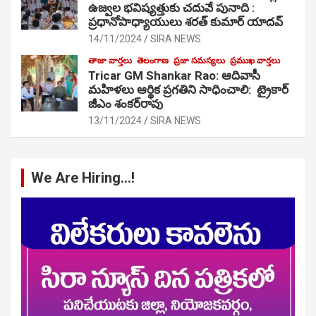
ఉజ్వల భవిష్యత్తుకు చదువే పునాది :
ప్రధానోపాధ్యాయులు శరత్ కుమార్ యాదవ్
14/11/2024
SIRA NEWS
తాజా వార్తలు
తెలంగాణ
ప్రజా సమస్యలు
ప్రముఖ వార్తలు
Tricar GM Shankar Rao: ఆదివాసీ
మహిళలు ఆర్థిక ప్రగతిని సాధించాలి: ట్రైకార్
జీఎం శంకర్‌రావు
13/11/2024
SIRA NEWS
We Are Hiring…!