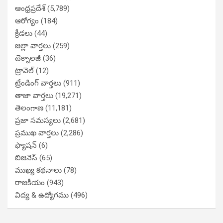
ఆంధ్రప్రదేశ్
(5,789)
ఆరోగ్యం
(184)
క్రీడలు
(44)
జిల్లా వార్తలు
(259)
టెక్నాలజీ
(36)
ట్రావెల్
(12)
ట్రేండింగ్ వార్తలు
(911)
తాజా వార్తలు
(19,271)
తెలంగాణ
(11,181)
ప్రజా సమస్యలు
(2,681)
ప్రముఖ వార్తలు
(2,286)
ఫ్యాషన్
(6)
బిజినెస్
(65)
ముఖ్య కథనాలు
(78)
రాజకీయం
(943)
విద్య & ఉద్యోగము
(496)