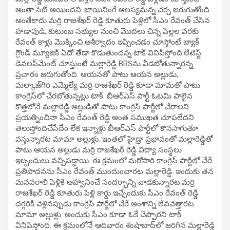
అంతా సెట్‌ అయిందని..జాయినింగే ఆలస్యమన్న చర్చ జరుగుతోంది.
అంతేకాదు మర్రి రాజశేఖర్ రెడ్డి కూతురు పెళ్లిలో సీఎం రేవంత్ చేసిన
హడావుడి, కుటుంబ సభ్యుల నుంచి మొదలు చిన్న పిల్లల వరకు
రేవంత్ కాళ్లు మొక్కించి ఆశీర్వాదం ఇప్పించడం చూస్తోంటే బ్యాక్
గ్రౌండ్ మ్యూజిక్ ఏదో తేడా కొడుతుందన్న టాక్‌ వినిపిస్తోంది.లేటెస్ట్‌
డెవలప్‌మెంట్‌ చూస్తుంటే మల్లారెడ్డి BRSను వీడబోతున్నారన్న
ప్రచారం జరుగుతోంది. ఆయనతో పాటు ఆయన అల్లుడు,
మల్కాజ్‌గిరి ఎమ్మెల్యే మర్రి రాజశేఖర్ రెడ్డి కూడా మామతో పాటు
కాంగ్రెస్‌లో చేరబోతున్నట్లు టాక్. బీఆర్ఎస్ పార్టీ ఓటమి పాలైన
కొత్తలోనే మల్లారెడ్డి అల్లుడితో పాటు కాంగ్రెస్ పార్టీలో చేరాలని
ప్రయత్నించినా సీఎం రేవంత్ రెడ్డి అంత సముఖత చూపలేదని
తెలుస్తోందిచేసేదేం లేక ఇన్నాళ్లు బీఆర్ఎస్ పార్టీలో కొనసాగుతూ
వస్తున్నారట మామా అల్లుళ్లు. ఇంతలో హైడ్రా ప్రభావంతో మల్లారెడ్డితో
పాటు ఆయన అల్లుడు మర్రి రాజశేఖర్ రెడ్డి విద్యా సంస్థలు
ఇబ్బందులు వచ్చిపడ్డాయి. ఈ క్రమంలో మరోసారి కాంగ్రెస్ పార్టీలో చేరే
ప్రతిపాదనను సీఎం రేవంత్ ముందుంచారట మల్లారెడ్డి. ఇందుకు తన
మనవరాలి పెళ్లికి ఆహ్వానించే సందర్భాన్ని వాడకున్నారట.మర్రి
రాజశేఖర్ రెడ్డి కూతురు పెళ్లి కార్డు ఇచ్చేందుకు సీఎం రేవంత్ రెడ్డి
దగ్గరికి వెళ్లినప్పుడు కాంగ్రెస్ పార్టీలో చేరే అంశాన్ని లేవనెత్తారట
మామా అల్లుళ్లు. అందుకు సీఎం కూడా ఓకే చెప్పారని టాక్
వినిపిస్తోంది. ఈ క్రమంలోనే ఆదివారం శంషాబాద్‌లో జరిగిన మల్లారెడ్డి