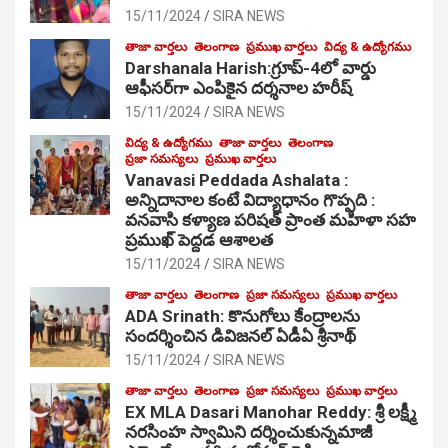
15/11/2024
SIRA NEWS
తాజా వార్తలు
తెలంగాణ
ప్రముఖ వార్తలు
విద్య & ఉద్యోగము
Darshanala Harish:గ్రూప్-4లో వార్డు
ఆఫీసర్‌గా ఎంపికైన దర్శనాల హరీష్
15/11/2024
SIRA NEWS
విద్య & ఉద్యోగము
తాజా వార్తలు
తెలంగాణ
ప్రజా సమస్యలు
ప్రముఖ వార్తలు
Vanavasi Peddada Ashalata :
అన్నిదానాల కంటే విద్యాధానం గొప్పది :
వనవాసి కళ్యాణ పరిషత్ ప్రాంత మహిళా సహ
ప్రముఖ్ పెద్దడ ఆశాలత
15/11/2024
SIRA NEWS
తాజా వార్తలు
తెలంగాణ
ప్రజా సమస్యలు
ప్రముఖ వార్తలు
ADA Srinath: కొనుగోలు కేంద్రాల‌ను
సంద‌ర్శించిన డివిజనల్ ఏడీఏ శ్రీనాథ్
15/11/2024
SIRA NEWS
తాజా వార్తలు
తెలంగాణ
ప్రజా సమస్యలు
ప్రముఖ వార్తలు
EX MLA Dasari Manohar Reddy: శ్రీ లక్ష్మీ
నరసింహ స్వామిని దర్శించుకున్నమాజీ