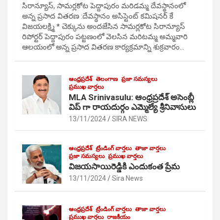
సిరాన్యూస్, సామర్లకోట పెద్దాపురం మరిడమ్మ దేవస్థానంలో
అన్న ప్రసాద వితరణ :దేవస్థానం అసిస్టెంట్ కమిషనర్ కే
విజయలక్ష్మి * చెక్కును అందజేసిన సామర్లకోట సిరాన్యూస్
రిపోర్టర్ పెద్దాపురం పట్టణంలో వెలసిన మరిటమ్మ అమ్మవారి
ఆలయంలో అన్న ప్రసాద వితరణ కార్యక్రమాన్ని శుక్రవారం…
ఆంధ్రప్రదేశ్
తెలంగాణ
ప్రజా సమస్యలు
ప్రముఖ వార్తలు
MLA Srinivasulu: ఆంధ్రప్రదేశ్ అసెంబ్లీ
విప్ గా రాయదుర్గం ఎమ్మెల్యే శ్రీనివాసులు
13/11/2024
SIRA NEWS
ఆంధ్రప్రదేశ్
ట్రేండింగ్ వార్తలు
తాజా వార్తలు
ప్రజా సమస్యలు
ప్రముఖ వార్తలు
విజయసాయిరెడ్డికి ఎందుకంత ప్రేమ
13/11/2024
Sira News
ఆంధ్రప్రదేశ్
ట్రేండింగ్ వార్తలు
తాజా వార్తలు
ప్రముఖ వార్తలు
రాజకీయం