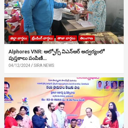
జిల్లా వార్తలు
ట్రేండింగ్ వార్తలు
తాజా వార్తలు
తెలంగాణ
Alphores VNR: ఆల్ఫోర్స్ విఎన్ఆర్ అద్వర్యంలో
పుస్తకాలు పంపిణి…
04/12/2024
SIRA NEWS