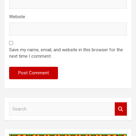
Website
Save my name, email, and website in this browser for the
next time I comment.
S
e
a
r
c