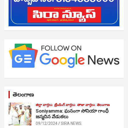
తెలంగాణ
జిల్లా వార్తలు
ట్రేండింగ్ వార్తలు
తాజా వార్తలు
తెలంగాణ
Soniyamma: ఘ‌నంగా సోనియా గాంధీ
జ‌న్మ‌దిన వేడుక‌లు
09/12/2024
SIRA NEWS