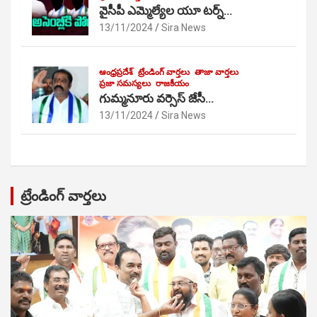
వైసీపీ ఎమ్మెల్యేల యూ టర్న్…
13/11/2024
Sira News
ఆంధ్రప్రదేశ్
ట్రేండింగ్ వార్తలు
తాజా వార్తలు
ప్రజా సమస్యలు
రాజకీయం
గుమ్మనూరు వర్సెస్ జేసీ…
13/11/2024
Sira News
ట్రేండింగ్ వార్తలు