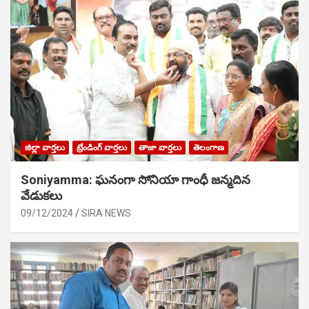
జిల్లా వార్తలు
ట్రేండింగ్ వార్తలు
తాజా వార్తలు
తెలంగాణ
Soniyamma: ఘ‌నంగా సోనియా గాంధీ జ‌న్మ‌దిన
వేడుక‌లు
09/12/2024
SIRA NEWS