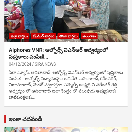
జిల్లా వార్తలు
ట్రేండింగ్ వార్తలు
తాజా వార్తలు
తెలంగాణ
Alphores VNR: ఆల్ఫోర్స్ విఎన్ఆర్ అద్వర్యంలో
పుస్తకాలు పంపిణి…
04/12/2024
SIRA NEWS
సిరా న్యూస్, ఆదిలాబాద్: ఆల్ఫోర్స్ విఎన్ఆర్ అద్వర్యంలో పుస్తకాలు
పంపిణి… ఆల్ఫోర్స్ విద్యాసంస్థల అధినేత ఆదిలాబాద్, కరీంనగర్,
నిజామాబాద్, మెదక్ పట్టభద్రుల ఎమ్మెల్సీ అభ్యర్థి వి నరేందర్ రెడ్డి
అధ్వర్యం లో ఆదిలాబాద్ జిల్లా కేంద్రం లో పలువురు అభ్యర్థులకు
పోటిప‌రీక్ష‌ల‌కు…
ఇంకా చదవండి