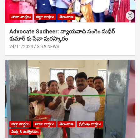
తాజా వార్తలు
జిల్లా వార్తలు
తెలంగాణ
Advocate Sudheer: న్యాయవాది సంగెం సుధీర్
కుమార్ కు సేవా పురస్కారం
24/11/2024
SIRA NEWS
జిల్లా వార్తలు
తాజా వార్తలు
తెలంగాణ
ప్రముఖ వార్తలు
విద్య & ఉద్యోగము