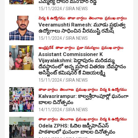
ఎమ్మెల్యే దాసరి మనోహర్ రెడ్డి
15/11/2024
SIRA NEWS
విద్య & ఉద్యోగము
తాజా వార్తలు
తెలంగాణ
ప్రముఖ వార్తలు
Veeramushti Ramesh: మూడు ప్రభుత్వ
ఉద్యోగాలు సాధించిన వీరముష్టి రమేష్
15/11/2024
SIRA NEWS
ఆంధ్రప్రదేశ్
తాజా వార్తలు
ప్రజా సమస్యలు
ప్రముఖ వార్తలు
Assistant Commissioner K
Vijayalakshmi: పెద్దాపురం మరిడమ్మ
దేవస్థానంలో అన్న ప్రసాద వితరణ :దేవస్థానం
అసిస్టెంట్ కమిషనర్ కే విజయలక్ష్మి
15/11/2024
SIRA NEWS
తాజా వార్తలు
తెలంగాణ
ప్రముఖ వార్తలు
విద్య & ఉద్యోగము
Kalvasrirampur: కాల్వశ్రీరాంపూర్లో ఘనంగా
బాలల దినోత్సవం
14/11/2024
SIRA NEWS
తాజా వార్తలు
తెలంగాణ
ప్రముఖ వార్తలు
విద్య & ఉద్యోగము
Odela ZPHS: ఓదెల జ‌డ్పీహెచ్ఎస్
పాఠ‌శాల‌లో ఘనంగా బాలల దినోత్సవం