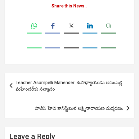
Share this News…
Post
Teacher Asampelli Mahender: ఉపాధ్యాయుడు అసంపెల్లి
navigation
మహేందర్‌కు సన్మానం
పోలీస్ హెడ్ కానిస్టేబుల్ లక్ష్మీనారాయణ దుర్మరణం
Leave a Reply