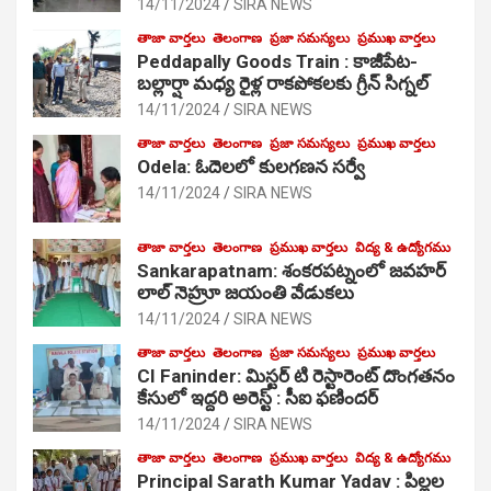
14/11/2024
SIRA NEWS
తాజా వార్తలు
తెలంగాణ
ప్రజా సమస్యలు
ప్రముఖ వార్తలు
Peddapally Goods Train : కాజీపేట-
బల్లార్షా మధ్య రైళ్ల రాకపోకలకు గ్రీన్ సిగ్నల్
14/11/2024
SIRA NEWS
తాజా వార్తలు
తెలంగాణ
ప్రజా సమస్యలు
ప్రముఖ వార్తలు
Odela: ఓదెలలో కులగణన సర్వే
14/11/2024
SIRA NEWS
తాజా వార్తలు
తెలంగాణ
ప్రముఖ వార్తలు
విద్య & ఉద్యోగము
Sankarapatnam: శంకరపట్నంలో జవహర్
లాల్ నెహ్రూ జయంతి వేడుకలు
14/11/2024
SIRA NEWS
తాజా వార్తలు
తెలంగాణ
ప్రజా సమస్యలు
ప్రముఖ వార్తలు
CI Faninder: మిస్టర్ టి రెస్టారెంట్ దొంగతనం
కేసులో ఇద్దరి అరెస్ట్ : సీఐ ఫణిందర్
14/11/2024
SIRA NEWS
తాజా వార్తలు
తెలంగాణ
ప్రముఖ వార్తలు
విద్య & ఉద్యోగము
Principal Sarath Kumar Yadav : పిల్లల