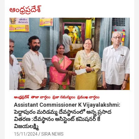
ఆంధ్రప్రదేశ్
ఆంధ్రప్రదేశ్
తాజా వార్తలు
ప్రజా సమస్యలు
ప్రముఖ వార్తలు
Assistant Commissioner K Vijayalakshmi:
పెద్దాపురం మరిడమ్మ దేవస్థానంలో అన్న ప్రసాద
వితరణ :దేవస్థానం అసిస్టెంట్ కమిషనర్ కే
విజయలక్ష్మి
15/11/2024
SIRA NEWS