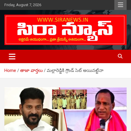
Skip
Friday, August 7, 2026
to
content
Telugu Online News Daily
SIRA NEWS
Home
తాజా వార్తలు
మల్లారెడ్డికి గ్రౌండ్ సెట్ అయినట్టేనా