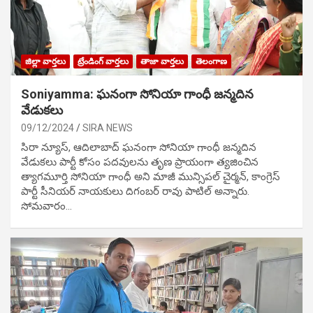
జిల్లా వార్తలు
ట్రేండింగ్ వార్తలు
తాజా వార్తలు
తెలంగాణ
Soniyamma: ఘ‌నంగా సోనియా గాంధీ జ‌న్మ‌దిన
వేడుక‌లు
09/12/2024
SIRA NEWS
సిరా న్యూస్, ఆదిలాబాద్ ఘ‌నంగా సోనియా గాంధీ జ‌న్మ‌దిన
వేడుక‌లు పార్టీ కోసం ప‌ద‌వుల‌ను తృణ ప్రాయంగా త్య‌జించిన
త్యాగమూర్తి సోనియా గాంధీ అని మాజీ మున్సిప‌ల్ చైర్మ‌న్, కాంగ్రెస్
పార్టీ సీనియ‌ర్ నాయ‌కులు దిగంబ‌ర్ రావు పాటిల్ అన్నారు.
సోమవారం…