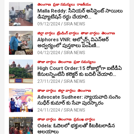
తెలంగాణ
ప్రజా సమస్యలు
రాజకీయం
Malla Reddy: సీనియర్ అసిస్టెంట్ సాయిలు
డిప్యూటేషన్ రద్దు చేయాలి…
09/12/2024
SIRA NEWS
జిల్లా వార్తలు
ట్రేండింగ్ వార్తలు
తాజా వార్తలు
తెలంగాణ
Alphores VNR: ఆల్ఫోర్స్ విఎన్ఆర్
అద్వర్యంలో పుస్తకాలు పంపిణి…
04/12/2024
SIRA NEWS
తాజా వార్తలు
తెలంగాణ
ప్రజా సమస్యలు
High Court Order:15 రోజుల్లోగా ఐటీడీఏ
కేసులన్నింటినీ కలెక్టర్ కు బదిలీ చేయాలి…
27/11/2024
SIRA NEWS
తాజా వార్తలు
జిల్లా వార్తలు
తెలంగాణ
Advocate Sudheer: న్యాయవాది సంగెం
సుధీర్ కుమార్ కు సేవా పురస్కారం
24/11/2024
SIRA NEWS
తాజా వార్తలు
తెలంగాణ
ప్రముఖ వార్తలు
Odela: ఓదెల‌లో భక్తులతో కిటకిటలాడిన
ఆల‌యాలు