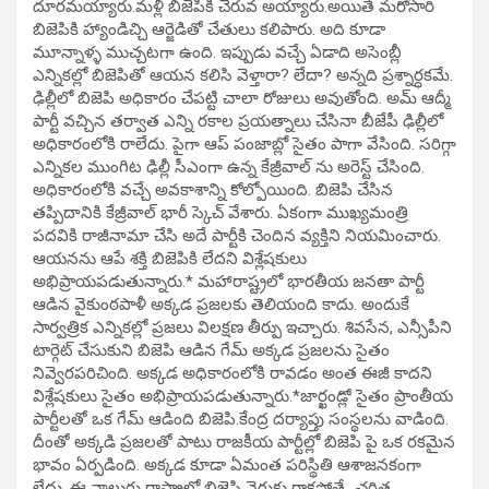
దూరమయ్యారు.మళ్లీ బిజెపికి చేరువ అయ్యారు.అయితే మరోసారి
బిజెపికి హ్యాండిచ్చి ఆర్జెడితో చేతులు కలిపారు. అది కూడా
మూన్నాళ్ళ ముచ్చటగా ఉంది. ఇప్పుడు వచ్చే ఏడాది అసెంబ్లీ
ఎన్నికల్లో బిజెపితో ఆయన కలిసి వెళ్తారా? లేదా? అన్నది ప్రశ్నార్ధకమే.
ఢిల్లీలో బిజెపి అధికారం చేపట్టి చాలా రోజులు అవుతోంది. అమ్ ఆద్మీ
పార్టీ వచ్చిన తర్వాత ఎన్ని రకాల ప్రయత్నాలు చేసినా బీజేపీ ఢిల్లీలో
అధికారంలోకి రాలేదు. పైగా ఆప్ పంజాబ్లో సైతం పాగా వేసింది. సరిగ్గా
ఎన్నికల ముంగిట ఢిల్లీ సీఎంగా ఉన్న కేజ్రీవాల్ ను అరెస్ట్ చేసింది.
అధికారంలోకి వచ్చే అవకాశాన్ని కోల్పోయింది. బిజెపి చేసిన
తప్పిదానికి కేజ్రీవాల్ భారీ స్కెచ్ వేశారు. ఏకంగా ముఖ్యమంత్రి
పదవికి రాజీనామా చేసి అదే పార్టీకి చెందిన వ్యక్తిని నియమించారు.
ఆయనను ఆపే శక్తి బిజెపికి లేదని విశ్లేషకులు
అభిప్రాయపడుతున్నారు.* మహారాష్ట్రలో భారతీయ జనతా పార్టీ
ఆడిన వైకుంఠపాళీ అక్కడ ప్రజలకు తెలియంది కాదు. అందుకే
సార్వత్రిక ఎన్నికల్లో ప్రజలు విలక్షణ తీర్పు ఇచ్చారు. శివసేన, ఎన్సీపీని
టార్గెట్ చేసుకుని బిజెపి ఆడిన గేమ్ అక్కడ ప్రజలను సైతం
నివ్వెరపరిచింది. అక్కడ అధికారంలోకి రావడం అంత ఈజీ కాదని
విశ్లేషకులు సైతం అభిప్రాయపడుతున్నారు.*జార్ఖండ్లో సైతం ప్రాంతీయ
పార్టీలతో ఒక గేమ్ ఆడింది బిజెపి.కేంద్ర దర్యాప్తు సంస్థలను వాడింది.
దీంతో అక్కడి ప్రజలతో పాటు రాజకీయ పార్టీల్లో బిజెపి పై ఒక రకమైన
భావం ఏర్పడింది. అక్కడ కూడా ఏమంత పరిస్థితి ఆశాజనకంగా
లేదు. ఈ నాలుగు రాష్ట్రాల్లో బిజెపి నెగ్గుకు రాకపోతే.. చరిత్ర