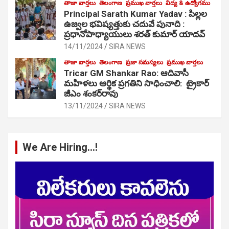
తాజా వార్తలు
తెలంగాణ
ప్రముఖ వార్తలు
విద్య & ఉద్యోగము
Principal Sarath Kumar Yadav : పిల్లల
ఉజ్వల భవిష్యత్తుకు చదువే పునాది :
ప్రధానోపాధ్యాయులు శరత్ కుమార్ యాదవ్
14/11/2024
SIRA NEWS
తాజా వార్తలు
తెలంగాణ
ప్రజా సమస్యలు
ప్రముఖ వార్తలు
Tricar GM Shankar Rao: ఆదివాసీ
మహిళలు ఆర్థిక ప్రగతిని సాధించాలి: ట్రైకార్
జీఎం శంకర్‌రావు
13/11/2024
SIRA NEWS
We Are Hiring…!