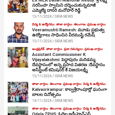
నరసింహ స్వామిని దర్శించుకున్నమాజీ
ఎమ్మెల్యే దాసరి మనోహర్ రెడ్డి
15/11/2024
SIRA NEWS
విద్య & ఉద్యోగము
తాజా వార్తలు
తెలంగాణ
ప్రముఖ వార్తలు
Veeramushti Ramesh: మూడు ప్రభుత్వ
ఉద్యోగాలు సాధించిన వీరముష్టి రమేష్
15/11/2024
SIRA NEWS
ఆంధ్రప్రదేశ్
తాజా వార్తలు
ప్రజా సమస్యలు
ప్రముఖ వార్తలు
Assistant Commissioner K
Vijayalakshmi: పెద్దాపురం మరిడమ్మ
దేవస్థానంలో అన్న ప్రసాద వితరణ :దేవస్థానం
అసిస్టెంట్ కమిషనర్ కే విజయలక్ష్మి
15/11/2024
SIRA NEWS
తాజా వార్తలు
తెలంగాణ
ప్రముఖ వార్తలు
విద్య & ఉద్యోగము
Kalvasrirampur: కాల్వశ్రీరాంపూర్లో ఘనంగా
బాలల దినోత్సవం
14/11/2024
SIRA NEWS
తాజా వార్తలు
తెలంగాణ
ప్రముఖ వార్తలు
విద్య & ఉద్యోగము
Odela ZPHS: ఓదెల జ‌డ్పీహెచ్ఎస్