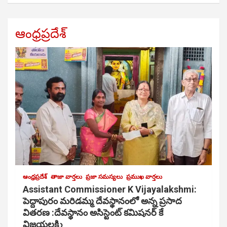
ఆంధ్రప్రదేశ్
ఆంధ్రప్రదేశ్
తాజా వార్తలు
ప్రజా సమస్యలు
ప్రముఖ వార్తలు
Assistant Commissioner K Vijayalakshmi:
పెద్దాపురం మరిడమ్మ దేవస్థానంలో అన్న ప్రసాద
వితరణ :దేవస్థానం అసిస్టెంట్ కమిషనర్ కే
విజయలక్ష్మి