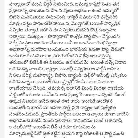
హర్యానాలో మంచి విక్టరీ సాధించింది. జమ్మూ కాశ్మీర్లో సైతం తన
ప్రభావాన్ని చాటుకుంది. హిందువులు అధికంగా ఉండే జమ్ములో
బిజెపి ఘనవిజయం సాధించింది. కాశ్మీర్ విషయానికి వచ్చేసరికి
మాత్రం పట్టు సాధించలేకపోయింది. మొత్తానికి అయితే సార్వత్రిక
ఎన్నికల తర్వాత జరిగిన ఈ ఎన్నికలు బిజెపికి కొత్త ఉత్సాహం
ఇచ్చాయి. ముఖ్యంగా హర్యానాలో కాంగ్రెస్ పార్టీ పాగా వేస్తుందని
సర్వే సంస్థలు అంచనా వేశాయి. కానీ ఆ అంచనాలకు భిన్నంగా
అధికారాన్ని మరోసారి అందుకుంది భారతీయ జనతా పార్టీ. దేశంలో
ఇండియా కూటమి బలం పెరుగుతోందని విశ్లేషణలు వస్తున్న
తరుణంలో బిజెపికి ఈ విజయం ఉపశమనమే. అయితే వచ్చే ఏడాది
జరగనున్న నాలుగు రాష్ట్రాల అసెంబ్లీ ఎన్నికలు ఆ పార్టీకి అసలు
సిసలు పరీక్ష. మహారాష్ట్ర, బీహార్, జార్ఖండ్, ఢిల్లీలో అసెంబ్లీ ఎన్నికలు
జరగనున్నాయి. అయితే ఈ రాష్ట్రాల్లో బిజెపి చాలా రకాలుగా
రాజకీయాలు చేసింది. తమకున్న బలానికి మించి మిగతా రాజకీయ
పార్టీలతో ఒక ఆట ఆడేసింది. అది ప్రజల్లోకి బలంగా వెళ్ళింది. దీంతో
అక్కడ విజయం అనేది అంత ఈజీ కాదు. అందుకే ఆందోళన
చెందుతోంది భారతీయ జనతా పార్టీ. ప్రతి రాష్ట్రం ఒక ప్రత్యేకత
సంతరించుకుంది. ప్రాంతీయ పార్టీలు బలంగా ఉన్నాయి కూడా. వాటిని
అధిగమించి బిజెపి మంచి ఫలితాలు సాధించడం అంటే ఆశామాషి
కాదు.బీహార్లో అయితే నితీష్ తరచూ కూటమిలను
మార్చారు.ఆర్జెడితో జత కట్టిన ఆయన కొద్ది రోజులకే ఆ పార్టీ నుంచి