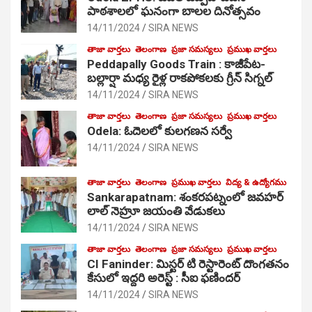
పాఠ‌శాల‌లో ఘనంగా బాలల దినోత్సవం
14/11/2024
SIRA NEWS
తాజా వార్తలు
తెలంగాణ
ప్రజా సమస్యలు
ప్రముఖ వార్తలు
Peddapally Goods Train : కాజీపేట-
బల్లార్షా మధ్య రైళ్ల రాకపోకలకు గ్రీన్ సిగ్నల్
14/11/2024
SIRA NEWS
తాజా వార్తలు
తెలంగాణ
ప్రజా సమస్యలు
ప్రముఖ వార్తలు
Odela: ఓదెలలో కులగణన సర్వే
14/11/2024
SIRA NEWS
తాజా వార్తలు
తెలంగాణ
ప్రముఖ వార్తలు
విద్య & ఉద్యోగము
Sankarapatnam: శంకరపట్నంలో జవహర్
లాల్ నెహ్రూ జయంతి వేడుకలు
14/11/2024
SIRA NEWS
తాజా వార్తలు
తెలంగాణ
ప్రజా సమస్యలు
ప్రముఖ వార్తలు
CI Faninder: మిస్టర్ టి రెస్టారెంట్ దొంగతనం
కేసులో ఇద్దరి అరెస్ట్ : సీఐ ఫణిందర్
14/11/2024
SIRA NEWS