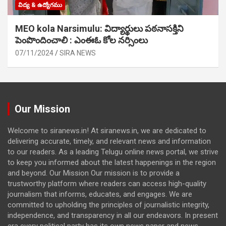
విద్య & ఉద్యోగము
MEO kola Narsimulu: విద్యార్థులు పఠ‌నాసక్తిని
పెంపొందించాలి : ఎంఈఓ కోల నర్సింలు
07/11/2024
SIRA NEWS
Our Mission
Welcome to siranews.in! At siranews.in, we are dedicated to
delivering accurate, timely, and relevant news and information
to our readers. As a leading Telugu online news portal, we strive
to keep you informed about the latest happenings in the region
and beyond. Our Mission Our mission is to provide a
trustworthy platform where readers can access high-quality
journalism that informs, educates, and engages. We are
committed to upholding the principles of journalistic integrity,
independence, and transparency in all our endeavors. In present
era every political party has its own news paper and news