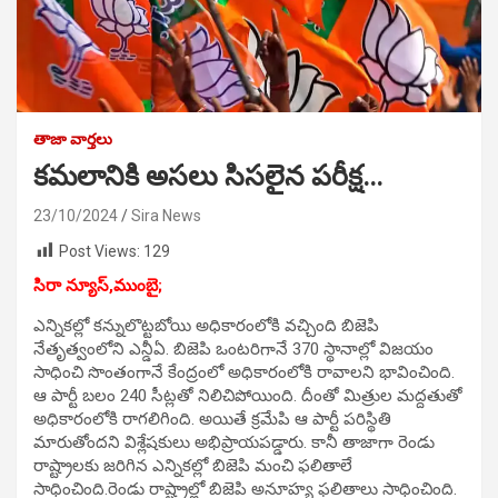
తాజా వార్తలు
కమలానికి అసలు సిసలైన పరీక్ష…
23/10/2024
Sira News
Post Views:
129
సిరా న్యూస్,ముంబై;
ఎన్నికల్లో కన్నులొట్టబోయి అధికారంలోకి వచ్చింది బిజెపి
నేతృత్వంలోని ఎన్డీఏ. బిజెపి ఒంటరిగానే 370 స్థానాల్లో విజయం
సాధించి సొంతంగానే కేంద్రంలో అధికారంలోకి రావాలని భావించింది.
ఆ పార్టీ బలం 240 సీట్లతో నిలిచిపోయింది. దీంతో మిత్రుల మద్దతుతో
అధికారంలోకి రాగలిగింది. అయితే క్రమేపి ఆ పార్టీ పరిస్థితి
మారుతోందని విశ్లేషకులు అభిప్రాయపడ్డారు. కానీ తాజాగా రెండు
రాష్ట్రాలకు జరిగిన ఎన్నికల్లో బిజెపి మంచి ఫలితాలే
సాధించింది.రెండు రాష్ట్రాల్లో బిజెపి అనూహ్య ఫలితాలు సాధించింది.