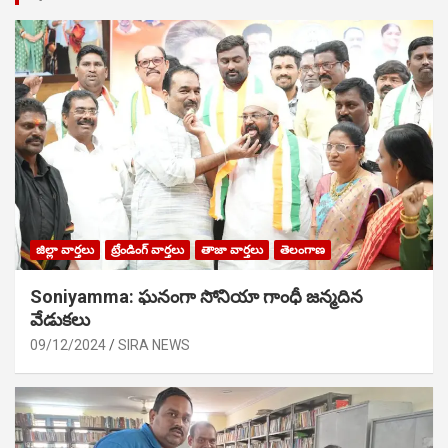
జిల్లా వార్తలు
ట్రేండింగ్ వార్తలు
తాజా వార్తలు
తెలంగాణ
Soniyamma: ఘ‌నంగా సోనియా గాంధీ జ‌న్మ‌దిన
వేడుక‌లు
09/12/2024
SIRA NEWS