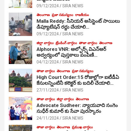
09/12/2024
SIRA NEWS
తెలంగాణ
ప్రజా సమస్యలు
రాజకీయం
Malla Reddy: సీనియర్ అసిస్టెంట్ సాయిలు
డిప్యూటేషన్ రద్దు చేయాలి…
09/12/2024
SIRA NEWS
జిల్లా వార్తలు
ట్రేండింగ్ వార్తలు
తాజా వార్తలు
తెలంగాణ
Alphores VNR: ఆల్ఫోర్స్ విఎన్ఆర్
అద్వర్యంలో పుస్తకాలు పంపిణి…
04/12/2024
SIRA NEWS
తాజా వార్తలు
తెలంగాణ
ప్రజా సమస్యలు
High Court Order:15 రోజుల్లోగా ఐటీడీఏ
కేసులన్నింటినీ కలెక్టర్ కు బదిలీ చేయాలి…
27/11/2024
SIRA NEWS
తాజా వార్తలు
జిల్లా వార్తలు
తెలంగాణ
Advocate Sudheer: న్యాయవాది సంగెం
సుధీర్ కుమార్ కు సేవా పురస్కారం
24/11/2024
SIRA NEWS
తాజా వార్తలు
తెలంగాణ
ప్రముఖ వార్తలు