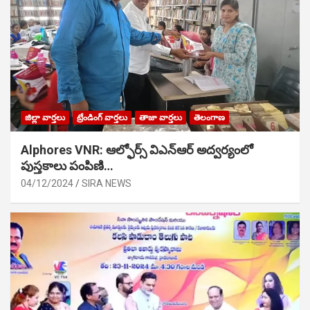
జిల్లా వార్తలు
ట్రేండింగ్ వార్తలు
తాజా వార్తలు
తెలంగాణ
Alphores VNR: ఆల్ఫోర్స్ విఎన్ఆర్ అద్వర్యంలో
పుస్తకాలు పంపిణి…
04/12/2024
SIRA NEWS