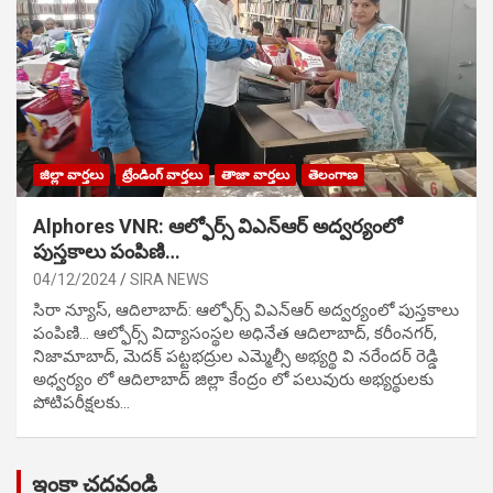
జిల్లా వార్తలు
ట్రేండింగ్ వార్తలు
తాజా వార్తలు
తెలంగాణ
Alphores VNR: ఆల్ఫోర్స్ విఎన్ఆర్ అద్వర్యంలో
పుస్తకాలు పంపిణి…
04/12/2024
SIRA NEWS
సిరా న్యూస్, ఆదిలాబాద్: ఆల్ఫోర్స్ విఎన్ఆర్ అద్వర్యంలో పుస్తకాలు
పంపిణి… ఆల్ఫోర్స్ విద్యాసంస్థల అధినేత ఆదిలాబాద్, కరీంనగర్,
నిజామాబాద్, మెదక్ పట్టభద్రుల ఎమ్మెల్సీ అభ్యర్థి వి నరేందర్ రెడ్డి
అధ్వర్యం లో ఆదిలాబాద్ జిల్లా కేంద్రం లో పలువురు అభ్యర్థులకు
పోటిప‌రీక్ష‌ల‌కు…
ఇంకా చదవండి