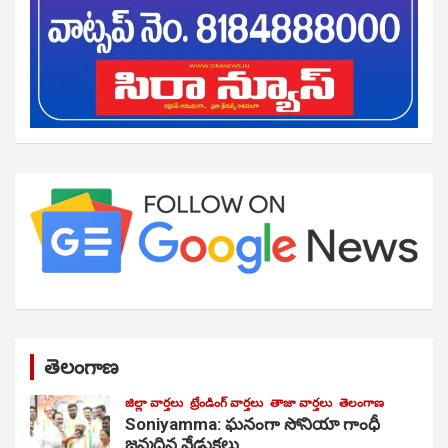
తెలంగాణ
జిల్లా వార్తలు
ట్రేండింగ్ వార్తలు
తాజా వార్తలు
తెలంగాణ
Soniyamma: ఘ‌నంగా సోనియా గాంధీ
జ‌న్మ‌దిన వేడుక‌లు