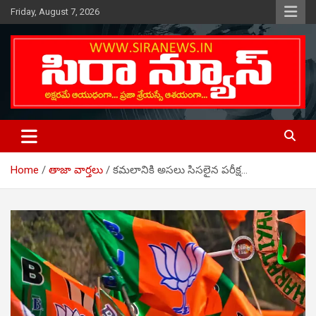
Skip
Friday, August 7, 2026
to
content
Telugu Online News Daily
SIRA NEWS
Home
తాజా వార్తలు
కమలానికి అసలు సిసలైన పరీక్ష…