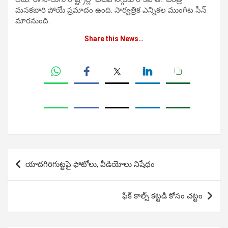
మసకబారి పోయే ప్రమాదం ఉంది. సార్వత్రిక ఎన్నికల ముంగిట సీన్
మారనుంది.
Share this News…
Post
యాదగిరిగుట్టపై ఫోటోలు, వీడియోలు నిషేధం
navigation
ఫేక్ కాల్స్ కట్టడి కోసం చట్టం