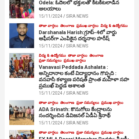
Odela: ఓదెల‌లో భక్తులతో కిటకిటలాడిన
ఆల‌యాలు
15/11/2024
SIRA NEWS
తాజా వార్తలు
తెలంగాణ
ప్రముఖ వార్తలు
విద్య & ఉద్యోగము
Darshanala Harish:గ్రూప్-4లో వార్డు
ఆఫీసర్‌గా ఎంపికైన దర్శనాల హరీష్
15/11/2024
SIRA NEWS
విద్య & ఉద్యోగము
తాజా వార్తలు
తెలంగాణ
ప్రజా సమస్యలు
ప్రముఖ వార్తలు
Vanavasi Peddada Ashalata :
అన్నిదానాల కంటే విద్యాధానం గొప్పది :
వనవాసి కళ్యాణ పరిషత్ ప్రాంత మహిళా సహ
ప్రముఖ్ పెద్దడ ఆశాలత
15/11/2024
SIRA NEWS
తాజా వార్తలు
తెలంగాణ
ప్రజా సమస్యలు
ప్రముఖ వార్తలు
ADA Srinath: కొనుగోలు కేంద్రాల‌ను
సంద‌ర్శించిన డివిజనల్ ఏడీఏ శ్రీనాథ్
15/11/2024
SIRA NEWS
తాజా వార్తలు
తెలంగాణ
ప్రజా సమస్యలు
ప్రముఖ వార్తలు
EX MLA Dasari Manohar Reddy: శ్రీ లక్ష్మీ