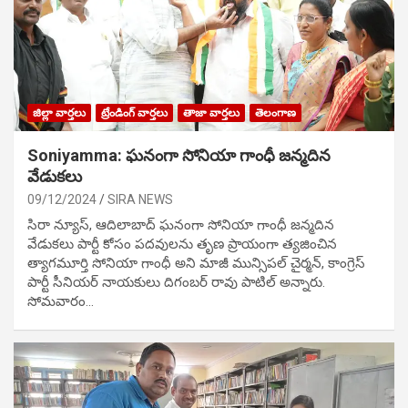
జిల్లా వార్తలు
ట్రేండింగ్ వార్తలు
తాజా వార్తలు
తెలంగాణ
Soniyamma: ఘ‌నంగా సోనియా గాంధీ జ‌న్మ‌దిన
వేడుక‌లు
09/12/2024
SIRA NEWS
సిరా న్యూస్, ఆదిలాబాద్ ఘ‌నంగా సోనియా గాంధీ జ‌న్మ‌దిన
వేడుక‌లు పార్టీ కోసం ప‌ద‌వుల‌ను తృణ ప్రాయంగా త్య‌జించిన
త్యాగమూర్తి సోనియా గాంధీ అని మాజీ మున్సిప‌ల్ చైర్మ‌న్, కాంగ్రెస్
పార్టీ సీనియ‌ర్ నాయ‌కులు దిగంబ‌ర్ రావు పాటిల్ అన్నారు.
సోమవారం…