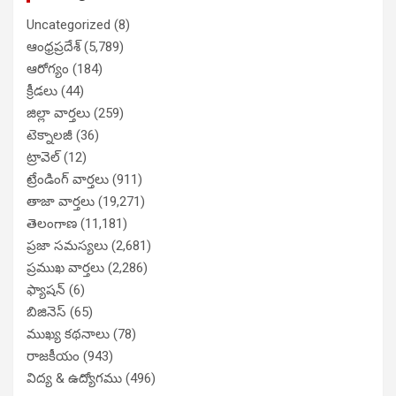
Uncategorized
(8)
ఆంధ్రప్రదేశ్
(5,789)
ఆరోగ్యం
(184)
క్రీడలు
(44)
జిల్లా వార్తలు
(259)
టెక్నాలజీ
(36)
ట్రావెల్
(12)
ట్రేండింగ్ వార్తలు
(911)
తాజా వార్తలు
(19,271)
తెలంగాణ
(11,181)
ప్రజా సమస్యలు
(2,681)
ప్రముఖ వార్తలు
(2,286)
ఫ్యాషన్
(6)
బిజినెస్
(65)
ముఖ్య కథనాలు
(78)
రాజకీయం
(943)
విద్య & ఉద్యోగము
(496)