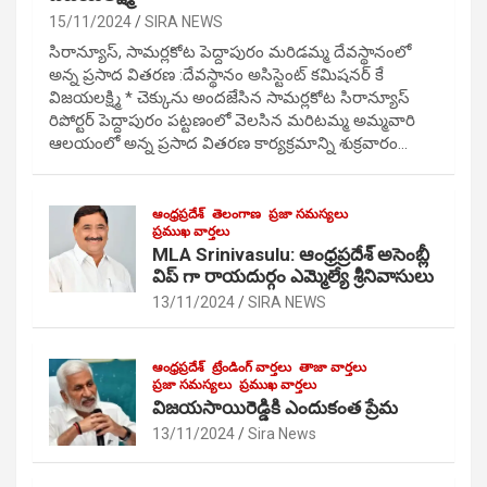
15/11/2024
SIRA NEWS
సిరాన్యూస్, సామర్లకోట పెద్దాపురం మరిడమ్మ దేవస్థానంలో
అన్న ప్రసాద వితరణ :దేవస్థానం అసిస్టెంట్ కమిషనర్ కే
విజయలక్ష్మి * చెక్కును అందజేసిన సామర్లకోట సిరాన్యూస్
రిపోర్టర్ పెద్దాపురం పట్టణంలో వెలసిన మరిటమ్మ అమ్మవారి
ఆలయంలో అన్న ప్రసాద వితరణ కార్యక్రమాన్ని శుక్రవారం…
ఆంధ్రప్రదేశ్
తెలంగాణ
ప్రజా సమస్యలు
ప్రముఖ వార్తలు
MLA Srinivasulu: ఆంధ్రప్రదేశ్ అసెంబ్లీ
విప్ గా రాయదుర్గం ఎమ్మెల్యే శ్రీనివాసులు
13/11/2024
SIRA NEWS
ఆంధ్రప్రదేశ్
ట్రేండింగ్ వార్తలు
తాజా వార్తలు
ప్రజా సమస్యలు
ప్రముఖ వార్తలు
విజయసాయిరెడ్డికి ఎందుకంత ప్రేమ
13/11/2024
Sira News