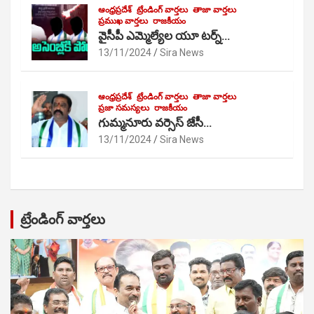
ఆంధ్రప్రదేశ్
ట్రేండింగ్ వార్తలు
తాజా వార్తలు
ప్రముఖ వార్తలు
రాజకీయం
వైసీపీ ఎమ్మెల్యేల యూ టర్న్…
13/11/2024
Sira News
ఆంధ్రప్రదేశ్
ట్రేండింగ్ వార్తలు
తాజా వార్తలు
ప్రజా సమస్యలు
రాజకీయం
గుమ్మనూరు వర్సెస్ జేసీ…
13/11/2024
Sira News
ట్రేండింగ్ వార్తలు