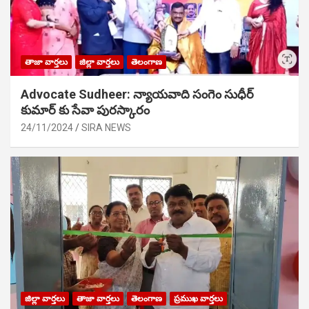
తాజా వార్తలు
జిల్లా వార్తలు
తెలంగాణ
Advocate Sudheer: న్యాయవాది సంగెం సుధీర్
కుమార్ కు సేవా పురస్కారం
24/11/2024
SIRA NEWS
జిల్లా వార్తలు
తాజా వార్తలు
తెలంగాణ
ప్రముఖ వార్తలు