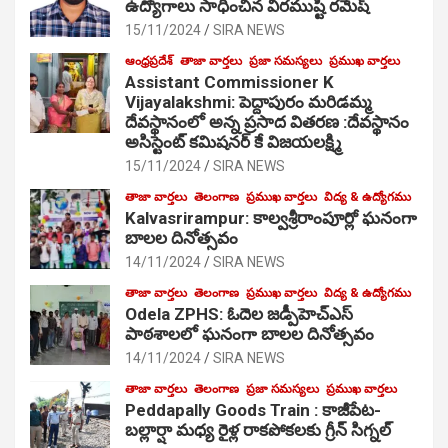
ఉద్యోగాలు సాధించిన వీరముష్టి రమేష్
15/11/2024
SIRA NEWS
ఆంధ్రప్రదేశ్
తాజా వార్తలు
ప్రజా సమస్యలు
ప్రముఖ వార్తలు
Assistant Commissioner K
Vijayalakshmi: పెద్దాపురం మరిడమ్మ
దేవస్థానంలో అన్న ప్రసాద వితరణ :దేవస్థానం
అసిస్టెంట్ కమిషనర్ కే విజయలక్ష్మి
15/11/2024
SIRA NEWS
తాజా వార్తలు
తెలంగాణ
ప్రముఖ వార్తలు
విద్య & ఉద్యోగము
Kalvasrirampur: కాల్వశ్రీరాంపూర్లో ఘనంగా
బాలల దినోత్సవం
14/11/2024
SIRA NEWS
తాజా వార్తలు
తెలంగాణ
ప్రముఖ వార్తలు
విద్య & ఉద్యోగము
Odela ZPHS: ఓదెల జ‌డ్పీహెచ్ఎస్
పాఠ‌శాల‌లో ఘనంగా బాలల దినోత్సవం
14/11/2024
SIRA NEWS
తాజా వార్తలు
తెలంగాణ
ప్రజా సమస్యలు
ప్రముఖ వార్తలు
Peddapally Goods Train : కాజీపేట-
బల్లార్షా మధ్య రైళ్ల రాకపోకలకు గ్రీన్ సిగ్నల్