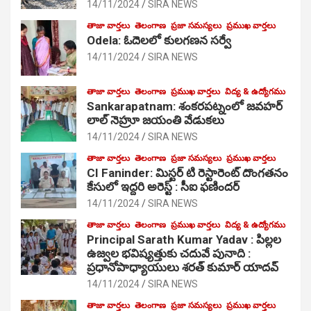
14/11/2024
SIRA NEWS
తాజా వార్తలు
తెలంగాణ
ప్రజా సమస్యలు
ప్రముఖ వార్తలు
Odela: ఓదెలలో కులగణన సర్వే
14/11/2024
SIRA NEWS
తాజా వార్తలు
తెలంగాణ
ప్రముఖ వార్తలు
విద్య & ఉద్యోగము
Sankarapatnam: శంకరపట్నంలో జవహర్
లాల్ నెహ్రూ జయంతి వేడుకలు
14/11/2024
SIRA NEWS
తాజా వార్తలు
తెలంగాణ
ప్రజా సమస్యలు
ప్రముఖ వార్తలు
CI Faninder: మిస్టర్ టి రెస్టారెంట్ దొంగతనం
కేసులో ఇద్దరి అరెస్ట్ : సీఐ ఫణిందర్
14/11/2024
SIRA NEWS
తాజా వార్తలు
తెలంగాణ
ప్రముఖ వార్తలు
విద్య & ఉద్యోగము
Principal Sarath Kumar Yadav : పిల్లల
ఉజ్వల భవిష్యత్తుకు చదువే పునాది :
ప్రధానోపాధ్యాయులు శరత్ కుమార్ యాదవ్
14/11/2024
SIRA NEWS
తాజా వార్తలు
తెలంగాణ
ప్రజా సమస్యలు
ప్రముఖ వార్తలు