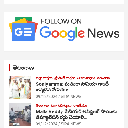
తెలంగాణ
జిల్లా వార్తలు
ట్రేండింగ్ వార్తలు
తాజా వార్తలు
తెలంగాణ
Soniyamma: ఘ‌నంగా సోనియా గాంధీ
జ‌న్మ‌దిన వేడుక‌లు
09/12/2024
SIRA NEWS
తెలంగాణ
ప్రజా సమస్యలు
రాజకీయం
Malla Reddy: సీనియర్ అసిస్టెంట్ సాయిలు
డిప్యూటేషన్ రద్దు చేయాలి…
09/12/2024
SIRA NEWS