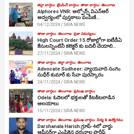
జిల్లా వార్తలు
ట్రేండింగ్ వార్తలు
తాజా వార్తలు
తెలంగాణ
Alphores VNR: ఆల్ఫోర్స్ విఎన్ఆర్
అద్వర్యంలో పుస్తకాలు పంపిణి…
04/12/2024
SIRA NEWS
తాజా వార్తలు
తెలంగాణ
ప్రజా సమస్యలు
High Court Order:15 రోజుల్లోగా ఐటీడీఏ
కేసులన్నింటినీ కలెక్టర్ కు బదిలీ చేయాలి…
27/11/2024
SIRA NEWS
తాజా వార్తలు
జిల్లా వార్తలు
తెలంగాణ
Advocate Sudheer: న్యాయవాది సంగెం
సుధీర్ కుమార్ కు సేవా పురస్కారం
24/11/2024
SIRA NEWS
తాజా వార్తలు
తెలంగాణ
ప్రముఖ వార్తలు
Odela: ఓదెల‌లో భక్తులతో కిటకిటలాడిన
ఆల‌యాలు
15/11/2024
SIRA NEWS
తాజా వార్తలు
తెలంగాణ
ప్రముఖ వార్తలు
విద్య & ఉద్యోగము
Darshanala Harish:గ్రూప్-4లో వార్డు
ఆఫీసర్‌గా ఎంపికైన దర్శనాల హరీష్