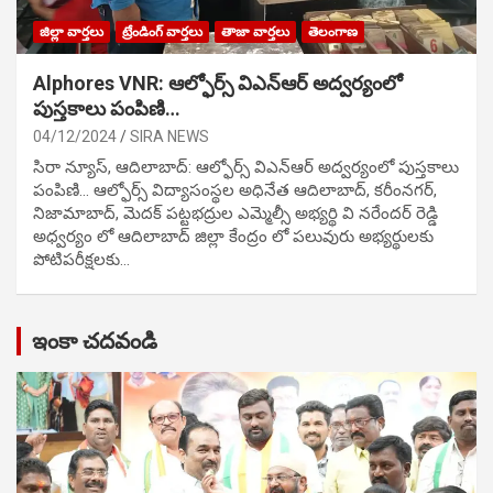
జిల్లా వార్తలు
ట్రేండింగ్ వార్తలు
తాజా వార్తలు
తెలంగాణ
Alphores VNR: ఆల్ఫోర్స్ విఎన్ఆర్ అద్వర్యంలో
పుస్తకాలు పంపిణి…
04/12/2024
SIRA NEWS
సిరా న్యూస్, ఆదిలాబాద్: ఆల్ఫోర్స్ విఎన్ఆర్ అద్వర్యంలో పుస్తకాలు
పంపిణి… ఆల్ఫోర్స్ విద్యాసంస్థల అధినేత ఆదిలాబాద్, కరీంనగర్,
నిజామాబాద్, మెదక్ పట్టభద్రుల ఎమ్మెల్సీ అభ్యర్థి వి నరేందర్ రెడ్డి
అధ్వర్యం లో ఆదిలాబాద్ జిల్లా కేంద్రం లో పలువురు అభ్యర్థులకు
పోటిప‌రీక్ష‌ల‌కు…
ఇంకా చదవండి