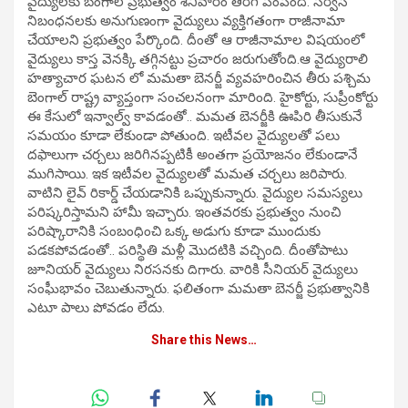
వైద్యులకు బెంగాల్ ప్రభుత్వం శనివారం తిరిగి పంపింది. సర్వీస్
నిబంధనలకు అనుగుణంగా వైద్యులు వ్యక్తిగతంగా రాజీనామా
చేయాలని ప్రభుత్వం పేర్కొంది. దీంతో ఆ రాజీనామాల విషయంలో
వైద్యులు కాస్త వెనక్కి తగ్గినట్టు ప్రచారం జరుగుతోంది.ఆ వైద్యురాలి
హత్యాచార ఘటన లో మమతా బెనర్జీ వ్యవహరించిన తీరు పశ్చిమ
బెంగాల్ రాష్ట్ర వ్యాప్తంగా సంచలనంగా మారింది. హైకోర్టు, సుప్రీంకోర్టు
ఈ కేసులో ఇన్వాల్వ్ కావడంతో.. మమత బెనర్జీకి ఊపిరి తీసుకునే
సమయం కూడా లేకుండా పోతుంది. ఇటీవల వైద్యులతో పలు
దఫాలుగా చర్చలు జరిగినప్పటికీ అంతగా ప్రయోజనం లేకుండానే
ముగిసాయి. ఇక ఇటీవల వైద్యులతో మమత చర్చలు జరిపారు.
వాటిని లైవ్ రికార్డ్ చేయడానికి ఒప్పుకున్నారు. వైద్యుల సమస్యలు
పరిష్కరిస్తామని హామీ ఇచ్చారు. ఇంతవరకు ప్రభుత్వం నుంచి
పరిష్కారానికి సంబంధించి ఒక్క అడుగు కూడా ముందుకు
పడకపోవడంతో.. పరిస్థితి మళ్లీ మొదటికి వచ్చింది. దీంతోపాటు
జూనియర్ వైద్యులు నిరసనకు దిగారు. వారికి సీనియర్ వైద్యులు
సంఘీభావం చెబుతున్నారు. ఫలితంగా మమతా బెనర్జీ ప్రభుత్వానికి
ఎటూ పాలు పోవడం లేదు.
Share this News…