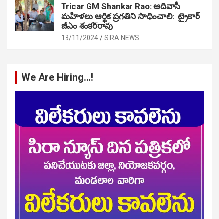
Tricar GM Shankar Rao: ఆదివాసీ
మహిళలు ఆర్థిక ప్రగతిని సాధించాలి: ట్రైకార్
జీఎం శంకర్‌రావు
13/11/2024
SIRA NEWS
We Are Hiring…!