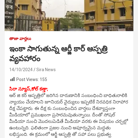
తాజా వార్తలు
ఇంకా సాగుతున్న ఆర్జీ కార్ ఆస్పత్రి
వ్యవహారం
14/10/2024
Sira News
Post Views:
155
సిరా న్యూస్,కోల్ కత్తా;
ఆర్ జి కర్ ఆస్పత్రిలో జరిగిన దారుణానికి సంబంధించి బాధితురాలికి
న్యాయం చేయాలని జూనియర్ వైద్యులు ఇప్పటికే నిరవధిక నిరాహార
దీక్ష చేపట్టారు. ఈ దీక్ష కు సంబంధించిన వార్తలు దేశవ్యాప్తంగా
మీడియాలో ప్రముఖంగా ప్రసారమవుతున్నాయి. దీంతో సోషల్
మీడియా నుంచి మొదలుపెడితే మీడియా వరకు ఈ విషయం చర్చల్లో
ఉంటున్నది. ఫలితంగా ప్రజల నుంచి అపూర్వమైన మద్దతు
లభిస్తుంది. ఈ క్రమంలో ఆర్జీ ఆస్పత్రి తో సహా పలు ప్రభుత్వ