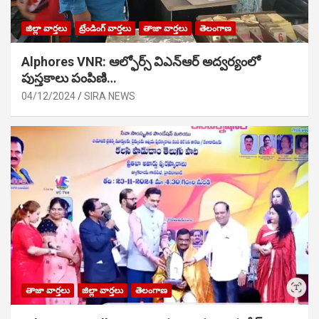
జిల్లా వార్తలు
ట్రేండింగ్ వార్తలు
తాజా వార్తలు
తెలంగాణ
Alphores VNR: ఆల్ఫోర్స్ విఎన్ఆర్ అద్వర్యంలో
పుస్తకాలు పంపిణి…
04/12/2024
SIRA NEWS
తాజా వార్తలు
జిల్లా వార్తలు
తెలంగాణ