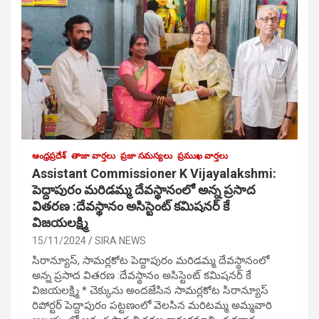
ఆంధ్రప్రదేశ్
తాజా వార్తలు
ప్రజా సమస్యలు
ప్రముఖ వార్తలు
Assistant Commissioner K Vijayalakshmi:
పెద్దాపురం మరిడమ్మ దేవస్థానంలో అన్న ప్రసాద
వితరణ :దేవస్థానం అసిస్టెంట్ కమిషనర్ కే
విజయలక్ష్మి
15/11/2024
SIRA NEWS
సిరాన్యూస్, సామర్లకోట పెద్దాపురం మరిడమ్మ దేవస్థానంలో
అన్న ప్రసాద వితరణ :దేవస్థానం అసిస్టెంట్ కమిషనర్ కే
విజయలక్ష్మి * చెక్కును అందజేసిన సామర్లకోట సిరాన్యూస్
రిపోర్టర్ పెద్దాపురం పట్టణంలో వెలసిన మరిటమ్మ అమ్మవారి