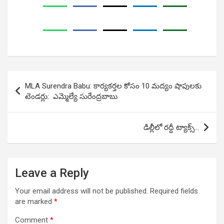
Post
MLA Surendra Babu: కార్య‌క‌ర్త‌ల కోసం 10 మద్యం షాపులకు
navigation
టెండ‌ర్లు: ఎమ్మెల్యే సురేంద్రబాబు
డిల్లీలో రద్దీ ట్యాక్స్…
Leave a Reply
Your email address will not be published.
Required fields
are marked
*
Comment
*