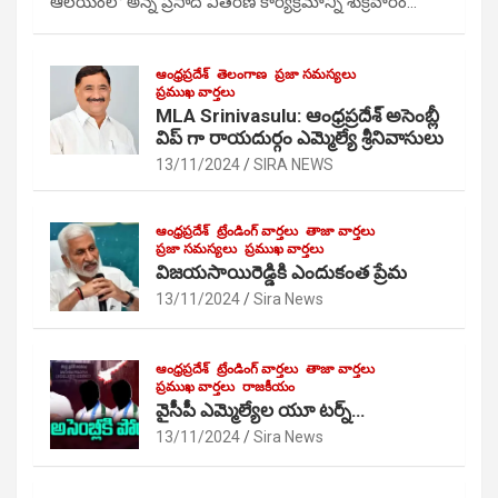
ఆలయంలో అన్న ప్రసాద వితరణ కార్యక్రమాన్ని శుక్రవారం…
ఆంధ్రప్రదేశ్
తెలంగాణ
ప్రజా సమస్యలు
ప్రముఖ వార్తలు
MLA Srinivasulu: ఆంధ్రప్రదేశ్ అసెంబ్లీ
విప్ గా రాయదుర్గం ఎమ్మెల్యే శ్రీనివాసులు
13/11/2024
SIRA NEWS
ఆంధ్రప్రదేశ్
ట్రేండింగ్ వార్తలు
తాజా వార్తలు
ప్రజా సమస్యలు
ప్రముఖ వార్తలు
విజయసాయిరెడ్డికి ఎందుకంత ప్రేమ
13/11/2024
Sira News
ఆంధ్రప్రదేశ్
ట్రేండింగ్ వార్తలు
తాజా వార్తలు
ప్రముఖ వార్తలు
రాజకీయం
వైసీపీ ఎమ్మెల్యేల యూ టర్న్…
13/11/2024
Sira News