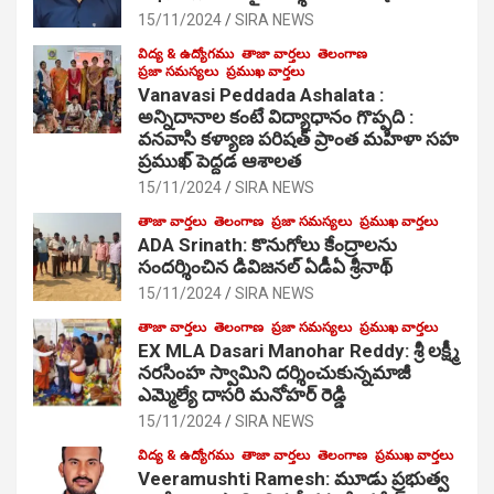
15/11/2024
SIRA NEWS
విద్య & ఉద్యోగము
తాజా వార్తలు
తెలంగాణ
ప్రజా సమస్యలు
ప్రముఖ వార్తలు
Vanavasi Peddada Ashalata :
అన్నిదానాల కంటే విద్యాధానం గొప్పది :
వనవాసి కళ్యాణ పరిషత్ ప్రాంత మహిళా సహ
ప్రముఖ్ పెద్దడ ఆశాలత
15/11/2024
SIRA NEWS
తాజా వార్తలు
తెలంగాణ
ప్రజా సమస్యలు
ప్రముఖ వార్తలు
ADA Srinath: కొనుగోలు కేంద్రాల‌ను
సంద‌ర్శించిన డివిజనల్ ఏడీఏ శ్రీనాథ్
15/11/2024
SIRA NEWS
తాజా వార్తలు
తెలంగాణ
ప్రజా సమస్యలు
ప్రముఖ వార్తలు
EX MLA Dasari Manohar Reddy: శ్రీ లక్ష్మీ
నరసింహ స్వామిని దర్శించుకున్నమాజీ
ఎమ్మెల్యే దాసరి మనోహర్ రెడ్డి
15/11/2024
SIRA NEWS
విద్య & ఉద్యోగము
తాజా వార్తలు
తెలంగాణ
ప్రముఖ వార్తలు
Veeramushti Ramesh: మూడు ప్రభుత్వ