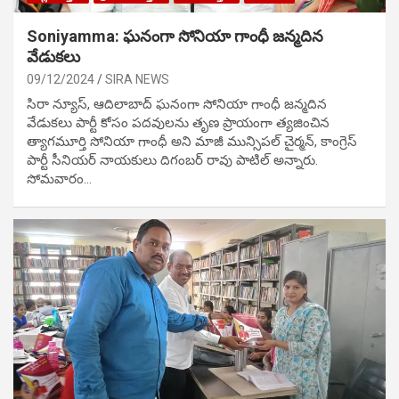
Soniyamma: ఘ‌నంగా సోనియా గాంధీ జ‌న్మ‌దిన
వేడుక‌లు
09/12/2024
SIRA NEWS
సిరా న్యూస్, ఆదిలాబాద్ ఘ‌నంగా సోనియా గాంధీ జ‌న్మ‌దిన
వేడుక‌లు పార్టీ కోసం ప‌ద‌వుల‌ను తృణ ప్రాయంగా త్య‌జించిన
త్యాగమూర్తి సోనియా గాంధీ అని మాజీ మున్సిప‌ల్ చైర్మ‌న్, కాంగ్రెస్
పార్టీ సీనియ‌ర్ నాయ‌కులు దిగంబ‌ర్ రావు పాటిల్ అన్నారు.
సోమవారం…