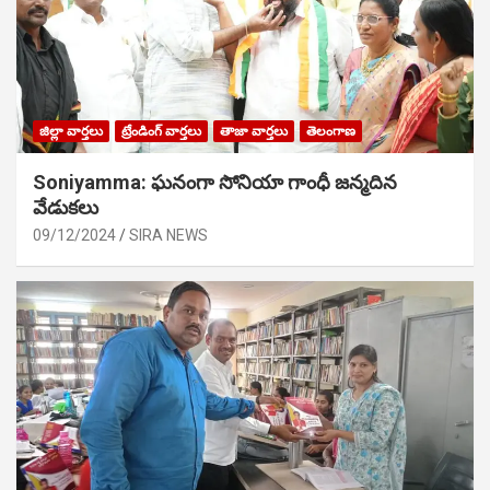
జిల్లా వార్తలు
ట్రేండింగ్ వార్తలు
తాజా వార్తలు
తెలంగాణ
Soniyamma: ఘ‌నంగా సోనియా గాంధీ జ‌న్మ‌దిన
వేడుక‌లు
09/12/2024
SIRA NEWS