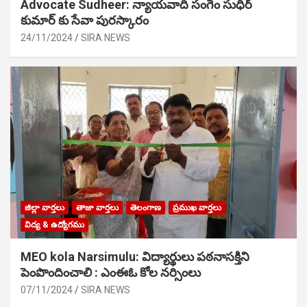
Advocate Sudheer: న్యాయవాది సంగెం సుధీర్
కుమార్ కు సేవా పురస్కారం
24/11/2024
SIRA NEWS
జిల్లా వార్తలు
తాజా వార్తలు
తెలంగాణ
ప్రముఖ వార్తలు
విద్య & ఉద్యోగము
MEO kola Narsimulu: విద్యార్థులు పఠ‌నాసక్తిని
పెంపొందించాలి : ఎంఈఓ కోల నర్సింలు
07/11/2024
SIRA NEWS