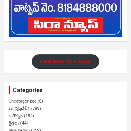
Click Here for E Paper
Categories
Uncategorized
(8)
ఆంధ్రప్రదేశ్
(5,789)
ఆరోగ్యం
(184)
క్రీడలు
(44)
జిల్లా వార్తలు
(259)