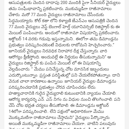
ఆసుపత్రులకు చెందిన దాదాపు 200 మందికి పైగా సీనియర్ వైద్యులు
తమ సంఘీభావాన్ని ప్రకటించారు. ముకుమ్మడిగా రాజీనామాలు
చేశారు. మరో 77 మంది వైద్యులు రాజీనామాలు చేసేందుకు
సిద్ధమయ్యారు. కోల్ కతా లోని కళ్యాణి జేఎన్ఎం ఆసుపత్రికి చెందిన
77 మంది వైద్యులు వెస్ట్ బెంగాల్ హెల్త్ యూనివర్సిటీ రిజిస్ట్రార్ కు ఈ
మెయిల్ పంపించారు. అందులో రాజీనామా విషయాన్ని ప్రకటించారు.
అక్టోబర్ 14 వరకు గడువు ఇస్తున్నామని.. ఈలోగా తమ డిమాండ్లను
ప్రభుత్వం పరిష్కరించకుంటే విధులకు రాబోమని హెచ్చరించారు..”
జూనియర్ వైద్యులు నిరవధిక నిరాహార దీక్ష చేస్తున్నారు. వారి
ఆరోగ్యం క్షీణిస్తోంది. అందువల్లే ఈ నిర్ణయం తీసుకున్నామని” ఆ
వైద్యులు రిజిస్ట్రార్ కు పంపిన మెయిల్ లో ఈ విషయాన్ని
వెల్లడించారు. ” మేము పనిచేస్తున్న చోట మానసిక ఇబ్బందులు
ఎదుర్కొంటున్నాం. ప్రస్తుత పరిస్థితుల్లో పని చేయలేకపోతున్నాం. దాని
వెనుక చాలా కారణాలు ఉన్నాయి. జూనియర్ వైద్యుల డిమాండ్లను
పరిష్కరించడానికి ప్రభుత్వం చొరవ చూపించడం లేదు.
హత్యాచారానికి గురైన వైద్యురాలి కుటుంబానికి న్యాయం చేయాలి.
ఆరోగ్య కార్యదర్శి ఎన్. ఎస్ నిగం ను విధుల నుంచి తొలగించాలి. పని
చేసే చోట భద్రత చర్యలు తీసుకోవాలి. ఈ డిమాండ్లను అక్టోబర్
14లోగా పరిష్కరించాలి.. లేని పక్షంలో అధికారికంగా మేము
మొక్కుమటిగా రాజీనామాలు చేస్తామని” వైద్యులు పేర్కొన్నారు.
అయితే ముక్కుమ్మడిగా రాజీనామాలు చేయగా.. వాటిని పలువురు