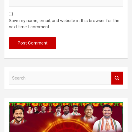
Save my name, email, and website in this browser for the
next time I comment.
S
e
a
r
c
h