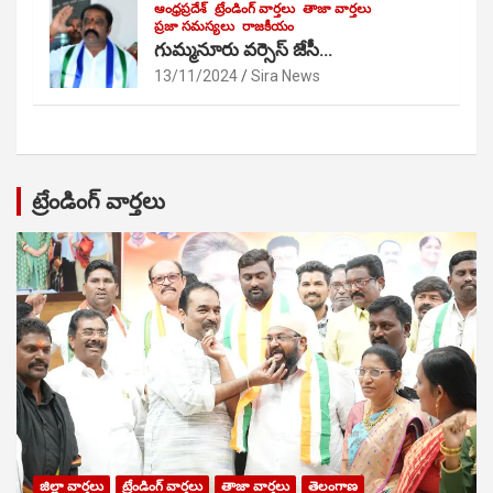
ఆంధ్రప్రదేశ్
ట్రేండింగ్ వార్తలు
తాజా వార్తలు
ప్రజా సమస్యలు
రాజకీయం
గుమ్మనూరు వర్సెస్ జేసీ…
13/11/2024
Sira News
ట్రేండింగ్ వార్తలు
జిల్లా వార్తలు
ట్రేండింగ్ వార్తలు
తాజా వార్తలు
తెలంగాణ