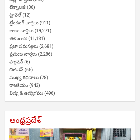
టెక్నాలజీ
(36)
ట్రావెల్
(12)
ట్రేండింగ్ వార్తలు
(911)
తాజా వార్తలు
(19,271)
తెలంగాణ
(11,181)
ప్రజా సమస్యలు
(2,681)
ప్రముఖ వార్తలు
(2,286)
ఫ్యాషన్
(6)
బిజినెస్
(65)
ముఖ్య కథనాలు
(78)
రాజకీయం
(943)
విద్య & ఉద్యోగము
(496)
ఆంధ్రప్రదేశ్