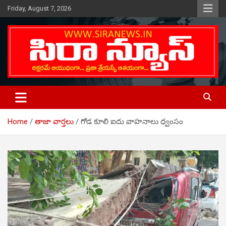
Skip
Friday, August 7, 2026
to
content
Telugu Online News Daily
SIRA NEWS
Home
తాజా వార్తలు
గోడ కూలి ఐదు వాహనాలు ధ్వంసం