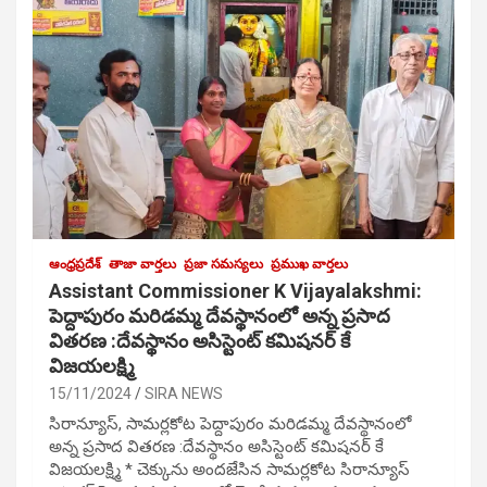
ఆంధ్రప్రదేశ్
తాజా వార్తలు
ప్రజా సమస్యలు
ప్రముఖ వార్తలు
Assistant Commissioner K Vijayalakshmi:
పెద్దాపురం మరిడమ్మ దేవస్థానంలో అన్న ప్రసాద
వితరణ :దేవస్థానం అసిస్టెంట్ కమిషనర్ కే
విజయలక్ష్మి
15/11/2024
SIRA NEWS
సిరాన్యూస్, సామర్లకోట పెద్దాపురం మరిడమ్మ దేవస్థానంలో
అన్న ప్రసాద వితరణ :దేవస్థానం అసిస్టెంట్ కమిషనర్ కే
విజయలక్ష్మి * చెక్కును అందజేసిన సామర్లకోట సిరాన్యూస్