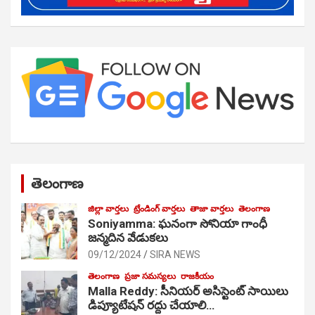
తెలంగాణ
జిల్లా వార్తలు
ట్రేండింగ్ వార్తలు
తాజా వార్తలు
తెలంగాణ
Soniyamma: ఘ‌నంగా సోనియా గాంధీ
జ‌న్మ‌దిన వేడుక‌లు
09/12/2024
SIRA NEWS
తెలంగాణ
ప్రజా సమస్యలు
రాజకీయం
Malla Reddy: సీనియర్ అసిస్టెంట్ సాయిలు
డిప్యూటేషన్ రద్దు చేయాలి…