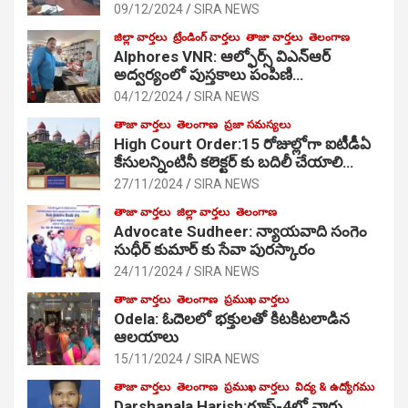
09/12/2024
SIRA NEWS
జిల్లా వార్తలు
ట్రేండింగ్ వార్తలు
తాజా వార్తలు
తెలంగాణ
Alphores VNR: ఆల్ఫోర్స్ విఎన్ఆర్
అద్వర్యంలో పుస్తకాలు పంపిణి…
04/12/2024
SIRA NEWS
తాజా వార్తలు
తెలంగాణ
ప్రజా సమస్యలు
High Court Order:15 రోజుల్లోగా ఐటీడీఏ
కేసులన్నింటినీ కలెక్టర్ కు బదిలీ చేయాలి…
27/11/2024
SIRA NEWS
తాజా వార్తలు
జిల్లా వార్తలు
తెలంగాణ
Advocate Sudheer: న్యాయవాది సంగెం
సుధీర్ కుమార్ కు సేవా పురస్కారం
24/11/2024
SIRA NEWS
తాజా వార్తలు
తెలంగాణ
ప్రముఖ వార్తలు
Odela: ఓదెల‌లో భక్తులతో కిటకిటలాడిన
ఆల‌యాలు
15/11/2024
SIRA NEWS
తాజా వార్తలు
తెలంగాణ
ప్రముఖ వార్తలు
విద్య & ఉద్యోగము
Darshanala Harish:గ్రూప్-4లో వార్డు