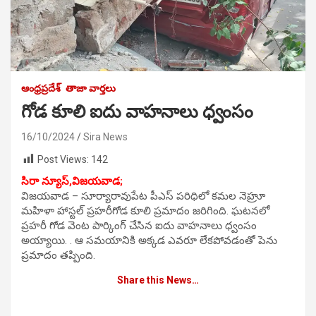
ఆంధ్రప్రదేశ్
తాజా వార్తలు
గోడ కూలి ఐదు వాహనాలు ధ్వంసం
16/10/2024
Sira News
Post Views:
142
సిరా న్యూస్,విజయవాడ;
విజయవాడ – సూర్యారావుపేట పీఎస్ పరిధిలో కమల నెహ్రూ
మహిళా హాస్టల్ ప్రహరీగోడ కూలి ప్రమాదం జరిగింది. ఘటనలో
ప్రహరీ గోడ వెంట పార్కింగ్ చేసిన ఐదు వాహనాలు ధ్వంసం
అయ్యాయి. . ఆ సమయానికి అక్కడ ఎవరూ లేకపోవడంతో పెను
ప్రమాదం తప్పింది.
Share this News…