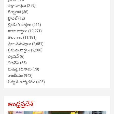
జిల్లా వార్తలు
(259)
టెక్నాలజీ
(36)
ట్రావెల్
(12)
ట్రేండింగ్ వార్తలు
(911)
తాజా వార్తలు
(19,271)
తెలంగాణ
(11,181)
ప్రజా సమస్యలు
(2,681)
ప్రముఖ వార్తలు
(2,286)
ఫ్యాషన్
(6)
బిజినెస్
(65)
ముఖ్య కథనాలు
(78)
రాజకీయం
(943)
విద్య & ఉద్యోగము
(496)
ఆంధ్రప్రదేశ్