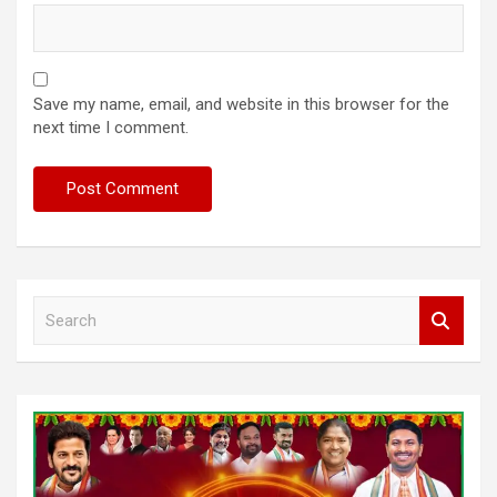
Save my name, email, and website in this browser for the
next time I comment.
S
e
a
r
c
h