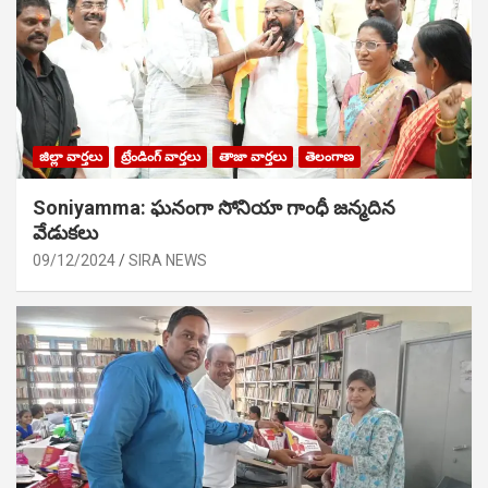
జిల్లా వార్తలు
ట్రేండింగ్ వార్తలు
తాజా వార్తలు
తెలంగాణ
Soniyamma: ఘ‌నంగా సోనియా గాంధీ జ‌న్మ‌దిన
వేడుక‌లు
09/12/2024
SIRA NEWS