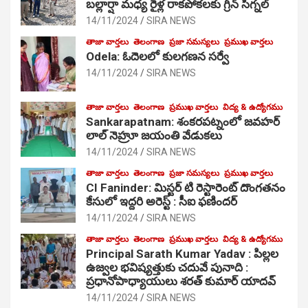
బల్లార్షా మధ్య రైళ్ల రాకపోకలకు గ్రీన్ సిగ్నల్
14/11/2024
SIRA NEWS
తాజా వార్తలు
తెలంగాణ
ప్రజా సమస్యలు
ప్రముఖ వార్తలు
Odela: ఓదెలలో కులగణన సర్వే
14/11/2024
SIRA NEWS
తాజా వార్తలు
తెలంగాణ
ప్రముఖ వార్తలు
విద్య & ఉద్యోగము
Sankarapatnam: శంకరపట్నంలో జవహర్
లాల్ నెహ్రూ జయంతి వేడుకలు
14/11/2024
SIRA NEWS
తాజా వార్తలు
తెలంగాణ
ప్రజా సమస్యలు
ప్రముఖ వార్తలు
CI Faninder: మిస్టర్ టి రెస్టారెంట్ దొంగతనం
కేసులో ఇద్దరి అరెస్ట్ : సీఐ ఫణిందర్
14/11/2024
SIRA NEWS
తాజా వార్తలు
తెలంగాణ
ప్రముఖ వార్తలు
విద్య & ఉద్యోగము
Principal Sarath Kumar Yadav : పిల్లల
ఉజ్వల భవిష్యత్తుకు చదువే పునాది :
ప్రధానోపాధ్యాయులు శరత్ కుమార్ యాదవ్
14/11/2024
SIRA NEWS