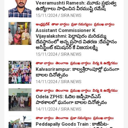
Veeramushti Ramesh: మూడు ప్రభుత్వ
ఉద్యోగాలు సాధించిన వీరముష్టి రమేష్
15/11/2024
SIRA NEWS
ఆంధ్రప్రదేశ్
తాజా వార్తలు
ప్రజా సమస్యలు
ప్రముఖ వార్తలు
Assistant Commissioner K
Vijayalakshmi: పెద్దాపురం మరిడమ్మ
దేవస్థానంలో అన్న ప్రసాద వితరణ :దేవస్థానం
అసిస్టెంట్ కమిషనర్ కే విజయలక్ష్మి
15/11/2024
SIRA NEWS
తాజా వార్తలు
తెలంగాణ
ప్రముఖ వార్తలు
విద్య & ఉద్యోగము
Kalvasrirampur: కాల్వశ్రీరాంపూర్లో ఘనంగా
బాలల దినోత్సవం
14/11/2024
SIRA NEWS
తాజా వార్తలు
తెలంగాణ
ప్రముఖ వార్తలు
విద్య & ఉద్యోగము
Odela ZPHS: ఓదెల జ‌డ్పీహెచ్ఎస్
పాఠ‌శాల‌లో ఘనంగా బాలల దినోత్సవం
14/11/2024
SIRA NEWS
తాజా వార్తలు
తెలంగాణ
ప్రజా సమస్యలు
ప్రముఖ వార్తలు
Peddapally Goods Train : కాజీపేట-