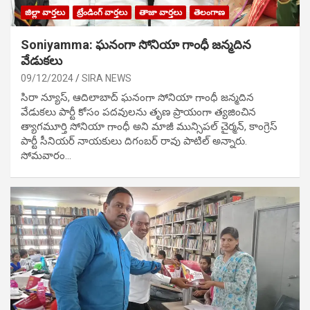
జిల్లా వార్తలు
ట్రేండింగ్ వార్తలు
తాజా వార్తలు
తెలంగాణ
Soniyamma: ఘ‌నంగా సోనియా గాంధీ జ‌న్మ‌దిన
వేడుక‌లు
09/12/2024
SIRA NEWS
సిరా న్యూస్, ఆదిలాబాద్ ఘ‌నంగా సోనియా గాంధీ జ‌న్మ‌దిన
వేడుక‌లు పార్టీ కోసం ప‌ద‌వుల‌ను తృణ ప్రాయంగా త్య‌జించిన
త్యాగమూర్తి సోనియా గాంధీ అని మాజీ మున్సిప‌ల్ చైర్మ‌న్, కాంగ్రెస్
పార్టీ సీనియ‌ర్ నాయ‌కులు దిగంబ‌ర్ రావు పాటిల్ అన్నారు.
సోమవారం…