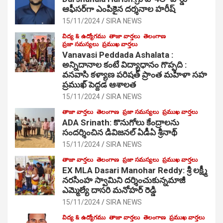
ఆఫీసర్‌గా ఎంపికైన దర్శనాల హరీష్
15/11/2024
SIRA NEWS
విద్య & ఉద్యోగము
తాజా వార్తలు
తెలంగాణ
ప్రజా సమస్యలు
ప్రముఖ వార్తలు
Vanavasi Peddada Ashalata :
అన్నిదానాల కంటే విద్యాధానం గొప్పది :
వనవాసి కళ్యాణ పరిషత్ ప్రాంత మహిళా సహ
ప్రముఖ్ పెద్దడ ఆశాలత
15/11/2024
SIRA NEWS
తాజా వార్తలు
తెలంగాణ
ప్రజా సమస్యలు
ప్రముఖ వార్తలు
ADA Srinath: కొనుగోలు కేంద్రాల‌ను
సంద‌ర్శించిన డివిజనల్ ఏడీఏ శ్రీనాథ్
15/11/2024
SIRA NEWS
తాజా వార్తలు
తెలంగాణ
ప్రజా సమస్యలు
ప్రముఖ వార్తలు
EX MLA Dasari Manohar Reddy: శ్రీ లక్ష్మీ
నరసింహ స్వామిని దర్శించుకున్నమాజీ
ఎమ్మెల్యే దాసరి మనోహర్ రెడ్డి
15/11/2024
SIRA NEWS
విద్య & ఉద్యోగము
తాజా వార్తలు
తెలంగాణ
ప్రముఖ వార్తలు