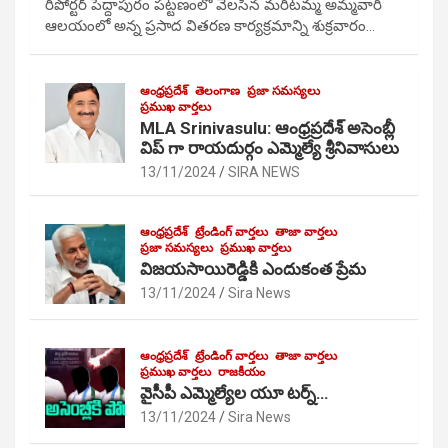
రిపోర్టర్ పెద్దాపురం పట్టణంలో వెలసిన మరిటమ్మ అమ్మవారి
ఆలయంలో అన్న ప్రసాద వితరణ కార్యక్రమాన్ని శుక్రవారం…
ఆంధ్రప్రదేశ్
తెలంగాణ
ప్రజా సమస్యలు
ప్రముఖ వార్తలు
MLA Srinivasulu: ఆంధ్రప్రదేశ్ అసెంబ్లీ
విప్ గా రాయదుర్గం ఎమ్మెల్యే శ్రీనివాసులు
13/11/2024
SIRA NEWS
ఆంధ్రప్రదేశ్
ట్రేండింగ్ వార్తలు
తాజా వార్తలు
ప్రజా సమస్యలు
ప్రముఖ వార్తలు
విజయసాయిరెడ్డికి ఎందుకంత ప్రేమ
13/11/2024
Sira News
ఆంధ్రప్రదేశ్
ట్రేండింగ్ వార్తలు
తాజా వార్తలు
ప్రముఖ వార్తలు
రాజకీయం
వైసీపీ ఎమ్మెల్యేల యూ టర్న్…
13/11/2024
Sira News