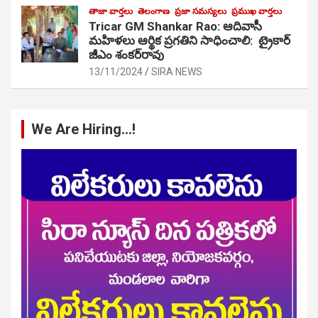
తాజా వార్తలు
తెలంగాణ
ప్రజా సమస్యలు
ప్రముఖ వార్తలు
Tricar GM Shankar Rao: ఆదివాసీ
మహిళలు ఆర్థిక ప్రగతిని సాధించాలి: ట్రైకార్
జీఎం శంకర్‌రావు
13/11/2024
SIRA NEWS
We Are Hiring…!