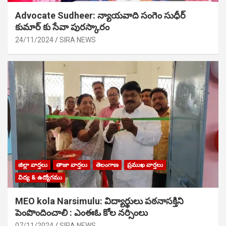
Advocate Sudheer: న్యాయవాది సంగెం సుధీర్
కుమార్ కు సేవా పురస్కారం
24/11/2024
SIRA NEWS
జిల్లా వార్తలు
తాజా వార్తలు
తెలంగాణ
ప్రముఖ వార్తలు
విద్య & ఉద్యోగము
MEO kola Narsimulu: విద్యార్థులు పఠ‌నాసక్తిని
పెంపొందించాలి : ఎంఈఓ కోల నర్సింలు
07/11/2024
SIRA NEWS