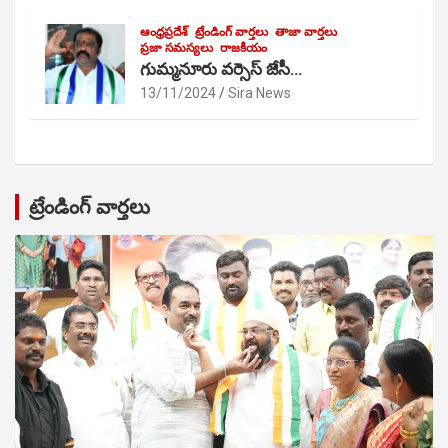
ఆంధ్రప్రదేశ్
ట్రేండింగ్ వార్తలు
తాజా వార్తలు
ప్రజా సమస్యలు
రాజకీయం
గుమ్మనూరు వర్సెస్ జేసీ…
13/11/2024
Sira News
ట్రేండింగ్ వార్తలు