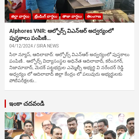
జిల్లా వార్తలు
ట్రేండింగ్ వార్తలు
తాజా వార్తలు
తెలంగాణ
Alphores VNR: ఆల్ఫోర్స్ విఎన్ఆర్ అద్వర్యంలో
పుస్తకాలు పంపిణి…
04/12/2024
SIRA NEWS
సిరా న్యూస్, ఆదిలాబాద్: ఆల్ఫోర్స్ విఎన్ఆర్ అద్వర్యంలో పుస్తకాలు
పంపిణి… ఆల్ఫోర్స్ విద్యాసంస్థల అధినేత ఆదిలాబాద్, కరీంనగర్,
నిజామాబాద్, మెదక్ పట్టభద్రుల ఎమ్మెల్సీ అభ్యర్థి వి నరేందర్ రెడ్డి
అధ్వర్యం లో ఆదిలాబాద్ జిల్లా కేంద్రం లో పలువురు అభ్యర్థులకు
పోటిప‌రీక్ష‌ల‌కు…
ఇంకా చదవండి