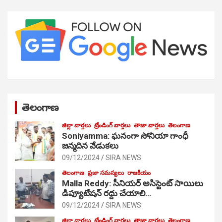
తెలంగాణ
జిల్లా వార్తలు
ట్రేండింగ్ వార్తలు
తాజా వార్తలు
తెలంగాణ
Soniyamma: ఘ‌నంగా సోనియా గాంధీ
జ‌న్మ‌దిన వేడుక‌లు
09/12/2024
SIRA NEWS
తెలంగాణ
ప్రజా సమస్యలు
రాజకీయం
Malla Reddy: సీనియర్ అసిస్టెంట్ సాయిలు
డిప్యూటేషన్ రద్దు చేయాలి…
09/12/2024
SIRA NEWS
జిల్లా వార్తలు
ట్రేండింగ్ వార్తలు
తాజా వార్తలు
తెలంగాణ