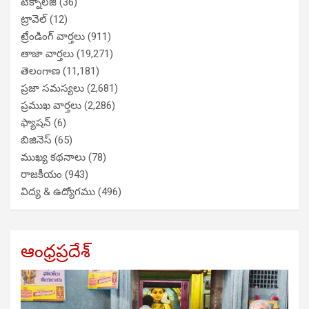
టెక్నాలజీ
(36)
ట్రావెల్
(12)
ట్రేండింగ్ వార్తలు
(911)
తాజా వార్తలు
(19,271)
తెలంగాణ
(11,181)
ప్రజా సమస్యలు
(2,681)
ప్రముఖ వార్తలు
(2,286)
ఫ్యాషన్
(6)
బిజినెస్
(65)
ముఖ్య కథనాలు
(78)
రాజకీయం
(943)
విద్య & ఉద్యోగము
(496)
ఆంధ్రప్రదేశ్