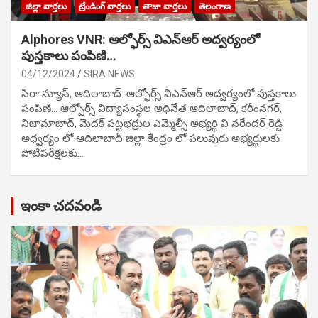
జిల్లా వార్తలు
ట్రేండింగ్ వార్తలు
తాజా వార్తలు
తెలంగాణ
Alphores VNR: ఆల్ఫోర్స్ విఎన్ఆర్ అద్వర్యంలో
పుస్తకాలు పంపిణి…
04/12/2024
SIRA NEWS
సిరా న్యూస్, ఆదిలాబాద్: ఆల్ఫోర్స్ విఎన్ఆర్ అద్వర్యంలో పుస్తకాలు
పంపిణి… ఆల్ఫోర్స్ విద్యాసంస్థల అధినేత ఆదిలాబాద్, కరీంనగర్,
నిజామాబాద్, మెదక్ పట్టభద్రుల ఎమ్మెల్సీ అభ్యర్థి వి నరేందర్ రెడ్డి
అధ్వర్యం లో ఆదిలాబాద్ జిల్లా కేంద్రం లో పలువురు అభ్యర్థులకు
పోటిప‌రీక్ష‌ల‌కు…
ఇంకా చదవండి