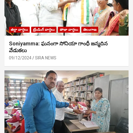
జిల్లా వార్తలు
ట్రేండింగ్ వార్తలు
తాజా వార్తలు
తెలంగాణ
Soniyamma: ఘ‌నంగా సోనియా గాంధీ జ‌న్మ‌దిన
వేడుక‌లు
09/12/2024
SIRA NEWS