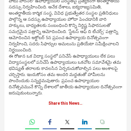
పాటు పారిస్‌లో ఉపాధ్యాయుల పరిస్థితిపై ప్రత్యేకంగా అంతర్జాతీయ
సదస్సు నిర్వహించింది. అనేక దేశాలు, ఐక్యరాజ్యసమితి,
అంతర్జాతీయ కార్మిక సంస్థ, వివిధ ప్రభుత్వేతర సంస్థల ప్రతినిధులు
పాల్గొన్న ఆ సదస్సు ఉపాధ్యాయుల హోదా పెంచడానికి వారి
హక్కులు, బాధ్యతలకు సంబంధించి కొన్ని నిర్దిష్ట సిఫారసులతో
సమగ్రమైన పత్రాన్ని ఆమోదించింది. ‘స్టేటస్‌ ఆఫ్‌ ది టీచర్స్‌’ పత్రాన్ని
ఆమోదించిన అక్టోబర్‌ 5న ప్రపంచ ఉపాధ్యాయ దినోత్సవంగా
నిర్వహించి, సదరు సిఫార్సుల అమలును ప్రతియేటా సమీక్షించాలని
నిర్ణయించింది.
ఈ రోజున ఒక విద్యా సంస్థలో పనిచేసే ఉపాధ్యాయులు లేక పలు
విద్యాసంస్థలలో పనిచేసే ఉపాధ్యాయులు ఒకచోట సమావేశమై తమ
భవిష్యత్ తరాలకు కావలసిన ఏర్పరుచుకోవాల్సిన పలు అంశాలపై
చర్చిస్తారు. ఇందుకోసం తమ అందరి మద్దతుతో హామీలను
పొందెందుకు సన్నద్ధమవుతారు. ప్రపంచ ఉపాధ్యాయుల
దినోత్సవమునే కొన్ని దేశాలలో జాతీయ ఉపాధ్యాయుల దినోత్సవంగా
జరుపుకుంటున్నారు.
Share this News…