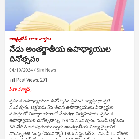
ఆంధ్రప్రదేశ్
తాజా వార్తలు
నేడు అంతర్జాతీయ ఉపాధ్యాయుల
దినోత్సవం
04/10/2024
Sira News
Post Views:
291
సిరా న్యూస్;
ప్రపంచ ఉపాధ్యాయుల దినోత్సవం ప్రపంచ వ్యాప్తంగా ప్రతి
సంవత్సరం అక్టోబరు 5వ తేదిన ఉపాధ్యాయులు విద్యార్థుల
సమక్షంలో విద్యాలయాలలో వేడుకగా నిర్వహిస్తారు. ప్రపంచ
ఉపాధ్యాయుల దినోత్సవాన్ని 1994వ సంవత్సరం నుండి అక్టోబరు
5వ తేదిన జరుపుకుంటున్నారు.అంతర్జాతీయ విద్యా వైజ్ఞానిక
సాంస్కృతిక సంస్థ (యునెస్కో) 1966 సెప్టెంబర్‌ 21 నుండి 15 రోజుల