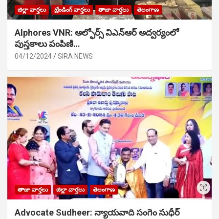
జిల్లా వార్తలు
ట్రేండింగ్ వార్తలు
తాజా వార్తలు
తెలంగాణ
Alphores VNR: ఆల్ఫోర్స్ విఎన్ఆర్ అద్వర్యంలో
పుస్తకాలు పంపిణి…
04/12/2024
SIRA NEWS
తాజా వార్తలు
జిల్లా వార్తలు
తెలంగాణ
Advocate Sudheer: న్యాయవాది సంగెం సుధీర్