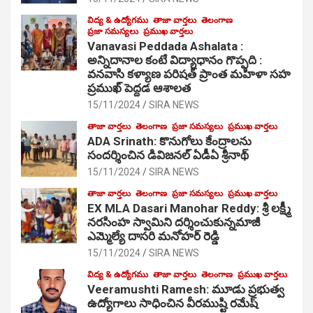
విద్య & ఉద్యోగము
తాజా వార్తలు
తెలంగాణ
ప్రజా సమస్యలు
ప్రముఖ వార్తలు
Vanavasi Peddada Ashalata :
అన్నిదానాల కంటే విద్యాధానం గొప్పది :
వనవాసి కళ్యాణ పరిషత్ ప్రాంత మహిళా సహ
ప్రముఖ్ పెద్దడ ఆశాలత
15/11/2024
SIRA NEWS
తాజా వార్తలు
తెలంగాణ
ప్రజా సమస్యలు
ప్రముఖ వార్తలు
ADA Srinath: కొనుగోలు కేంద్రాల‌ను
సంద‌ర్శించిన డివిజనల్ ఏడీఏ శ్రీనాథ్
15/11/2024
SIRA NEWS
తాజా వార్తలు
తెలంగాణ
ప్రజా సమస్యలు
ప్రముఖ వార్తలు
EX MLA Dasari Manohar Reddy: శ్రీ లక్ష్మీ
నరసింహ స్వామిని దర్శించుకున్నమాజీ
ఎమ్మెల్యే దాసరి మనోహర్ రెడ్డి
15/11/2024
SIRA NEWS
విద్య & ఉద్యోగము
తాజా వార్తలు
తెలంగాణ
ప్రముఖ వార్తలు
Veeramushti Ramesh: మూడు ప్రభుత్వ
ఉద్యోగాలు సాధించిన వీరముష్టి రమేష్