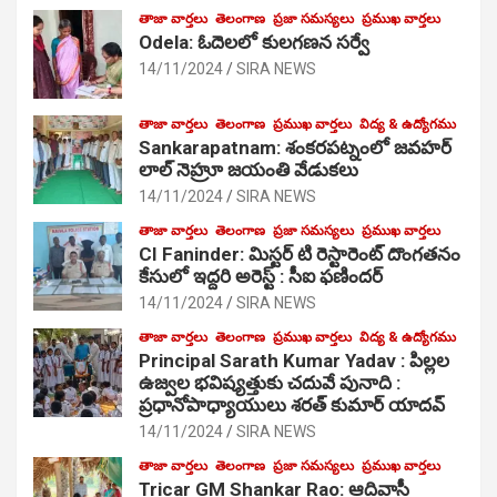
తాజా వార్తలు
తెలంగాణ
ప్రజా సమస్యలు
ప్రముఖ వార్తలు
Odela: ఓదెలలో కులగణన సర్వే
14/11/2024
SIRA NEWS
తాజా వార్తలు
తెలంగాణ
ప్రముఖ వార్తలు
విద్య & ఉద్యోగము
Sankarapatnam: శంకరపట్నంలో జవహర్
లాల్ నెహ్రూ జయంతి వేడుకలు
14/11/2024
SIRA NEWS
తాజా వార్తలు
తెలంగాణ
ప్రజా సమస్యలు
ప్రముఖ వార్తలు
CI Faninder: మిస్టర్ టి రెస్టారెంట్ దొంగతనం
కేసులో ఇద్దరి అరెస్ట్ : సీఐ ఫణిందర్
14/11/2024
SIRA NEWS
తాజా వార్తలు
తెలంగాణ
ప్రముఖ వార్తలు
విద్య & ఉద్యోగము
Principal Sarath Kumar Yadav : పిల్లల
ఉజ్వల భవిష్యత్తుకు చదువే పునాది :
ప్రధానోపాధ్యాయులు శరత్ కుమార్ యాదవ్
14/11/2024
SIRA NEWS
తాజా వార్తలు
తెలంగాణ
ప్రజా సమస్యలు
ప్రముఖ వార్తలు
Tricar GM Shankar Rao: ఆదివాసీ