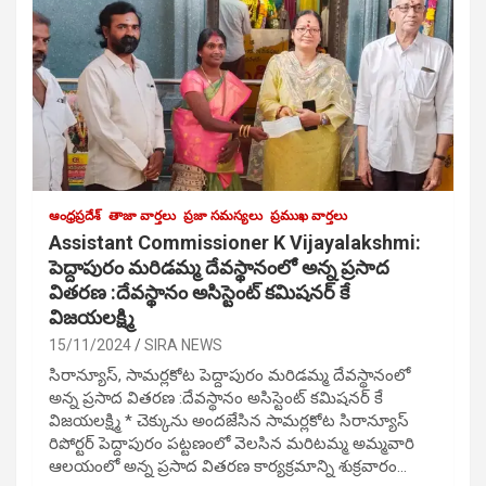
ఆంధ్రప్రదేశ్
తాజా వార్తలు
ప్రజా సమస్యలు
ప్రముఖ వార్తలు
Assistant Commissioner K Vijayalakshmi:
పెద్దాపురం మరిడమ్మ దేవస్థానంలో అన్న ప్రసాద
వితరణ :దేవస్థానం అసిస్టెంట్ కమిషనర్ కే
విజయలక్ష్మి
15/11/2024
SIRA NEWS
సిరాన్యూస్, సామర్లకోట పెద్దాపురం మరిడమ్మ దేవస్థానంలో
అన్న ప్రసాద వితరణ :దేవస్థానం అసిస్టెంట్ కమిషనర్ కే
విజయలక్ష్మి * చెక్కును అందజేసిన సామర్లకోట సిరాన్యూస్
రిపోర్టర్ పెద్దాపురం పట్టణంలో వెలసిన మరిటమ్మ అమ్మవారి
ఆలయంలో అన్న ప్రసాద వితరణ కార్యక్రమాన్ని శుక్రవారం…