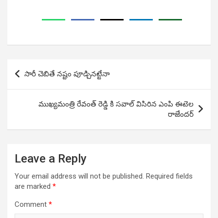
Post
సారీ చెబితే నష్టం పూడ్చినట్టేనా
navigation
ముఖ్యమంత్రి రేవంత్ రెడ్డి కి సవాల్ విసిరిన ఎంపి ఈటెల
రాజేందర్
Leave a Reply
Your email address will not be published.
Required fields
are marked
*
Comment
*