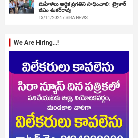
మహిళలు ఆర్థిక ప్రగతిని సాధించాలి: ట్రైకార్
జీఎం శంకర్‌రావు
13/11/2024
SIRA NEWS
We Are Hiring…!