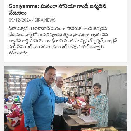
Soniyamma: ఘ‌నంగా సోనియా గాంధీ జ‌న్మ‌దిన
వేడుక‌లు
09/12/2024
SIRA NEWS
సిరా న్యూస్, ఆదిలాబాద్ ఘ‌నంగా సోనియా గాంధీ జ‌న్మ‌దిన
వేడుక‌లు పార్టీ కోసం ప‌ద‌వుల‌ను తృణ ప్రాయంగా త్య‌జించిన
త్యాగమూర్తి సోనియా గాంధీ అని మాజీ మున్సిప‌ల్ చైర్మ‌న్, కాంగ్రెస్
పార్టీ సీనియ‌ర్ నాయ‌కులు దిగంబ‌ర్ రావు పాటిల్ అన్నారు.
సోమవారం…