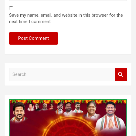
Save my name, email, and website in this browser for the
next time I comment.
S
e
a
r
c
h