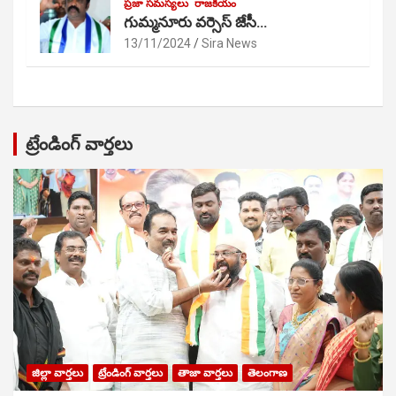
ప్రజా సమస్యలు
రాజకీయం
గుమ్మనూరు వర్సెస్ జేసీ…
13/11/2024
Sira News
ట్రేండింగ్ వార్తలు
జిల్లా వార్తలు
ట్రేండింగ్ వార్తలు
తాజా వార్తలు
తెలంగాణ