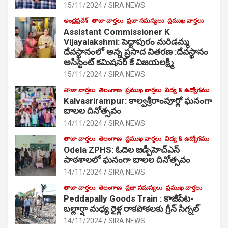
15/11/2024
SIRA NEWS
ఆంధ్రప్రదేశ్
తాజా వార్తలు
ప్రజా సమస్యలు
ప్రముఖ వార్తలు
Assistant Commissioner K
Vijayalakshmi: పెద్దాపురం మరిడమ్మ
దేవస్థానంలో అన్న ప్రసాద వితరణ :దేవస్థానం
అసిస్టెంట్ కమిషనర్ కే విజయలక్ష్మి
15/11/2024
SIRA NEWS
తాజా వార్తలు
తెలంగాణ
ప్రముఖ వార్తలు
విద్య & ఉద్యోగము
Kalvasrirampur: కాల్వశ్రీరాంపూర్లో ఘనంగా
బాలల దినోత్సవం
14/11/2024
SIRA NEWS
తాజా వార్తలు
తెలంగాణ
ప్రముఖ వార్తలు
విద్య & ఉద్యోగము
Odela ZPHS: ఓదెల జ‌డ్పీహెచ్ఎస్
పాఠ‌శాల‌లో ఘనంగా బాలల దినోత్సవం
14/11/2024
SIRA NEWS
తాజా వార్తలు
తెలంగాణ
ప్రజా సమస్యలు
ప్రముఖ వార్తలు
Peddapally Goods Train : కాజీపేట-
బల్లార్షా మధ్య రైళ్ల రాకపోకలకు గ్రీన్ సిగ్నల్
14/11/2024
SIRA NEWS