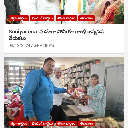
జిల్లా వార్తలు
ట్రేండింగ్ వార్తలు
తాజా వార్తలు
తెలంగాణ
Soniyamma: ఘ‌నంగా సోనియా గాంధీ జ‌న్మ‌దిన
వేడుక‌లు
09/12/2024
SIRA NEWS
జిల్లా వార్తలు
ట్రేండింగ్ వార్తలు
తాజా వార్తలు
తెలంగాణ