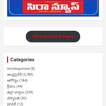
Click Here for E Paper
Categories
Uncategorized
(8)
ఆంధ్రప్రదేశ్
(5,789)
ఆరోగ్యం
(184)
క్రీడలు
(44)
జిల్లా వార్తలు
(259)
టెక్నాలజీ
(36)
ట్రావెల్
(12)