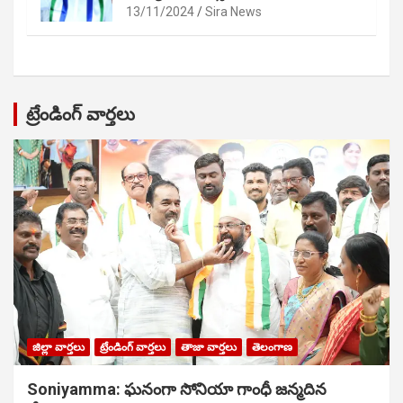
13/11/2024
Sira News
ట్రేండింగ్ వార్తలు
జిల్లా వార్తలు
ట్రేండింగ్ వార్తలు
తాజా వార్తలు
తెలంగాణ
Soniyamma: ఘ‌నంగా సోనియా గాంధీ జ‌న్మ‌దిన