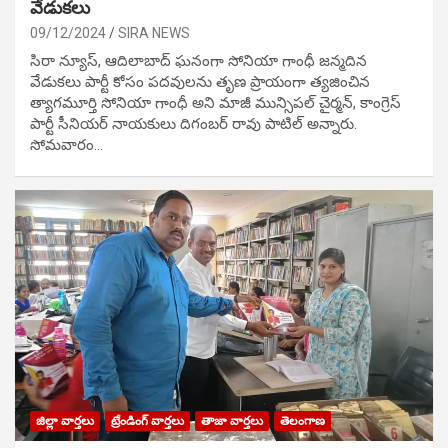
వేడుక‌లు
09/12/2024
SIRA NEWS
సిరా న్యూస్, ఆదిలాబాద్ ఘ‌నంగా సోనియా గాంధీ జ‌న్మ‌దిన
వేడుక‌లు పార్టీ కోసం ప‌ద‌వుల‌ను తృణ ప్రాయంగా త్య‌జించిన
త్యాగమూర్తి సోనియా గాంధీ అని మాజీ మున్సిప‌ల్ చైర్మ‌న్, కాంగ్రెస్
పార్టీ సీనియ‌ర్ నాయ‌కులు దిగంబ‌ర్ రావు పాటిల్ అన్నారు.
సోమవారం…
జిల్లా వార్తలు
ట్రేండింగ్ వార్తలు
తాజా వార్తలు
తెలంగాణ