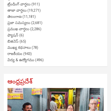
ట్రేండింగ్ వార్తలు
(911)
తాజా వార్తలు
(19,271)
తెలంగాణ
(11,181)
ప్రజా సమస్యలు
(2,681)
ప్రముఖ వార్తలు
(2,286)
ఫ్యాషన్
(6)
బిజినెస్
(65)
ముఖ్య కథనాలు
(78)
రాజకీయం
(943)
విద్య & ఉద్యోగము
(496)
ఆంధ్రప్రదేశ్