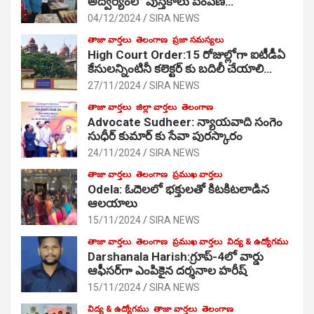
అద్వర్యంలో పుస్తకాలు పంపిణి…
04/12/2024
SIRA NEWS
తాజా వార్తలు
తెలంగాణ
ప్రజా సమస్యలు
High Court Order:15 రోజుల్లోగా ఐటీడీఏ
కేసులన్నింటినీ కలెక్టర్ కు బదిలీ చేయాలి…
27/11/2024
SIRA NEWS
తాజా వార్తలు
జిల్లా వార్తలు
తెలంగాణ
Advocate Sudheer: న్యాయవాది సంగెం
సుధీర్ కుమార్ కు సేవా పురస్కారం
24/11/2024
SIRA NEWS
తాజా వార్తలు
తెలంగాణ
ప్రముఖ వార్తలు
Odela: ఓదెల‌లో భక్తులతో కిటకిటలాడిన
ఆల‌యాలు
15/11/2024
SIRA NEWS
తాజా వార్తలు
తెలంగాణ
ప్రముఖ వార్తలు
విద్య & ఉద్యోగము
Darshanala Harish:గ్రూప్-4లో వార్డు
ఆఫీసర్‌గా ఎంపికైన దర్శనాల హరీష్
15/11/2024
SIRA NEWS
విద్య & ఉద్యోగము
తాజా వార్తలు
తెలంగాణ