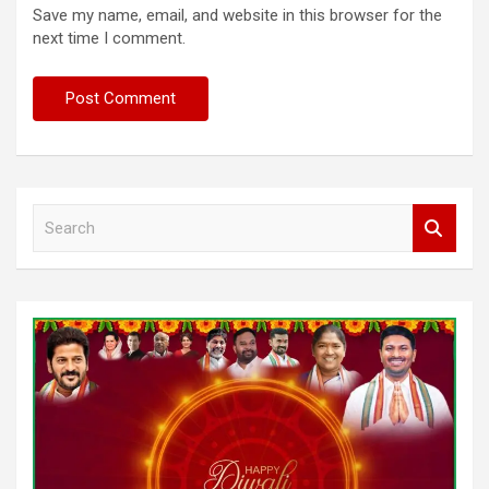
Save my name, email, and website in this browser for the
next time I comment.
S
e
a
r
c
h