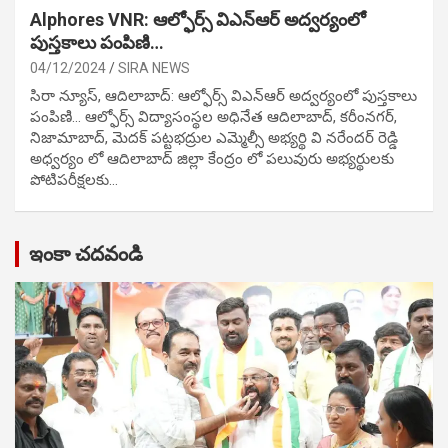
Alphores VNR: ఆల్ఫోర్స్ విఎన్ఆర్ అద్వర్యంలో
పుస్తకాలు పంపిణి…
04/12/2024
SIRA NEWS
సిరా న్యూస్, ఆదిలాబాద్: ఆల్ఫోర్స్ విఎన్ఆర్ అద్వర్యంలో పుస్తకాలు
పంపిణి… ఆల్ఫోర్స్ విద్యాసంస్థల అధినేత ఆదిలాబాద్, కరీంనగర్,
నిజామాబాద్, మెదక్ పట్టభద్రుల ఎమ్మెల్సీ అభ్యర్థి వి నరేందర్ రెడ్డి
అధ్వర్యం లో ఆదిలాబాద్ జిల్లా కేంద్రం లో పలువురు అభ్యర్థులకు
పోటిప‌రీక్ష‌ల‌కు…
ఇంకా చదవండి