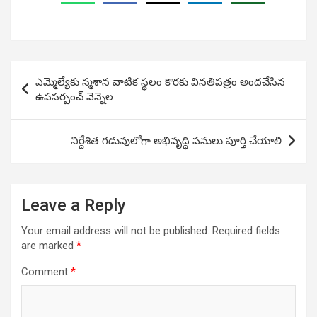
Post
ఎమ్మెల్యేకు స్మశాన వాటిక స్థలం కొరకు వినతిపత్రం అందచేసిన
navigation
ఉపసర్పంచ్ వెన్నెల
నిర్దేశిత గడువులోగా అభివృద్ధి పనులు పూర్తి చేయాలి
Leave a Reply
Your email address will not be published.
Required fields
are marked
*
Comment
*