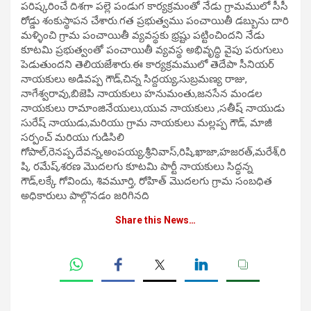
పరిష్కరించే దిశగా పల్లె పండుగ కార్యక్రమంతో నేడు గ్రామములో సీసీ
రోడ్డు శంకుస్థాపన చేశారు.గత ప్రభుత్వము పంచాయితీ డబ్బును దారి
మళ్ళించి గ్రామ పంచాయితీ వ్యవస్థకు భ్రష్టు పట్టించిందని నేడు
కూటమి ప్రభుత్వంతో పంచాయితీ వ్యవస్థ అభివృద్ధి వైపు పరుగులు
పెడుతుందని తెలియజేశారు.ఈ కార్యక్రమములో తెదేపా సీనియర్
నాయకులు అడివప్ప గౌడ్,చిన్న సిద్దయ్య,సుబ్రమణ్య రాజు,
నాగేశ్వరావు,బిజెపి నాయకులు హనుమంతు,జనసేన మండల
నాయకులు రామాంజినేయులు,యువ నాయకులు ,సతీష్ నాయుడు
సురేష్ నాయుడు,మరియు గ్రామ నాయకులు మల్లప్ప గౌడ్, మాజీ
సర్పంచ్ మరియు గుడిసిలి
గోపాల్,రెనప్ప,దేవన్న,అంపయ్య,శ్రీనివాస్,రిషి,ఖాజా,హజరత్,మరేశ్,రి
షి, రమేష్,శరణ మొదలగు కూటమి పార్టీ నాయకులు సిద్ధన్న
గౌడ్,లక్కే గోవిందు, శివమూర్తి, రోహిత్ మొదలగు గ్రామ సంబధిత
అధికారులు పాల్గొనడం జరిగినది
Share this News…