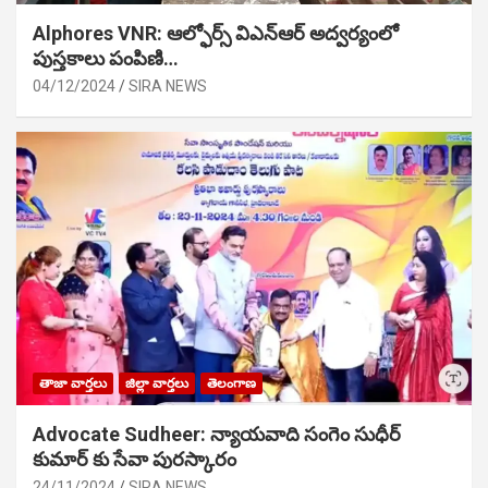
Alphores VNR: ఆల్ఫోర్స్ విఎన్ఆర్ అద్వర్యంలో
పుస్తకాలు పంపిణి…
04/12/2024
SIRA NEWS
తాజా వార్తలు
జిల్లా వార్తలు
తెలంగాణ
Advocate Sudheer: న్యాయవాది సంగెం సుధీర్
కుమార్ కు సేవా పురస్కారం
24/11/2024
SIRA NEWS