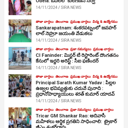
Odela: ఓదెలలో కులగణన సర్వే
14/11/2024
SIRA NEWS
తాజా వార్తలు
తెలంగాణ
ప్రముఖ వార్తలు
విద్య & ఉద్యోగము
Sankarapatnam: శంకరపట్నంలో జవహర్
లాల్ నెహ్రూ జయంతి వేడుకలు
14/11/2024
SIRA NEWS
తాజా వార్తలు
తెలంగాణ
ప్రజా సమస్యలు
ప్రముఖ వార్తలు
CI Faninder: మిస్టర్ టి రెస్టారెంట్ దొంగతనం
కేసులో ఇద్దరి అరెస్ట్ : సీఐ ఫణిందర్
14/11/2024
SIRA NEWS
తాజా వార్తలు
తెలంగాణ
ప్రముఖ వార్తలు
విద్య & ఉద్యోగము
Principal Sarath Kumar Yadav : పిల్లల
ఉజ్వల భవిష్యత్తుకు చదువే పునాది :
ప్రధానోపాధ్యాయులు శరత్ కుమార్ యాదవ్
14/11/2024
SIRA NEWS
తాజా వార్తలు
తెలంగాణ
ప్రజా సమస్యలు
ప్రముఖ వార్తలు
Tricar GM Shankar Rao: ఆదివాసీ
మహిళలు ఆర్థిక ప్రగతిని సాధించాలి: ట్రైకార్
జీఎం శంకర్‌రావు