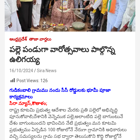
ఆంధ్రప్రదేశ్
తాజా వార్తలు
పల్లె పండుగా వారోత్సవాలు పాల్గొన్న
ఉలిగయ్య
16/10/2024
Sira News
Post Views:
126
గుడికంబాలి గ్రామము నందు సీసీ రోడ్డులకు భూమీ పూజా
కార్యక్రమాలు
సిరా న్యూస్,కౌతాళం;
రాష్ట్ర కూటమి ప్రభుత్వ ఆదేశాల మేరకు ప్రతి పల్లెలో అభివృద్ది
పూనుకోవాలి,దేశానికి వెన్నెముక పల్లె,అలాంటిది పల్లె బాగుంటునే
దేశం బాగుంటుందని భావించిన నేటి ప్రభుత్వం.మన కూటమి
ప్రభుత్వము ఏర్పడిన 100 రోజులోనే నేరుగా గ్రామానికి అధికారులు
వచ్చి సమస్యలను గ్రామ సభ ద్వారా తెలుసుకొని కొద్ది రోజుల్లోనే