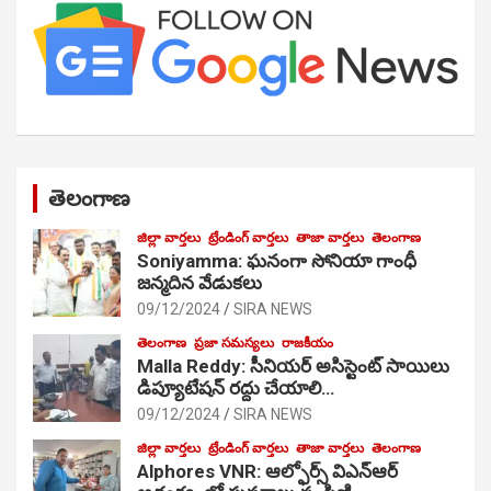
తెలంగాణ
జిల్లా వార్తలు
ట్రేండింగ్ వార్తలు
తాజా వార్తలు
తెలంగాణ
Soniyamma: ఘ‌నంగా సోనియా గాంధీ
జ‌న్మ‌దిన వేడుక‌లు
09/12/2024
SIRA NEWS
తెలంగాణ
ప్రజా సమస్యలు
రాజకీయం
Malla Reddy: సీనియర్ అసిస్టెంట్ సాయిలు
డిప్యూటేషన్ రద్దు చేయాలి…
09/12/2024
SIRA NEWS
జిల్లా వార్తలు
ట్రేండింగ్ వార్తలు
తాజా వార్తలు
తెలంగాణ
Alphores VNR: ఆల్ఫోర్స్ విఎన్ఆర్