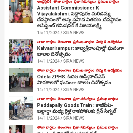
ఆంధ్రప్రదేశ్
తాజా వార్తలు
ప్రజా సమస్యలు
ప్రముఖ వార్తలు
Assistant Commissioner K
Vijayalakshmi: పెద్దాపురం మరిడమ్మ
దేవస్థానంలో అన్న ప్రసాద వితరణ :దేవస్థానం
అసిస్టెంట్ కమిషనర్ కే విజయలక్ష్మి
15/11/2024
SIRA NEWS
తాజా వార్తలు
తెలంగాణ
ప్రముఖ వార్తలు
విద్య & ఉద్యోగము
Kalvasrirampur: కాల్వశ్రీరాంపూర్లో ఘనంగా
బాలల దినోత్సవం
14/11/2024
SIRA NEWS
తాజా వార్తలు
తెలంగాణ
ప్రముఖ వార్తలు
విద్య & ఉద్యోగము
Odela ZPHS: ఓదెల జ‌డ్పీహెచ్ఎస్
పాఠ‌శాల‌లో ఘనంగా బాలల దినోత్సవం
14/11/2024
SIRA NEWS
తాజా వార్తలు
తెలంగాణ
ప్రజా సమస్యలు
ప్రముఖ వార్తలు
Peddapally Goods Train : కాజీపేట-
బల్లార్షా మధ్య రైళ్ల రాకపోకలకు గ్రీన్ సిగ్నల్
14/11/2024
SIRA NEWS
తాజా వార్తలు
తెలంగాణ
ప్రజా సమస్యలు
ప్రముఖ వార్తలు