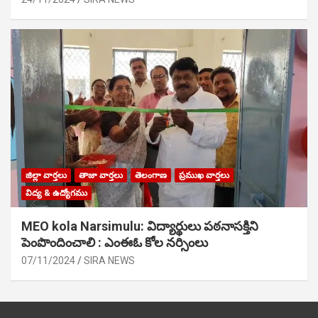
జిల్లా వార్తలు
తాజా వార్తలు
తెలంగాణ
ప్రముఖ వార్తలు
విద్య & ఉద్యోగము
MEO kola Narsimulu: విద్యార్థులు పఠ‌నాసక్తిని
పెంపొందించాలి : ఎంఈఓ కోల నర్సింలు
07/11/2024
SIRA NEWS