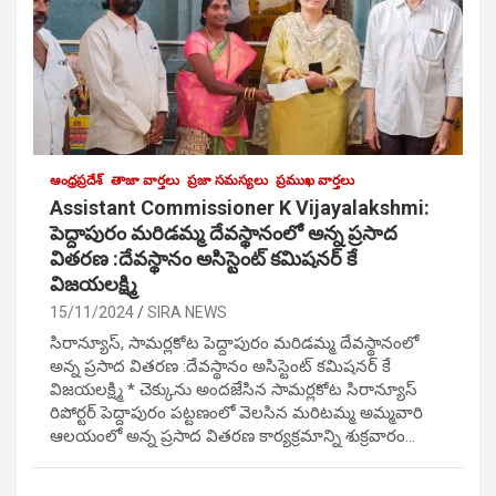
ఆంధ్రప్రదేశ్
తాజా వార్తలు
ప్రజా సమస్యలు
ప్రముఖ వార్తలు
Assistant Commissioner K Vijayalakshmi:
పెద్దాపురం మరిడమ్మ దేవస్థానంలో అన్న ప్రసాద
వితరణ :దేవస్థానం అసిస్టెంట్ కమిషనర్ కే
విజయలక్ష్మి
15/11/2024
SIRA NEWS
సిరాన్యూస్, సామర్లకోట పెద్దాపురం మరిడమ్మ దేవస్థానంలో
అన్న ప్రసాద వితరణ :దేవస్థానం అసిస్టెంట్ కమిషనర్ కే
విజయలక్ష్మి * చెక్కును అందజేసిన సామర్లకోట సిరాన్యూస్
రిపోర్టర్ పెద్దాపురం పట్టణంలో వెలసిన మరిటమ్మ అమ్మవారి
ఆలయంలో అన్న ప్రసాద వితరణ కార్యక్రమాన్ని శుక్రవారం…