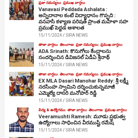
ప్రజా సమస్యలు
ప్రముఖ వార్తలు
Vanavasi Peddada Ashalata :
అన్నిదానాల కంటే విద్యాధానం గొప్పది :
వనవాసి కళ్యాణ పరిషత్ ప్రాంత మహిళా సహ
ప్రముఖ్ పెద్దడ ఆశాలత
15/11/2024
SIRA NEWS
తాజా వార్తలు
తెలంగాణ
ప్రజా సమస్యలు
ప్రముఖ వార్తలు
ADA Srinath: కొనుగోలు కేంద్రాల‌ను
సంద‌ర్శించిన డివిజనల్ ఏడీఏ శ్రీనాథ్
15/11/2024
SIRA NEWS
తాజా వార్తలు
తెలంగాణ
ప్రజా సమస్యలు
ప్రముఖ వార్తలు
EX MLA Dasari Manohar Reddy: శ్రీ లక్ష్మీ
నరసింహ స్వామిని దర్శించుకున్నమాజీ
ఎమ్మెల్యే దాసరి మనోహర్ రెడ్డి
15/11/2024
SIRA NEWS
విద్య & ఉద్యోగము
తాజా వార్తలు
తెలంగాణ
ప్రముఖ వార్తలు
Veeramushti Ramesh: మూడు ప్రభుత్వ
ఉద్యోగాలు సాధించిన వీరముష్టి రమేష్
15/11/2024
SIRA NEWS