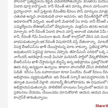
పాలనలో ప్రత్యర్థులను కట్టడి చేయలేకపోతున్నారు. కేసీఆర్‌ను మరి
ఏడాది పూర్తి కావొస్తుంది. కానీ రేవంత్‌ తన మార్కు పాలన చూపించ
ప్రదర్శించారా.. అనే ప్రశ్నలకు రేవంత్‌కు కేవలం పాస్‌ మార్కులు మా
చతురత అన్నది నాయకుడుకి చాలా అవసరం. ఇది రేవంత్‌రెడ్డిలో లోపిం
అధికారంలోకి వచ్చింది. అంటే భారీ మెజారిటీ ఏం కాదు. కానీ కేసీఆర్
ఎమ్మెల్యేలను టీఈఆర్‌ఎస్‌లో చేర్చుకున్నారు. మజ్లిస్‌ను తనకు అనుకూల
మార్చారు. కానీ రేవంత్‌ ఏడాది పాలన చూస్తే అలాంటి చతురత ఏమీ కన
కానీ, రేవంత్‌ గేమ్‌ పేలవంగా ఉంది. దీంతో కాంగ్రెస్‌లో చేరిన పది
బాధపడుతున్నారు.ఇక రేవంత్‌ విషయానికి వస్తే చేతలకాన్నా.. మాటలే
విపక్ష బీఆర్‌ఎస్‌ను ఖాళీ చేయిస్తామన్న మాట కాకున్నా.. ప్రతిపక్ష
అవుతుందని పెద్దపెద్ద మాటలు చెప్పారు. జీహెచ్‌ఎంసీ పరిధిలో ఒక్క ఎ
నాగేందర్, అరికెపూడి గాంధీ మినహా మరెవరినీ పార్టీలో చేర్చుకోలేకపో
బీఆర్‌ఎస్‌ను ఖాళీ చేస్తామన్నది బిల్డప్పే అన్న అభిప్రాయం ప్రజల్లో
ఊరు దిప్ప అన్నట్లుగా ఉన్నాయి. తాజాగా పొంగులేటి చేసిన పొలి
పెడితే.. కనీసం సీమ టపాకాయలా కూడా పేలలేదు. దీంతో కేవలం ర
అభిప్రాయం వ్యక్తమవుతోంది. ఇది రేవంత్‌ సర్కార్‌ అసమర్థపాలనక
తర్వాత ముందుకే వెళ్లాలి. యూటర్న్‌ తీసుకోకూడదు. ఈ విషయంలో రేవం
అభిప్రాయపడుతున్నారు. పొలిటికల్‌ బాంబులు పేల్చడంలో ఆయన మర
ప్రకటనలు చేయడం, చేయించడం మానుకోవాలి. ఆయన, ఆయన మంత్రులు 
కాంగ్రెస్‌కే తాకుతున్నాయి.
Share t