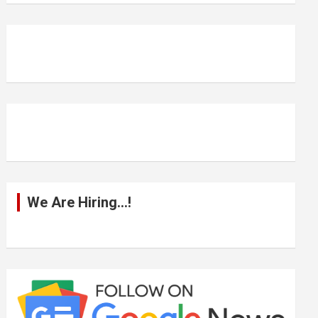
r
c
h
We Are Hiring…!