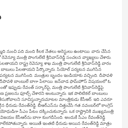
ు
మిది నుంచి పది మంది కీలక నేతలు అరెస్టులు ఉంటాయి. వారు చేసిన
న్యూ మంత్రి పొంగులేటి శ్రీనివాస్‌రెడ్డి సంచలన వ్యాఖ్యలు చేశారు.
యని రాష్ట్ర రెవెన్యూ శాఖ మంత్రి పొంగులేటి శ్రీనివాస్‌రెడ్డి వారం
ఈ బాబులు పేలతాయని పేర్కొన్నారు. సియోల్‌ పర్యటన ముగిసిన
ర్యటన ముగిసింది. మంత్రుల బృందం ఇండియాకు వచ్చింది. దీపావళి
ో దీపావళి బాంబులే బాగా పేలాయి. జన్‌వాడ ఫామ్‌హౌస్‌ విషయంలో ఓ
ఇప్పుడు రేవంత్‌ సర్కార్‌పై, మంత్రి పొంగులేటి శ్రీనివాస్‌రెడ్డిపై
ాణ ప్రజలను ఫూల్స్‌ చేశారని అంటున్నారు. ఇక పొలిటికల్‌ బాంబులు
ింగ్‌ తీసుకోవాలని సూచిస్తున్నారుమాటల మాంత్రికుడు కేసీఆర్‌. ఇది ఎవరూ
ధీరుడు రేవంత్‌రెడ్డి. బీఆర్‌ఎస్‌ను చిత్తుచేసి గత నవంబర్‌లో కాంగ్రెస్‌
ిన యోధుడిగా సీఎం పీటం దక్కించుకున్నారు. ఒక రాష్ట్రానికి ముఖ్యమంత్రి
విజయం కేసీఆర్‌ను బాగా కుంగదీసింది. అందుకే సీఎం రేవంత్‌రెడ్డి
 రాలేకపోతున్నారు. అయితే ఇంతటి ధీరుడు అయిన రేవంత్‌రెడ్డి మాత్రం