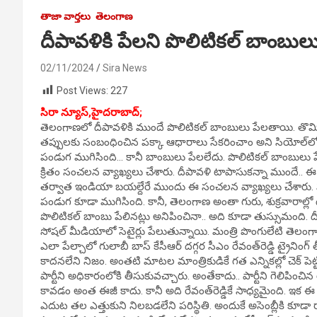
తాజా వార్తలు
తెలంగాణ
దీపావళికి పేలని పొలిటికల్ బాంబుల
02/11/2024
Sira News
Post Views:
227
సిరా న్యూస్,హైదరాబాద్;
తెలంగాణలో దీపావళికి ముందే పొలిటికల్‌ బాంబులు పేలతాయి. తొమ్
తప్పులకు సంబంధించిన పక్కా ఆధారాలు సేకరించాం అని సియోల్‌లో రెవె
పండుగ ముగిసింది… కానీ బాంబులు పేలలేదు. పొలిటికల్‌ బాంబులు పేలతా
క్రితం సంచలన వ్యాఖ్యలు చేశారు. దీపావళి టాపాసుకన్నా ముందే.. 
తర్వాత ఇండియా బయల్దేరే ముందు ఈ సంచలన వ్యాఖ్యలు చేశారు. ప
పండుగ కూడా ముగిసింది. కానీ, తెలంగాణ అంతా గురు, శుక్రవారాల్ల
పొలిటికల్‌ బాంబు పేలినట్లు అనిపించినా.. అది కూడా తుస్సుమంది. దీంతో 
సోషల్‌ మీడియాలో సెటైర్లు పేలుతున్నాయి. మంత్రి పొంగులేటి తెలంగ
ఎలా పేల్చాలో గులాబీ బాస్‌ కేసీఆర్‌ దగ్గర సీఎం రేవంత్‌రెడ్డి ట్రైన
కాదనలేని నిజం. అంతటి మాటల మాంత్రికుడికే గత ఎన్నికల్లో చెక్‌ పెట్టిన 
పార్టీని అధికారంలోకి తీసుకువచ్చారు. అంతేకాదు.. పార్టీని గెలిపించ
కావడం అంత ఈజీ కాదు. కానీ అది రేవంత్‌రెడ్డికే సాధ్యమైంది. ఇక ఈ 
ఎదుట తల ఎత్తుకుని నిలబడలేని పరిస్థితి. అందుకే అసెంబ్లీకి కూడా