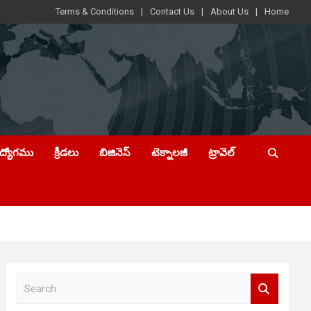
Terms & Conditions
Contact Us
About Us
Home
ఉద్యోగము
క్రీడలు
బిజినెస్
టెక్నాలజీ
ట్రావెల్
S
e
a