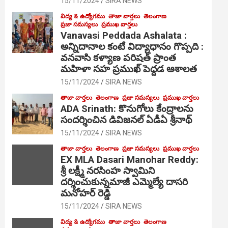
15/11/2024
SIRA NEWS
విద్య & ఉద్యోగము
తాజా వార్తలు
తెలంగాణ
ప్రజా సమస్యలు
ప్రముఖ వార్తలు
Vanavasi Peddada Ashalata :
అన్నిదానాల కంటే విద్యాధానం గొప్పది :
వనవాసి కళ్యాణ పరిషత్ ప్రాంత
మహిళా సహ ప్రముఖ్ పెద్దడ ఆశాలత
15/11/2024
SIRA NEWS
తాజా వార్తలు
తెలంగాణ
ప్రజా సమస్యలు
ప్రముఖ వార్తలు
ADA Srinath: కొనుగోలు కేంద్రాల‌ను
సంద‌ర్శించిన డివిజనల్ ఏడీఏ శ్రీనాథ్
15/11/2024
SIRA NEWS
తాజా వార్తలు
తెలంగాణ
ప్రజా సమస్యలు
ప్రముఖ వార్తలు
EX MLA Dasari Manohar Reddy:
శ్రీ లక్ష్మీ నరసింహ స్వామిని
దర్శించుకున్నమాజీ ఎమ్మెల్యే దాసరి
మనోహర్ రెడ్డి
15/11/2024
SIRA NEWS
విద్య & ఉద్యోగము
తాజా వార్తలు
తెలంగాణ