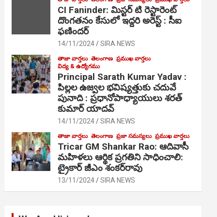
CI Faninder: మిస్టర్ టి రెస్టారెంట్
దొంగతనం కేసులో ఇద్దరి అరెస్ట్ : సీఐ
ఫణిందర్
14/11/2024
SIRA NEWS
తాజా వార్తలు
తెలంగాణ
ప్రముఖ వార్తలు
విద్య & ఉద్యోగము
Principal Sarath Kumar Yadav :
పిల్లల ఉజ్వల భవిష్యత్తుకు చదువే
పునాది : ప్రధానోపాధ్యాయులు శరత్
కుమార్ యాదవ్
14/11/2024
SIRA NEWS
తాజా వార్తలు
తెలంగాణ
ప్రజా సమస్యలు
ప్రముఖ వార్తలు
Tricar GM Shankar Rao: ఆదివాసీ
మహిళలు ఆర్థిక ప్రగతిని సాధించాలి:
ట్రైకార్ జీఎం శంకర్‌రావు
13/11/2024
SIRA NEWS