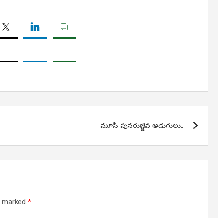
మూసీ పునరుజ్జీవ అడుగులు..
re marked
*