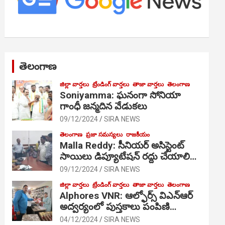
తెలంగాణ
జిల్లా వార్తలు
ట్రేండింగ్ వార్తలు
తాజా వార్తలు
తెలంగాణ
Soniyamma: ఘ‌నంగా సోనియా
గాంధీ జ‌న్మ‌దిన వేడుక‌లు
09/12/2024
SIRA NEWS
తెలంగాణ
ప్రజా సమస్యలు
రాజకీయం
Malla Reddy: సీనియర్ అసిస్టెంట్
సాయిలు డిప్యూటేషన్ రద్దు చేయాలి…
09/12/2024
SIRA NEWS
జిల్లా వార్తలు
ట్రేండింగ్ వార్తలు
తాజా వార్తలు
తెలంగాణ
Alphores VNR: ఆల్ఫోర్స్ విఎన్ఆర్
అద్వర్యంలో పుస్తకాలు పంపిణి…
04/12/2024
SIRA NEWS