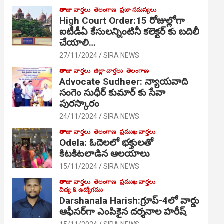
తాజా వార్తలు
తెలంగాణ
ప్రజా సమస్యలు
High Court Order:15 రోజుల్లోగా
ఐటీడీఏ కేసులన్నింటినీ కలెక్టర్ కు బదిలీ
చేయాలి…
27/11/2024
SIRA NEWS
తాజా వార్తలు
జిల్లా వార్తలు
తెలంగాణ
Advocate Sudheer: న్యాయవాది
సంగెం సుధీర్ కుమార్ కు సేవా
పురస్కారం
24/11/2024
SIRA NEWS
తాజా వార్తలు
తెలంగాణ
ప్రముఖ వార్తలు
Odela: ఓదెల‌లో భక్తులతో
కిటకిటలాడిన ఆల‌యాలు
15/11/2024
SIRA NEWS
తాజా వార్తలు
తెలంగాణ
ప్రముఖ వార్తలు
విద్య & ఉద్యోగము
Darshanala Harish:గ్రూప్-4లో వార్డు
ఆఫీసర్‌గా ఎంపికైన దర్శనాల హరీష్