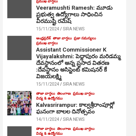
ప్రముఖ వార్తలు
Veeramushti Ramesh: మూడు
ప్రభుత్వ ఉద్యోగాలు సాధించిన
వీరముష్టి రమేష్
15/11/2024
SIRA NEWS
ఆంధ్రప్రదేశ్
తాజా వార్తలు
ప్రజా సమస్యలు
ప్రముఖ వార్తలు
Assistant Commissioner K
Vijayalakshmi: పెద్దాపురం మరిడమ్మ
దేవస్థానంలో అన్న ప్రసాద వితరణ
:దేవస్థానం అసిస్టెంట్ కమిషనర్ కే
విజయలక్ష్మి
15/11/2024
SIRA NEWS
తాజా వార్తలు
తెలంగాణ
ప్రముఖ వార్తలు
విద్య & ఉద్యోగము
Kalvasrirampur: కాల్వశ్రీరాంపూర్లో
ఘనంగా బాలల దినోత్సవం
14/11/2024
SIRA NEWS
తాజా వార్తలు
తెలంగాణ
ప్రముఖ వార్తలు
విద్య & ఉద్యోగము