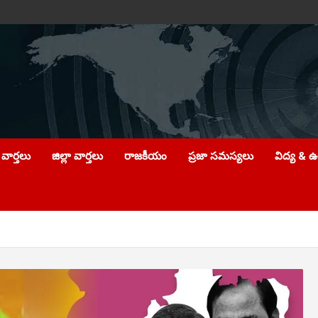
వార్తలు
జిల్లా వార్తలు
రాజకీయం
ప్రజా సమస్యలు
విద్య & 