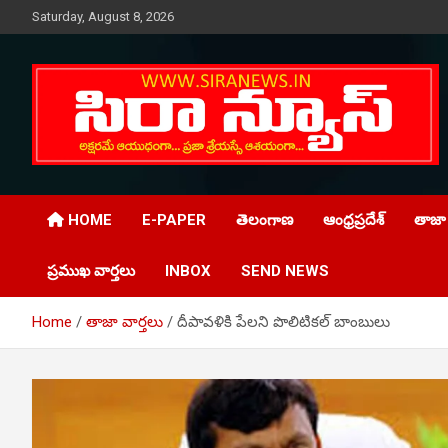
Skip
Saturday, August 8, 2026
to
content
Telugu Online News Daily
SIRA NEWS
HOME
E-PAPER
తెలంగాణ
ఆంధ్రప్రదేశ్
తాజా 
ప్రముఖ వార్తలు
INBOX
SEND NEWS
Home
తాజా వార్తలు
దీపావళికి పేలని పొలిటికల్ బాంబులు