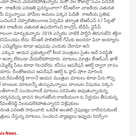
పించేలా పాలన చేయలేకపోతున్నారు. మరో నెల రోజుల్లో సీఎం పదవికి
ారా.. రాజకీయ పరిణతి ప్రదర్శించారా? కేసీఆర్‌లా చాజకీయ చతురత
త్రమే వస్తున్నాయి. హామీల అమలు పక్కన పెడితే.. రాజకీయ ప్రతిభ,
చిందనే చెప్పాలితెలంగాణ ఏర్పడిన తర్వాత టీఆర్‌ఎస్‌ 67 సీట్లతో
‌ తన రాజకీయ చతురత ఉపయోగించి కాంగ్రెస్, టీడీపీ, వైసీపీ
ంగా మార్చుకున్నారు. 2018 ఎన్నికల నాటికి పార్టీని తిరుగులేని శక్తిగా
ిపించడం లేదు. కేసీఆర్‌ పొలిటికల్‌ గేమ్‌కు అందరూ ఫిదా అయ్యారు.
 మంది ఎమ్మెల్యేలు కూడా ఇపుపడు ఎందుకు చేరామా అని
 ఎక్కువ. ఆయన ప్రభుత్వంలో కీలక మంత్రులు సైతం అదే పరిస్థితి.
 హోదా అన్నా లేకుండా చేయలేకపోయారు. మాటలు మాత్రం బీఆర్‌ఎస్‌ ఖాళీ
మ్మెల్యే సీటు కూడా గెలవలేదు. కనీసం ఆపరేషన్‌ ఆకర్ష్‌ ద్వారా దానం
యారు. దీంతోఆయన ఆపరేషన్‌ ఆకర్ష్‌ ఓ ప్లాప్‌ షోగా మారింది.
నెలకొంది.రేవంత్‌రెడ్డి లాగానే ఆయన మంత్రుల మాటలు కూడా పేరు గొప్ప
టికల్‌ బాంబుల మాటలన్నీ తుస్సుమన్నాయి. బాంబుల విషయం పక్కన
ేవంత్‌లాగానే సంచలనాలకే మాటలు పరిమితం అవుతున్నాయన్న
ు నిదర్శనమన్న భావన కలుగుతోంది.రాజకీయంగా ఓ నిర్ణయం తీసుకున్న
త్‌రెడ్డి నిలబడలేకపోతున్నారని విశ్లేషకులు
ింత పరిణతి సాధించాలి. ఒకవేళ అంతటి నైపుణ్యం రాలేదనుకుంటే..
చేస్తున్న మాటలు, సంచలన వ్యాఖ్యలు ఇప్పుడు రివర్స్‌గా
his News…