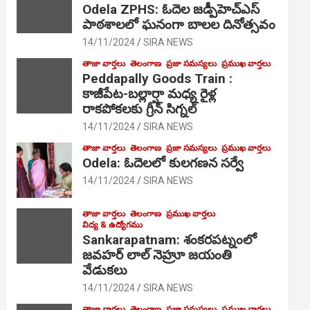
Odela ZPHS: ఓదెల జ‌డ్పీహెచ్ఎస్
పాఠ‌శాల‌లో ఘనంగా బాలల దినోత్సవం
14/11/2024
SIRA NEWS
తాజా వార్తలు
తెలంగాణ
ప్రజా సమస్యలు
ప్రముఖ వార్తలు
Peddapally Goods Train :
కాజీపేట-బల్లార్షా మధ్య రైళ్ల
రాకపోకలకు గ్రీన్ సిగ్నల్
14/11/2024
SIRA NEWS
తాజా వార్తలు
తెలంగాణ
ప్రజా సమస్యలు
ప్రముఖ వార్తలు
Odela: ఓదెలలో కులగణన సర్వే
14/11/2024
SIRA NEWS
తాజా వార్తలు
తెలంగాణ
ప్రముఖ వార్తలు
విద్య & ఉద్యోగము
Sankarapatnam: శంకరపట్నంలో
జవహర్ లాల్ నెహ్రూ జయంతి
వేడుకలు
14/11/2024
SIRA NEWS
తాజా వార్తలు
తెలంగాణ
ప్రజా సమస్యలు
ప్రముఖ వార్తలు