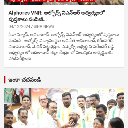
Alphores VNR: ఆల్ఫోర్స్ విఎన్ఆర్ అద్వర్యంలో
పుస్తకాలు పంపిణి…
04/12/2024
SIRA NEWS
సిరా న్యూస్, ఆదిలాబాద్: ఆల్ఫోర్స్ విఎన్ఆర్ అద్వర్యంలో పుస్తకాలు
పంపిణి… ఆల్ఫోర్స్ విద్యాసంస్థల అధినేత ఆదిలాబాద్, కరీంనగర్,
నిజామాబాద్, మెదక్ పట్టభద్రుల ఎమ్మెల్సీ అభ్యర్థి వి నరేందర్ రెడ్డి
అధ్వర్యం లో ఆదిలాబాద్ జిల్లా కేంద్రం లో పలువురు అభ్యర్థులకు
పోటిప‌రీక్ష‌ల‌కు…
ఇంకా చదవండి