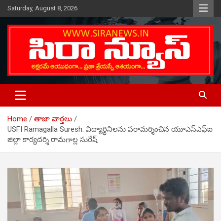
Skip
Saturday, August 8, 2026
to
content
Telugu Online News Daily
SIRA NEWS
Home
తాజా వార్తలు
USFI Ramagalla Suresh: విద్యార్ధినిల‌ను ప‌రామ‌ర్శించిన యూఎస్ఎఫ్ఐ
జిల్లా కార్యదర్శి రామగాల్ల సురేష్