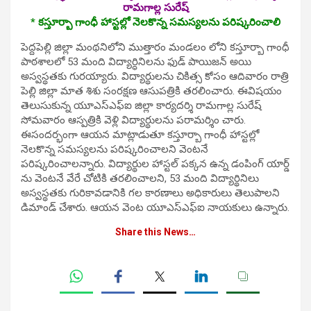
రామగాల్ల సురేష్
* కస్తూర్బా గాంధీ హాస్టల్లో నెలకొన్న సమస్యలను పరిష్కరించాలి
పెద్దపెల్లి జిల్లా మంథనిలోని ముత్తారం మండలం లోని కస్తూర్బా గాంధీ
పాఠశాల‌లో 53 మంది విద్యార్ధినిల‌ను ఫుడ్ పాయిజన్ అయి
అస్వస్థతకు గుర‌య్యారు. విద్యార్థుల‌ను చికిత్స కోసం ఆదివారం రాత్రి
పెల్లి జిల్లా మాత శిశు సంరక్షణ ఆసుపత్రికి త‌ర‌లించారు. ఈవిష‌యం
తెలుసుకున్న యూఎస్ఎఫ్ఐ జిల్లా కార్యదర్శి రామగాల్ల సురేష్
సోమ‌వారం ఆస్ప‌త్రికి వెళ్లి విద్యార్థుల‌ను ప‌రామ‌ర్శిం చారు.
ఈసంద‌ర్భంగా ఆయ‌న మాట్లాడుతూ కస్తూర్బా గాంధీ హాస్టల్లో
నెలకొన్న సమస్యలను పరిష్కరించాలని వెంట‌నే
ప‌రిష్క‌రించాల‌న్నారు. విద్యార్థుల హాస్టల్ పక్కన ఉన్న డంపింగ్ యార్డ్
ను వెంటనే వేరే చోటికి తరలించాలని, 53 మంది విద్యార్థినిలు
అస్వస్థతకు గురికావడానికి గల కారణాలు అధికారులు తెలుపాలని
డిమాండ్ చేశారు. ఆయ‌న వెంట యూఎస్ఎఫ్ఐ నాయ‌కులు ఉన్నారు.
Share this News…