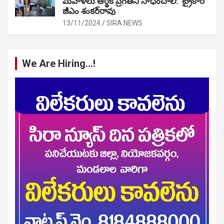
మహిళలు ఆర్థిక ప్రగతిని సాధించాలి: ట్రైకార్
జీఎం శంకర్‌రావు
13/11/2024
SIRA NEWS
We Are Hiring…!