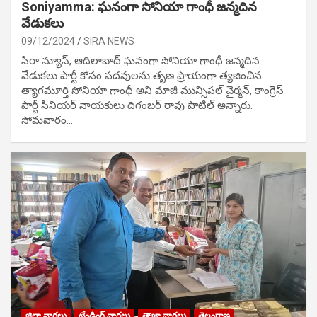
Soniyamma: ఘ‌నంగా సోనియా గాంధీ జ‌న్మ‌దిన
వేడుక‌లు
09/12/2024
SIRA NEWS
సిరా న్యూస్, ఆదిలాబాద్ ఘ‌నంగా సోనియా గాంధీ జ‌న్మ‌దిన
వేడుక‌లు పార్టీ కోసం ప‌ద‌వుల‌ను తృణ ప్రాయంగా త్య‌జించిన
త్యాగమూర్తి సోనియా గాంధీ అని మాజీ మున్సిప‌ల్ చైర్మ‌న్, కాంగ్రెస్
పార్టీ సీనియ‌ర్ నాయ‌కులు దిగంబ‌ర్ రావు పాటిల్ అన్నారు.
సోమవారం…
జిల్లా వార్తలు
ట్రేండింగ్ వార్తలు
తాజా వార్తలు
తెలంగాణ