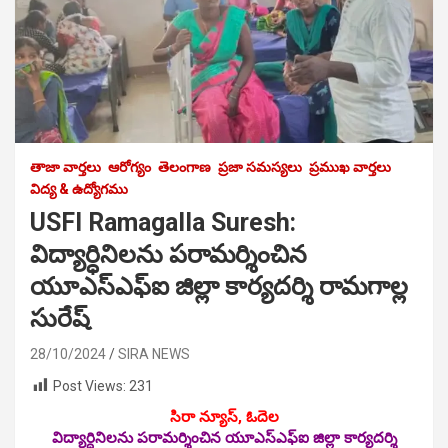
తాజా వార్తలు
ఆరోగ్యం
తెలంగాణ
ప్రజా సమస్యలు
ప్రముఖ వార్తలు
విద్య & ఉద్యోగము
USFI Ramagalla Suresh:
విద్యార్ధినిల‌ను ప‌రామ‌ర్శించిన
యూఎస్ఎఫ్ఐ జిల్లా కార్యదర్శి రామగాల్ల
సురేష్
28/10/2024
SIRA NEWS
Post Views:
231
సిరా న్యూస్, ఓదెల‌
విద్యార్ధినిల‌ను ప‌రామ‌ర్శించిన యూఎస్ఎఫ్ఐ జిల్లా కార్యదర్శి