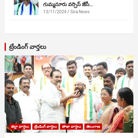
గుమ్మనూరు వర్సెస్ జేసీ…
13/11/2024
Sira News
ట్రేండింగ్ వార్తలు
జిల్లా వార్తలు
ట్రేండింగ్ వార్తలు
తాజా వార్తలు
తెలంగాణ