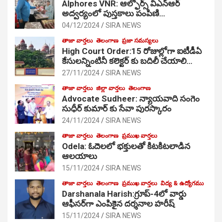
Alphores VNR: ఆల్ఫోర్స్ విఎన్ఆర్
అద్వర్యంలో పుస్తకాలు పంపిణి…
04/12/2024
SIRA NEWS
తాజా వార్తలు
తెలంగాణ
ప్రజా సమస్యలు
High Court Order:15 రోజుల్లోగా ఐటీడీఏ
కేసులన్నింటినీ కలెక్టర్ కు బదిలీ చేయాలి…
27/11/2024
SIRA NEWS
తాజా వార్తలు
జిల్లా వార్తలు
తెలంగాణ
Advocate Sudheer: న్యాయవాది సంగెం
సుధీర్ కుమార్ కు సేవా పురస్కారం
24/11/2024
SIRA NEWS
తాజా వార్తలు
తెలంగాణ
ప్రముఖ వార్తలు
Odela: ఓదెల‌లో భక్తులతో కిటకిటలాడిన
ఆల‌యాలు
15/11/2024
SIRA NEWS
తాజా వార్తలు
తెలంగాణ
ప్రముఖ వార్తలు
విద్య & ఉద్యోగము
Darshanala Harish:గ్రూప్-4లో వార్డు
ఆఫీసర్‌గా ఎంపికైన దర్శనాల హరీష్
15/11/2024
SIRA NEWS