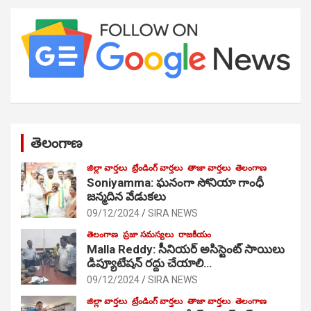
తెలంగాణ
జిల్లా వార్తలు
ట్రేండింగ్ వార్తలు
తాజా వార్తలు
తెలంగాణ
Soniyamma: ఘ‌నంగా సోనియా గాంధీ
జ‌న్మ‌దిన వేడుక‌లు
09/12/2024
SIRA NEWS
తెలంగాణ
ప్రజా సమస్యలు
రాజకీయం
Malla Reddy: సీనియర్ అసిస్టెంట్ సాయిలు
డిప్యూటేషన్ రద్దు చేయాలి…
09/12/2024
SIRA NEWS
జిల్లా వార్తలు
ట్రేండింగ్ వార్తలు
తాజా వార్తలు
తెలంగాణ