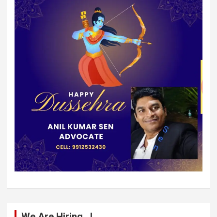
We Are Hiring…!