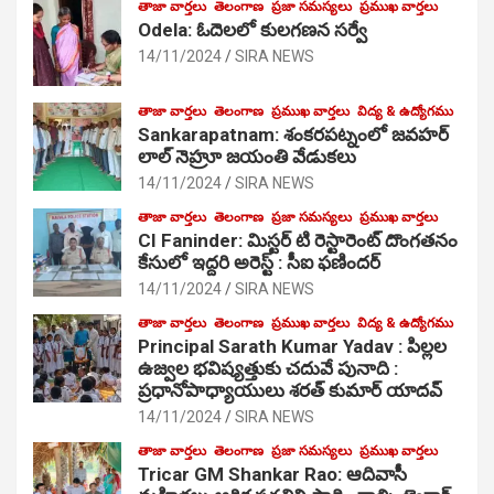
తాజా వార్తలు
తెలంగాణ
ప్రజా సమస్యలు
ప్రముఖ వార్తలు
Odela: ఓదెలలో కులగణన సర్వే
14/11/2024
SIRA NEWS
తాజా వార్తలు
తెలంగాణ
ప్రముఖ వార్తలు
విద్య & ఉద్యోగము
Sankarapatnam: శంకరపట్నంలో జవహర్
లాల్ నెహ్రూ జయంతి వేడుకలు
14/11/2024
SIRA NEWS
తాజా వార్తలు
తెలంగాణ
ప్రజా సమస్యలు
ప్రముఖ వార్తలు
CI Faninder: మిస్టర్ టి రెస్టారెంట్ దొంగతనం
కేసులో ఇద్దరి అరెస్ట్ : సీఐ ఫణిందర్
14/11/2024
SIRA NEWS
తాజా వార్తలు
తెలంగాణ
ప్రముఖ వార్తలు
విద్య & ఉద్యోగము
Principal Sarath Kumar Yadav : పిల్లల
ఉజ్వల భవిష్యత్తుకు చదువే పునాది :
ప్రధానోపాధ్యాయులు శరత్ కుమార్ యాదవ్
14/11/2024
SIRA NEWS
తాజా వార్తలు
తెలంగాణ
ప్రజా సమస్యలు
ప్రముఖ వార్తలు
Tricar GM Shankar Rao: ఆదివాసీ