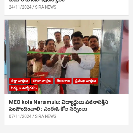
24/11/2024
SIRA NEWS
జిల్లా వార్తలు
తాజా వార్తలు
తెలంగాణ
ప్రముఖ వార్తలు
విద్య & ఉద్యోగము
MEO kola Narsimulu: విద్యార్థులు పఠ‌నాసక్తిని
పెంపొందించాలి : ఎంఈఓ కోల నర్సింలు
07/11/2024
SIRA NEWS