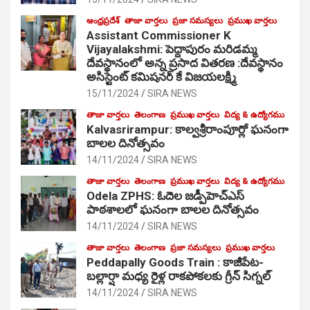
ఆంధ్రప్రదేశ్
తాజా వార్తలు
ప్రజా సమస్యలు
ప్రముఖ వార్తలు
Assistant Commissioner K
Vijayalakshmi: పెద్దాపురం మరిడమ్మ
దేవస్థానంలో అన్న ప్రసాద వితరణ :దేవస్థానం
అసిస్టెంట్ కమిషనర్ కే విజయలక్ష్మి
15/11/2024
SIRA NEWS
తాజా వార్తలు
తెలంగాణ
ప్రముఖ వార్తలు
విద్య & ఉద్యోగము
Kalvasrirampur: కాల్వశ్రీరాంపూర్లో ఘనంగా
బాలల దినోత్సవం
14/11/2024
SIRA NEWS
తాజా వార్తలు
తెలంగాణ
ప్రముఖ వార్తలు
విద్య & ఉద్యోగము
Odela ZPHS: ఓదెల జ‌డ్పీహెచ్ఎస్
పాఠ‌శాల‌లో ఘనంగా బాలల దినోత్సవం
14/11/2024
SIRA NEWS
తాజా వార్తలు
తెలంగాణ
ప్రజా సమస్యలు
ప్రముఖ వార్తలు
Peddapally Goods Train : కాజీపేట-
బల్లార్షా మధ్య రైళ్ల రాకపోకలకు గ్రీన్ సిగ్నల్
14/11/2024
SIRA NEWS