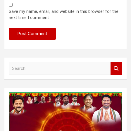
Save my name, email, and website in this browser for the
next time I comment.
S
e
a
r
c
h