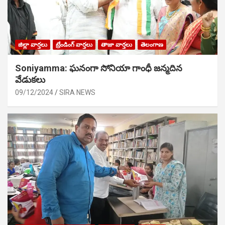
జిల్లా వార్తలు
ట్రేండింగ్ వార్తలు
తాజా వార్తలు
తెలంగాణ
Soniyamma: ఘ‌నంగా సోనియా గాంధీ జ‌న్మ‌దిన
వేడుక‌లు
09/12/2024
SIRA NEWS