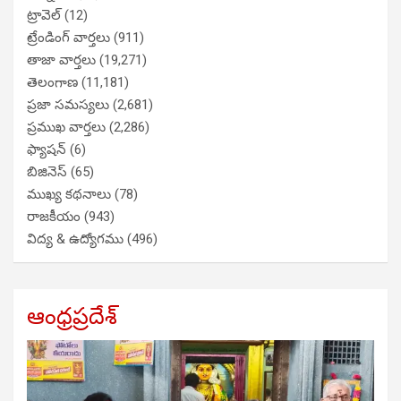
ట్రావెల్
(12)
ట్రేండింగ్ వార్తలు
(911)
తాజా వార్తలు
(19,271)
తెలంగాణ
(11,181)
ప్రజా సమస్యలు
(2,681)
ప్రముఖ వార్తలు
(2,286)
ఫ్యాషన్
(6)
బిజినెస్
(65)
ముఖ్య కథనాలు
(78)
రాజకీయం
(943)
విద్య & ఉద్యోగము
(496)
ఆంధ్రప్రదేశ్