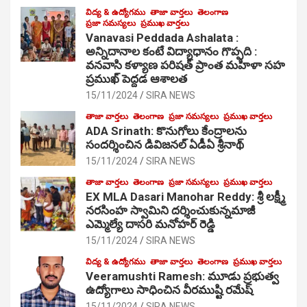
విద్య & ఉద్యోగము
తాజా వార్తలు
తెలంగాణ
ప్రజా సమస్యలు
ప్రముఖ వార్తలు
Vanavasi Peddada Ashalata :
అన్నిదానాల కంటే విద్యాధానం గొప్పది :
వనవాసి కళ్యాణ పరిషత్ ప్రాంత మహిళా సహ
ప్రముఖ్ పెద్దడ ఆశాలత
15/11/2024
SIRA NEWS
తాజా వార్తలు
తెలంగాణ
ప్రజా సమస్యలు
ప్రముఖ వార్తలు
ADA Srinath: కొనుగోలు కేంద్రాల‌ను
సంద‌ర్శించిన డివిజనల్ ఏడీఏ శ్రీనాథ్
15/11/2024
SIRA NEWS
తాజా వార్తలు
తెలంగాణ
ప్రజా సమస్యలు
ప్రముఖ వార్తలు
EX MLA Dasari Manohar Reddy: శ్రీ లక్ష్మీ
నరసింహ స్వామిని దర్శించుకున్నమాజీ
ఎమ్మెల్యే దాసరి మనోహర్ రెడ్డి
15/11/2024
SIRA NEWS
విద్య & ఉద్యోగము
తాజా వార్తలు
తెలంగాణ
ప్రముఖ వార్తలు
Veeramushti Ramesh: మూడు ప్రభుత్వ
ఉద్యోగాలు సాధించిన వీరముష్టి రమేష్
15/11/2024
SIRA NEWS