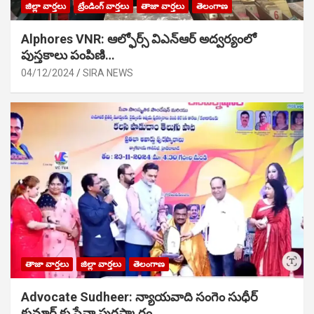
జిల్లా వార్తలు
ట్రేండింగ్ వార్తలు
తాజా వార్తలు
తెలంగాణ
Alphores VNR: ఆల్ఫోర్స్ విఎన్ఆర్ అద్వర్యంలో
పుస్తకాలు పంపిణి…
04/12/2024
SIRA NEWS
తాజా వార్తలు
జిల్లా వార్తలు
తెలంగాణ
Advocate Sudheer: న్యాయవాది సంగెం సుధీర్
కుమార్ కు సేవా పురస్కారం