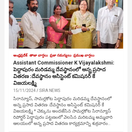
ఆంధ్రప్రదేశ్
తాజా వార్తలు
ప్రజా సమస్యలు
ప్రముఖ వార్తలు
Assistant Commissioner K Vijayalakshmi:
పెద్దాపురం మరిడమ్మ దేవస్థానంలో అన్న ప్రసాద
వితరణ :దేవస్థానం అసిస్టెంట్ కమిషనర్ కే
విజయలక్ష్మి
15/11/2024
SIRA NEWS
సిరాన్యూస్, సామర్లకోట పెద్దాపురం మరిడమ్మ దేవస్థానంలో
అన్న ప్రసాద వితరణ :దేవస్థానం అసిస్టెంట్ కమిషనర్ కే
విజయలక్ష్మి * చెక్కును అందజేసిన సామర్లకోట సిరాన్యూస్
రిపోర్టర్ పెద్దాపురం పట్టణంలో వెలసిన మరిటమ్మ అమ్మవారి
ఆలయంలో అన్న ప్రసాద వితరణ కార్యక్రమాన్ని శుక్రవారం…