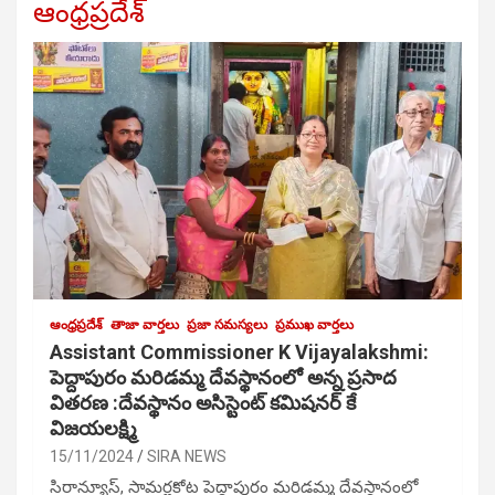
ఆంధ్రప్రదేశ్
ఆంధ్రప్రదేశ్
తాజా వార్తలు
ప్రజా సమస్యలు
ప్రముఖ వార్తలు
Assistant Commissioner K Vijayalakshmi:
పెద్దాపురం మరిడమ్మ దేవస్థానంలో అన్న ప్రసాద
వితరణ :దేవస్థానం అసిస్టెంట్ కమిషనర్ కే
విజయలక్ష్మి
15/11/2024
SIRA NEWS
సిరాన్యూస్, సామర్లకోట పెద్దాపురం మరిడమ్మ దేవస్థానంలో