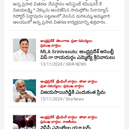
అన్న ప్రసాద వితరణ :దేవస్థానం అసిస్టెంట్ కమిషనర్ కే
విజయలక్ష్మి * చెక్కును అందజేసిన సామర్లకోట సిరాన్యూస్
రిపోర్టర్ పెద్దాపురం పట్టణంలో వెలసిన మరిటమ్మ అమ్మవారి
ఆలయంలో అన్న ప్రసాద వితరణ కార్యక్రమాన్ని శుక్రవారం…
ఆంధ్రప్రదేశ్
తెలంగాణ
ప్రజా సమస్యలు
ప్రముఖ వార్తలు
MLA Srinivasulu: ఆంధ్రప్రదేశ్ అసెంబ్లీ
విప్ గా రాయదుర్గం ఎమ్మెల్యే శ్రీనివాసులు
13/11/2024
SIRA NEWS
ఆంధ్రప్రదేశ్
ట్రేండింగ్ వార్తలు
తాజా వార్తలు
ప్రజా సమస్యలు
ప్రముఖ వార్తలు
విజయసాయిరెడ్డికి ఎందుకంత ప్రేమ
13/11/2024
Sira News
ఆంధ్రప్రదేశ్
ట్రేండింగ్ వార్తలు
తాజా వార్తలు
ప్రముఖ వార్తలు
రాజకీయం
వైసీపీ ఎమ్మెల్యేల యూ టర్న్…