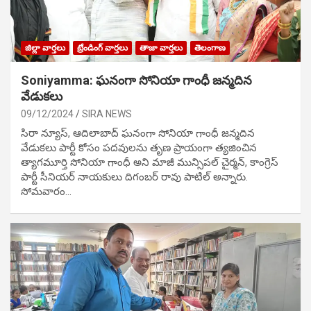
జిల్లా వార్తలు
ట్రేండింగ్ వార్తలు
తాజా వార్తలు
తెలంగాణ
Soniyamma: ఘ‌నంగా సోనియా గాంధీ జ‌న్మ‌దిన
వేడుక‌లు
09/12/2024
SIRA NEWS
సిరా న్యూస్, ఆదిలాబాద్ ఘ‌నంగా సోనియా గాంధీ జ‌న్మ‌దిన
వేడుక‌లు పార్టీ కోసం ప‌ద‌వుల‌ను తృణ ప్రాయంగా త్య‌జించిన
త్యాగమూర్తి సోనియా గాంధీ అని మాజీ మున్సిప‌ల్ చైర్మ‌న్, కాంగ్రెస్
పార్టీ సీనియ‌ర్ నాయ‌కులు దిగంబ‌ర్ రావు పాటిల్ అన్నారు.
సోమవారం…