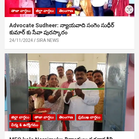
తాజా వార్తలు
జిల్లా వార్తలు
తెలంగాణ
Advocate Sudheer: న్యాయవాది సంగెం సుధీర్
కుమార్ కు సేవా పురస్కారం
24/11/2024
SIRA NEWS
జిల్లా వార్తలు
తాజా వార్తలు
తెలంగాణ
ప్రముఖ వార్తలు
విద్య & ఉద్యోగము