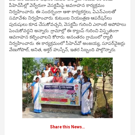
పీహెచ్‌సీల్లో వెర్వేరుగా వెసక్టమీపై అవగాహన కార్యక్రమం
నిర్వహించారు. ఈ సందర్భంగా ఆశా కార్యకర్తలు, ఏఎన్‌ఎంలతో
సమావేశం నిర్వహించారు. కుటుంబ నియంత్రణ ఆపరేషన్‌లు
పురుషులు కూడ చేసుకోవచ్చని, వెసక్టమీ గురించి ఎలాంటి అపోహలు
పెంచుకోవద్దని అన్నారు. గ్రామాల్లో ఈ క్యాంప్‌ గురించి విస్తృతంగా
ఆవగాహన కల్పించాలని కోరారు. అనంతరం గ్రామంలో ర్యాలీ
నిర్వహించారు. ఈ కార్యక్రమంలో సీహెచ్‌వో అంజయ్య, సూపర్‌వైజర్లు
వేణుగోపాల్, అనిత, అక్తర్‌ హుస్సేన్, ఇతర సిబ్బంది పాల్గొన్నారు.
Share this News…