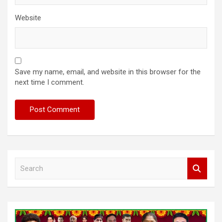
Website
Save my name, email, and website in this browser for the
next time I comment.
S
e
a
r
c
h