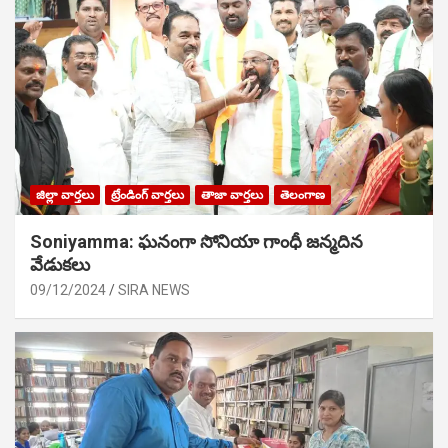
జిల్లా వార్తలు
ట్రేండింగ్ వార్తలు
తాజా వార్తలు
తెలంగాణ
Soniyamma: ఘ‌నంగా సోనియా గాంధీ జ‌న్మ‌దిన
వేడుక‌లు
09/12/2024
SIRA NEWS