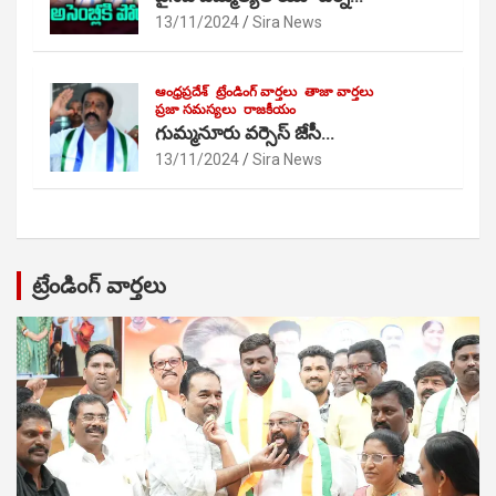
13/11/2024
Sira News
ఆంధ్రప్రదేశ్
ట్రేండింగ్ వార్తలు
తాజా వార్తలు
ప్రజా సమస్యలు
రాజకీయం
గుమ్మనూరు వర్సెస్ జేసీ…
13/11/2024
Sira News
ట్రేండింగ్ వార్తలు