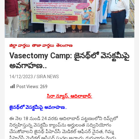
జిల్లా వార్తలు
తాజా వార్తలు
తెలంగాణ
Vasectomy Camp: జైనథ్‌లో వెసక్టమీపై
అవగాహణ..
14/12/2023
SIRA NEWS
Post Views:
269
సిరా న్యూస్, ఆదిలాబాద్:
జైనథ్‌లో వెసక్టమీపై అవగాహణ..
ఈ నెల 18 నుండి 24 వరకు ఆదిలాబాద్‌ పట్టణంలోని రిమ్స్‌లో
నిర్వహిస్తున్న వెసక్టమీ క్యాంప్‌ను అర్హులంత సద్వినియోగం
చేసుకోవాలని జైనథ్‌ పీహెచ్‌సీ మెడికల్‌ ఆఫీసర్‌ నైనత, గిమ్మ
పీహెచ్‌సీ మెడికల్‌ ఆఫీసర్‌ సుచల అన్నారు. గురువారం రెండు