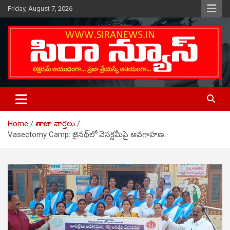
Skip
Friday, August 7, 2026
to
content
Telugu Online News Daily
SIRA NEWS
Home
తాజా వార్తలు
Vasectomy Camp: జైనథ్‌లో వెసక్టమీపై అవగాహణ..