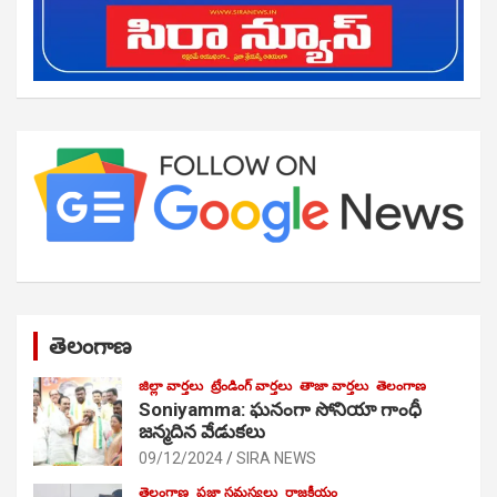
తెలంగాణ
జిల్లా వార్తలు
ట్రేండింగ్ వార్తలు
తాజా వార్తలు
తెలంగాణ
Soniyamma: ఘ‌నంగా సోనియా గాంధీ
జ‌న్మ‌దిన వేడుక‌లు
09/12/2024
SIRA NEWS
తెలంగాణ
ప్రజా సమస్యలు
రాజకీయం