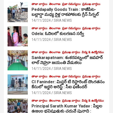
తాజా వార్తలు
తెలంగాణ
ప్రజా సమస్యలు
ప్రముఖ వార్తలు
Peddapally Goods Train : కాజీపేట-
బల్లార్షా మధ్య రైళ్ల రాకపోకలకు గ్రీన్ సిగ్నల్
14/11/2024
SIRA NEWS
తాజా వార్తలు
తెలంగాణ
ప్రజా సమస్యలు
ప్రముఖ వార్తలు
Odela: ఓదెలలో కులగణన సర్వే
14/11/2024
SIRA NEWS
తాజా వార్తలు
తెలంగాణ
ప్రముఖ వార్తలు
విద్య & ఉద్యోగము
Sankarapatnam: శంకరపట్నంలో జవహర్
లాల్ నెహ్రూ జయంతి వేడుకలు
14/11/2024
SIRA NEWS
తాజా వార్తలు
తెలంగాణ
ప్రజా సమస్యలు
ప్రముఖ వార్తలు
CI Faninder: మిస్టర్ టి రెస్టారెంట్ దొంగతనం
కేసులో ఇద్దరి అరెస్ట్ : సీఐ ఫణిందర్
14/11/2024
SIRA NEWS
తాజా వార్తలు
తెలంగాణ
ప్రముఖ వార్తలు
విద్య & ఉద్యోగము
Principal Sarath Kumar Yadav : పిల్లల
ఉజ్వల భవిష్యత్తుకు చదువే పునాది :