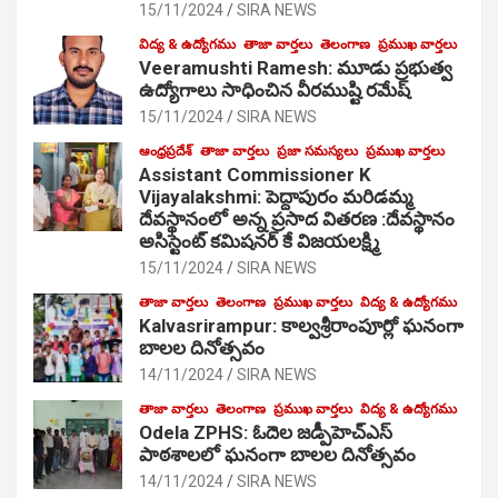
15/11/2024
SIRA NEWS
విద్య & ఉద్యోగము
తాజా వార్తలు
తెలంగాణ
ప్రముఖ వార్తలు
Veeramushti Ramesh: మూడు ప్రభుత్వ
ఉద్యోగాలు సాధించిన వీరముష్టి రమేష్
15/11/2024
SIRA NEWS
ఆంధ్రప్రదేశ్
తాజా వార్తలు
ప్రజా సమస్యలు
ప్రముఖ వార్తలు
Assistant Commissioner K
Vijayalakshmi: పెద్దాపురం మరిడమ్మ
దేవస్థానంలో అన్న ప్రసాద వితరణ :దేవస్థానం
అసిస్టెంట్ కమిషనర్ కే విజయలక్ష్మి
15/11/2024
SIRA NEWS
తాజా వార్తలు
తెలంగాణ
ప్రముఖ వార్తలు
విద్య & ఉద్యోగము
Kalvasrirampur: కాల్వశ్రీరాంపూర్లో ఘనంగా
బాలల దినోత్సవం
14/11/2024
SIRA NEWS
తాజా వార్తలు
తెలంగాణ
ప్రముఖ వార్తలు
విద్య & ఉద్యోగము
Odela ZPHS: ఓదెల జ‌డ్పీహెచ్ఎస్
పాఠ‌శాల‌లో ఘనంగా బాలల దినోత్సవం
14/11/2024
SIRA NEWS