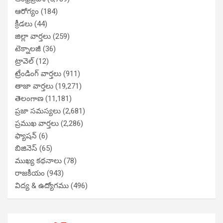
ఆరోగ్యం
(184)
క్రీడలు
(44)
జిల్లా వార్తలు
(259)
టెక్నాలజీ
(36)
ట్రావెల్
(12)
ట్రేండింగ్ వార్తలు
(911)
తాజా వార్తలు
(19,271)
తెలంగాణ
(11,181)
ప్రజా సమస్యలు
(2,681)
ప్రముఖ వార్తలు
(2,286)
ఫ్యాషన్
(6)
బిజినెస్
(65)
ముఖ్య కథనాలు
(78)
రాజకీయం
(943)
విద్య & ఉద్యోగము
(496)