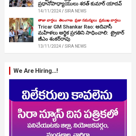
ప్రధానోపాధ్యాయులు శరత్ కుమార్ యాదవ్
14/11/2024
SIRA NEWS
తాజా వార్తలు
తెలంగాణ
ప్రజా సమస్యలు
ప్రముఖ వార్తలు
Tricar GM Shankar Rao: ఆదివాసీ
మహిళలు ఆర్థిక ప్రగతిని సాధించాలి: ట్రైకార్
జీఎం శంకర్‌రావు
13/11/2024
SIRA NEWS
We Are Hiring…!