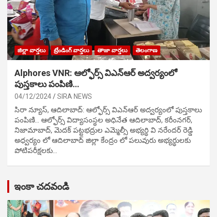
జిల్లా వార్తలు
ట్రేండింగ్ వార్తలు
తాజా వార్తలు
తెలంగాణ
Alphores VNR: ఆల్ఫోర్స్ విఎన్ఆర్ అద్వర్యంలో
పుస్తకాలు పంపిణి…
04/12/2024
SIRA NEWS
సిరా న్యూస్, ఆదిలాబాద్: ఆల్ఫోర్స్ విఎన్ఆర్ అద్వర్యంలో పుస్తకాలు
పంపిణి… ఆల్ఫోర్స్ విద్యాసంస్థల అధినేత ఆదిలాబాద్, కరీంనగర్,
నిజామాబాద్, మెదక్ పట్టభద్రుల ఎమ్మెల్సీ అభ్యర్థి వి నరేందర్ రెడ్డి
అధ్వర్యం లో ఆదిలాబాద్ జిల్లా కేంద్రం లో పలువురు అభ్యర్థులకు
పోటిప‌రీక్ష‌ల‌కు…
ఇంకా చదవండి