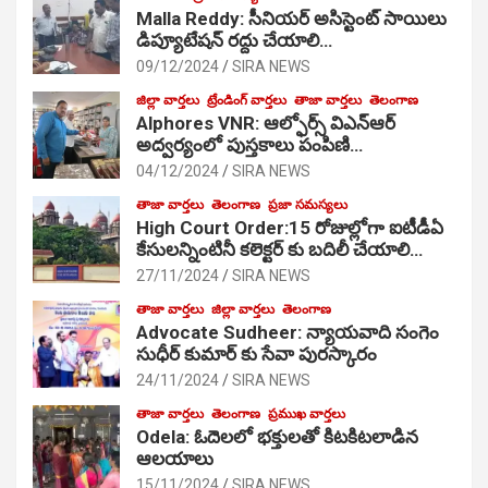
Malla Reddy: సీనియర్ అసిస్టెంట్ సాయిలు
డిప్యూటేషన్ రద్దు చేయాలి…
09/12/2024
SIRA NEWS
జిల్లా వార్తలు
ట్రేండింగ్ వార్తలు
తాజా వార్తలు
తెలంగాణ
Alphores VNR: ఆల్ఫోర్స్ విఎన్ఆర్
అద్వర్యంలో పుస్తకాలు పంపిణి…
04/12/2024
SIRA NEWS
తాజా వార్తలు
తెలంగాణ
ప్రజా సమస్యలు
High Court Order:15 రోజుల్లోగా ఐటీడీఏ
కేసులన్నింటినీ కలెక్టర్ కు బదిలీ చేయాలి…
27/11/2024
SIRA NEWS
తాజా వార్తలు
జిల్లా వార్తలు
తెలంగాణ
Advocate Sudheer: న్యాయవాది సంగెం
సుధీర్ కుమార్ కు సేవా పురస్కారం
24/11/2024
SIRA NEWS
తాజా వార్తలు
తెలంగాణ
ప్రముఖ వార్తలు
Odela: ఓదెల‌లో భక్తులతో కిటకిటలాడిన
ఆల‌యాలు
15/11/2024
SIRA NEWS