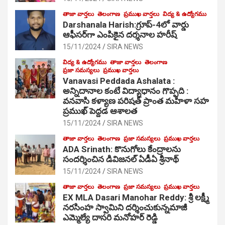
తాజా వార్తలు
తెలంగాణ
ప్రముఖ వార్తలు
విద్య & ఉద్యోగము
Darshanala Harish:గ్రూప్-4లో వార్డు
ఆఫీసర్‌గా ఎంపికైన దర్శనాల హరీష్
15/11/2024
SIRA NEWS
విద్య & ఉద్యోగము
తాజా వార్తలు
తెలంగాణ
ప్రజా సమస్యలు
ప్రముఖ వార్తలు
Vanavasi Peddada Ashalata :
అన్నిదానాల కంటే విద్యాధానం గొప్పది :
వనవాసి కళ్యాణ పరిషత్ ప్రాంత మహిళా సహ
ప్రముఖ్ పెద్దడ ఆశాలత
15/11/2024
SIRA NEWS
తాజా వార్తలు
తెలంగాణ
ప్రజా సమస్యలు
ప్రముఖ వార్తలు
ADA Srinath: కొనుగోలు కేంద్రాల‌ను
సంద‌ర్శించిన డివిజనల్ ఏడీఏ శ్రీనాథ్
15/11/2024
SIRA NEWS
తాజా వార్తలు
తెలంగాణ
ప్రజా సమస్యలు
ప్రముఖ వార్తలు
EX MLA Dasari Manohar Reddy: శ్రీ లక్ష్మీ
నరసింహ స్వామిని దర్శించుకున్నమాజీ
ఎమ్మెల్యే దాసరి మనోహర్ రెడ్డి