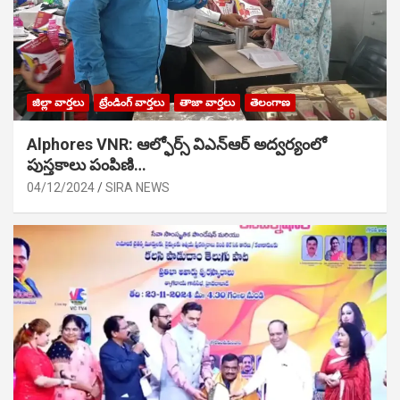
జిల్లా వార్తలు
ట్రేండింగ్ వార్తలు
తాజా వార్తలు
తెలంగాణ
Alphores VNR: ఆల్ఫోర్స్ విఎన్ఆర్ అద్వర్యంలో
పుస్తకాలు పంపిణి…
04/12/2024
SIRA NEWS