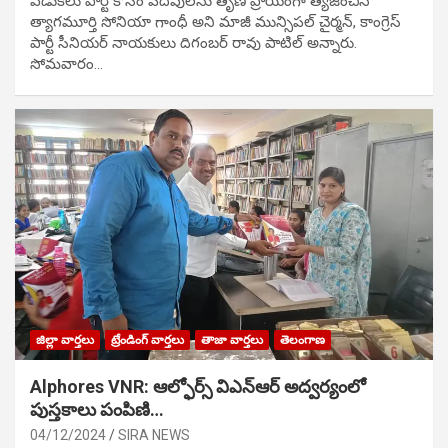
వేడుక‌లు పార్టీ కోసం ప‌ద‌వుల‌ను తృణ ప్రాయంగా త్య‌జించిన
త్యాగమూర్తి సోనియా గాంధీ అని మాజీ మున్సిప‌ల్ చైర్మ‌న్, కాంగ్రెస్
పార్టీ సీనియ‌ర్ నాయ‌కులు దిగంబ‌ర్ రావు పాటిల్ అన్నారు.
సోమవారం…
జిల్లా వార్తలు
ట్రేండింగ్ వార్తలు
తాజా వార్తలు
తెలంగాణ
Alphores VNR: ఆల్ఫోర్స్ విఎన్ఆర్ అద్వర్యంలో
పుస్తకాలు పంపిణి…
04/12/2024
SIRA NEWS