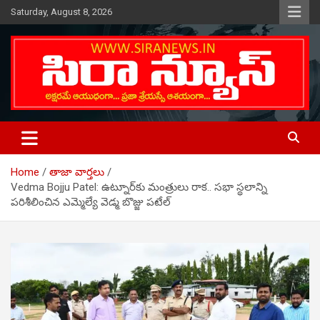
Skip
Saturday, August 8, 2026
to
content
Telugu Online News Daily
SIRA NEWS
Home
తాజా వార్తలు
Vedma Bojju Patel: ఉట్నూర్‌కు మంత్రులు రాక‌.. స‌భా స్థ‌లాన్ని
ప‌రిశీలించిన‌ ఎమ్మెల్యే వెడ్మ బొజ్జు పటేల్