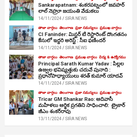
Sankarapatnam: శంకరపట్నంలో జవహర్
లాల్ నెహ్రూ జయంతి వేడుకలు
14/11/2024
SIRA NEWS
తాజా వార్తలు
తెలంగాణ
ప్రజా సమస్యలు
ప్రముఖ వార్తలు
CI Faninder: మిస్టర్ టి రెస్టారెంట్ దొంగతనం
కేసులో ఇద్దరి అరెస్ట్ : సీఐ ఫణిందర్
14/11/2024
SIRA NEWS
తాజా వార్తలు
తెలంగాణ
ప్రముఖ వార్తలు
విద్య & ఉద్యోగము
Principal Sarath Kumar Yadav : పిల్లల
ఉజ్వల భవిష్యత్తుకు చదువే పునాది :
ప్రధానోపాధ్యాయులు శరత్ కుమార్ యాదవ్
14/11/2024
SIRA NEWS
తాజా వార్తలు
తెలంగాణ
ప్రజా సమస్యలు
ప్రముఖ వార్తలు
Tricar GM Shankar Rao: ఆదివాసీ
మహిళలు ఆర్థిక ప్రగతిని సాధించాలి: ట్రైకార్
జీఎం శంకర్‌రావు
13/11/2024
SIRA NEWS