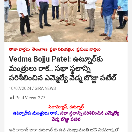
తాజా వార్తలు
తెలంగాణ
ప్రజా సమస్యలు
ప్రముఖ వార్తలు
Vedma Bojju Patel: ఉట్నూర్‌కు
మంత్రులు రాక‌.. స‌భా స్థ‌లాన్ని
ప‌రిశీలించిన‌ ఎమ్మెల్యే వెడ్మ బొజ్జు పటేల్
10/07/2024
SIRA NEWS
Post Views:
277
సిరాన్యూస్, ఉట్నూర్
ఉట్నూర్‌కు మంత్రులు రాక‌..
స‌భా స్థ‌లాన్ని ప‌రిశీలించిన‌ ఎమ్మెల్యే
వెడ్మ బొజ్జు పటేల్
ఆదిలాబాద్ జిల్లా ఉట్నూర్ కు ఉప ముఖ్యమంత్రి భట్టి విక్రమార్కతో