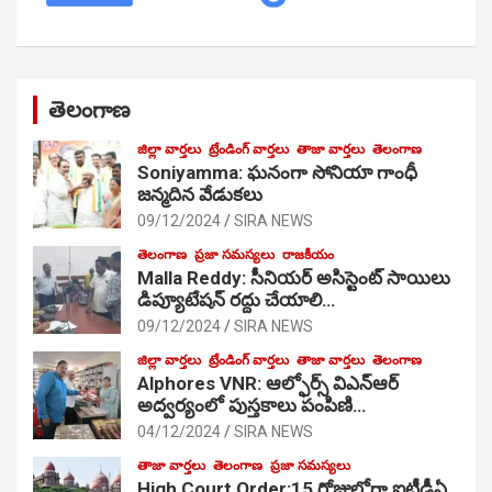
తెలంగాణ
జిల్లా వార్తలు
ట్రేండింగ్ వార్తలు
తాజా వార్తలు
తెలంగాణ
Soniyamma: ఘ‌నంగా సోనియా గాంధీ
జ‌న్మ‌దిన వేడుక‌లు
09/12/2024
SIRA NEWS
తెలంగాణ
ప్రజా సమస్యలు
రాజకీయం
Malla Reddy: సీనియర్ అసిస్టెంట్ సాయిలు
డిప్యూటేషన్ రద్దు చేయాలి…
09/12/2024
SIRA NEWS
జిల్లా వార్తలు
ట్రేండింగ్ వార్తలు
తాజా వార్తలు
తెలంగాణ
Alphores VNR: ఆల్ఫోర్స్ విఎన్ఆర్
అద్వర్యంలో పుస్తకాలు పంపిణి…
04/12/2024
SIRA NEWS
తాజా వార్తలు
తెలంగాణ
ప్రజా సమస్యలు
High Court Order:15 రోజుల్లోగా ఐటీడీఏ