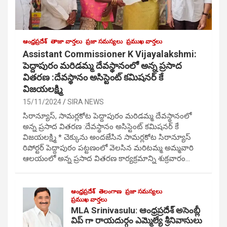
ఆంధ్రప్రదేశ్
తాజా వార్తలు
ప్రజా సమస్యలు
ప్రముఖ వార్తలు
Assistant Commissioner K Vijayalakshmi:
పెద్దాపురం మరిడమ్మ దేవస్థానంలో అన్న ప్రసాద
వితరణ :దేవస్థానం అసిస్టెంట్ కమిషనర్ కే
విజయలక్ష్మి
15/11/2024
SIRA NEWS
సిరాన్యూస్, సామర్లకోట పెద్దాపురం మరిడమ్మ దేవస్థానంలో
అన్న ప్రసాద వితరణ :దేవస్థానం అసిస్టెంట్ కమిషనర్ కే
విజయలక్ష్మి * చెక్కును అందజేసిన సామర్లకోట సిరాన్యూస్
రిపోర్టర్ పెద్దాపురం పట్టణంలో వెలసిన మరిటమ్మ అమ్మవారి
ఆలయంలో అన్న ప్రసాద వితరణ కార్యక్రమాన్ని శుక్రవారం…
ఆంధ్రప్రదేశ్
తెలంగాణ
ప్రజా సమస్యలు
ప్రముఖ వార్తలు
MLA Srinivasulu: ఆంధ్రప్రదేశ్ అసెంబ్లీ
విప్ గా రాయదుర్గం ఎమ్మెల్యే శ్రీనివాసులు