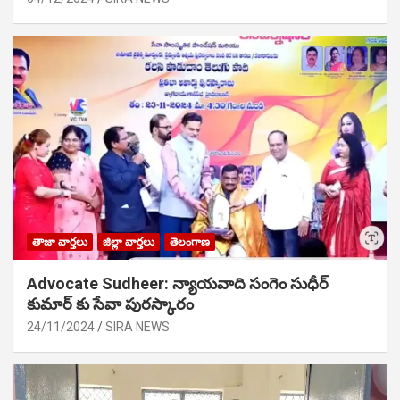
తాజా వార్తలు
జిల్లా వార్తలు
తెలంగాణ
Advocate Sudheer: న్యాయవాది సంగెం సుధీర్
కుమార్ కు సేవా పురస్కారం
24/11/2024
SIRA NEWS