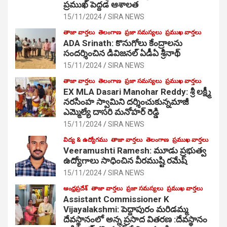
ప్రముఖ్ పెద్దడ ఆశాలత
15/11/2024
SIRA NEWS
తాజా వార్తలు
తెలంగాణ
ప్రజా సమస్యలు
ప్రముఖ వార్తలు
ADA Srinath: కొనుగోలు కేంద్రాల‌ను
సంద‌ర్శించిన డివిజనల్ ఏడీఏ శ్రీనాథ్
15/11/2024
SIRA NEWS
తాజా వార్తలు
తెలంగాణ
ప్రజా సమస్యలు
ప్రముఖ వార్తలు
EX MLA Dasari Manohar Reddy: శ్రీ లక్ష్మీ
నరసింహ స్వామిని దర్శించుకున్నమాజీ
ఎమ్మెల్యే దాసరి మనోహర్ రెడ్డి
15/11/2024
SIRA NEWS
విద్య & ఉద్యోగము
తాజా వార్తలు
తెలంగాణ
ప్రముఖ వార్తలు
Veeramushti Ramesh: మూడు ప్రభుత్వ
ఉద్యోగాలు సాధించిన వీరముష్టి రమేష్
15/11/2024
SIRA NEWS
ఆంధ్రప్రదేశ్
తాజా వార్తలు
ప్రజా సమస్యలు
ప్రముఖ వార్తలు
Assistant Commissioner K
Vijayalakshmi: పెద్దాపురం మరిడమ్మ
దేవస్థానంలో అన్న ప్రసాద వితరణ :దేవస్థానం