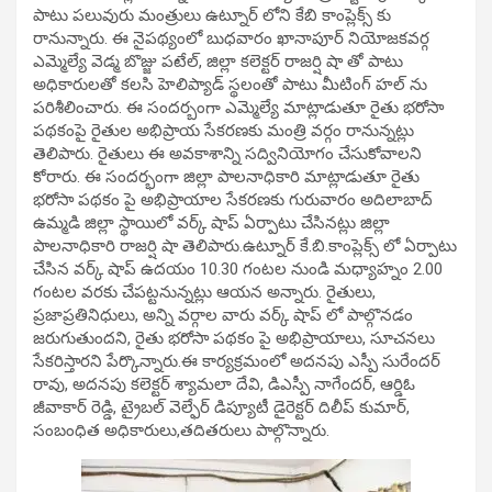
పాటు పలువురు మంత్రులు ఉట్నూర్ లోని కేబి కాంప్లెక్స్ కు
రానున్నారు. ఈ నైపథ్యంలో బుధ‌వారం ఖానాపూర్ నియోజకవర్గ
ఎమ్మెల్యే వెడ్మ బొజ్జు పటేల్, జిల్లా కలెక్టర్ రాజర్షి షా తో పాటు
అధికారులతో కలసి హెలిప్యాడ్ స్థలంతో పాటు మీటింగ్ హల్ ను
పరిశీలించారు. ఈ సందర్బంగా ఎమ్మెల్యే మాట్లాడుతూ రైతు భరోసా
పథకంపై రైతుల అభిప్రాయ సేకరణకు మంత్రి వర్గం రానున్నట్లు
తెలిపారు. రైతులు ఈ అవకాశాన్ని సద్వినియోగం చేసుకోవాలని
కోరారు. ఈ సందర్భంగా జిల్లా పాలనాధికారి మాట్లాడుతూ రైతు
భరోసా పథకం పై అభిప్రాయాల సేకరణకు గురువారం అదిలాబాద్
ఉమ్మడి జిల్లా స్థాయిలో వర్క్ షాప్ ఏర్పాటు చేసినట్లు జిల్లా
పాలనాధికారి రాజర్షి షా తెలిపారు.ఉట్నూర్ కే.బి.కాంప్లెక్స్ లో ఏర్పాటు
చేసిన వర్క్ షాప్ ఉదయం 10.30 గంటల నుండి మధ్యాహ్నం 2.00
గంటల వరకు చేపట్టనున్నట్లు ఆయన అన్నారు. రైతులు,
ప్రజాప్రతినిధులు, అన్ని వర్గాల వారు వర్క్ షాప్ లో పాల్గొనడం
జరుగుతుందని, రైతు భరోసా పథకం పై అభిప్రాయాలు, సూచనలు
సేకరిస్తారని పేర్కొన్నారు.ఈ కార్యక్రమంలో అదనపు ఎస్పీ సురేందర్
రావు, అదనపు కలెక్టర్ శ్యామలా దేవి, డిఎస్పీ నాగేందర్, ఆర్డిఓ
జీవాకార్ రెడ్డి, ట్రైబల్ వెల్ఫేర్ డిప్యూటీ డైరెక్టర్ దిలీప్ కుమార్,
సంబంధిత అధికారులు,తదితరులు పాల్గొన్నారు.