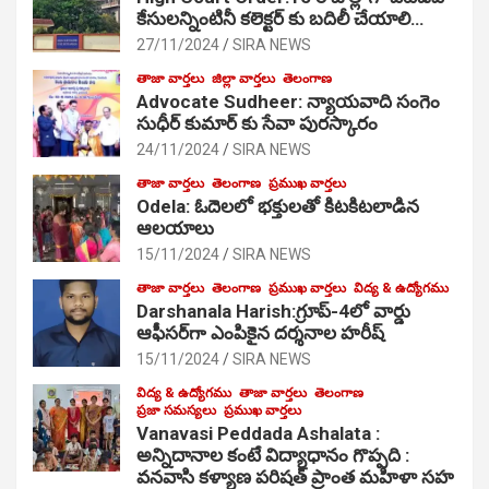
కేసులన్నింటినీ కలెక్టర్ కు బదిలీ చేయాలి…
27/11/2024
SIRA NEWS
తాజా వార్తలు
జిల్లా వార్తలు
తెలంగాణ
Advocate Sudheer: న్యాయవాది సంగెం
సుధీర్ కుమార్ కు సేవా పురస్కారం
24/11/2024
SIRA NEWS
తాజా వార్తలు
తెలంగాణ
ప్రముఖ వార్తలు
Odela: ఓదెల‌లో భక్తులతో కిటకిటలాడిన
ఆల‌యాలు
15/11/2024
SIRA NEWS
తాజా వార్తలు
తెలంగాణ
ప్రముఖ వార్తలు
విద్య & ఉద్యోగము
Darshanala Harish:గ్రూప్-4లో వార్డు
ఆఫీసర్‌గా ఎంపికైన దర్శనాల హరీష్
15/11/2024
SIRA NEWS
విద్య & ఉద్యోగము
తాజా వార్తలు
తెలంగాణ
ప్రజా సమస్యలు
ప్రముఖ వార్తలు
Vanavasi Peddada Ashalata :
అన్నిదానాల కంటే విద్యాధానం గొప్పది :
వనవాసి కళ్యాణ పరిషత్ ప్రాంత మహిళా సహ