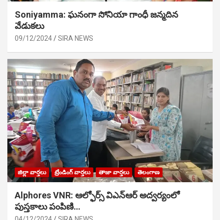
Soniyamma: ఘ‌నంగా సోనియా గాంధీ జ‌న్మ‌దిన
వేడుక‌లు
09/12/2024
SIRA NEWS
జిల్లా వార్తలు
ట్రేండింగ్ వార్తలు
తాజా వార్తలు
తెలంగాణ
Alphores VNR: ఆల్ఫోర్స్ విఎన్ఆర్ అద్వర్యంలో
పుస్తకాలు పంపిణి…
04/12/2024
SIRA NEWS