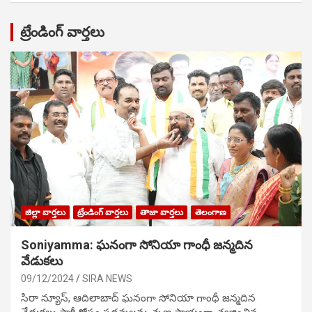
ట్రేండింగ్ వార్తలు
జిల్లా వార్తలు
ట్రేండింగ్ వార్తలు
తాజా వార్తలు
తెలంగాణ
Soniyamma: ఘ‌నంగా సోనియా గాంధీ జ‌న్మ‌దిన
వేడుక‌లు
09/12/2024
SIRA NEWS
సిరా న్యూస్, ఆదిలాబాద్ ఘ‌నంగా సోనియా గాంధీ జ‌న్మ‌దిన