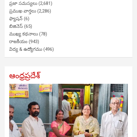
ప్రజా సమస్యలు
(2,681)
ప్రముఖ వార్తలు
(2,286)
ఫ్యాషన్
(6)
బిజినెస్
(65)
ముఖ్య కథనాలు
(78)
రాజకీయం
(943)
విద్య & ఉద్యోగము
(496)
ఆంధ్రప్రదేశ్