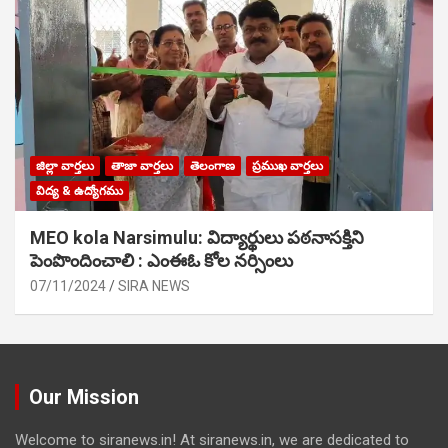
జిల్లా వార్తలు
తాజా వార్తలు
తెలంగాణ
ప్రముఖ వార్తలు
విద్య & ఉద్యోగము
MEO kola Narsimulu: విద్యార్థులు పఠ‌నాసక్తిని
పెంపొందించాలి : ఎంఈఓ కోల నర్సింలు
07/11/2024
SIRA NEWS
Our Mission
Welcome to siranews.in! At siranews.in, we are dedicated to