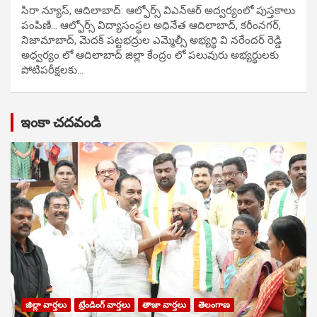
సిరా న్యూస్, ఆదిలాబాద్: ఆల్ఫోర్స్ విఎన్ఆర్ అద్వర్యంలో పుస్తకాలు
పంపిణి… ఆల్ఫోర్స్ విద్యాసంస్థల అధినేత ఆదిలాబాద్, కరీంనగర్,
నిజామాబాద్, మెదక్ పట్టభద్రుల ఎమ్మెల్సీ అభ్యర్థి వి నరేందర్ రెడ్డి
అధ్వర్యం లో ఆదిలాబాద్ జిల్లా కేంద్రం లో పలువురు అభ్యర్థులకు
పోటిప‌రీక్ష‌ల‌కు…
ఇంకా చదవండి
జిల్లా వార్తలు
ట్రేండింగ్ వార్తలు
తాజా వార్తలు
తెలంగాణ