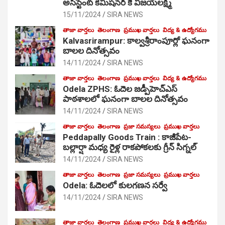
అసిస్టెంట్ కమిషనర్ కే విజయలక్ష్మి
15/11/2024
SIRA NEWS
తాజా వార్తలు
తెలంగాణ
ప్రముఖ వార్తలు
విద్య & ఉద్యోగము
Kalvasrirampur: కాల్వశ్రీరాంపూర్లో ఘనంగా
బాలల దినోత్సవం
14/11/2024
SIRA NEWS
తాజా వార్తలు
తెలంగాణ
ప్రముఖ వార్తలు
విద్య & ఉద్యోగము
Odela ZPHS: ఓదెల జ‌డ్పీహెచ్ఎస్
పాఠ‌శాల‌లో ఘనంగా బాలల దినోత్సవం
14/11/2024
SIRA NEWS
తాజా వార్తలు
తెలంగాణ
ప్రజా సమస్యలు
ప్రముఖ వార్తలు
Peddapally Goods Train : కాజీపేట-
బల్లార్షా మధ్య రైళ్ల రాకపోకలకు గ్రీన్ సిగ్నల్
14/11/2024
SIRA NEWS
తాజా వార్తలు
తెలంగాణ
ప్రజా సమస్యలు
ప్రముఖ వార్తలు
Odela: ఓదెలలో కులగణన సర్వే
14/11/2024
SIRA NEWS
తాజా వార్తలు
తెలంగాణ
ప్రముఖ వార్తలు
విద్య & ఉద్యోగము