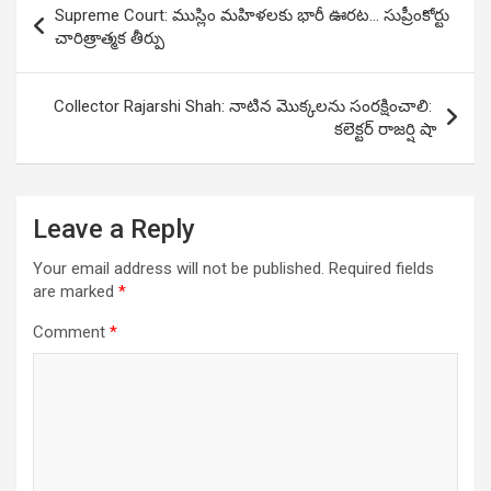
Supreme Court: ముస్లిం మహిళలకు భారీ ఊరట… సుప్రీంకోర్టు
navigation
చారిత్రాత్మక తీర్పు
Collector Rajarshi Shah: నాటిన మొక్క‌ల‌ను సంర‌క్షించాలి:
క‌లెక్ట‌ర్ రాజర్షి షా
Leave a Reply
Your email address will not be published.
Required fields
are marked
*
Comment
*