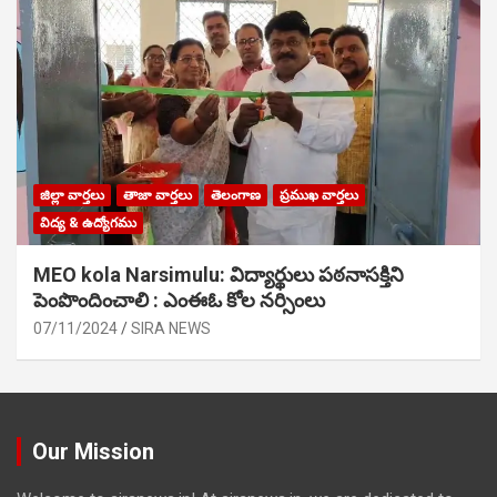
జిల్లా వార్తలు
తాజా వార్తలు
తెలంగాణ
ప్రముఖ వార్తలు
విద్య & ఉద్యోగము
MEO kola Narsimulu: విద్యార్థులు పఠ‌నాసక్తిని
పెంపొందించాలి : ఎంఈఓ కోల నర్సింలు
07/11/2024
SIRA NEWS
Our Mission