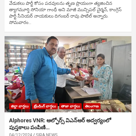
వేడుక‌లు పార్టీ కోసం ప‌ద‌వుల‌ను తృణ ప్రాయంగా త్య‌జించిన
త్యాగమూర్తి సోనియా గాంధీ అని మాజీ మున్సిప‌ల్ చైర్మ‌న్, కాంగ్రెస్
పార్టీ సీనియ‌ర్ నాయ‌కులు దిగంబ‌ర్ రావు పాటిల్ అన్నారు.
సోమవారం…
జిల్లా వార్తలు
ట్రేండింగ్ వార్తలు
తాజా వార్తలు
తెలంగాణ
Alphores VNR: ఆల్ఫోర్స్ విఎన్ఆర్ అద్వర్యంలో
పుస్తకాలు పంపిణి…
04/12/2024
SIRA NEWS