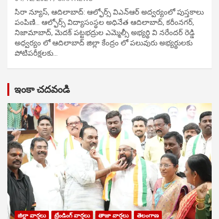
సిరా న్యూస్, ఆదిలాబాద్: ఆల్ఫోర్స్ విఎన్ఆర్ అద్వర్యంలో పుస్తకాలు
పంపిణి… ఆల్ఫోర్స్ విద్యాసంస్థల అధినేత ఆదిలాబాద్, కరీంనగర్,
నిజామాబాద్, మెదక్ పట్టభద్రుల ఎమ్మెల్సీ అభ్యర్థి వి నరేందర్ రెడ్డి
అధ్వర్యం లో ఆదిలాబాద్ జిల్లా కేంద్రం లో పలువురు అభ్యర్థులకు
పోటిప‌రీక్ష‌ల‌కు…
ఇంకా చదవండి
జిల్లా వార్తలు
ట్రేండింగ్ వార్తలు
తాజా వార్తలు
తెలంగాణ