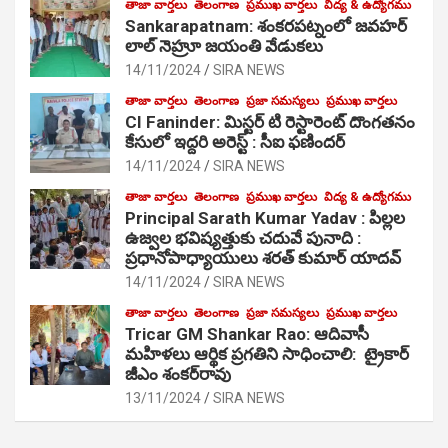
తాజా వార్తలు
తెలంగాణ
ప్రముఖ వార్తలు
విద్య & ఉద్యోగము
Sankarapatnam: శంకరపట్నంలో జవహర్
లాల్ నెహ్రూ జయంతి వేడుకలు
14/11/2024
SIRA NEWS
తాజా వార్తలు
తెలంగాణ
ప్రజా సమస్యలు
ప్రముఖ వార్తలు
CI Faninder: మిస్టర్ టి రెస్టారెంట్ దొంగతనం
కేసులో ఇద్దరి అరెస్ట్ : సీఐ ఫణిందర్
14/11/2024
SIRA NEWS
తాజా వార్తలు
తెలంగాణ
ప్రముఖ వార్తలు
విద్య & ఉద్యోగము
Principal Sarath Kumar Yadav : పిల్లల
ఉజ్వల భవిష్యత్తుకు చదువే పునాది :
ప్రధానోపాధ్యాయులు శరత్ కుమార్ యాదవ్
14/11/2024
SIRA NEWS
తాజా వార్తలు
తెలంగాణ
ప్రజా సమస్యలు
ప్రముఖ వార్తలు
Tricar GM Shankar Rao: ఆదివాసీ
మహిళలు ఆర్థిక ప్రగతిని సాధించాలి: ట్రైకార్
జీఎం శంకర్‌రావు
13/11/2024
SIRA NEWS