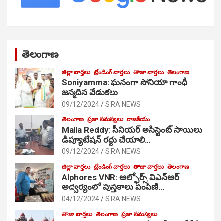
తెలంగాణ
జిల్లా వార్తలు
ట్రేండింగ్ వార్తలు
తాజా వార్తలు
తెలంగాణ
Soniyamma: ఘ‌నంగా సోనియా గాంధీ
జ‌న్మ‌దిన వేడుక‌లు
09/12/2024
SIRA NEWS
తెలంగాణ
ప్రజా సమస్యలు
రాజకీయం
Malla Reddy: సీనియర్ అసిస్టెంట్ సాయిలు
డిప్యూటేషన్ రద్దు చేయాలి…
09/12/2024
SIRA NEWS
జిల్లా వార్తలు
ట్రేండింగ్ వార్తలు
తాజా వార్తలు
తెలంగాణ
Alphores VNR: ఆల్ఫోర్స్ విఎన్ఆర్
అద్వర్యంలో పుస్తకాలు పంపిణి…
04/12/2024
SIRA NEWS
తాజా వార్తలు
తెలంగాణ
ప్రజా సమస్యలు