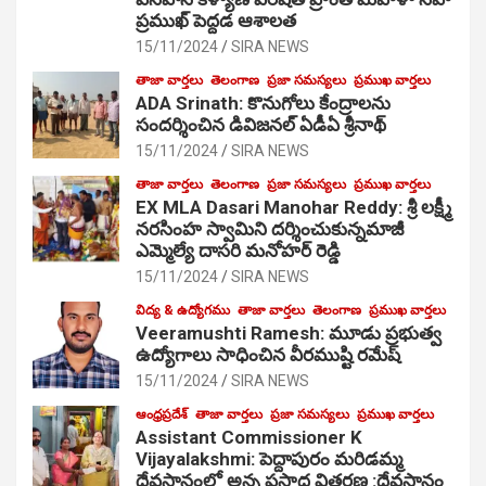
ప్రముఖ్ పెద్దడ ఆశాలత
15/11/2024
SIRA NEWS
తాజా వార్తలు
తెలంగాణ
ప్రజా సమస్యలు
ప్రముఖ వార్తలు
ADA Srinath: కొనుగోలు కేంద్రాల‌ను
సంద‌ర్శించిన డివిజనల్ ఏడీఏ శ్రీనాథ్
15/11/2024
SIRA NEWS
తాజా వార్తలు
తెలంగాణ
ప్రజా సమస్యలు
ప్రముఖ వార్తలు
EX MLA Dasari Manohar Reddy: శ్రీ లక్ష్మీ
నరసింహ స్వామిని దర్శించుకున్నమాజీ
ఎమ్మెల్యే దాసరి మనోహర్ రెడ్డి
15/11/2024
SIRA NEWS
విద్య & ఉద్యోగము
తాజా వార్తలు
తెలంగాణ
ప్రముఖ వార్తలు
Veeramushti Ramesh: మూడు ప్రభుత్వ
ఉద్యోగాలు సాధించిన వీరముష్టి రమేష్
15/11/2024
SIRA NEWS
ఆంధ్రప్రదేశ్
తాజా వార్తలు
ప్రజా సమస్యలు
ప్రముఖ వార్తలు
Assistant Commissioner K
Vijayalakshmi: పెద్దాపురం మరిడమ్మ
దేవస్థానంలో అన్న ప్రసాద వితరణ :దేవస్థానం