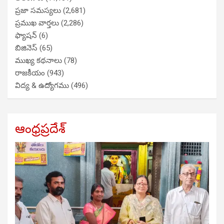
ప్రజా సమస్యలు
(2,681)
ప్రముఖ వార్తలు
(2,286)
ఫ్యాషన్
(6)
బిజినెస్
(65)
ముఖ్య కథనాలు
(78)
రాజకీయం
(943)
విద్య & ఉద్యోగము
(496)
ఆంధ్రప్రదేశ్