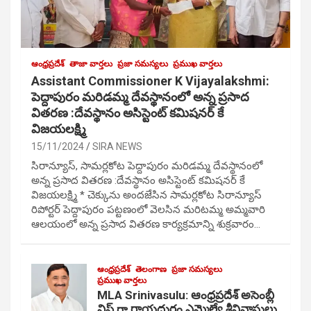
ఆంధ్రప్రదేశ్
తాజా వార్తలు
ప్రజా సమస్యలు
ప్రముఖ వార్తలు
Assistant Commissioner K Vijayalakshmi:
పెద్దాపురం మరిడమ్మ దేవస్థానంలో అన్న ప్రసాద
వితరణ :దేవస్థానం అసిస్టెంట్ కమిషనర్ కే
విజయలక్ష్మి
15/11/2024
SIRA NEWS
సిరాన్యూస్, సామర్లకోట పెద్దాపురం మరిడమ్మ దేవస్థానంలో
అన్న ప్రసాద వితరణ :దేవస్థానం అసిస్టెంట్ కమిషనర్ కే
విజయలక్ష్మి * చెక్కును అందజేసిన సామర్లకోట సిరాన్యూస్
రిపోర్టర్ పెద్దాపురం పట్టణంలో వెలసిన మరిటమ్మ అమ్మవారి
ఆలయంలో అన్న ప్రసాద వితరణ కార్యక్రమాన్ని శుక్రవారం…
ఆంధ్రప్రదేశ్
తెలంగాణ
ప్రజా సమస్యలు
ప్రముఖ వార్తలు
MLA Srinivasulu: ఆంధ్రప్రదేశ్ అసెంబ్లీ
విప్ గా రాయదుర్గం ఎమ్మెల్యే శ్రీనివాసులు