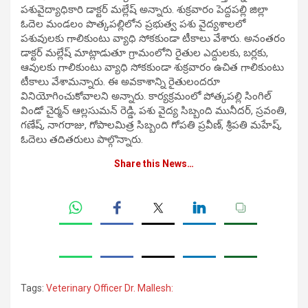
ప‌శువైద్యాధికారి డాక్టర్ మల్లేష్ అన్నారు. శుక్ర‌వారం పెద్దపల్లి జిల్లా
ఓదెల మండలం పొత్కపల్లిలోన‌ ప్రభుత్వ పశు వైద్యశాలలో
పశువులకు గాలికుంటు వ్యాధి సోకకుండా టీకాలు వేశారు. అనంతరం
డాక్టర్ మల్లేష్ మాట్లాడుతూ గ్రామంలోని రైతుల ఎద్దులకు, బర్లకు,
ఆవులకు గాలికుంటు వ్యాధి సోకకుండా శుక్రవారం ఉచిత గాలికుంటు
టీకాలు వేశామ‌న్నారు. ఈ అవకాశాన్ని రైతులందరూ
వినియోగించుకోవాలని అన్నారు. కార్యక్రమంలో పోత్కపల్లి సింగిల్
విండో చైర్మన్ ఆల్లసుమన్ రెడ్డి, పశు వైద్య సిబ్బంది మునీదర్, స్రవంతి,
గణేష్, నాగరాజు, గోపాలమిత్ర సిబ్బంది గోపతి ప్రవీణ్, శ్రీపతి మహేష్,
ఓదెలు తదితరులు పాల్గొన్నారు.
Share this News…
Tags:
Veterinary Officer Dr. Mallesh: