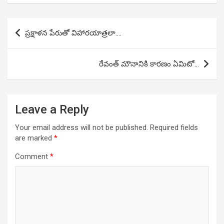
Post
ప్రక్షాళన పేరుతో విహారయాత్రలా….
navigation
రేవంత్ మౌనానికి కారణం ఏమిటో…
Leave a Reply
Your email address will not be published.
Required fields
are marked
*
Comment
*