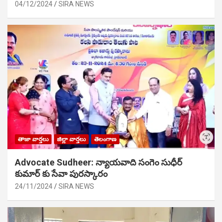
04/12/2024
SIRA NEWS
తాజా వార్తలు
జిల్లా వార్తలు
తెలంగాణ
Advocate Sudheer: న్యాయవాది సంగెం సుధీర్
కుమార్ కు సేవా పురస్కారం
24/11/2024
SIRA NEWS