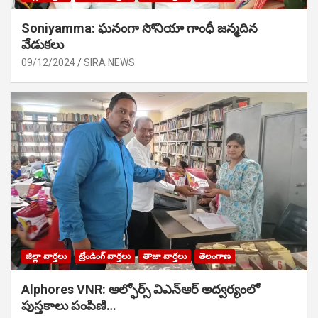
Soniyamma: ఘ‌నంగా సోనియా గాంధీ జ‌న్మ‌దిన
వేడుక‌లు
09/12/2024
SIRA NEWS
జిల్లా వార్తలు
ట్రేండింగ్ వార్తలు
తాజా వార్తలు
తెలంగాణ
Alphores VNR: ఆల్ఫోర్స్ విఎన్ఆర్ అద్వర్యంలో
పుస్తకాలు పంపిణి…