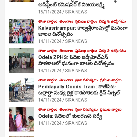
అసిస్టెంట్ కమిషనర్ కే విజయలక్ష్మి
15/11/2024
SIRA NEWS
తాజా వార్తలు
తెలంగాణ
ప్రముఖ వార్తలు
విద్య & ఉద్యోగము
Kalvasrirampur: కాల్వశ్రీరాంపూర్లో ఘనంగా
బాలల దినోత్సవం
14/11/2024
SIRA NEWS
తాజా వార్తలు
తెలంగాణ
ప్రముఖ వార్తలు
విద్య & ఉద్యోగము
Odela ZPHS: ఓదెల జ‌డ్పీహెచ్ఎస్
పాఠ‌శాల‌లో ఘనంగా బాలల దినోత్సవం
14/11/2024
SIRA NEWS
తాజా వార్తలు
తెలంగాణ
ప్రజా సమస్యలు
ప్రముఖ వార్తలు
Peddapally Goods Train : కాజీపేట-
బల్లార్షా మధ్య రైళ్ల రాకపోకలకు గ్రీన్ సిగ్నల్
14/11/2024
SIRA NEWS
తాజా వార్తలు
తెలంగాణ
ప్రజా సమస్యలు
ప్రముఖ వార్తలు
Odela: ఓదెలలో కులగణన సర్వే
14/11/2024
SIRA NEWS