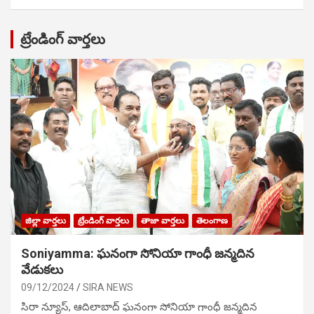
ట్రేండింగ్ వార్తలు
జిల్లా వార్తలు
ట్రేండింగ్ వార్తలు
తాజా వార్తలు
తెలంగాణ
Soniyamma: ఘ‌నంగా సోనియా గాంధీ జ‌న్మ‌దిన
వేడుక‌లు
09/12/2024
SIRA NEWS
సిరా న్యూస్, ఆదిలాబాద్ ఘ‌నంగా సోనియా గాంధీ జ‌న్మ‌దిన