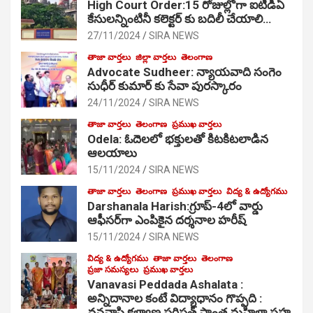
High Court Order:15 రోజుల్లోగా ఐటీడీఏ
కేసులన్నింటినీ కలెక్టర్ కు బదిలీ చేయాలి…
27/11/2024
SIRA NEWS
తాజా వార్తలు
జిల్లా వార్తలు
తెలంగాణ
Advocate Sudheer: న్యాయవాది సంగెం
సుధీర్ కుమార్ కు సేవా పురస్కారం
24/11/2024
SIRA NEWS
తాజా వార్తలు
తెలంగాణ
ప్రముఖ వార్తలు
Odela: ఓదెల‌లో భక్తులతో కిటకిటలాడిన
ఆల‌యాలు
15/11/2024
SIRA NEWS
తాజా వార్తలు
తెలంగాణ
ప్రముఖ వార్తలు
విద్య & ఉద్యోగము
Darshanala Harish:గ్రూప్-4లో వార్డు
ఆఫీసర్‌గా ఎంపికైన దర్శనాల హరీష్
15/11/2024
SIRA NEWS
విద్య & ఉద్యోగము
తాజా వార్తలు
తెలంగాణ
ప్రజా సమస్యలు
ప్రముఖ వార్తలు
Vanavasi Peddada Ashalata :
అన్నిదానాల కంటే విద్యాధానం గొప్పది :
వనవాసి కళ్యాణ పరిషత్ ప్రాంత మహిళా సహ