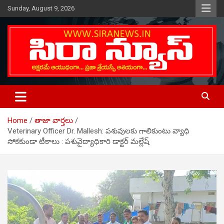
Skip
Sunday, August 9, 2026
to
content
Telugu Online News Daily
SIRA NEWS
Home
తాజా వార్తలు
Veterinary Officer Dr. Mallesh: పశువులకు గాలికుంటు వ్యాధి
సోకకుండా టీకాలు : ప‌శువైద్యాధికారి డాక్టర్ మల్లేష్