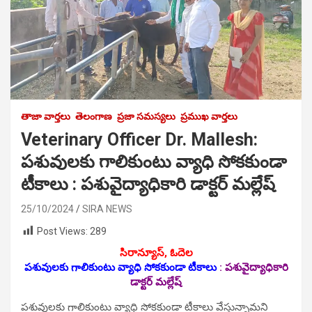
తాజా వార్తలు
తెలంగాణ
ప్రజా సమస్యలు
ప్రముఖ వార్తలు
Veterinary Officer Dr. Mallesh:
పశువులకు గాలికుంటు వ్యాధి సోకకుండా
టీకాలు : ప‌శువైద్యాధికారి డాక్టర్ మల్లేష్
25/10/2024
SIRA NEWS
Post Views:
289
సిరాన్యూస్, ఓదెల‌
పశువులకు గాలికుంటు వ్యాధి సోకకుండా టీకాలు
: ప‌శువైద్యాధికారి
డాక్టర్ మల్లేష్
పశువులకు గాలికుంటు వ్యాధి సోకకుండా టీకాలు వేస్తున్నామ‌ని