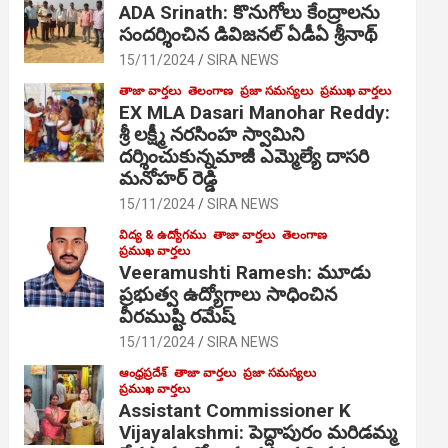
ADA Srinath: కొనుగోలు కేంద్రాల‌ను
సంద‌ర్శించిన డివిజనల్ ఏడీఏ శ్రీనాథ్
15/11/2024
SIRA NEWS
తాజా వార్తలు
తెలంగాణ
ప్రజా సమస్యలు
ప్రముఖ వార్తలు
EX MLA Dasari Manohar Reddy:
శ్రీ లక్ష్మీ నరసింహ స్వామిని
దర్శించుకున్నమాజీ ఎమ్మెల్యే దాసరి
మనోహర్ రెడ్డి
15/11/2024
SIRA NEWS
విద్య & ఉద్యోగము
తాజా వార్తలు
తెలంగాణ
ప్రముఖ వార్తలు
Veeramushti Ramesh: మూడు
ప్రభుత్వ ఉద్యోగాలు సాధించిన
వీరముష్టి రమేష్
15/11/2024
SIRA NEWS
ఆంధ్రప్రదేశ్
తాజా వార్తలు
ప్రజా సమస్యలు
ప్రముఖ వార్తలు
Assistant Commissioner K
Vijayalakshmi: పెద్దాపురం మరిడమ్మ