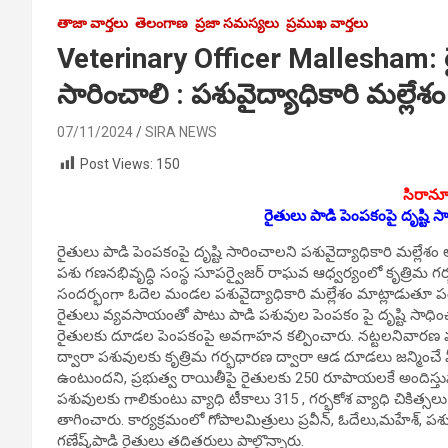
తాజా వార్తలు
తెలంగాణ
ప్రజా సమస్యలు
ప్రముఖ వార్తలు
Veterinary Officer Mallesham: రై
సారించాలి : పశువైద్యాధికారి మల్లేశం
07/11/2024
SIRA NEWS
Post Views:
150
సిరాన్య
రైతులు పాడి పెంపకంపై దృష్టి స
రైతులు పాడి పెంపకంపై దృష్టి సారించాలని పశువైద్యాధికారి మల్లేశం 
పశు గణనభివృద్ధి సంస్థ సూపర్వైజర్ రాఘవ ఆధ్వర్యంలో కృత్రిమ గర
సందర్భంగా ఓదెల మండల పశువైద్యాధికారి మల్లేశం మాట్లాడుతూ పశ
రైతులు వ్యవసాయంతో పాటు పాడి పశువుల పెంపకం పై దృష్టి సాధ
రైతులకు దూడల పెంపకంపై అవగాహన కల్పించారు. నట్టలనివారణ మం
ద్వారా పశువులకు కృత్రిమ గర్భధారణ ద్వారా ఆడ దూడలు జన్మించే 
ఉంటుందని, ప్రభుత్వ రాయితీపై రైతులకు 250 రూపాయలకే అందిస్తు
పశువులకు గాలికుంటు వ్యాధి టీకాలు 315 , గర్భకోశ వ్యాధి చికిత్
తాగించారు. కార్యక్రమంలో గోపాలమిత్రులు ప్రవీన్, ఓదేలు,మహేశ్, పశు
గణేష్,పాడి రైతులు తదితరులు పాల్గొన్నారు.