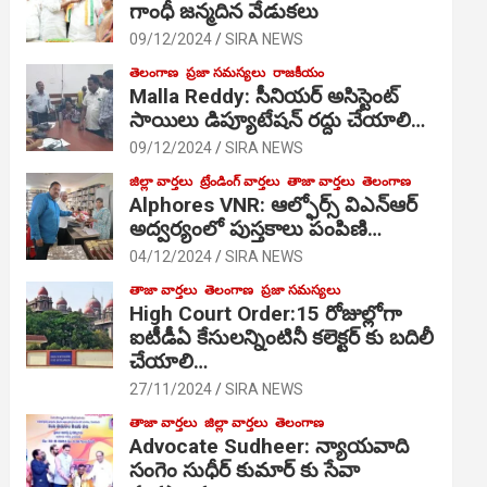
గాంధీ జ‌న్మ‌దిన వేడుక‌లు
09/12/2024
SIRA NEWS
తెలంగాణ
ప్రజా సమస్యలు
రాజకీయం
Malla Reddy: సీనియర్ అసిస్టెంట్
సాయిలు డిప్యూటేషన్ రద్దు చేయాలి…
09/12/2024
SIRA NEWS
జిల్లా వార్తలు
ట్రేండింగ్ వార్తలు
తాజా వార్తలు
తెలంగాణ
Alphores VNR: ఆల్ఫోర్స్ విఎన్ఆర్
అద్వర్యంలో పుస్తకాలు పంపిణి…
04/12/2024
SIRA NEWS
తాజా వార్తలు
తెలంగాణ
ప్రజా సమస్యలు
High Court Order:15 రోజుల్లోగా
ఐటీడీఏ కేసులన్నింటినీ కలెక్టర్ కు బదిలీ
చేయాలి…
27/11/2024
SIRA NEWS
తాజా వార్తలు
జిల్లా వార్తలు
తెలంగాణ
Advocate Sudheer: న్యాయవాది
సంగెం సుధీర్ కుమార్ కు సేవా