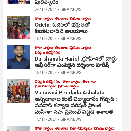
పురస్కారం
24/11/2024
SIRA NEWS
తాజా వార్తలు
తెలంగాణ
ప్రముఖ వార్తలు
Odela: ఓదెల‌లో భక్తులతో
కిటకిటలాడిన ఆల‌యాలు
15/11/2024
SIRA NEWS
తాజా వార్తలు
తెలంగాణ
ప్రముఖ వార్తలు
విద్య & ఉద్యోగము
Darshanala Harish:గ్రూప్-4లో వార్డు
ఆఫీసర్‌గా ఎంపికైన దర్శనాల హరీష్
15/11/2024
SIRA NEWS
విద్య & ఉద్యోగము
తాజా వార్తలు
తెలంగాణ
ప్రజా సమస్యలు
ప్రముఖ వార్తలు
Vanavasi Peddada Ashalata :
అన్నిదానాల కంటే విద్యాధానం గొప్పది :
వనవాసి కళ్యాణ పరిషత్ ప్రాంత
మహిళా సహ ప్రముఖ్ పెద్దడ ఆశాలత
15/11/2024
SIRA NEWS
తాజా వార్తలు
తెలంగాణ
ప్రజా సమస్యలు
ప్రముఖ వార్తలు