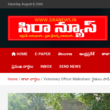
Skip
Saturday, August 8, 2026
to
content
Telugu Online News Daily
SIRA NEWS
HOME
E-PAPER
తెలంగాణ
ఆంధ్రప్రదేశ్
తాజా 
ప్రముఖ వార్తలు
INBOX
SEND NEWS
Home
తాజా వార్తలు
Veterinary Officer Mallesham: రైతులు పాడి ప