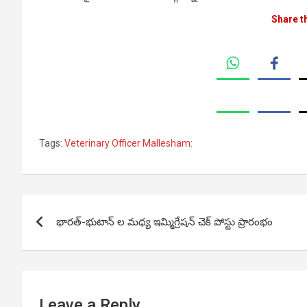
Share t
Tags:
Veterinary Officer Mallesham:
Post
భారత్-భుటాన్ ల మధ్య ఇమ్మిగ్రేషన్ చెక్ పోస్టు ప్రారంభం
navigation
Leave a Reply