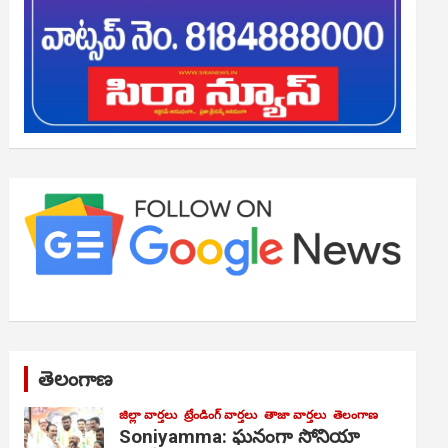
తెలంగాణ
జిల్లా వార్తలు
ట్రేండింగ్ వార్తలు
తాజా వార్తలు
తెలంగాణ
Soniyamma: ఘ‌నంగా సోనియా