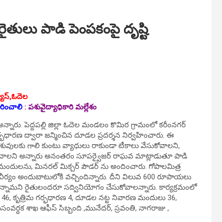
తులు పాడి పెంపకంపై దృష్టి
ూస్‌,ఓదెల
ారించాలి
:
పశువైద్యాధికారి మల్లేశం
అన్నారు. పెద్దపల్లి జిల్లా ఓదెల మండలం కొమిర గ్రామంలో కరీంనగర్
్భధారణ ద్వారా జన్మించిన దూడల ప్రదర్శన నిర్వహించారు. ఈ
ువులకు గాలి కుంటు వ్యాధులు రాకుండా టీకాలు వేసుకోవాలని,
ించాలని అన్నారు అనంతరం సూపర్వైజర్ రాఘవ మాట్లాడుతూ పాడి
దులను, మినరల్ మిక్చర్ పౌడర్ ను అందించారు. గోపాలమిత్ర
వీర్యం అందుబాటులోకి వచ్చిందిన్నారు. దీని విలువ 600 రూపాయలు
న్నామని రైతులందరూ సద్వినియోగం చేసుకోవాలన్నారు. కార్యక్రమంలో
సలు 46, కృత్రిమ గర్భధారణ 4, దూడల నట్ట నివారణ మందులు 36,
సంవర్ధక శాఖ ఆఫీస్ సిబ్బంది ,మునేదర్, స్రవంతి, నాగరాజు ,