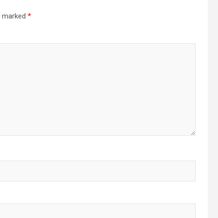
re marked
*