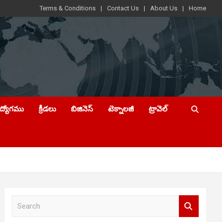
Terms & Conditions
Contact Us
About Us
Home
ఉద్యోగము
క్రీడలు
బిజినెస్
టెక్నాలజీ
ట్రావెల్
S
e
a