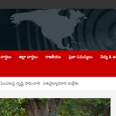
వార్తలు
జిల్లా వార్తలు
రాజకీయం
ప్రజా సమస్యలు
విద్య & 
ెంపకంపై దృష్టి సారించాలి : పశువైద్యాధికారి మల్లేశం