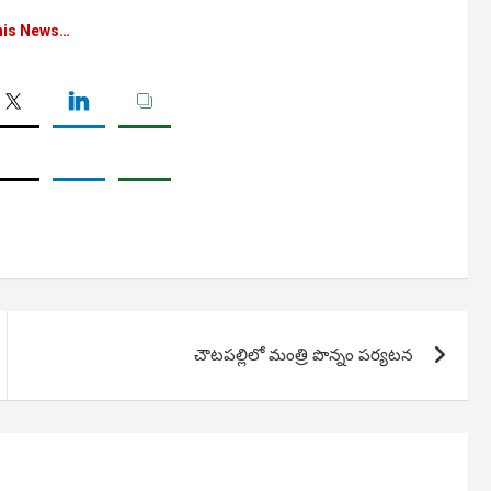
his News…
చౌటపల్లిలో మంత్రి పొన్నం పర్యటన