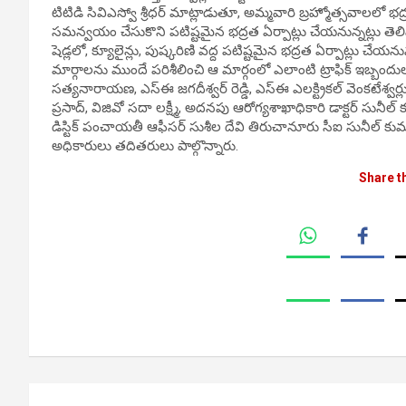
టిటిడి సివిఎస్వో శ్రీధర్ మాట్లాడుతూ, అమ్మవారి బ్రహ్మోత్సవాలలో 
సమన్వయం చేసుకొని పటిష్టమైన భద్రత ఏర్పాట్లు చేయనున్నట్లు తెలిప
షెడ్లలో, క్యూలైన్లు, పుష్కరిణి వద్ద పటిష్టమైన భద్రత ఏర్పాట్లు చ
మార్గాలను ముందే పరిశీలించి ఆ మార్గంలో ఎలాంటి ట్రాఫిక్ ఇబ్బ
సత్యనారాయణ, ఎస్ఈ జగదీశ్వర్ రెడ్డి, ఎస్ఈ ఎలక్ట్రికల్ వెంకటేశ్వర్ల
ప్రసాద్, విజివో సదా లక్ష్మీ, అదనపు ఆరోగ్యశాఖాధికారి డాక్టర్ సునీల్ 
డిస్టిక్ పంచాయతీ ఆఫీసర్ సుశీల దేవి తిరుచానూరు సీఐ సునీల్ కుమ
అధికారులు తదితరులు పాల్గొన్నారు.
Share t
Post