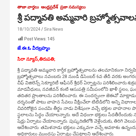
తాజా వార్తలు
ఆంధ్రప్రదేశ్
ప్రజా సమస్యలు
శ్రీ పద్మావతి అమ్మవారి బ్రహ్మోత్సవా
18/10/2024
Sira News
Post Views:
145
జే.ఈ.ఓ వీరబ్రహ్మం
సిరా న్యూస్,తిరుపతి;
శ్రీ పద్మావతి అమ్మవారి కార్తీక బ్రహ్మోత్సవాలను తలమానికంగా నిర్వహ
బ్రహ్మోత్సవాలు నవంబరు 28 నుండి డిసెంబర్ 6వ తేదీ వరకు అంగరం
చీఫ్ విజిలెన్స్ సెక్యూరిటీ ఆఫీసర్ శ్రీధర్ ఏర్పాట్లను పరిశీలించార
మాడవీధులు, నవజీవన్ కంటి ఆసుపత్రి సమీపంలోని ఖాళీ స్థలం, ఘం
తదితర ప్రాంతాలను పరిశీలించారు. ఈ సందర్భంగా జెఈవో మాట్లాడుతూ
దర్శనంతో పాటు వాహన సేవలు వీక్షించేలా టిటిడిలోని అన్ని విభాగాలు 
చివరిరోజైన పంచమి తీర్థం నాడు విశేషంగా వచ్చే భక్తుల వాహనాల పార్కి
స్థలాలను సిద్ధం చేయాలన్నారు. అదే విధంగా భక్తులు సేదతీరేందుకు న
షెడ్లు ఏర్పాటు చేయాలన్నారు. పుష్కరిణిలోకి వెళ్లేందుకు, తిరిగి వ
ఆదేశించారు. తమిళనాడు భక్తులు ఎక్కువగా వచ్చే అవకాశం ఉన్నందున
అధికారులు ముందస్తు ఏర్పాట్లు చేపట్టాలని ఆదేశించారు.