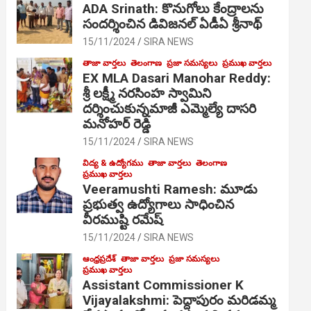
ADA Srinath: కొనుగోలు కేంద్రాల‌ను
సంద‌ర్శించిన డివిజనల్ ఏడీఏ శ్రీనాథ్
15/11/2024
SIRA NEWS
తాజా వార్తలు
తెలంగాణ
ప్రజా సమస్యలు
ప్రముఖ వార్తలు
EX MLA Dasari Manohar Reddy:
శ్రీ లక్ష్మీ నరసింహ స్వామిని
దర్శించుకున్నమాజీ ఎమ్మెల్యే దాసరి
మనోహర్ రెడ్డి
15/11/2024
SIRA NEWS
విద్య & ఉద్యోగము
తాజా వార్తలు
తెలంగాణ
ప్రముఖ వార్తలు
Veeramushti Ramesh: మూడు
ప్రభుత్వ ఉద్యోగాలు సాధించిన
వీరముష్టి రమేష్
15/11/2024
SIRA NEWS
ఆంధ్రప్రదేశ్
తాజా వార్తలు
ప్రజా సమస్యలు
ప్రముఖ వార్తలు
Assistant Commissioner K
Vijayalakshmi: పెద్దాపురం మరిడమ్మ