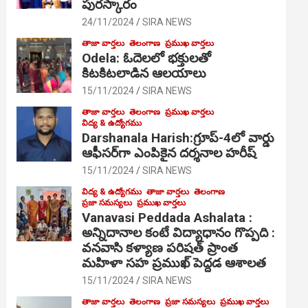
పురస్కారం
24/11/2024
SIRA NEWS
తాజా వార్తలు
తెలంగాణ
ప్రముఖ వార్తలు
Odela: ఓదెల‌లో భక్తులతో
కిటకిటలాడిన ఆల‌యాలు
15/11/2024
SIRA NEWS
తాజా వార్తలు
తెలంగాణ
ప్రముఖ వార్తలు
విద్య & ఉద్యోగము
Darshanala Harish:గ్రూప్-4లో వార్డు
ఆఫీసర్‌గా ఎంపికైన దర్శనాల హరీష్
15/11/2024
SIRA NEWS
విద్య & ఉద్యోగము
తాజా వార్తలు
తెలంగాణ
ప్రజా సమస్యలు
ప్రముఖ వార్తలు
Vanavasi Peddada Ashalata :
అన్నిదానాల కంటే విద్యాధానం గొప్పది :
వనవాసి కళ్యాణ పరిషత్ ప్రాంత
మహిళా సహ ప్రముఖ్ పెద్దడ ఆశాలత
15/11/2024
SIRA NEWS
తాజా వార్తలు
తెలంగాణ
ప్రజా సమస్యలు
ప్రముఖ వార్తలు