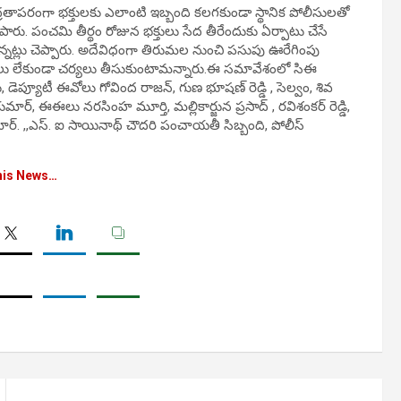
భద్రతాపరంగా భక్తులకు ఎలాంటి ఇబ్బంది కలగకుండా స్థానిక పోలీసులతో
ారు. పంచమి తీర్థం రోజున భక్తులు సేద తీరేందుకు ఏర్పాటు చేసే
ేయనున్నట్లు చెప్పారు. అదేవిధంగా తిరుమల నుంచి పసుపు ఊరేగింపు
ందులు లేకుండా చర్యలు తీసుకుంటామన్నారు.ఈ సమావేశంలో సిఈ
ు, డెప్యూటీ ఈవోలు గోవింద రాజన్, గుణ భూషణ్ రెడ్డి , సెల్వం, శివ
కుమార్, ఈఈలు నరసింహ మూర్తి, మల్లికార్జున ప్రసాద్ , రవిశంకర్ రెడ్డి,
ార్. ,,ఎస్. ఐ సాయినాథ్ చౌదరి పంచాయతీ సిబ్బంది, పోలీస్
his News…