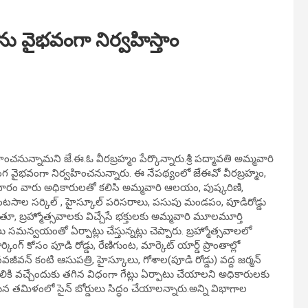
లను వైభవంగా నిర్వహిస్తాం
ించనున్నామని జే.ఈ.ఓ వీరబ్రహ్మం పేర్కొన్నారు.శ్రీ పద్మావతి అమ్మవారి
గ వైభవంగా నిర్వహించనున్నారు. ఈ నేపథ్యంలో జేఈవో వీరబ్రహ్మం,
ు.శుక్రవారం వారు అధికారులతో కలిసి అమ్మవారి ఆలయం, పుష్కరిణి,
టసాల సర్కిల్ , హైస్కూల్ పరిసరాలు, పసుపు మండపం, పూడిరోడ్డు
, బ్రహ్మోత్సవాలకు విచ్చేసే భక్తులకు అమ్మవారి మూలమూర్తి
సమన్వయంతో ఏర్పాట్లు చేస్తున్నట్లు చెప్పారు. బ్రహ్మోత్సవాలలో
ంగ్ కోసం పూడి రోడ్డు, రేణిగుంట, మార్కెట్ యార్డ్ ప్రాంతాల్లో
వజీవన్ కంటి ఆసుపత్రి, హైస్కూలు, గోశాల(పూడి రోడ్డు) వద్ద జర్మన్
ెలుపలికి వచ్చేందుకు తగిన విధంగా గేట్లు ఏర్పాటు చేయాలని అధికారులకు
 తమిళంలో సైన్ బోర్డులు సిద్ధం చేయాలన్నారు.అన్ని విభాగాల