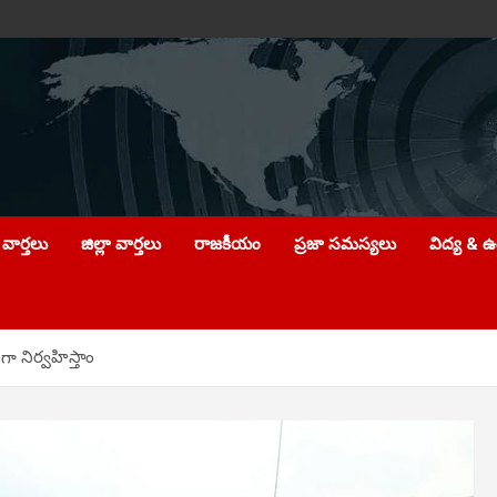
వార్తలు
జిల్లా వార్తలు
రాజకీయం
ప్రజా సమస్యలు
విద్య & 
గా నిర్వహిస్తాం