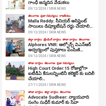
గాంధీ జ‌న్మ‌దిన వేడుక‌లు
09/12/2024
SIRA NEWS
తెలంగాణ
ప్రజా సమస్యలు
రాజకీయం
Malla Reddy: సీనియర్ అసిస్టెంట్
సాయిలు డిప్యూటేషన్ రద్దు చేయాలి…
09/12/2024
SIRA NEWS
జిల్లా వార్తలు
ట్రేండింగ్ వార్తలు
తాజా వార్తలు
తెలంగాణ
Alphores VNR: ఆల్ఫోర్స్ విఎన్ఆర్
అద్వర్యంలో పుస్తకాలు పంపిణి…
04/12/2024
SIRA NEWS
తాజా వార్తలు
తెలంగాణ
ప్రజా సమస్యలు
High Court Order:15 రోజుల్లోగా
ఐటీడీఏ కేసులన్నింటినీ కలెక్టర్ కు బదిలీ
చేయాలి…
27/11/2024
SIRA NEWS
తాజా వార్తలు
జిల్లా వార్తలు
తెలంగాణ
Advocate Sudheer: న్యాయవాది
సంగెం సుధీర్ కుమార్ కు సేవా