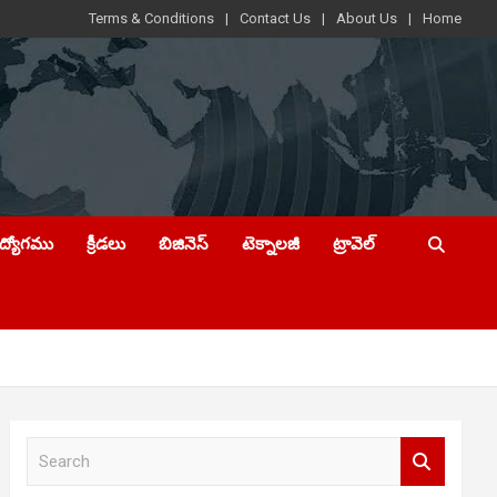
Terms & Conditions
Contact Us
About Us
Home
ఉద్యోగము
క్రీడలు
బిజినెస్
టెక్నాలజీ
ట్రావెల్
S
e
a