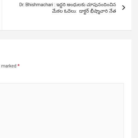
Dr. Bhishmachari : ఇద్దరి అంధులకు చూపునందించిన
మేకల ఓదెలు: డాక్టర్ భీష్మాచారి నేత
re marked
*