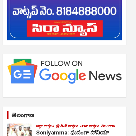
తెలంగాణ
జిల్లా వార్తలు
ట్రేండింగ్ వార్తలు
తాజా వార్తలు
తెలంగాణ
Soniyamma: ఘ‌నంగా సోనియా