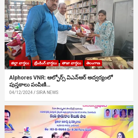
జిల్లా వార్తలు
ట్రేండింగ్ వార్తలు
తాజా వార్తలు
తెలంగాణ
Alphores VNR: ఆల్ఫోర్స్ విఎన్ఆర్ అద్వర్యంలో
పుస్తకాలు పంపిణి…
04/12/2024
SIRA NEWS