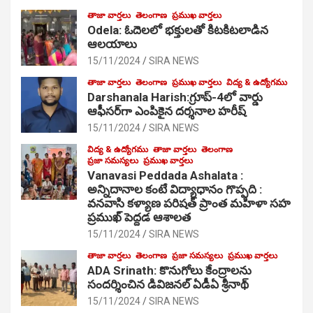
తాజా వార్తలు
తెలంగాణ
ప్రముఖ వార్తలు
Odela: ఓదెల‌లో భక్తులతో కిటకిటలాడిన
ఆల‌యాలు
15/11/2024
SIRA NEWS
తాజా వార్తలు
తెలంగాణ
ప్రముఖ వార్తలు
విద్య & ఉద్యోగము
Darshanala Harish:గ్రూప్-4లో వార్డు
ఆఫీసర్‌గా ఎంపికైన దర్శనాల హరీష్
15/11/2024
SIRA NEWS
విద్య & ఉద్యోగము
తాజా వార్తలు
తెలంగాణ
ప్రజా సమస్యలు
ప్రముఖ వార్తలు
Vanavasi Peddada Ashalata :
అన్నిదానాల కంటే విద్యాధానం గొప్పది :
వనవాసి కళ్యాణ పరిషత్ ప్రాంత మహిళా సహ
ప్రముఖ్ పెద్దడ ఆశాలత
15/11/2024
SIRA NEWS
తాజా వార్తలు
తెలంగాణ
ప్రజా సమస్యలు
ప్రముఖ వార్తలు
ADA Srinath: కొనుగోలు కేంద్రాల‌ను
సంద‌ర్శించిన డివిజనల్ ఏడీఏ శ్రీనాథ్
15/11/2024
SIRA NEWS