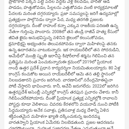
ప్రొటోకాల్‌ పక్కన పెట్టి పేదల వద్దకు వెళ్లి కలవడం, వారితో ఆడి
పాడడం, హత్తుకోవడం, పిల్లలను ఎత్తుకోవడం వంటి కార్యక్రమాలతో
పేదలకు మరింత దగ్గరయ్యారు. ప్రజా సమస్యలపై జరిగే ఉద్యమాల్లో
ప్రత్యక్షంగా పాల్గొనడం ద్వారా పేద, మధ్య తరగతి ప్రజలకు
దగ్గరయ్యారు. దీంతో రాహుల్‌ కన్నా ఎక్కువ రాజకీయ పరిణతి ఉన్న
నేతగా గుర్తింపు పొందారు. 2008లో తన తండ్రి రాజీవ్‌ హత్య కేసులో
జీవిత ఖైదు అనుభవిస్తున్న నళినిని జైలులో కలుసుకోవడం,
క్షమాభిక్షపై అభ్యంతరం తెలుపకపోవడం ద్వారా మహిళలపై తనకు
ఉన్న ఉదారతను చాటుకున్నారు. ఇక రాయబరేలీలో తన సోదరుడిని,
అమేథీలో మంత్రి స్మృతి ఇరానీపై కిషోరీలాల్‌ శర్మను గెలిపించి తన
ప్రతిష్టను మరింత పెంచుకున్నారుఈ క్రమంలో 2019లో ప్రియాంక
గాంధీ ఉత్తర ప్రదేశ్‌ ప్రధాన కార్యదర్శిగా నియమితులయ్యారు. 80 ఏళ్ల
కాంగ్రెస్‌ కంచుకోట అయిన రాయ్‌బరేలీలో ఆమె తన తల్లి స్థానంలో
నిలబడతారని ప్రచారం జరిగింది. వారణాసిలో నరేంద్రమోఈపైనా
పోటీ చేస్తారని భావించారు. కానీ, అవేవీ జరుగలేదు. 2022లో జరిగిన
ఉత్తరప్రదేశ్‌ అసెంబ్లీ ఎన్నికల్లో కాంగ్రెస్‌ తరఫున ప్రచారం చేశారు. కానీ
గెలిపించలేకపోయారు. దీంతో ప్రియాంక ప్రత్యక్ష ఎన్నికల్లోకి రావాలని
పోస్టర్లు కూడా వెలిశాయి. చివరకు కేరళలోని వయనాడ్‌ నుంచి పోటీకి
సిద్ధమయ్యారు అనేక సవాళ్లు, ప్రతిసవాళ్ల మధ్య దేశాన్ని ఏళిన
శక్తివంతమైన మహిళగా ఖ్యాతి దక్కించుకున్న ఇందిరమ్మ
వారతస్వాని ప్రియాంక ఏమేరకు నిలబెడతుంది. ప్రజల ఆదరణను
చూరగొంటుందా.. మహుళ ప్రజాదరణ నేతగా ఎదుగుతుందా అనే