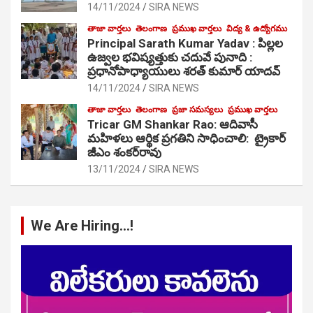
14/11/2024
SIRA NEWS
తాజా వార్తలు
తెలంగాణ
ప్రముఖ వార్తలు
విద్య & ఉద్యోగము
Principal Sarath Kumar Yadav : పిల్లల
ఉజ్వల భవిష్యత్తుకు చదువే పునాది :
ప్రధానోపాధ్యాయులు శరత్ కుమార్ యాదవ్
14/11/2024
SIRA NEWS
తాజా వార్తలు
తెలంగాణ
ప్రజా సమస్యలు
ప్రముఖ వార్తలు
Tricar GM Shankar Rao: ఆదివాసీ
మహిళలు ఆర్థిక ప్రగతిని సాధించాలి: ట్రైకార్
జీఎం శంకర్‌రావు
13/11/2024
SIRA NEWS
We Are Hiring…!