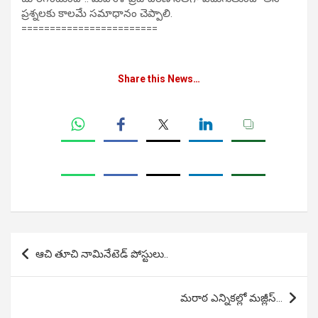
ప్రశ్నలకు కాలమే సమాధానం చెప్పాలి.
========================
Share this News…
Post
ఆచి తూచి నామినేటెడ్ పోస్టులు..
navigation
మరాఠ ఎన్నికల్లో మజ్లీస్…