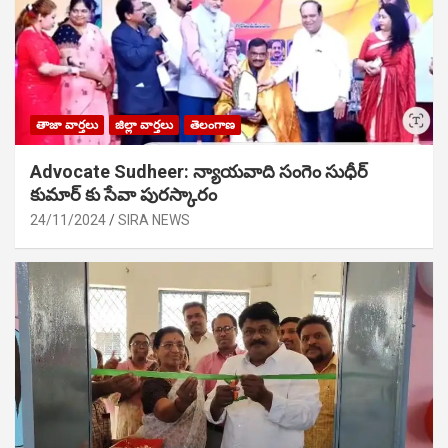
తాజా వార్తలు
జిల్లా వార్తలు
తెలంగాణ
Advocate Sudheer: న్యాయవాది సంగెం సుధీర్
కుమార్ కు సేవా పురస్కారం
24/11/2024
SIRA NEWS