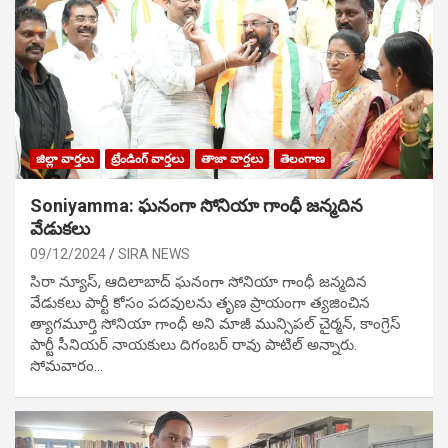
జిల్లా వార్తలు
ట్రేండింగ్ వార్తలు
తాజా వార్తలు
తెలంగాణ
Soniyamma: ఘ‌నంగా సోనియా గాంధీ జ‌న్మ‌దిన
వేడుక‌లు
09/12/2024
SIRA NEWS
సిరా న్యూస్, ఆదిలాబాద్ ఘ‌నంగా సోనియా గాంధీ జ‌న్మ‌దిన
వేడుక‌లు పార్టీ కోసం ప‌ద‌వుల‌ను తృణ ప్రాయంగా త్య‌జించిన
త్యాగమూర్తి సోనియా గాంధీ అని మాజీ మున్సిప‌ల్ చైర్మ‌న్, కాంగ్రెస్
పార్టీ సీనియ‌ర్ నాయ‌కులు దిగంబ‌ర్ రావు పాటిల్ అన్నారు.
సోమవారం…