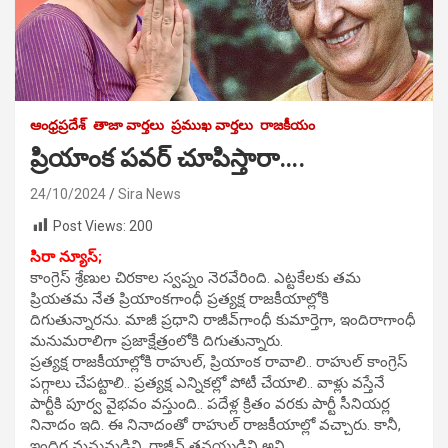
ఆంధ్రప్రదేశ్
తాజా వార్తలు
ప్రముఖ వార్తలు
రాజకీయం
ప్రియాంక పవర్ చూపిస్తారా….
24/10/2024
Sira News
Post Views:
200
సిరా న్యూస్;
కాంగ్రెస్‌ శ్రేణుల చిరకాల స్వప్నం నెరవేరింది. ఎట్టకేలకు తమ
ప్రియతమ నేత ప్రియాంకగాంధీ ప్రత్యక్ష రాజకీయాల్లోకి
దిగుతున్నారను. మాజీ ప్రధాని రాజీవ్‌గాంధీ కుమార్తెగా, ఇందిరాగాంధీ
మనుమరాలిగా ప్రజాక్షేత్రంలోకి దిగుతున్నారు.
ప్రత్యక్ష రాజకీయాల్లోకి రాహుల్, ప్రియాంక రావాలి.. రాహుల్‌ కాంగ్రెస్‌
పగ్గాలు చేపట్టాలి.. ప్రత్యక్ష ఎన్నికల్లో పోటీ చేయాలి.. వాళ్లు వస్తేనే
పార్టీకి పూర్వ వైభవం వస్తుంది.. పదేళ్ల క్రితం వరకు పార్టీ సీనియర్ల
నినాదం ఇది. ఈ నినాదంతో రాహుల్‌ రాజకీయాల్లో వచ్చారు. కానీ,
ఇందిర మనుమడిని, రాజీవ్‌ తనయుడిని అని