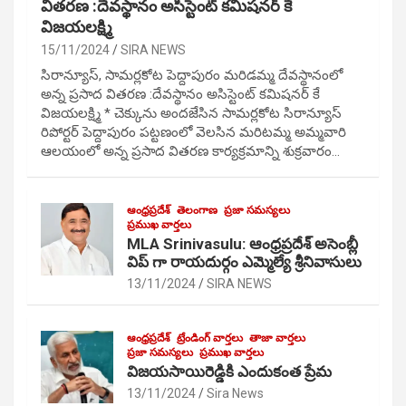
వితరణ :దేవస్థానం అసిస్టెంట్ కమిషనర్ కే
విజయలక్ష్మి
15/11/2024
SIRA NEWS
సిరాన్యూస్, సామర్లకోట పెద్దాపురం మరిడమ్మ దేవస్థానంలో
అన్న ప్రసాద వితరణ :దేవస్థానం అసిస్టెంట్ కమిషనర్ కే
విజయలక్ష్మి * చెక్కును అందజేసిన సామర్లకోట సిరాన్యూస్
రిపోర్టర్ పెద్దాపురం పట్టణంలో వెలసిన మరిటమ్మ అమ్మవారి
ఆలయంలో అన్న ప్రసాద వితరణ కార్యక్రమాన్ని శుక్రవారం…
ఆంధ్రప్రదేశ్
తెలంగాణ
ప్రజా సమస్యలు
ప్రముఖ వార్తలు
MLA Srinivasulu: ఆంధ్రప్రదేశ్ అసెంబ్లీ
విప్ గా రాయదుర్గం ఎమ్మెల్యే శ్రీనివాసులు
13/11/2024
SIRA NEWS
ఆంధ్రప్రదేశ్
ట్రేండింగ్ వార్తలు
తాజా వార్తలు
ప్రజా సమస్యలు
ప్రముఖ వార్తలు
విజయసాయిరెడ్డికి ఎందుకంత ప్రేమ
13/11/2024
Sira News