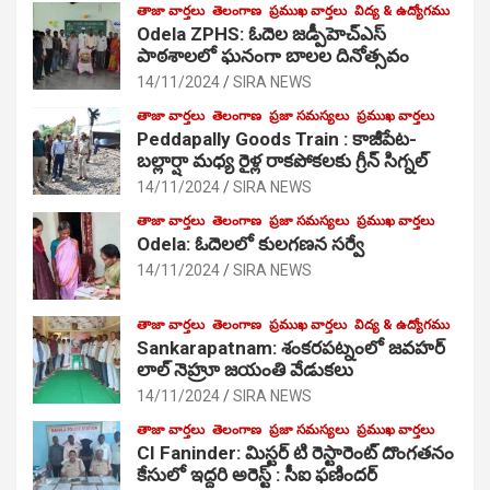
తాజా వార్తలు
తెలంగాణ
ప్రముఖ వార్తలు
విద్య & ఉద్యోగము
Odela ZPHS: ఓదెల జ‌డ్పీహెచ్ఎస్
పాఠ‌శాల‌లో ఘనంగా బాలల దినోత్సవం
14/11/2024
SIRA NEWS
తాజా వార్తలు
తెలంగాణ
ప్రజా సమస్యలు
ప్రముఖ వార్తలు
Peddapally Goods Train : కాజీపేట-
బల్లార్షా మధ్య రైళ్ల రాకపోకలకు గ్రీన్ సిగ్నల్
14/11/2024
SIRA NEWS
తాజా వార్తలు
తెలంగాణ
ప్రజా సమస్యలు
ప్రముఖ వార్తలు
Odela: ఓదెలలో కులగణన సర్వే
14/11/2024
SIRA NEWS
తాజా వార్తలు
తెలంగాణ
ప్రముఖ వార్తలు
విద్య & ఉద్యోగము
Sankarapatnam: శంకరపట్నంలో జవహర్
లాల్ నెహ్రూ జయంతి వేడుకలు
14/11/2024
SIRA NEWS
తాజా వార్తలు
తెలంగాణ
ప్రజా సమస్యలు
ప్రముఖ వార్తలు
CI Faninder: మిస్టర్ టి రెస్టారెంట్ దొంగతనం
కేసులో ఇద్దరి అరెస్ట్ : సీఐ ఫణిందర్