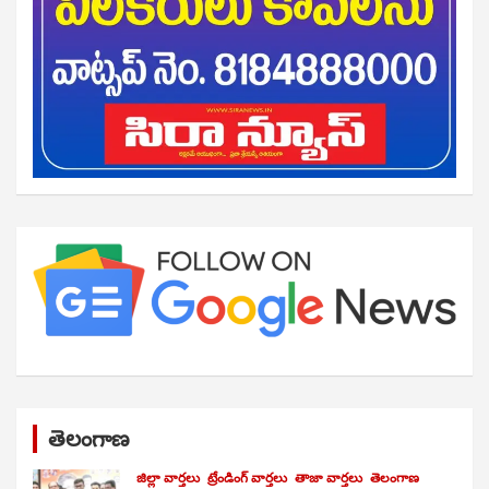
తెలంగాణ
జిల్లా వార్తలు
ట్రేండింగ్ వార్తలు
తాజా వార్తలు
తెలంగాణ