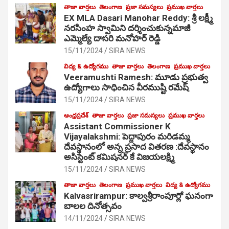
తాజా వార్తలు
తెలంగాణ
ప్రజా సమస్యలు
ప్రముఖ వార్తలు
EX MLA Dasari Manohar Reddy: శ్రీ లక్ష్మీ
నరసింహ స్వామిని దర్శించుకున్నమాజీ
ఎమ్మెల్యే దాసరి మనోహర్ రెడ్డి
15/11/2024
SIRA NEWS
విద్య & ఉద్యోగము
తాజా వార్తలు
తెలంగాణ
ప్రముఖ వార్తలు
Veeramushti Ramesh: మూడు ప్రభుత్వ
ఉద్యోగాలు సాధించిన వీరముష్టి రమేష్
15/11/2024
SIRA NEWS
ఆంధ్రప్రదేశ్
తాజా వార్తలు
ప్రజా సమస్యలు
ప్రముఖ వార్తలు
Assistant Commissioner K
Vijayalakshmi: పెద్దాపురం మరిడమ్మ
దేవస్థానంలో అన్న ప్రసాద వితరణ :దేవస్థానం
అసిస్టెంట్ కమిషనర్ కే విజయలక్ష్మి
15/11/2024
SIRA NEWS
తాజా వార్తలు
తెలంగాణ
ప్రముఖ వార్తలు
విద్య & ఉద్యోగము
Kalvasrirampur: కాల్వశ్రీరాంపూర్లో ఘనంగా
బాలల దినోత్సవం
14/11/2024
SIRA NEWS