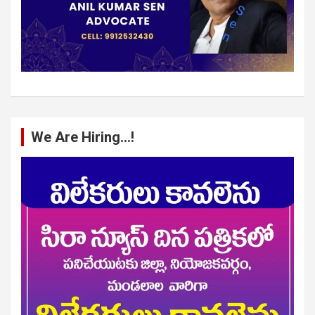
We Are Hiring…!