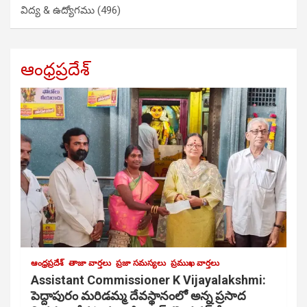
విద్య & ఉద్యోగము
(496)
ఆంధ్రప్రదేశ్
ఆంధ్రప్రదేశ్
తాజా వార్తలు
ప్రజా సమస్యలు
ప్రముఖ వార్తలు
Assistant Commissioner K Vijayalakshmi:
పెద్దాపురం మరిడమ్మ దేవస్థానంలో అన్న ప్రసాద