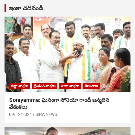
ఇంకా చదవండి
జిల్లా వార్తలు
ట్రేండింగ్ వార్తలు
తాజా వార్తలు
తెలంగాణ
Soniyamma: ఘ‌నంగా సోనియా గాంధీ జ‌న్మ‌దిన
వేడుక‌లు
09/12/2024
SIRA NEWS