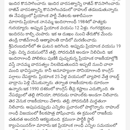
ఇందిర కొనసాగించారు. ఇందిర వారసత్వాన్ని రాజీవ్‌ కొనసాగించారు.
రాజీవ్‌ వారసత్వాన్ని కొనసాగించడంలో రాహుల్‌ తడబడుతున్నారు.
ఈ నేపథ్యంలో ప్రియాంక పార్టీ నేతలకు ఆశాదీపంగా
మారారు.ప్రియాంక నానమ్మ ఇందిరాగాంధీ 1984లో హత్యకు
గురయ్యారు. అప్పుడ ప్రియాంక వయసు 12 ఏళ్లు. గంగరక్షకులు
ఇందిరను కాల్చి చంపారు. ఇక ఆ దుఃఖం నుంచి తేరుకోక మేందు
తండ్రి రాజీవ్‌గాంధీ ఆత్మాహుతి దాడిలో మరణించాడు.
శ్రీపెరంబదూర్‌లో ఈ ఘటన జరిగింది. అప్పుడు ప్రియాంక వయసు 19
ఏళ్లు. చిన్న వయసులోనే తల్లి, సోదరుడికి అండగా నిలిచింది. ఇక
ఇందిరాగాంధీ పోలికలు పుణికి పుచ్చుకున్న ప్రియాంక రాజకీయాల్లోకి
వస్తే నానమ్మ వారసత్వం నిలబెడుతుందని అప్పటి నుంచి చాలా
మంది భావిస్తున్నారు. కానీ అనూహ్యంగా సోనియాగాంధీ కాంగ్రెస్‌
పగ్గాలు చేపట్టారు. ప్రియాంక 25 ఏళ్ల వయసులో వ్యాపార వేత్త రాబర్ట్‌
వాద్రాను పెళ్లి చేసుకున్నారు. తర్వాత రాజకీయాలకు దూరంగా
ఉన్నారు.ఇక 1990 దశకంలో కాంగ్రెస్‌ తీవ్ర కష్టాలు ఎదుర్కొంది. ఈ
నేపథ్యంలో తల్లి సోనియా, సోదరుడు రాహుల్‌కు అండగా నిలిచారు.
తెర వెనుక రాజకీయాలు చేశారు. తల్లి, సోదరుడికి మద్దతుగా
నిలిచారు. అపుపడప్పుడు ఎన్నికల ప్రచారంలో పాల్గొన్నారు. రాహుల్‌
గాంధీ విజయంలో కీలకపాత్ర పోషించారు. ఈ క్రమంలో రాజకీయ
చతురత అందరినీ ఆకట్టుకుంది. క్రమంగా పార్టీకి స్టార్‌
క్యాంపెయినర్‌గా మారారు.ఇక ప్రియాంక గాంధీ ఎన్నిల సమయంలో