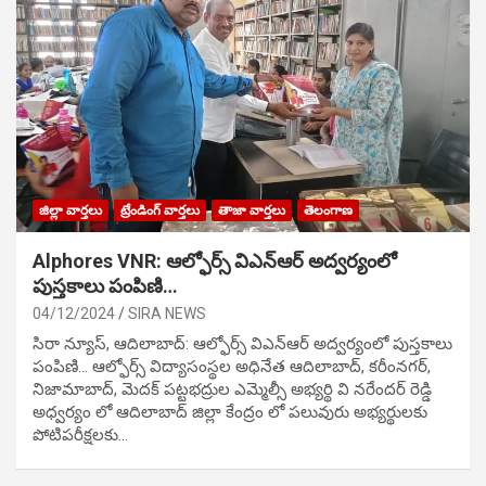
జిల్లా వార్తలు
ట్రేండింగ్ వార్తలు
తాజా వార్తలు
తెలంగాణ
Alphores VNR: ఆల్ఫోర్స్ విఎన్ఆర్ అద్వర్యంలో
పుస్తకాలు పంపిణి…
04/12/2024
SIRA NEWS
సిరా న్యూస్, ఆదిలాబాద్: ఆల్ఫోర్స్ విఎన్ఆర్ అద్వర్యంలో పుస్తకాలు
పంపిణి… ఆల్ఫోర్స్ విద్యాసంస్థల అధినేత ఆదిలాబాద్, కరీంనగర్,
నిజామాబాద్, మెదక్ పట్టభద్రుల ఎమ్మెల్సీ అభ్యర్థి వి నరేందర్ రెడ్డి
అధ్వర్యం లో ఆదిలాబాద్ జిల్లా కేంద్రం లో పలువురు అభ్యర్థులకు
పోటిప‌రీక్ష‌ల‌కు…