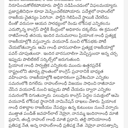
నిరూపించుకోలేకపోయారు. పార్టీని నడిపించడంలో విఫలమయ్యారు.
ప్రజాప్రతినిధిగా కూడా మెప్పించలేకపోయారు. పదేళ్లలో రాహుల్‌లో
రాజకీయ చైతన్యం పెరిగినా.. పార్టీని గెలిపించే స్థాయికి చేరలేదు.
దీంతో వరుసగా ఆయన సారథ్యంలో రెండు లోక్‌సభ ఎన్నికలను
ఎదుర్కొన్న కాంగ్రెస్‌ పార్టీకి కేంద్రంలో అధికారం దక్కలేదు. ఈ క్రమంలో
రాజీవ్‌గాంధీ తనయ, ఇందిర మనుమరాలు ప్రియాంక గాంధీ ప్రత్యక్ష
రాజకీయాల్లోకి వస్తున్నారు. వయనాడ్‌ నుంచి లోక్‌సభకు పోటీ
చేయబోతున్నారు. ఆమె గాంధీ వారసురాలిగా ప్రత్యక్ష రాజకీయాల్లో
పవర్‌ చూపుతుందా.. ఇందిర వారసురాలిగా మెప్పిస్తుందా అన్న చర్చ
ఇప్పుడు పొలిటికల్‌ సర్కిల్స్‌లో జరుగుతుంది.
ప్రియాంక గాంధీ సార్వత్రిక ఎన్నికలకు ముందు ఉత్తరప్రదేశ్‌
రాష్ట్రంలోని తూర్పు ప్రాంతంలో కాంగ్రెస్‌ ప్రచారానికి బాధ్యత
వహించారు. రాజకీయాల్లోకి అధికారికంగా ప్రవేశించినా ఎన్నికల
సమరంలోకి దిగలేదు. రాహుల్‌గాంధీ విజయం సాధించి రాజీనామా
చేసిన వయనాడ్‌ నుంచి ఇప్పుడు పోటీ చేయడం ద్వారా ఎన్నికల
సమరంలోకి దిగుతున్నారు. పలువురు కాంగ్రెస్‌ పెద్దల సమక్షంలో ఆమె
వయనాడ్‌ లోక్‌సభ స్థానానికి నామినేషన్‌ దాఖలు చేశారు. ప్రియాంక
గాంధీ దశాబ్దాల రాజకీయం నేపథ్యం ఉన్న కుటుంబం నుంచే వర్చారు.
ముత్తాత పండిత్‌ జవహర్‌లాల్‌ నెహ్రూ, నానమ్మ ఇందిరాగాంధీ మాజీ
ప్రధాని, తండ్రి రాహుల్‌ గాంధీ మాజీ ప్రధాని, తల్లి సోనియాగాంధీ
ప్రతిపక్ష నేత, అన్న రాహుల్‌గాంధీ ప్రతిపక్ష నేత. నెహ్రూ వారసత్వాన్ని