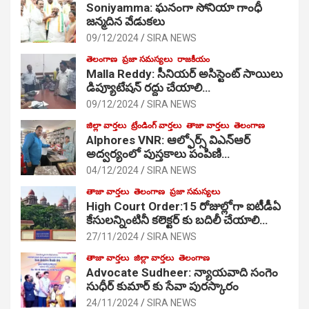
Soniyamma: ఘ‌నంగా సోనియా గాంధీ
జ‌న్మ‌దిన వేడుక‌లు
09/12/2024
SIRA NEWS
తెలంగాణ
ప్రజా సమస్యలు
రాజకీయం
Malla Reddy: సీనియర్ అసిస్టెంట్ సాయిలు
డిప్యూటేషన్ రద్దు చేయాలి…
09/12/2024
SIRA NEWS
జిల్లా వార్తలు
ట్రేండింగ్ వార్తలు
తాజా వార్తలు
తెలంగాణ
Alphores VNR: ఆల్ఫోర్స్ విఎన్ఆర్
అద్వర్యంలో పుస్తకాలు పంపిణి…
04/12/2024
SIRA NEWS
తాజా వార్తలు
తెలంగాణ
ప్రజా సమస్యలు
High Court Order:15 రోజుల్లోగా ఐటీడీఏ
కేసులన్నింటినీ కలెక్టర్ కు బదిలీ చేయాలి…
27/11/2024
SIRA NEWS
తాజా వార్తలు
జిల్లా వార్తలు
తెలంగాణ
Advocate Sudheer: న్యాయవాది సంగెం
సుధీర్ కుమార్ కు సేవా పురస్కారం
24/11/2024
SIRA NEWS