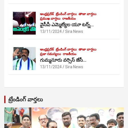
ఆంధ్రప్రదేశ్
ట్రేండింగ్ వార్తలు
తాజా వార్తలు
ప్రముఖ వార్తలు
రాజకీయం
వైసీపీ ఎమ్మెల్యేల యూ టర్న్…
13/11/2024
Sira News
ఆంధ్రప్రదేశ్
ట్రేండింగ్ వార్తలు
తాజా వార్తలు
ప్రజా సమస్యలు
రాజకీయం
గుమ్మనూరు వర్సెస్ జేసీ…
13/11/2024
Sira News
ట్రేండింగ్ వార్తలు