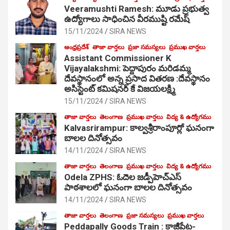
Veeramushti Ramesh: మూడు ప్రభుత్వ
ఉద్యోగాలు సాధించిన వీరముష్టి రమేష్
15/11/2024
SIRA NEWS
ఆంధ్రప్రదేశ్
తాజా వార్తలు
ప్రజా సమస్యలు
ప్రముఖ వార్తలు
Assistant Commissioner K
Vijayalakshmi: పెద్దాపురం మరిడమ్మ
దేవస్థానంలో అన్న ప్రసాద వితరణ :దేవస్థానం
అసిస్టెంట్ కమిషనర్ కే విజయలక్ష్మి
15/11/2024
SIRA NEWS
తాజా వార్తలు
తెలంగాణ
ప్రముఖ వార్తలు
విద్య & ఉద్యోగము
Kalvasrirampur: కాల్వశ్రీరాంపూర్లో ఘనంగా
బాలల దినోత్సవం
14/11/2024
SIRA NEWS
తాజా వార్తలు
తెలంగాణ
ప్రముఖ వార్తలు
విద్య & ఉద్యోగము
Odela ZPHS: ఓదెల జ‌డ్పీహెచ్ఎస్
పాఠ‌శాల‌లో ఘనంగా బాలల దినోత్సవం
14/11/2024
SIRA NEWS
తాజా వార్తలు
తెలంగాణ
ప్రజా సమస్యలు
ప్రముఖ వార్తలు
Peddapally Goods Train : కాజీపేట-