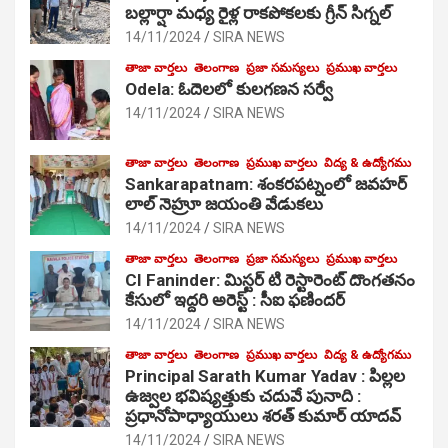
బల్లార్షా మధ్య రైళ్ల రాకపోకలకు గ్రీన్ సిగ్నల్
14/11/2024
SIRA NEWS
తాజా వార్తలు
తెలంగాణ
ప్రజా సమస్యలు
ప్రముఖ వార్తలు
Odela: ఓదెలలో కులగణన సర్వే
14/11/2024
SIRA NEWS
తాజా వార్తలు
తెలంగాణ
ప్రముఖ వార్తలు
విద్య & ఉద్యోగము
Sankarapatnam: శంకరపట్నంలో జవహర్
లాల్ నెహ్రూ జయంతి వేడుకలు
14/11/2024
SIRA NEWS
తాజా వార్తలు
తెలంగాణ
ప్రజా సమస్యలు
ప్రముఖ వార్తలు
CI Faninder: మిస్టర్ టి రెస్టారెంట్ దొంగతనం
కేసులో ఇద్దరి అరెస్ట్ : సీఐ ఫణిందర్
14/11/2024
SIRA NEWS
తాజా వార్తలు
తెలంగాణ
ప్రముఖ వార్తలు
విద్య & ఉద్యోగము
Principal Sarath Kumar Yadav : పిల్లల
ఉజ్వల భవిష్యత్తుకు చదువే పునాది :
ప్రధానోపాధ్యాయులు శరత్ కుమార్ యాదవ్
14/11/2024
SIRA NEWS