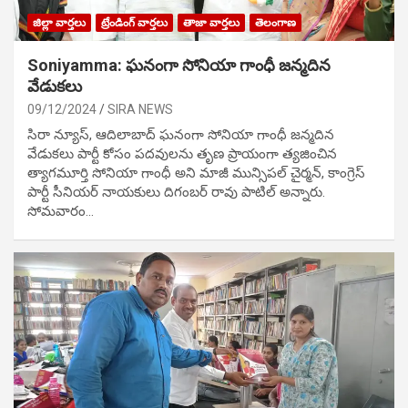
జిల్లా వార్తలు
ట్రేండింగ్ వార్తలు
తాజా వార్తలు
తెలంగాణ
Soniyamma: ఘ‌నంగా సోనియా గాంధీ జ‌న్మ‌దిన
వేడుక‌లు
09/12/2024
SIRA NEWS
సిరా న్యూస్, ఆదిలాబాద్ ఘ‌నంగా సోనియా గాంధీ జ‌న్మ‌దిన
వేడుక‌లు పార్టీ కోసం ప‌ద‌వుల‌ను తృణ ప్రాయంగా త్య‌జించిన
త్యాగమూర్తి సోనియా గాంధీ అని మాజీ మున్సిప‌ల్ చైర్మ‌న్, కాంగ్రెస్
పార్టీ సీనియ‌ర్ నాయ‌కులు దిగంబ‌ర్ రావు పాటిల్ అన్నారు.
సోమవారం…