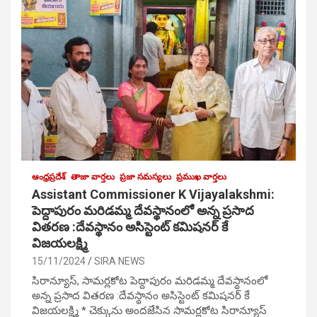
ఆంధ్రప్రదేశ్
తాజా వార్తలు
ప్రజా సమస్యలు
ప్రముఖ వార్తలు
Assistant Commissioner K Vijayalakshmi:
పెద్దాపురం మరిడమ్మ దేవస్థానంలో అన్న ప్రసాద
వితరణ :దేవస్థానం అసిస్టెంట్ కమిషనర్ కే
విజయలక్ష్మి
15/11/2024
SIRA NEWS
సిరాన్యూస్, సామర్లకోట పెద్దాపురం మరిడమ్మ దేవస్థానంలో
అన్న ప్రసాద వితరణ :దేవస్థానం అసిస్టెంట్ కమిషనర్ కే
విజయలక్ష్మి * చెక్కును అందజేసిన సామర్లకోట సిరాన్యూస్