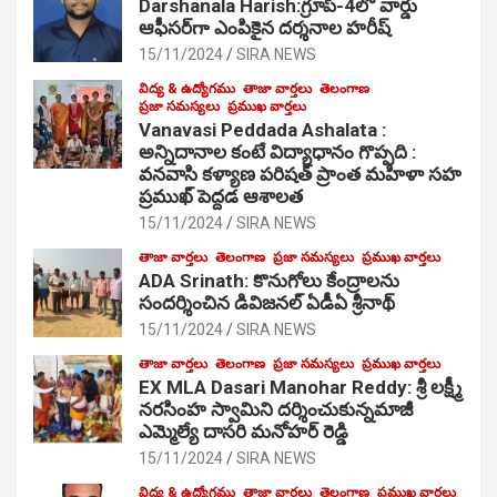
Darshanala Harish:గ్రూప్-4లో వార్డు
ఆఫీసర్‌గా ఎంపికైన దర్శనాల హరీష్
15/11/2024
SIRA NEWS
విద్య & ఉద్యోగము
తాజా వార్తలు
తెలంగాణ
ప్రజా సమస్యలు
ప్రముఖ వార్తలు
Vanavasi Peddada Ashalata :
అన్నిదానాల కంటే విద్యాధానం గొప్పది :
వనవాసి కళ్యాణ పరిషత్ ప్రాంత మహిళా సహ
ప్రముఖ్ పెద్దడ ఆశాలత
15/11/2024
SIRA NEWS
తాజా వార్తలు
తెలంగాణ
ప్రజా సమస్యలు
ప్రముఖ వార్తలు
ADA Srinath: కొనుగోలు కేంద్రాల‌ను
సంద‌ర్శించిన డివిజనల్ ఏడీఏ శ్రీనాథ్
15/11/2024
SIRA NEWS
తాజా వార్తలు
తెలంగాణ
ప్రజా సమస్యలు
ప్రముఖ వార్తలు
EX MLA Dasari Manohar Reddy: శ్రీ లక్ష్మీ
నరసింహ స్వామిని దర్శించుకున్నమాజీ
ఎమ్మెల్యే దాసరి మనోహర్ రెడ్డి
15/11/2024
SIRA NEWS
విద్య & ఉద్యోగము
తాజా వార్తలు
తెలంగాణ
ప్రముఖ వార్తలు