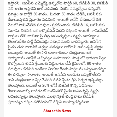
ఇస్తారని.. జనసేన ఎమ్మెల్యే ఉన్నచోట పార్టీకి 60, టిడిపికి 30, బిజెపికి
పది శాతం ఇస్తారని టాక్ నడిచింది. బిజెపి ఎమ్మెల్యేలు ఉన్నచోట
మాత్రం ఆ పార్టీకి 50 శాతం.. మిగతా 50 శాతం టిడిపి, జనసేనకు
కేటాయిస్తారని ప్రచారం నడిచింది. అయితే అవేవీ లేకుండానే గత
నెలలో నామినేటెడ్ పదవులు ప్రకటించారు. టిడిపికి 16, జనసేనకు
మూడు, బిజెపికి ఒక కార్పొరేషన్ పదవి దక్కింది.అయితే నామినేటెడ్
పోస్టుల తొలి జాబితా పై తీవ్ర అసంతృప్తులు వ్యక్తం అయ్యాయి.
తెలుగుదేశం పార్టీ సీనియర్లు ఎక్కువమంది బాధపడ్డారు. జనసేన
సైతం తమ బలానికి తగ్గట్టు పదవులు రాలేదని అసంతృప్తి వ్యక్తం
అయ్యింది. అయితే ఈసారి అలాకాకుండా చంద్రబాబు ఒక
ఫార్ములాను తెరపైకి తెచ్చినట్లు సమాచారం. పొత్తులో భాగంగా సీట్లు
కోల్పోయిన టిడిపి శ్రేణులకు సర్దుబాటు చేసే క్రమంలో.. 80 శాతం
పదవులు టిడిపికి ఉండేలా మిగతా రెండు పార్టీలను ఒప్పించారన్నది
ఈ ఫార్ములా సారాంశం. అయితే జనసేన అందుకు ఒప్పుకోలేదని..
కానీ చంద్రబాబు ఒప్పించేసరికి పవన్ సైతం గ్రీన్ సిగ్నల్ ఇచ్చినట్లు
తెలుస్తోంది. అయితే ఆ 20% లోనే బిజెపికి కొన్ని పదవులు
కేటాయించాల్సి రావడంతో జనసేనలో సైతం అసంతృప్తి వ్యక్తం
అవుతున్నట్లు తెలుస్తోంది. మొత్తానికైతే చంద్రబాబు టిడిపికి
ప్రాధాన్యం దక్కించుకోవడంలో సక్సెస్ అయ్యారన్నమాట.
Share this News…