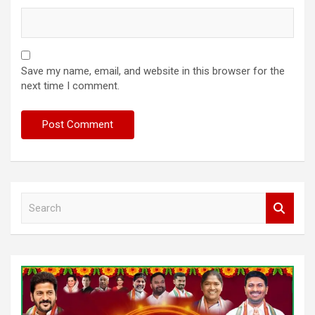
Save my name, email, and website in this browser for the
next time I comment.
S
e
a
r
c
h