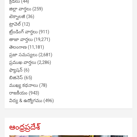
క్రీడలు
(44)
జిల్లా వార్తలు
(259)
టెక్నాలజీ
(36)
ట్రావెల్
(12)
ట్రేండింగ్ వార్తలు
(911)
తాజా వార్తలు
(19,271)
తెలంగాణ
(11,181)
ప్రజా సమస్యలు
(2,681)
ప్రముఖ వార్తలు
(2,286)
ఫ్యాషన్
(6)
బిజినెస్
(65)
ముఖ్య కథనాలు
(78)
రాజకీయం
(943)
విద్య & ఉద్యోగము
(496)
ఆంధ్రప్రదేశ్