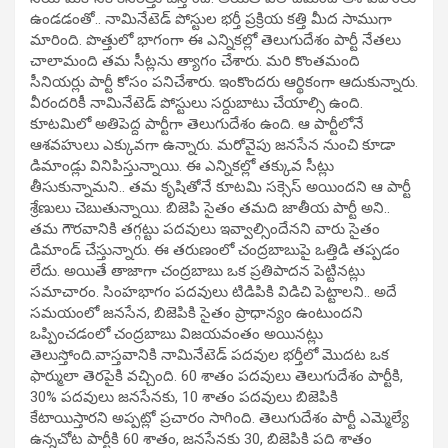
ఉండడంతో.. నామినేటెడ్ పోస్టుల భర్తీ ప్రక్రియ కత్తి మీద సాముగా
మారింది. పొత్తులో భాగంగా ఈ ఎన్నికల్లో తెలుగుదేశం పార్టీ నేతలు
చాలామంది తమ సీట్లను త్యాగం చేశారు. మరి కొంతమంది
సీనియర్లు పార్టీ కోసం పనిచేశారు. ఇంకొందరు ఆర్థికంగా ఆదుకున్నారు.
వీరందరికీ నామినేటెడ్ పోస్టులు సర్దుబాటు చేయాల్సి ఉంది.
కూటమిలో అతిపెద్ద పార్టీగా తెలుగుదేశం ఉంది. ఆ పార్టీలోనే
ఆశవహులు ఎక్కువగా ఉన్నారు. మరోవైపు జనసేన నుంచి కూడా
డిమాండ్లు వినిపిస్తున్నాయి. ఈ ఎన్నికల్లో తక్కువ సీట్లు
తీసుకున్నామని.. తమ కృషితోనే కూటమి సక్సెస్ అయిందని ఆ పార్టీ
శ్రేణులు చెబుతున్నాయి. బిజెపి సైతం తమది జాతీయ పార్టీ అని..
తమ గౌరవానికి తగ్గట్టు పదవులు ఇవ్వాల్సిందేనని వారు సైతం
డిమాండ్ చేస్తున్నారు. ఈ తరుణంలో చంద్రబాబుపై ఒత్తిడి తప్పడం
లేదు. అయితే తాజాగా చంద్రబాబు ఒక ప్రతిపాదన పెట్టినట్లు
సమాచారం. సింహభాగం పదవులు టిడిపికి విడిచి పెట్టాలని.. అదే
సమయంలో జనసేన, బిజెపికి సైతం ప్రాధాన్యం ఉంటుందని
ఒప్పించడంలో చంద్రబాబు విజయవంతం అయినట్లు
తెలుస్తోంది.వాస్తవానికి నామినేటెడ్ పదవుల భర్తీలో మొదట ఒక
ఫార్ములా తెరపైకి వచ్చింది. 60 శాతం పదవులు తెలుగుదేశం పార్టీకి,
30% పదవులు జనసేనకు, 10 శాతం పదవులు బిజెపికి
కేటాయిస్తారని అప్పట్లో ప్రచారం సాగింది. తెలుగుదేశం పార్టీ ఎమ్మెల్యే
ఉన్నచోట పార్టీకి 60 శాతం, జనసేనకు 30, బిజెపికి పది శాతం