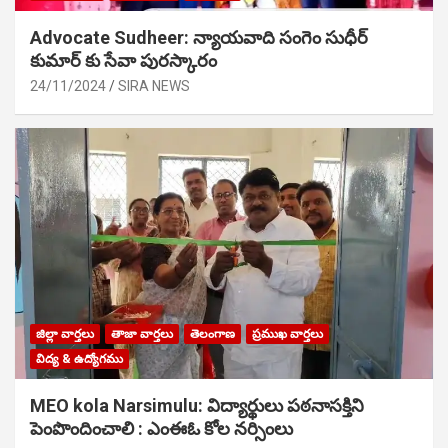
Advocate Sudheer: న్యాయవాది సంగెం సుధీర్
కుమార్ కు సేవా పురస్కారం
24/11/2024
SIRA NEWS
జిల్లా వార్తలు
తాజా వార్తలు
తెలంగాణ
ప్రముఖ వార్తలు
విద్య & ఉద్యోగము
MEO kola Narsimulu: విద్యార్థులు పఠ‌నాసక్తిని
పెంపొందించాలి : ఎంఈఓ కోల నర్సింలు