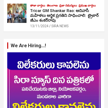
తాజా వార్తలు
తెలంగాణ
ప్రజా సమస్యలు
ప్రముఖ వార్తలు
Tricar GM Shankar Rao: ఆదివాసీ
మహిళలు ఆర్థిక ప్రగతిని సాధించాలి: ట్రైకార్
జీఎం శంకర్‌రావు
13/11/2024
SIRA NEWS
We Are Hiring…!