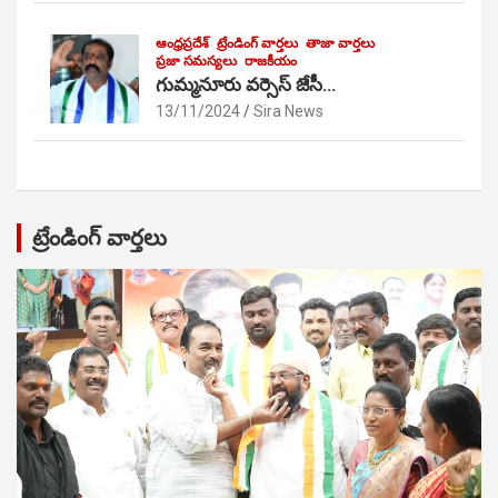
ఆంధ్రప్రదేశ్
ట్రేండింగ్ వార్తలు
తాజా వార్తలు
ప్రజా సమస్యలు
రాజకీయం
గుమ్మనూరు వర్సెస్ జేసీ…
13/11/2024
Sira News
ట్రేండింగ్ వార్తలు