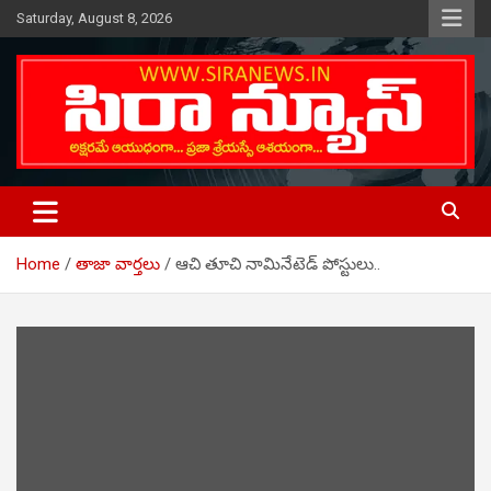
Skip
Saturday, August 8, 2026
to
content
Telugu Online News Daily
SIRA NEWS
Home
తాజా వార్తలు
ఆచి తూచి నామినేటెడ్ పోస్టులు..