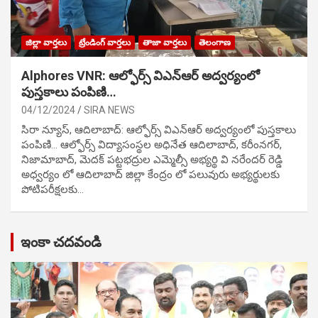
జిల్లా వార్తలు
ట్రేండింగ్ వార్తలు
తాజా వార్తలు
తెలంగాణ
Alphores VNR: ఆల్ఫోర్స్ విఎన్ఆర్ అద్వర్యంలో
పుస్తకాలు పంపిణి…
04/12/2024
SIRA NEWS
సిరా న్యూస్, ఆదిలాబాద్: ఆల్ఫోర్స్ విఎన్ఆర్ అద్వర్యంలో పుస్తకాలు
పంపిణి… ఆల్ఫోర్స్ విద్యాసంస్థల అధినేత ఆదిలాబాద్, కరీంనగర్,
నిజామాబాద్, మెదక్ పట్టభద్రుల ఎమ్మెల్సీ అభ్యర్థి వి నరేందర్ రెడ్డి
అధ్వర్యం లో ఆదిలాబాద్ జిల్లా కేంద్రం లో పలువురు అభ్యర్థులకు
పోటిప‌రీక్ష‌ల‌కు…
ఇంకా చదవండి