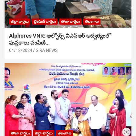
జిల్లా వార్తలు
ట్రేండింగ్ వార్తలు
తాజా వార్తలు
తెలంగాణ
Alphores VNR: ఆల్ఫోర్స్ విఎన్ఆర్ అద్వర్యంలో
పుస్తకాలు పంపిణి…
04/12/2024
SIRA NEWS
తాజా వార్తలు
జిల్లా వార్తలు
తెలంగాణ