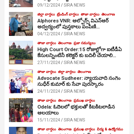
09/12/2024
SIRA NEWS
జిల్లా వార్తలు
ట్రేండింగ్ వార్తలు
తాజా వార్తలు
తెలంగాణ
Alphores VNR: ఆల్ఫోర్స్ విఎన్ఆర్
అద్వర్యంలో పుస్తకాలు పంపిణి…
04/12/2024
SIRA NEWS
తాజా వార్తలు
తెలంగాణ
ప్రజా సమస్యలు
High Court Order:15 రోజుల్లోగా ఐటీడీఏ
కేసులన్నింటినీ కలెక్టర్ కు బదిలీ చేయాలి…
27/11/2024
SIRA NEWS
తాజా వార్తలు
జిల్లా వార్తలు
తెలంగాణ
Advocate Sudheer: న్యాయవాది సంగెం
సుధీర్ కుమార్ కు సేవా పురస్కారం
24/11/2024
SIRA NEWS
తాజా వార్తలు
తెలంగాణ
ప్రముఖ వార్తలు
Odela: ఓదెల‌లో భక్తులతో కిటకిటలాడిన
ఆల‌యాలు
15/11/2024
SIRA NEWS
తాజా వార్తలు
తెలంగాణ
ప్రముఖ వార్తలు
విద్య & ఉద్యోగము