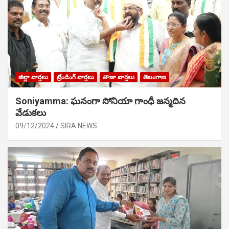
జిల్లా వార్తలు
ట్రేండింగ్ వార్తలు
తాజా వార్తలు
తెలంగాణ
Soniyamma: ఘ‌నంగా సోనియా గాంధీ జ‌న్మ‌దిన
వేడుక‌లు
09/12/2024
SIRA NEWS