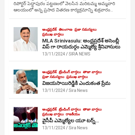
రిపోర్టర్ పెద్దాపురం పట్టణంలో వెలసిన మరిటమ్మ అమ్మవారి
ఆలయంలో అన్న ప్రసాద వితరణ కార్యక్రమాన్ని శుక్రవారం…
ఆంధ్రప్రదేశ్
తెలంగాణ
ప్రజా సమస్యలు
ప్రముఖ వార్తలు
MLA Srinivasulu: ఆంధ్రప్రదేశ్ అసెంబ్లీ
విప్ గా రాయదుర్గం ఎమ్మెల్యే శ్రీనివాసులు
13/11/2024
SIRA NEWS
ఆంధ్రప్రదేశ్
ట్రేండింగ్ వార్తలు
తాజా వార్తలు
ప్రజా సమస్యలు
ప్రముఖ వార్తలు
విజయసాయిరెడ్డికి ఎందుకంత ప్రేమ
13/11/2024
Sira News
ఆంధ్రప్రదేశ్
ట్రేండింగ్ వార్తలు
తాజా వార్తలు
ప్రముఖ వార్తలు
రాజకీయం
వైసీపీ ఎమ్మెల్యేల యూ టర్న్…
13/11/2024
Sira News