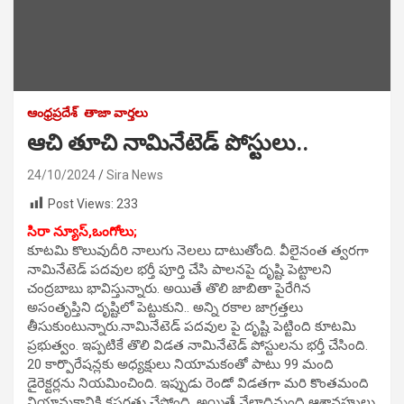
ఆంధ్రప్రదేశ్
తాజా వార్తలు
ఆచి తూచి నామినేటెడ్ పోస్టులు..
24/10/2024
Sira News
Post Views:
233
సిరా న్యూస్,ఒంగోలు;
కూటమి కొలువుదీరి నాలుగు నెలలు దాటుతోంది. వీలైనంత త్వరగా
నామినేటెడ్ పదవుల భర్తీ పూర్తి చేసి పాలనపై దృష్టి పెట్టాలని
చంద్రబాబు భావిస్తున్నారు. అయితే తొలి జాబితా పైరేగిన
అసంతృప్తిని దృష్టిలో పెట్టుకుని.. అన్ని రకాల జాగ్రత్తలు
తీసుకుంటున్నారు.నామినేటెడ్ పదవుల పై దృష్టి పెట్టింది కూటమి
ప్రభుత్వం. ఇప్పటికే తొలి విడత నామినేటెడ్ పోస్టులను భర్తీ చేసింది.
20 కార్పొరేషన్లకు అధ్యక్షులు నియామకంతో పాటు 99 మంది
డైరెక్టర్లను నియమించింది. ఇప్పుడు రెండో విడతగా మరి కొంతమంది
నియామకానికి కసరత్తు చేస్తోంది. అయితే వేలాదిమంది ఆశావహులు