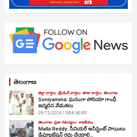
తెలంగాణ
జిల్లా వార్తలు
ట్రేండింగ్ వార్తలు
తాజా వార్తలు
తెలంగాణ
Soniyamma: ఘ‌నంగా సోనియా గాంధీ
జ‌న్మ‌దిన వేడుక‌లు
09/12/2024
SIRA NEWS
తెలంగాణ
ప్రజా సమస్యలు
రాజకీయం
Malla Reddy: సీనియర్ అసిస్టెంట్ సాయిలు
డిప్యూటేషన్ రద్దు చేయాలి…