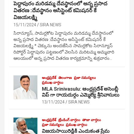
పెద్దాపురం మరిడమ్మ దేవస్థానంలో అన్న ప్రసాద
వితరణ :దేవస్థానం అసిస్టెంట్ కమిషనర్ కే
విజయలక్ష్మి
15/11/2024
SIRA NEWS
సిరాన్యూస్, సామర్లకోట పెద్దాపురం మరిడమ్మ దేవస్థానంలో
అన్న ప్రసాద వితరణ :దేవస్థానం అసిస్టెంట్ కమిషనర్ కే
విజయలక్ష్మి * చెక్కును అందజేసిన సామర్లకోట సిరాన్యూస్
రిపోర్టర్ పెద్దాపురం పట్టణంలో వెలసిన మరిటమ్మ అమ్మవారి
ఆలయంలో అన్న ప్రసాద వితరణ కార్యక్రమాన్ని శుక్రవారం…
ఆంధ్రప్రదేశ్
తెలంగాణ
ప్రజా సమస్యలు
ప్రముఖ వార్తలు
MLA Srinivasulu: ఆంధ్రప్రదేశ్ అసెంబ్లీ
విప్ గా రాయదుర్గం ఎమ్మెల్యే శ్రీనివాసులు
13/11/2024
SIRA NEWS
ఆంధ్రప్రదేశ్
ట్రేండింగ్ వార్తలు
తాజా వార్తలు
ప్రజా సమస్యలు
ప్రముఖ వార్తలు
విజయసాయిరెడ్డికి ఎందుకంత ప్రేమ