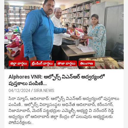
జిల్లా వార్తలు
ట్రేండింగ్ వార్తలు
తాజా వార్తలు
తెలంగాణ
Alphores VNR: ఆల్ఫోర్స్ విఎన్ఆర్ అద్వర్యంలో
పుస్తకాలు పంపిణి…
04/12/2024
SIRA NEWS
సిరా న్యూస్, ఆదిలాబాద్: ఆల్ఫోర్స్ విఎన్ఆర్ అద్వర్యంలో పుస్తకాలు
పంపిణి… ఆల్ఫోర్స్ విద్యాసంస్థల అధినేత ఆదిలాబాద్, కరీంనగర్,
నిజామాబాద్, మెదక్ పట్టభద్రుల ఎమ్మెల్సీ అభ్యర్థి వి నరేందర్ రెడ్డి
అధ్వర్యం లో ఆదిలాబాద్ జిల్లా కేంద్రం లో పలువురు అభ్యర్థులకు
పోటిప‌రీక్ష‌ల‌కు…