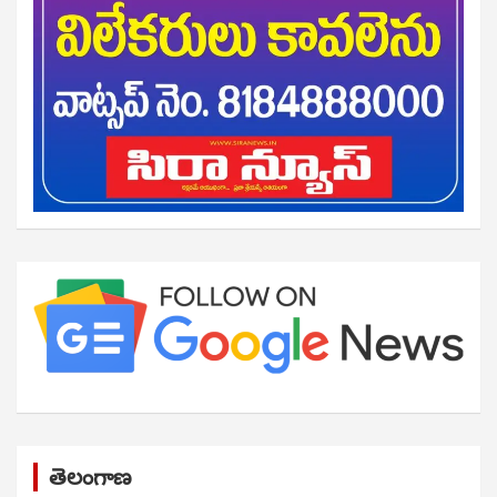
తెలంగాణ