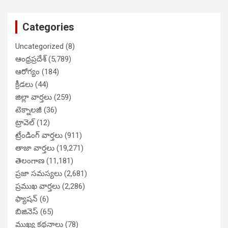
Categories
Uncategorized
(8)
ఆంధ్రప్రదేశ్
(5,789)
ఆరోగ్యం
(184)
క్రీడలు
(44)
జిల్లా వార్తలు
(259)
టెక్నాలజీ
(36)
ట్రావెల్
(12)
ట్రేండింగ్ వార్తలు
(911)
తాజా వార్తలు
(19,271)
తెలంగాణ
(11,181)
ప్రజా సమస్యలు
(2,681)
ప్రముఖ వార్తలు
(2,286)
ఫ్యాషన్
(6)
బిజినెస్
(65)
ముఖ్య కథనాలు
(78)