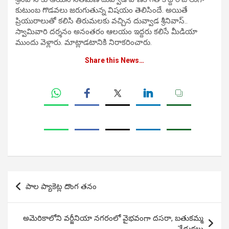
కుటుంబ గొడవలు జరుగుతున్న విషయం తెలిసిందే. అయితే
ప్రియురాలుతో కలిసి తిరుమలకు వచ్చిన దువ్వాడ శ్రీనివాస్..
స్వామివారి దర్శనం అనంతరం ఆలయం ఇద్దరు కలిసే మీడియా
ముందు వెళ్లారు. మాట్లాడటానికి నిరాకరించారు.
Share this News…
Post
పాల ప్యాకెట్ల దొంగ తనం
navigation
అమెరికాలోని వ‌ర్జీనియా నగరంలో వైభ‌వంగా ద‌స‌రా, బతుకమ్మ