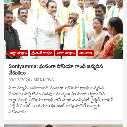
జిల్లా వార్తలు
ట్రేండింగ్ వార్తలు
తాజా వార్తలు
తెలంగాణ
Soniyamma: ఘ‌నంగా సోనియా గాంధీ జ‌న్మ‌దిన
వేడుక‌లు
09/12/2024
SIRA NEWS
సిరా న్యూస్, ఆదిలాబాద్ ఘ‌నంగా సోనియా గాంధీ జ‌న్మ‌దిన
వేడుక‌లు పార్టీ కోసం ప‌ద‌వుల‌ను తృణ ప్రాయంగా త్య‌జించిన
త్యాగమూర్తి సోనియా గాంధీ అని మాజీ మున్సిప‌ల్ చైర్మ‌న్, కాంగ్రెస్
పార్టీ సీనియ‌ర్ నాయ‌కులు దిగంబ‌ర్ రావు పాటిల్ అన్నారు.
సోమవారం…