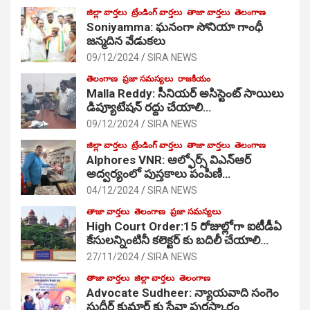
జిల్లా వార్తలు
ట్రేండింగ్ వార్తలు
తాజా వార్తలు
తెలంగాణ
Soniyamma: ఘ‌నంగా సోనియా గాంధీ
జ‌న్మ‌దిన వేడుక‌లు
09/12/2024
SIRA NEWS
తెలంగాణ
ప్రజా సమస్యలు
రాజకీయం
Malla Reddy: సీనియర్ అసిస్టెంట్ సాయిలు
డిప్యూటేషన్ రద్దు చేయాలి…
09/12/2024
SIRA NEWS
జిల్లా వార్తలు
ట్రేండింగ్ వార్తలు
తాజా వార్తలు
తెలంగాణ
Alphores VNR: ఆల్ఫోర్స్ విఎన్ఆర్
అద్వర్యంలో పుస్తకాలు పంపిణి…
04/12/2024
SIRA NEWS
తాజా వార్తలు
తెలంగాణ
ప్రజా సమస్యలు
High Court Order:15 రోజుల్లోగా ఐటీడీఏ
కేసులన్నింటినీ కలెక్టర్ కు బదిలీ చేయాలి…
27/11/2024
SIRA NEWS
తాజా వార్తలు
జిల్లా వార్తలు
తెలంగాణ
Advocate Sudheer: న్యాయవాది సంగెం
సుధీర్ కుమార్ కు సేవా పురస్కారం