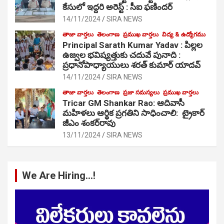
కేసులో ఇద్దరి అరెస్ట్ : సీఐ ఫణిందర్
14/11/2024
SIRA NEWS
తాజా వార్తలు
తెలంగాణ
ప్రముఖ వార్తలు
విద్య & ఉద్యోగము
Principal Sarath Kumar Yadav : పిల్లల
ఉజ్వల భవిష్యత్తుకు చదువే పునాది :
ప్రధానోపాధ్యాయులు శరత్ కుమార్ యాదవ్
14/11/2024
SIRA NEWS
తాజా వార్తలు
తెలంగాణ
ప్రజా సమస్యలు
ప్రముఖ వార్తలు
Tricar GM Shankar Rao: ఆదివాసీ
మహిళలు ఆర్థిక ప్రగతిని సాధించాలి: ట్రైకార్
జీఎం శంకర్‌రావు
13/11/2024
SIRA NEWS
We Are Hiring…!