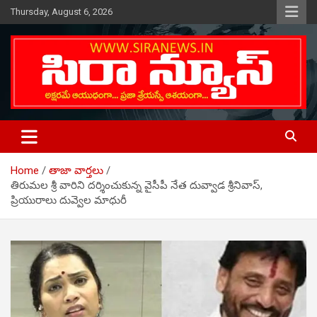
Skip
Thursday, August 6, 2026
to
content
Telugu Online News Daily
SIRA NEWS
Home
తాజా వార్తలు
తిరుమల శ్రీ వారిని దర్శించుకున్న వైసీపీ నేత దువ్వాడ శ్రీనివాస్,
ప్రియురాలు దువ్వెల మాధురీ