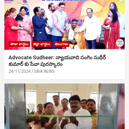
తాజా వార్తలు
జిల్లా వార్తలు
తెలంగాణ
Advocate Sudheer: న్యాయవాది సంగెం సుధీర్
కుమార్ కు సేవా పురస్కారం
24/11/2024
SIRA NEWS