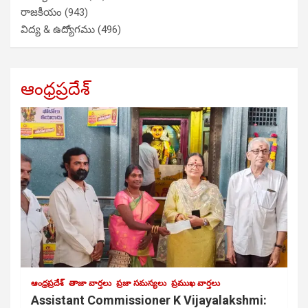
రాజకీయం
(943)
విద్య & ఉద్యోగము
(496)
ఆంధ్రప్రదేశ్
ఆంధ్రప్రదేశ్
తాజా వార్తలు
ప్రజా సమస్యలు
ప్రముఖ వార్తలు
Assistant Commissioner K Vijayalakshmi: