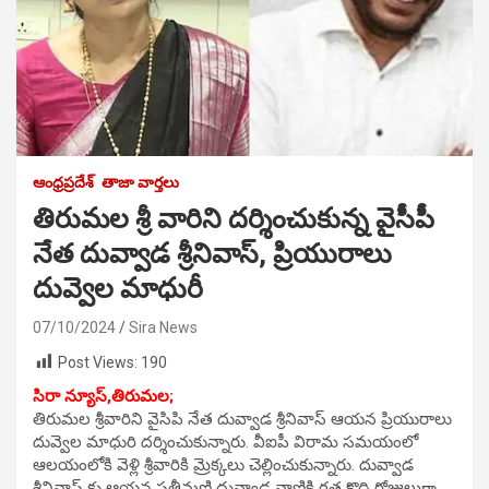
ఆంధ్రప్రదేశ్
తాజా వార్తలు
తిరుమల శ్రీ వారిని దర్శించుకున్న వైసీపీ
నేత దువ్వాడ శ్రీనివాస్, ప్రియురాలు
దువ్వెల మాధురీ
07/10/2024
Sira News
Post Views:
190
సిరా న్యూస్,తిరుమల;
తిరుమల శ్రీవారిని వైసిపి నేత దువ్వాడ శ్రీనివాస్ ఆయన ప్రియురాలు
దువ్వెల మాధురి దర్శించుకున్నారు. వీఐపీ విరామ సమయంలో
ఆలయంలోకి వెళ్లి శ్రీవారికి మ్రెక్కలు చెల్లించుకున్నారు. దువ్వాడ
శ్రీనివాస్ కు ఆయన సతీమణి దువ్వాడ వాణికి గత కొద్ది రోజులుగా