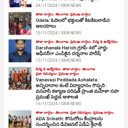
24/11/2024
SIRA NEWS
తాజా వార్తలు
తెలంగాణ
ప్రముఖ వార్తలు
Odela: ఓదెల‌లో భక్తులతో కిటకిటలాడిన
ఆల‌యాలు
15/11/2024
SIRA NEWS
తాజా వార్తలు
తెలంగాణ
ప్రముఖ వార్తలు
విద్య & ఉద్యోగము
Darshanala Harish:గ్రూప్-4లో వార్డు
ఆఫీసర్‌గా ఎంపికైన దర్శనాల హరీష్
15/11/2024
SIRA NEWS
విద్య & ఉద్యోగము
తాజా వార్తలు
తెలంగాణ
ప్రజా సమస్యలు
ప్రముఖ వార్తలు
Vanavasi Peddada Ashalata :
అన్నిదానాల కంటే విద్యాధానం గొప్పది :
వనవాసి కళ్యాణ పరిషత్ ప్రాంత మహిళా సహ
ప్రముఖ్ పెద్దడ ఆశాలత
15/11/2024
SIRA NEWS
తాజా వార్తలు
తెలంగాణ
ప్రజా సమస్యలు
ప్రముఖ వార్తలు
ADA Srinath: కొనుగోలు కేంద్రాల‌ను
సంద‌ర్శించిన డివిజనల్ ఏడీఏ శ్రీనాథ్