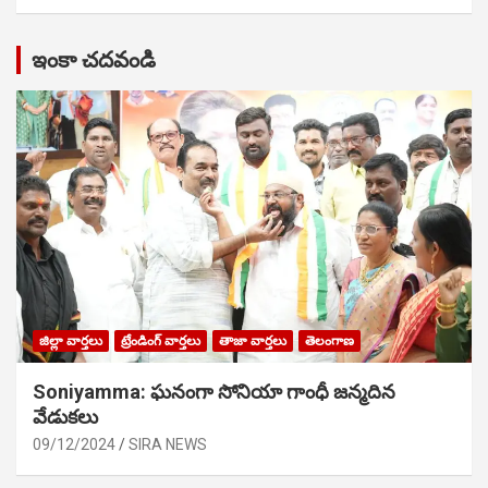
ఇంకా చదవండి
జిల్లా వార్తలు
ట్రేండింగ్ వార్తలు
తాజా వార్తలు
తెలంగాణ
Soniyamma: ఘ‌నంగా సోనియా గాంధీ జ‌న్మ‌దిన
వేడుక‌లు
09/12/2024
SIRA NEWS