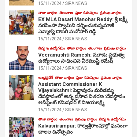
15/11/2024
SIRA NEWS
తాజా వార్తలు
తెలంగాణ
ప్రజా సమస్యలు
ప్రముఖ వార్తలు
EX MLA Dasari Manohar Reddy: శ్రీ లక్ష్మీ
నరసింహ స్వామిని దర్శించుకున్నమాజీ
ఎమ్మెల్యే దాసరి మనోహర్ రెడ్డి
15/11/2024
SIRA NEWS
విద్య & ఉద్యోగము
తాజా వార్తలు
తెలంగాణ
ప్రముఖ వార్తలు
Veeramushti Ramesh: మూడు ప్రభుత్వ
ఉద్యోగాలు సాధించిన వీరముష్టి రమేష్
15/11/2024
SIRA NEWS
ఆంధ్రప్రదేశ్
తాజా వార్తలు
ప్రజా సమస్యలు
ప్రముఖ వార్తలు
Assistant Commissioner K
Vijayalakshmi: పెద్దాపురం మరిడమ్మ
దేవస్థానంలో అన్న ప్రసాద వితరణ :దేవస్థానం
అసిస్టెంట్ కమిషనర్ కే విజయలక్ష్మి
15/11/2024
SIRA NEWS
తాజా వార్తలు
తెలంగాణ
ప్రముఖ వార్తలు
విద్య & ఉద్యోగము
Kalvasrirampur: కాల్వశ్రీరాంపూర్లో ఘనంగా
బాలల దినోత్సవం