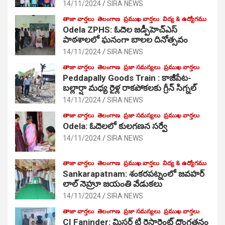
14/11/2024
SIRA NEWS
తాజా వార్తలు
తెలంగాణ
ప్రముఖ వార్తలు
విద్య & ఉద్యోగము
Odela ZPHS: ఓదెల జ‌డ్పీహెచ్ఎస్
పాఠ‌శాల‌లో ఘనంగా బాలల దినోత్సవం
14/11/2024
SIRA NEWS
తాజా వార్తలు
తెలంగాణ
ప్రజా సమస్యలు
ప్రముఖ వార్తలు
Peddapally Goods Train : కాజీపేట-
బల్లార్షా మధ్య రైళ్ల రాకపోకలకు గ్రీన్ సిగ్నల్
14/11/2024
SIRA NEWS
తాజా వార్తలు
తెలంగాణ
ప్రజా సమస్యలు
ప్రముఖ వార్తలు
Odela: ఓదెలలో కులగణన సర్వే
14/11/2024
SIRA NEWS
తాజా వార్తలు
తెలంగాణ
ప్రముఖ వార్తలు
విద్య & ఉద్యోగము
Sankarapatnam: శంకరపట్నంలో జవహర్
లాల్ నెహ్రూ జయంతి వేడుకలు
14/11/2024
SIRA NEWS
తాజా వార్తలు
తెలంగాణ
ప్రజా సమస్యలు
ప్రముఖ వార్తలు
CI Faninder: మిస్టర్ టి రెస్టారెంట్ దొంగతనం