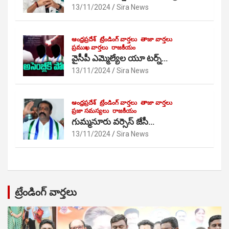
13/11/2024
Sira News
ఆంధ్రప్రదేశ్
ట్రేండింగ్ వార్తలు
తాజా వార్తలు
ప్రముఖ వార్తలు
రాజకీయం
వైసీపీ ఎమ్మెల్యేల యూ టర్న్…
13/11/2024
Sira News
ఆంధ్రప్రదేశ్
ట్రేండింగ్ వార్తలు
తాజా వార్తలు
ప్రజా సమస్యలు
రాజకీయం
గుమ్మనూరు వర్సెస్ జేసీ…
13/11/2024
Sira News
ట్రేండింగ్ వార్తలు