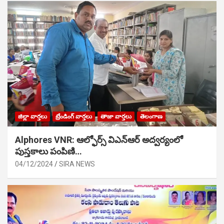
జిల్లా వార్తలు
ట్రేండింగ్ వార్తలు
తాజా వార్తలు
తెలంగాణ
Alphores VNR: ఆల్ఫోర్స్ విఎన్ఆర్ అద్వర్యంలో
పుస్తకాలు పంపిణి…
04/12/2024
SIRA NEWS