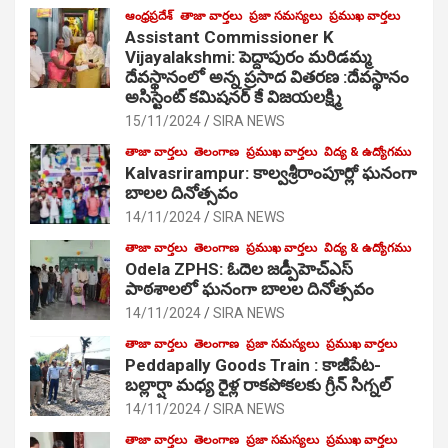
ఆంధ్రప్రదేశ్
తాజా వార్తలు
ప్రజా సమస్యలు
ప్రముఖ వార్తలు
Assistant Commissioner K
Vijayalakshmi: పెద్దాపురం మరిడమ్మ
దేవస్థానంలో అన్న ప్రసాద వితరణ :దేవస్థానం
అసిస్టెంట్ కమిషనర్ కే విజయలక్ష్మి
15/11/2024
SIRA NEWS
తాజా వార్తలు
తెలంగాణ
ప్రముఖ వార్తలు
విద్య & ఉద్యోగము
Kalvasrirampur: కాల్వశ్రీరాంపూర్లో ఘనంగా
బాలల దినోత్సవం
14/11/2024
SIRA NEWS
తాజా వార్తలు
తెలంగాణ
ప్రముఖ వార్తలు
విద్య & ఉద్యోగము
Odela ZPHS: ఓదెల జ‌డ్పీహెచ్ఎస్
పాఠ‌శాల‌లో ఘనంగా బాలల దినోత్సవం
14/11/2024
SIRA NEWS
తాజా వార్తలు
తెలంగాణ
ప్రజా సమస్యలు
ప్రముఖ వార్తలు
Peddapally Goods Train : కాజీపేట-
బల్లార్షా మధ్య రైళ్ల రాకపోకలకు గ్రీన్ సిగ్నల్
14/11/2024
SIRA NEWS
తాజా వార్తలు
తెలంగాణ
ప్రజా సమస్యలు
ప్రముఖ వార్తలు