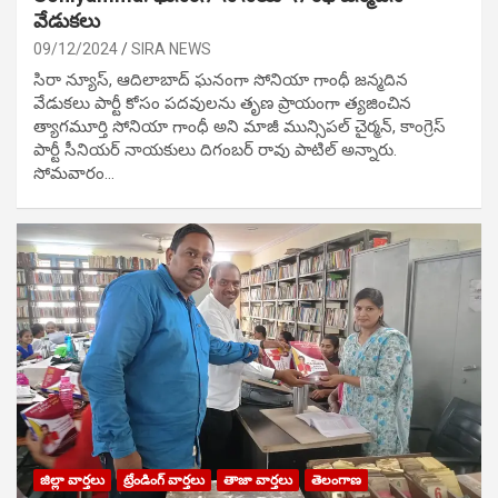
వేడుక‌లు
09/12/2024
SIRA NEWS
సిరా న్యూస్, ఆదిలాబాద్ ఘ‌నంగా సోనియా గాంధీ జ‌న్మ‌దిన
వేడుక‌లు పార్టీ కోసం ప‌ద‌వుల‌ను తృణ ప్రాయంగా త్య‌జించిన
త్యాగమూర్తి సోనియా గాంధీ అని మాజీ మున్సిప‌ల్ చైర్మ‌న్, కాంగ్రెస్
పార్టీ సీనియ‌ర్ నాయ‌కులు దిగంబ‌ర్ రావు పాటిల్ అన్నారు.
సోమవారం…
జిల్లా వార్తలు
ట్రేండింగ్ వార్తలు
తాజా వార్తలు
తెలంగాణ