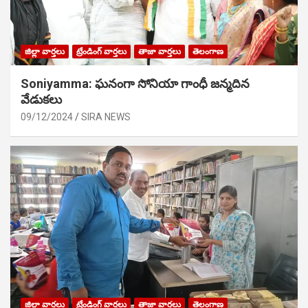
జిల్లా వార్తలు
ట్రేండింగ్ వార్తలు
తాజా వార్తలు
తెలంగాణ
Soniyamma: ఘ‌నంగా సోనియా గాంధీ జ‌న్మ‌దిన
వేడుక‌లు
09/12/2024
SIRA NEWS
జిల్లా వార్తలు
ట్రేండింగ్ వార్తలు
తాజా వార్తలు
తెలంగాణ