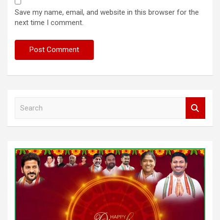
Save my name, email, and website in this browser for the
next time I comment.
S
e
a
r
c
h