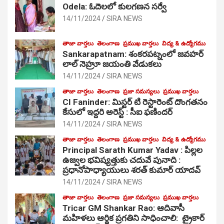
Odela: ఓదెలలో కులగణన సర్వే
14/11/2024
SIRA NEWS
తాజా వార్తలు
తెలంగాణ
ప్రముఖ వార్తలు
విద్య & ఉద్యోగము
Sankarapatnam: శంకరపట్నంలో జవహర్
లాల్ నెహ్రూ జయంతి వేడుకలు
14/11/2024
SIRA NEWS
తాజా వార్తలు
తెలంగాణ
ప్రజా సమస్యలు
ప్రముఖ వార్తలు
CI Faninder: మిస్టర్ టి రెస్టారెంట్ దొంగతనం
కేసులో ఇద్దరి అరెస్ట్ : సీఐ ఫణిందర్
14/11/2024
SIRA NEWS
తాజా వార్తలు
తెలంగాణ
ప్రముఖ వార్తలు
విద్య & ఉద్యోగము
Principal Sarath Kumar Yadav : పిల్లల
ఉజ్వల భవిష్యత్తుకు చదువే పునాది :
ప్రధానోపాధ్యాయులు శరత్ కుమార్ యాదవ్
14/11/2024
SIRA NEWS
తాజా వార్తలు
తెలంగాణ
ప్రజా సమస్యలు
ప్రముఖ వార్తలు
Tricar GM Shankar Rao: ఆదివాసీ
మహిళలు ఆర్థిక ప్రగతిని సాధించాలి: ట్రైకార్