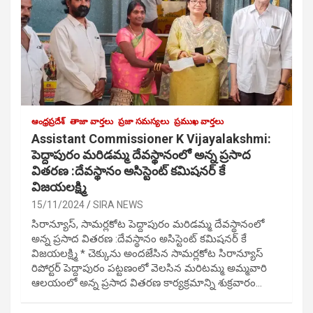
ఆంధ్రప్రదేశ్
తాజా వార్తలు
ప్రజా సమస్యలు
ప్రముఖ వార్తలు
Assistant Commissioner K Vijayalakshmi:
పెద్దాపురం మరిడమ్మ దేవస్థానంలో అన్న ప్రసాద
వితరణ :దేవస్థానం అసిస్టెంట్ కమిషనర్ కే
విజయలక్ష్మి
15/11/2024
SIRA NEWS
సిరాన్యూస్, సామర్లకోట పెద్దాపురం మరిడమ్మ దేవస్థానంలో
అన్న ప్రసాద వితరణ :దేవస్థానం అసిస్టెంట్ కమిషనర్ కే
విజయలక్ష్మి * చెక్కును అందజేసిన సామర్లకోట సిరాన్యూస్
రిపోర్టర్ పెద్దాపురం పట్టణంలో వెలసిన మరిటమ్మ అమ్మవారి
ఆలయంలో అన్న ప్రసాద వితరణ కార్యక్రమాన్ని శుక్రవారం…