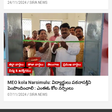
24/11/2024
SIRA NEWS
జిల్లా వార్తలు
తాజా వార్తలు
తెలంగాణ
ప్రముఖ వార్తలు
విద్య & ఉద్యోగము
MEO kola Narsimulu: విద్యార్థులు పఠ‌నాసక్తిని
పెంపొందించాలి : ఎంఈఓ కోల నర్సింలు
07/11/2024
SIRA NEWS