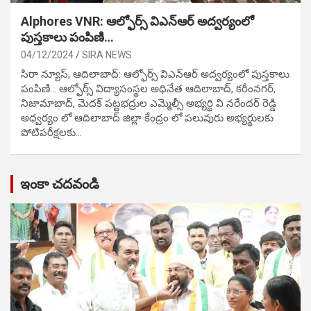
Alphores VNR: ఆల్ఫోర్స్ విఎన్ఆర్ అద్వర్యంలో
పుస్తకాలు పంపిణి…
04/12/2024
SIRA NEWS
సిరా న్యూస్, ఆదిలాబాద్: ఆల్ఫోర్స్ విఎన్ఆర్ అద్వర్యంలో పుస్తకాలు
పంపిణి… ఆల్ఫోర్స్ విద్యాసంస్థల అధినేత ఆదిలాబాద్, కరీంనగర్,
నిజామాబాద్, మెదక్ పట్టభద్రుల ఎమ్మెల్సీ అభ్యర్థి వి నరేందర్ రెడ్డి
అధ్వర్యం లో ఆదిలాబాద్ జిల్లా కేంద్రం లో పలువురు అభ్యర్థులకు
పోటిప‌రీక్ష‌ల‌కు…
ఇంకా చదవండి