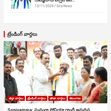
గుమ్మనూరు వర్సెస్ జేసీ…
13/11/2024
Sira News
ట్రేండింగ్ వార్తలు
జిల్లా వార్తలు
ట్రేండింగ్ వార్తలు
తాజా వార్తలు
తెలంగాణ
Soniyamma: ఘ‌నంగా సోనియా గాంధీ జ‌న్మ‌దిన