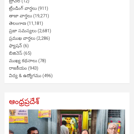
ట్రావెల్
(12)
ట్రేండింగ్ వార్తలు
(911)
తాజా వార్తలు
(19,271)
తెలంగాణ
(11,181)
ప్రజా సమస్యలు
(2,681)
ప్రముఖ వార్తలు
(2,286)
ఫ్యాషన్
(6)
బిజినెస్
(65)
ముఖ్య కథనాలు
(78)
రాజకీయం
(943)
విద్య & ఉద్యోగము
(496)
ఆంధ్రప్రదేశ్