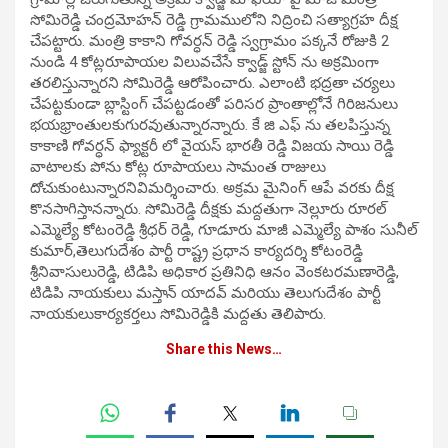
సోమిరెడ్డి చంద్రమోహన్ రెడ్డి గ్రామములోని నిద్రించి సత్యాగ్రహ దీక్ష
చేపట్టారు. మంత్రి కాకాని గోవర్ధన్ రెడ్డి స్వగ్రామం పక్కనే రోజుకి 2
నుండి 4 కోట్లరూపాయల విలువచేసే క్వాడ్జ్ స్టోన్ ను అక్రమింగా
తరలిస్తున్నారని సోమిరెడ్డి ఆరోపించారు. ఎలాంటి భద్రతా చర్యలు
చేపట్టకుండా బ్లాస్టింగ్ చేపట్టడంతో పరిసర ప్రాంతాల్లోనే గిరిజనులు
భయభ్రాంతులకుగురవుతున్నారన్నారు. కే జి ఎఫ్ ను తలపిస్తున్న
కాకాణి గోవర్ధన్ ఫ్యాక్టరీ లో వైయస్ భారతీ రెడ్డి విజయ సాయి రెడ్డి
వాటాలకు పోను కోట్ల రూపాయలు సామంత రాజులు
దోచుకుంటున్నారనివిమర్శించారు. అక్రమ మైనింగ్ ఆపే వరకు దీక్ష
కొనసాగిస్తానన్నారు. సోమిరెడ్డి దీక్షకు మద్దతుగా నెల్లూరు రూరల్
ఎమ్మెల్యే కోటంరెడ్డి శ్రీధర్ రెడ్డి, గూడూరు మాజీ ఎమ్మెల్యే పాశం సునీల్
కుమార్,తెలుగుదేశం పార్టీ రాష్ట్ర ప్రధాన కార్యదర్శి కోటంరెడ్డి
శ్రీనివాసులురెడ్డి, టిడిపి అధికార ప్రతినిధి ఆనం వెంకటరమణారెడ్డి,
టిడిపి నాయకులు మస్తాన్ యాదవ్ మరియు తెలుగుదేశం పార్టీ
నాయకులుకార్యకర్తలు సోమిరెడ్డికి మద్దతు తెలిపారు.
Share this News…