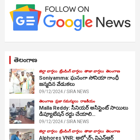
తెలంగాణ
జిల్లా వార్తలు
ట్రేండింగ్ వార్తలు
తాజా వార్తలు
తెలంగాణ
Soniyamma: ఘ‌నంగా సోనియా గాంధీ
జ‌న్మ‌దిన వేడుక‌లు
09/12/2024
SIRA NEWS
తెలంగాణ
ప్రజా సమస్యలు
రాజకీయం
Malla Reddy: సీనియర్ అసిస్టెంట్ సాయిలు
డిప్యూటేషన్ రద్దు చేయాలి…
09/12/2024
SIRA NEWS
జిల్లా వార్తలు
ట్రేండింగ్ వార్తలు
తాజా వార్తలు
తెలంగాణ
Alphores VNR: ఆల్ఫోర్స్ విఎన్ఆర్