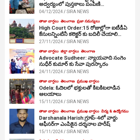
అద్వర్యంలో పుస్తకాలు పంపిణి…
04/12/2024
SIRA NEWS
తాజా వార్తలు
తెలంగాణ
ప్రజా సమస్యలు
High Court Order:15 రోజుల్లోగా ఐటీడీఏ
కేసులన్నింటినీ కలెక్టర్ కు బదిలీ చేయాలి…
27/11/2024
SIRA NEWS
తాజా వార్తలు
జిల్లా వార్తలు
తెలంగాణ
Advocate Sudheer: న్యాయవాది సంగెం
సుధీర్ కుమార్ కు సేవా పురస్కారం
24/11/2024
SIRA NEWS
తాజా వార్తలు
తెలంగాణ
ప్రముఖ వార్తలు
Odela: ఓదెల‌లో భక్తులతో కిటకిటలాడిన
ఆల‌యాలు
15/11/2024
SIRA NEWS
తాజా వార్తలు
తెలంగాణ
ప్రముఖ వార్తలు
విద్య & ఉద్యోగము
Darshanala Harish:గ్రూప్-4లో వార్డు
ఆఫీసర్‌గా ఎంపికైన దర్శనాల హరీష్
15/11/2024
SIRA NEWS