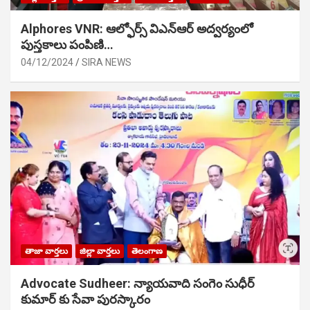
Alphores VNR: ఆల్ఫోర్స్ విఎన్ఆర్ అద్వర్యంలో
పుస్తకాలు పంపిణి…
04/12/2024
SIRA NEWS
తాజా వార్తలు
జిల్లా వార్తలు
తెలంగాణ
Advocate Sudheer: న్యాయవాది సంగెం సుధీర్
కుమార్ కు సేవా పురస్కారం