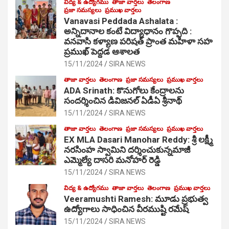
విద్య & ఉద్యోగము
తాజా వార్తలు
తెలంగాణ
ప్రజా సమస్యలు
ప్రముఖ వార్తలు
Vanavasi Peddada Ashalata :
అన్నిదానాల కంటే విద్యాధానం గొప్పది :
వనవాసి కళ్యాణ పరిషత్ ప్రాంత మహిళా సహ
ప్రముఖ్ పెద్దడ ఆశాలత
15/11/2024
SIRA NEWS
తాజా వార్తలు
తెలంగాణ
ప్రజా సమస్యలు
ప్రముఖ వార్తలు
ADA Srinath: కొనుగోలు కేంద్రాల‌ను
సంద‌ర్శించిన డివిజనల్ ఏడీఏ శ్రీనాథ్
15/11/2024
SIRA NEWS
తాజా వార్తలు
తెలంగాణ
ప్రజా సమస్యలు
ప్రముఖ వార్తలు
EX MLA Dasari Manohar Reddy: శ్రీ లక్ష్మీ
నరసింహ స్వామిని దర్శించుకున్నమాజీ
ఎమ్మెల్యే దాసరి మనోహర్ రెడ్డి
15/11/2024
SIRA NEWS
విద్య & ఉద్యోగము
తాజా వార్తలు
తెలంగాణ
ప్రముఖ వార్తలు
Veeramushti Ramesh: మూడు ప్రభుత్వ
ఉద్యోగాలు సాధించిన వీరముష్టి రమేష్
15/11/2024
SIRA NEWS