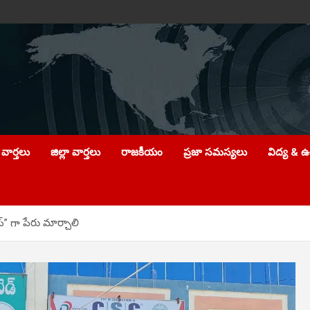
వార్తలు
జిల్లా వార్తలు
రాజకీయం
ప్రజా సమస్యలు
విద్య & 
్” గా పేరు మార్చాలి