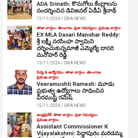
ADA Srinath: కొనుగోలు కేంద్రాల‌ను
సంద‌ర్శించిన డివిజనల్ ఏడీఏ శ్రీనాథ్
15/11/2024
SIRA NEWS
తాజా వార్తలు
తెలంగాణ
ప్రజా సమస్యలు
ప్రముఖ వార్తలు
EX MLA Dasari Manohar Reddy:
శ్రీ లక్ష్మీ నరసింహ స్వామిని
దర్శించుకున్నమాజీ ఎమ్మెల్యే దాసరి
మనోహర్ రెడ్డి
15/11/2024
SIRA NEWS
విద్య & ఉద్యోగము
తాజా వార్తలు
తెలంగాణ
ప్రముఖ వార్తలు
Veeramushti Ramesh: మూడు
ప్రభుత్వ ఉద్యోగాలు సాధించిన
వీరముష్టి రమేష్
15/11/2024
SIRA NEWS
ఆంధ్రప్రదేశ్
తాజా వార్తలు
ప్రజా సమస్యలు
ప్రముఖ వార్తలు
Assistant Commissioner K
Vijayalakshmi: పెద్దాపురం మరిడమ్మ