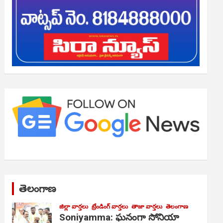
తెలంగాణ
జిల్లా వార్తలు
ట్రేండింగ్ వార్తలు
తాజా వార్తలు
తెలంగాణ
Soniyamma: ఘ‌నంగా సోనియా