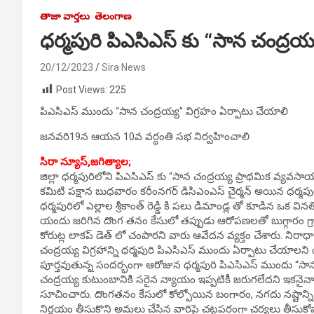
తాజా వార్తలు
తెలంగాణ
ధర్మపురి పిఎసిఎస్ కు “సాన చంద్రయ్
20/12/2023
Sira News
Post Views:
225
పిఎసిఎస్ ముందు “సాన చంద్రయ్య” విగ్రహం ఏర్పాటు చేయాలి
జనవరి19న ఆయన 10వ వర్ధంతి సభ నిర్వహించాలి
సిరా న్యూస్,
జగిత్యాల;
జిల్లా ధర్మపురిలోని పిఎసిఎస్ కు “సాన చంద్రయ్య ప్రాథమిక వ్యవస
కమిటి పక్షాన బుధవారం కరీంనగర్ డిసిఎంఎస్ చైర్మన్ అయిన ధర్మపురి పి
ధర్మపురిలో ఎల్లాల శ్రీకాంత్ రెడ్డి కి పలు డిమాండ్ల తో కూడిన ఒక విన
యందు జరిగిన దొంగ తనం కేసులో తప్పుడు ఆరోపణలతో బుగ్గారం గ్రా
కోరుట్ల లాకప్ డెత్ లో చంపారని వారు ఆవేదన వ్యక్తం చేశారు. ని
చంద్రయ్య విగ్రహాన్ని ధర్మపురి పిఎసిఎస్ ముందు ఏర్పాటు చేయాలని డ
పూర్తవుతున్న సందర్భంగా ఆరోజున ధర్మపురి పిఎసిఎస్ ముందు “సా
చంద్రయ్య కుటుంబానికి సరైన న్యాయం ఇప్పటికీ జరుగలేదని ఇకనైనా 
సూచించారు. దొంగతనం కేసులో కోల్పోయిన బంగారం, నగదు నష్టాన్ని 
నిర్ణయం తీసుకొని అమలు చేసిన వారిపై చట్టపరంగా చర్యలు తీసుకో