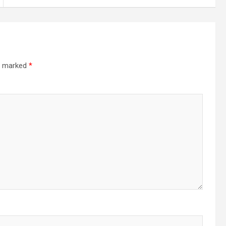
re marked
*