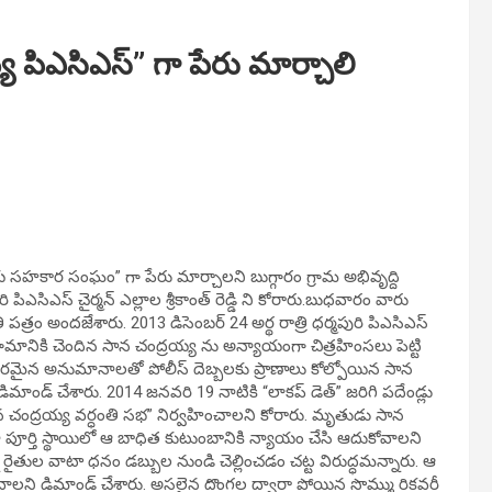
య పిఎసిఎస్” గా పేరు మార్చాలి
ాయ సహకార సంఘం” గా పేరు మార్చాలని బుగ్గారం గ్రామ అభివృద్ది
ఎసిఎస్ చైర్మన్ ఎల్లాల శ్రీకాంత్ రెడ్డి ని కోరారు.బుధవారం వారు
తి పత్రం అందజేశారు. 2013 డిసెంబర్ 24 అర్థ రాత్రి ధర్మపురి పిఎసిఎస్
మానికి చెందిన సాన చంద్రయ్య ను అన్యాయంగా చిత్రహింసలు పెట్టి
రాధారమైన అనుమానాలతో పోలీస్ దెబ్బలకు ప్రాణాలు కోల్పోయిన సాన
ిమాండ్ చేశారు. 2014 జనవరి 19 నాటికి “లాకప్ డెత్” జరిగి పదేండ్లు
న చంద్రయ్య వర్ధంతి సభ” నిర్వహించాలని కోరారు. మృతుడు సాన
పూర్తి స్థాయిలో ఆ బాధిత కుటుంబానికి న్యాయం చేసి ఆదుకోవాలని
రైతుల వాటా ధనం డబ్బుల నుండి చెల్లించడం చట్ట విరుద్ధమన్నారు. ఆ
వాలని డిమాండ్ చేశారు. అసలైన దొంగల ద్వారా పోయిన సొమ్ము రికవరీ