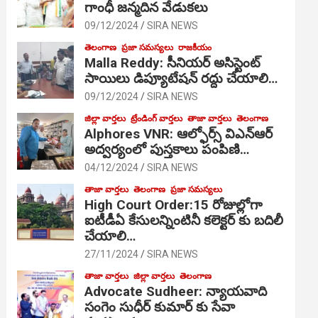
గాంధీ జ‌న్మ‌దిన వేడుక‌లు
09/12/2024
SIRA NEWS
తెలంగాణ
ప్రజా సమస్యలు
రాజకీయం
Malla Reddy: సీనియర్ అసిస్టెంట్
సాయిలు డిప్యూటేషన్ రద్దు చేయాలి…
09/12/2024
SIRA NEWS
జిల్లా వార్తలు
ట్రేండింగ్ వార్తలు
తాజా వార్తలు
తెలంగాణ
Alphores VNR: ఆల్ఫోర్స్ విఎన్ఆర్
అద్వర్యంలో పుస్తకాలు పంపిణి…
04/12/2024
SIRA NEWS
తాజా వార్తలు
తెలంగాణ
ప్రజా సమస్యలు
High Court Order:15 రోజుల్లోగా
ఐటీడీఏ కేసులన్నింటినీ కలెక్టర్ కు బదిలీ
చేయాలి…
27/11/2024
SIRA NEWS
తాజా వార్తలు
జిల్లా వార్తలు
తెలంగాణ
Advocate Sudheer: న్యాయవాది
సంగెం సుధీర్ కుమార్ కు సేవా