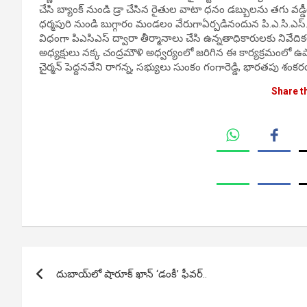
చేసి బ్యాంక్ నుండి డ్రా చేసిన రైతుల వాటా ధనం డబ్బులను తగు వడ్డ
ధర్మపురి నుండి బుగ్గారం మండలం వేరుగాఏర్పడినందున పి.ఎ.సి.ఎస్
విధంగా పిఎసిఎస్ ద్వారా తీర్మానాలు చేసి ఉన్నతాధికారులకు నివేదికల
అధ్యక్షులు నక్క చంద్రమౌళి అధ్వర్యంలో జరిగిన ఈ కార్యక్రమంలో ఉపాధ్యక
చైర్మన్ పెద్దనవేని రాగన్న, సభ్యులు సుంకం గంగారెడ్డి, భారతపు శం
Share t
Post
దుబాయ్‌లో షారూక్ ఖాన్ ‘డంకీ’ ఫీవర్..
navigation