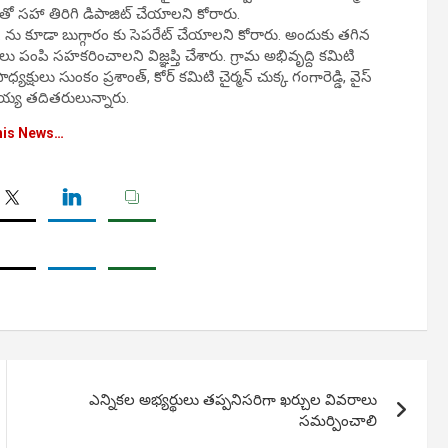
ీతో సహా తిరిగి డిపాజిట్ చేయాలని కోరారు.
. ను కూడా బుగ్గారం కు సెపరేట్ చేయాలని కోరారు. అందుకు తగిన
ు పంపి సహకరించాలని విజ్ఞప్తి చేశారు. గ్రామ అభివృద్ది కమిటి
్షులు సుంకం ప్రశాంత్, కోర్ కమిటి చైర్మన్ చుక్క గంగారెడ్డి, వైస్
కరయ్య తదితరులున్నారు.
his News…
ఎన్నికల అభ్యర్థులు తప్పనిసరిగా ఖర్చుల వివరాలు
సమర్పించాలి