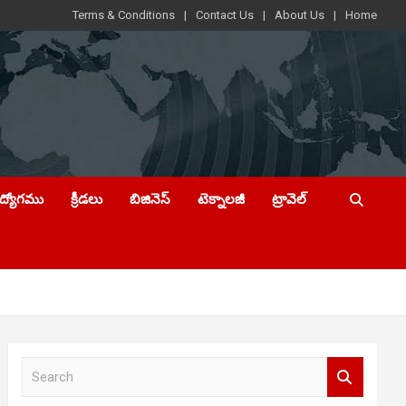
Terms & Conditions
Contact Us
About Us
Home
ఉద్యోగము
క్రీడలు
బిజినెస్
టెక్నాలజీ
ట్రావెల్
S
e
a