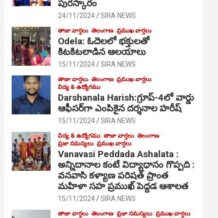
పురస్కారం
24/11/2024
SIRA NEWS
తాజా వార్తలు
తెలంగాణ
ప్రముఖ వార్తలు
Odela: ఓదెల‌లో భక్తులతో
కిటకిటలాడిన ఆల‌యాలు
15/11/2024
SIRA NEWS
తాజా వార్తలు
తెలంగాణ
ప్రముఖ వార్తలు
విద్య & ఉద్యోగము
Darshanala Harish:గ్రూప్-4లో వార్డు
ఆఫీసర్‌గా ఎంపికైన దర్శనాల హరీష్
15/11/2024
SIRA NEWS
విద్య & ఉద్యోగము
తాజా వార్తలు
తెలంగాణ
ప్రజా సమస్యలు
ప్రముఖ వార్తలు
Vanavasi Peddada Ashalata :
అన్నిదానాల కంటే విద్యాధానం గొప్పది :
వనవాసి కళ్యాణ పరిషత్ ప్రాంత
మహిళా సహ ప్రముఖ్ పెద్దడ ఆశాలత
15/11/2024
SIRA NEWS
తాజా వార్తలు
తెలంగాణ
ప్రజా సమస్యలు
ప్రముఖ వార్తలు