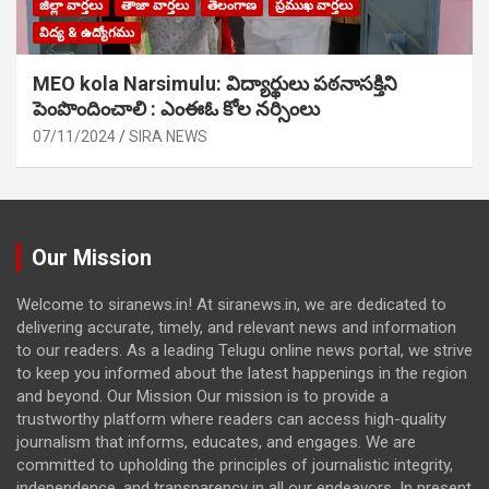
జిల్లా వార్తలు
తాజా వార్తలు
తెలంగాణ
ప్రముఖ వార్తలు
విద్య & ఉద్యోగము
MEO kola Narsimulu: విద్యార్థులు పఠ‌నాసక్తిని
పెంపొందించాలి : ఎంఈఓ కోల నర్సింలు
07/11/2024
SIRA NEWS
Our Mission
Welcome to siranews.in! At siranews.in, we are dedicated to
delivering accurate, timely, and relevant news and information
to our readers. As a leading Telugu online news portal, we strive
to keep you informed about the latest happenings in the region
and beyond. Our Mission Our mission is to provide a
trustworthy platform where readers can access high-quality
journalism that informs, educates, and engages. We are
committed to upholding the principles of journalistic integrity,
independence, and transparency in all our endeavors. In present