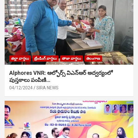
జిల్లా వార్తలు
ట్రేండింగ్ వార్తలు
తాజా వార్తలు
తెలంగాణ
Alphores VNR: ఆల్ఫోర్స్ విఎన్ఆర్ అద్వర్యంలో
పుస్తకాలు పంపిణి…
04/12/2024
SIRA NEWS