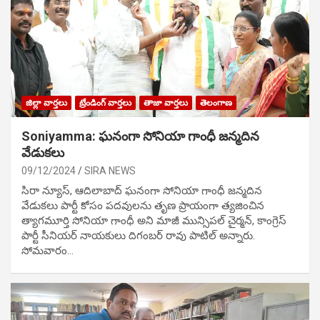
జిల్లా వార్తలు
ట్రేండింగ్ వార్తలు
తాజా వార్తలు
తెలంగాణ
Soniyamma: ఘ‌నంగా సోనియా గాంధీ జ‌న్మ‌దిన
వేడుక‌లు
09/12/2024
SIRA NEWS
సిరా న్యూస్, ఆదిలాబాద్ ఘ‌నంగా సోనియా గాంధీ జ‌న్మ‌దిన
వేడుక‌లు పార్టీ కోసం ప‌ద‌వుల‌ను తృణ ప్రాయంగా త్య‌జించిన
త్యాగమూర్తి సోనియా గాంధీ అని మాజీ మున్సిప‌ల్ చైర్మ‌న్, కాంగ్రెస్
పార్టీ సీనియ‌ర్ నాయ‌కులు దిగంబ‌ర్ రావు పాటిల్ అన్నారు.
సోమవారం…