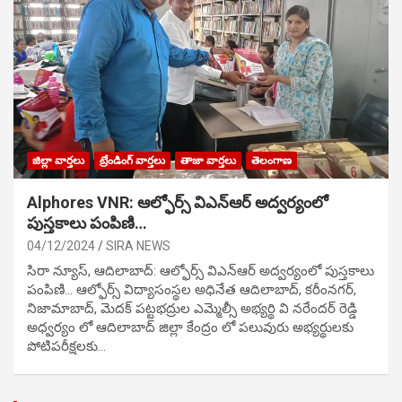
జిల్లా వార్తలు
ట్రేండింగ్ వార్తలు
తాజా వార్తలు
తెలంగాణ
Alphores VNR: ఆల్ఫోర్స్ విఎన్ఆర్ అద్వర్యంలో
పుస్తకాలు పంపిణి…
04/12/2024
SIRA NEWS
సిరా న్యూస్, ఆదిలాబాద్: ఆల్ఫోర్స్ విఎన్ఆర్ అద్వర్యంలో పుస్తకాలు
పంపిణి… ఆల్ఫోర్స్ విద్యాసంస్థల అధినేత ఆదిలాబాద్, కరీంనగర్,
నిజామాబాద్, మెదక్ పట్టభద్రుల ఎమ్మెల్సీ అభ్యర్థి వి నరేందర్ రెడ్డి
అధ్వర్యం లో ఆదిలాబాద్ జిల్లా కేంద్రం లో పలువురు అభ్యర్థులకు
పోటిప‌రీక్ష‌ల‌కు…