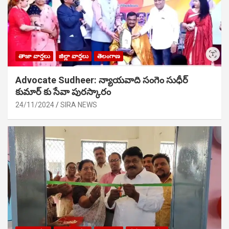
తాజా వార్తలు
జిల్లా వార్తలు
తెలంగాణ
Advocate Sudheer: న్యాయవాది సంగెం సుధీర్
కుమార్ కు సేవా పురస్కారం
24/11/2024
SIRA NEWS