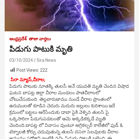
ఆంధ్రప్రదేశ్
తాజా వార్తలు
పిడుగు పాటుకి మృతి
03/10/2024
Sira News
Post Views:
222
సిరా న్యూస్,చీరాల;
పిడుగు పాటుకు నూతక్కి తులసీ అనే యువతి మృతి చెందిన విషాద
ఘటన బాపట్ల జిల్లా చీరాల మండలం పాతచీరాలలో
చోటుచేసుకుంది. తెల్లవారుజాము నుండే చీరాల ప్రాంతంలో
ఉరుములతో కూడిన చెదురు మదురు జల్లులు కురిశాయి.ఇదే
క్రమంలో బట్టలు ఆరేసేందుకు డాబా పైకి వెళ్ళిన తులసి పై
ఒక్కసారిగా పిడుగుపడటంతో ఆమె అక్కడికక్కడే మృతి
చెందింది.బాపట్ల లో నివాసం వుంటూ అగ్రికల్చర్ కాలేజీలో ఫుడ్ &
టెక్నాలజీ కోర్సు చదువుతున్న తులసి దసరా సెలవులకు చీరాల
అమ్మమ్మ సరోజిని ఇంటికి వచ్చి పిడుగు పాటుకి బలైంది. ఈ