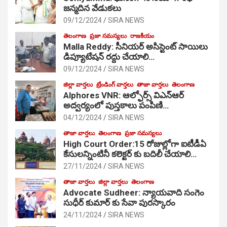
జ‌న్మ‌దిన వేడుక‌లు
09/12/2024
SIRA NEWS
తెలంగాణ
ప్రజా సమస్యలు
రాజకీయం
Malla Reddy: సీనియర్ అసిస్టెంట్ సాయిలు
డిప్యూటేషన్ రద్దు చేయాలి…
09/12/2024
SIRA NEWS
జిల్లా వార్తలు
ట్రేండింగ్ వార్తలు
తాజా వార్తలు
తెలంగాణ
Alphores VNR: ఆల్ఫోర్స్ విఎన్ఆర్
అద్వర్యంలో పుస్తకాలు పంపిణి…
04/12/2024
SIRA NEWS
తాజా వార్తలు
తెలంగాణ
ప్రజా సమస్యలు
High Court Order:15 రోజుల్లోగా ఐటీడీఏ
కేసులన్నింటినీ కలెక్టర్ కు బదిలీ చేయాలి…
27/11/2024
SIRA NEWS
తాజా వార్తలు
జిల్లా వార్తలు
తెలంగాణ
Advocate Sudheer: న్యాయవాది సంగెం
సుధీర్ కుమార్ కు సేవా పురస్కారం
24/11/2024
SIRA NEWS