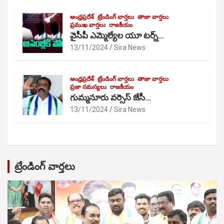
ఆంధ్రప్రదేశ్
ట్రేండింగ్ వార్తలు
తాజా వార్తలు
ప్రముఖ వార్తలు
రాజకీయం
వైసీపీ ఎమ్మెల్యేల యూ టర్న్…
13/11/2024
Sira News
ఆంధ్రప్రదేశ్
ట్రేండింగ్ వార్తలు
తాజా వార్తలు
ప్రజా సమస్యలు
రాజకీయం
గుమ్మనూరు వర్సెస్ జేసీ…
13/11/2024
Sira News
ట్రేండింగ్ వార్తలు