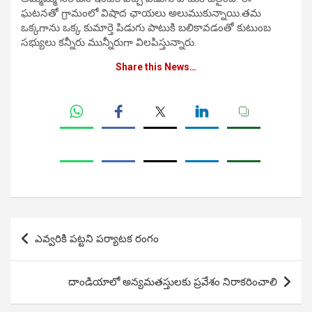
ఘటనతో గ్రామంలో విషాద ఛాయలు అలుముకున్నాయి.తమ
ఒక్కగాను ఒక్క కుమార్తె పిడుగు పాటుకి బలికావడంతో కుటుంబ
సభ్యులు కన్నీరు మున్నీరుగా విలపిస్తున్నారు.
Share this News…
Post
ఎవ్వరికి పట్టని పర్యాటక రంగం
navigation
దాండియాలో అన్యమతస్తులకు ప్రవేశం నిరాకరించాలి