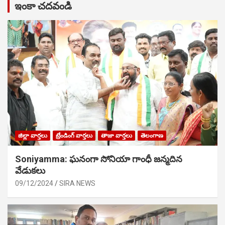
ఇంకా చదవండి
జిల్లా వార్తలు
ట్రేండింగ్ వార్తలు
తాజా వార్తలు
తెలంగాణ
Soniyamma: ఘ‌నంగా సోనియా గాంధీ జ‌న్మ‌దిన
వేడుక‌లు
09/12/2024
SIRA NEWS