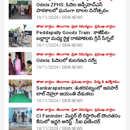
Odela ZPHS: ఓదెల జ‌డ్పీహెచ్ఎస్
పాఠ‌శాల‌లో ఘనంగా బాలల దినోత్సవం
14/11/2024
SIRA NEWS
తాజా వార్తలు
తెలంగాణ
ప్రజా సమస్యలు
ప్రముఖ వార్తలు
Peddapally Goods Train : కాజీపేట-
బల్లార్షా మధ్య రైళ్ల రాకపోకలకు గ్రీన్ సిగ్నల్
14/11/2024
SIRA NEWS
తాజా వార్తలు
తెలంగాణ
ప్రజా సమస్యలు
ప్రముఖ వార్తలు
Odela: ఓదెలలో కులగణన సర్వే
14/11/2024
SIRA NEWS
తాజా వార్తలు
తెలంగాణ
ప్రముఖ వార్తలు
విద్య & ఉద్యోగము
Sankarapatnam: శంకరపట్నంలో జవహర్
లాల్ నెహ్రూ జయంతి వేడుకలు
14/11/2024
SIRA NEWS
తాజా వార్తలు
తెలంగాణ
ప్రజా సమస్యలు
ప్రముఖ వార్తలు
CI Faninder: మిస్టర్ టి రెస్టారెంట్ దొంగతనం
కేసులో ఇద్దరి అరెస్ట్ : సీఐ ఫణిందర్
14/11/2024
SIRA NEWS