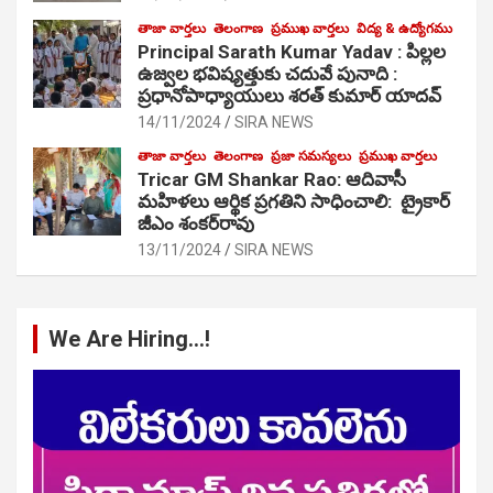
తాజా వార్తలు
తెలంగాణ
ప్రముఖ వార్తలు
విద్య & ఉద్యోగము
Principal Sarath Kumar Yadav : పిల్లల
ఉజ్వల భవిష్యత్తుకు చదువే పునాది :
ప్రధానోపాధ్యాయులు శరత్ కుమార్ యాదవ్
14/11/2024
SIRA NEWS
తాజా వార్తలు
తెలంగాణ
ప్రజా సమస్యలు
ప్రముఖ వార్తలు
Tricar GM Shankar Rao: ఆదివాసీ
మహిళలు ఆర్థిక ప్రగతిని సాధించాలి: ట్రైకార్
జీఎం శంకర్‌రావు
13/11/2024
SIRA NEWS
We Are Hiring…!