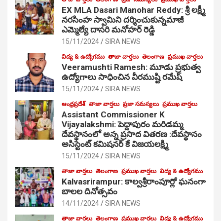
EX MLA Dasari Manohar Reddy: శ్రీ లక్ష్మీ
నరసింహ స్వామిని దర్శించుకున్నమాజీ
ఎమ్మెల్యే దాసరి మనోహర్ రెడ్డి
15/11/2024
SIRA NEWS
విద్య & ఉద్యోగము
తాజా వార్తలు
తెలంగాణ
ప్రముఖ వార్తలు
Veeramushti Ramesh: మూడు ప్రభుత్వ
ఉద్యోగాలు సాధించిన వీరముష్టి రమేష్
15/11/2024
SIRA NEWS
ఆంధ్రప్రదేశ్
తాజా వార్తలు
ప్రజా సమస్యలు
ప్రముఖ వార్తలు
Assistant Commissioner K
Vijayalakshmi: పెద్దాపురం మరిడమ్మ
దేవస్థానంలో అన్న ప్రసాద వితరణ :దేవస్థానం
అసిస్టెంట్ కమిషనర్ కే విజయలక్ష్మి
15/11/2024
SIRA NEWS
తాజా వార్తలు
తెలంగాణ
ప్రముఖ వార్తలు
విద్య & ఉద్యోగము
Kalvasrirampur: కాల్వశ్రీరాంపూర్లో ఘనంగా
బాలల దినోత్సవం
14/11/2024
SIRA NEWS
తాజా వార్తలు
తెలంగాణ
ప్రముఖ వార్తలు
విద్య & ఉద్యోగము