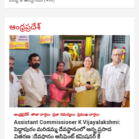
విద్య & ఉద్యోగము
(496)
ఆంధ్రప్రదేశ్
ఆంధ్రప్రదేశ్
తాజా వార్తలు
ప్రజా సమస్యలు
ప్రముఖ వార్తలు
Assistant Commissioner K Vijayalakshmi:
పెద్దాపురం మరిడమ్మ దేవస్థానంలో అన్న ప్రసాద
వితరణ :దేవస్థానం అసిస్టెంట్ కమిషనర్ కే