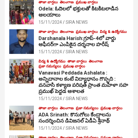
తాజా వార్తలు
తెలంగాణ
ప్రముఖ వార్తలు
Odela: ఓదెల‌లో భక్తులతో కిటకిటలాడిన
ఆల‌యాలు
15/11/2024
SIRA NEWS
తాజా వార్తలు
తెలంగాణ
ప్రముఖ వార్తలు
విద్య & ఉద్యోగము
Darshanala Harish:గ్రూప్-4లో వార్డు
ఆఫీసర్‌గా ఎంపికైన దర్శనాల హరీష్
15/11/2024
SIRA NEWS
విద్య & ఉద్యోగము
తాజా వార్తలు
తెలంగాణ
ప్రజా సమస్యలు
ప్రముఖ వార్తలు
Vanavasi Peddada Ashalata :
అన్నిదానాల కంటే విద్యాధానం గొప్పది :
వనవాసి కళ్యాణ పరిషత్ ప్రాంత మహిళా సహ
ప్రముఖ్ పెద్దడ ఆశాలత
15/11/2024
SIRA NEWS
తాజా వార్తలు
తెలంగాణ
ప్రజా సమస్యలు
ప్రముఖ వార్తలు
ADA Srinath: కొనుగోలు కేంద్రాల‌ను
సంద‌ర్శించిన డివిజనల్ ఏడీఏ శ్రీనాథ్
15/11/2024
SIRA NEWS
తాజా వార్తలు
తెలంగాణ
ప్రజా సమస్యలు
ప్రముఖ వార్తలు