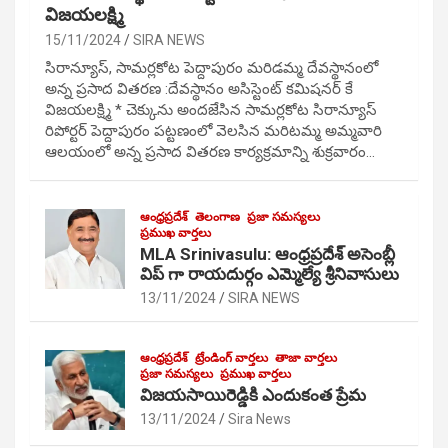
విజయలక్ష్మి
15/11/2024
SIRA NEWS
సిరాన్యూస్, సామర్లకోట పెద్దాపురం మరిడమ్మ దేవస్థానంలో
అన్న ప్రసాద వితరణ :దేవస్థానం అసిస్టెంట్ కమిషనర్ కే
విజయలక్ష్మి * చెక్కును అందజేసిన సామర్లకోట సిరాన్యూస్
రిపోర్టర్ పెద్దాపురం పట్టణంలో వెలసిన మరిటమ్మ అమ్మవారి
ఆలయంలో అన్న ప్రసాద వితరణ కార్యక్రమాన్ని శుక్రవారం…
ఆంధ్రప్రదేశ్
తెలంగాణ
ప్రజా సమస్యలు
ప్రముఖ వార్తలు
MLA Srinivasulu: ఆంధ్రప్రదేశ్ అసెంబ్లీ
విప్ గా రాయదుర్గం ఎమ్మెల్యే శ్రీనివాసులు
13/11/2024
SIRA NEWS
ఆంధ్రప్రదేశ్
ట్రేండింగ్ వార్తలు
తాజా వార్తలు
ప్రజా సమస్యలు
ప్రముఖ వార్తలు
విజయసాయిరెడ్డికి ఎందుకంత ప్రేమ
13/11/2024
Sira News