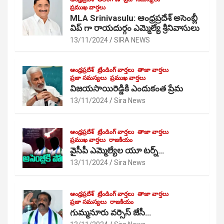
ప్రముఖ వార్తలు
MLA Srinivasulu: ఆంధ్రప్రదేశ్ అసెంబ్లీ
విప్ గా రాయదుర్గం ఎమ్మెల్యే శ్రీనివాసులు
13/11/2024
SIRA NEWS
ఆంధ్రప్రదేశ్
ట్రేండింగ్ వార్తలు
తాజా వార్తలు
ప్రజా సమస్యలు
ప్రముఖ వార్తలు
విజయసాయిరెడ్డికి ఎందుకంత ప్రేమ
13/11/2024
Sira News
ఆంధ్రప్రదేశ్
ట్రేండింగ్ వార్తలు
తాజా వార్తలు
ప్రముఖ వార్తలు
రాజకీయం
వైసీపీ ఎమ్మెల్యేల యూ టర్న్…
13/11/2024
Sira News
ఆంధ్రప్రదేశ్
ట్రేండింగ్ వార్తలు
తాజా వార్తలు
ప్రజా సమస్యలు
రాజకీయం
గుమ్మనూరు వర్సెస్ జేసీ…