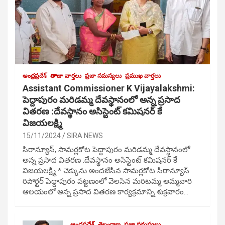
ఆంధ్రప్రదేశ్
తాజా వార్తలు
ప్రజా సమస్యలు
ప్రముఖ వార్తలు
Assistant Commissioner K Vijayalakshmi:
పెద్దాపురం మరిడమ్మ దేవస్థానంలో అన్న ప్రసాద
వితరణ :దేవస్థానం అసిస్టెంట్ కమిషనర్ కే
విజయలక్ష్మి
15/11/2024
SIRA NEWS
సిరాన్యూస్, సామర్లకోట పెద్దాపురం మరిడమ్మ దేవస్థానంలో
అన్న ప్రసాద వితరణ :దేవస్థానం అసిస్టెంట్ కమిషనర్ కే
విజయలక్ష్మి * చెక్కును అందజేసిన సామర్లకోట సిరాన్యూస్
రిపోర్టర్ పెద్దాపురం పట్టణంలో వెలసిన మరిటమ్మ అమ్మవారి
ఆలయంలో అన్న ప్రసాద వితరణ కార్యక్రమాన్ని శుక్రవారం…
ఆంధ్రప్రదేశ్
తెలంగాణ
ప్రజా సమస్యలు