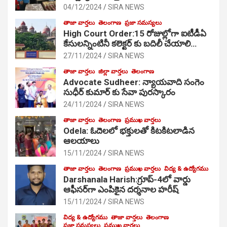
04/12/2024
SIRA NEWS
తాజా వార్తలు
తెలంగాణ
ప్రజా సమస్యలు
High Court Order:15 రోజుల్లోగా ఐటీడీఏ
కేసులన్నింటినీ కలెక్టర్ కు బదిలీ చేయాలి…
27/11/2024
SIRA NEWS
తాజా వార్తలు
జిల్లా వార్తలు
తెలంగాణ
Advocate Sudheer: న్యాయవాది సంగెం
సుధీర్ కుమార్ కు సేవా పురస్కారం
24/11/2024
SIRA NEWS
తాజా వార్తలు
తెలంగాణ
ప్రముఖ వార్తలు
Odela: ఓదెల‌లో భక్తులతో కిటకిటలాడిన
ఆల‌యాలు
15/11/2024
SIRA NEWS
తాజా వార్తలు
తెలంగాణ
ప్రముఖ వార్తలు
విద్య & ఉద్యోగము
Darshanala Harish:గ్రూప్-4లో వార్డు
ఆఫీసర్‌గా ఎంపికైన దర్శనాల హరీష్
15/11/2024
SIRA NEWS
విద్య & ఉద్యోగము
తాజా వార్తలు
తెలంగాణ
ప్రజా సమస్యలు
ప్రముఖ వార్తలు