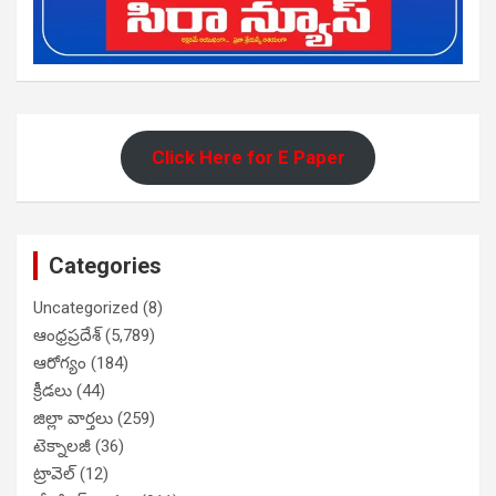
Click Here for E Paper
Categories
Uncategorized
(8)
ఆంధ్రప్రదేశ్
(5,789)
ఆరోగ్యం
(184)
క్రీడలు
(44)
జిల్లా వార్తలు
(259)
టెక్నాలజీ
(36)
ట్రావెల్
(12)