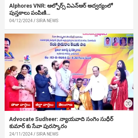
Alphores VNR: ఆల్ఫోర్స్ విఎన్ఆర్ అద్వర్యంలో
పుస్తకాలు పంపిణి…
04/12/2024
SIRA NEWS
తాజా వార్తలు
జిల్లా వార్తలు
తెలంగాణ
Advocate Sudheer: న్యాయవాది సంగెం సుధీర్
కుమార్ కు సేవా పురస్కారం
24/11/2024
SIRA NEWS