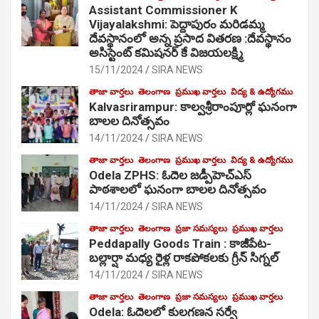
Assistant Commissioner K
Vijayalakshmi: పెద్దాపురం మరిడమ్మ
దేవస్థానంలో అన్న ప్రసాద వితరణ :దేవస్థానం
అసిస్టెంట్ కమిషనర్ కే విజయలక్ష్మి
15/11/2024
SIRA NEWS
తాజా వార్తలు
తెలంగాణ
ప్రముఖ వార్తలు
విద్య & ఉద్యోగము
Kalvasrirampur: కాల్వశ్రీరాంపూర్లో ఘనంగా
బాలల దినోత్సవం
14/11/2024
SIRA NEWS
తాజా వార్తలు
తెలంగాణ
ప్రముఖ వార్తలు
విద్య & ఉద్యోగము
Odela ZPHS: ఓదెల జ‌డ్పీహెచ్ఎస్
పాఠ‌శాల‌లో ఘనంగా బాలల దినోత్సవం
14/11/2024
SIRA NEWS
తాజా వార్తలు
తెలంగాణ
ప్రజా సమస్యలు
ప్రముఖ వార్తలు
Peddapally Goods Train : కాజీపేట-
బల్లార్షా మధ్య రైళ్ల రాకపోకలకు గ్రీన్ సిగ్నల్
14/11/2024
SIRA NEWS
తాజా వార్తలు
తెలంగాణ
ప్రజా సమస్యలు
ప్రముఖ వార్తలు
Odela: ఓదెలలో కులగణన సర్వే