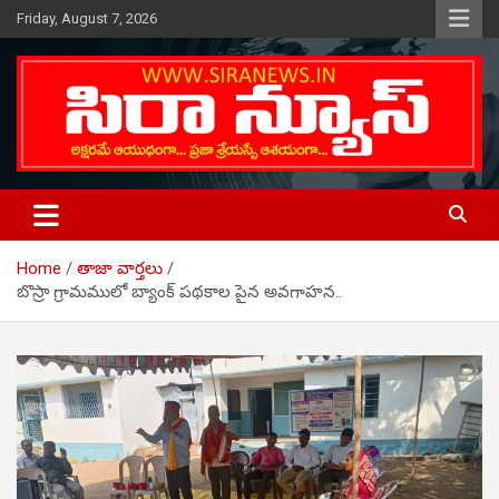
Skip
Friday, August 7, 2026
to
content
Telugu Online News Daily
SIRA NEWS
Home
తాజా వార్తలు
బొస్రా గ్రామములో బ్యాంక్ పథకాల పైన అవగాహన..