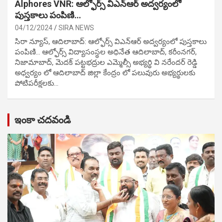
Alphores VNR: ఆల్ఫోర్స్ విఎన్ఆర్ అద్వర్యంలో
పుస్తకాలు పంపిణి…
04/12/2024
SIRA NEWS
సిరా న్యూస్, ఆదిలాబాద్: ఆల్ఫోర్స్ విఎన్ఆర్ అద్వర్యంలో పుస్తకాలు
పంపిణి… ఆల్ఫోర్స్ విద్యాసంస్థల అధినేత ఆదిలాబాద్, కరీంనగర్,
నిజామాబాద్, మెదక్ పట్టభద్రుల ఎమ్మెల్సీ అభ్యర్థి వి నరేందర్ రెడ్డి
అధ్వర్యం లో ఆదిలాబాద్ జిల్లా కేంద్రం లో పలువురు అభ్యర్థులకు
పోటిప‌రీక్ష‌ల‌కు…
ఇంకా చదవండి