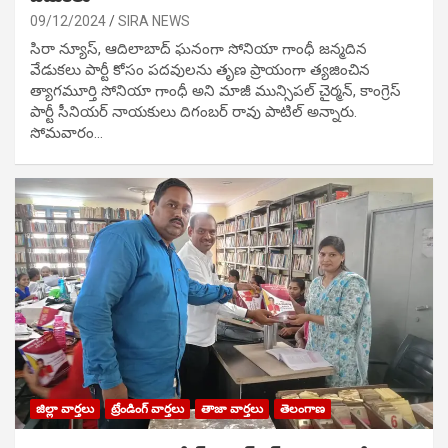
09/12/2024
SIRA NEWS
సిరా న్యూస్, ఆదిలాబాద్ ఘ‌నంగా సోనియా గాంధీ జ‌న్మ‌దిన
వేడుక‌లు పార్టీ కోసం ప‌ద‌వుల‌ను తృణ ప్రాయంగా త్య‌జించిన
త్యాగమూర్తి సోనియా గాంధీ అని మాజీ మున్సిప‌ల్ చైర్మ‌న్, కాంగ్రెస్
పార్టీ సీనియ‌ర్ నాయ‌కులు దిగంబ‌ర్ రావు పాటిల్ అన్నారు.
సోమవారం…
జిల్లా వార్తలు
ట్రేండింగ్ వార్తలు
తాజా వార్తలు
తెలంగాణ