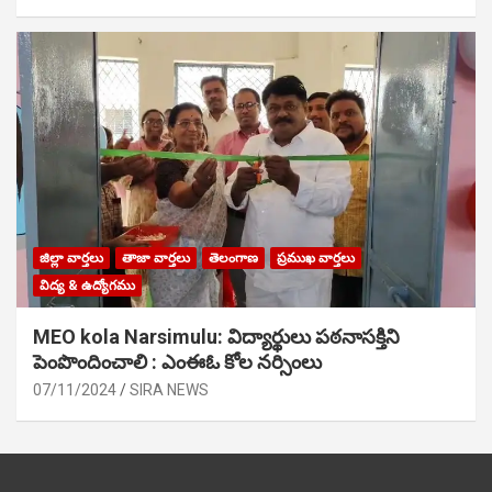
జిల్లా వార్తలు
తాజా వార్తలు
తెలంగాణ
ప్రముఖ వార్తలు
విద్య & ఉద్యోగము
MEO kola Narsimulu: విద్యార్థులు పఠ‌నాసక్తిని
పెంపొందించాలి : ఎంఈఓ కోల నర్సింలు
07/11/2024
SIRA NEWS