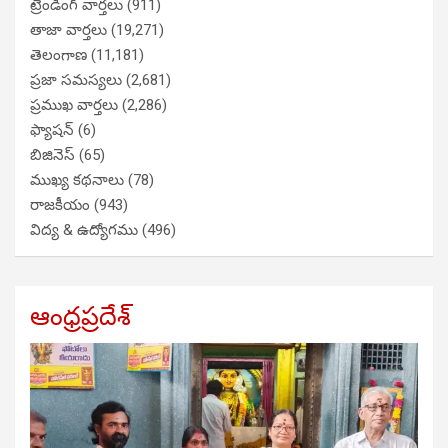
ట్రేండింగ్ వార్తలు
(911)
తాజా వార్తలు
(19,271)
తెలంగాణ
(11,181)
ప్రజా సమస్యలు
(2,681)
ప్రముఖ వార్తలు
(2,286)
ఫ్యాషన్
(6)
బిజినెస్
(65)
ముఖ్య కథనాలు
(78)
రాజకీయం
(943)
విద్య & ఉద్యోగము
(496)
ఆంధ్రప్రదేశ్