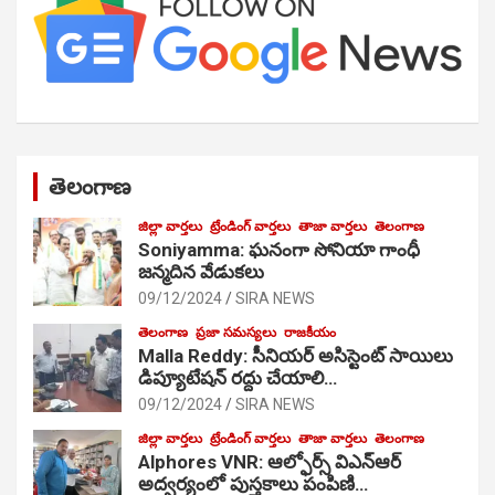
తెలంగాణ
జిల్లా వార్తలు
ట్రేండింగ్ వార్తలు
తాజా వార్తలు
తెలంగాణ
Soniyamma: ఘ‌నంగా సోనియా గాంధీ
జ‌న్మ‌దిన వేడుక‌లు
09/12/2024
SIRA NEWS
తెలంగాణ
ప్రజా సమస్యలు
రాజకీయం
Malla Reddy: సీనియర్ అసిస్టెంట్ సాయిలు
డిప్యూటేషన్ రద్దు చేయాలి…
09/12/2024
SIRA NEWS
జిల్లా వార్తలు
ట్రేండింగ్ వార్తలు
తాజా వార్తలు
తెలంగాణ
Alphores VNR: ఆల్ఫోర్స్ విఎన్ఆర్
అద్వర్యంలో పుస్తకాలు పంపిణి…