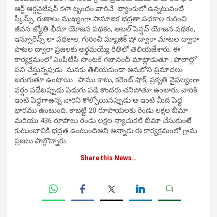
ఆర్ట్ ఆర్గనైజేషన్ కళా బృందం వారిచే బ్యాంకులో ఉన్నటువంటి
స్కీమ్స్, రుణాలు ముఖ్యంగా సామాజిక భద్రతా పథకాల గురించి
జీవన జ్యోతి భీమా యోజన పథకం, అటల్ పెన్షన్ యోజన పథకం,
ఇన్సూరెన్స్ లా పథకాల, గురించి మ్యాజిక్ షో ద్వారా మాటల ద్వారా
పాటల ద్వారా ప్రజలకు అర్థమయ్యే రీతిలో తెలియజేశారు. ఈ
కార్యక్రమంలో ఎంపీటీసీ సొంటకే గజానంద్ మాట్లాడుతూ ; పొలాల్లో
పని చేస్తున్నపుడు మనకు తెలియకుండా అనుకోని ప్రమాదలు
జరుగుతూ ఉంటాయి. పాము కాటు, కరెంట్ షాక్, ప్రకృతి వైఫల్యంగా
వర్షం పడేటప్పుడు పిడుగు పడి కొందరు చనిపోతూ ఉంటారు. వారికి
ఇంటి పెద్దగాఉన్న వారిని కోల్పోయినప్పుడు ఆ ఇంటి మీద పెద్ద
భారము ఉంటుంది. కాబట్టి 20 రూపాయలకు రెండు లక్షల బీమా
మరియు 436 రూపాలు రెండు లక్షల న్యాచురల్ బీమా చేసుకుంటే
కుటుంబానికి భద్రత ఉంటుందిఅని అన్నారు.ఈ కార్యక్రమంలో గ్రామ
ప్రజలు పాల్గొన్నారు.
Share this News…