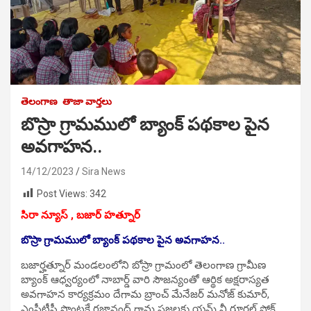
తెలంగాణ
తాజా వార్తలు
బొస్రా గ్రామములో బ్యాంక్ పథకాల పైన
అవగాహన..
14/12/2023
Sira News
Post Views:
342
సిరా న్యూస్ , బజార్ హత్నూర్
బొస్రా గ్రామములో బ్యాంక్ పథకాల పైన అవగాహన..
బజార్హత్నూర్ మండలంలోని బోస్రా గ్రామంలో తెలంగాణ గ్రామీణ
బ్యాంక్ ఆధ్వర్యంలో నాబార్డ్ వారి సౌజన్యంతో ఆర్థిక అక్షరాస్యత
అవగాహన కార్యక్రమం దేగామ బ్రాంచ్ మేనేజర్ మనోజ్ కుమార్,
ఎంపీటీసీ సొంటకే గజానంద్ గ్రామ ప్రజలకు యమ్ వీ రూరల్ ఫోక్