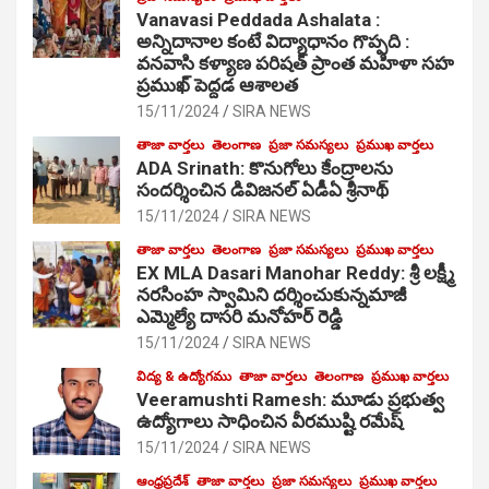
Vanavasi Peddada Ashalata :
అన్నిదానాల కంటే విద్యాధానం గొప్పది :
వనవాసి కళ్యాణ పరిషత్ ప్రాంత మహిళా సహ
ప్రముఖ్ పెద్దడ ఆశాలత
15/11/2024
SIRA NEWS
తాజా వార్తలు
తెలంగాణ
ప్రజా సమస్యలు
ప్రముఖ వార్తలు
ADA Srinath: కొనుగోలు కేంద్రాల‌ను
సంద‌ర్శించిన డివిజనల్ ఏడీఏ శ్రీనాథ్
15/11/2024
SIRA NEWS
తాజా వార్తలు
తెలంగాణ
ప్రజా సమస్యలు
ప్రముఖ వార్తలు
EX MLA Dasari Manohar Reddy: శ్రీ లక్ష్మీ
నరసింహ స్వామిని దర్శించుకున్నమాజీ
ఎమ్మెల్యే దాసరి మనోహర్ రెడ్డి
15/11/2024
SIRA NEWS
విద్య & ఉద్యోగము
తాజా వార్తలు
తెలంగాణ
ప్రముఖ వార్తలు
Veeramushti Ramesh: మూడు ప్రభుత్వ
ఉద్యోగాలు సాధించిన వీరముష్టి రమేష్
15/11/2024
SIRA NEWS
ఆంధ్రప్రదేశ్
తాజా వార్తలు
ప్రజా సమస్యలు
ప్రముఖ వార్తలు