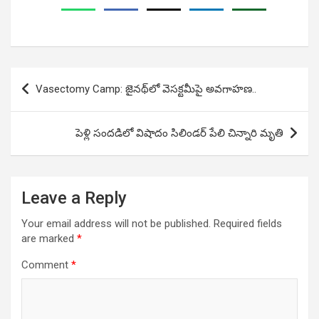
Post
Vasectomy Camp: జైనథ్‌లో వెసక్టమీపై అవగాహణ..
navigation
పెళ్లి సందడిలో విషాదం సిలిండర్ పేలి చిన్నారి మృతి
Leave a Reply
Your email address will not be published.
Required fields
are marked
*
Comment
*