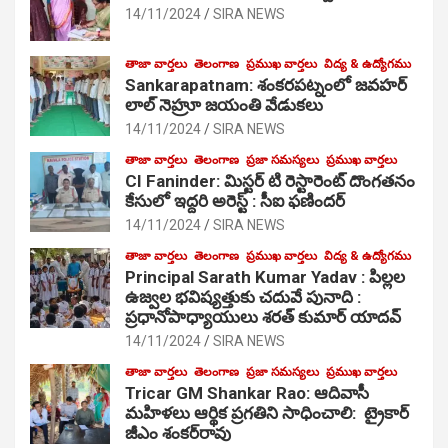
14/11/2024
SIRA NEWS
తాజా వార్తలు
తెలంగాణ
ప్రముఖ వార్తలు
విద్య & ఉద్యోగము
Sankarapatnam: శంకరపట్నంలో జవహర్
లాల్ నెహ్రూ జయంతి వేడుకలు
14/11/2024
SIRA NEWS
తాజా వార్తలు
తెలంగాణ
ప్రజా సమస్యలు
ప్రముఖ వార్తలు
CI Faninder: మిస్టర్ టి రెస్టారెంట్ దొంగతనం
కేసులో ఇద్దరి అరెస్ట్ : సీఐ ఫణిందర్
14/11/2024
SIRA NEWS
తాజా వార్తలు
తెలంగాణ
ప్రముఖ వార్తలు
విద్య & ఉద్యోగము
Principal Sarath Kumar Yadav : పిల్లల
ఉజ్వల భవిష్యత్తుకు చదువే పునాది :
ప్రధానోపాధ్యాయులు శరత్ కుమార్ యాదవ్
14/11/2024
SIRA NEWS
తాజా వార్తలు
తెలంగాణ
ప్రజా సమస్యలు
ప్రముఖ వార్తలు
Tricar GM Shankar Rao: ఆదివాసీ
మహిళలు ఆర్థిక ప్రగతిని సాధించాలి: ట్రైకార్
జీఎం శంకర్‌రావు