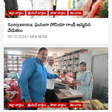
జిల్లా వార్తలు
ట్రేండింగ్ వార్తలు
తాజా వార్తలు
తెలంగాణ
Soniyamma: ఘ‌నంగా సోనియా గాంధీ జ‌న్మ‌దిన
వేడుక‌లు
09/12/2024
SIRA NEWS
జిల్లా వార్తలు
ట్రేండింగ్ వార్తలు
తాజా వార్తలు
తెలంగాణ