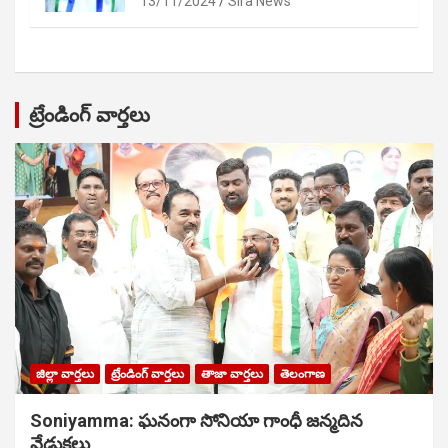
13/11/2024
Sira News
ట్రేండింగ్ వార్తలు
జిల్లా వార్తలు
ట్రేండింగ్ వార్తలు
తాజా వార్తలు
తెలంగాణ
Soniyamma: ఘ‌నంగా సోనియా గాంధీ జ‌న్మ‌దిన
వేడుక‌లు