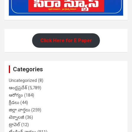
Click Here for E Paper
Categories
Uncategorized
(8)
ఆంధ్రప్రదేశ్
(5,789)
ఆరోగ్యం
(184)
క్రీడలు
(44)
జిల్లా వార్తలు
(259)
టెక్నాలజీ
(36)
ట్రావెల్
(12)