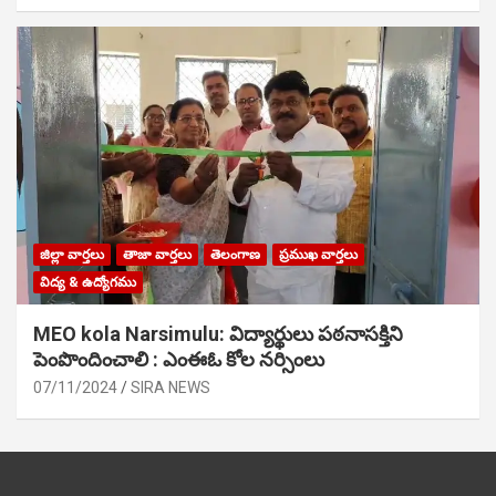
జిల్లా వార్తలు
తాజా వార్తలు
తెలంగాణ
ప్రముఖ వార్తలు
విద్య & ఉద్యోగము
MEO kola Narsimulu: విద్యార్థులు పఠ‌నాసక్తిని
పెంపొందించాలి : ఎంఈఓ కోల నర్సింలు
07/11/2024
SIRA NEWS