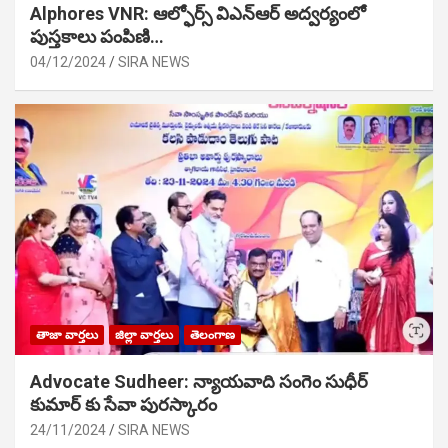
Alphores VNR: ఆల్ఫోర్స్ విఎన్ఆర్ అద్వర్యంలో
పుస్తకాలు పంపిణి…
04/12/2024
SIRA NEWS
తాజా వార్తలు
జిల్లా వార్తలు
తెలంగాణ
Advocate Sudheer: న్యాయవాది సంగెం సుధీర్
కుమార్ కు సేవా పురస్కారం
24/11/2024
SIRA NEWS