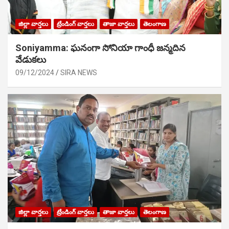
జిల్లా వార్తలు
ట్రేండింగ్ వార్తలు
తాజా వార్తలు
తెలంగాణ
Soniyamma: ఘ‌నంగా సోనియా గాంధీ జ‌న్మ‌దిన
వేడుక‌లు
09/12/2024
SIRA NEWS
జిల్లా వార్తలు
ట్రేండింగ్ వార్తలు
తాజా వార్తలు
తెలంగాణ