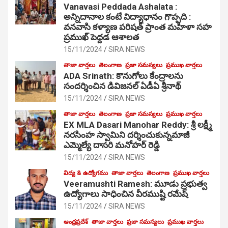
Vanavasi Peddada Ashalata :
అన్నిదానాల కంటే విద్యాధానం గొప్పది :
వనవాసి కళ్యాణ పరిషత్ ప్రాంత మహిళా సహ
ప్రముఖ్ పెద్దడ ఆశాలత
15/11/2024
SIRA NEWS
తాజా వార్తలు
తెలంగాణ
ప్రజా సమస్యలు
ప్రముఖ వార్తలు
ADA Srinath: కొనుగోలు కేంద్రాల‌ను
సంద‌ర్శించిన డివిజనల్ ఏడీఏ శ్రీనాథ్
15/11/2024
SIRA NEWS
తాజా వార్తలు
తెలంగాణ
ప్రజా సమస్యలు
ప్రముఖ వార్తలు
EX MLA Dasari Manohar Reddy: శ్రీ లక్ష్మీ
నరసింహ స్వామిని దర్శించుకున్నమాజీ
ఎమ్మెల్యే దాసరి మనోహర్ రెడ్డి
15/11/2024
SIRA NEWS
విద్య & ఉద్యోగము
తాజా వార్తలు
తెలంగాణ
ప్రముఖ వార్తలు
Veeramushti Ramesh: మూడు ప్రభుత్వ
ఉద్యోగాలు సాధించిన వీరముష్టి రమేష్
15/11/2024
SIRA NEWS
ఆంధ్రప్రదేశ్
తాజా వార్తలు
ప్రజా సమస్యలు
ప్రముఖ వార్తలు