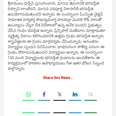
శ్రీరాములు విచ్చేసి ప్రసంగించారు. మానవ జీవనానికి భగవద్గీత
దిక్సూచి లాంటిదని, మానవ పరిపూర్ణ వికాసానికి భగవద్గీత
ఉపయోగపడుతుందని అన్నారు. ఈ సందర్భంగా పిఎస్విజి చైర్మన్
సామాజిక కార్యకర్త సౌజన్యమూర్తి పాలకుర్లా మురళి గౌడ్ సాగుతో
ఉపన్యాసం చేస్తూ దేశ విదేశాలలో ఉన్న అనేక మందిని ప్రభుత్వం
చేసిన గంధం భవద్గీత అన్నారు. ప్రిన్సిపాల్ మణిమాల మాట్లాడుతూ
వ్యక్తిత్వ వికాసం కలిగించడానికి ఉత్తమ గ్రంథం భగవద్గీత అన్నారు.
శాస్త్రవేత్తలకు ఈ గ్రంధం మార్గదర్శకం చేసిందన్నారు. అనంతరం
విద్యార్థుల స్పందన వినిపించారు. భాషాపరంగా సౌశీర్య పరంగా ఈ
గ్రంథం దోహదపడుతుందని విద్యార్థులు అన్నారు. ఈ సందర్భంగా
150 మంది విద్యార్థులకు భగవద్గీత గ్రంథాలను అందజేశారు. ఈ
కార్యక్రమంలో పాఠశాల ఉపాధ్యాయులు గీత ఇతర భోజన సిబ్బంది
పాల్గొన్నారు
Share this News…