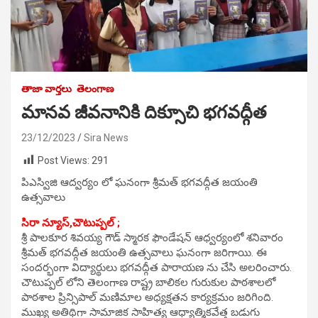
తాజా వార్తలు
తెలంగాణ
మానవ జీవనానికి దిక్సూచి భగవద్గీత
23/12/2023
Sira News
Post Views:
291
పిఎస్విజి ఆద్వర్యం లో ఘనంగా శ్రీమత్ భగవద్గీత జయంతి
ఉత్సవాలు
సిరా న్యూస్,
చౌటుప్పల్ ;
శ్రీ పాలకూర శివయ్య గౌడ్ స్మారక ఫౌండేషన్ ఆధ్వర్యంలో శనివారం
శ్రీమత్ భగవద్గీత జయంతి ఉత్సవాలు ఘనంగా జరిగాయి. ఈ
సందర్భంగా విద్యార్థులు భగవద్గీత పారాయణ ను చేసి అలరించారు.
చౌటుప్పల్ లోని తెలంగాణ రాష్ట్ర బాలికల గురుకుల పాఠశాలలో
పాఠశాల ప్రిన్సిపాల్ మణిమాల అధ్యక్షతన కార్యక్రమం జరిగింది.
ముఖ్య అతిథిగా సామాజిక సాహిత్య ఆధ్యాత్మికవేత్త బడుగు