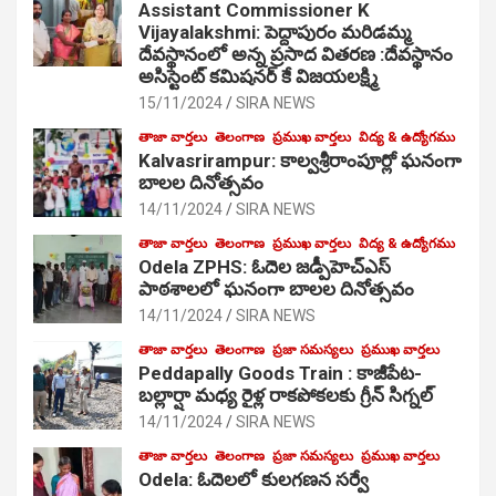
Assistant Commissioner K
Vijayalakshmi: పెద్దాపురం మరిడమ్మ
దేవస్థానంలో అన్న ప్రసాద వితరణ :దేవస్థానం
అసిస్టెంట్ కమిషనర్ కే విజయలక్ష్మి
15/11/2024
SIRA NEWS
తాజా వార్తలు
తెలంగాణ
ప్రముఖ వార్తలు
విద్య & ఉద్యోగము
Kalvasrirampur: కాల్వశ్రీరాంపూర్లో ఘనంగా
బాలల దినోత్సవం
14/11/2024
SIRA NEWS
తాజా వార్తలు
తెలంగాణ
ప్రముఖ వార్తలు
విద్య & ఉద్యోగము
Odela ZPHS: ఓదెల జ‌డ్పీహెచ్ఎస్
పాఠ‌శాల‌లో ఘనంగా బాలల దినోత్సవం
14/11/2024
SIRA NEWS
తాజా వార్తలు
తెలంగాణ
ప్రజా సమస్యలు
ప్రముఖ వార్తలు
Peddapally Goods Train : కాజీపేట-
బల్లార్షా మధ్య రైళ్ల రాకపోకలకు గ్రీన్ సిగ్నల్
14/11/2024
SIRA NEWS
తాజా వార్తలు
తెలంగాణ
ప్రజా సమస్యలు
ప్రముఖ వార్తలు
Odela: ఓదెలలో కులగణన సర్వే