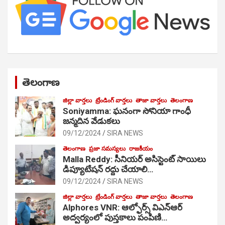
తెలంగాణ
జిల్లా వార్తలు
ట్రేండింగ్ వార్తలు
తాజా వార్తలు
తెలంగాణ
Soniyamma: ఘ‌నంగా సోనియా గాంధీ
జ‌న్మ‌దిన వేడుక‌లు
09/12/2024
SIRA NEWS
తెలంగాణ
ప్రజా సమస్యలు
రాజకీయం
Malla Reddy: సీనియర్ అసిస్టెంట్ సాయిలు
డిప్యూటేషన్ రద్దు చేయాలి…
09/12/2024
SIRA NEWS
జిల్లా వార్తలు
ట్రేండింగ్ వార్తలు
తాజా వార్తలు
తెలంగాణ
Alphores VNR: ఆల్ఫోర్స్ విఎన్ఆర్
అద్వర్యంలో పుస్తకాలు పంపిణి…