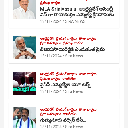
ప్రముఖ వార్తలు
MLA Srinivasulu: ఆంధ్రప్రదేశ్ అసెంబ్లీ
విప్ గా రాయదుర్గం ఎమ్మెల్యే శ్రీనివాసులు
13/11/2024
SIRA NEWS
ఆంధ్రప్రదేశ్
ట్రేండింగ్ వార్తలు
తాజా వార్తలు
ప్రజా సమస్యలు
ప్రముఖ వార్తలు
విజయసాయిరెడ్డికి ఎందుకంత ప్రేమ
13/11/2024
Sira News
ఆంధ్రప్రదేశ్
ట్రేండింగ్ వార్తలు
తాజా వార్తలు
ప్రముఖ వార్తలు
రాజకీయం
వైసీపీ ఎమ్మెల్యేల యూ టర్న్…
13/11/2024
Sira News
ఆంధ్రప్రదేశ్
ట్రేండింగ్ వార్తలు
తాజా వార్తలు
ప్రజా సమస్యలు
రాజకీయం
గుమ్మనూరు వర్సెస్ జేసీ…
13/11/2024
Sira News