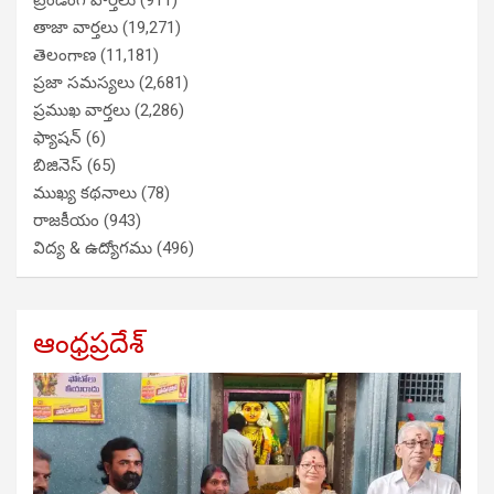
ట్రేండింగ్ వార్తలు
(911)
తాజా వార్తలు
(19,271)
తెలంగాణ
(11,181)
ప్రజా సమస్యలు
(2,681)
ప్రముఖ వార్తలు
(2,286)
ఫ్యాషన్
(6)
బిజినెస్
(65)
ముఖ్య కథనాలు
(78)
రాజకీయం
(943)
విద్య & ఉద్యోగము
(496)
ఆంధ్రప్రదేశ్