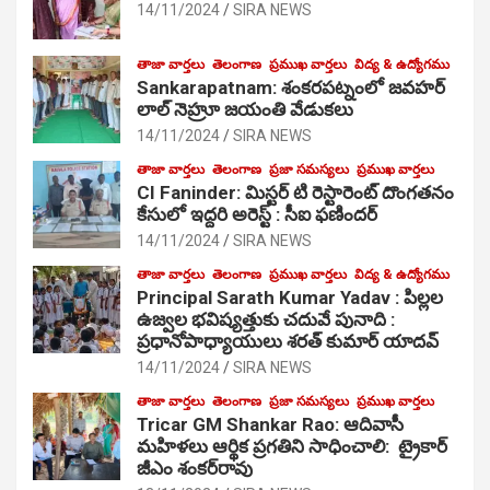
14/11/2024
SIRA NEWS
తాజా వార్తలు
తెలంగాణ
ప్రముఖ వార్తలు
విద్య & ఉద్యోగము
Sankarapatnam: శంకరపట్నంలో జవహర్
లాల్ నెహ్రూ జయంతి వేడుకలు
14/11/2024
SIRA NEWS
తాజా వార్తలు
తెలంగాణ
ప్రజా సమస్యలు
ప్రముఖ వార్తలు
CI Faninder: మిస్టర్ టి రెస్టారెంట్ దొంగతనం
కేసులో ఇద్దరి అరెస్ట్ : సీఐ ఫణిందర్
14/11/2024
SIRA NEWS
తాజా వార్తలు
తెలంగాణ
ప్రముఖ వార్తలు
విద్య & ఉద్యోగము
Principal Sarath Kumar Yadav : పిల్లల
ఉజ్వల భవిష్యత్తుకు చదువే పునాది :
ప్రధానోపాధ్యాయులు శరత్ కుమార్ యాదవ్
14/11/2024
SIRA NEWS
తాజా వార్తలు
తెలంగాణ
ప్రజా సమస్యలు
ప్రముఖ వార్తలు
Tricar GM Shankar Rao: ఆదివాసీ
మహిళలు ఆర్థిక ప్రగతిని సాధించాలి: ట్రైకార్
జీఎం శంకర్‌రావు