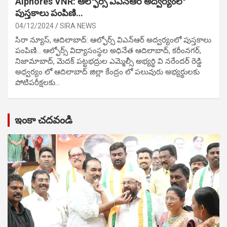
Alphores VNR: ఆల్ఫోర్స్ విఎన్ఆర్ అద్వర్యంలో
పుస్తకాలు పంపిణి…
04/12/2024
SIRA NEWS
సిరా న్యూస్, ఆదిలాబాద్: ఆల్ఫోర్స్ విఎన్ఆర్ అద్వర్యంలో పుస్తకాలు
పంపిణి… ఆల్ఫోర్స్ విద్యాసంస్థల అధినేత ఆదిలాబాద్, కరీంనగర్,
నిజామాబాద్, మెదక్ పట్టభద్రుల ఎమ్మెల్సీ అభ్యర్థి వి నరేందర్ రెడ్డి
అధ్వర్యం లో ఆదిలాబాద్ జిల్లా కేంద్రం లో పలువురు అభ్యర్థులకు
పోటిప‌రీక్ష‌ల‌కు…
ఇంకా చదవండి