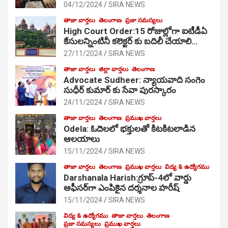
04/12/2024
SIRA NEWS
తాజా వార్తలు
తెలంగాణ
ప్రజా సమస్యలు
High Court Order:15 రోజుల్లోగా ఐటీడీఏ
కేసులన్నింటినీ కలెక్టర్ కు బదిలీ చేయాలి…
27/11/2024
SIRA NEWS
తాజా వార్తలు
జిల్లా వార్తలు
తెలంగాణ
Advocate Sudheer: న్యాయవాది సంగెం
సుధీర్ కుమార్ కు సేవా పురస్కారం
24/11/2024
SIRA NEWS
తాజా వార్తలు
తెలంగాణ
ప్రముఖ వార్తలు
Odela: ఓదెల‌లో భక్తులతో కిటకిటలాడిన
ఆల‌యాలు
15/11/2024
SIRA NEWS
తాజా వార్తలు
తెలంగాణ
ప్రముఖ వార్తలు
విద్య & ఉద్యోగము
Darshanala Harish:గ్రూప్-4లో వార్డు
ఆఫీసర్‌గా ఎంపికైన దర్శనాల హరీష్
15/11/2024
SIRA NEWS
విద్య & ఉద్యోగము
తాజా వార్తలు
తెలంగాణ
ప్రజా సమస్యలు
ప్రముఖ వార్తలు