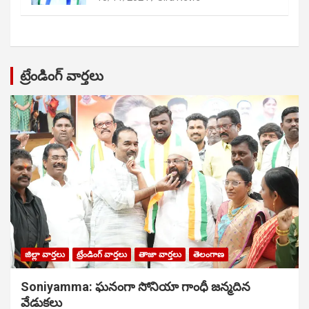
ట్రేండింగ్ వార్తలు
జిల్లా వార్తలు
ట్రేండింగ్ వార్తలు
తాజా వార్తలు
తెలంగాణ
Soniyamma: ఘ‌నంగా సోనియా గాంధీ జ‌న్మ‌దిన
వేడుక‌లు