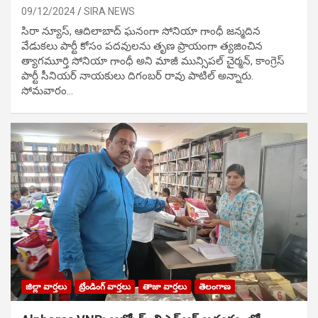
09/12/2024
SIRA NEWS
సిరా న్యూస్, ఆదిలాబాద్ ఘ‌నంగా సోనియా గాంధీ జ‌న్మ‌దిన
వేడుక‌లు పార్టీ కోసం ప‌ద‌వుల‌ను తృణ ప్రాయంగా త్య‌జించిన
త్యాగమూర్తి సోనియా గాంధీ అని మాజీ మున్సిప‌ల్ చైర్మ‌న్, కాంగ్రెస్
పార్టీ సీనియ‌ర్ నాయ‌కులు దిగంబ‌ర్ రావు పాటిల్ అన్నారు.
సోమవారం…
జిల్లా వార్తలు
ట్రేండింగ్ వార్తలు
తాజా వార్తలు
తెలంగాణ