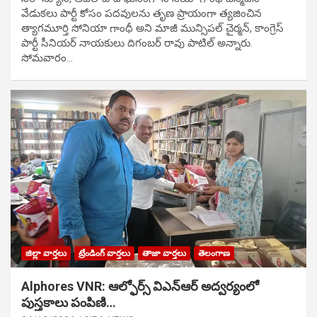
వేడుక‌లు పార్టీ కోసం ప‌ద‌వుల‌ను తృణ ప్రాయంగా త్య‌జించిన
త్యాగమూర్తి సోనియా గాంధీ అని మాజీ మున్సిప‌ల్ చైర్మ‌న్, కాంగ్రెస్
పార్టీ సీనియ‌ర్ నాయ‌కులు దిగంబ‌ర్ రావు పాటిల్ అన్నారు.
సోమవారం…
జిల్లా వార్తలు
ట్రేండింగ్ వార్తలు
తాజా వార్తలు
తెలంగాణ
Alphores VNR: ఆల్ఫోర్స్ విఎన్ఆర్ అద్వర్యంలో
పుస్తకాలు పంపిణి…