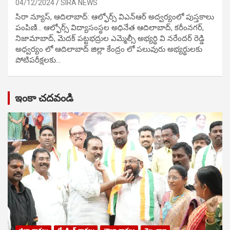
04/12/2024
SIRA NEWS
సిరా న్యూస్, ఆదిలాబాద్: ఆల్ఫోర్స్ విఎన్ఆర్ అద్వర్యంలో పుస్తకాలు
పంపిణి… ఆల్ఫోర్స్ విద్యాసంస్థల అధినేత ఆదిలాబాద్, కరీంనగర్,
నిజామాబాద్, మెదక్ పట్టభద్రుల ఎమ్మెల్సీ అభ్యర్థి వి నరేందర్ రెడ్డి
అధ్వర్యం లో ఆదిలాబాద్ జిల్లా కేంద్రం లో పలువురు అభ్యర్థులకు
పోటిప‌రీక్ష‌ల‌కు…
ఇంకా చదవండి