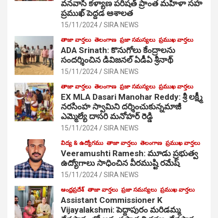
వనవాసి కళ్యాణ పరిషత్ ప్రాంత మహిళా సహ
ప్రముఖ్ పెద్దడ ఆశాలత
15/11/2024
SIRA NEWS
తాజా వార్తలు
తెలంగాణ
ప్రజా సమస్యలు
ప్రముఖ వార్తలు
ADA Srinath: కొనుగోలు కేంద్రాల‌ను
సంద‌ర్శించిన డివిజనల్ ఏడీఏ శ్రీనాథ్
15/11/2024
SIRA NEWS
తాజా వార్తలు
తెలంగాణ
ప్రజా సమస్యలు
ప్రముఖ వార్తలు
EX MLA Dasari Manohar Reddy: శ్రీ లక్ష్మీ
నరసింహ స్వామిని దర్శించుకున్నమాజీ
ఎమ్మెల్యే దాసరి మనోహర్ రెడ్డి
15/11/2024
SIRA NEWS
విద్య & ఉద్యోగము
తాజా వార్తలు
తెలంగాణ
ప్రముఖ వార్తలు
Veeramushti Ramesh: మూడు ప్రభుత్వ
ఉద్యోగాలు సాధించిన వీరముష్టి రమేష్
15/11/2024
SIRA NEWS
ఆంధ్రప్రదేశ్
తాజా వార్తలు
ప్రజా సమస్యలు
ప్రముఖ వార్తలు
Assistant Commissioner K
Vijayalakshmi: పెద్దాపురం మరిడమ్మ