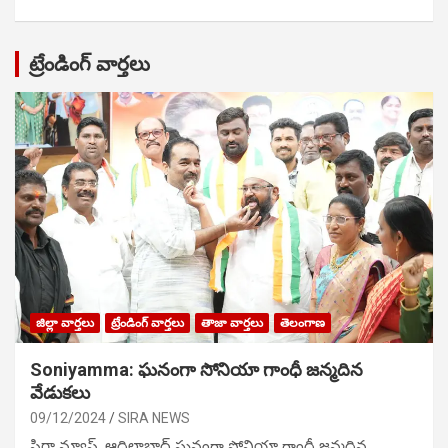
ట్రేండింగ్ వార్తలు
జిల్లా వార్తలు
ట్రేండింగ్ వార్తలు
తాజా వార్తలు
తెలంగాణ
Soniyamma: ఘ‌నంగా సోనియా గాంధీ జ‌న్మ‌దిన
వేడుక‌లు
09/12/2024
SIRA NEWS
సిరా న్యూస్, ఆదిలాబాద్ ఘ‌నంగా సోనియా గాంధీ జ‌న్మ‌దిన