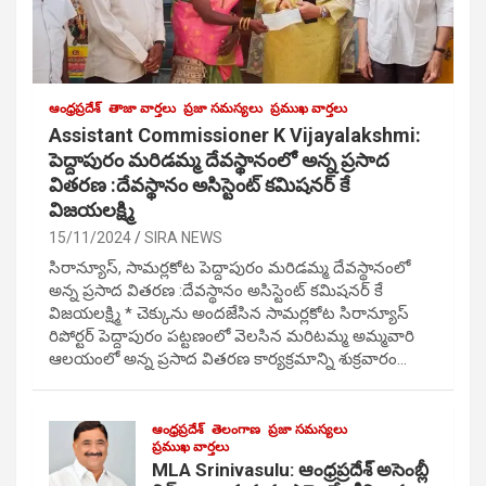
ఆంధ్రప్రదేశ్
తాజా వార్తలు
ప్రజా సమస్యలు
ప్రముఖ వార్తలు
Assistant Commissioner K Vijayalakshmi:
పెద్దాపురం మరిడమ్మ దేవస్థానంలో అన్న ప్రసాద
వితరణ :దేవస్థానం అసిస్టెంట్ కమిషనర్ కే
విజయలక్ష్మి
15/11/2024
SIRA NEWS
సిరాన్యూస్, సామర్లకోట పెద్దాపురం మరిడమ్మ దేవస్థానంలో
అన్న ప్రసాద వితరణ :దేవస్థానం అసిస్టెంట్ కమిషనర్ కే
విజయలక్ష్మి * చెక్కును అందజేసిన సామర్లకోట సిరాన్యూస్
రిపోర్టర్ పెద్దాపురం పట్టణంలో వెలసిన మరిటమ్మ అమ్మవారి
ఆలయంలో అన్న ప్రసాద వితరణ కార్యక్రమాన్ని శుక్రవారం…
ఆంధ్రప్రదేశ్
తెలంగాణ
ప్రజా సమస్యలు
ప్రముఖ వార్తలు
MLA Srinivasulu: ఆంధ్రప్రదేశ్ అసెంబ్లీ