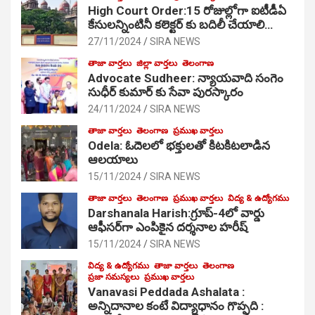
High Court Order:15 రోజుల్లోగా ఐటీడీఏ
కేసులన్నింటినీ కలెక్టర్ కు బదిలీ చేయాలి…
27/11/2024
SIRA NEWS
తాజా వార్తలు
జిల్లా వార్తలు
తెలంగాణ
Advocate Sudheer: న్యాయవాది సంగెం
సుధీర్ కుమార్ కు సేవా పురస్కారం
24/11/2024
SIRA NEWS
తాజా వార్తలు
తెలంగాణ
ప్రముఖ వార్తలు
Odela: ఓదెల‌లో భక్తులతో కిటకిటలాడిన
ఆల‌యాలు
15/11/2024
SIRA NEWS
తాజా వార్తలు
తెలంగాణ
ప్రముఖ వార్తలు
విద్య & ఉద్యోగము
Darshanala Harish:గ్రూప్-4లో వార్డు
ఆఫీసర్‌గా ఎంపికైన దర్శనాల హరీష్
15/11/2024
SIRA NEWS
విద్య & ఉద్యోగము
తాజా వార్తలు
తెలంగాణ
ప్రజా సమస్యలు
ప్రముఖ వార్తలు
Vanavasi Peddada Ashalata :
అన్నిదానాల కంటే విద్యాధానం గొప్పది :