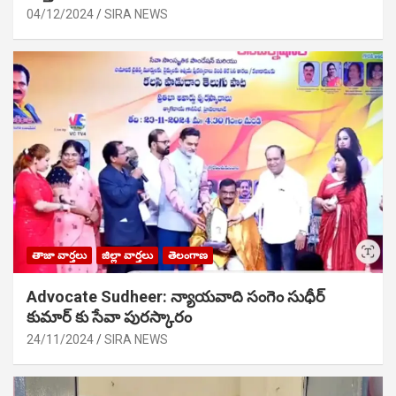
04/12/2024
SIRA NEWS
తాజా వార్తలు
జిల్లా వార్తలు
తెలంగాణ
Advocate Sudheer: న్యాయవాది సంగెం సుధీర్
కుమార్ కు సేవా పురస్కారం
24/11/2024
SIRA NEWS