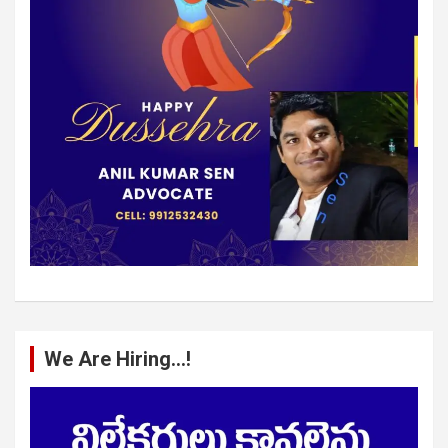
We Are Hiring…!