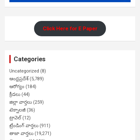
Click Here for E Paper
Categories
Uncategorized
(8)
ఆంధ్రప్రదేశ్
(5,789)
ఆరోగ్యం
(184)
క్రీడలు
(44)
జిల్లా వార్తలు
(259)
టెక్నాలజీ
(36)
ట్రావెల్
(12)
ట్రేండింగ్ వార్తలు
(911)
తాజా వార్తలు
(19,271)