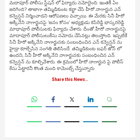
మదాపూర్ పోలీసు స్టేషన్ లో ఫిర్యాదు నమోదైంది. ఇంతకీ ఏం
జరిగింది? తాజాగా తమ్మిడికుంట కబ్జా చేసి హీరో నాగార్జున ఎన్
కన్వెన్షన్ నిర్మించాడని ఆరోపణలు వచ్చాయి. ఈ మేరకు సినీ హీరో
అక్కినేని నాగార్జునపై ‘జనం కోసం’ అధ్యక్షుడు కసిరెడ్డి భాస్కరరెడ్డి
మాధాపూర్ పోలీసులకు ఫిర్యాదు చేశారు. దీంతో హీరో నాగార్జునపై
మాదాపూర్ పోలీసులుకేసు నమోదు చేసినట్లు తెలుస్తోంది. ఇప్పటికే
సినీ హీరో అక్కినేని నాగార్జునకు సంబంధించిన ఎన్ కన్వెన్షన్ ను
హైడ్రా కూల్చేసిన సంగతి తెలిసిందే. తమ్మిడికుంట బఫర్‌ జోన్‌ లో
ఉందని, సినీ హీరో అక్కినేని నాగార్జునకు సంబంధించిన ఎన్
కన్వెన్షన్ ను కూల్చివేశారు. ఈ క్రమంలో హీరో నాగార్జున పై పోలీస్‌
కేసు పెట్టారనీ కొంత మంది కామెంట్స్‌ చేస్తున్నారు
Share this News…