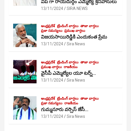
విప్ గా రాయదుర్గం ఎమ్మెల్యే శ్రీనివాసులు
13/11/2024
SIRA NEWS
ఆంధ్రప్రదేశ్
ట్రేండింగ్ వార్తలు
తాజా వార్తలు
ప్రజా సమస్యలు
ప్రముఖ వార్తలు
విజయసాయిరెడ్డికి ఎందుకంత ప్రేమ
13/11/2024
Sira News
ఆంధ్రప్రదేశ్
ట్రేండింగ్ వార్తలు
తాజా వార్తలు
ప్రముఖ వార్తలు
రాజకీయం
వైసీపీ ఎమ్మెల్యేల యూ టర్న్…
13/11/2024
Sira News
ఆంధ్రప్రదేశ్
ట్రేండింగ్ వార్తలు
తాజా వార్తలు
ప్రజా సమస్యలు
రాజకీయం
గుమ్మనూరు వర్సెస్ జేసీ…
13/11/2024
Sira News