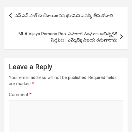
Post
ఎస్.ఎన్.పాల్ కు కేటాయించిన భూమిని వెనక్కి తీసుకోవాలి
navigation
MLA Vijaya Ramana Rao: సహకార సంఘాల‌ అభివృద్ధికి
పెద్దపీట : ఎమ్మెల్యే విజయ రమణారావు
Leave a Reply
Your email address will not be published.
Required fields
are marked
*
Comment
*