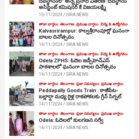
దేవస్థానంలో అన్న ప్రసాద వితరణ :దేవస్థానం
అసిస్టెంట్ కమిషనర్ కే విజయలక్ష్మి
15/11/2024
SIRA NEWS
తాజా వార్తలు
తెలంగాణ
ప్రముఖ వార్తలు
విద్య & ఉద్యోగము
Kalvasrirampur: కాల్వశ్రీరాంపూర్లో ఘనంగా
బాలల దినోత్సవం
14/11/2024
SIRA NEWS
తాజా వార్తలు
తెలంగాణ
ప్రముఖ వార్తలు
విద్య & ఉద్యోగము
Odela ZPHS: ఓదెల జ‌డ్పీహెచ్ఎస్
పాఠ‌శాల‌లో ఘనంగా బాలల దినోత్సవం
14/11/2024
SIRA NEWS
తాజా వార్తలు
తెలంగాణ
ప్రజా సమస్యలు
ప్రముఖ వార్తలు
Peddapally Goods Train : కాజీపేట-
బల్లార్షా మధ్య రైళ్ల రాకపోకలకు గ్రీన్ సిగ్నల్
14/11/2024
SIRA NEWS
తాజా వార్తలు
తెలంగాణ
ప్రజా సమస్యలు
ప్రముఖ వార్తలు
Odela: ఓదెలలో కులగణన సర్వే
14/11/2024
SIRA NEWS