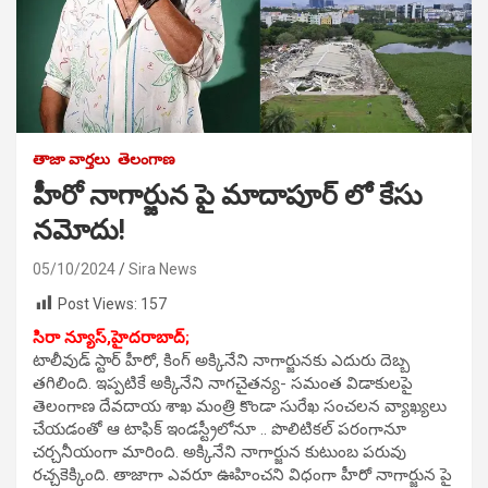
తాజా వార్తలు
తెలంగాణ
హీరో నాగార్జున పై మాదాపూర్ లో కేసు
నమోదు!
05/10/2024
Sira News
Post Views:
157
సిరా న్యూస్,హైదరాబాద్;
టాలీవుడ్ స్టార్ హీరో, కింగ్ అక్కినేని నాగార్జునకు ఎదురు దెబ్బ
తగిలింది. ఇప్పటికే అక్కినేని నాగచైతన్య- సమంత విడాకులపై
తెలంగాణ దేవదాయ శాఖ మంత్రి కొండా సురేఖ సంచలన వ్యాఖ్యలు
చేయడంతో ఆ టాఫిక్ ఇండస్ట్రీలోనూ .. పొలిటికల్ పరంగానూ
చర్చనీయంగా మారింది. అక్కినేని నాగార్జున కుటుంబ పరువు
రచ్చకెక్కింది. తాజాగా ఎవరూ ఊహించని విధంగా హీరో నాగార్జున పై