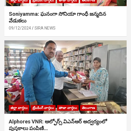
జిల్లా వార్తలు
ట్రేండింగ్ వార్తలు
తాజా వార్తలు
తెలంగాణ
Soniyamma: ఘ‌నంగా సోనియా గాంధీ జ‌న్మ‌దిన
వేడుక‌లు
09/12/2024
SIRA NEWS
జిల్లా వార్తలు
ట్రేండింగ్ వార్తలు
తాజా వార్తలు
తెలంగాణ
Alphores VNR: ఆల్ఫోర్స్ విఎన్ఆర్ అద్వర్యంలో
పుస్తకాలు పంపిణి…