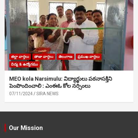
జిల్లా వార్తలు
తాజా వార్తలు
తెలంగాణ
ప్రముఖ వార్తలు
విద్య & ఉద్యోగము
MEO kola Narsimulu: విద్యార్థులు పఠ‌నాసక్తిని
పెంపొందించాలి : ఎంఈఓ కోల నర్సింలు
07/11/2024
SIRA NEWS
Our Mission