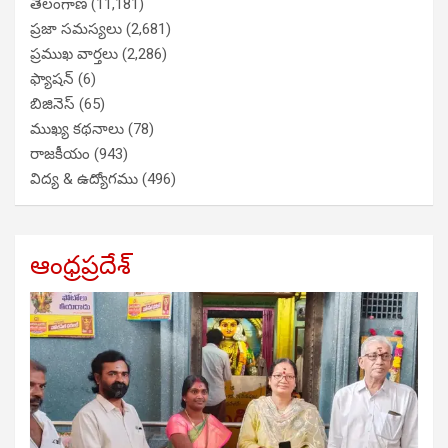
తెలంగాణ
(11,181)
ప్రజా సమస్యలు
(2,681)
ప్రముఖ వార్తలు
(2,286)
ఫ్యాషన్
(6)
బిజినెస్
(65)
ముఖ్య కథనాలు
(78)
రాజకీయం
(943)
విద్య & ఉద్యోగము
(496)
ఆంధ్రప్రదేశ్