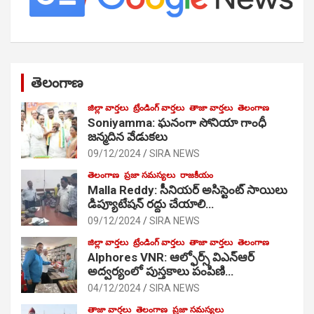
తెలంగాణ
జిల్లా వార్తలు
ట్రేండింగ్ వార్తలు
తాజా వార్తలు
తెలంగాణ
Soniyamma: ఘ‌నంగా సోనియా గాంధీ
జ‌న్మ‌దిన వేడుక‌లు
09/12/2024
SIRA NEWS
తెలంగాణ
ప్రజా సమస్యలు
రాజకీయం
Malla Reddy: సీనియర్ అసిస్టెంట్ సాయిలు
డిప్యూటేషన్ రద్దు చేయాలి…
09/12/2024
SIRA NEWS
జిల్లా వార్తలు
ట్రేండింగ్ వార్తలు
తాజా వార్తలు
తెలంగాణ
Alphores VNR: ఆల్ఫోర్స్ విఎన్ఆర్
అద్వర్యంలో పుస్తకాలు పంపిణి…
04/12/2024
SIRA NEWS
తాజా వార్తలు
తెలంగాణ
ప్రజా సమస్యలు