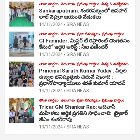
తాజా వార్తలు
తెలంగాణ
ప్రముఖ వార్తలు
విద్య & ఉద్యోగము
Sankarapatnam: శంకరపట్నంలో జవహర్
లాల్ నెహ్రూ జయంతి వేడుకలు
14/11/2024
SIRA NEWS
తాజా వార్తలు
తెలంగాణ
ప్రజా సమస్యలు
ప్రముఖ వార్తలు
CI Faninder: మిస్టర్ టి రెస్టారెంట్ దొంగతనం
కేసులో ఇద్దరి అరెస్ట్ : సీఐ ఫణిందర్
14/11/2024
SIRA NEWS
తాజా వార్తలు
తెలంగాణ
ప్రముఖ వార్తలు
విద్య & ఉద్యోగము
Principal Sarath Kumar Yadav : పిల్లల
ఉజ్వల భవిష్యత్తుకు చదువే పునాది :
ప్రధానోపాధ్యాయులు శరత్ కుమార్ యాదవ్
14/11/2024
SIRA NEWS
తాజా వార్తలు
తెలంగాణ
ప్రజా సమస్యలు
ప్రముఖ వార్తలు
Tricar GM Shankar Rao: ఆదివాసీ
మహిళలు ఆర్థిక ప్రగతిని సాధించాలి: ట్రైకార్
జీఎం శంకర్‌రావు
13/11/2024
SIRA NEWS