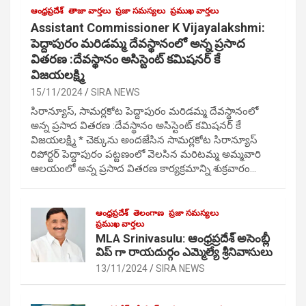
ఆంధ్రప్రదేశ్
తాజా వార్తలు
ప్రజా సమస్యలు
ప్రముఖ వార్తలు
Assistant Commissioner K Vijayalakshmi:
పెద్దాపురం మరిడమ్మ దేవస్థానంలో అన్న ప్రసాద
వితరణ :దేవస్థానం అసిస్టెంట్ కమిషనర్ కే
విజయలక్ష్మి
15/11/2024
SIRA NEWS
సిరాన్యూస్, సామర్లకోట పెద్దాపురం మరిడమ్మ దేవస్థానంలో
అన్న ప్రసాద వితరణ :దేవస్థానం అసిస్టెంట్ కమిషనర్ కే
విజయలక్ష్మి * చెక్కును అందజేసిన సామర్లకోట సిరాన్యూస్
రిపోర్టర్ పెద్దాపురం పట్టణంలో వెలసిన మరిటమ్మ అమ్మవారి
ఆలయంలో అన్న ప్రసాద వితరణ కార్యక్రమాన్ని శుక్రవారం…
ఆంధ్రప్రదేశ్
తెలంగాణ
ప్రజా సమస్యలు
ప్రముఖ వార్తలు
MLA Srinivasulu: ఆంధ్రప్రదేశ్ అసెంబ్లీ
విప్ గా రాయదుర్గం ఎమ్మెల్యే శ్రీనివాసులు
13/11/2024
SIRA NEWS