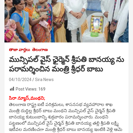
తాజా వార్తలు
తెలంగాణ
మున్సిపల్ వైస్ ఛైర్మెన్ శ్రీపతి బానయ్య ను
పరామర్శించిన మంత్రి శ్రీధర్ బాబు
04/10/2024
Sira News
Post Views:
169
సిరా న్యూస్,మంథని;
తెలంగాణ రాష్ట్ర ఐటీ పరిశ్రమలు, శాసనసభ వ్యవహారాల శాఖ
మంత్రి దుద్దిల్ల శ్రీధర్ బాబు మంథని మున్సిపల్ వైస్ చైర్మన్ శ్రీపతి
బానయ్య కుటుంబాన్ని శుక్రవారం పరామర్శించారు. మంథని
పట్టణంలో మున్సిపల్ వైస్ చైర్మన్ శ్రీపతి బానయ్య తల్లి శ్రీపతి లక్ష్మి
ఇటీవల మరణించగా మంత్రి శ్రీధర్ బాబు బానయ్య ఇంటికి వెళ్లి ఆమె