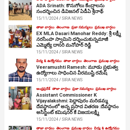
ADA Srinath: కొనుగోలు కేంద్రాల‌ను
సంద‌ర్శించిన డివిజనల్ ఏడీఏ శ్రీనాథ్
15/11/2024
SIRA NEWS
తాజా వార్తలు
తెలంగాణ
ప్రజా సమస్యలు
ప్రముఖ వార్తలు
EX MLA Dasari Manohar Reddy: శ్రీ లక్ష్మీ
నరసింహ స్వామిని దర్శించుకున్నమాజీ
ఎమ్మెల్యే దాసరి మనోహర్ రెడ్డి
15/11/2024
SIRA NEWS
విద్య & ఉద్యోగము
తాజా వార్తలు
తెలంగాణ
ప్రముఖ వార్తలు
Veeramushti Ramesh: మూడు ప్రభుత్వ
ఉద్యోగాలు సాధించిన వీరముష్టి రమేష్
15/11/2024
SIRA NEWS
ఆంధ్రప్రదేశ్
తాజా వార్తలు
ప్రజా సమస్యలు
ప్రముఖ వార్తలు
Assistant Commissioner K
Vijayalakshmi: పెద్దాపురం మరిడమ్మ
దేవస్థానంలో అన్న ప్రసాద వితరణ :దేవస్థానం
అసిస్టెంట్ కమిషనర్ కే విజయలక్ష్మి
15/11/2024
SIRA NEWS
తాజా వార్తలు
తెలంగాణ
ప్రముఖ వార్తలు
విద్య & ఉద్యోగము