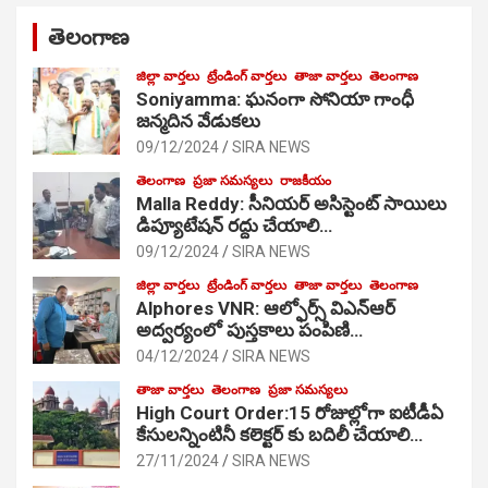
తెలంగాణ
జిల్లా వార్తలు
ట్రేండింగ్ వార్తలు
తాజా వార్తలు
తెలంగాణ
Soniyamma: ఘ‌నంగా సోనియా గాంధీ
జ‌న్మ‌దిన వేడుక‌లు
09/12/2024
SIRA NEWS
తెలంగాణ
ప్రజా సమస్యలు
రాజకీయం
Malla Reddy: సీనియర్ అసిస్టెంట్ సాయిలు
డిప్యూటేషన్ రద్దు చేయాలి…
09/12/2024
SIRA NEWS
జిల్లా వార్తలు
ట్రేండింగ్ వార్తలు
తాజా వార్తలు
తెలంగాణ
Alphores VNR: ఆల్ఫోర్స్ విఎన్ఆర్
అద్వర్యంలో పుస్తకాలు పంపిణి…
04/12/2024
SIRA NEWS
తాజా వార్తలు
తెలంగాణ
ప్రజా సమస్యలు
High Court Order:15 రోజుల్లోగా ఐటీడీఏ
కేసులన్నింటినీ కలెక్టర్ కు బదిలీ చేయాలి…
27/11/2024
SIRA NEWS