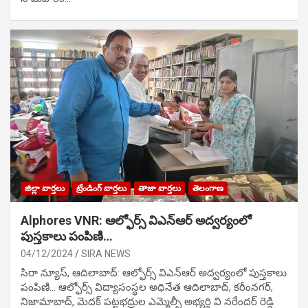
జిల్లా వార్తలు
ట్రేండింగ్ వార్తలు
తాజా వార్తలు
తెలంగాణ
Alphores VNR: ఆల్ఫోర్స్ విఎన్ఆర్ అద్వర్యంలో
పుస్తకాలు పంపిణి…
04/12/2024
SIRA NEWS
సిరా న్యూస్, ఆదిలాబాద్: ఆల్ఫోర్స్ విఎన్ఆర్ అద్వర్యంలో పుస్తకాలు
పంపిణి… ఆల్ఫోర్స్ విద్యాసంస్థల అధినేత ఆదిలాబాద్, కరీంనగర్,
నిజామాబాద్, మెదక్ పట్టభద్రుల ఎమ్మెల్సీ అభ్యర్థి వి నరేందర్ రెడ్డి