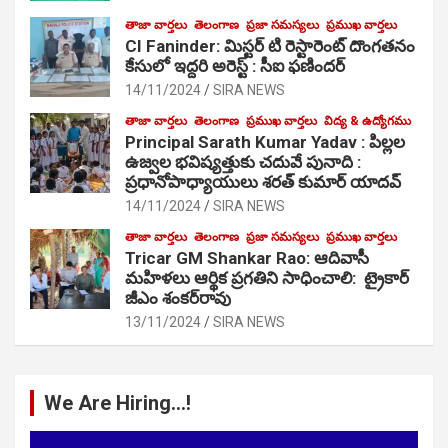
తాజా వార్తలు
తెలంగాణ
ప్రజా సమస్యలు
ప్రముఖ వార్తలు
CI Faninder: మిస్టర్ టి రెస్టారెంట్ దొంగతనం
కేసులో ఇద్దరి అరెస్ట్ : సీఐ ఫణిందర్
14/11/2024
SIRA NEWS
తాజా వార్తలు
తెలంగాణ
ప్రముఖ వార్తలు
విద్య & ఉద్యోగము
Principal Sarath Kumar Yadav : పిల్లల
ఉజ్వల భవిష్యత్తుకు చదువే పునాది :
ప్రధానోపాధ్యాయులు శరత్ కుమార్ యాదవ్
14/11/2024
SIRA NEWS
తాజా వార్తలు
తెలంగాణ
ప్రజా సమస్యలు
ప్రముఖ వార్తలు
Tricar GM Shankar Rao: ఆదివాసీ
మహిళలు ఆర్థిక ప్రగతిని సాధించాలి: ట్రైకార్
జీఎం శంకర్‌రావు
13/11/2024
SIRA NEWS
We Are Hiring…!