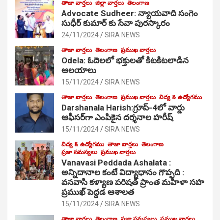
తాజా వార్తలు
జిల్లా వార్తలు
తెలంగాణ
Advocate Sudheer: న్యాయవాది సంగెం
సుధీర్ కుమార్ కు సేవా పురస్కారం
24/11/2024
SIRA NEWS
తాజా వార్తలు
తెలంగాణ
ప్రముఖ వార్తలు
Odela: ఓదెల‌లో భక్తులతో కిటకిటలాడిన
ఆల‌యాలు
15/11/2024
SIRA NEWS
తాజా వార్తలు
తెలంగాణ
ప్రముఖ వార్తలు
విద్య & ఉద్యోగము
Darshanala Harish:గ్రూప్-4లో వార్డు
ఆఫీసర్‌గా ఎంపికైన దర్శనాల హరీష్
15/11/2024
SIRA NEWS
విద్య & ఉద్యోగము
తాజా వార్తలు
తెలంగాణ
ప్రజా సమస్యలు
ప్రముఖ వార్తలు
Vanavasi Peddada Ashalata :
అన్నిదానాల కంటే విద్యాధానం గొప్పది :
వనవాసి కళ్యాణ పరిషత్ ప్రాంత మహిళా సహ
ప్రముఖ్ పెద్దడ ఆశాలత
15/11/2024
SIRA NEWS
తాజా వార్తలు
తెలంగాణ
ప్రజా సమస్యలు
ప్రముఖ వార్తలు