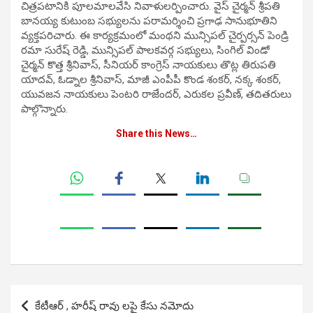
చిత్రపటానికి పూలమాలవేసి నివాళులర్పించారు. వైస్ చైర్మన్ శ్రీపతి
బానయ్య కుటుంబ సభ్యులను పరామర్శించి ప్రగాఢ సానుభూతిని
వ్యక్తపరిచారు. ఈ కార్యక్రమంలో మంథని మున్సిపల్ చైర్పర్సన్ పెండ్రి
రమా సురేష్ రెడ్డి, మున్సిపల్ పాలకవర్గ సభ్యులు, సింగిల్ విండో
చైర్మన్ కొత్త శ్రీనివాస్, సీనియర్ కాంగ్రెస్ నాయకులు తొట్ల తిరుపతి
యాదవ్, ఓడ్నాల శ్రీనివాస్, మాజీ ఎంపీపీ కొండ శంకర్, నక్క శంకర్,
యువజన నాయకులు పెంటరి రాజేందర్, ఎరుకల ప్రవీణ్, తదితరులు
పాల్గొన్నారు.
Share this News…
Post
కేటీఆర్ , హరీష్ రావు లపై కేసు నమోదు