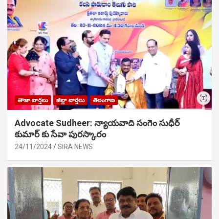
తాజా వార్తలు
జిల్లా వార్తలు
తెలంగాణ
Advocate Sudheer: న్యాయవాది సంగెం సుధీర్
కుమార్ కు సేవా పురస్కారం
24/11/2024
SIRA NEWS