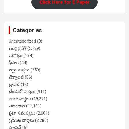
Click Here for E Paper
Categories
Uncategorized
(8)
ఆంధ్రప్రదేశ్
(5,789)
ఆరోగ్యం
(184)
క్రీడలు
(44)
జిల్లా వార్తలు
(259)
టెక్నాలజీ
(36)
ట్రావెల్
(12)
ట్రేండింగ్ వార్తలు
(911)
తాజా వార్తలు
(19,271)
తెలంగాణ
(11,181)
ప్రజా సమస్యలు
(2,681)
ప్రముఖ వార్తలు
(2,286)
ఫ్యాషన్
(6)