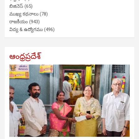
బిజినెస్
(65)
ముఖ్య కథనాలు
(78)
రాజకీయం
(943)
విద్య & ఉద్యోగము
(496)
ఆంధ్రప్రదేశ్