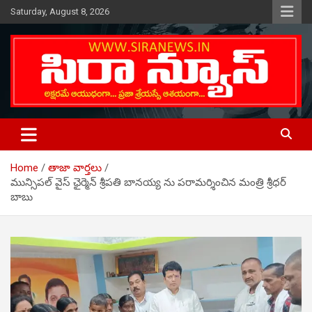
Skip
Saturday, August 8, 2026
to
content
Telugu Online News Daily
SIRA NEWS
Home
తాజా వార్తలు
మున్సిపల్ వైస్ ఛైర్మెన్ శ్రీపతి బానయ్య ను పరామర్శించిన మంత్రి శ్రీధర్
బాబు