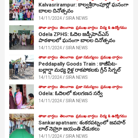
Kalvasrirampur: కాల్వశ్రీరాంపూర్లో ఘనంగా
బాలల దినోత్సవం
14/11/2024
SIRA NEWS
తాజా వార్తలు
తెలంగాణ
ప్రముఖ వార్తలు
విద్య & ఉద్యోగము
Odela ZPHS: ఓదెల జ‌డ్పీహెచ్ఎస్
పాఠ‌శాల‌లో ఘనంగా బాలల దినోత్సవం
14/11/2024
SIRA NEWS
తాజా వార్తలు
తెలంగాణ
ప్రజా సమస్యలు
ప్రముఖ వార్తలు
Peddapally Goods Train : కాజీపేట-
బల్లార్షా మధ్య రైళ్ల రాకపోకలకు గ్రీన్ సిగ్నల్
14/11/2024
SIRA NEWS
తాజా వార్తలు
తెలంగాణ
ప్రజా సమస్యలు
ప్రముఖ వార్తలు
Odela: ఓదెలలో కులగణన సర్వే
14/11/2024
SIRA NEWS
తాజా వార్తలు
తెలంగాణ
ప్రముఖ వార్తలు
విద్య & ఉద్యోగము
Sankarapatnam: శంకరపట్నంలో జవహర్
లాల్ నెహ్రూ జయంతి వేడుకలు
14/11/2024
SIRA NEWS