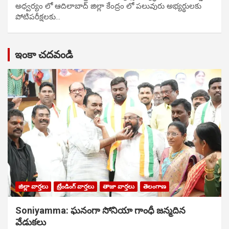
అధ్వర్యం లో ఆదిలాబాద్ జిల్లా కేంద్రం లో పలువురు అభ్యర్థులకు
పోటిప‌రీక్ష‌ల‌కు…
ఇంకా చదవండి
జిల్లా వార్తలు
ట్రేండింగ్ వార్తలు
తాజా వార్తలు
తెలంగాణ
Soniyamma: ఘ‌నంగా సోనియా గాంధీ జ‌న్మ‌దిన
వేడుక‌లు