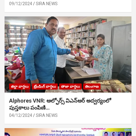
09/12/2024
SIRA NEWS
జిల్లా వార్తలు
ట్రేండింగ్ వార్తలు
తాజా వార్తలు
తెలంగాణ
Alphores VNR: ఆల్ఫోర్స్ విఎన్ఆర్ అద్వర్యంలో
పుస్తకాలు పంపిణి…
04/12/2024
SIRA NEWS