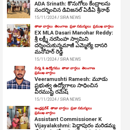
ADA Srinath: కొనుగోలు కేంద్రాల‌ను
సంద‌ర్శించిన డివిజనల్ ఏడీఏ శ్రీనాథ్
15/11/2024
SIRA NEWS
తాజా వార్తలు
తెలంగాణ
ప్రజా సమస్యలు
ప్రముఖ వార్తలు
EX MLA Dasari Manohar Reddy:
శ్రీ లక్ష్మీ నరసింహ స్వామిని
దర్శించుకున్నమాజీ ఎమ్మెల్యే దాసరి
మనోహర్ రెడ్డి
15/11/2024
SIRA NEWS
విద్య & ఉద్యోగము
తాజా వార్తలు
తెలంగాణ
ప్రముఖ వార్తలు
Veeramushti Ramesh: మూడు
ప్రభుత్వ ఉద్యోగాలు సాధించిన
వీరముష్టి రమేష్
15/11/2024
SIRA NEWS
ఆంధ్రప్రదేశ్
తాజా వార్తలు
ప్రజా సమస్యలు
ప్రముఖ వార్తలు
Assistant Commissioner K
Vijayalakshmi: పెద్దాపురం మరిడమ్మ