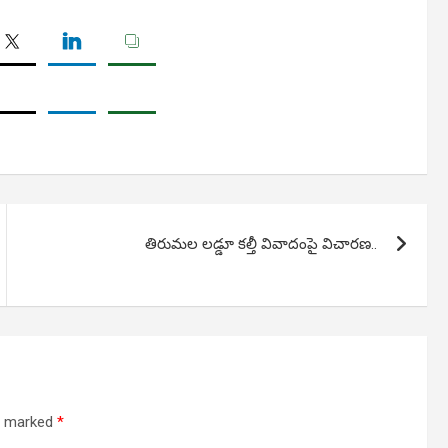
తిరుమల లడ్డూ కల్తీ వివాదంపై విచారణ..
re marked
*