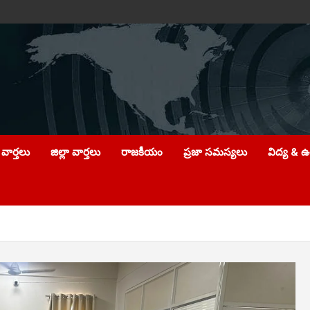
వార్తలు
జిల్లా వార్తలు
రాజకీయం
ప్రజా సమస్యలు
విద్య & 