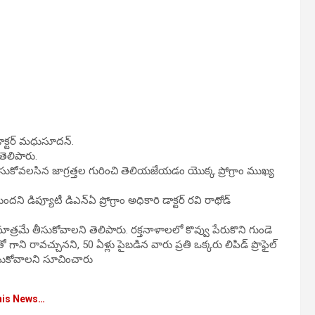
ాక్టర్ మధుసూదన్.
ెలిపారు.
కోవలసిన జాగ్రత్తల గురించి తెలియజేయడం యొక్క ప్రోగ్రాం ముఖ్య
ిప్యూటీ డిఎన్ఏ ప్రోగ్రాం అధికారి డాక్టర్ రవి రాథోడ్
రమే తీసుకోవాలని తెలిపారు. రక్తనాళాలలో కొవ్వు పేరుకొని గుండె
ో గాని రావచ్చునని, 50 ఏళ్లు పైబడిన వారు ప్రతి ఒక్కరు లిపిడ్ ప్రొఫైల్
 తీసుకోవాలని సూచించారు
his News…