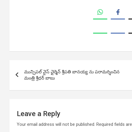
Post
మున్సిపల్ వైస్ ఛైర్మెన్ శ్రీపతి బానయ్య ను పరామర్శించిన
navigation
మంత్రి శ్రీధర్ బాబు
Leave a Reply
Your email address will not be published.
Required fields a