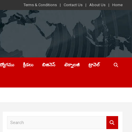
Terms & Conditions
Contact Us
About Us
Home
ఉద్యోగము
క్రీడలు
బిజినెస్
టెక్నాలజీ
ట్రావెల్
S
e
a