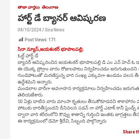
తాజా వార్తలు
తెలంగాణ
హార్ట్ డే బ్యానర్ ఆవిష్కరణ
04/10/2024
Sira News
Post Views:
171
సిరా న్యూస్,జయశంకర్ భూపాలపల్లి;
ఓల్డ్ హార్ట్ డే
బ్యానర్ ఆవిష్కరించిన జయశంకర్ భూపాలపల్లి డి ఎం ఎన్ హెచ్ ఓ డ
ఈ యొక్క ప్రోగ్రాం వారం రోజులపాటు నిర్వహించడం జరుగుతుందని త
గుండెపోటుతో మరణిస్తున్న వారి సంఖ్య ఎక్కువగా ఉండడం వలన తీసు
ఉద్దేశమని అన్నారు.
మండలాల వారీగా అవగాహన కార్యక్రమాలు నిర్వహించడం జరుగుతుందని డ
తెలియజేశారు.
50 ఏళ్లు దాటిన వారు మాంసా కృతులు తీసుకోకూడదని శాకాహారం మాత్
పోటుకు దారితీస్తుందని దీనివలన సడన్ గా హార్ట్ ఎటాక్ కానీ ఫ్రెండ్స్ త
ద్వారా వారి శరీరంలోని కొవ్వు శాతాన్ని గుర్తించి ఇంతకు జాగ్రత్తలు
ఈ కార్యక్రమంలో డెమో శ్రీదేవి, సిబ్బంది పాల్గొన్నారు
Share t