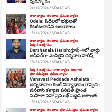
పురస్కారం
24/11/2024
SIRA NEWS
తాజా వార్తలు
తెలంగాణ
ప్రముఖ వార్తలు
Odela: ఓదెల‌లో భక్తులతో
కిటకిటలాడిన ఆల‌యాలు
15/11/2024
SIRA NEWS
తాజా వార్తలు
తెలంగాణ
ప్రముఖ వార్తలు
విద్య & ఉద్యోగము
Darshanala Harish:గ్రూప్-4లో వార్డు
ఆఫీసర్‌గా ఎంపికైన దర్శనాల హరీష్
15/11/2024
SIRA NEWS
విద్య & ఉద్యోగము
తాజా వార్తలు
తెలంగాణ
ప్రజా సమస్యలు
ప్రముఖ వార్తలు
Vanavasi Peddada Ashalata :
అన్నిదానాల కంటే విద్యాధానం గొప్పది :
వనవాసి కళ్యాణ పరిషత్ ప్రాంత
మహిళా సహ ప్రముఖ్ పెద్దడ ఆశాలత
15/11/2024
SIRA NEWS
తాజా వార్తలు
తెలంగాణ
ప్రజా సమస్యలు
ప్రముఖ వార్తలు