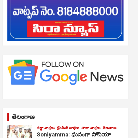
తెలంగాణ
జిల్లా వార్తలు
ట్రేండింగ్ వార్తలు
తాజా వార్తలు
తెలంగాణ
Soniyamma: ఘ‌నంగా సోనియా