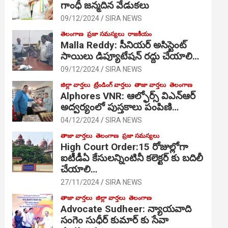
గాంధీ జ‌న్మ‌దిన వేడుక‌లు
09/12/2024
SIRA NEWS
తెలంగాణ
ప్రజా సమస్యలు
రాజకీయం
Malla Reddy: సీనియర్ అసిస్టెంట్
సాయిలు డిప్యూటేషన్ రద్దు చేయాలి…
09/12/2024
SIRA NEWS
జిల్లా వార్తలు
ట్రేండింగ్ వార్తలు
తాజా వార్తలు
తెలంగాణ
Alphores VNR: ఆల్ఫోర్స్ విఎన్ఆర్
అద్వర్యంలో పుస్తకాలు పంపిణి…
04/12/2024
SIRA NEWS
తాజా వార్తలు
తెలంగాణ
ప్రజా సమస్యలు
High Court Order:15 రోజుల్లోగా
ఐటీడీఏ కేసులన్నింటినీ కలెక్టర్ కు బదిలీ
చేయాలి…
27/11/2024
SIRA NEWS
తాజా వార్తలు
జిల్లా వార్తలు
తెలంగాణ
Advocate Sudheer: న్యాయవాది
సంగెం సుధీర్ కుమార్ కు సేవా