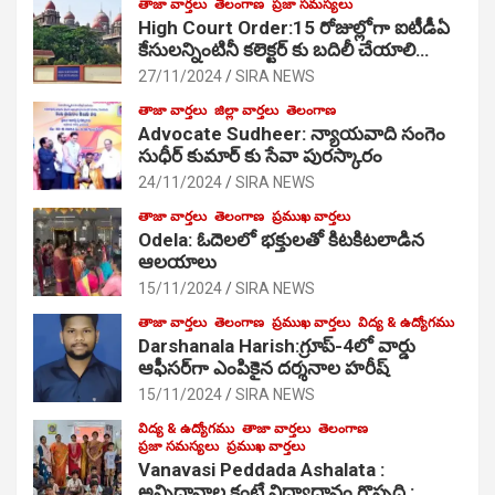
తాజా వార్తలు
తెలంగాణ
ప్రజా సమస్యలు
High Court Order:15 రోజుల్లోగా ఐటీడీఏ
కేసులన్నింటినీ కలెక్టర్ కు బదిలీ చేయాలి…
27/11/2024
SIRA NEWS
తాజా వార్తలు
జిల్లా వార్తలు
తెలంగాణ
Advocate Sudheer: న్యాయవాది సంగెం
సుధీర్ కుమార్ కు సేవా పురస్కారం
24/11/2024
SIRA NEWS
తాజా వార్తలు
తెలంగాణ
ప్రముఖ వార్తలు
Odela: ఓదెల‌లో భక్తులతో కిటకిటలాడిన
ఆల‌యాలు
15/11/2024
SIRA NEWS
తాజా వార్తలు
తెలంగాణ
ప్రముఖ వార్తలు
విద్య & ఉద్యోగము
Darshanala Harish:గ్రూప్-4లో వార్డు
ఆఫీసర్‌గా ఎంపికైన దర్శనాల హరీష్
15/11/2024
SIRA NEWS
విద్య & ఉద్యోగము
తాజా వార్తలు
తెలంగాణ
ప్రజా సమస్యలు
ప్రముఖ వార్తలు
Vanavasi Peddada Ashalata :
అన్నిదానాల కంటే విద్యాధానం గొప్పది :