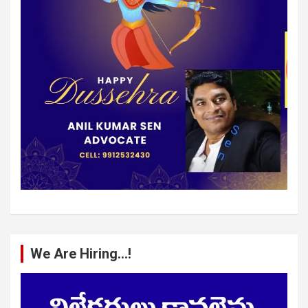
We Are Hiring…!