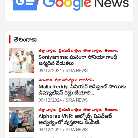
తెలంగాణ
జిల్లా వార్తలు
ట్రేండింగ్ వార్తలు
తాజా వార్తలు
తెలంగాణ
Soniyamma: ఘ‌నంగా సోనియా గాంధీ
జ‌న్మ‌దిన వేడుక‌లు
09/12/2024
SIRA NEWS
తెలంగాణ
ప్రజా సమస్యలు
రాజకీయం
Malla Reddy: సీనియర్ అసిస్టెంట్ సాయిలు
డిప్యూటేషన్ రద్దు చేయాలి…
09/12/2024
SIRA NEWS
జిల్లా వార్తలు
ట్రేండింగ్ వార్తలు
తాజా వార్తలు
తెలంగాణ
Alphores VNR: ఆల్ఫోర్స్ విఎన్ఆర్
అద్వర్యంలో పుస్తకాలు పంపిణి…
04/12/2024
SIRA NEWS