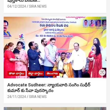
పుస్తకాలు పంపిణి…
04/12/2024
SIRA NEWS
తాజా వార్తలు
జిల్లా వార్తలు
తెలంగాణ
Advocate Sudheer: న్యాయవాది సంగెం సుధీర్
కుమార్ కు సేవా పురస్కారం
24/11/2024
SIRA NEWS