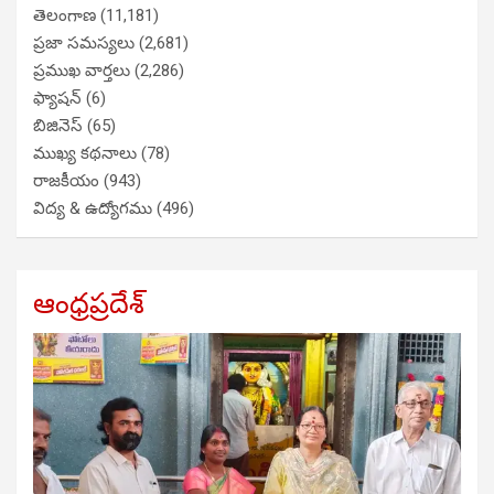
తెలంగాణ
(11,181)
ప్రజా సమస్యలు
(2,681)
ప్రముఖ వార్తలు
(2,286)
ఫ్యాషన్
(6)
బిజినెస్
(65)
ముఖ్య కథనాలు
(78)
రాజకీయం
(943)
విద్య & ఉద్యోగము
(496)
ఆంధ్రప్రదేశ్