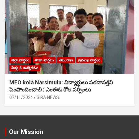
జిల్లా వార్తలు
తాజా వార్తలు
తెలంగాణ
ప్రముఖ వార్తలు
విద్య & ఉద్యోగము
MEO kola Narsimulu: విద్యార్థులు పఠ‌నాసక్తిని
పెంపొందించాలి : ఎంఈఓ కోల నర్సింలు
07/11/2024
SIRA NEWS
Our Mission