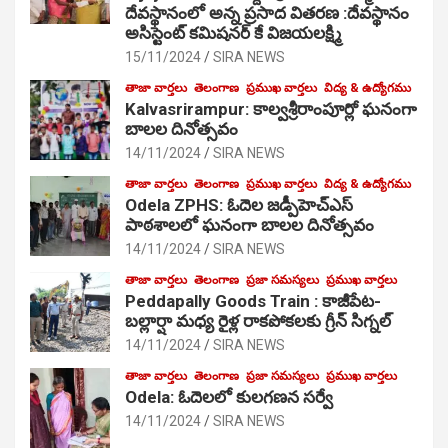
దేవస్థానంలో అన్న ప్రసాద వితరణ :దేవస్థానం
అసిస్టెంట్ కమిషనర్ కే విజయలక్ష్మి
15/11/2024
SIRA NEWS
తాజా వార్తలు
తెలంగాణ
ప్రముఖ వార్తలు
విద్య & ఉద్యోగము
Kalvasrirampur: కాల్వశ్రీరాంపూర్లో ఘనంగా
బాలల దినోత్సవం
14/11/2024
SIRA NEWS
తాజా వార్తలు
తెలంగాణ
ప్రముఖ వార్తలు
విద్య & ఉద్యోగము
Odela ZPHS: ఓదెల జ‌డ్పీహెచ్ఎస్
పాఠ‌శాల‌లో ఘనంగా బాలల దినోత్సవం
14/11/2024
SIRA NEWS
తాజా వార్తలు
తెలంగాణ
ప్రజా సమస్యలు
ప్రముఖ వార్తలు
Peddapally Goods Train : కాజీపేట-
బల్లార్షా మధ్య రైళ్ల రాకపోకలకు గ్రీన్ సిగ్నల్
14/11/2024
SIRA NEWS
తాజా వార్తలు
తెలంగాణ
ప్రజా సమస్యలు
ప్రముఖ వార్తలు
Odela: ఓదెలలో కులగణన సర్వే
14/11/2024
SIRA NEWS