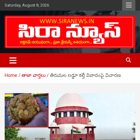
Skip
Saturday, August 8, 2026
to
content
Telugu Online News Daily
SIRA NEWS
Home
తాజా వార్తలు
తిరుమల లడ్డూ కల్తీ వివాదంపై విచారణ..