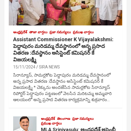
ఆంధ్రప్రదేశ్
తాజా వార్తలు
ప్రజా సమస్యలు
ప్రముఖ వార్తలు
Assistant Commissioner K Vijayalakshmi:
పెద్దాపురం మరిడమ్మ దేవస్థానంలో అన్న ప్రసాద
వితరణ :దేవస్థానం అసిస్టెంట్ కమిషనర్ కే
విజయలక్ష్మి
15/11/2024
SIRA NEWS
సిరాన్యూస్, సామర్లకోట పెద్దాపురం మరిడమ్మ దేవస్థానంలో
అన్న ప్రసాద వితరణ :దేవస్థానం అసిస్టెంట్ కమిషనర్ కే
విజయలక్ష్మి * చెక్కును అందజేసిన సామర్లకోట సిరాన్యూస్
రిపోర్టర్ పెద్దాపురం పట్టణంలో వెలసిన మరిటమ్మ అమ్మవారి
ఆలయంలో అన్న ప్రసాద వితరణ కార్యక్రమాన్ని శుక్రవారం…
ఆంధ్రప్రదేశ్
తెలంగాణ
ప్రజా సమస్యలు
ప్రముఖ వార్తలు
MLA Srinivasulu: ఆంధ్రప్రదేశ్ అసెంబ్లీ