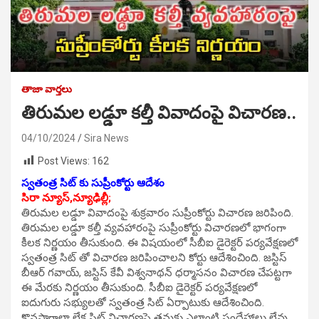
తాజా వార్తలు
తిరుమల లడ్డూ కల్తీ వివాదంపై విచారణ..
04/10/2024
Sira News
Post Views:
162
స్వతంత్ర సిట్ కు సుప్రీంకోర్టు ఆదేశం
సిరా న్యూస్,న్యూఢిల్లీ;
తిరుమల లడ్డూ వివాదంపై శుక్రవారం సుప్రీంకోర్టు విచారణ జరిపింది.
తిరుమల లడ్డూ కల్తీ వ్యవహారంపై సుప్రీంకోర్టు విచారణలో భాగంగా
కీలక నిర్ణయం తీసుకుంది. ఈ విషయంలో సీబీఐ డైరెక్టర్ పర్యవేక్షణలో
స్వతంత్ర సిట్ తో విచారణ జరిపించాలని కోర్టు ఆదేశించింది. జస్టిస్
బీఆర్ గవాయ్, జస్టిస్ కేవీ విశ్వనాథన్ ధర్మాసనం విచారణ చేపట్టగా
ఈ మేరకు నిర్ణయం తీసుకుంది. సీబీఐ డైరెక్టర్ పర్యవేక్షణలో
ఐదుగురు సభ్యులతో స్వతంత్ర సిట్ ఏర్పాటుకు ఆదేశించింది.
కొనసాగాలా లేక సిట్ విచారణపై తమకు ఎలాంటి సందేహాలు లేవు