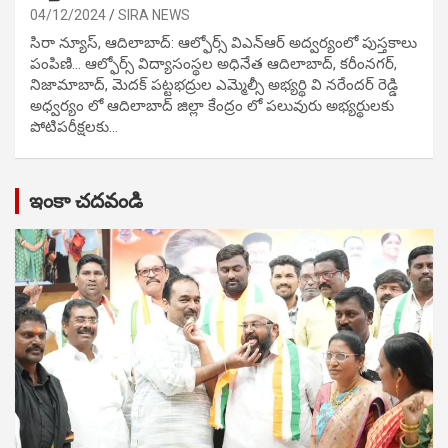
04/12/2024
SIRA NEWS
సిరా న్యూస్, ఆదిలాబాద్: ఆల్ఫోర్స్ విఎన్ఆర్ అద్వర్యంలో పుస్తకాలు
పంపిణి… ఆల్ఫోర్స్ విద్యాసంస్థల అధినేత ఆదిలాబాద్, కరీంనగర్,
నిజామాబాద్, మెదక్ పట్టభద్రుల ఎమ్మెల్సీ అభ్యర్థి వి నరేందర్ రెడ్డి
అధ్వర్యం లో ఆదిలాబాద్ జిల్లా కేంద్రం లో పలువురు అభ్యర్థులకు
పోటిప‌రీక్ష‌ల‌కు…
ఇంకా చదవండి