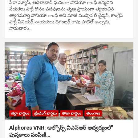
సిరా న్యూస్, ఆదిలాబాద్ ఘ‌నంగా సోనియా గాంధీ జ‌న్మ‌దిన
వేడుక‌లు పార్టీ కోసం ప‌ద‌వుల‌ను తృణ ప్రాయంగా త్య‌జించిన
త్యాగమూర్తి సోనియా గాంధీ అని మాజీ మున్సిప‌ల్ చైర్మ‌న్, కాంగ్రెస్
పార్టీ సీనియ‌ర్ నాయ‌కులు దిగంబ‌ర్ రావు పాటిల్ అన్నారు.
సోమవారం…
జిల్లా వార్తలు
ట్రేండింగ్ వార్తలు
తాజా వార్తలు
తెలంగాణ
Alphores VNR: ఆల్ఫోర్స్ విఎన్ఆర్ అద్వర్యంలో
పుస్తకాలు పంపిణి…