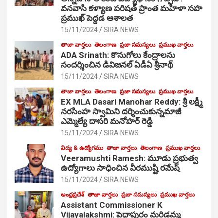
వనవాసి కళ్యాణ పరిషత్ ప్రాంత మహిళా సహ
ప్రముఖ్ పెద్దడ ఆశాలత
15/11/2024
SIRA NEWS
తాజా వార్తలు
తెలంగాణ
ప్రజా సమస్యలు
ప్రముఖ వార్తలు
ADA Srinath: కొనుగోలు కేంద్రాల‌ను
సంద‌ర్శించిన డివిజనల్ ఏడీఏ శ్రీనాథ్
15/11/2024
SIRA NEWS
తాజా వార్తలు
తెలంగాణ
ప్రజా సమస్యలు
ప్రముఖ వార్తలు
EX MLA Dasari Manohar Reddy: శ్రీ లక్ష్మీ
నరసింహ స్వామిని దర్శించుకున్నమాజీ
ఎమ్మెల్యే దాసరి మనోహర్ రెడ్డి
15/11/2024
SIRA NEWS
విద్య & ఉద్యోగము
తాజా వార్తలు
తెలంగాణ
ప్రముఖ వార్తలు
Veeramushti Ramesh: మూడు ప్రభుత్వ
ఉద్యోగాలు సాధించిన వీరముష్టి రమేష్
15/11/2024
SIRA NEWS
ఆంధ్రప్రదేశ్
తాజా వార్తలు
ప్రజా సమస్యలు
ప్రముఖ వార్తలు
Assistant Commissioner K
Vijayalakshmi: పెద్దాపురం మరిడమ్మ