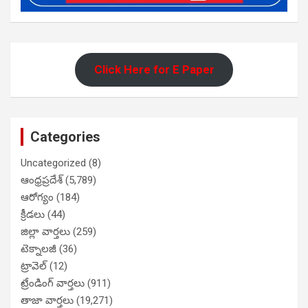
Click Here for E Paper
Categories
Uncategorized
(8)
ఆంధ్రప్రదేశ్
(5,789)
ఆరోగ్యం
(184)
క్రీడలు
(44)
జిల్లా వార్తలు
(259)
టెక్నాలజీ
(36)
ట్రావెల్
(12)
ట్రేండింగ్ వార్తలు
(911)
తాజా వార్తలు
(19,271)