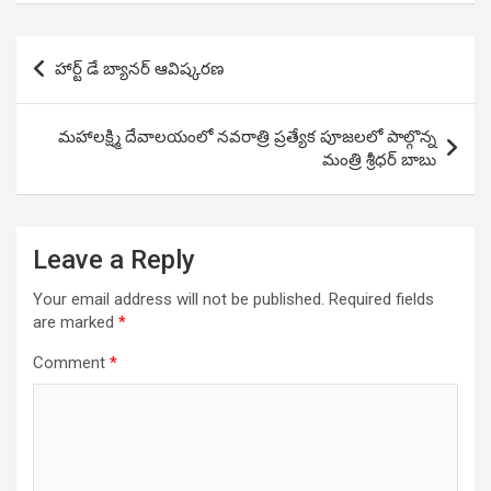
Post
హార్ట్ డే బ్యానర్ ఆవిష్కరణ
navigation
మహాలక్ష్మి దేవాలయంలో నవరాత్రి ప్రత్యేక పూజలలో పాల్గొన్న
మంత్రి శ్రీధర్ బాబు
Leave a Reply
Your email address will not be published.
Required fields
are marked
*
Comment
*