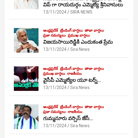
విప్ గా రాయదుర్గం ఎమ్మెల్యే శ్రీనివాసులు
13/11/2024
SIRA NEWS
ఆంధ్రప్రదేశ్
ట్రేండింగ్ వార్తలు
తాజా వార్తలు
ప్రజా సమస్యలు
ప్రముఖ వార్తలు
విజయసాయిరెడ్డికి ఎందుకంత ప్రేమ
13/11/2024
Sira News
ఆంధ్రప్రదేశ్
ట్రేండింగ్ వార్తలు
తాజా వార్తలు
ప్రముఖ వార్తలు
రాజకీయం
వైసీపీ ఎమ్మెల్యేల యూ టర్న్…
13/11/2024
Sira News
ఆంధ్రప్రదేశ్
ట్రేండింగ్ వార్తలు
తాజా వార్తలు
ప్రజా సమస్యలు
రాజకీయం
గుమ్మనూరు వర్సెస్ జేసీ…
13/11/2024
Sira News