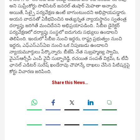
అని సుప్రీంకోర్టు సొలిసిటర్ జనరల్ తుషార్ మెహతా అన్నారు.
అయితే, సిట్పై పర్యవేక్షణ ఉంటే బాగుంటుందని అభిప్రాయపడ్డారు.
అయన వాదనతో ఏకీభవించిన అత్యున్నత న్యాయస్థానం స్వతంత్ర
దర్యాప్తు జరిగితే మంచిదేనని అభిప్రయాపడింది.. సీబీఐ డైరెక్టర్
పర్యవేక్షణలో దర్యాప్తు సంస్థలో ఐదుగురు సభ్యులు ఉండాలని
తెలిపింది. ఇందులో సీబీఐ నుంచి ఇద్దరు, రాష్ట్ర ప్రభుత్వం నుంచి
ఇద్దరు, ఎఫ్ఎస్ఎస్ఏఐ నుంచి ఒక నిపుణుడు ఉండాలని
న్యాయమూర్తులు పేర్కొన్నారు. బీజేపీ నేత సుబ్రహ్మణ్య స్వామి,
వైఎస్ఆర్సీపీ ఎంపీ వైవీ సుబ్బారెడ్డి, రచయిత సంపత్ విక్రమ్, ఓ టీవీ
ఛానల్ ఎడిటర్ సురేష్ ఖండేరావు చౌహాన్కే దాఖలు చేసిన పిటిషన్లపై
కోర్టు విచారణ జరిపింది.
Share this News…