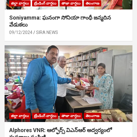
జిల్లా వార్తలు
ట్రేండింగ్ వార్తలు
తాజా వార్తలు
తెలంగాణ
Soniyamma: ఘ‌నంగా సోనియా గాంధీ జ‌న్మ‌దిన
వేడుక‌లు
09/12/2024
SIRA NEWS
జిల్లా వార్తలు
ట్రేండింగ్ వార్తలు
తాజా వార్తలు
తెలంగాణ
Alphores VNR: ఆల్ఫోర్స్ విఎన్ఆర్ అద్వర్యంలో