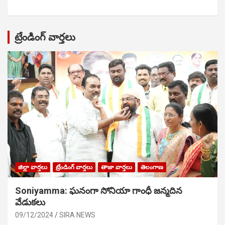
ట్రేండింగ్ వార్తలు
జిల్లా వార్తలు
ట్రేండింగ్ వార్తలు
తాజా వార్తలు
తెలంగాణ
Soniyamma: ఘ‌నంగా సోనియా గాంధీ జ‌న్మ‌దిన
వేడుక‌లు
09/12/2024
SIRA NEWS