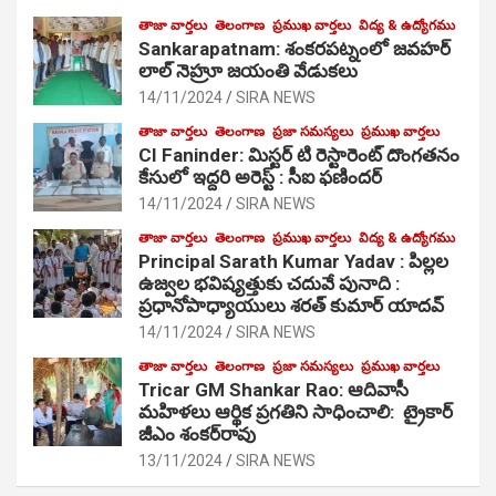
తాజా వార్తలు
తెలంగాణ
ప్రముఖ వార్తలు
విద్య & ఉద్యోగము
Sankarapatnam: శంకరపట్నంలో జవహర్
లాల్ నెహ్రూ జయంతి వేడుకలు
14/11/2024
SIRA NEWS
తాజా వార్తలు
తెలంగాణ
ప్రజా సమస్యలు
ప్రముఖ వార్తలు
CI Faninder: మిస్టర్ టి రెస్టారెంట్ దొంగతనం
కేసులో ఇద్దరి అరెస్ట్ : సీఐ ఫణిందర్
14/11/2024
SIRA NEWS
తాజా వార్తలు
తెలంగాణ
ప్రముఖ వార్తలు
విద్య & ఉద్యోగము
Principal Sarath Kumar Yadav : పిల్లల
ఉజ్వల భవిష్యత్తుకు చదువే పునాది :
ప్రధానోపాధ్యాయులు శరత్ కుమార్ యాదవ్
14/11/2024
SIRA NEWS
తాజా వార్తలు
తెలంగాణ
ప్రజా సమస్యలు
ప్రముఖ వార్తలు
Tricar GM Shankar Rao: ఆదివాసీ
మహిళలు ఆర్థిక ప్రగతిని సాధించాలి: ట్రైకార్
జీఎం శంకర్‌రావు
13/11/2024
SIRA NEWS