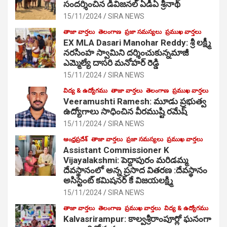
సంద‌ర్శించిన డివిజనల్ ఏడీఏ శ్రీనాథ్
15/11/2024
SIRA NEWS
తాజా వార్తలు
తెలంగాణ
ప్రజా సమస్యలు
ప్రముఖ వార్తలు
EX MLA Dasari Manohar Reddy: శ్రీ లక్ష్మీ
నరసింహ స్వామిని దర్శించుకున్నమాజీ
ఎమ్మెల్యే దాసరి మనోహర్ రెడ్డి
15/11/2024
SIRA NEWS
విద్య & ఉద్యోగము
తాజా వార్తలు
తెలంగాణ
ప్రముఖ వార్తలు
Veeramushti Ramesh: మూడు ప్రభుత్వ
ఉద్యోగాలు సాధించిన వీరముష్టి రమేష్
15/11/2024
SIRA NEWS
ఆంధ్రప్రదేశ్
తాజా వార్తలు
ప్రజా సమస్యలు
ప్రముఖ వార్తలు
Assistant Commissioner K
Vijayalakshmi: పెద్దాపురం మరిడమ్మ
దేవస్థానంలో అన్న ప్రసాద వితరణ :దేవస్థానం
అసిస్టెంట్ కమిషనర్ కే విజయలక్ష్మి
15/11/2024
SIRA NEWS
తాజా వార్తలు
తెలంగాణ
ప్రముఖ వార్తలు
విద్య & ఉద్యోగము
Kalvasrirampur: కాల్వశ్రీరాంపూర్లో ఘనంగా