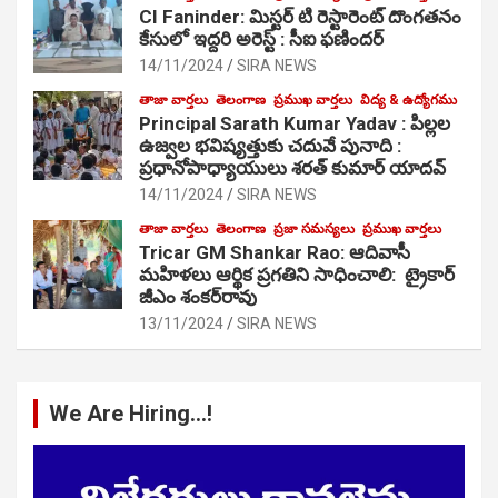
CI Faninder: మిస్టర్ టి రెస్టారెంట్ దొంగతనం
కేసులో ఇద్దరి అరెస్ట్ : సీఐ ఫణిందర్
14/11/2024
SIRA NEWS
తాజా వార్తలు
తెలంగాణ
ప్రముఖ వార్తలు
విద్య & ఉద్యోగము
Principal Sarath Kumar Yadav : పిల్లల
ఉజ్వల భవిష్యత్తుకు చదువే పునాది :
ప్రధానోపాధ్యాయులు శరత్ కుమార్ యాదవ్
14/11/2024
SIRA NEWS
తాజా వార్తలు
తెలంగాణ
ప్రజా సమస్యలు
ప్రముఖ వార్తలు
Tricar GM Shankar Rao: ఆదివాసీ
మహిళలు ఆర్థిక ప్రగతిని సాధించాలి: ట్రైకార్
జీఎం శంకర్‌రావు
13/11/2024
SIRA NEWS
We Are Hiring…!