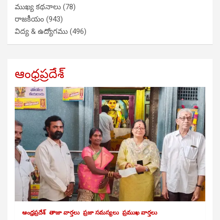
ముఖ్య కథనాలు
(78)
రాజకీయం
(943)
విద్య & ఉద్యోగము
(496)
ఆంధ్రప్రదేశ్
ఆంధ్రప్రదేశ్
తాజా వార్తలు
ప్రజా సమస్యలు
ప్రముఖ వార్తలు