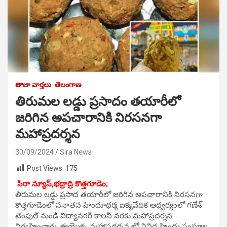
తాజా వార్తలు
తెలంగాణ
తిరుమల లడ్డు ప్రసాదం తయారీలో
జరిగిన అపచారానికి నిరసనగా
మహాప్రదర్శన
30/09/2024
Sira News
Post Views:
175
సిరా న్యూస్,భద్రాద్రి కొత్తగూడెం;
తిరుమల లడ్డు ప్రసాద తయారీలో జరిగిన అపచారానికి నిరసనగా
కొత్తగూడెంలో సనాతన హిందూధర్మ ఐక్యవేదిక ఆధ్వర్యంలో గణేశ్
టెంపుల్ నుండి విద్యానగర్ కాలనీ వరకు మహాప్రదర్శన
నిర్వహించారు. ఈయొక్క మహాప్రదర్శన లో వివిధ హిందు సంఘాల