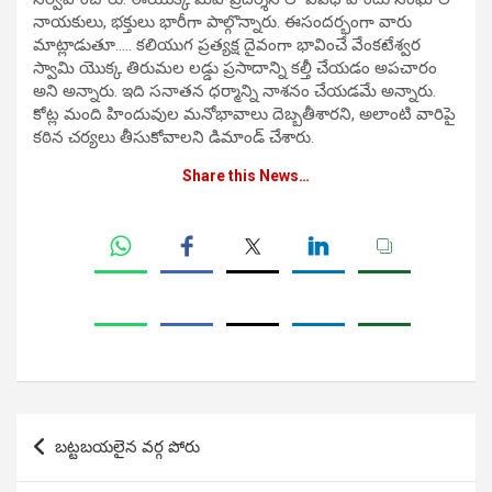
నాయకులు, భక్తులు భారీగా పాల్గొన్నారు. ఈసందర్భంగా వారు
మాట్లాడుతూ….. కలియుగ ప్రత్యక్ష దైవంగా భావించే వేంకటేశ్వర
స్వామి యొక్క తిరుమల లడ్డు ప్రసాదాన్ని కల్తీ చేయడం అపచారం
అని అన్నారు. ఇది సనాతన ధర్మాన్ని నాశనం చేయడమే అన్నారు.
కోట్ల మంది హిందువుల మనోభావాలు దెబ్బతీశారని, అలాంటి వారిపై
కఠిన చర్యలు తీసుకోవాలని డిమాండ్ చేశారు.
Share this News…
Post
బట్టబయలైన వర్గ పోరు
navigation