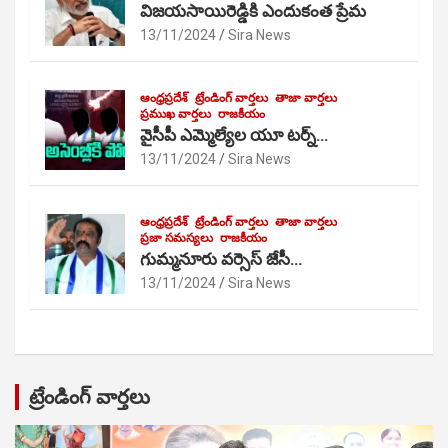
విజయసాయిరెడ్డికి ఎందుకంత ప్రేమ
13/11/2024
Sira News
ఆంధ్రప్రదేశ్
ట్రేండింగ్ వార్తలు
తాజా వార్తలు
ప్రముఖ వార్తలు
రాజకీయం
వైసీపీ ఎమ్మెల్యేల యూ టర్న్…
13/11/2024
Sira News
ఆంధ్రప్రదేశ్
ట్రేండింగ్ వార్తలు
తాజా వార్తలు
ప్రజా సమస్యలు
రాజకీయం
గుమ్మనూరు వర్సెస్ జేసీ…
13/11/2024
Sira News
ట్రేండింగ్ వార్తలు