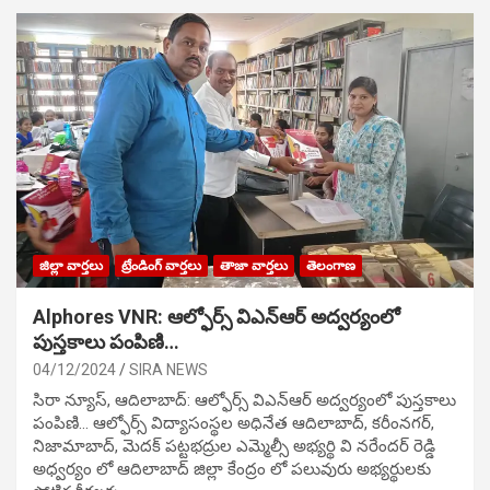
జిల్లా వార్తలు
ట్రేండింగ్ వార్తలు
తాజా వార్తలు
తెలంగాణ
Alphores VNR: ఆల్ఫోర్స్ విఎన్ఆర్ అద్వర్యంలో
పుస్తకాలు పంపిణి…
04/12/2024
SIRA NEWS
సిరా న్యూస్, ఆదిలాబాద్: ఆల్ఫోర్స్ విఎన్ఆర్ అద్వర్యంలో పుస్తకాలు
పంపిణి… ఆల్ఫోర్స్ విద్యాసంస్థల అధినేత ఆదిలాబాద్, కరీంనగర్,
నిజామాబాద్, మెదక్ పట్టభద్రుల ఎమ్మెల్సీ అభ్యర్థి వి నరేందర్ రెడ్డి
అధ్వర్యం లో ఆదిలాబాద్ జిల్లా కేంద్రం లో పలువురు అభ్యర్థులకు