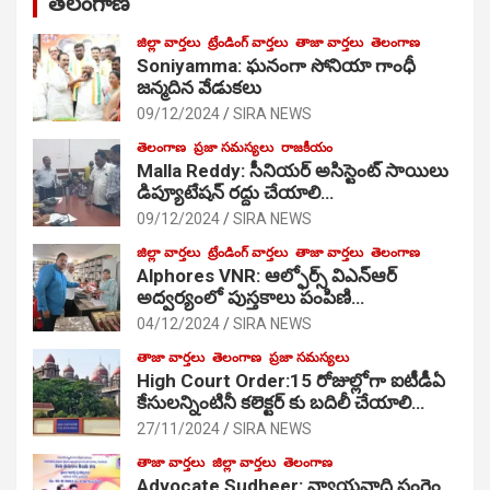
తెలంగాణ
జిల్లా వార్తలు
ట్రేండింగ్ వార్తలు
తాజా వార్తలు
తెలంగాణ
Soniyamma: ఘ‌నంగా సోనియా గాంధీ
జ‌న్మ‌దిన వేడుక‌లు
09/12/2024
SIRA NEWS
తెలంగాణ
ప్రజా సమస్యలు
రాజకీయం
Malla Reddy: సీనియర్ అసిస్టెంట్ సాయిలు
డిప్యూటేషన్ రద్దు చేయాలి…
09/12/2024
SIRA NEWS
జిల్లా వార్తలు
ట్రేండింగ్ వార్తలు
తాజా వార్తలు
తెలంగాణ
Alphores VNR: ఆల్ఫోర్స్ విఎన్ఆర్
అద్వర్యంలో పుస్తకాలు పంపిణి…
04/12/2024
SIRA NEWS
తాజా వార్తలు
తెలంగాణ
ప్రజా సమస్యలు
High Court Order:15 రోజుల్లోగా ఐటీడీఏ
కేసులన్నింటినీ కలెక్టర్ కు బదిలీ చేయాలి…
27/11/2024
SIRA NEWS
తాజా వార్తలు
జిల్లా వార్తలు
తెలంగాణ
Advocate Sudheer: న్యాయవాది సంగెం