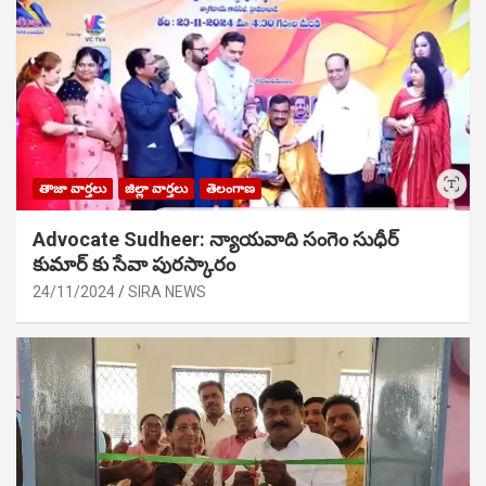
తాజా వార్తలు
జిల్లా వార్తలు
తెలంగాణ
Advocate Sudheer: న్యాయవాది సంగెం సుధీర్
కుమార్ కు సేవా పురస్కారం
24/11/2024
SIRA NEWS