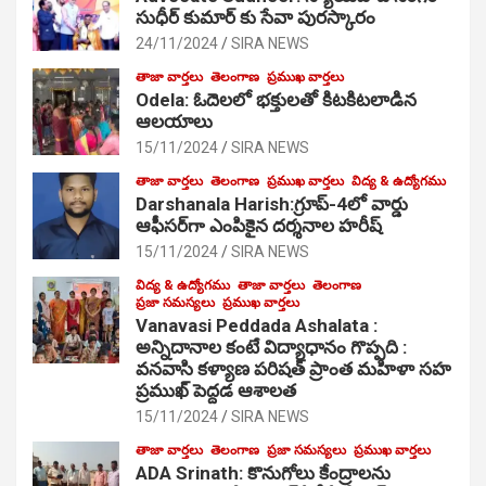
సుధీర్ కుమార్ కు సేవా పురస్కారం
24/11/2024
SIRA NEWS
తాజా వార్తలు
తెలంగాణ
ప్రముఖ వార్తలు
Odela: ఓదెల‌లో భక్తులతో కిటకిటలాడిన
ఆల‌యాలు
15/11/2024
SIRA NEWS
తాజా వార్తలు
తెలంగాణ
ప్రముఖ వార్తలు
విద్య & ఉద్యోగము
Darshanala Harish:గ్రూప్-4లో వార్డు
ఆఫీసర్‌గా ఎంపికైన దర్శనాల హరీష్
15/11/2024
SIRA NEWS
విద్య & ఉద్యోగము
తాజా వార్తలు
తెలంగాణ
ప్రజా సమస్యలు
ప్రముఖ వార్తలు
Vanavasi Peddada Ashalata :
అన్నిదానాల కంటే విద్యాధానం గొప్పది :
వనవాసి కళ్యాణ పరిషత్ ప్రాంత మహిళా సహ
ప్రముఖ్ పెద్దడ ఆశాలత
15/11/2024
SIRA NEWS
తాజా వార్తలు
తెలంగాణ
ప్రజా సమస్యలు
ప్రముఖ వార్తలు
ADA Srinath: కొనుగోలు కేంద్రాల‌ను