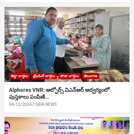
జిల్లా వార్తలు
ట్రేండింగ్ వార్తలు
తాజా వార్తలు
తెలంగాణ
Alphores VNR: ఆల్ఫోర్స్ విఎన్ఆర్ అద్వర్యంలో
పుస్తకాలు పంపిణి…
04/12/2024
SIRA NEWS