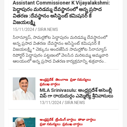
Assistant Commissioner K Vijayalakshmi:
పెద్దాపురం మరిడమ్మ దేవస్థానంలో అన్న ప్రసాద
వితరణ :దేవస్థానం అసిస్టెంట్ కమిషనర్ కే
విజయలక్ష్మి
15/11/2024
SIRA NEWS
సిరాన్యూస్, సామర్లకోట పెద్దాపురం మరిడమ్మ దేవస్థానంలో
అన్న ప్రసాద వితరణ :దేవస్థానం అసిస్టెంట్ కమిషనర్ కే
విజయలక్ష్మి * చెక్కును అందజేసిన సామర్లకోట సిరాన్యూస్
రిపోర్టర్ పెద్దాపురం పట్టణంలో వెలసిన మరిటమ్మ అమ్మవారి
ఆలయంలో అన్న ప్రసాద వితరణ కార్యక్రమాన్ని శుక్రవారం…
ఆంధ్రప్రదేశ్
తెలంగాణ
ప్రజా సమస్యలు
ప్రముఖ వార్తలు
MLA Srinivasulu: ఆంధ్రప్రదేశ్ అసెంబ్లీ
విప్ గా రాయదుర్గం ఎమ్మెల్యే శ్రీనివాసులు
13/11/2024
SIRA NEWS
ఆంధ్రప్రదేశ్
ట్రేండింగ్ వార్తలు
తాజా వార్తలు
ప్రజా సమస్యలు
ప్రముఖ వార్తలు