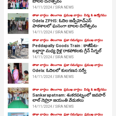
బాలల దినోత్సవం
14/11/2024
SIRA NEWS
తాజా వార్తలు
తెలంగాణ
ప్రముఖ వార్తలు
విద్య & ఉద్యోగము
Odela ZPHS: ఓదెల జ‌డ్పీహెచ్ఎస్
పాఠ‌శాల‌లో ఘనంగా బాలల దినోత్సవం
14/11/2024
SIRA NEWS
తాజా వార్తలు
తెలంగాణ
ప్రజా సమస్యలు
ప్రముఖ వార్తలు
Peddapally Goods Train : కాజీపేట-
బల్లార్షా మధ్య రైళ్ల రాకపోకలకు గ్రీన్ సిగ్నల్
14/11/2024
SIRA NEWS
తాజా వార్తలు
తెలంగాణ
ప్రజా సమస్యలు
ప్రముఖ వార్తలు
Odela: ఓదెలలో కులగణన సర్వే
14/11/2024
SIRA NEWS
తాజా వార్తలు
తెలంగాణ
ప్రముఖ వార్తలు
విద్య & ఉద్యోగము
Sankarapatnam: శంకరపట్నంలో జవహర్
లాల్ నెహ్రూ జయంతి వేడుకలు
14/11/2024
SIRA NEWS
తాజా వార్తలు
తెలంగాణ
ప్రజా సమస్యలు
ప్రముఖ వార్తలు