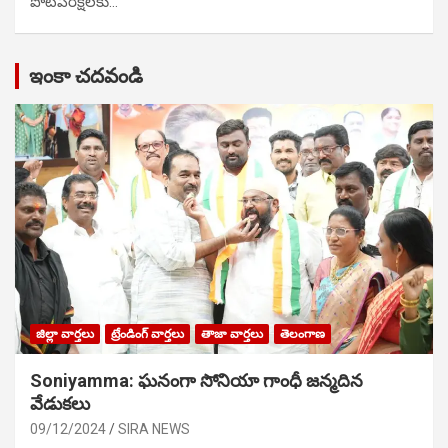
పోటిప‌రీక్ష‌ల‌కు…
ఇంకా చదవండి
జిల్లా వార్తలు
ట్రేండింగ్ వార్తలు
తాజా వార్తలు
తెలంగాణ
Soniyamma: ఘ‌నంగా సోనియా గాంధీ జ‌న్మ‌దిన
వేడుక‌లు
09/12/2024
SIRA NEWS