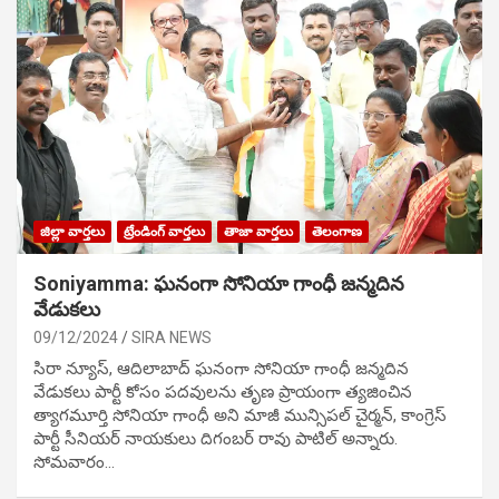
జిల్లా వార్తలు
ట్రేండింగ్ వార్తలు
తాజా వార్తలు
తెలంగాణ
Soniyamma: ఘ‌నంగా సోనియా గాంధీ జ‌న్మ‌దిన
వేడుక‌లు
09/12/2024
SIRA NEWS
సిరా న్యూస్, ఆదిలాబాద్ ఘ‌నంగా సోనియా గాంధీ జ‌న్మ‌దిన
వేడుక‌లు పార్టీ కోసం ప‌ద‌వుల‌ను తృణ ప్రాయంగా త్య‌జించిన
త్యాగమూర్తి సోనియా గాంధీ అని మాజీ మున్సిప‌ల్ చైర్మ‌న్, కాంగ్రెస్
పార్టీ సీనియ‌ర్ నాయ‌కులు దిగంబ‌ర్ రావు పాటిల్ అన్నారు.
సోమవారం…