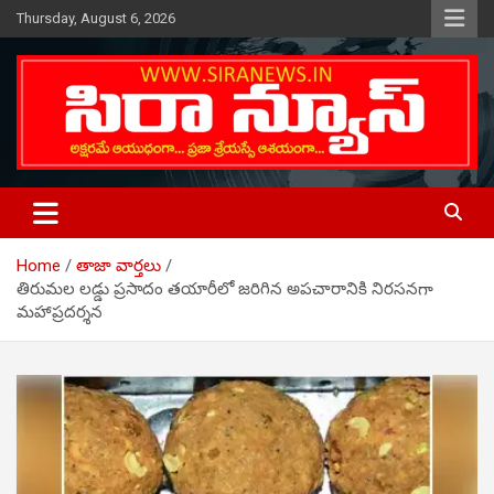
Skip
Thursday, August 6, 2026
to
content
Telugu Online News Daily
SIRA NEWS
Home
తాజా వార్తలు
తిరుమల లడ్డు ప్రసాదం తయారీలో జరిగిన అపచారానికి నిరసనగా
మహాప్రదర్శన