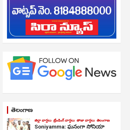
తెలంగాణ
జిల్లా వార్తలు
ట్రేండింగ్ వార్తలు
తాజా వార్తలు
తెలంగాణ
Soniyamma: ఘ‌నంగా సోనియా