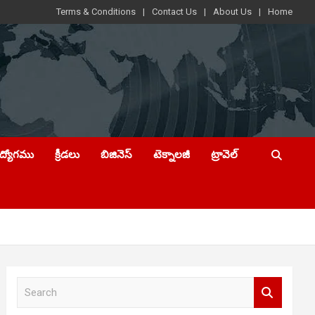
Terms & Conditions
Contact Us
About Us
Home
ఉద్యోగము
క్రీడలు
బిజినెస్
టెక్నాలజీ
ట్రావెల్
S
e
a