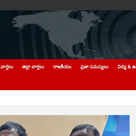
వార్తలు
జిల్లా వార్తలు
రాజకీయం
ప్రజా సమస్యలు
విద్య & 