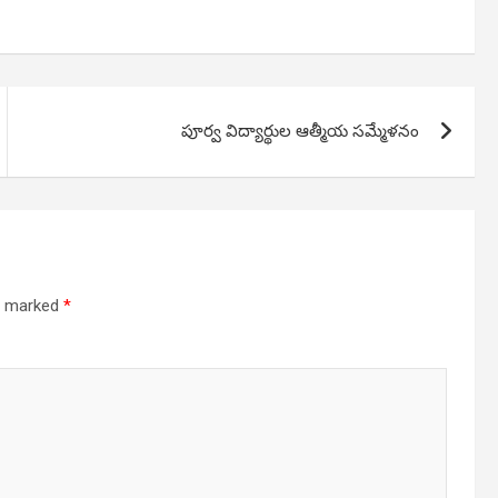
పూర్వ విద్యార్థుల ఆత్మీయ సమ్మేళనం
re marked
*