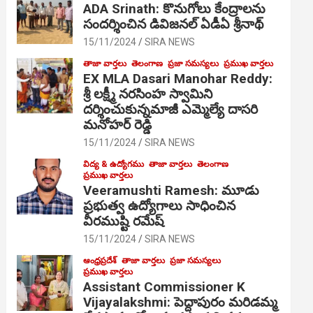
ADA Srinath: కొనుగోలు కేంద్రాల‌ను
సంద‌ర్శించిన డివిజనల్ ఏడీఏ శ్రీనాథ్
15/11/2024
SIRA NEWS
తాజా వార్తలు
తెలంగాణ
ప్రజా సమస్యలు
ప్రముఖ వార్తలు
EX MLA Dasari Manohar Reddy:
శ్రీ లక్ష్మీ నరసింహ స్వామిని
దర్శించుకున్నమాజీ ఎమ్మెల్యే దాసరి
మనోహర్ రెడ్డి
15/11/2024
SIRA NEWS
విద్య & ఉద్యోగము
తాజా వార్తలు
తెలంగాణ
ప్రముఖ వార్తలు
Veeramushti Ramesh: మూడు
ప్రభుత్వ ఉద్యోగాలు సాధించిన
వీరముష్టి రమేష్
15/11/2024
SIRA NEWS
ఆంధ్రప్రదేశ్
తాజా వార్తలు
ప్రజా సమస్యలు
ప్రముఖ వార్తలు
Assistant Commissioner K
Vijayalakshmi: పెద్దాపురం మరిడమ్మ