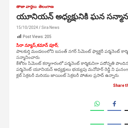
తాజా వార్తలు
తెలంగాణ
యూనియన్ అధ్యక్షునికి ఘన సన్మాన
15/10/2024
Sira News
Post Views:
205
సిరా న్యూస్,కమాన్ పూర్;
పాలకుర్తి మండలంలోని బసంత్ నగర్ సిమెంట్ ఫ్యాక్టరీ పర్మనెంట్ క
సన్మానించారు.
కేశోరం సిమెంట్ కర్మాగారంలో పర్మనెంట్ కార్మికునిగా పదోన్నతి పొ
పర్మినెంట్ యూనియన్ అధ్యక్షులు భయ్యపు మనోహర్ రెడ్డి ని ఘనంగా
క్లబ్ సెక్రటరీ మరియు జాయింట్ సెక్రటరీ పోతుల ప్రసాద్ ఉన్నారు.
Share t