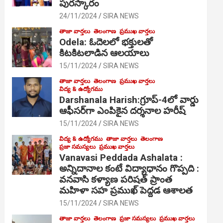
పురస్కారం
24/11/2024
SIRA NEWS
తాజా వార్తలు
తెలంగాణ
ప్రముఖ వార్తలు
Odela: ఓదెల‌లో భక్తులతో
కిటకిటలాడిన ఆల‌యాలు
15/11/2024
SIRA NEWS
తాజా వార్తలు
తెలంగాణ
ప్రముఖ వార్తలు
విద్య & ఉద్యోగము
Darshanala Harish:గ్రూప్-4లో వార్డు
ఆఫీసర్‌గా ఎంపికైన దర్శనాల హరీష్
15/11/2024
SIRA NEWS
విద్య & ఉద్యోగము
తాజా వార్తలు
తెలంగాణ
ప్రజా సమస్యలు
ప్రముఖ వార్తలు
Vanavasi Peddada Ashalata :
అన్నిదానాల కంటే విద్యాధానం గొప్పది :
వనవాసి కళ్యాణ పరిషత్ ప్రాంత
మహిళా సహ ప్రముఖ్ పెద్దడ ఆశాలత
15/11/2024
SIRA NEWS
తాజా వార్తలు
తెలంగాణ
ప్రజా సమస్యలు
ప్రముఖ వార్తలు