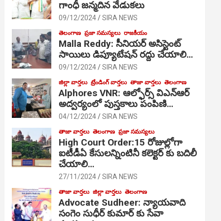
గాంధీ జ‌న్మ‌దిన వేడుక‌లు
09/12/2024
SIRA NEWS
తెలంగాణ
ప్రజా సమస్యలు
రాజకీయం
Malla Reddy: సీనియర్ అసిస్టెంట్
సాయిలు డిప్యూటేషన్ రద్దు చేయాలి…
09/12/2024
SIRA NEWS
జిల్లా వార్తలు
ట్రేండింగ్ వార్తలు
తాజా వార్తలు
తెలంగాణ
Alphores VNR: ఆల్ఫోర్స్ విఎన్ఆర్
అద్వర్యంలో పుస్తకాలు పంపిణి…
04/12/2024
SIRA NEWS
తాజా వార్తలు
తెలంగాణ
ప్రజా సమస్యలు
High Court Order:15 రోజుల్లోగా
ఐటీడీఏ కేసులన్నింటినీ కలెక్టర్ కు బదిలీ
చేయాలి…
27/11/2024
SIRA NEWS
తాజా వార్తలు
జిల్లా వార్తలు
తెలంగాణ
Advocate Sudheer: న్యాయవాది
సంగెం సుధీర్ కుమార్ కు సేవా