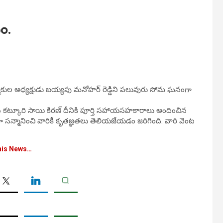
ం.
ార్మికుల అధ్యక్షుడు బయ్యపు మనోహర్ రెడ్డిని పలువురు సోమ ఘనంగా
ందిన కట్కూరి సాయి కిరణ్ దీనికి పూర్తి సహాయసహకారాలు అందించిన
 సన్మానించి వారికీ కృతజ్ఞతలు తెలియజేయడం జరిగింది. వారి వెంట
his News…