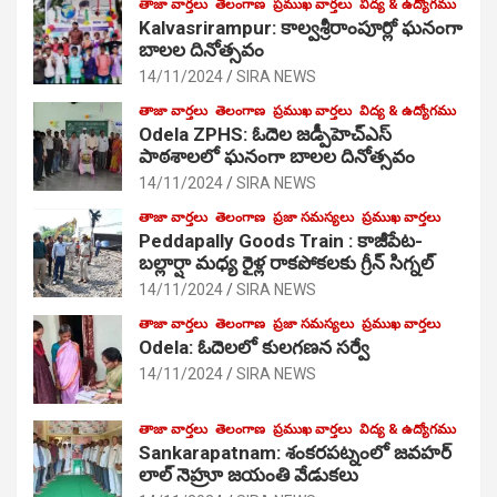
తాజా వార్తలు
తెలంగాణ
ప్రముఖ వార్తలు
విద్య & ఉద్యోగము
Kalvasrirampur: కాల్వశ్రీరాంపూర్లో ఘనంగా
బాలల దినోత్సవం
14/11/2024
SIRA NEWS
తాజా వార్తలు
తెలంగాణ
ప్రముఖ వార్తలు
విద్య & ఉద్యోగము
Odela ZPHS: ఓదెల జ‌డ్పీహెచ్ఎస్
పాఠ‌శాల‌లో ఘనంగా బాలల దినోత్సవం
14/11/2024
SIRA NEWS
తాజా వార్తలు
తెలంగాణ
ప్రజా సమస్యలు
ప్రముఖ వార్తలు
Peddapally Goods Train : కాజీపేట-
బల్లార్షా మధ్య రైళ్ల రాకపోకలకు గ్రీన్ సిగ్నల్
14/11/2024
SIRA NEWS
తాజా వార్తలు
తెలంగాణ
ప్రజా సమస్యలు
ప్రముఖ వార్తలు
Odela: ఓదెలలో కులగణన సర్వే
14/11/2024
SIRA NEWS
తాజా వార్తలు
తెలంగాణ
ప్రముఖ వార్తలు
విద్య & ఉద్యోగము
Sankarapatnam: శంకరపట్నంలో జవహర్
లాల్ నెహ్రూ జయంతి వేడుకలు