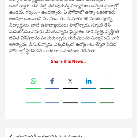
ఉందన్నారు. తన వద్ద చదువుకున్న విద్యార్థులు ఉన్నత స్థానాల్లో
ఉండడం గర్వంగా ఉందన్నారు. ఏ హోదాలో ఉన్నా ఒకరికొకరు
అండగా ఉండాలని సూచించారు‌. సుమారు 50 మంది పూర్వ
విద్యార్థులు, నాటి ఉపాధ్యాయులు పాల్గొన్నారు. స్కూల్ డేస్
మెమరీస్‌ను నెమరు వేసుకున్నారు. ప్రస్తుతం వారి వృత్తి, వ్యక్తిగత
జీవిత విశేషాలను పంచుకున్నారు‌. గురువులను సన్మానించి, వారి
ఆశిర్వాదం తీసుకున్నారు. ఎక్కడెక్కడో ఉద్యోగాలు చేస్తూ వివిధ
హోదాల్లో స్థిరపడిన వారంతా ఆనందంగా గడిపారు.
Share this News…
Post