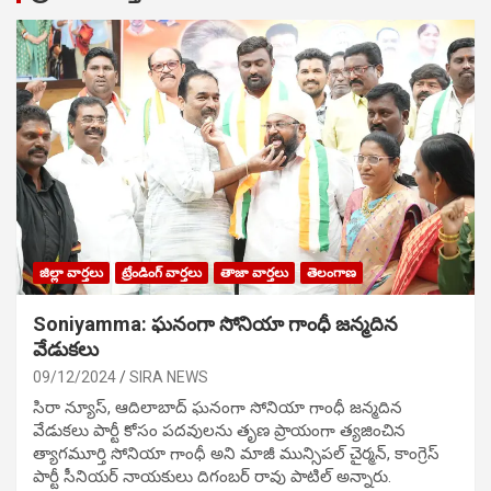
జిల్లా వార్తలు
ట్రేండింగ్ వార్తలు
తాజా వార్తలు
తెలంగాణ
Soniyamma: ఘ‌నంగా సోనియా గాంధీ జ‌న్మ‌దిన
వేడుక‌లు
09/12/2024
SIRA NEWS
సిరా న్యూస్, ఆదిలాబాద్ ఘ‌నంగా సోనియా గాంధీ జ‌న్మ‌దిన
వేడుక‌లు పార్టీ కోసం ప‌ద‌వుల‌ను తృణ ప్రాయంగా త్య‌జించిన
త్యాగమూర్తి సోనియా గాంధీ అని మాజీ మున్సిప‌ల్ చైర్మ‌న్, కాంగ్రెస్
పార్టీ సీనియ‌ర్ నాయ‌కులు దిగంబ‌ర్ రావు పాటిల్ అన్నారు.