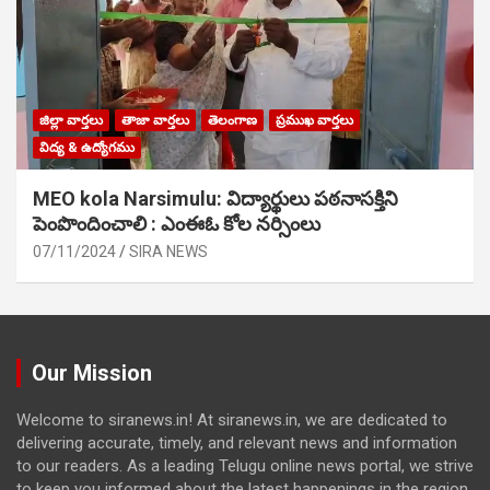
జిల్లా వార్తలు
తాజా వార్తలు
తెలంగాణ
ప్రముఖ వార్తలు
విద్య & ఉద్యోగము
MEO kola Narsimulu: విద్యార్థులు పఠ‌నాసక్తిని
పెంపొందించాలి : ఎంఈఓ కోల నర్సింలు
07/11/2024
SIRA NEWS
Our Mission
Welcome to siranews.in! At siranews.in, we are dedicated to
delivering accurate, timely, and relevant news and information
to our readers. As a leading Telugu online news portal, we strive
to keep you informed about the latest happenings in the region