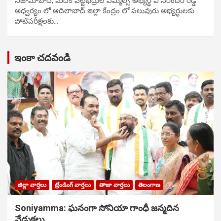
నిజామాబాద్, మెదక్ పట్టభద్రుల ఎమ్మెల్సీ అభ్యర్థి వి నరేందర్ రెడ్డి
అధ్వర్యం లో ఆదిలాబాద్ జిల్లా కేంద్రం లో పలువురు అభ్యర్థులకు
పోటిప‌రీక్ష‌ల‌కు…
ఇంకా చదవండి
జిల్లా వార్తలు
ట్రేండింగ్ వార్తలు
తాజా వార్తలు
తెలంగాణ
Soniyamma: ఘ‌నంగా సోనియా గాంధీ జ‌న్మ‌దిన
వేడుక‌లు