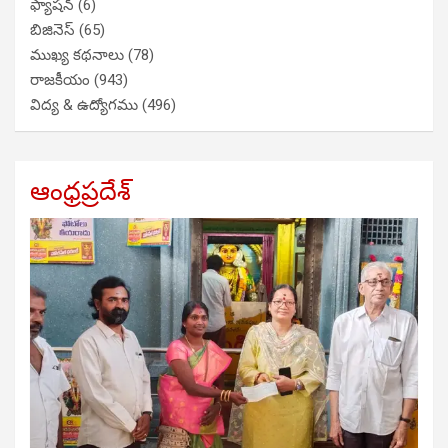
ఫ్యాషన్
(6)
బిజినెస్
(65)
ముఖ్య కథనాలు
(78)
రాజకీయం
(943)
విద్య & ఉద్యోగము
(496)
ఆంధ్రప్రదేశ్