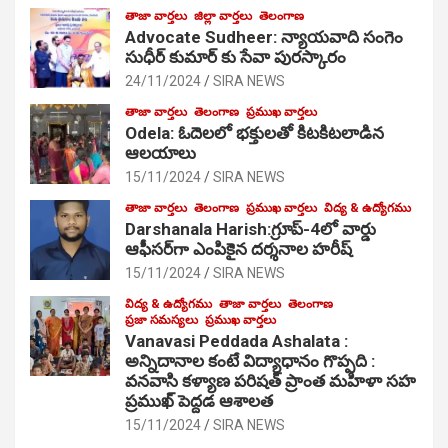
తాజా వార్తలు
జిల్లా వార్తలు
తెలంగాణ
Advocate Sudheer: న్యాయవాది సంగెం
సుధీర్ కుమార్ కు సేవా పురస్కారం
24/11/2024
SIRA NEWS
తాజా వార్తలు
తెలంగాణ
ప్రముఖ వార్తలు
Odela: ఓదెల‌లో భక్తులతో కిటకిటలాడిన
ఆల‌యాలు
15/11/2024
SIRA NEWS
తాజా వార్తలు
తెలంగాణ
ప్రముఖ వార్తలు
విద్య & ఉద్యోగము
Darshanala Harish:గ్రూప్-4లో వార్డు
ఆఫీసర్‌గా ఎంపికైన దర్శనాల హరీష్
15/11/2024
SIRA NEWS
విద్య & ఉద్యోగము
తాజా వార్తలు
తెలంగాణ
ప్రజా సమస్యలు
ప్రముఖ వార్తలు
Vanavasi Peddada Ashalata :
అన్నిదానాల కంటే విద్యాధానం గొప్పది :
వనవాసి కళ్యాణ పరిషత్ ప్రాంత మహిళా సహ
ప్రముఖ్ పెద్దడ ఆశాలత
15/11/2024
SIRA NEWS