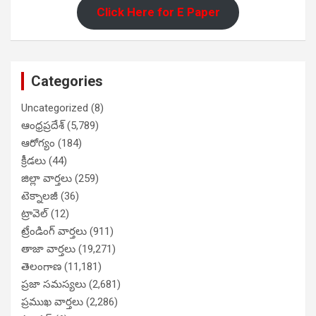
Click Here for E Paper
Categories
Uncategorized
(8)
ఆంధ్రప్రదేశ్
(5,789)
ఆరోగ్యం
(184)
క్రీడలు
(44)
జిల్లా వార్తలు
(259)
టెక్నాలజీ
(36)
ట్రావెల్
(12)
ట్రేండింగ్ వార్తలు
(911)
తాజా వార్తలు
(19,271)
తెలంగాణ
(11,181)
ప్రజా సమస్యలు
(2,681)
ప్రముఖ వార్తలు
(2,286)