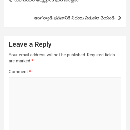
యూనియన్ అధ్యక్షునికి ఘన సన్మానం.
navigation
అంగన్వాడి భవనానికి నిధులు విడుదల చేయండి.
Leave a Reply
Your email address will not be published.
Required fields
are marked
*
Comment
*