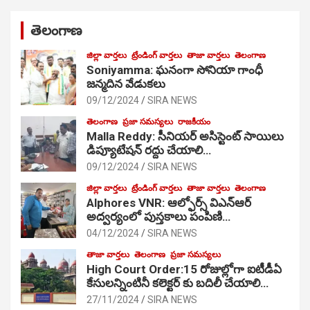
తెలంగాణ
జిల్లా వార్తలు
ట్రేండింగ్ వార్తలు
తాజా వార్తలు
తెలంగాణ
Soniyamma: ఘ‌నంగా సోనియా గాంధీ
జ‌న్మ‌దిన వేడుక‌లు
09/12/2024
SIRA NEWS
తెలంగాణ
ప్రజా సమస్యలు
రాజకీయం
Malla Reddy: సీనియర్ అసిస్టెంట్ సాయిలు
డిప్యూటేషన్ రద్దు చేయాలి…
09/12/2024
SIRA NEWS
జిల్లా వార్తలు
ట్రేండింగ్ వార్తలు
తాజా వార్తలు
తెలంగాణ
Alphores VNR: ఆల్ఫోర్స్ విఎన్ఆర్
అద్వర్యంలో పుస్తకాలు పంపిణి…
04/12/2024
SIRA NEWS
తాజా వార్తలు
తెలంగాణ
ప్రజా సమస్యలు
High Court Order:15 రోజుల్లోగా ఐటీడీఏ
కేసులన్నింటినీ కలెక్టర్ కు బదిలీ చేయాలి…
27/11/2024
SIRA NEWS