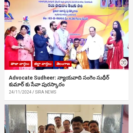
తాజా వార్తలు
జిల్లా వార్తలు
తెలంగాణ
Advocate Sudheer: న్యాయవాది సంగెం సుధీర్
కుమార్ కు సేవా పురస్కారం
24/11/2024
SIRA NEWS