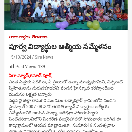
తాజా వార్తలు
తెలంగాణ
పూర్వ విద్యార్థుల ఆత్మీయ సమ్మేళనం
15/10/2024
Sira News
Post Views:
139
సిరా న్యూస్,కమాన్ పూర్;
ఎంత ఎత్తుకు ఎదిగినా, ఏ స్థాయిలో ఉన్నా మాతృభూమిని, చిన్ననాటి
స్నేహితులను మరువకూడదని వందన హైస్కూల్ కరస్పాండెంట్
ముడుసు లక్ష్మణ్ అన్నారు.
పెద్దపల్లి జిల్లా రామగిరి మండలం లద్నాపూర్ గ్రామంలోని వందన
హైస్కూల్ 2007-08 పదో తరగతి బ్యాచ్‌ విద్యార్థుల ఆత్మీయ
సమ్మేళనానికి ఆయన ముఖ్య అతిథిగా హాజరయ్యారు.
సెంటినరికాలనీలోని సింగరేణి ఫంక్షన్‌హా‌ల్‌లో సోమవారం జరిగిన ఈ
కార్యక్రామంలో ఆయన మాట్లాడుతూ.. సుమారు‌16 సంవత్సరాల
తర్వాత విద్యార్థులందరినీ ఓ చోట చూడడం సంతోషంగా