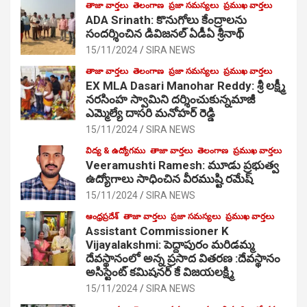
తాజా వార్తలు
తెలంగాణ
ప్రజా సమస్యలు
ప్రముఖ వార్తలు
ADA Srinath: కొనుగోలు కేంద్రాల‌ను
సంద‌ర్శించిన డివిజనల్ ఏడీఏ శ్రీనాథ్
15/11/2024
SIRA NEWS
తాజా వార్తలు
తెలంగాణ
ప్రజా సమస్యలు
ప్రముఖ వార్తలు
EX MLA Dasari Manohar Reddy: శ్రీ లక్ష్మీ
నరసింహ స్వామిని దర్శించుకున్నమాజీ
ఎమ్మెల్యే దాసరి మనోహర్ రెడ్డి
15/11/2024
SIRA NEWS
విద్య & ఉద్యోగము
తాజా వార్తలు
తెలంగాణ
ప్రముఖ వార్తలు
Veeramushti Ramesh: మూడు ప్రభుత్వ
ఉద్యోగాలు సాధించిన వీరముష్టి రమేష్
15/11/2024
SIRA NEWS
ఆంధ్రప్రదేశ్
తాజా వార్తలు
ప్రజా సమస్యలు
ప్రముఖ వార్తలు
Assistant Commissioner K
Vijayalakshmi: పెద్దాపురం మరిడమ్మ
దేవస్థానంలో అన్న ప్రసాద వితరణ :దేవస్థానం
అసిస్టెంట్ కమిషనర్ కే విజయలక్ష్మి
15/11/2024
SIRA NEWS