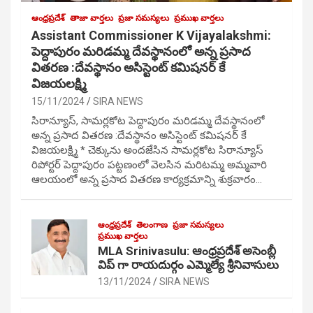
ఆంధ్రప్రదేశ్
తాజా వార్తలు
ప్రజా సమస్యలు
ప్రముఖ వార్తలు
Assistant Commissioner K Vijayalakshmi:
పెద్దాపురం మరిడమ్మ దేవస్థానంలో అన్న ప్రసాద
వితరణ :దేవస్థానం అసిస్టెంట్ కమిషనర్ కే
విజయలక్ష్మి
15/11/2024
SIRA NEWS
సిరాన్యూస్, సామర్లకోట పెద్దాపురం మరిడమ్మ దేవస్థానంలో
అన్న ప్రసాద వితరణ :దేవస్థానం అసిస్టెంట్ కమిషనర్ కే
విజయలక్ష్మి * చెక్కును అందజేసిన సామర్లకోట సిరాన్యూస్
రిపోర్టర్ పెద్దాపురం పట్టణంలో వెలసిన మరిటమ్మ అమ్మవారి
ఆలయంలో అన్న ప్రసాద వితరణ కార్యక్రమాన్ని శుక్రవారం…
ఆంధ్రప్రదేశ్
తెలంగాణ
ప్రజా సమస్యలు
ప్రముఖ వార్తలు
MLA Srinivasulu: ఆంధ్రప్రదేశ్ అసెంబ్లీ
విప్ గా రాయదుర్గం ఎమ్మెల్యే శ్రీనివాసులు
13/11/2024
SIRA NEWS