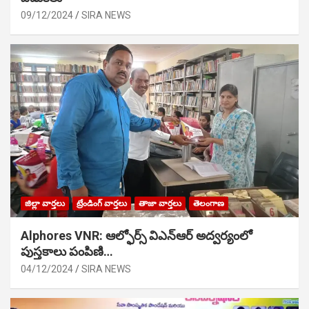
09/12/2024
SIRA NEWS
జిల్లా వార్తలు
ట్రేండింగ్ వార్తలు
తాజా వార్తలు
తెలంగాణ
Alphores VNR: ఆల్ఫోర్స్ విఎన్ఆర్ అద్వర్యంలో
పుస్తకాలు పంపిణి…
04/12/2024
SIRA NEWS