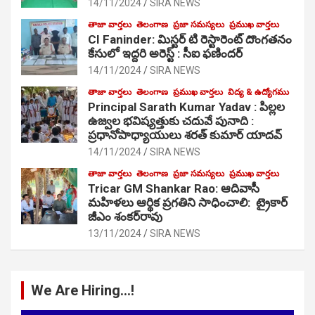
14/11/2024
SIRA NEWS
తాజా వార్తలు
తెలంగాణ
ప్రజా సమస్యలు
ప్రముఖ వార్తలు
CI Faninder: మిస్టర్ టి రెస్టారెంట్ దొంగతనం
కేసులో ఇద్దరి అరెస్ట్ : సీఐ ఫణిందర్
14/11/2024
SIRA NEWS
తాజా వార్తలు
తెలంగాణ
ప్రముఖ వార్తలు
విద్య & ఉద్యోగము
Principal Sarath Kumar Yadav : పిల్లల
ఉజ్వల భవిష్యత్తుకు చదువే పునాది :
ప్రధానోపాధ్యాయులు శరత్ కుమార్ యాదవ్
14/11/2024
SIRA NEWS
తాజా వార్తలు
తెలంగాణ
ప్రజా సమస్యలు
ప్రముఖ వార్తలు
Tricar GM Shankar Rao: ఆదివాసీ
మహిళలు ఆర్థిక ప్రగతిని సాధించాలి: ట్రైకార్
జీఎం శంకర్‌రావు
13/11/2024
SIRA NEWS
We Are Hiring…!