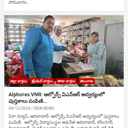
సోమవారం…
జిల్లా వార్తలు
ట్రేండింగ్ వార్తలు
తాజా వార్తలు
తెలంగాణ
Alphores VNR: ఆల్ఫోర్స్ విఎన్ఆర్ అద్వర్యంలో
పుస్తకాలు పంపిణి…
04/12/2024
SIRA NEWS
సిరా న్యూస్, ఆదిలాబాద్: ఆల్ఫోర్స్ విఎన్ఆర్ అద్వర్యంలో పుస్తకాలు
పంపిణి… ఆల్ఫోర్స్ విద్యాసంస్థల అధినేత ఆదిలాబాద్, కరీంనగర్,