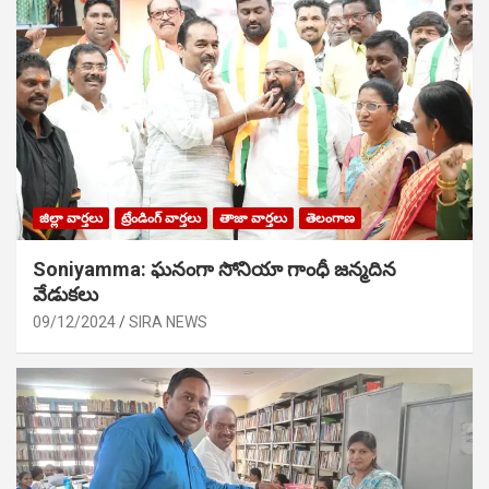
జిల్లా వార్తలు
ట్రేండింగ్ వార్తలు
తాజా వార్తలు
తెలంగాణ
Soniyamma: ఘ‌నంగా సోనియా గాంధీ జ‌న్మ‌దిన
వేడుక‌లు
09/12/2024
SIRA NEWS