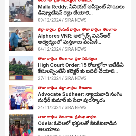
తెలంగాణ
ప్రజా సమస్యలు
రాజకీయం
Malla Reddy: సీనియర్ అసిస్టెంట్ సాయిలు
డిప్యూటేషన్ రద్దు చేయాలి…
09/12/2024
SIRA NEWS
జిల్లా వార్తలు
ట్రేండింగ్ వార్తలు
తాజా వార్తలు
తెలంగాణ
Alphores VNR: ఆల్ఫోర్స్ విఎన్ఆర్
అద్వర్యంలో పుస్తకాలు పంపిణి…
04/12/2024
SIRA NEWS
తాజా వార్తలు
తెలంగాణ
ప్రజా సమస్యలు
High Court Order:15 రోజుల్లోగా ఐటీడీఏ
కేసులన్నింటినీ కలెక్టర్ కు బదిలీ చేయాలి…
27/11/2024
SIRA NEWS
తాజా వార్తలు
జిల్లా వార్తలు
తెలంగాణ
Advocate Sudheer: న్యాయవాది సంగెం
సుధీర్ కుమార్ కు సేవా పురస్కారం
24/11/2024
SIRA NEWS
తాజా వార్తలు
తెలంగాణ
ప్రముఖ వార్తలు
Odela: ఓదెల‌లో భక్తులతో కిటకిటలాడిన
ఆల‌యాలు