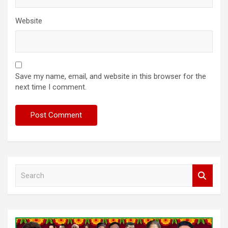
Website
Save my name, email, and website in this browser for the
next time I comment.
S
e
a
r
c
h