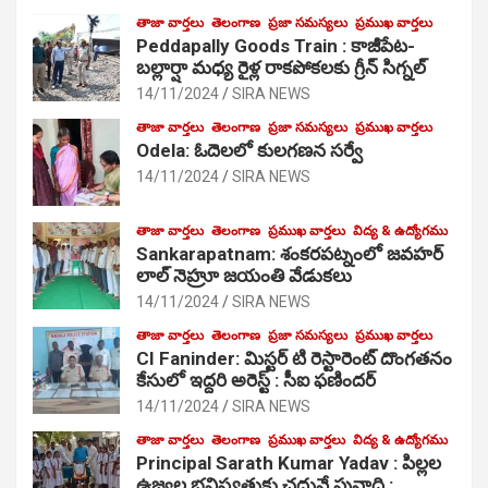
తాజా వార్తలు
తెలంగాణ
ప్రజా సమస్యలు
ప్రముఖ వార్తలు
Peddapally Goods Train : కాజీపేట-
బల్లార్షా మధ్య రైళ్ల రాకపోకలకు గ్రీన్ సిగ్నల్
14/11/2024
SIRA NEWS
తాజా వార్తలు
తెలంగాణ
ప్రజా సమస్యలు
ప్రముఖ వార్తలు
Odela: ఓదెలలో కులగణన సర్వే
14/11/2024
SIRA NEWS
తాజా వార్తలు
తెలంగాణ
ప్రముఖ వార్తలు
విద్య & ఉద్యోగము
Sankarapatnam: శంకరపట్నంలో జవహర్
లాల్ నెహ్రూ జయంతి వేడుకలు
14/11/2024
SIRA NEWS
తాజా వార్తలు
తెలంగాణ
ప్రజా సమస్యలు
ప్రముఖ వార్తలు
CI Faninder: మిస్టర్ టి రెస్టారెంట్ దొంగతనం
కేసులో ఇద్దరి అరెస్ట్ : సీఐ ఫణిందర్
14/11/2024
SIRA NEWS
తాజా వార్తలు
తెలంగాణ
ప్రముఖ వార్తలు
విద్య & ఉద్యోగము
Principal Sarath Kumar Yadav : పిల్లల
ఉజ్వల భవిష్యత్తుకు చదువే పునాది :