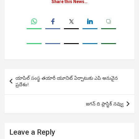
Share this News…
Post
యాపిల్ సంస్థ తయారీ యూనిట్ ఏర్పాటుకు ఎపి అనువైన
navigation
ప్రదేశం!
జగన్ ది ప్లాస్టిక్ నవ్వు
Leave a Reply