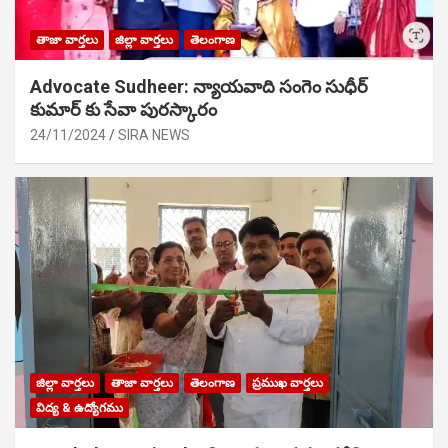
తాజా వార్తలు
జిల్లా వార్తలు
తెలంగాణ
Advocate Sudheer: న్యాయవాది సంగెం సుధీర్
కుమార్ కు సేవా పురస్కారం
24/11/2024
SIRA NEWS
జిల్లా వార్తలు
తాజా వార్తలు
తెలంగాణ
ప్రముఖ వార్తలు
విద్య & ఉద్యోగము