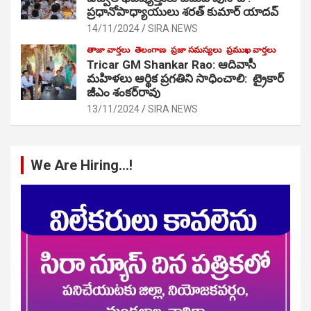
ప్రధానోపాధ్యాయులు శరత్ కుమార్ యాదవ్
14/11/2024
SIRA NEWS
తాజా వార్తలు
తెలంగాణ
ప్రజా సమస్యలు
ప్రముఖ వార్తలు
Tricar GM Shankar Rao: ఆదివాసీ
మహిళలు ఆర్థిక ప్రగతిని సాధించాలి: ట్రైకార్
జీఎం శంకర్‌రావు
13/11/2024
SIRA NEWS
We Are Hiring…!