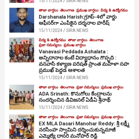
15/11/2024
SIRA NEWS
తాజా వార్తలు
తెలంగాణ
ప్రముఖ వార్తలు
విద్య & ఉద్యోగము
Darshanala Harish:గ్రూప్-4లో వార్డు
ఆఫీసర్‌గా ఎంపికైన దర్శనాల హరీష్
15/11/2024
SIRA NEWS
విద్య & ఉద్యోగము
తాజా వార్తలు
తెలంగాణ
ప్రజా సమస్యలు
ప్రముఖ వార్తలు
Vanavasi Peddada Ashalata :
అన్నిదానాల కంటే విద్యాధానం గొప్పది :
వనవాసి కళ్యాణ పరిషత్ ప్రాంత మహిళా సహ
ప్రముఖ్ పెద్దడ ఆశాలత
15/11/2024
SIRA NEWS
తాజా వార్తలు
తెలంగాణ
ప్రజా సమస్యలు
ప్రముఖ వార్తలు
ADA Srinath: కొనుగోలు కేంద్రాల‌ను
సంద‌ర్శించిన డివిజనల్ ఏడీఏ శ్రీనాథ్
15/11/2024
SIRA NEWS
తాజా వార్తలు
తెలంగాణ
ప్రజా సమస్యలు
ప్రముఖ వార్తలు
EX MLA Dasari Manohar Reddy: శ్రీ లక్ష్మీ
నరసింహ స్వామిని దర్శించుకున్నమాజీ
ఎమ్మెల్యే దాసరి మనోహర్ రెడ్డి