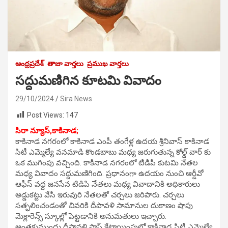
ఆంధ్రప్రదేశ్
తాజా వార్తలు
ప్రముఖ వార్తలు
సద్దుమణిగిన కూటమి వివాదం
29/10/2024
Sira News
Post Views:
147
సిరా న్యూస్,కాకినాడ;
కాకినాడ నగరంలో కాకినాడ ఎంపీ తంగేళ్ల ఉదయ శ్రీనివాస్ కాకినాడ
సిటీ ఎమ్మెల్యే వనమాడి కొండబాబు మధ్య జరుగుతున్న కోల్డ్ వార్ కు
ఒక ముగింపు వచ్చింది. కాకినాడ నగరంలో టిడిపి కుటమి నేతల
మధ్య వివాదం సద్దుమణిగింది. ప్రధానంగా ఉదయం నుంచి ఆర్డీవో
ఆఫీస్ వద్ద జనసేన టిడిపి నేతలు మధ్య వివాదానికి అధికారులు
అడ్డుకట్టు వేసి ఇరువురి నేతలతో చర్చలు జరిపారు. చర్చలు
సత్ఫలించండంతో చివరికి దీపావళి సామానుల దుకాణం షాపు
మెక్లారెన్స్ స్కూల్లో పెట్టడానికి అనుమతులు ఇచ్చారు.
అంతకుముందు దీపావళి షాప్ కేటాయింపులో కాకినాడ సిటీ ఎమ్మెల్యే