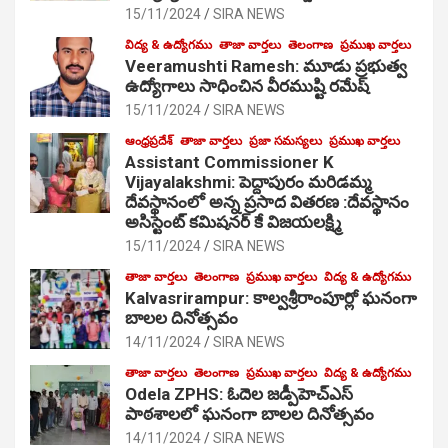
15/11/2024
SIRA NEWS
విద్య & ఉద్యోగము
తాజా వార్తలు
తెలంగాణ
ప్రముఖ వార్తలు
Veeramushti Ramesh: మూడు ప్రభుత్వ
ఉద్యోగాలు సాధించిన వీరముష్టి రమేష్
15/11/2024
SIRA NEWS
ఆంధ్రప్రదేశ్
తాజా వార్తలు
ప్రజా సమస్యలు
ప్రముఖ వార్తలు
Assistant Commissioner K
Vijayalakshmi: పెద్దాపురం మరిడమ్మ
దేవస్థానంలో అన్న ప్రసాద వితరణ :దేవస్థానం
అసిస్టెంట్ కమిషనర్ కే విజయలక్ష్మి
15/11/2024
SIRA NEWS
తాజా వార్తలు
తెలంగాణ
ప్రముఖ వార్తలు
విద్య & ఉద్యోగము
Kalvasrirampur: కాల్వశ్రీరాంపూర్లో ఘనంగా
బాలల దినోత్సవం
14/11/2024
SIRA NEWS
తాజా వార్తలు
తెలంగాణ
ప్రముఖ వార్తలు
విద్య & ఉద్యోగము
Odela ZPHS: ఓదెల జ‌డ్పీహెచ్ఎస్
పాఠ‌శాల‌లో ఘనంగా బాలల దినోత్సవం
14/11/2024
SIRA NEWS