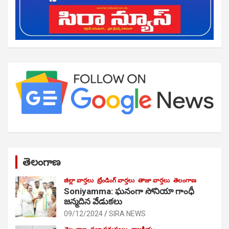
తెలంగాణ
జిల్లా వార్తలు
ట్రేండింగ్ వార్తలు
తాజా వార్తలు
తెలంగాణ
Soniyamma: ఘ‌నంగా సోనియా గాంధీ
జ‌న్మ‌దిన వేడుక‌లు
09/12/2024
SIRA NEWS