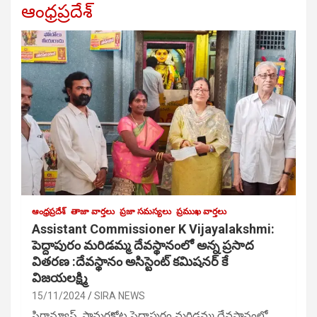
ఆంధ్రప్రదేశ్
ఆంధ్రప్రదేశ్
తాజా వార్తలు
ప్రజా సమస్యలు
ప్రముఖ వార్తలు
Assistant Commissioner K Vijayalakshmi:
పెద్దాపురం మరిడమ్మ దేవస్థానంలో అన్న ప్రసాద
వితరణ :దేవస్థానం అసిస్టెంట్ కమిషనర్ కే
విజయలక్ష్మి
15/11/2024
SIRA NEWS
సిరాన్యూస్, సామర్లకోట పెద్దాపురం మరిడమ్మ దేవస్థానంలో