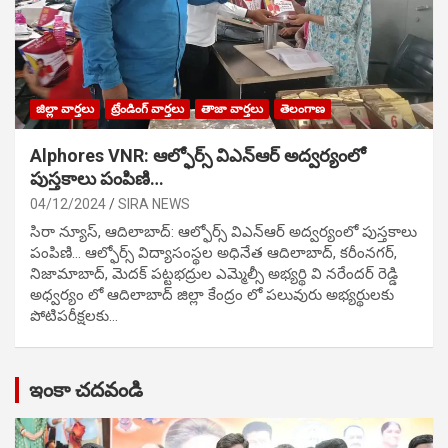
జిల్లా వార్తలు
ట్రేండింగ్ వార్తలు
తాజా వార్తలు
తెలంగాణ
Alphores VNR: ఆల్ఫోర్స్ విఎన్ఆర్ అద్వర్యంలో
పుస్తకాలు పంపిణి…
04/12/2024
SIRA NEWS
సిరా న్యూస్, ఆదిలాబాద్: ఆల్ఫోర్స్ విఎన్ఆర్ అద్వర్యంలో పుస్తకాలు
పంపిణి… ఆల్ఫోర్స్ విద్యాసంస్థల అధినేత ఆదిలాబాద్, కరీంనగర్,
నిజామాబాద్, మెదక్ పట్టభద్రుల ఎమ్మెల్సీ అభ్యర్థి వి నరేందర్ రెడ్డి
అధ్వర్యం లో ఆదిలాబాద్ జిల్లా కేంద్రం లో పలువురు అభ్యర్థులకు
పోటిప‌రీక్ష‌ల‌కు…
ఇంకా చదవండి