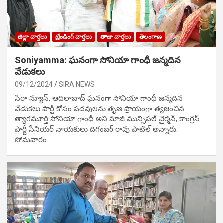
జిల్లా వార్తలు
ట్రేండింగ్ వార్తలు
తాజా వార్తలు
తెలంగాణ
Soniyamma: ఘ‌నంగా సోనియా గాంధీ జ‌న్మ‌దిన
వేడుక‌లు
09/12/2024
SIRA NEWS
సిరా న్యూస్, ఆదిలాబాద్ ఘ‌నంగా సోనియా గాంధీ జ‌న్మ‌దిన
వేడుక‌లు పార్టీ కోసం ప‌ద‌వుల‌ను తృణ ప్రాయంగా త్య‌జించిన
త్యాగమూర్తి సోనియా గాంధీ అని మాజీ మున్సిప‌ల్ చైర్మ‌న్, కాంగ్రెస్
పార్టీ సీనియ‌ర్ నాయ‌కులు దిగంబ‌ర్ రావు పాటిల్ అన్నారు.
సోమవారం…