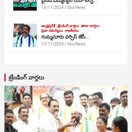
వైసీపీ ఎమ్మెల్యేల యూ టర్న్…
13/11/2024
Sira News
ఆంధ్రప్రదేశ్
ట్రేండింగ్ వార్తలు
తాజా వార్తలు
ప్రజా సమస్యలు
రాజకీయం
గుమ్మనూరు వర్సెస్ జేసీ…
13/11/2024
Sira News
ట్రేండింగ్ వార్తలు