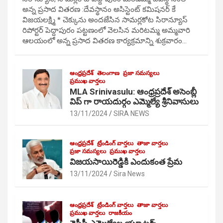
అన్న ప్రసాద వితరణ :దేవస్థానం అసిస్టెంట్ కమిషనర్ కే
విజయలక్ష్మి * చెక్కును అందజేసిన సామర్లకోట సిరాన్యూస్
రిపోర్టర్ పెద్దాపురం పట్టణంలో వెలసిన మరిటమ్మ అమ్మవారి
ఆలయంలో అన్న ప్రసాద వితరణ కార్యక్రమాన్ని శుక్రవారం…
ఆంధ్రప్రదేశ్
తెలంగాణ
ప్రజా సమస్యలు
ప్రముఖ వార్తలు
MLA Srinivasulu: ఆంధ్రప్రదేశ్ అసెంబ్లీ
విప్ గా రాయదుర్గం ఎమ్మెల్యే శ్రీనివాసులు
13/11/2024
SIRA NEWS
ఆంధ్రప్రదేశ్
ట్రేండింగ్ వార్తలు
తాజా వార్తలు
ప్రజా సమస్యలు
ప్రముఖ వార్తలు
విజయసాయిరెడ్డికి ఎందుకంత ప్రేమ
13/11/2024
Sira News
ఆంధ్రప్రదేశ్
ట్రేండింగ్ వార్తలు
తాజా వార్తలు
ప్రముఖ వార్తలు
రాజకీయం