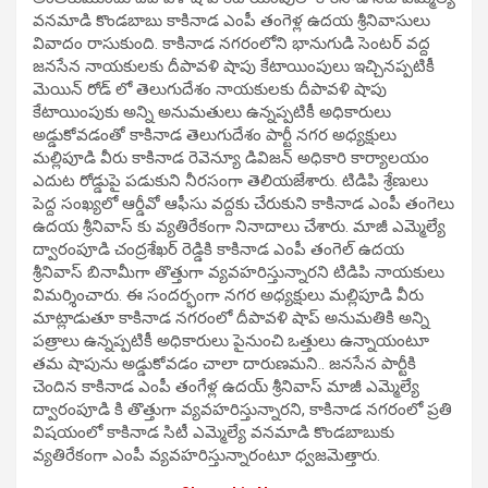
వనమాడి కొండబాబు కాకినాడ ఎంపీ తంగెళ్ల ఉదయ శ్రీనివాసులు
వివాదం రాసుకుంది. కాకినాడ నగరంలోని భానుగుడి సెంటర్ వద్ద
జనసేన నాయకులకు దీపావళి షాపు కేటాయింపులు ఇచ్చినప్పటికీ
మెయిన్ రోడ్ లో తెలుగుదేశం నాయకులకు దీపావళి షాపు
కేటాయింపుకు అన్ని అనుమతులు ఉన్నప్పటికీ అధికారులు
అడ్డుకోవడంతో కాకినాడ తెలుగుదేశం పార్టీ నగర అధ్యక్షులు
మల్లిపూడి వీరు కాకినాడ రెవెన్యూ డివిజన్ అధికారి కార్యాలయం
ఎదుట రోడ్డుపై పడుకుని నీరసంగా తెలియజేశారు. టిడిపి శ్రేణులు
పెద్ద సంఖ్యలో ఆర్డీవో ఆఫీసు వద్దకు చేరుకుని కాకినాడ ఎంపీ తంగెలు
ఉదయ శ్రీనివాస్ కు వ్యతిరేకంగా నినాదాలు చేశారు. మాజీ ఎమ్మెల్యే
ద్వారంపూడి చంద్రశేఖర్ రెడ్డికి కాకినాడ ఎంపీ తంగెల్ ఉదయ
శ్రీనివాస్ బినామీగా తొత్తుగా వ్యవహరిస్తున్నారని టిడిపి నాయకులు
విమర్శించారు. ఈ సందర్భంగా నగర అధ్యక్షులు మల్లిపూడి వీరు
మాట్లాడుతూ కాకినాడ నగరంలో దీపావళి షాప్ అనుమతికి అన్ని
పత్రాలు ఉన్నప్పటికీ అధికారులు పైనుంచి ఒత్తులు ఉన్నాయంటూ
తమ షాపును అడ్డుకోవడం చాలా దారుణమని.. జనసేన పార్టీకి
చెందిన కాకినాడ ఎంపీ తంగేళ్ల ఉదయ్ శ్రీనివాస్ మాజీ ఎమ్మెల్యే
ద్వారంపూడి కి తొత్తుగా వ్యవహరిస్తున్నారని, కాకినాడ నగరంలో ప్రతి
విషయంలో కాకినాడ సిటీ ఎమ్మెల్యే వనమాడి కొండబాబుకు
వ్యతిరేకంగా ఎంపీ వ్యవహరిస్తున్నారంటూ ధ్వజమెత్తారు.