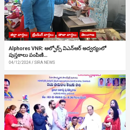
జిల్లా వార్తలు
ట్రేండింగ్ వార్తలు
తాజా వార్తలు
తెలంగాణ
Alphores VNR: ఆల్ఫోర్స్ విఎన్ఆర్ అద్వర్యంలో
పుస్తకాలు పంపిణి…
04/12/2024
SIRA NEWS