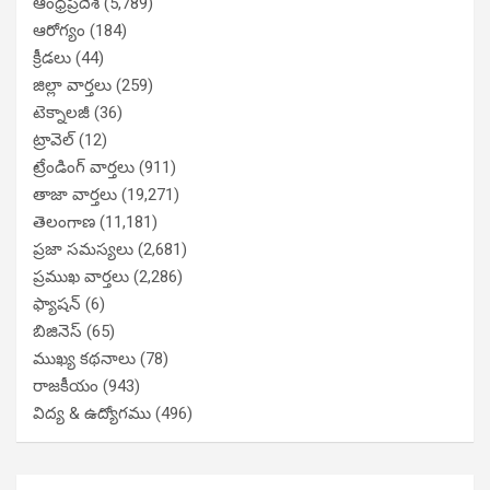
ఆంధ్రప్రదేశ్
(5,789)
ఆరోగ్యం
(184)
క్రీడలు
(44)
జిల్లా వార్తలు
(259)
టెక్నాలజీ
(36)
ట్రావెల్
(12)
ట్రేండింగ్ వార్తలు
(911)
తాజా వార్తలు
(19,271)
తెలంగాణ
(11,181)
ప్రజా సమస్యలు
(2,681)
ప్రముఖ వార్తలు
(2,286)
ఫ్యాషన్
(6)
బిజినెస్
(65)
ముఖ్య కథనాలు
(78)
రాజకీయం
(943)
విద్య & ఉద్యోగము
(496)