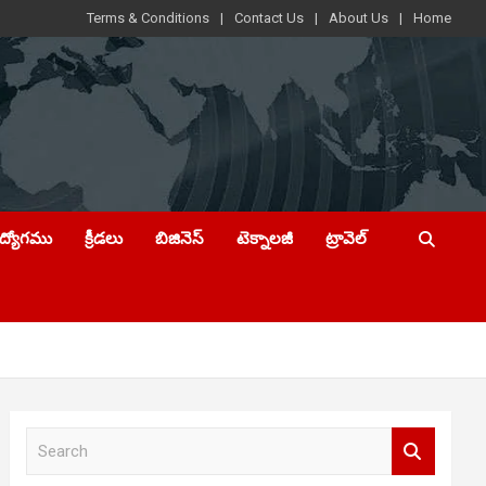
Terms & Conditions
Contact Us
About Us
Home
ఉద్యోగము
క్రీడలు
బిజినెస్
టెక్నాలజీ
ట్రావెల్
S
e
a