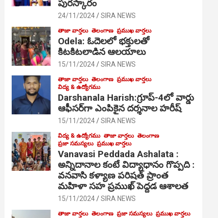
పురస్కారం
24/11/2024
SIRA NEWS
తాజా వార్తలు
తెలంగాణ
ప్రముఖ వార్తలు
Odela: ఓదెల‌లో భక్తులతో
కిటకిటలాడిన ఆల‌యాలు
15/11/2024
SIRA NEWS
తాజా వార్తలు
తెలంగాణ
ప్రముఖ వార్తలు
విద్య & ఉద్యోగము
Darshanala Harish:గ్రూప్-4లో వార్డు
ఆఫీసర్‌గా ఎంపికైన దర్శనాల హరీష్
15/11/2024
SIRA NEWS
విద్య & ఉద్యోగము
తాజా వార్తలు
తెలంగాణ
ప్రజా సమస్యలు
ప్రముఖ వార్తలు
Vanavasi Peddada Ashalata :
అన్నిదానాల కంటే విద్యాధానం గొప్పది :
వనవాసి కళ్యాణ పరిషత్ ప్రాంత
మహిళా సహ ప్రముఖ్ పెద్దడ ఆశాలత
15/11/2024
SIRA NEWS
తాజా వార్తలు
తెలంగాణ
ప్రజా సమస్యలు
ప్రముఖ వార్తలు