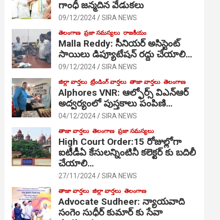
గాంధీ జ‌న్మ‌దిన వేడుక‌లు
09/12/2024
SIRA NEWS
తెలంగాణ
ప్రజా సమస్యలు
రాజకీయం
Malla Reddy: సీనియర్ అసిస్టెంట్
సాయిలు డిప్యూటేషన్ రద్దు చేయాలి…
09/12/2024
SIRA NEWS
జిల్లా వార్తలు
ట్రేండింగ్ వార్తలు
తాజా వార్తలు
తెలంగాణ
Alphores VNR: ఆల్ఫోర్స్ విఎన్ఆర్
అద్వర్యంలో పుస్తకాలు పంపిణి…
04/12/2024
SIRA NEWS
తాజా వార్తలు
తెలంగాణ
ప్రజా సమస్యలు
High Court Order:15 రోజుల్లోగా
ఐటీడీఏ కేసులన్నింటినీ కలెక్టర్ కు బదిలీ
చేయాలి…
27/11/2024
SIRA NEWS
తాజా వార్తలు
జిల్లా వార్తలు
తెలంగాణ
Advocate Sudheer: న్యాయవాది
సంగెం సుధీర్ కుమార్ కు సేవా