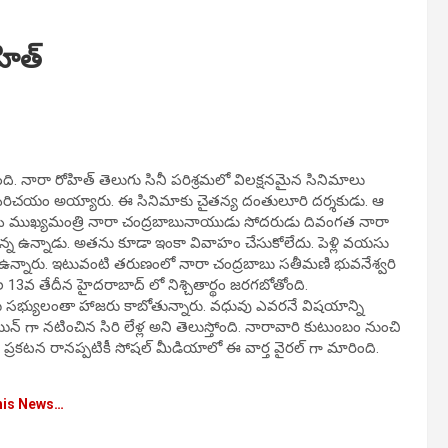
హిత్
ది. నారా రోహిత్ తెలుగు సినీ పరిశ్రమలో విలక్షనమైన సినిమాలు
కు పరిచయం అయ్యారు. ఈ సినిమాకు చైతన్య దంతులూరి దర్శకుడు. ఆ
 ఏపీ ముఖ్యమంత్రి నారా చంద్రబాబునాయుడు సోదరుడు దివంగత నారా
 అన్న ఉన్నాడు. అతను కూడా ఇంకా వివాహం చేసుకోలేదు. పెళ్లి వయసు
ంగా ఉన్నారు. ఇటువంటి తరుణంలో నారా చంద్రబాబు సతీమణి భువనేశ్వరి
ెల 13వ తేదీన హైదరాబాద్ లో నిశ్చితార్థం జరగబోతోంది.
ుటుంబ సభ్యులంతా హాజరు కాబోతున్నారు. వధువు ఎవరనే విషయాన్ని
న్ గా నటించిన సిరి లేళ్ల అని తెలుస్తోంది. నారావారి కుటుంబం నుంచి
్రకటన రానప్పటికీ సోషల్ మీడియాలో ఈ వార్త వైరల్ గా మారింది.
his News…