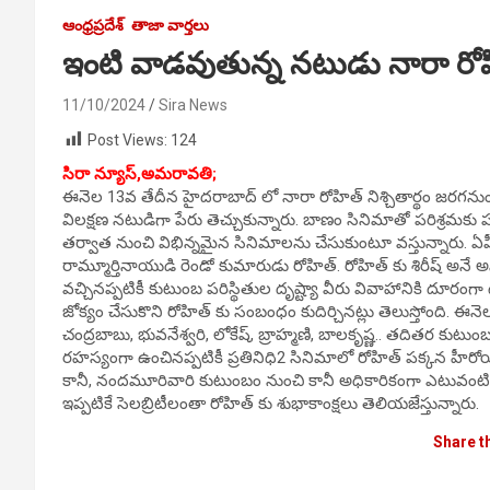
ఆంధ్రప్రదేశ్
తాజా వార్తలు
ఇంటి వాడవుతున్న నటుడు నారా రో
11/10/2024
Sira News
Post Views:
124
సిరా న్యూస్,అమరావతి;
ఈనెల 13వ తేదీన హైదరాబాద్ లో నారా రోహిత్ నిశ్చితార్థం జరగనుం
విలక్షణ నటుడిగా పేరు తెచ్చుకున్నారు. బాణం సినిమాతో పరిశ్రమ
తర్వాత నుంచి విభిన్నమైన సినిమాలను చేసుకుంటూ వస్తున్నారు.
రామ్మూర్తినాయుడి రెండో కుమారుడు రోహిత్. రోహిత్ కు శిరీష్ అనే
వచ్చినప్పటికీ కుటుంబ పరిస్థితుల దృష్ట్యా వీరు వివాహానికి దూర
జోక్యం చేసుకొని రోహిత్ కు సంబంధం కుదిర్చినట్లు తెలుస్తోంది. ఈన
చంద్రబాబు, భువనేశ్వరి, లోకేష్, బ్రాహ్మణి, బాలకృష్ణ.. తదితర క
రహస్యంగా ఉంచినప్పటికీ ప్రతినిధి2 సినిమాలో రోహిత్ పక్కన హీరోయి
కానీ, నందమూరివారి కుటుంబం నుంచి కానీ అధికారికంగా ఎటువంటి ప
ఇప్పటికే సెలబ్రిటీలంతా రోహిత్ కు శుభాకాంక్షలు తెలియజేస్తున్నారు.
Share t