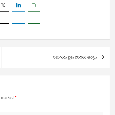
నలుగురు బైకు దొంగలు అరెస్టు
re marked
*