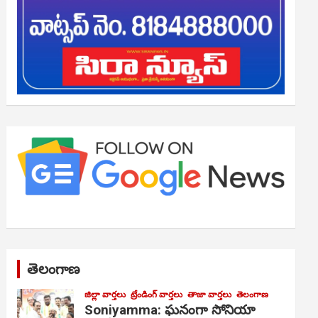
తెలంగాణ
జిల్లా వార్తలు
ట్రేండింగ్ వార్తలు
తాజా వార్తలు
తెలంగాణ
Soniyamma: ఘ‌నంగా సోనియా