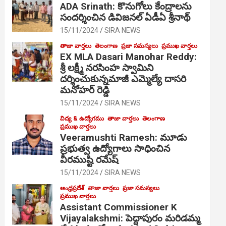
ADA Srinath: కొనుగోలు కేంద్రాల‌ను
సంద‌ర్శించిన డివిజనల్ ఏడీఏ శ్రీనాథ్
15/11/2024
SIRA NEWS
తాజా వార్తలు
తెలంగాణ
ప్రజా సమస్యలు
ప్రముఖ వార్తలు
EX MLA Dasari Manohar Reddy:
శ్రీ లక్ష్మీ నరసింహ స్వామిని
దర్శించుకున్నమాజీ ఎమ్మెల్యే దాసరి
మనోహర్ రెడ్డి
15/11/2024
SIRA NEWS
విద్య & ఉద్యోగము
తాజా వార్తలు
తెలంగాణ
ప్రముఖ వార్తలు
Veeramushti Ramesh: మూడు
ప్రభుత్వ ఉద్యోగాలు సాధించిన
వీరముష్టి రమేష్
15/11/2024
SIRA NEWS
ఆంధ్రప్రదేశ్
తాజా వార్తలు
ప్రజా సమస్యలు
ప్రముఖ వార్తలు
Assistant Commissioner K
Vijayalakshmi: పెద్దాపురం మరిడమ్మ