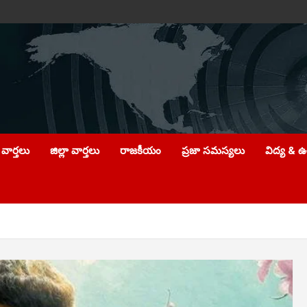
వార్తలు
జిల్లా వార్తలు
రాజకీయం
ప్రజా సమస్యలు
విద్య & 