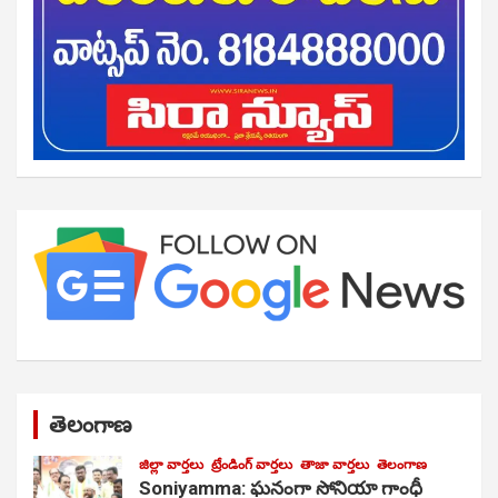
తెలంగాణ
జిల్లా వార్తలు
ట్రేండింగ్ వార్తలు
తాజా వార్తలు
తెలంగాణ
Soniyamma: ఘ‌నంగా సోనియా గాంధీ