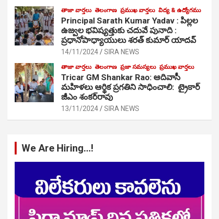
తాజా వార్తలు
తెలంగాణ
ప్రముఖ వార్తలు
విద్య & ఉద్యోగము
Principal Sarath Kumar Yadav : పిల్లల
ఉజ్వల భవిష్యత్తుకు చదువే పునాది :
ప్రధానోపాధ్యాయులు శరత్ కుమార్ యాదవ్
14/11/2024
SIRA NEWS
తాజా వార్తలు
తెలంగాణ
ప్రజా సమస్యలు
ప్రముఖ వార్తలు
Tricar GM Shankar Rao: ఆదివాసీ
మహిళలు ఆర్థిక ప్రగతిని సాధించాలి: ట్రైకార్
జీఎం శంకర్‌రావు
13/11/2024
SIRA NEWS
We Are Hiring…!