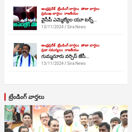
ఆంధ్రప్రదేశ్
ట్రేండింగ్ వార్తలు
తాజా వార్తలు
ప్రముఖ వార్తలు
రాజకీయం
వైసీపీ ఎమ్మెల్యేల యూ టర్న్…
13/11/2024
Sira News
ఆంధ్రప్రదేశ్
ట్రేండింగ్ వార్తలు
తాజా వార్తలు
ప్రజా సమస్యలు
రాజకీయం
గుమ్మనూరు వర్సెస్ జేసీ…
13/11/2024
Sira News
ట్రేండింగ్ వార్తలు