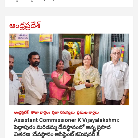
ఆంధ్రప్రదేశ్
ఆంధ్రప్రదేశ్
తాజా వార్తలు
ప్రజా సమస్యలు
ప్రముఖ వార్తలు
Assistant Commissioner K Vijayalakshmi:
పెద్దాపురం మరిడమ్మ దేవస్థానంలో అన్న ప్రసాద
వితరణ :దేవస్థానం అసిస్టెంట్ కమిషనర్ కే