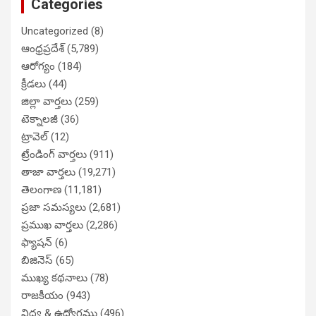
Categories
Uncategorized
(8)
ఆంధ్రప్రదేశ్
(5,789)
ఆరోగ్యం
(184)
క్రీడలు
(44)
జిల్లా వార్తలు
(259)
టెక్నాలజీ
(36)
ట్రావెల్
(12)
ట్రేండింగ్ వార్తలు
(911)
తాజా వార్తలు
(19,271)
తెలంగాణ
(11,181)
ప్రజా సమస్యలు
(2,681)
ప్రముఖ వార్తలు
(2,286)
ఫ్యాషన్
(6)
బిజినెస్
(65)
ముఖ్య కథనాలు
(78)
రాజకీయం
(943)
విద్య & ఉద్యోగము
(496)