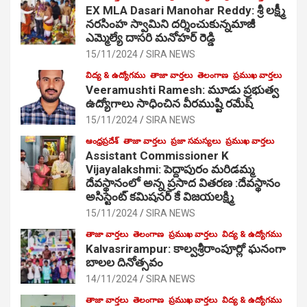
EX MLA Dasari Manohar Reddy: శ్రీ లక్ష్మీ
నరసింహ స్వామిని దర్శించుకున్నమాజీ
ఎమ్మెల్యే దాసరి మనోహర్ రెడ్డి
15/11/2024
SIRA NEWS
విద్య & ఉద్యోగము
తాజా వార్తలు
తెలంగాణ
ప్రముఖ వార్తలు
Veeramushti Ramesh: మూడు ప్రభుత్వ
ఉద్యోగాలు సాధించిన వీరముష్టి రమేష్
15/11/2024
SIRA NEWS
ఆంధ్రప్రదేశ్
తాజా వార్తలు
ప్రజా సమస్యలు
ప్రముఖ వార్తలు
Assistant Commissioner K
Vijayalakshmi: పెద్దాపురం మరిడమ్మ
దేవస్థానంలో అన్న ప్రసాద వితరణ :దేవస్థానం
అసిస్టెంట్ కమిషనర్ కే విజయలక్ష్మి
15/11/2024
SIRA NEWS
తాజా వార్తలు
తెలంగాణ
ప్రముఖ వార్తలు
విద్య & ఉద్యోగము
Kalvasrirampur: కాల్వశ్రీరాంపూర్లో ఘనంగా
బాలల దినోత్సవం
14/11/2024
SIRA NEWS
తాజా వార్తలు
తెలంగాణ
ప్రముఖ వార్తలు
విద్య & ఉద్యోగము