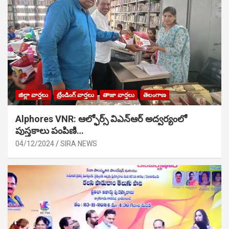
జిల్లా వార్తలు
ట్రేండింగ్ వార్తలు
తాజా వార్తలు
తెలంగాణ
Alphores VNR: ఆల్ఫోర్స్ విఎన్ఆర్ అద్వర్యంలో
పుస్తకాలు పంపిణి…
04/12/2024
SIRA NEWS