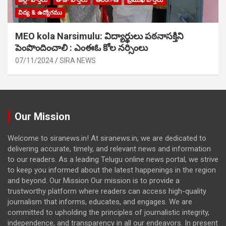
జిల్లా వార్తలు
తాజా వార్తలు
తెలంగాణ
ప్రముఖ వార్తలు
విద్య & ఉద్యోగము
MEO kola Narsimulu: విద్యార్థులు పఠ‌నాసక్తిని
పెంపొందించాలి : ఎంఈఓ కోల నర్సింలు
07/11/2024
SIRA NEWS
Our Mission
Welcome to siranews.in! At siranews.in, we are dedicated to
delivering accurate, timely, and relevant news and information
to our readers. As a leading Telugu online news portal, we strive
to keep you informed about the latest happenings in the region
and beyond. Our Mission Our mission is to provide a
trustworthy platform where readers can access high-quality
journalism that informs, educates, and engages. We are
committed to upholding the principles of journalistic integrity,
independence, and transparency in all our endeavors. In present