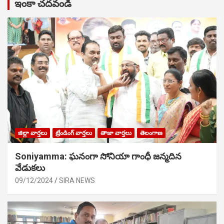
ఇంకా చదవండి
జిల్లా వార్తలు
ట్రేండింగ్ వార్తలు
తాజా వార్తలు
తెలంగాణ
Soniyamma: ఘ‌నంగా సోనియా గాంధీ జ‌న్మ‌దిన
వేడుక‌లు
09/12/2024
SIRA NEWS