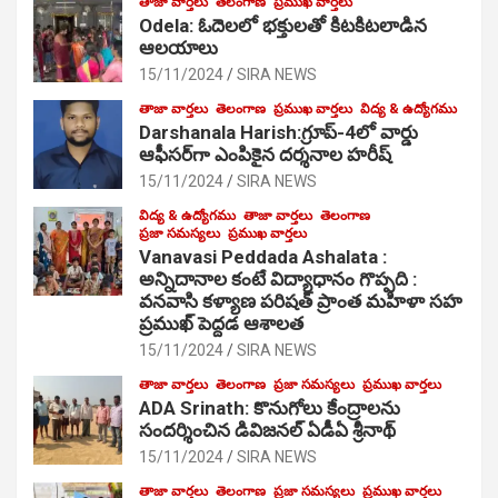
తాజా వార్తలు
తెలంగాణ
ప్రముఖ వార్తలు
Odela: ఓదెల‌లో భక్తులతో కిటకిటలాడిన
ఆల‌యాలు
15/11/2024
SIRA NEWS
తాజా వార్తలు
తెలంగాణ
ప్రముఖ వార్తలు
విద్య & ఉద్యోగము
Darshanala Harish:గ్రూప్-4లో వార్డు
ఆఫీసర్‌గా ఎంపికైన దర్శనాల హరీష్
15/11/2024
SIRA NEWS
విద్య & ఉద్యోగము
తాజా వార్తలు
తెలంగాణ
ప్రజా సమస్యలు
ప్రముఖ వార్తలు
Vanavasi Peddada Ashalata :
అన్నిదానాల కంటే విద్యాధానం గొప్పది :
వనవాసి కళ్యాణ పరిషత్ ప్రాంత మహిళా సహ
ప్రముఖ్ పెద్దడ ఆశాలత
15/11/2024
SIRA NEWS
తాజా వార్తలు
తెలంగాణ
ప్రజా సమస్యలు
ప్రముఖ వార్తలు
ADA Srinath: కొనుగోలు కేంద్రాల‌ను
సంద‌ర్శించిన డివిజనల్ ఏడీఏ శ్రీనాథ్
15/11/2024
SIRA NEWS
తాజా వార్తలు
తెలంగాణ
ప్రజా సమస్యలు
ప్రముఖ వార్తలు