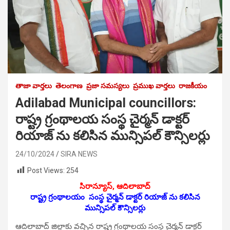
తాజా వార్తలు
తెలంగాణ
ప్రజా సమస్యలు
ప్రముఖ వార్తలు
రాజకీయం
Adilabad Municipal councillors:
రాష్ట్ర గ్రంథాలయ సంస్థ‌ చైర్మన్ డాక్టర్
రియాజ్ ను క‌లిసిన మున్సిపల్ కౌన్సిలర్లు
24/10/2024
SIRA NEWS
Post Views:
254
సిరాన్యూస్, ఆదిలాబాద్
రాష్ట్ర గ్రంథాలయం సంస్థ‌ చైర్మన్ డాక్టర్ రియాజ్ ను క‌లిసిన
మున్సిపల్ కౌన్సిలర్లు
ఆదిలాబాద్ జిల్లాకు వ‌చ్చిన‌ రాష్ట్ర గ్రంథాలయ సంస్థ‌ చైర్మన్ డాక్టర్