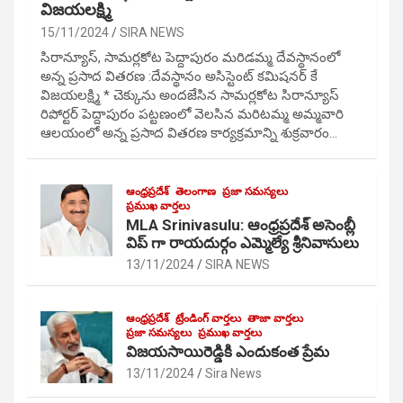
విజయలక్ష్మి
15/11/2024
SIRA NEWS
సిరాన్యూస్, సామర్లకోట పెద్దాపురం మరిడమ్మ దేవస్థానంలో
అన్న ప్రసాద వితరణ :దేవస్థానం అసిస్టెంట్ కమిషనర్ కే
విజయలక్ష్మి * చెక్కును అందజేసిన సామర్లకోట సిరాన్యూస్
రిపోర్టర్ పెద్దాపురం పట్టణంలో వెలసిన మరిటమ్మ అమ్మవారి
ఆలయంలో అన్న ప్రసాద వితరణ కార్యక్రమాన్ని శుక్రవారం…
ఆంధ్రప్రదేశ్
తెలంగాణ
ప్రజా సమస్యలు
ప్రముఖ వార్తలు
MLA Srinivasulu: ఆంధ్రప్రదేశ్ అసెంబ్లీ
విప్ గా రాయదుర్గం ఎమ్మెల్యే శ్రీనివాసులు
13/11/2024
SIRA NEWS
ఆంధ్రప్రదేశ్
ట్రేండింగ్ వార్తలు
తాజా వార్తలు
ప్రజా సమస్యలు
ప్రముఖ వార్తలు
విజయసాయిరెడ్డికి ఎందుకంత ప్రేమ
13/11/2024
Sira News