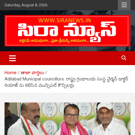
Skip
Saturday, August 8, 2026
to
content
Telugu Online News Daily
SIRA NEWS
Home
తాజా వార్తలు
Adilabad Municipal councillors: రాష్ట్ర గ్రంథాలయ సంస్థ‌ చైర్మన్ డాక్టర్
రియాజ్ ను క‌లిసిన మున్సిపల్ కౌన్సిలర్లు