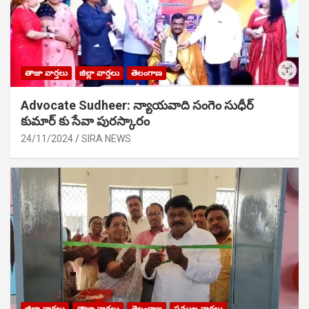
తాజా వార్తలు
జిల్లా వార్తలు
తెలంగాణ
Advocate Sudheer: న్యాయవాది సంగెం సుధీర్
కుమార్ కు సేవా పురస్కారం
24/11/2024
SIRA NEWS