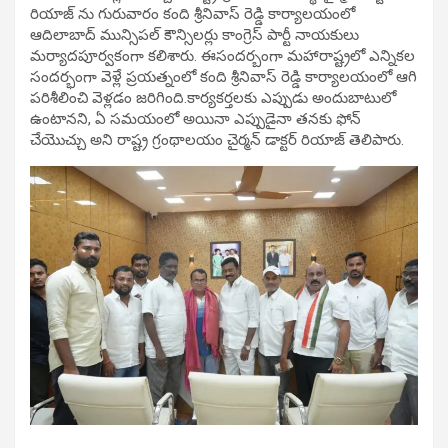
రియాజ్ ను గురువారం కంది శ్రీనివాస్ రెడ్డి కార్యాలయంలో
ఆదిలాబాద్‌ మున్సిపల్ కౌన్సిలర్లు కాంగ్రెస్ పార్టీ నాయకులు
మర్యాదపూర్వకంగా క‌లిశారు. ఈసంద‌ర్బంగా మహారాష్ట్రలో ఎన్నికల
సందర్భంగా వెళ్లే ప్రయత్నంలో కంది శ్రీనివాస్ రెడ్డి కార్యాలయంలో ఆగి
పరిశీలించి వెళ్లడం జరిగింది.కార్యకర్తలకు ఎప్పుడు అందుబాటులో
ఉంటానని, ఏ సమయంలో అయినా ఎప్పుడైనా తనకు ఫోన్
చేయొచ్చు అని రాష్ట్ర గ్రంథాలయం చైర్మన్ డాక్టర్ రియాజ్ తెలిపారు.