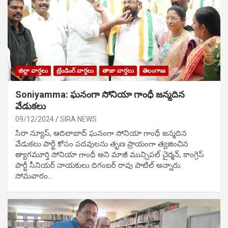
జిల్లా వార్తలు
ట్రేండింగ్ వార్తలు
తాజా వార్తలు
తెలంగాణ
Soniyamma: ఘ‌నంగా సోనియా గాంధీ జ‌న్మ‌దిన
వేడుక‌లు
09/12/2024
SIRA NEWS
సిరా న్యూస్, ఆదిలాబాద్ ఘ‌నంగా సోనియా గాంధీ జ‌న్మ‌దిన
వేడుక‌లు పార్టీ కోసం ప‌ద‌వుల‌ను తృణ ప్రాయంగా త్య‌జించిన
త్యాగమూర్తి సోనియా గాంధీ అని మాజీ మున్సిప‌ల్ చైర్మ‌న్, కాంగ్రెస్
పార్టీ సీనియ‌ర్ నాయ‌కులు దిగంబ‌ర్ రావు పాటిల్ అన్నారు.
సోమవారం…