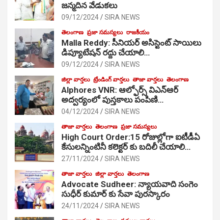
జ‌న్మ‌దిన వేడుక‌లు
09/12/2024
SIRA NEWS
తెలంగాణ
ప్రజా సమస్యలు
రాజకీయం
Malla Reddy: సీనియర్ అసిస్టెంట్ సాయిలు
డిప్యూటేషన్ రద్దు చేయాలి…
09/12/2024
SIRA NEWS
జిల్లా వార్తలు
ట్రేండింగ్ వార్తలు
తాజా వార్తలు
తెలంగాణ
Alphores VNR: ఆల్ఫోర్స్ విఎన్ఆర్
అద్వర్యంలో పుస్తకాలు పంపిణి…
04/12/2024
SIRA NEWS
తాజా వార్తలు
తెలంగాణ
ప్రజా సమస్యలు
High Court Order:15 రోజుల్లోగా ఐటీడీఏ
కేసులన్నింటినీ కలెక్టర్ కు బదిలీ చేయాలి…
27/11/2024
SIRA NEWS
తాజా వార్తలు
జిల్లా వార్తలు
తెలంగాణ
Advocate Sudheer: న్యాయవాది సంగెం
సుధీర్ కుమార్ కు సేవా పురస్కారం
24/11/2024
SIRA NEWS