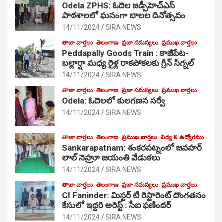
Odela ZPHS: ఓదెల జ‌డ్పీహెచ్ఎస్
పాఠ‌శాల‌లో ఘనంగా బాలల దినోత్సవం
14/11/2024
SIRA NEWS
తాజా వార్తలు
తెలంగాణ
ప్రజా సమస్యలు
ప్రముఖ వార్తలు
Peddapally Goods Train : కాజీపేట-
బల్లార్షా మధ్య రైళ్ల రాకపోకలకు గ్రీన్ సిగ్నల్
14/11/2024
SIRA NEWS
తాజా వార్తలు
తెలంగాణ
ప్రజా సమస్యలు
ప్రముఖ వార్తలు
Odela: ఓదెలలో కులగణన సర్వే
14/11/2024
SIRA NEWS
తాజా వార్తలు
తెలంగాణ
ప్రముఖ వార్తలు
విద్య & ఉద్యోగము
Sankarapatnam: శంకరపట్నంలో జవహర్
లాల్ నెహ్రూ జయంతి వేడుకలు
14/11/2024
SIRA NEWS
తాజా వార్తలు
తెలంగాణ
ప్రజా సమస్యలు
ప్రముఖ వార్తలు
CI Faninder: మిస్టర్ టి రెస్టారెంట్ దొంగతనం
కేసులో ఇద్దరి అరెస్ట్ : సీఐ ఫణిందర్
14/11/2024
SIRA NEWS