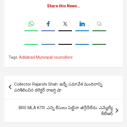
Share this News…
Tags:
Adilabad Municipal councillors:
Post
Collector Rajarshi Shah: జ‌డ్పీ స‌మావేశ మందిరాన్ని
navigation
ప‌రిశీలించిన క‌లెక్ట‌ర్ రాజర్షి షా
BRS MLA KTR: ఎన్ని కేసులు పెట్టినా తగ్గేదేలేదు: ఎమ్మెల్యే
కేటీఆర్‌