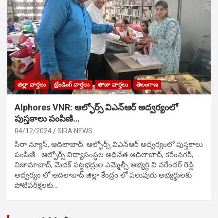
జిల్లా వార్తలు
ట్రేండింగ్ వార్తలు
తాజా వార్తలు
తెలంగాణ
Alphores VNR: ఆల్ఫోర్స్ విఎన్ఆర్ అద్వర్యంలో
పుస్తకాలు పంపిణి…
04/12/2024
SIRA NEWS
సిరా న్యూస్, ఆదిలాబాద్: ఆల్ఫోర్స్ విఎన్ఆర్ అద్వర్యంలో పుస్తకాలు
పంపిణి… ఆల్ఫోర్స్ విద్యాసంస్థల అధినేత ఆదిలాబాద్, కరీంనగర్,
నిజామాబాద్, మెదక్ పట్టభద్రుల ఎమ్మెల్సీ అభ్యర్థి వి నరేందర్ రెడ్డి
అధ్వర్యం లో ఆదిలాబాద్ జిల్లా కేంద్రం లో పలువురు అభ్యర్థులకు
పోటిప‌రీక్ష‌ల‌కు…