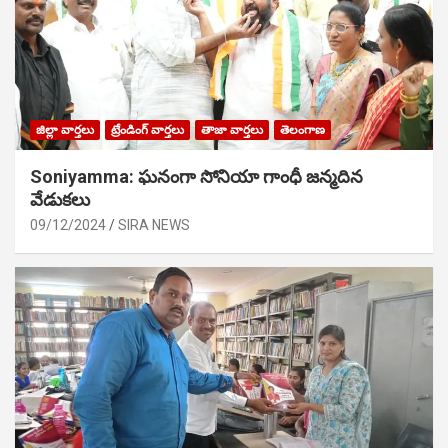
జిల్లా వార్తలు
ట్రేండింగ్ వార్తలు
తాజా వార్తలు
తెలంగాణ
Soniyamma: ఘ‌నంగా సోనియా గాంధీ జ‌న్మ‌దిన
వేడుక‌లు
09/12/2024
SIRA NEWS