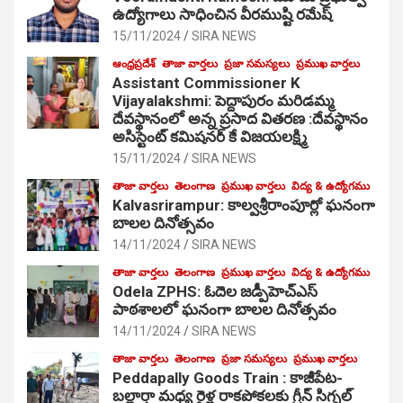
ఉద్యోగాలు సాధించిన వీరముష్టి రమేష్
15/11/2024
SIRA NEWS
ఆంధ్రప్రదేశ్
తాజా వార్తలు
ప్రజా సమస్యలు
ప్రముఖ వార్తలు
Assistant Commissioner K
Vijayalakshmi: పెద్దాపురం మరిడమ్మ
దేవస్థానంలో అన్న ప్రసాద వితరణ :దేవస్థానం
అసిస్టెంట్ కమిషనర్ కే విజయలక్ష్మి
15/11/2024
SIRA NEWS
తాజా వార్తలు
తెలంగాణ
ప్రముఖ వార్తలు
విద్య & ఉద్యోగము
Kalvasrirampur: కాల్వశ్రీరాంపూర్లో ఘనంగా
బాలల దినోత్సవం
14/11/2024
SIRA NEWS
తాజా వార్తలు
తెలంగాణ
ప్రముఖ వార్తలు
విద్య & ఉద్యోగము
Odela ZPHS: ఓదెల జ‌డ్పీహెచ్ఎస్
పాఠ‌శాల‌లో ఘనంగా బాలల దినోత్సవం
14/11/2024
SIRA NEWS
తాజా వార్తలు
తెలంగాణ
ప్రజా సమస్యలు
ప్రముఖ వార్తలు
Peddapally Goods Train : కాజీపేట-
బల్లార్షా మధ్య రైళ్ల రాకపోకలకు గ్రీన్ సిగ్నల్