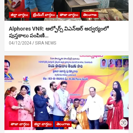
జిల్లా వార్తలు
ట్రేండింగ్ వార్తలు
తాజా వార్తలు
తెలంగాణ
Alphores VNR: ఆల్ఫోర్స్ విఎన్ఆర్ అద్వర్యంలో
పుస్తకాలు పంపిణి…
04/12/2024
SIRA NEWS
తాజా వార్తలు
జిల్లా వార్తలు
తెలంగాణ