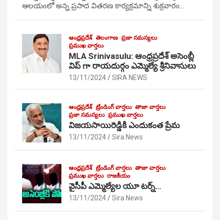
ఆలయంలో అన్న ప్రసాద వితరణ కార్యక్రమాన్ని శుక్రవారం…
ఆంధ్రప్రదేశ్
తెలంగాణ
ప్రజా సమస్యలు
ప్రముఖ వార్తలు
MLA Srinivasulu: ఆంధ్రప్రదేశ్ అసెంబ్లీ
విప్ గా రాయదుర్గం ఎమ్మెల్యే శ్రీనివాసులు
13/11/2024
SIRA NEWS
ఆంధ్రప్రదేశ్
ట్రేండింగ్ వార్తలు
తాజా వార్తలు
ప్రజా సమస్యలు
ప్రముఖ వార్తలు
విజయసాయిరెడ్డికి ఎందుకంత ప్రేమ
13/11/2024
Sira News
ఆంధ్రప్రదేశ్
ట్రేండింగ్ వార్తలు
తాజా వార్తలు
ప్రముఖ వార్తలు
రాజకీయం
వైసీపీ ఎమ్మెల్యేల యూ టర్న్…
13/11/2024
Sira News