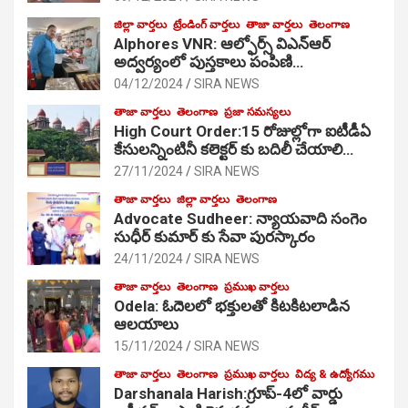
జిల్లా వార్తలు
ట్రేండింగ్ వార్తలు
తాజా వార్తలు
తెలంగాణ
Alphores VNR: ఆల్ఫోర్స్ విఎన్ఆర్
అద్వర్యంలో పుస్తకాలు పంపిణి…
04/12/2024
SIRA NEWS
తాజా వార్తలు
తెలంగాణ
ప్రజా సమస్యలు
High Court Order:15 రోజుల్లోగా ఐటీడీఏ
కేసులన్నింటినీ కలెక్టర్ కు బదిలీ చేయాలి…
27/11/2024
SIRA NEWS
తాజా వార్తలు
జిల్లా వార్తలు
తెలంగాణ
Advocate Sudheer: న్యాయవాది సంగెం
సుధీర్ కుమార్ కు సేవా పురస్కారం
24/11/2024
SIRA NEWS
తాజా వార్తలు
తెలంగాణ
ప్రముఖ వార్తలు
Odela: ఓదెల‌లో భక్తులతో కిటకిటలాడిన
ఆల‌యాలు
15/11/2024
SIRA NEWS
తాజా వార్తలు
తెలంగాణ
ప్రముఖ వార్తలు
విద్య & ఉద్యోగము
Darshanala Harish:గ్రూప్-4లో వార్డు