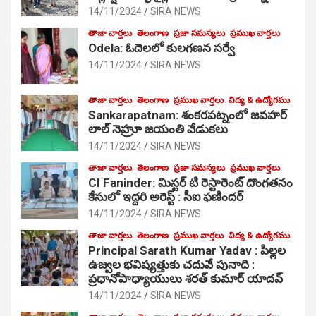
14/11/2024
SIRA NEWS
తాజా వార్తలు
తెలంగాణ
ప్రజా సమస్యలు
ప్రముఖ వార్తలు
Odela: ఓదెలలో కులగణన సర్వే
14/11/2024
SIRA NEWS
తాజా వార్తలు
తెలంగాణ
ప్రముఖ వార్తలు
విద్య & ఉద్యోగము
Sankarapatnam: శంకరపట్నంలో జవహర్
లాల్ నెహ్రూ జయంతి వేడుకలు
14/11/2024
SIRA NEWS
తాజా వార్తలు
తెలంగాణ
ప్రజా సమస్యలు
ప్రముఖ వార్తలు
CI Faninder: మిస్టర్ టి రెస్టారెంట్ దొంగతనం
కేసులో ఇద్దరి అరెస్ట్ : సీఐ ఫణిందర్
14/11/2024
SIRA NEWS
తాజా వార్తలు
తెలంగాణ
ప్రముఖ వార్తలు
విద్య & ఉద్యోగము
Principal Sarath Kumar Yadav : పిల్లల
ఉజ్వల భవిష్యత్తుకు చదువే పునాది :
ప్రధానోపాధ్యాయులు శరత్ కుమార్ యాదవ్
14/11/2024
SIRA NEWS