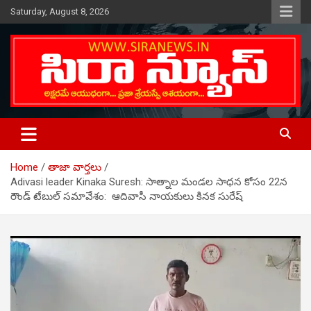
Skip
Saturday, August 8, 2026
to
content
Telugu Online News Daily
SIRA NEWS
Home
తాజా వార్తలు
Adivasi leader Kinaka Suresh: సాత్నాల‌ మండల సాధ‌న కోసం 22న
రౌండ్ టేబుల్ సమావేశం: ఆదివాసీ నాయకులు కినక సురేష్