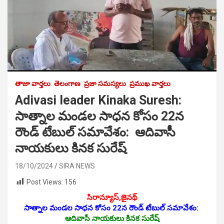
తాజా వార్తలు
తెలంగాణ
ప్రజా సమస్యలు
ప్రముఖ వార్తలు
Adivasi leader Kinaka Suresh:
సాత్నాల‌ మండల సాధ‌న కోసం 22న
రౌండ్ టేబుల్ సమావేశం: ఆదివాసీ
నాయకులు కినక సురేష్
18/10/2024
SIRA NEWS
Post Views:
156
సిరాన్యూస్‌,జైనథ్
సాత్నాల‌ మండల సాధ‌న కోసం 22న రౌండ్ టేబుల్ సమావేశం:
ఆదివాసీ నాయకులు కినక సురేష్