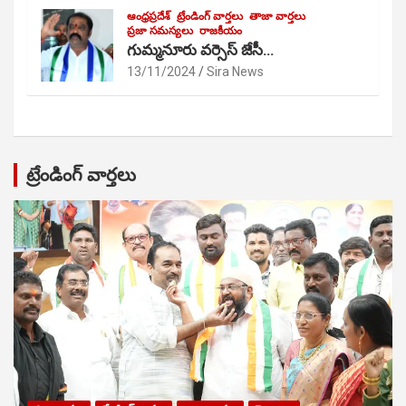
ఆంధ్రప్రదేశ్
ట్రేండింగ్ వార్తలు
తాజా వార్తలు
ప్రజా సమస్యలు
రాజకీయం
గుమ్మనూరు వర్సెస్ జేసీ…
13/11/2024
Sira News
ట్రేండింగ్ వార్తలు