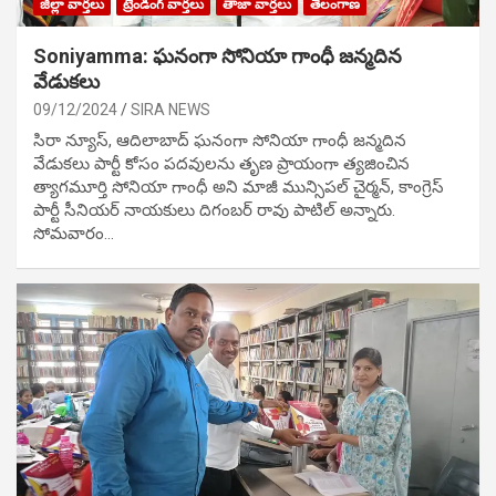
జిల్లా వార్తలు
ట్రేండింగ్ వార్తలు
తాజా వార్తలు
తెలంగాణ
Soniyamma: ఘ‌నంగా సోనియా గాంధీ జ‌న్మ‌దిన
వేడుక‌లు
09/12/2024
SIRA NEWS
సిరా న్యూస్, ఆదిలాబాద్ ఘ‌నంగా సోనియా గాంధీ జ‌న్మ‌దిన
వేడుక‌లు పార్టీ కోసం ప‌ద‌వుల‌ను తృణ ప్రాయంగా త్య‌జించిన
త్యాగమూర్తి సోనియా గాంధీ అని మాజీ మున్సిప‌ల్ చైర్మ‌న్, కాంగ్రెస్
పార్టీ సీనియ‌ర్ నాయ‌కులు దిగంబ‌ర్ రావు పాటిల్ అన్నారు.
సోమవారం…