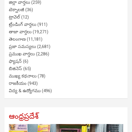
జిల్లా వార్తలు
(259)
టెక్నాలజీ
(36)
ట్రావెల్
(12)
ట్రేండింగ్ వార్తలు
(911)
తాజా వార్తలు
(19,271)
తెలంగాణ
(11,181)
ప్రజా సమస్యలు
(2,681)
ప్రముఖ వార్తలు
(2,286)
ఫ్యాషన్
(6)
బిజినెస్
(65)
ముఖ్య కథనాలు
(78)
రాజకీయం
(943)
విద్య & ఉద్యోగము
(496)
ఆంధ్రప్రదేశ్