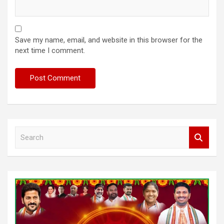
Save my name, email, and website in this browser for the
next time I comment.
S
e
a
r
c
h