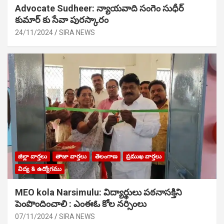
Advocate Sudheer: న్యాయవాది సంగెం సుధీర్
కుమార్ కు సేవా పురస్కారం
24/11/2024
SIRA NEWS
జిల్లా వార్తలు
తాజా వార్తలు
తెలంగాణ
ప్రముఖ వార్తలు
విద్య & ఉద్యోగము
MEO kola Narsimulu: విద్యార్థులు పఠ‌నాసక్తిని
పెంపొందించాలి : ఎంఈఓ కోల నర్సింలు
07/11/2024
SIRA NEWS