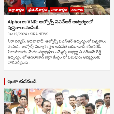
జిల్లా వార్తలు
ట్రేండింగ్ వార్తలు
తాజా వార్తలు
తెలంగాణ
Alphores VNR: ఆల్ఫోర్స్ విఎన్ఆర్ అద్వర్యంలో
పుస్తకాలు పంపిణి…
04/12/2024
SIRA NEWS
సిరా న్యూస్, ఆదిలాబాద్: ఆల్ఫోర్స్ విఎన్ఆర్ అద్వర్యంలో పుస్తకాలు
పంపిణి… ఆల్ఫోర్స్ విద్యాసంస్థల అధినేత ఆదిలాబాద్, కరీంనగర్,
నిజామాబాద్, మెదక్ పట్టభద్రుల ఎమ్మెల్సీ అభ్యర్థి వి నరేందర్ రెడ్డి
అధ్వర్యం లో ఆదిలాబాద్ జిల్లా కేంద్రం లో పలువురు అభ్యర్థులకు
పోటిప‌రీక్ష‌ల‌కు…
ఇంకా చదవండి