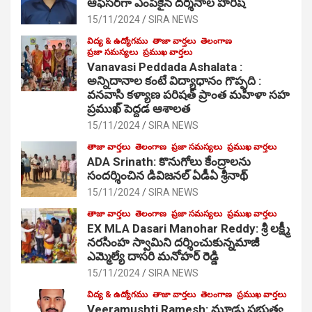
ఆఫీసర్‌గా ఎంపికైన దర్శనాల హరీష్
15/11/2024
SIRA NEWS
విద్య & ఉద్యోగము
తాజా వార్తలు
తెలంగాణ
ప్రజా సమస్యలు
ప్రముఖ వార్తలు
Vanavasi Peddada Ashalata :
అన్నిదానాల కంటే విద్యాధానం గొప్పది :
వనవాసి కళ్యాణ పరిషత్ ప్రాంత మహిళా సహ
ప్రముఖ్ పెద్దడ ఆశాలత
15/11/2024
SIRA NEWS
తాజా వార్తలు
తెలంగాణ
ప్రజా సమస్యలు
ప్రముఖ వార్తలు
ADA Srinath: కొనుగోలు కేంద్రాల‌ను
సంద‌ర్శించిన డివిజనల్ ఏడీఏ శ్రీనాథ్
15/11/2024
SIRA NEWS
తాజా వార్తలు
తెలంగాణ
ప్రజా సమస్యలు
ప్రముఖ వార్తలు
EX MLA Dasari Manohar Reddy: శ్రీ లక్ష్మీ
నరసింహ స్వామిని దర్శించుకున్నమాజీ
ఎమ్మెల్యే దాసరి మనోహర్ రెడ్డి
15/11/2024
SIRA NEWS
విద్య & ఉద్యోగము
తాజా వార్తలు
తెలంగాణ
ప్రముఖ వార్తలు
Veeramushti Ramesh: మూడు ప్రభుత్వ