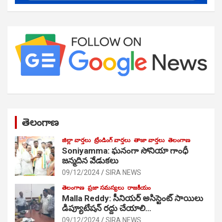
తెలంగాణ
జిల్లా వార్తలు
ట్రేండింగ్ వార్తలు
తాజా వార్తలు
తెలంగాణ
Soniyamma: ఘ‌నంగా సోనియా గాంధీ
జ‌న్మ‌దిన వేడుక‌లు
09/12/2024
SIRA NEWS
తెలంగాణ
ప్రజా సమస్యలు
రాజకీయం
Malla Reddy: సీనియర్ అసిస్టెంట్ సాయిలు
డిప్యూటేషన్ రద్దు చేయాలి…
09/12/2024
SIRA NEWS