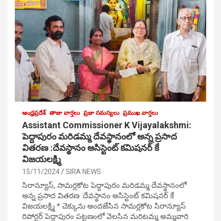
ఆంధ్రప్రదేశ్
తాజా వార్తలు
ప్రజా సమస్యలు
ప్రముఖ వార్తలు
Assistant Commissioner K Vijayalakshmi:
పెద్దాపురం మరిడమ్మ దేవస్థానంలో అన్న ప్రసాద
వితరణ :దేవస్థానం అసిస్టెంట్ కమిషనర్ కే
విజయలక్ష్మి
15/11/2024
SIRA NEWS
సిరాన్యూస్, సామర్లకోట పెద్దాపురం మరిడమ్మ దేవస్థానంలో
అన్న ప్రసాద వితరణ :దేవస్థానం అసిస్టెంట్ కమిషనర్ కే
విజయలక్ష్మి * చెక్కును అందజేసిన సామర్లకోట సిరాన్యూస్
రిపోర్టర్ పెద్దాపురం పట్టణంలో వెలసిన మరిటమ్మ అమ్మవారి