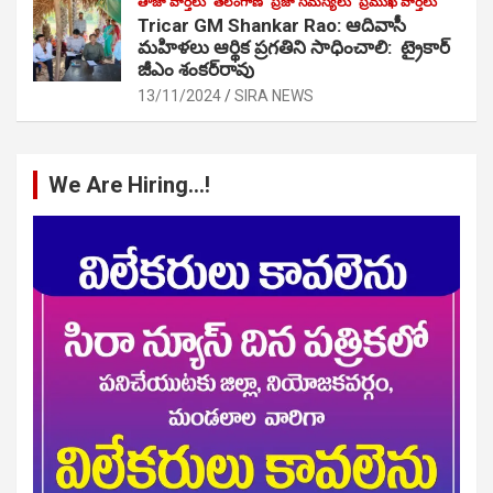
తాజా వార్తలు
తెలంగాణ
ప్రజా సమస్యలు
ప్రముఖ వార్తలు
Tricar GM Shankar Rao: ఆదివాసీ
మహిళలు ఆర్థిక ప్రగతిని సాధించాలి: ట్రైకార్
జీఎం శంకర్‌రావు
13/11/2024
SIRA NEWS
We Are Hiring…!