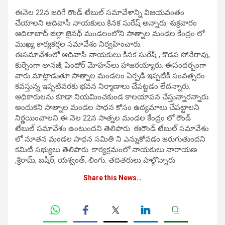
ఈనెల 22న జరిగే రౌండ్ టేబుల్ సమావేశాన్ని విజయవంతం
చేయాల‌ని ఆదివాసీ నాయకులు కినక సురేష్ అన్నారు. శుక్ర‌వారం
ఆదిలాబాద్ జిల్లా జైన‌థ్ మండ‌లంలోని సాత్నాల‌ మండల కేంద్రం లో
ముఖ్య కార్యకర్తల సమావేశం నిర్వహించారు.
ఈసమావేశంలో ఆదివాసీ నాయకులు కినక సురేష్ , కొడప సోనేరావు,
కుర్సెంగా తానజీ, పెందోర్ మోహన్‌లు హాజరయ్యారు. ఈసంద‌ర్బంగా
వారు మాట్లాడుతూ సాత్నాల మండలం ఏర్పడి ఇప్పటికీ సంవత్సరం
కవస్తున్న ఇప్పటివరకు భవన నిర్మాణాలు చేపట్టడం లేదన్నారు.
అధికారులను కూడా నియమించకుండ కాలయాపన చేస్తున్నారన్నారు.
అందుకని సాత్నాల‌ మండల సాధన కోసం ఉద్యమాలు చేపట్టాలని
నిర్ణయించాలని ఈ నెల 22న‌ సాత్నల మండల కేంద్రం లో రౌండ్
టేబుల్ సమావేశం ఉంటుందని తెలిపారు. ఈరౌండ్ టేబుల్ సమావేశం
లో నూతన మండల సాధన సమితి ని ఎన్నుకోవడం జరుగుతుందని
కమిటీ సభ్యులు తెలిపారు. కార్యక్రమంలో నాయకులు నారాయణ
,శ్రీరామ్, బషీర్, యశ్వంత్, లింగు. తదితరులు పాల్గొన్నారు
Share this News…