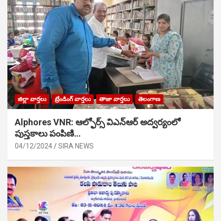
జిల్లా వార్తలు
ట్రేండింగ్ వార్తలు
తాజా వార్తలు
తెలంగాణ
Alphores VNR: ఆల్ఫోర్స్ విఎన్ఆర్ అద్వర్యంలో
పుస్తకాలు పంపిణి…
04/12/2024
SIRA NEWS