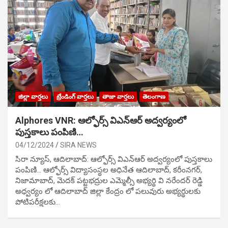
జిల్లా వార్తలు
ట్రేండింగ్ వార్తలు
తాజా వార్తలు
తెలంగాణ
Alphores VNR: ఆల్ఫోర్స్ విఎన్ఆర్ అద్వర్యంలో
పుస్తకాలు పంపిణి…
04/12/2024
SIRA NEWS
సిరా న్యూస్, ఆదిలాబాద్: ఆల్ఫోర్స్ విఎన్ఆర్ అద్వర్యంలో పుస్తకాలు
పంపిణి… ఆల్ఫోర్స్ విద్యాసంస్థల అధినేత ఆదిలాబాద్, కరీంనగర్,
నిజామాబాద్, మెదక్ పట్టభద్రుల ఎమ్మెల్సీ అభ్యర్థి వి నరేందర్ రెడ్డి
అధ్వర్యం లో ఆదిలాబాద్ జిల్లా కేంద్రం లో పలువురు అభ్యర్థులకు
పోటిప‌రీక్ష‌ల‌కు…