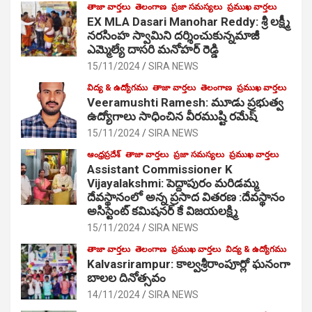
తాజా వార్తలు
తెలంగాణ
ప్రజా సమస్యలు
ప్రముఖ వార్తలు
EX MLA Dasari Manohar Reddy: శ్రీ లక్ష్మీ
నరసింహ స్వామిని దర్శించుకున్నమాజీ
ఎమ్మెల్యే దాసరి మనోహర్ రెడ్డి
15/11/2024
SIRA NEWS
విద్య & ఉద్యోగము
తాజా వార్తలు
తెలంగాణ
ప్రముఖ వార్తలు
Veeramushti Ramesh: మూడు ప్రభుత్వ
ఉద్యోగాలు సాధించిన వీరముష్టి రమేష్
15/11/2024
SIRA NEWS
ఆంధ్రప్రదేశ్
తాజా వార్తలు
ప్రజా సమస్యలు
ప్రముఖ వార్తలు
Assistant Commissioner K
Vijayalakshmi: పెద్దాపురం మరిడమ్మ
దేవస్థానంలో అన్న ప్రసాద వితరణ :దేవస్థానం
అసిస్టెంట్ కమిషనర్ కే విజయలక్ష్మి
15/11/2024
SIRA NEWS
తాజా వార్తలు
తెలంగాణ
ప్రముఖ వార్తలు
విద్య & ఉద్యోగము
Kalvasrirampur: కాల్వశ్రీరాంపూర్లో ఘనంగా
బాలల దినోత్సవం
14/11/2024
SIRA NEWS