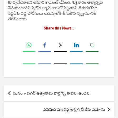
కూల్చివేయాలని అఘోరి కామెంట్ చేసింది. శుక్రవారం ఆత్మార్పణ
చేసుకుంటానని పెట్రోల్ క్యాన్ కారులో పెట్టుకుని తిరుగుతోంది.
సిద్దిపేట వద్ద పోలీసులు అదుపులోకి తీసుకొని స్వగ్రామానికి
తరలించారు.
Share this News…
Post
ఘనంగా సదర్ ఉత్సవాలు పాల్గొన్న ఈటెల, అందెల
navigation
ఎనిమిది మందిపై అట్రాసిటీ కేసు నమోదు