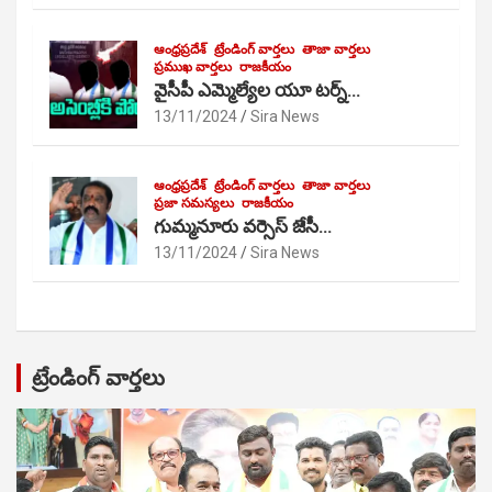
ఆంధ్రప్రదేశ్
ట్రేండింగ్ వార్తలు
తాజా వార్తలు
ప్రముఖ వార్తలు
రాజకీయం
వైసీపీ ఎమ్మెల్యేల యూ టర్న్…
13/11/2024
Sira News
ఆంధ్రప్రదేశ్
ట్రేండింగ్ వార్తలు
తాజా వార్తలు
ప్రజా సమస్యలు
రాజకీయం
గుమ్మనూరు వర్సెస్ జేసీ…
13/11/2024
Sira News
ట్రేండింగ్ వార్తలు