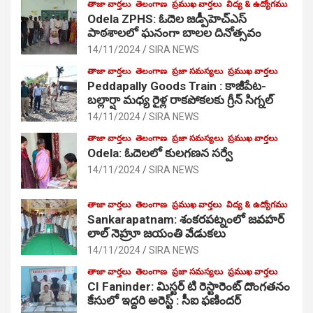
తాజా వార్తలు
తెలంగాణ
ప్రముఖ వార్తలు
విద్య & ఉద్యోగము
Odela ZPHS: ఓదెల జ‌డ్పీహెచ్ఎస్
పాఠ‌శాల‌లో ఘనంగా బాలల దినోత్సవం
14/11/2024
SIRA NEWS
తాజా వార్తలు
తెలంగాణ
ప్రజా సమస్యలు
ప్రముఖ వార్తలు
Peddapally Goods Train : కాజీపేట-
బల్లార్షా మధ్య రైళ్ల రాకపోకలకు గ్రీన్ సిగ్నల్
14/11/2024
SIRA NEWS
తాజా వార్తలు
తెలంగాణ
ప్రజా సమస్యలు
ప్రముఖ వార్తలు
Odela: ఓదెలలో కులగణన సర్వే
14/11/2024
SIRA NEWS
తాజా వార్తలు
తెలంగాణ
ప్రముఖ వార్తలు
విద్య & ఉద్యోగము
Sankarapatnam: శంకరపట్నంలో జవహర్
లాల్ నెహ్రూ జయంతి వేడుకలు
14/11/2024
SIRA NEWS
తాజా వార్తలు
తెలంగాణ
ప్రజా సమస్యలు
ప్రముఖ వార్తలు
CI Faninder: మిస్టర్ టి రెస్టారెంట్ దొంగతనం
కేసులో ఇద్దరి అరెస్ట్ : సీఐ ఫణిందర్