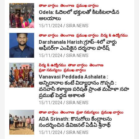
తాజా వార్తలు
తెలంగాణ
ప్రముఖ వార్తలు
Odela: ఓదెల‌లో భక్తులతో కిటకిటలాడిన
ఆల‌యాలు
15/11/2024
SIRA NEWS
తాజా వార్తలు
తెలంగాణ
ప్రముఖ వార్తలు
విద్య & ఉద్యోగము
Darshanala Harish:గ్రూప్-4లో వార్డు
ఆఫీసర్‌గా ఎంపికైన దర్శనాల హరీష్
15/11/2024
SIRA NEWS
విద్య & ఉద్యోగము
తాజా వార్తలు
తెలంగాణ
ప్రజా సమస్యలు
ప్రముఖ వార్తలు
Vanavasi Peddada Ashalata :
అన్నిదానాల కంటే విద్యాధానం గొప్పది :
వనవాసి కళ్యాణ పరిషత్ ప్రాంత మహిళా సహ
ప్రముఖ్ పెద్దడ ఆశాలత
15/11/2024
SIRA NEWS
తాజా వార్తలు
తెలంగాణ
ప్రజా సమస్యలు
ప్రముఖ వార్తలు
ADA Srinath: కొనుగోలు కేంద్రాల‌ను
సంద‌ర్శించిన డివిజనల్ ఏడీఏ శ్రీనాథ్
15/11/2024
SIRA NEWS