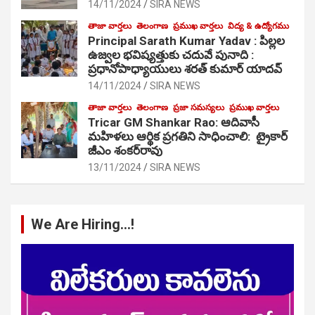
14/11/2024
SIRA NEWS
తాజా వార్తలు
తెలంగాణ
ప్రముఖ వార్తలు
విద్య & ఉద్యోగము
Principal Sarath Kumar Yadav : పిల్లల
ఉజ్వల భవిష్యత్తుకు చదువే పునాది :
ప్రధానోపాధ్యాయులు శరత్ కుమార్ యాదవ్
14/11/2024
SIRA NEWS
తాజా వార్తలు
తెలంగాణ
ప్రజా సమస్యలు
ప్రముఖ వార్తలు
Tricar GM Shankar Rao: ఆదివాసీ
మహిళలు ఆర్థిక ప్రగతిని సాధించాలి: ట్రైకార్
జీఎం శంకర్‌రావు
13/11/2024
SIRA NEWS
We Are Hiring…!