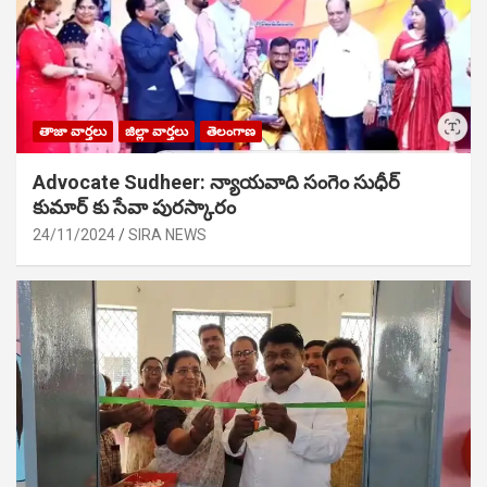
తాజా వార్తలు
జిల్లా వార్తలు
తెలంగాణ
Advocate Sudheer: న్యాయవాది సంగెం సుధీర్
కుమార్ కు సేవా పురస్కారం
24/11/2024
SIRA NEWS