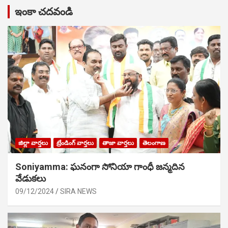
ఇంకా చదవండి
జిల్లా వార్తలు
ట్రేండింగ్ వార్తలు
తాజా వార్తలు
తెలంగాణ
Soniyamma: ఘ‌నంగా సోనియా గాంధీ జ‌న్మ‌దిన
వేడుక‌లు
09/12/2024
SIRA NEWS