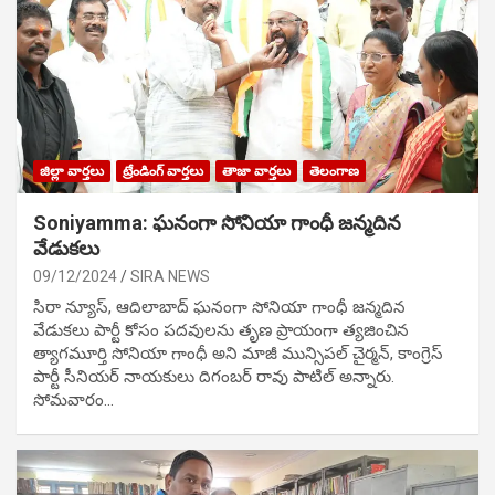
జిల్లా వార్తలు
ట్రేండింగ్ వార్తలు
తాజా వార్తలు
తెలంగాణ
Soniyamma: ఘ‌నంగా సోనియా గాంధీ జ‌న్మ‌దిన
వేడుక‌లు
09/12/2024
SIRA NEWS
సిరా న్యూస్, ఆదిలాబాద్ ఘ‌నంగా సోనియా గాంధీ జ‌న్మ‌దిన
వేడుక‌లు పార్టీ కోసం ప‌ద‌వుల‌ను తృణ ప్రాయంగా త్య‌జించిన
త్యాగమూర్తి సోనియా గాంధీ అని మాజీ మున్సిప‌ల్ చైర్మ‌న్, కాంగ్రెస్
పార్టీ సీనియ‌ర్ నాయ‌కులు దిగంబ‌ర్ రావు పాటిల్ అన్నారు.
సోమవారం…