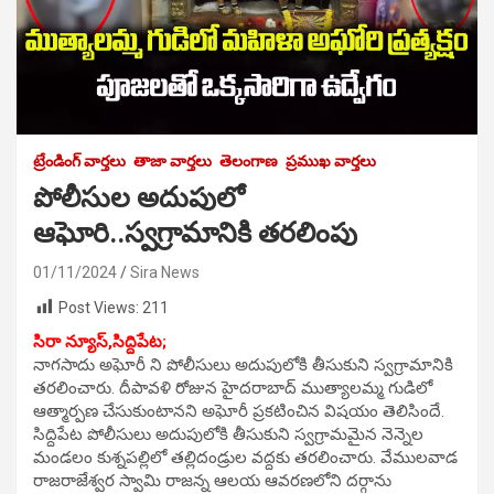
ట్రేండింగ్ వార్తలు
తాజా వార్తలు
తెలంగాణ
ప్రముఖ వార్తలు
పోలీసుల అదుపులో
ఆఘోరి..స్వగ్రామానికి తరలింపు
01/11/2024
Sira News
Post Views:
211
సిరా న్యూస్,సిద్దిపేట;
నాగసాదు అఘోరీ ని పోలీసులు అదుపులోకి తీసుకుని స్వగ్రామానికి
తరలించారు. దీపావళి రోజున హైదరాబాద్ ముత్యాలమ్మ గుడిలో
ఆత్మార్పణ చేసుకుంటానని అఘోరీ ప్రకటించిన విషయం తెలిసిందే.
సిద్దిపేట పోలీసులు అదుపులోకి తీసుకుని స్వగ్రామమైన నెన్నెల
మండలం కుశ్నపల్లిలో తల్లిదండ్రుల వద్దకు తరలించారు. వేములవాడ
రాజరాజేశ్వర స్వామి రాజన్న ఆలయ ఆవరణలోని దర్గాను