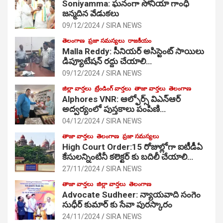
Soniyamma: ఘ‌నంగా సోనియా గాంధీ
జ‌న్మ‌దిన వేడుక‌లు
09/12/2024
SIRA NEWS
తెలంగాణ
ప్రజా సమస్యలు
రాజకీయం
Malla Reddy: సీనియర్ అసిస్టెంట్ సాయిలు
డిప్యూటేషన్ రద్దు చేయాలి…
09/12/2024
SIRA NEWS
జిల్లా వార్తలు
ట్రేండింగ్ వార్తలు
తాజా వార్తలు
తెలంగాణ
Alphores VNR: ఆల్ఫోర్స్ విఎన్ఆర్
అద్వర్యంలో పుస్తకాలు పంపిణి…
04/12/2024
SIRA NEWS
తాజా వార్తలు
తెలంగాణ
ప్రజా సమస్యలు
High Court Order:15 రోజుల్లోగా ఐటీడీఏ
కేసులన్నింటినీ కలెక్టర్ కు బదిలీ చేయాలి…
27/11/2024
SIRA NEWS
తాజా వార్తలు
జిల్లా వార్తలు
తెలంగాణ
Advocate Sudheer: న్యాయవాది సంగెం
సుధీర్ కుమార్ కు సేవా పురస్కారం
24/11/2024
SIRA NEWS