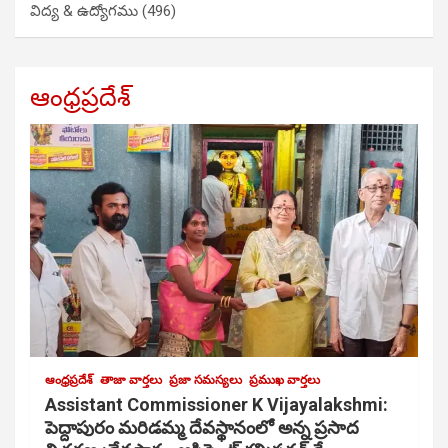
విద్య & ఉద్యోగము
(496)
ఆంధ్రప్రదేశ్
ఆంధ్రప్రదేశ్
తాజా వార్తలు
ప్రజా సమస్యలు
ప్రముఖ వార్తలు
Assistant Commissioner K Vijayalakshmi:
పెద్దాపురం మరిడమ్మ దేవస్థానంలో అన్న ప్రసాద