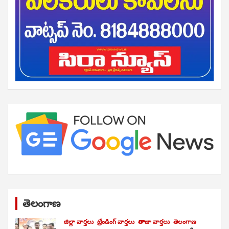
తెలంగాణ
జిల్లా వార్తలు
ట్రేండింగ్ వార్తలు
తాజా వార్తలు
తెలంగాణ