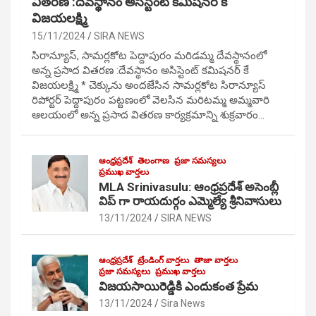
వితరణ :దేవస్థానం అసిస్టెంట్ కమిషనర్ కే
విజయలక్ష్మి
15/11/2024
SIRA NEWS
సిరాన్యూస్, సామర్లకోట పెద్దాపురం మరిడమ్మ దేవస్థానంలో
అన్న ప్రసాద వితరణ :దేవస్థానం అసిస్టెంట్ కమిషనర్ కే
విజయలక్ష్మి * చెక్కును అందజేసిన సామర్లకోట సిరాన్యూస్
రిపోర్టర్ పెద్దాపురం పట్టణంలో వెలసిన మరిటమ్మ అమ్మవారి
ఆలయంలో అన్న ప్రసాద వితరణ కార్యక్రమాన్ని శుక్రవారం…
ఆంధ్రప్రదేశ్
తెలంగాణ
ప్రజా సమస్యలు
ప్రముఖ వార్తలు
MLA Srinivasulu: ఆంధ్రప్రదేశ్ అసెంబ్లీ
విప్ గా రాయదుర్గం ఎమ్మెల్యే శ్రీనివాసులు
13/11/2024
SIRA NEWS
ఆంధ్రప్రదేశ్
ట్రేండింగ్ వార్తలు
తాజా వార్తలు
ప్రజా సమస్యలు
ప్రముఖ వార్తలు
విజయసాయిరెడ్డికి ఎందుకంత ప్రేమ
13/11/2024
Sira News