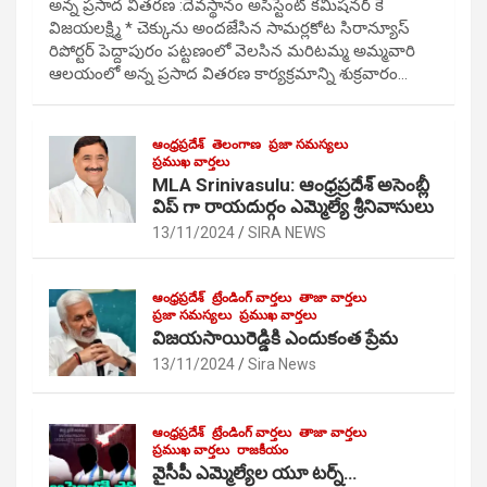
అన్న ప్రసాద వితరణ :దేవస్థానం అసిస్టెంట్ కమిషనర్ కే
విజయలక్ష్మి * చెక్కును అందజేసిన సామర్లకోట సిరాన్యూస్
రిపోర్టర్ పెద్దాపురం పట్టణంలో వెలసిన మరిటమ్మ అమ్మవారి
ఆలయంలో అన్న ప్రసాద వితరణ కార్యక్రమాన్ని శుక్రవారం…
ఆంధ్రప్రదేశ్
తెలంగాణ
ప్రజా సమస్యలు
ప్రముఖ వార్తలు
MLA Srinivasulu: ఆంధ్రప్రదేశ్ అసెంబ్లీ
విప్ గా రాయదుర్గం ఎమ్మెల్యే శ్రీనివాసులు
13/11/2024
SIRA NEWS
ఆంధ్రప్రదేశ్
ట్రేండింగ్ వార్తలు
తాజా వార్తలు
ప్రజా సమస్యలు
ప్రముఖ వార్తలు
విజయసాయిరెడ్డికి ఎందుకంత ప్రేమ
13/11/2024
Sira News
ఆంధ్రప్రదేశ్
ట్రేండింగ్ వార్తలు
తాజా వార్తలు
ప్రముఖ వార్తలు
రాజకీయం
వైసీపీ ఎమ్మెల్యేల యూ టర్న్…