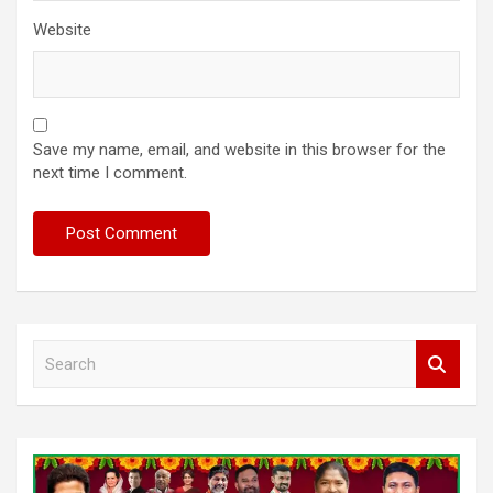
Website
Save my name, email, and website in this browser for the
next time I comment.
S
e
a
r
c
h