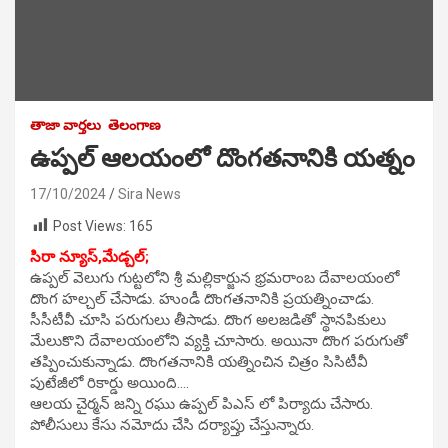
తాజా వార్తలు
తెలంగాణ
ఉప్పల్ ఆలయంలో దొంగతనానికి యత్నం
17/10/2024
Sira News
Post Views:
165
సిరా న్యూస్,మేడ్చల్;
ఉప్పల్ వెలుగు గుట్టలోని శ్రీ మల్లికార్జున భ్రమరాంబ దేవాలయంలో
దొంగ హల్చల్ చేసాడు. హుండీ దొంగతనానికి ప్రయత్నించాడు.
సీసీటీవీ చూసి పరుగులు తీసాడు. దొంగ అలజడితో స్థానపికులు
మేలుకొని దేవాలయంలోని వ్యక్తి చూసారు. అయినా దొంగ పరుగుతో
తప్పించుకున్నాడు. దొంగతనానికి యత్నించిన చిత్రం సిసిటీవీ
పుటేజీలో రికార్డు అయింది….
ఆలయ చైర్మన్ జన్ని రఘు ఉప్పల్ పిఎస్ లో పిర్యాదు చేసారు.
పోలీసులు కేసు నమోదు చేసి దర్యాప్తు చేస్తున్నారు.