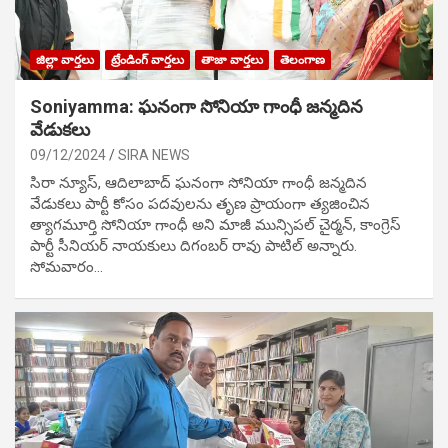
జిల్లా వార్తలు
ట్రేండింగ్ వార్తలు
తాజా వార్తలు
తెలంగాణ
Soniyamma: ఘ‌నంగా సోనియా గాంధీ జ‌న్మ‌దిన
వేడుక‌లు
09/12/2024
SIRA NEWS
సిరా న్యూస్, ఆదిలాబాద్ ఘ‌నంగా సోనియా గాంధీ జ‌న్మ‌దిన
వేడుక‌లు పార్టీ కోసం ప‌ద‌వుల‌ను తృణ ప్రాయంగా త్య‌జించిన
త్యాగమూర్తి సోనియా గాంధీ అని మాజీ మున్సిప‌ల్ చైర్మ‌న్, కాంగ్రెస్
పార్టీ సీనియ‌ర్ నాయ‌కులు దిగంబ‌ర్ రావు పాటిల్ అన్నారు.
సోమవారం…