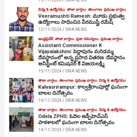
విద్య & ఉద్యోగము
తాజా వార్తలు
తెలంగాణ
ప్రముఖ వార్తలు
Veeramushti Ramesh: మూడు ప్రభుత్వ
ఉద్యోగాలు సాధించిన వీరముష్టి రమేష్
15/11/2024
SIRA NEWS
ఆంధ్రప్రదేశ్
తాజా వార్తలు
ప్రజా సమస్యలు
ప్రముఖ వార్తలు
Assistant Commissioner K
Vijayalakshmi: పెద్దాపురం మరిడమ్మ
దేవస్థానంలో అన్న ప్రసాద వితరణ :దేవస్థానం
అసిస్టెంట్ కమిషనర్ కే విజయలక్ష్మి
15/11/2024
SIRA NEWS
తాజా వార్తలు
తెలంగాణ
ప్రముఖ వార్తలు
విద్య & ఉద్యోగము
Kalvasrirampur: కాల్వశ్రీరాంపూర్లో ఘనంగా
బాలల దినోత్సవం
14/11/2024
SIRA NEWS
తాజా వార్తలు
తెలంగాణ
ప్రముఖ వార్తలు
విద్య & ఉద్యోగము
Odela ZPHS: ఓదెల జ‌డ్పీహెచ్ఎస్
పాఠ‌శాల‌లో ఘనంగా బాలల దినోత్సవం
14/11/2024
SIRA NEWS