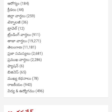
ఆరోగ్యం
(184)
క్రీడలు
(44)
జిల్లా వార్తలు
(259)
టెక్నాలజీ
(36)
ట్రావెల్
(12)
ట్రేండింగ్ వార్తలు
(911)
తాజా వార్తలు
(19,271)
తెలంగాణ
(11,181)
ప్రజా సమస్యలు
(2,681)
ప్రముఖ వార్తలు
(2,286)
ఫ్యాషన్
(6)
బిజినెస్
(65)
ముఖ్య కథనాలు
(78)
రాజకీయం
(943)
విద్య & ఉద్యోగము
(496)