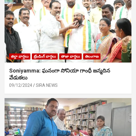
జిల్లా వార్తలు
ట్రేండింగ్ వార్తలు
తాజా వార్తలు
తెలంగాణ
Soniyamma: ఘ‌నంగా సోనియా గాంధీ జ‌న్మ‌దిన
వేడుక‌లు
09/12/2024
SIRA NEWS