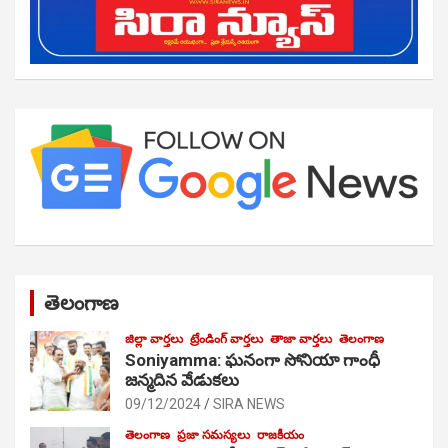
తెలంగాణ
జిల్లా వార్తలు
ట్రేండింగ్ వార్తలు
తాజా వార్తలు
తెలంగాణ
Soniyamma: ఘ‌నంగా సోనియా గాంధీ
జ‌న్మ‌దిన వేడుక‌లు
09/12/2024
SIRA NEWS
తెలంగాణ
ప్రజా సమస్యలు
రాజకీయం