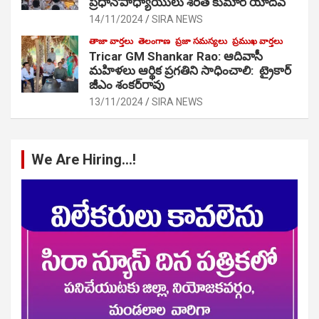
ప్రధానోపాధ్యాయులు శరత్ కుమార్ యాదవ్
14/11/2024
SIRA NEWS
తాజా వార్తలు
తెలంగాణ
ప్రజా సమస్యలు
ప్రముఖ వార్తలు
Tricar GM Shankar Rao: ఆదివాసీ
మహిళలు ఆర్థిక ప్రగతిని సాధించాలి: ట్రైకార్
జీఎం శంకర్‌రావు
13/11/2024
SIRA NEWS
We Are Hiring…!