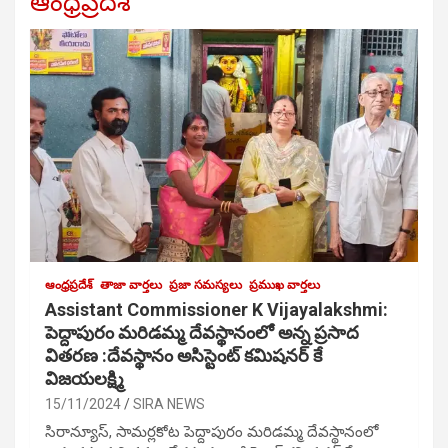
ఆంధ్రప్రదేశ్
ఆంధ్రప్రదేశ్
తాజా వార్తలు
ప్రజా సమస్యలు
ప్రముఖ వార్తలు
Assistant Commissioner K Vijayalakshmi:
పెద్దాపురం మరిడమ్మ దేవస్థానంలో అన్న ప్రసాద
వితరణ :దేవస్థానం అసిస్టెంట్ కమిషనర్ కే
విజయలక్ష్మి
15/11/2024
SIRA NEWS
సిరాన్యూస్, సామర్లకోట పెద్దాపురం మరిడమ్మ దేవస్థానంలో