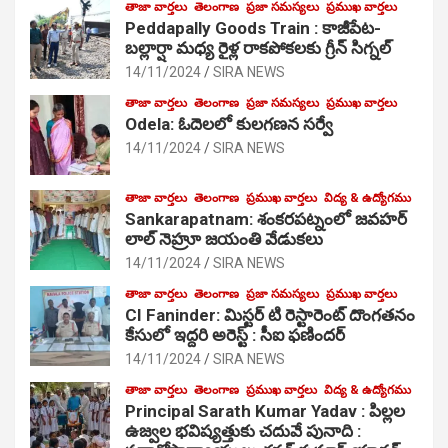
తాజా వార్తలు
తెలంగాణ
ప్రజా సమస్యలు
ప్రముఖ వార్తలు
Peddapally Goods Train : కాజీపేట-
బల్లార్షా మధ్య రైళ్ల రాకపోకలకు గ్రీన్ సిగ్నల్
14/11/2024
SIRA NEWS
తాజా వార్తలు
తెలంగాణ
ప్రజా సమస్యలు
ప్రముఖ వార్తలు
Odela: ఓదెలలో కులగణన సర్వే
14/11/2024
SIRA NEWS
తాజా వార్తలు
తెలంగాణ
ప్రముఖ వార్తలు
విద్య & ఉద్యోగము
Sankarapatnam: శంకరపట్నంలో జవహర్
లాల్ నెహ్రూ జయంతి వేడుకలు
14/11/2024
SIRA NEWS
తాజా వార్తలు
తెలంగాణ
ప్రజా సమస్యలు
ప్రముఖ వార్తలు
CI Faninder: మిస్టర్ టి రెస్టారెంట్ దొంగతనం
కేసులో ఇద్దరి అరెస్ట్ : సీఐ ఫణిందర్
14/11/2024
SIRA NEWS
తాజా వార్తలు
తెలంగాణ
ప్రముఖ వార్తలు
విద్య & ఉద్యోగము
Principal Sarath Kumar Yadav : పిల్లల
ఉజ్వల భవిష్యత్తుకు చదువే పునాది :