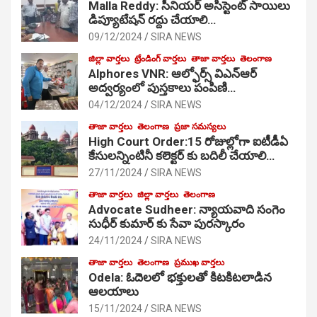
Malla Reddy: సీనియర్ అసిస్టెంట్ సాయిలు
డిప్యూటేషన్ రద్దు చేయాలి…
09/12/2024
SIRA NEWS
జిల్లా వార్తలు
ట్రేండింగ్ వార్తలు
తాజా వార్తలు
తెలంగాణ
Alphores VNR: ఆల్ఫోర్స్ విఎన్ఆర్
అద్వర్యంలో పుస్తకాలు పంపిణి…
04/12/2024
SIRA NEWS
తాజా వార్తలు
తెలంగాణ
ప్రజా సమస్యలు
High Court Order:15 రోజుల్లోగా ఐటీడీఏ
కేసులన్నింటినీ కలెక్టర్ కు బదిలీ చేయాలి…
27/11/2024
SIRA NEWS
తాజా వార్తలు
జిల్లా వార్తలు
తెలంగాణ
Advocate Sudheer: న్యాయవాది సంగెం
సుధీర్ కుమార్ కు సేవా పురస్కారం
24/11/2024
SIRA NEWS
తాజా వార్తలు
తెలంగాణ
ప్రముఖ వార్తలు
Odela: ఓదెల‌లో భక్తులతో కిటకిటలాడిన
ఆల‌యాలు
15/11/2024
SIRA NEWS