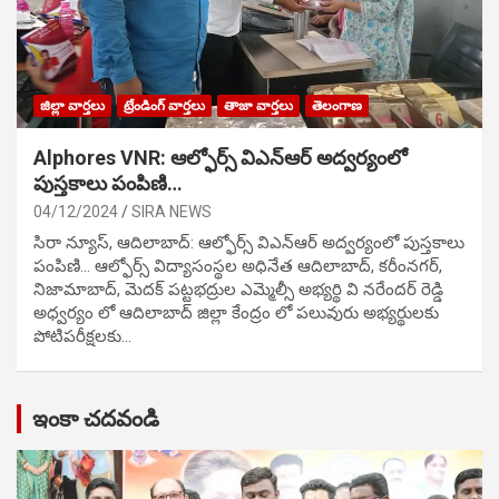
జిల్లా వార్తలు
ట్రేండింగ్ వార్తలు
తాజా వార్తలు
తెలంగాణ
Alphores VNR: ఆల్ఫోర్స్ విఎన్ఆర్ అద్వర్యంలో
పుస్తకాలు పంపిణి…
04/12/2024
SIRA NEWS
సిరా న్యూస్, ఆదిలాబాద్: ఆల్ఫోర్స్ విఎన్ఆర్ అద్వర్యంలో పుస్తకాలు
పంపిణి… ఆల్ఫోర్స్ విద్యాసంస్థల అధినేత ఆదిలాబాద్, కరీంనగర్,
నిజామాబాద్, మెదక్ పట్టభద్రుల ఎమ్మెల్సీ అభ్యర్థి వి నరేందర్ రెడ్డి
అధ్వర్యం లో ఆదిలాబాద్ జిల్లా కేంద్రం లో పలువురు అభ్యర్థులకు
పోటిప‌రీక్ష‌ల‌కు…
ఇంకా చదవండి