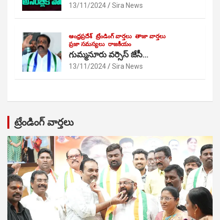
13/11/2024
Sira News
ఆంధ్రప్రదేశ్
ట్రేండింగ్ వార్తలు
తాజా వార్తలు
ప్రజా సమస్యలు
రాజకీయం
గుమ్మనూరు వర్సెస్ జేసీ…
13/11/2024
Sira News
ట్రేండింగ్ వార్తలు