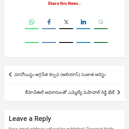
Share this News…
Post
మావోయిస్టు అగ్రనేత కల్పన (అలియాస్) సుజాత అరెస్టు
navigation
బీహెచ్ఈల్ అధికారులతో ఎమ్మెల్యే మహిపాల్ రెడ్డి భేటీ
Leave a Reply