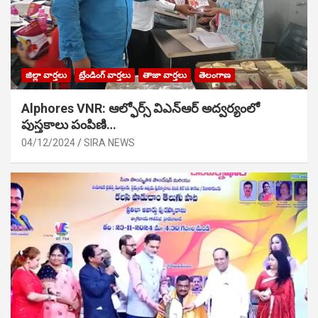
జిల్లా వార్తలు
ట్రేండింగ్ వార్తలు
తాజా వార్తలు
తెలంగాణ
Alphores VNR: ఆల్ఫోర్స్ విఎన్ఆర్ అద్వర్యంలో
పుస్తకాలు పంపిణి…
04/12/2024
SIRA NEWS