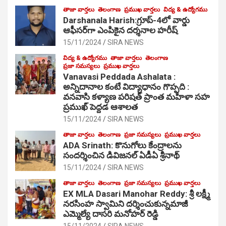
తాజా వార్తలు
తెలంగాణ
ప్రముఖ వార్తలు
విద్య & ఉద్యోగము
Darshanala Harish:గ్రూప్-4లో వార్డు
ఆఫీసర్‌గా ఎంపికైన దర్శనాల హరీష్
15/11/2024
SIRA NEWS
విద్య & ఉద్యోగము
తాజా వార్తలు
తెలంగాణ
ప్రజా సమస్యలు
ప్రముఖ వార్తలు
Vanavasi Peddada Ashalata :
అన్నిదానాల కంటే విద్యాధానం గొప్పది :
వనవాసి కళ్యాణ పరిషత్ ప్రాంత మహిళా సహ
ప్రముఖ్ పెద్దడ ఆశాలత
15/11/2024
SIRA NEWS
తాజా వార్తలు
తెలంగాణ
ప్రజా సమస్యలు
ప్రముఖ వార్తలు
ADA Srinath: కొనుగోలు కేంద్రాల‌ను
సంద‌ర్శించిన డివిజనల్ ఏడీఏ శ్రీనాథ్
15/11/2024
SIRA NEWS
తాజా వార్తలు
తెలంగాణ
ప్రజా సమస్యలు
ప్రముఖ వార్తలు
EX MLA Dasari Manohar Reddy: శ్రీ లక్ష్మీ
నరసింహ స్వామిని దర్శించుకున్నమాజీ
ఎమ్మెల్యే దాసరి మనోహర్ రెడ్డి
15/11/2024
SIRA NEWS