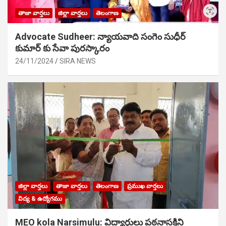
తాజా వార్తలు
జిల్లా వార్తలు
తెలంగాణ
Advocate Sudheer: న్యాయవాది సంగెం సుధీర్
కుమార్ కు సేవా పురస్కారం
24/11/2024
SIRA NEWS
జిల్లా వార్తలు
తాజా వార్తలు
తెలంగాణ
ప్రముఖ వార్తలు
విద్య & ఉద్యోగము
MEO kola Narsimulu: విద్యార్థులు పఠ‌నాసక్తిని