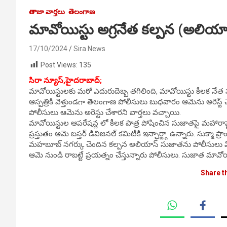
తాజా వార్తలు
తెలంగాణ
మావోయిస్టు అగ్రనేత కల్పన (అలియాస
17/10/2024
Sira News
Post Views:
135
సిరా న్యూస్,హైదరాబాద్;
మావోయిస్టులకు మరో ఎదురుదెబ్బ తగిలింది, మావోయిస్టు కీలక నేత స
ఆస్పత్రికి వెళ్తుండగా తెలంగాణ పోలీసులు బుధవారం ఆమెను అరెస్ట్ చే
పోలీసులు ఆమెను అరెస్టు చేశారని వార్తలు వచ్చాయి.
మావోయిస్టుల ఆపరేషన్ల లో కీలక పాత్ర పోషించిన సుజాతపై మహారాష్ట్ర, ఆం
ప్రస్తుతం ఆమె బస్తర్ డివిజనల్ కమిటీకి ఇన్ఛార్జ్గా ఉన్నారు. సుక్మా
మహబూబ్ నగర్కు చెందిన కల్పన అలియాస్ సుజాతను పోలీసులు విచా
ఆమె నుండి రాబట్టే ప్రయత్నం చేస్తున్నారు పోలీసులు. సుజాత మావోయి
Share t