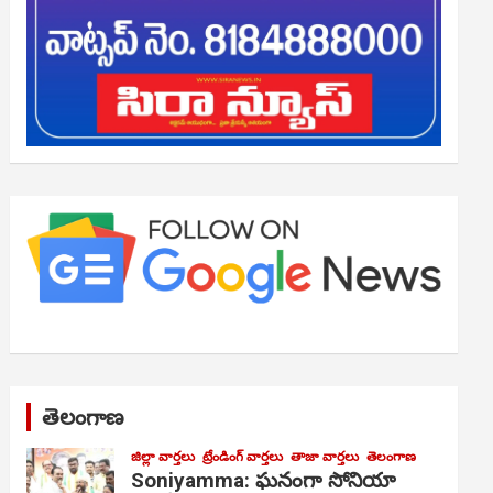
తెలంగాణ
జిల్లా వార్తలు
ట్రేండింగ్ వార్తలు
తాజా వార్తలు
తెలంగాణ
Soniyamma: ఘ‌నంగా సోనియా