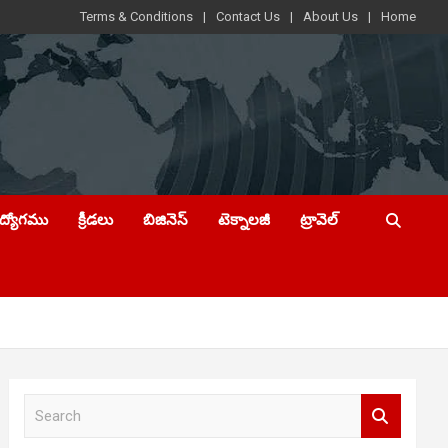
Terms & Conditions
Contact Us
About Us
Home
ఉద్యోగము
క్రీడలు
బిజినెస్
టెక్నాలజీ
ట్రావెల్
S
e
a