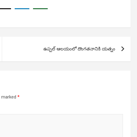
ఉప్పల్ ఆలయంలో దొంగతనానికి యత్నం
re marked
*