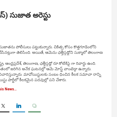
్) సుజాత అరెస్టు
ుజాతను పోలీసులు పట్టుకున్నారు. చికిత్స కోసం కొత్తగూడెంలోని
సినట్లుగా తెలిసింది. అయితే, ఆమెను ఛత్తీస్గఢ్లోని సుక్మాలో తెలంగాణ
ధ్రప్రదేశ్, తెలంగాణ, ఛత్తీస్గఢ్లో రూ.కోటికిపై గా రివార్డు ఉంది.
 ప్రాంతంలో జరిగిన అనేక ఘటనల్లో ఆమె మోస్ట్ వాంటెడ్గా ఉన్నారు.
రిస్తున్నారు. మావోయిస్టులకు సంబం ధించిన కీలక సమాచా రాన్ని
స్టు పార్టీలో కీలకమైన పదవుల్లో పని చేశారు.
his News…