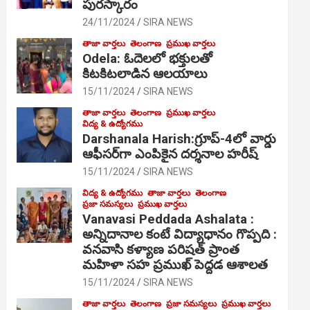
పురస్కారం
24/11/2024
SIRA NEWS
తాజా వార్తలు
తెలంగాణ
ప్రముఖ వార్తలు
Odela: ఓదెల‌లో భక్తులతో
కిటకిటలాడిన ఆల‌యాలు
15/11/2024
SIRA NEWS
తాజా వార్తలు
తెలంగాణ
ప్రముఖ వార్తలు
విద్య & ఉద్యోగము
Darshanala Harish:గ్రూప్-4లో వార్డు
ఆఫీసర్‌గా ఎంపికైన దర్శనాల హరీష్
15/11/2024
SIRA NEWS
విద్య & ఉద్యోగము
తాజా వార్తలు
తెలంగాణ
ప్రజా సమస్యలు
ప్రముఖ వార్తలు
Vanavasi Peddada Ashalata :
అన్నిదానాల కంటే విద్యాధానం గొప్పది :
వనవాసి కళ్యాణ పరిషత్ ప్రాంత
మహిళా సహ ప్రముఖ్ పెద్దడ ఆశాలత
15/11/2024
SIRA NEWS
తాజా వార్తలు
తెలంగాణ
ప్రజా సమస్యలు
ప్రముఖ వార్తలు