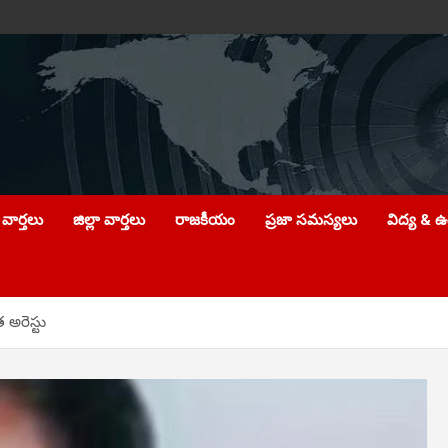
వార్తలు
జిల్లా వార్తలు
రాజకీయం
ప్రజా సమస్యలు
విద్య & 
అరెస్టు