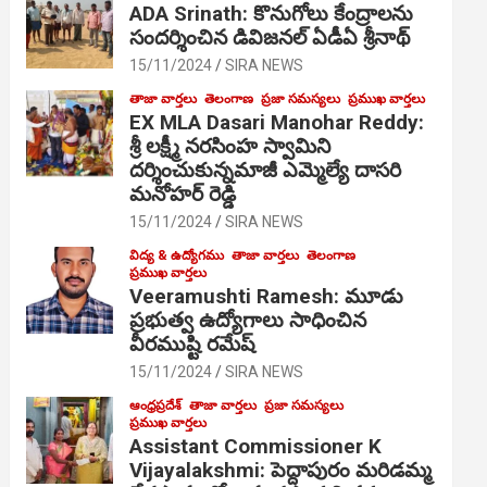
ADA Srinath: కొనుగోలు కేంద్రాల‌ను
సంద‌ర్శించిన డివిజనల్ ఏడీఏ శ్రీనాథ్
15/11/2024
SIRA NEWS
తాజా వార్తలు
తెలంగాణ
ప్రజా సమస్యలు
ప్రముఖ వార్తలు
EX MLA Dasari Manohar Reddy:
శ్రీ లక్ష్మీ నరసింహ స్వామిని
దర్శించుకున్నమాజీ ఎమ్మెల్యే దాసరి
మనోహర్ రెడ్డి
15/11/2024
SIRA NEWS
విద్య & ఉద్యోగము
తాజా వార్తలు
తెలంగాణ
ప్రముఖ వార్తలు
Veeramushti Ramesh: మూడు
ప్రభుత్వ ఉద్యోగాలు సాధించిన
వీరముష్టి రమేష్
15/11/2024
SIRA NEWS
ఆంధ్రప్రదేశ్
తాజా వార్తలు
ప్రజా సమస్యలు
ప్రముఖ వార్తలు
Assistant Commissioner K
Vijayalakshmi: పెద్దాపురం మరిడమ్మ