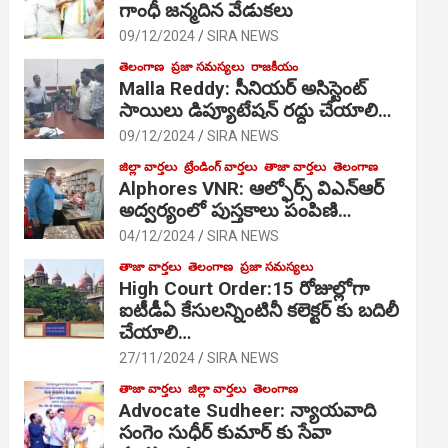
గాంధీ జ‌న్మ‌దిన వేడుక‌లు
09/12/2024
SIRA NEWS
తెలంగాణ
ప్రజా సమస్యలు
రాజకీయం
Malla Reddy: సీనియర్ అసిస్టెంట్
సాయిలు డిప్యూటేషన్ రద్దు చేయాలి…
09/12/2024
SIRA NEWS
జిల్లా వార్తలు
ట్రేండింగ్ వార్తలు
తాజా వార్తలు
తెలంగాణ
Alphores VNR: ఆల్ఫోర్స్ విఎన్ఆర్
అద్వర్యంలో పుస్తకాలు పంపిణి…
04/12/2024
SIRA NEWS
తాజా వార్తలు
తెలంగాణ
ప్రజా సమస్యలు
High Court Order:15 రోజుల్లోగా
ఐటీడీఏ కేసులన్నింటినీ కలెక్టర్ కు బదిలీ
చేయాలి…
27/11/2024
SIRA NEWS
తాజా వార్తలు
జిల్లా వార్తలు
తెలంగాణ
Advocate Sudheer: న్యాయవాది
సంగెం సుధీర్ కుమార్ కు సేవా