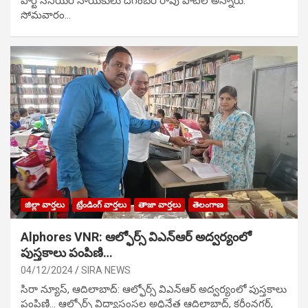
పార్టీ సీనియ‌ర్ నాయ‌కులు దిగంబ‌ర్ రావు పాటిల్ అన్నారు.
సోమవారం…
జిల్లా వార్తలు
ట్రేండింగ్ వార్తలు
తాజా వార్తలు
తెలంగాణ
Alphores VNR: ఆల్ఫోర్స్ విఎన్ఆర్ అద్వర్యంలో
పుస్తకాలు పంపిణి…
04/12/2024
SIRA NEWS
సిరా న్యూస్, ఆదిలాబాద్: ఆల్ఫోర్స్ విఎన్ఆర్ అద్వర్యంలో పుస్తకాలు
పంపిణి… ఆల్ఫోర్స్ విద్యాసంస్థల అధినేత ఆదిలాబాద్, కరీంనగర్,