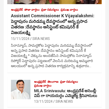
ఆంధ్రప్రదేశ్
తాజా వార్తలు
ప్రజా సమస్యలు
ప్రముఖ వార్తలు
Assistant Commissioner K Vijayalakshmi:
పెద్దాపురం మరిడమ్మ దేవస్థానంలో అన్న ప్రసాద
వితరణ :దేవస్థానం అసిస్టెంట్ కమిషనర్ కే
విజయలక్ష్మి
15/11/2024
SIRA NEWS
సిరాన్యూస్, సామర్లకోట పెద్దాపురం మరిడమ్మ దేవస్థానంలో
అన్న ప్రసాద వితరణ :దేవస్థానం అసిస్టెంట్ కమిషనర్ కే
విజయలక్ష్మి * చెక్కును అందజేసిన సామర్లకోట సిరాన్యూస్
రిపోర్టర్ పెద్దాపురం పట్టణంలో వెలసిన మరిటమ్మ అమ్మవారి
ఆలయంలో అన్న ప్రసాద వితరణ కార్యక్రమాన్ని శుక్రవారం…
ఆంధ్రప్రదేశ్
తెలంగాణ
ప్రజా సమస్యలు
ప్రముఖ వార్తలు
MLA Srinivasulu: ఆంధ్రప్రదేశ్ అసెంబ్లీ
విప్ గా రాయదుర్గం ఎమ్మెల్యే శ్రీనివాసులు
13/11/2024
SIRA NEWS