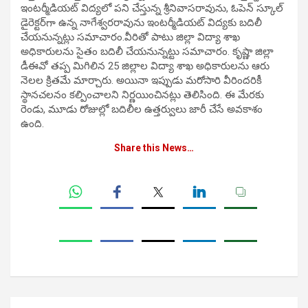
ఇంట‌ర్మీడియ‌ట్ విద్యలో ప‌ని చేస్తున్న శ్రీనివాస‌రావును, ఓపెన్ స్కూల్
డైరెక్టర్‌గా ఉన్న నాగేశ్వర‌రావును ఇంట‌ర్మీడియ‌ట్ విద్యకు బ‌దిలీ
చేయ‌నున్నట్లు స‌మాచారం.వీరితో పాటు జిల్లా విద్యా శాఖ
అధికారుల‌ను సైతం బ‌దిలీ చేయ‌నున్నట్టు స‌మాచారం. కృష్ణా జిల్లా
డీఈవో త‌ప్ప మిగిలిన 25 జిల్లాల విద్యా శాఖ అధికారుల‌ను ఆరు
నెల‌ల క్రిత‌మే మార్చారు. అయినా ఇప్పుడు మ‌రోసారి వీరింద‌రికీ
స్థానచ‌ల‌నం క‌ల్పించాల‌ని నిర్ణయించిన‌ట్లు తెలిసింది. ఈ మేర‌కు
రెండు, మూడు రోజుల్లో బ‌దిలీల ఉత్తర్వులు జారీ చేసే అవ‌కాశం
ఉంది.
Share this News…
Post