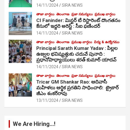
14/11/2024
SIRA NEWS
తాజా వార్తలు
తెలంగాణ
ప్రజా సమస్యలు
ప్రముఖ వార్తలు
CI Faninder: మిస్టర్ టి రెస్టారెంట్ దొంగతనం
కేసులో ఇద్దరి అరెస్ట్ : సీఐ ఫణిందర్
14/11/2024
SIRA NEWS
తాజా వార్తలు
తెలంగాణ
ప్రముఖ వార్తలు
విద్య & ఉద్యోగము
Principal Sarath Kumar Yadav : పిల్లల
ఉజ్వల భవిష్యత్తుకు చదువే పునాది :
ప్రధానోపాధ్యాయులు శరత్ కుమార్ యాదవ్
14/11/2024
SIRA NEWS
తాజా వార్తలు
తెలంగాణ
ప్రజా సమస్యలు
ప్రముఖ వార్తలు
Tricar GM Shankar Rao: ఆదివాసీ
మహిళలు ఆర్థిక ప్రగతిని సాధించాలి: ట్రైకార్
జీఎం శంకర్‌రావు
13/11/2024
SIRA NEWS
We Are Hiring…!