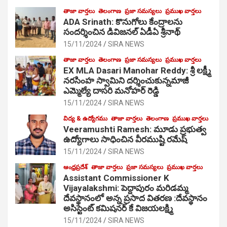
తాజా వార్తలు
తెలంగాణ
ప్రజా సమస్యలు
ప్రముఖ వార్తలు
ADA Srinath: కొనుగోలు కేంద్రాల‌ను
సంద‌ర్శించిన డివిజనల్ ఏడీఏ శ్రీనాథ్
15/11/2024
SIRA NEWS
తాజా వార్తలు
తెలంగాణ
ప్రజా సమస్యలు
ప్రముఖ వార్తలు
EX MLA Dasari Manohar Reddy: శ్రీ లక్ష్మీ
నరసింహ స్వామిని దర్శించుకున్నమాజీ
ఎమ్మెల్యే దాసరి మనోహర్ రెడ్డి
15/11/2024
SIRA NEWS
విద్య & ఉద్యోగము
తాజా వార్తలు
తెలంగాణ
ప్రముఖ వార్తలు
Veeramushti Ramesh: మూడు ప్రభుత్వ
ఉద్యోగాలు సాధించిన వీరముష్టి రమేష్
15/11/2024
SIRA NEWS
ఆంధ్రప్రదేశ్
తాజా వార్తలు
ప్రజా సమస్యలు
ప్రముఖ వార్తలు
Assistant Commissioner K
Vijayalakshmi: పెద్దాపురం మరిడమ్మ
దేవస్థానంలో అన్న ప్రసాద వితరణ :దేవస్థానం
అసిస్టెంట్ కమిషనర్ కే విజయలక్ష్మి
15/11/2024
SIRA NEWS