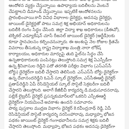
ఆందోళ‌న వ్యక్తం చేస్తున్నాయి. ఉపాధ్యాయ బ‌దిలీలను వెంట‌నే
చేప‌ట్టాల‌ని డిమాండ్ చేస్తున్నాయి. ఇప్పటికే ఆందోళ‌న‌లను
ప్రారంభించాయి.కానీ వివిధ విభాగాల డైరెక్టర్లు, అద‌న‌పు డైరెక్టర్లు,
జాయింట్ డైరెక్టర్లతో పాటు స‌మ‌గ్ర శిక్ష అభియాన్ అధికారుల‌ను
బ‌దిలీకి రంగం సిద్ధం చేసింది. జిల్లా విద్యా శాఖ అధికారులు (డీఈవో),
టెక్నిక‌ల్ ఎడ్యూకేష‌న్ చూసే రీజ‌న‌ల్ జాయింట్ డైరెక్టర్ (ఆర్జేడీ)లకు
కూడా స్థాన‌చ‌ల‌నం క‌ల్పించ‌నున్నారు. ఈ అంశంపై నెల రోజుల క్రిత‌మే
వివ‌రాలు తీసుకున్న రాష్ట్ర విద్యాశాఖ మంత్రి నారా లోకేష్
కార్యాల‌యం, అధికారుల మార్పుపై తుది ఫైల్‌ను సిద్ధం చేసి
ఉన్నతాధికారుల‌కు పంపిన‌ట్లు తెలుస్తోంది.స‌మ‌గ్ర శిక్ష ఏఎస్పీడీగా
ఉన్న శ్రీ‌నివాసుల రెడ్డిని ప‌దో త‌ర‌గ‌తి ప‌రీక్షల విభాగం (ఎస్ఎస్‌సీ
బోర్డు) డైరెక్టర్‌గా బ‌దిలీ చేస్తార‌ని తెలిసింది. ఎస్ఎస్‌సీ బోర్డు డైరెక్టర్‌గా
ఉన్న దేవానంద‌రెడ్డిని ఓపెన్ స్కూల్ డైరెక్టర్‌గా, ఎస్‌సీఈఆర్టీ డైరెక్టర్
ప్రతాప్‌రెడ్డిని ఏపీ రెసిడెన్షియ‌ల్ స్కూల్ సొసైటీ సెక్రట‌రీగా బ‌దిలీ
చేస్తార‌ని తెలుస్తోంది. అలాగే కేజీబీవీ కార్యద‌ర్శి డి.మ‌ధుసూద‌న‌రావు,
ప‌బ్లిక్ లైబ్రరీస్ డైరెక్టర్ ప్రస‌న్నకుమార్‌ల‌లో ఒక‌రిని ఎస్సీఈఆర్టీ
డైరెక్టర్‌గా నియ‌మించే అవ‌కాశం ఉంద‌ని స‌మాచారం.
పాఠ్య పుస్తకాల ముద్రణ విభాగం డైరెక్టర్ కె.ర‌వీంద్రనాథ్ రెడ్డి, ఏపీ
రెసిడెన్షియ‌ల్ సొసైటీ కార్యద‌ర్శి న‌ర‌సింహారావు, మ‌ధ్యాహ్న భోజ‌న
ప‌థ‌కం జాయింట్ డైరెక్టర్ గంగాభ‌వానీల‌ను స‌మ‌గ్ర శిక్షకు బ‌దిలీ
చేస్తార‌ని తెలుస్తోంది. మ‌ధ్యాహ్న భోజ‌న ప‌థ‌కం అద‌న‌పు డైరెక్టర్‌గా