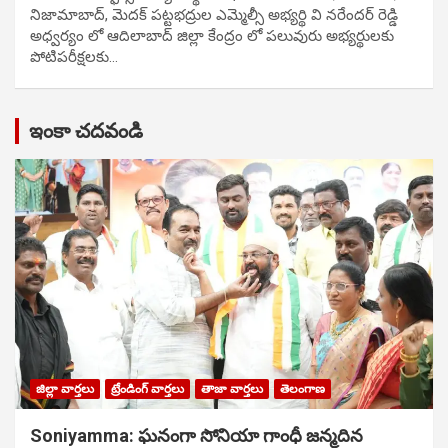
నిజామాబాద్, మెదక్ పట్టభద్రుల ఎమ్మెల్సీ అభ్యర్థి వి నరేందర్ రెడ్డి
అధ్వర్యం లో ఆదిలాబాద్ జిల్లా కేంద్రం లో పలువురు అభ్యర్థులకు
పోటిప‌రీక్ష‌ల‌కు…
ఇంకా చదవండి
జిల్లా వార్తలు
ట్రేండింగ్ వార్తలు
తాజా వార్తలు
తెలంగాణ
Soniyamma: ఘ‌నంగా సోనియా గాంధీ జ‌న్మ‌దిన