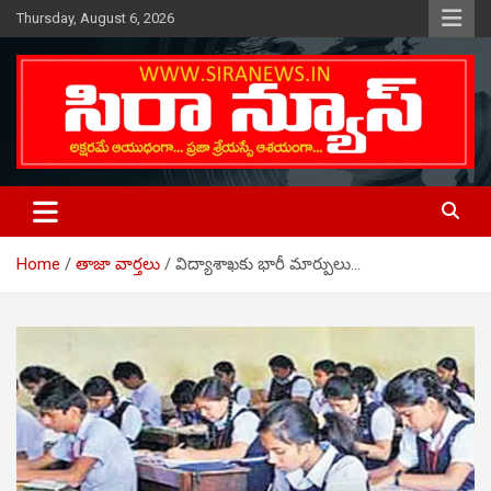
Skip
Thursday, August 6, 2026
to
content
Telugu Online News Daily
SIRA NEWS
Home
తాజా వార్తలు
విద్యాశాఖకు భారీ మార్పులు…