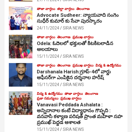
తాజా వార్తలు
జిల్లా వార్తలు
తెలంగాణ
Advocate Sudheer: న్యాయవాది సంగెం
సుధీర్ కుమార్ కు సేవా పురస్కారం
24/11/2024
SIRA NEWS
తాజా వార్తలు
తెలంగాణ
ప్రముఖ వార్తలు
Odela: ఓదెల‌లో భక్తులతో కిటకిటలాడిన
ఆల‌యాలు
15/11/2024
SIRA NEWS
తాజా వార్తలు
తెలంగాణ
ప్రముఖ వార్తలు
విద్య & ఉద్యోగము
Darshanala Harish:గ్రూప్-4లో వార్డు
ఆఫీసర్‌గా ఎంపికైన దర్శనాల హరీష్
15/11/2024
SIRA NEWS
విద్య & ఉద్యోగము
తాజా వార్తలు
తెలంగాణ
ప్రజా సమస్యలు
ప్రముఖ వార్తలు
Vanavasi Peddada Ashalata :
అన్నిదానాల కంటే విద్యాధానం గొప్పది :
వనవాసి కళ్యాణ పరిషత్ ప్రాంత మహిళా సహ
ప్రముఖ్ పెద్దడ ఆశాలత
15/11/2024
SIRA NEWS