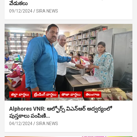
వేడుక‌లు
09/12/2024
SIRA NEWS
జిల్లా వార్తలు
ట్రేండింగ్ వార్తలు
తాజా వార్తలు
తెలంగాణ
Alphores VNR: ఆల్ఫోర్స్ విఎన్ఆర్ అద్వర్యంలో
పుస్తకాలు పంపిణి…
04/12/2024
SIRA NEWS