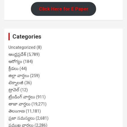
Click Here for E Paper
Categories
Uncategorized
(8)
ఆంధ్రప్రదేశ్
(5,789)
ఆరోగ్యం
(184)
క్రీడలు
(44)
జిల్లా వార్తలు
(259)
టెక్నాలజీ
(36)
ట్రావెల్
(12)
ట్రేండింగ్ వార్తలు
(911)
తాజా వార్తలు
(19,271)
తెలంగాణ
(11,181)
ప్రజా సమస్యలు
(2,681)
ప్రముఖ వార్తలు
(2,286)