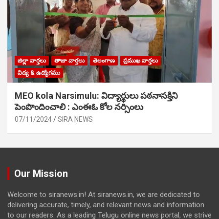
జిల్లా వార్తలు
తాజా వార్తలు
తెలంగాణ
ప్రముఖ వార్తలు
విద్య & ఉద్యోగము
MEO kola Narsimulu: విద్యార్థులు పఠ‌నాసక్తిని
పెంపొందించాలి : ఎంఈఓ కోల నర్సింలు
07/11/2024
SIRA NEWS
Our Mission
Welcome to siranews.in! At siranews.in, we are dedicated to
delivering accurate, timely, and relevant news and information
to our readers. As a leading Telugu online news portal, we strive