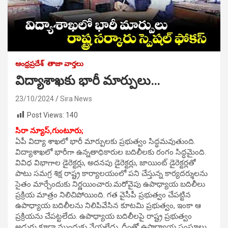
ఆంధ్రప్రదేశ్
తాజా వార్తలు
విద్యాశాఖకు భారీ మార్పులు…
23/10/2024
Sira News
Post Views:
140
సిరా న్యూస్,గుంటూరు;
ఏపీ విద్యా శాఖలో భారీ మార్పులకు ప్రభుత్వం సిద్ధమ‌వుతుంది.
విద్యాశాఖ‌లో భారీగా ఉన్నతాధికారుల బ‌దిలీల‌కు రంగం సిద్ధమైంది.
వివిధ విభాగాల డైరెక్టర్లు, అద‌న‌పు డైరెక్టర్లు, జాయింట్ డైరెక్టర్లతో
పాటు స‌మ‌గ్ర శిక్ష రాష్ట్ర కార్యాల‌యంలో ప‌ని చేస్తున్న కార్యద‌ర్శుల‌ను
సైతం మార్చేందుకు నిర్ణయించారు.మ‌రోవైపు ఉపాధ్యాయ బ‌దిలీలు
ప్రక్రియ మాత్రం నిలిచిపోయింది. గ‌త వైసీపీ ప్రభుత్వం చేప‌ట్టిన
ఉపాధ్యాయ బ‌దిలీల‌ను నిలిపివేసిన కూట‌మి ప్రభుత్వం, ఇంకా ఆ
ప్రక్రియ‌ను చేప‌ట్టలేదు. ఉపాధ్యాయ బ‌దిలీల‌పై రాష్ట్ర ప్రభుత్వం
అడుగు కూడా ముందుకు వేయ‌లేదు. దీంతో ఉపాధ్యాయ సంఘాలు