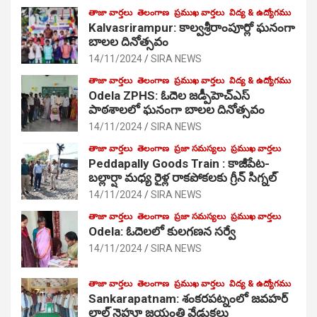
తాజా వార్తలు
తెలంగాణ
ప్రముఖ వార్తలు
విద్య & ఉద్యోగము
Kalvasrirampur: కాల్వశ్రీరాంపూర్లో ఘనంగా
బాలల దినోత్సవం
14/11/2024
SIRA NEWS
తాజా వార్తలు
తెలంగాణ
ప్రముఖ వార్తలు
విద్య & ఉద్యోగము
Odela ZPHS: ఓదెల జ‌డ్పీహెచ్ఎస్
పాఠ‌శాల‌లో ఘనంగా బాలల దినోత్సవం
14/11/2024
SIRA NEWS
తాజా వార్తలు
తెలంగాణ
ప్రజా సమస్యలు
ప్రముఖ వార్తలు
Peddapally Goods Train : కాజీపేట-
బల్లార్షా మధ్య రైళ్ల రాకపోకలకు గ్రీన్ సిగ్నల్
14/11/2024
SIRA NEWS
తాజా వార్తలు
తెలంగాణ
ప్రజా సమస్యలు
ప్రముఖ వార్తలు
Odela: ఓదెలలో కులగణన సర్వే
14/11/2024
SIRA NEWS
తాజా వార్తలు
తెలంగాణ
ప్రముఖ వార్తలు
విద్య & ఉద్యోగము
Sankarapatnam: శంకరపట్నంలో జవహర్
లాల్ నెహ్రూ జయంతి వేడుకలు