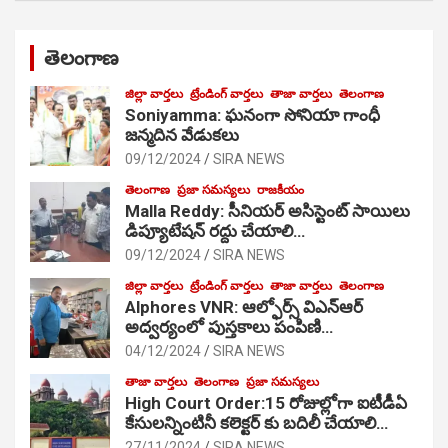
తెలంగాణ
జిల్లా వార్తలు
ట్రేండింగ్ వార్తలు
తాజా వార్తలు
తెలంగాణ
Soniyamma: ఘ‌నంగా సోనియా గాంధీ
జ‌న్మ‌దిన వేడుక‌లు
09/12/2024
SIRA NEWS
తెలంగాణ
ప్రజా సమస్యలు
రాజకీయం
Malla Reddy: సీనియర్ అసిస్టెంట్ సాయిలు
డిప్యూటేషన్ రద్దు చేయాలి…
09/12/2024
SIRA NEWS
జిల్లా వార్తలు
ట్రేండింగ్ వార్తలు
తాజా వార్తలు
తెలంగాణ
Alphores VNR: ఆల్ఫోర్స్ విఎన్ఆర్
అద్వర్యంలో పుస్తకాలు పంపిణి…
04/12/2024
SIRA NEWS
తాజా వార్తలు
తెలంగాణ
ప్రజా సమస్యలు
High Court Order:15 రోజుల్లోగా ఐటీడీఏ
కేసులన్నింటినీ కలెక్టర్ కు బదిలీ చేయాలి…
27/11/2024
SIRA NEWS