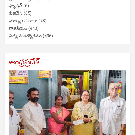
ఫ్యాషన్
(6)
బిజినెస్
(65)
ముఖ్య కథనాలు
(78)
రాజకీయం
(943)
విద్య & ఉద్యోగము
(496)
ఆంధ్రప్రదేశ్