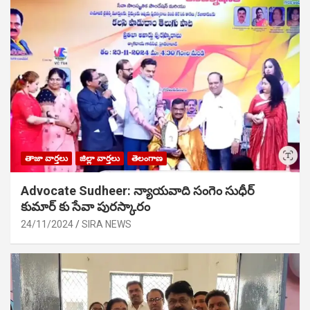
తాజా వార్తలు
జిల్లా వార్తలు
తెలంగాణ
Advocate Sudheer: న్యాయవాది సంగెం సుధీర్
కుమార్ కు సేవా పురస్కారం
24/11/2024
SIRA NEWS