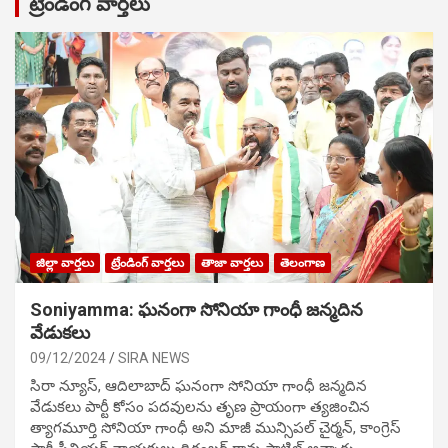
ట్రేండింగ్ వార్తలు
జిల్లా వార్తలు
ట్రేండింగ్ వార్తలు
తాజా వార్తలు
తెలంగాణ
Soniyamma: ఘ‌నంగా సోనియా గాంధీ జ‌న్మ‌దిన
వేడుక‌లు
09/12/2024
SIRA NEWS
సిరా న్యూస్, ఆదిలాబాద్ ఘ‌నంగా సోనియా గాంధీ జ‌న్మ‌దిన
వేడుక‌లు పార్టీ కోసం ప‌ద‌వుల‌ను తృణ ప్రాయంగా త్య‌జించిన
త్యాగమూర్తి సోనియా గాంధీ అని మాజీ మున్సిప‌ల్ చైర్మ‌న్, కాంగ్రెస్