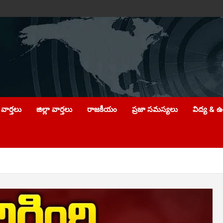
వార్తలు
జిల్లా వార్తలు
రాజకీయం
ప్రజా సమస్యలు
విద్య & 