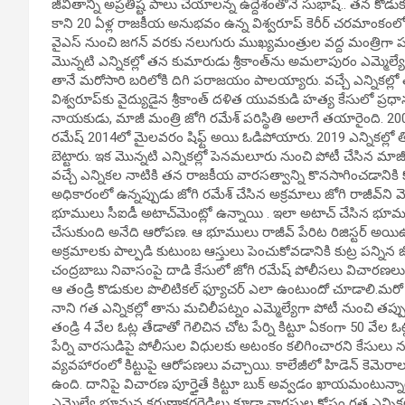
జీవితాన్ని అప్రతిష్ట పాలు చేయాలన్న ఉద్దేశంతోనే సుభాష్.. తన
కాని 20 ఏళ్ల రాజకీయ అనుభవం ఉన్న విశ్వరూప్ కెరీర్ చరమాంకంలో ఉన్
వైఎస్ నుంచి జగన్ వరకు నలుగురు ముఖ్యమంత్రుల వద్ద మంత్రిగా పన
మొన్నటి ఎన్నికల్లో తన కుమారుడు శ్రీకాంత్‌ను అమలాపురం ఎమ్మె
తానే మరోసారి బరిలోకి దిగి పరాజయం పాలయ్యారు. వచ్చే ఎన్నికల్లో
విశ్వరూప్‌కు వైద్యుడైన శ్రీకాంత్ దళిత యువకుడి హత్య కేసులో ప్రధా
నాయకుడు, మాజీ మంత్రి జోగి రమేశ్‌ పరిస్థితి అలాగే తయారైంది. 2009
రమేష్ 2014లో మైలవరం షిఫ్ట్ అయి ఓడిపోయారు. 2019 ఎన్నికల్లో త
బెట్టారు. ఇక మొన్నటి ఎన్నికల్లో పెనమలూరు నుంచి పోటీ చేసి
వచ్చే ఎన్నికల నాటికి తన రాజకీయ వారసత్వాన్ని కొనసాగించడానిక
అధికారంలో ఉన్నప్పుడు జోగి రమేశ్ చేసిన అక్రమాలు జోగి రాజీవ్‌ని 
భూములు సీఐడీ అటాచ్‌మెంట్లో ఉన్నాయి . ఇలా అటాచ్ చేసిన భూమ
చేసుకుంది అనేది ఆరోపణ. ఆ భూములు రాజీవ్ పేరిట రిజిస్టర్ అయిఉండ
అక్రమాలకు పాల్పడి కుటుంబ ఆస్తులు పెంచుకోవడానికి కుట్ర పన్నిన జ
చంద్రబాబు నివాసంపై దాడి కేసులో జోగి రమేష్ పోలీసలు విచారణలు ఎద
ఆ తండ్రి కొడుకుల పొలిటికల్ ఫ్యూచర్ ఎలా ఉంటుందో చూడాలి.మరో మాజీ
నాని గత ఎన్నికల్లో తాను మచిలీపట్నం ఎమ్మెల్యేగా పోటీ నుంచి తప్
తండ్రి 4 వేల ఓట్ల తేడాతో గెలిచిన చోట పేర్ని కిట్టూ ఏకంగా 50 వేల 
పేర్ని వారసుడిపై పోలీసుల విధులకు అటంకం కలిగించారని కేసులు నమో
వ్యవహారంలో కిట్టుపై ఆరోపణలు వచ్చాయి. కాలేజీలో హిడెన్ కెమెరాలు 
ఉంది. దానిపై విచారణ పూర్తైతే కిట్టూ బుక్ అవ్వడం ఖాయమంటున్నారు.చం
ఎమ్మెల్యే భూమన కరుణాకరరెడ్డిలు కూడా వారసుల కోసం గత ఎన్నికల్లో