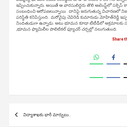
ఇప్పించుకున్నారు. అయితే ఆ వారసులిద్దరు తొలి అటెంప్ట్‌లో సక్సెస
సంబంధించి ఆరోపణలున్నాయి . దానిపై జరుగుతున్న విచారణలో నిజాలు
పరిస్థితి కనిపిస్తుంది.. మరోవైపు చెవిరెడి కుమారుడు మోహిత్‌రెడ్డి ఇప
నిందితుడుగా ఉన్నాడు. అటు భూమన కూడా టీటీడీలో అక్రమాలకు సంబ
,భూమన ఫ్యామిలీల పొలిటికల్ ఫ్యూచర్ చర్చల్లో నలుగుతుంది.
Share t
Post
విద్యాశాఖకు భారీ మార్పులు…
navigation