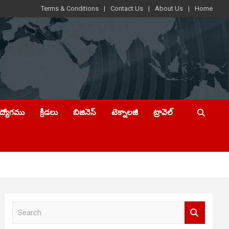
Terms & Conditions
Contact Us
About Us
Home
ఉద్యోగము
క్రీడలు
బిజినెస్
టెక్నాలజీ
ట్రావెల్
S
e
a