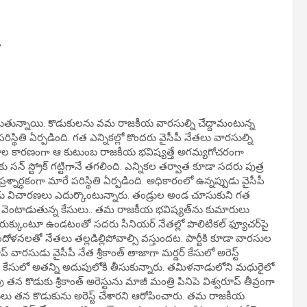
.
 తగులుతున్నాయి. కొడుకులను వమ రాజకీయ వారసుల్ని చేద్దామంటున్న
్థితి ఏర్పడింది. గత ఎన్నికల్లో కొందరు వైసీపీ నేతలు వారసుల్ని
ర్వాకాల కారణంగా ఆ కుటుంబ రాజకీయ భవిష్యత్తే అగమ్యగోచరంగా
న్‌ స్ట్రోక్‌ గట్టిగానే తగలింది. ఎన్నికల తర్వాత కూడా సదరు పుత్ర
్నార్ధకంగా మారే పరిస్థితి ఏర్పడింది. అధికారంలో ఉన్నప్పుడు వైసీపీ
డు విచారణలు ఎదుర్కొంటున్నారు. తండ్రుల అండ చూసుకుని గత
వెంటాడుతున్న కేసులు.. తమ రాజకీయ భవిష్యత్‌ను కుమారులు
ఇరుక్కుంటూ ఉండటంతో సదరు సీనియర్ నేతల్లో పొలిటికల్ ఫ్యూచర్‌పై
దోళనలతో నేతలు తల్లడిల్లిపోవాల్సి వస్తుందట. పార్టీకి కూడా వారసుల
ారసుడు వైసీపీ నేత శ్రీకాంత్ తాజాగా మర్డర్ కేసులో అరెస్ట్
్య కేసులో అతన్ని అదుపులోకి తీసుకున్నారు. తమిళనాడులోని మధురైలో
ైపు తన కొడుకు శ్రీకాంత్ అరెస్టును మాజీ మంత్రి పినిపె విశ్వరూప్ తీవ్రంగా
పోలీసులు తన కొడుకును అరెస్ట్ చేశారని ఆరోపించారు. తమ రాజకీయ