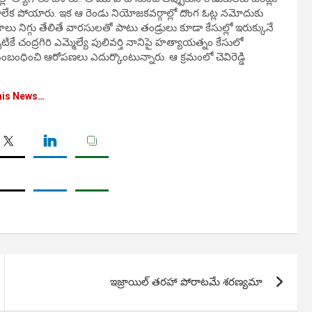
్ కాలేక పోయారు. ఇక ఆ రెండు నియోజకవర్గాల్లో దొంగ ఓట్ల నమోదుకు
 నిగ్గు తేలితే వారసులతో పాటు తండ్రులు కూడా కేసుల్లో ఇరుక్కునే
్పటికే చంద్రగిరి ఎమ్మెల్యే పులివర్తి నానిపై హత్యాయత్నం కేసులో
ంధించి ఆరోపణలు ఎదుర్కొంటున్నారు. ఆ క్రమంలో చెవిరెడ్డి
his News…
ఇజ్రాయిల్ తరహా పోరాటమే శరణ్యమా