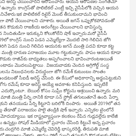
 కొడుకుని అరెస్ట్ చేయించారని ఆరోపించారు. ఆయన ఆరోపణల సంగతేమో
నారు. కాంగ్రెస్‌తో పొలిటికల్ ఎంట్రీ ఇచ్చి వైసీపీలోకి వచ్చిన ఆయన
ిచేశారు.ఇక పొలిటికల్ రిటైర్ మెంట్ తీసుకుందామని భావించి
ల్యేగా పోటీ చేయించాలని చూశారు. అయితే జగన్ ఒప్పుకోకపోవడంతో
 తన కొడుకుని రాజకీయ అరంగేట్రం చేయించాలని భావిస్తున్న
న నిందితుడిగా ఇరుక్కుని కోలుకోలేని షాక్ ఇచ్చారు.మరో వైసీపీ
లో కాంగ్రెస్ నుంచి పెడన ఎమ్మెల్యేగా మొదటి సారి గెలిచిన జోగి
ిరిగి పెడన నుంచి గెలిచిన ఆయనకు జగన్ మంత్రి పదవి కూడా కట్ట
న మాజీ మంత్రి దారుణ పరాజయం మూట గట్టుకున్నారు. పాపం ఆయన కూడా
ి కొడుకు రాజీవ్‌కు బాధ్యతలు అప్పగించాలని భావించారంటఅయితే
వెంటాడం మొదలుపెట్టాయి . విజయవాడకు చెందిన అగ్రిగోల్డ్ సంస్థ
ులను నిబంధనలకు విరుద్ధంగా జోగి రమేశ్ కుటుంబం సొంతం
టంతో సీఐడీ అరెస్ట్ చేసింది. ఈ కేసులో అధికారాన్ని అడ్డంపెట్టుకుని
ోగు రమేష్ కూడా అరెస్ట్ అయ్యే అవకాశం కనిపిస్తుంది. ఇప్పటికే
ుర్కొంటూ.. బెయిల్ కోసం సుప్రీం కోర్టును ఆశ్రయించి ఉన్నారు. మరి
 మంత్రి పేర్ని నానికి కూడా సన్‌ స్ట్రోక్ తగులుతూనే ఉంది. పేర్నా
పుకుని తనయుడు పేర్ని కిట్టూని బరిలోకి దింపారు . అయితే 2019లో తన
ఓట్ల తేడాతో పరాజయం పాలై తండ్రికి షాక్ ఇచ్చారు. ఎన్నికల టైంలోనే
దయ్యాయి. ఇక రాష్ట్రవ్యాప్తంగా కలకలం రేపిన గుడ్లవల్లేరు కాలేజీ
ఉన్నట్లు సోషల్ మీడియాలో ప్రచారం చేసింది కిట్టునే అన్న ప్రచారం
ద్రగిరి మాజీ ఎమ్మెల్యే చెవిరెడ్డి భాస్కరరెడ్డి, తిరుపతి మాజీ
 త్యాగాలు చేశారు.. తాము పోటీ నుంచి తప్పుకుని కొడుకులకు టికెట్లు