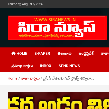
Skip
Thursday, August 6, 2026
to
content
Telugu Online News Daily
SIRA NEWS
HOME
E-PAPER
తెలంగాణ
ఆంధ్రప్రదేశ్
తాజా 
ప్రముఖ వార్తలు
INBOX
SEND NEWS
Home
తాజా వార్తలు
వైసీపీ నేతలకు సన్ స్ట్రోక్స్ తప్పవా….