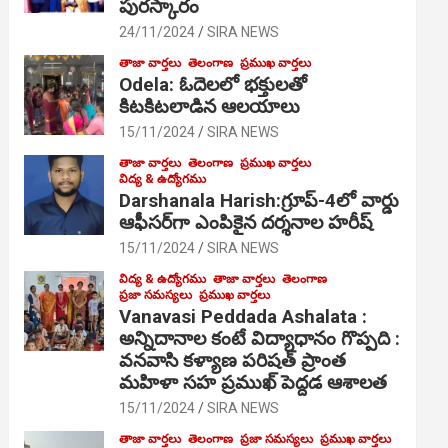
పురస్కారం
24/11/2024
SIRA NEWS
తాజా వార్తలు
తెలంగాణ
ప్రముఖ వార్తలు
Odela: ఓదెల‌లో భక్తులతో
కిటకిటలాడిన ఆల‌యాలు
15/11/2024
SIRA NEWS
తాజా వార్తలు
తెలంగాణ
ప్రముఖ వార్తలు
విద్య & ఉద్యోగము
Darshanala Harish:గ్రూప్-4లో వార్డు
ఆఫీసర్‌గా ఎంపికైన దర్శనాల హరీష్
15/11/2024
SIRA NEWS
విద్య & ఉద్యోగము
తాజా వార్తలు
తెలంగాణ
ప్రజా సమస్యలు
ప్రముఖ వార్తలు
Vanavasi Peddada Ashalata :
అన్నిదానాల కంటే విద్యాధానం గొప్పది :
వనవాసి కళ్యాణ పరిషత్ ప్రాంత
మహిళా సహ ప్రముఖ్ పెద్దడ ఆశాలత
15/11/2024
SIRA NEWS
తాజా వార్తలు
తెలంగాణ
ప్రజా సమస్యలు
ప్రముఖ వార్తలు