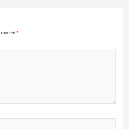
re marked
*