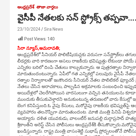
ఆంధ్రప్రదేశ్
తాజా వార్తలు
వైసీపీ నేతలకు సన్ స్ట్రోక్స్ తప్పవా…
23/10/2024
Sira News
Post Views:
140
సిరా న్యూస్,అమరావతి;
ఆంధ్రప్రదేశ్‌లో సీనియర్ పొలిటీషియన్లకు వరుసగా సన్‌స్ట్రోక్‌లు
లీడర్లకు వారి కారణంగా అసలు రాజకీయ భవిష్యత్తు లేకుండా పోయే పరిస
ఎన్నికల బరిలో దింపి చేతులు కాల్చుకున్నారు. ఆ పుత్రరత్నాల ని
మారుతుందంటున్నారు. ఏపీలో గత ఎన్నికల్లో పలువురు వైసీపీ నేతలకు స
రత్నాల నిర్వాకాలతో ఇంకొందరు సీనియర్ నేతల పొలిటికల్ ఫ్యూచర్ ప్రశ
నేతలు చేసిన అరాచకాలు, పాల్పడిన అక్రమాలకు సంబంధించి ఇప్పు
అయిదేళ్లలో చెలరేగిపోయిన వారసులుగా వచ్చిన తనయులను కూడా 
ముందుకు తీసుకువెళ్తారని అనుకుంటున్న తరుణంలో వారు కేసుల్లో 
బెంగ కనిపిస్తుంది.ఓ వైపు కేసులు, మరోవైపు రాజకీయ భవిష్యత్‌పై ఆం
వ్యవహారం తలనొప్పిగా మారుతుందంట. మాజీ మంత్రి పినిపే విశ్వరూప్ వ
అయ్యారు. దళిత యువకుడు, వాలంటీర్‌ జనుపల్లి దుర్గాప్రసాద్‌ హత
శ్రీకాంత్‌ని అరెస్ట్ చేసిన పోలీసులు ఆంధ్రప్రదేశ్‌కి తీసుకొచ్చారు.మరోవ
ఖండిస్తున్నారు. రాష్ట్ర మంత్రి వాసంశెట్టి సుభాష్ ప్రోద్బలంతోనే 