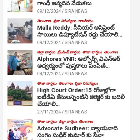
గాంధీ జ‌న్మ‌దిన వేడుక‌లు
09/12/2024
SIRA NEWS
తెలంగాణ
ప్రజా సమస్యలు
రాజకీయం
Malla Reddy: సీనియర్ అసిస్టెంట్
సాయిలు డిప్యూటేషన్ రద్దు చేయాలి…
09/12/2024
SIRA NEWS
జిల్లా వార్తలు
ట్రేండింగ్ వార్తలు
తాజా వార్తలు
తెలంగాణ
Alphores VNR: ఆల్ఫోర్స్ విఎన్ఆర్
అద్వర్యంలో పుస్తకాలు పంపిణి…
04/12/2024
SIRA NEWS
తాజా వార్తలు
తెలంగాణ
ప్రజా సమస్యలు
High Court Order:15 రోజుల్లోగా
ఐటీడీఏ కేసులన్నింటినీ కలెక్టర్ కు బదిలీ
చేయాలి…
27/11/2024
SIRA NEWS
తాజా వార్తలు
జిల్లా వార్తలు
తెలంగాణ
Advocate Sudheer: న్యాయవాది
సంగెం సుధీర్ కుమార్ కు సేవా