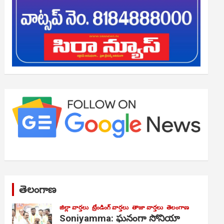
తెలంగాణ
జిల్లా వార్తలు
ట్రేండింగ్ వార్తలు
తాజా వార్తలు
తెలంగాణ
Soniyamma: ఘ‌నంగా సోనియా