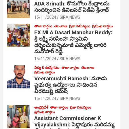
ADA Srinath: కొనుగోలు కేంద్రాల‌ను
సంద‌ర్శించిన డివిజనల్ ఏడీఏ శ్రీనాథ్
15/11/2024
SIRA NEWS
తాజా వార్తలు
తెలంగాణ
ప్రజా సమస్యలు
ప్రముఖ వార్తలు
EX MLA Dasari Manohar Reddy:
శ్రీ లక్ష్మీ నరసింహ స్వామిని
దర్శించుకున్నమాజీ ఎమ్మెల్యే దాసరి
మనోహర్ రెడ్డి
15/11/2024
SIRA NEWS
విద్య & ఉద్యోగము
తాజా వార్తలు
తెలంగాణ
ప్రముఖ వార్తలు
Veeramushti Ramesh: మూడు
ప్రభుత్వ ఉద్యోగాలు సాధించిన
వీరముష్టి రమేష్
15/11/2024
SIRA NEWS
ఆంధ్రప్రదేశ్
తాజా వార్తలు
ప్రజా సమస్యలు
ప్రముఖ వార్తలు
Assistant Commissioner K
Vijayalakshmi: పెద్దాపురం మరిడమ్మ