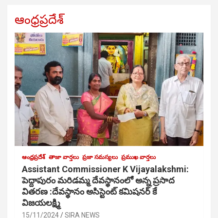
ఆంధ్రప్రదేశ్
ఆంధ్రప్రదేశ్
తాజా వార్తలు
ప్రజా సమస్యలు
ప్రముఖ వార్తలు
Assistant Commissioner K Vijayalakshmi:
పెద్దాపురం మరిడమ్మ దేవస్థానంలో అన్న ప్రసాద
వితరణ :దేవస్థానం అసిస్టెంట్ కమిషనర్ కే
విజయలక్ష్మి
15/11/2024
SIRA NEWS