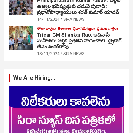
Principal Sarath Kumar Yadav : పిల్లల
ఉజ్వల భవిష్యత్తుకు చదువే పునాది :
ప్రధానోపాధ్యాయులు శరత్ కుమార్ యాదవ్
14/11/2024
SIRA NEWS
తాజా వార్తలు
తెలంగాణ
ప్రజా సమస్యలు
ప్రముఖ వార్తలు
Tricar GM Shankar Rao: ఆదివాసీ
మహిళలు ఆర్థిక ప్రగతిని సాధించాలి: ట్రైకార్
జీఎం శంకర్‌రావు
13/11/2024
SIRA NEWS
We Are Hiring…!