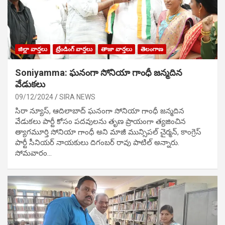
జిల్లా వార్తలు
ట్రేండింగ్ వార్తలు
తాజా వార్తలు
తెలంగాణ
Soniyamma: ఘ‌నంగా సోనియా గాంధీ జ‌న్మ‌దిన
వేడుక‌లు
09/12/2024
SIRA NEWS
సిరా న్యూస్, ఆదిలాబాద్ ఘ‌నంగా సోనియా గాంధీ జ‌న్మ‌దిన
వేడుక‌లు పార్టీ కోసం ప‌ద‌వుల‌ను తృణ ప్రాయంగా త్య‌జించిన
త్యాగమూర్తి సోనియా గాంధీ అని మాజీ మున్సిప‌ల్ చైర్మ‌న్, కాంగ్రెస్
పార్టీ సీనియ‌ర్ నాయ‌కులు దిగంబ‌ర్ రావు పాటిల్ అన్నారు.
సోమవారం…