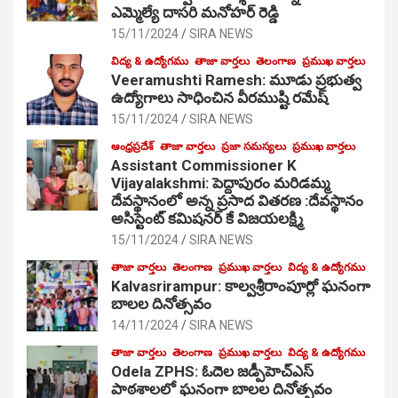
ఎమ్మెల్యే దాసరి మనోహర్ రెడ్డి
15/11/2024
SIRA NEWS
విద్య & ఉద్యోగము
తాజా వార్తలు
తెలంగాణ
ప్రముఖ వార్తలు
Veeramushti Ramesh: మూడు ప్రభుత్వ
ఉద్యోగాలు సాధించిన వీరముష్టి రమేష్
15/11/2024
SIRA NEWS
ఆంధ్రప్రదేశ్
తాజా వార్తలు
ప్రజా సమస్యలు
ప్రముఖ వార్తలు
Assistant Commissioner K
Vijayalakshmi: పెద్దాపురం మరిడమ్మ
దేవస్థానంలో అన్న ప్రసాద వితరణ :దేవస్థానం
అసిస్టెంట్ కమిషనర్ కే విజయలక్ష్మి
15/11/2024
SIRA NEWS
తాజా వార్తలు
తెలంగాణ
ప్రముఖ వార్తలు
విద్య & ఉద్యోగము
Kalvasrirampur: కాల్వశ్రీరాంపూర్లో ఘనంగా
బాలల దినోత్సవం
14/11/2024
SIRA NEWS
తాజా వార్తలు
తెలంగాణ
ప్రముఖ వార్తలు
విద్య & ఉద్యోగము
Odela ZPHS: ఓదెల జ‌డ్పీహెచ్ఎస్
పాఠ‌శాల‌లో ఘనంగా బాలల దినోత్సవం