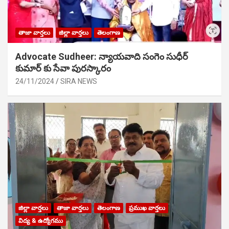
తాజా వార్తలు
జిల్లా వార్తలు
తెలంగాణ
Advocate Sudheer: న్యాయవాది సంగెం సుధీర్
కుమార్ కు సేవా పురస్కారం
24/11/2024
SIRA NEWS
జిల్లా వార్తలు
తాజా వార్తలు
తెలంగాణ
ప్రముఖ వార్తలు
విద్య & ఉద్యోగము