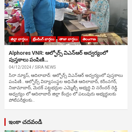
జిల్లా వార్తలు
ట్రేండింగ్ వార్తలు
తాజా వార్తలు
తెలంగాణ
Alphores VNR: ఆల్ఫోర్స్ విఎన్ఆర్ అద్వర్యంలో
పుస్తకాలు పంపిణి…
04/12/2024
SIRA NEWS
సిరా న్యూస్, ఆదిలాబాద్: ఆల్ఫోర్స్ విఎన్ఆర్ అద్వర్యంలో పుస్తకాలు
పంపిణి… ఆల్ఫోర్స్ విద్యాసంస్థల అధినేత ఆదిలాబాద్, కరీంనగర్,
నిజామాబాద్, మెదక్ పట్టభద్రుల ఎమ్మెల్సీ అభ్యర్థి వి నరేందర్ రెడ్డి
అధ్వర్యం లో ఆదిలాబాద్ జిల్లా కేంద్రం లో పలువురు అభ్యర్థులకు
పోటిప‌రీక్ష‌ల‌కు…
ఇంకా చదవండి