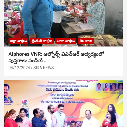
జిల్లా వార్తలు
ట్రేండింగ్ వార్తలు
తాజా వార్తలు
తెలంగాణ
Alphores VNR: ఆల్ఫోర్స్ విఎన్ఆర్ అద్వర్యంలో
పుస్తకాలు పంపిణి…
04/12/2024
SIRA NEWS