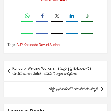
Share this News…
Tags:
BJP Kakinada Ravuri Sudha:
Post
Kundurpi Welding Workers : కమ్మర క్రిష్ట కుటుంబానికి
navigation
రూ.5వేలు అంద‌జేత‌ : భవన నిర్మాణ కార్మికులు
రోడ్డు ప్రమాదంలో యువకుడు మృతి