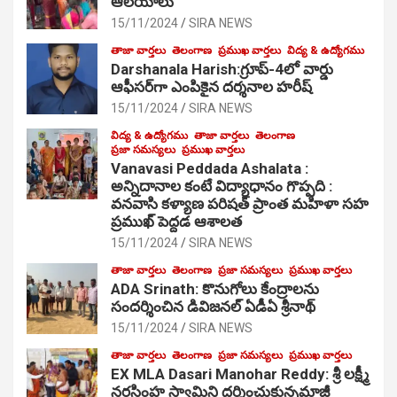
ఆల‌యాలు
15/11/2024
SIRA NEWS
తాజా వార్తలు
తెలంగాణ
ప్రముఖ వార్తలు
విద్య & ఉద్యోగము
Darshanala Harish:గ్రూప్-4లో వార్డు
ఆఫీసర్‌గా ఎంపికైన దర్శనాల హరీష్
15/11/2024
SIRA NEWS
విద్య & ఉద్యోగము
తాజా వార్తలు
తెలంగాణ
ప్రజా సమస్యలు
ప్రముఖ వార్తలు
Vanavasi Peddada Ashalata :
అన్నిదానాల కంటే విద్యాధానం గొప్పది :
వనవాసి కళ్యాణ పరిషత్ ప్రాంత మహిళా సహ
ప్రముఖ్ పెద్దడ ఆశాలత
15/11/2024
SIRA NEWS
తాజా వార్తలు
తెలంగాణ
ప్రజా సమస్యలు
ప్రముఖ వార్తలు
ADA Srinath: కొనుగోలు కేంద్రాల‌ను
సంద‌ర్శించిన డివిజనల్ ఏడీఏ శ్రీనాథ్
15/11/2024
SIRA NEWS
తాజా వార్తలు
తెలంగాణ
ప్రజా సమస్యలు
ప్రముఖ వార్తలు
EX MLA Dasari Manohar Reddy: శ్రీ లక్ష్మీ
నరసింహ స్వామిని దర్శించుకున్నమాజీ