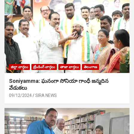
జిల్లా వార్తలు
ట్రేండింగ్ వార్తలు
తాజా వార్తలు
తెలంగాణ
Soniyamma: ఘ‌నంగా సోనియా గాంధీ జ‌న్మ‌దిన
వేడుక‌లు
09/12/2024
SIRA NEWS