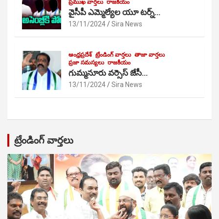
ప్రముఖ వార్తలు
రాజకీయం
వైసీపీ ఎమ్మెల్యేల యూ టర్న్…
13/11/2024
Sira News
ఆంధ్రప్రదేశ్
ట్రేండింగ్ వార్తలు
తాజా వార్తలు
ప్రజా సమస్యలు
రాజకీయం
గుమ్మనూరు వర్సెస్ జేసీ…
13/11/2024
Sira News
ట్రేండింగ్ వార్తలు