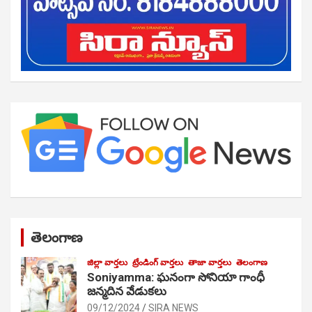
తెలంగాణ
జిల్లా వార్తలు
ట్రేండింగ్ వార్తలు
తాజా వార్తలు
తెలంగాణ
Soniyamma: ఘ‌నంగా సోనియా గాంధీ
జ‌న్మ‌దిన వేడుక‌లు
09/12/2024
SIRA NEWS