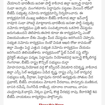
చేయాల‌ని భారతీయ జనతా పార్టీ కాకినాడ జిల్లా ఇన్చార్జి రావూరి
సుధా అన్నారు. మంగ‌ళ‌వారం పెద్దాపురం పట్టణం మెయిన్ రోడ్‌లో
బీజేపీ సభ్యత్వ నమోదు కార్యక్రమాన్ని నిర్వ‌హించారు. ఈ
కార్యక్రమానికి ముఖ్య అతిథిగా బీజేపీ కాకినాడ జిల్లా ఇన్‌చార్జ్‌
రావూరి సుధా హాజ‌రై మాట్లాడారు.భారతీయ జనతా పార్టీ సభ్యత్వ
నమోదు కార్యక్రమం ప్రతి ఆరు సంవత్సరాలకు ఒకసారి చేపట్టడం
జరుగుతుందని తెలిపారు.ఈసారి కూడా ఈ కార్యక్రమాన్ని ఎంతో
విజయవంతంగా దేశం మొత్తం మీద చేపట్టడం జరిగిందని చెప్పారు.
సభ్యత నమోదు కార్యక్రమం రెండో విడత ఆఖరి రోజు కావడంతో
జిల్లా మొత్తం పెద్ద ఎత్తున సభ్యత నమోదు కార్యక్రమం చేయడం
జరిగిందని తెలియజేశారు. కార్య‌క్ర‌మంలో స్టేట్ సివిల్ సప్లై బోర్డు
డైరెక్టర్ తుమ్మల పద్మజ, పెద్దాపురం నియోజకవర్గ ఇన్చార్జి కొక్కిలిగడ్డ
గంగరాజు, బీజేపీ రాష్ట్ర కౌన్సిల్ సభ్యులు దుర్గా
మోహనరావు,నియోజక వర్గ కో కన్వీనర్ చెరుకూరి రవికృష్ణ ,కాకినాడ
జిల్లా ఎస్సీ సెల్ అధ్యక్షులు ఏడిద కృష్ణ, రాష్ట్ర ఎస్సీ సెల్ కార్యవర్గ
సభ్యులు బక్కి వీర్రాజు, పెద్దాపురం రూరల్ అద్యక్షుడు పోతుల వీర
ప్రభాకర్, బీజేపీ నాయకులు మోటూరి వీరబాబు, పొన్నూరు మణికంఠ,
దాసరి రమేష్, నింగినీడి రాజేంద్ర, యానాల రాంబాబు, చాపల
చంద్రరావు,కె.భార్గవి, నెక్కల ప్రకాష్, కొత్త వీరభద్ర రావు, కేదారిశెట్టి శివ
బీజేపీ నాయకులు కార్యకర్తలు పాల్గొన్నారు.