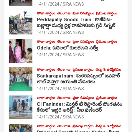
14/11/2024
SIRA NEWS
తాజా వార్తలు
తెలంగాణ
ప్రజా సమస్యలు
ప్రముఖ వార్తలు
Peddapally Goods Train : కాజీపేట-
బల్లార్షా మధ్య రైళ్ల రాకపోకలకు గ్రీన్ సిగ్నల్
14/11/2024
SIRA NEWS
తాజా వార్తలు
తెలంగాణ
ప్రజా సమస్యలు
ప్రముఖ వార్తలు
Odela: ఓదెలలో కులగణన సర్వే
14/11/2024
SIRA NEWS
తాజా వార్తలు
తెలంగాణ
ప్రముఖ వార్తలు
విద్య & ఉద్యోగము
Sankarapatnam: శంకరపట్నంలో జవహర్
లాల్ నెహ్రూ జయంతి వేడుకలు
14/11/2024
SIRA NEWS
తాజా వార్తలు
తెలంగాణ
ప్రజా సమస్యలు
ప్రముఖ వార్తలు
CI Faninder: మిస్టర్ టి రెస్టారెంట్ దొంగతనం
కేసులో ఇద్దరి అరెస్ట్ : సీఐ ఫణిందర్
14/11/2024
SIRA NEWS
తాజా వార్తలు
తెలంగాణ
ప్రముఖ వార్తలు
విద్య & ఉద్యోగము