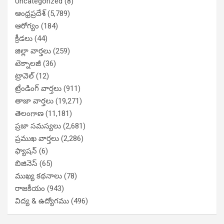
Uncategorized
(8)
ఆంధ్రప్రదేశ్
(5,789)
ఆరోగ్యం
(184)
క్రీడలు
(44)
జిల్లా వార్తలు
(259)
టెక్నాలజీ
(36)
ట్రావెల్
(12)
ట్రేండింగ్ వార్తలు
(911)
తాజా వార్తలు
(19,271)
తెలంగాణ
(11,181)
ప్రజా సమస్యలు
(2,681)
ప్రముఖ వార్తలు
(2,286)
ఫ్యాషన్
(6)
బిజినెస్
(65)
ముఖ్య కథనాలు
(78)
రాజకీయం
(943)
విద్య & ఉద్యోగము
(496)