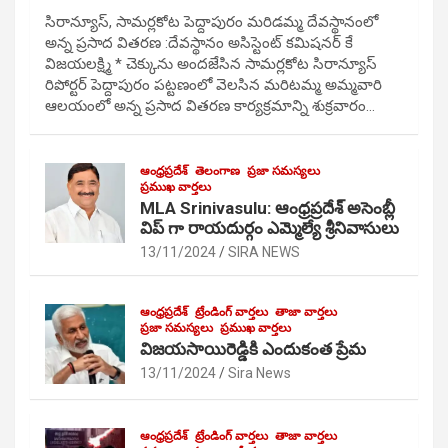
సిరాన్యూస్, సామర్లకోట పెద్దాపురం మరిడమ్మ దేవస్థానంలో
అన్న ప్రసాద వితరణ :దేవస్థానం అసిస్టెంట్ కమిషనర్ కే
విజయలక్ష్మి * చెక్కును అందజేసిన సామర్లకోట సిరాన్యూస్
రిపోర్టర్ పెద్దాపురం పట్టణంలో వెలసిన మరిటమ్మ అమ్మవారి
ఆలయంలో అన్న ప్రసాద వితరణ కార్యక్రమాన్ని శుక్రవారం…
ఆంధ్రప్రదేశ్
తెలంగాణ
ప్రజా సమస్యలు
ప్రముఖ వార్తలు
MLA Srinivasulu: ఆంధ్రప్రదేశ్ అసెంబ్లీ
విప్ గా రాయదుర్గం ఎమ్మెల్యే శ్రీనివాసులు
13/11/2024
SIRA NEWS
ఆంధ్రప్రదేశ్
ట్రేండింగ్ వార్తలు
తాజా వార్తలు
ప్రజా సమస్యలు
ప్రముఖ వార్తలు
విజయసాయిరెడ్డికి ఎందుకంత ప్రేమ
13/11/2024
Sira News
ఆంధ్రప్రదేశ్
ట్రేండింగ్ వార్తలు
తాజా వార్తలు