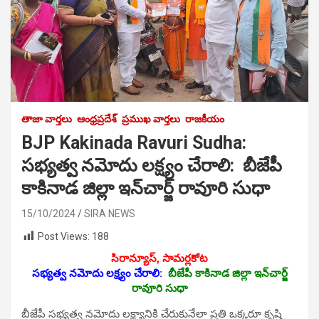
తాజా వార్తలు
ఆంధ్రప్రదేశ్
ప్రముఖ వార్తలు
రాజకీయం
BJP Kakinada Ravuri Sudha:
స‌భ్య‌త్వ న‌మోదు ల‌క్ష్యం చేరాలి: బీజేపీ
కాకినాడ జిల్లా ఇన్‌చార్జ్‌ రావూరి సుధా
15/10/2024
SIRA NEWS
Post Views:
188
సిరాన్యూస్‌, సామర్లకోట
స‌భ్య‌త్వ న‌మోదు ల‌క్ష్యం చేరాలి:
బీజేపీ కాకినాడ జిల్లా ఇన్‌చార్జ్‌
రావూరి సుధా
బీజేపీ స‌భ్య‌త్వ న‌మోదు ల‌క్ష్యానికి చేరుకునేలా ప్ర‌తి ఒక్క‌రూ కృషి