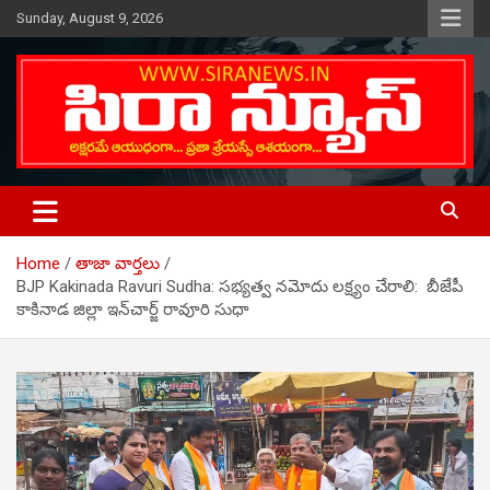
Skip
Sunday, August 9, 2026
to
content
Telugu Online News Daily
SIRA NEWS
Home
తాజా వార్తలు
BJP Kakinada Ravuri Sudha: స‌భ్య‌త్వ న‌మోదు ల‌క్ష్యం చేరాలి: బీజేపీ
కాకినాడ జిల్లా ఇన్‌చార్జ్‌ రావూరి సుధా