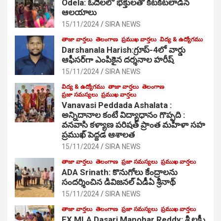
Odela: ఓదెల‌లో భక్తులతో కిటకిటలాడిన
ఆల‌యాలు
15/11/2024
SIRA NEWS
తాజా వార్తలు
తెలంగాణ
ప్రముఖ వార్తలు
విద్య & ఉద్యోగము
Darshanala Harish:గ్రూప్-4లో వార్డు
ఆఫీసర్‌గా ఎంపికైన దర్శనాల హరీష్
15/11/2024
SIRA NEWS
విద్య & ఉద్యోగము
తాజా వార్తలు
తెలంగాణ
ప్రజా సమస్యలు
ప్రముఖ వార్తలు
Vanavasi Peddada Ashalata :
అన్నిదానాల కంటే విద్యాధానం గొప్పది :
వనవాసి కళ్యాణ పరిషత్ ప్రాంత మహిళా సహ
ప్రముఖ్ పెద్దడ ఆశాలత
15/11/2024
SIRA NEWS
తాజా వార్తలు
తెలంగాణ
ప్రజా సమస్యలు
ప్రముఖ వార్తలు
ADA Srinath: కొనుగోలు కేంద్రాల‌ను
సంద‌ర్శించిన డివిజనల్ ఏడీఏ శ్రీనాథ్
15/11/2024
SIRA NEWS
తాజా వార్తలు
తెలంగాణ
ప్రజా సమస్యలు
ప్రముఖ వార్తలు
EX MLA Dasari Manohar Reddy: శ్రీ లక్ష్మీ