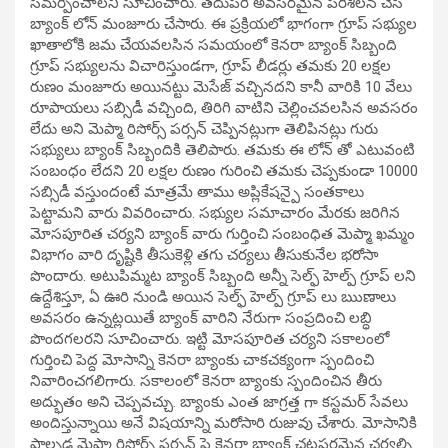
సమర్పించాలని సూచించారు. తదుపరి అవసరమైన పరిశీలన చేసి
బ్యాంక్ లోన్ మంజూరు చేసారు. ఈ ప్రక్రియలో భాగంగా గ్రూప్ సభ్యుల
ఖాతాలోకి జమ చేయవలసిన సమయంలో కెనరా బ్యాంక్ సిబ్బంది
గ్రూప్ సభ్యులను విచారిస్తుండగా, గ్రూప్ లీడర్లు తమకు 20 లక్షల
రుణం మంజూరు అయినట్టు మెసేజ్ వచ్చినదని కానీ వారికి 10 వేలు
రూపాయలు సబ్సిడీ వచ్చింది, తిరిగి వాటిని చెల్లించవలసిన అవసరం
లేదు అని మెప్మా రిసోర్స్ పర్సన్ చెప్పినట్లుగా తెలిపినట్లు గురు
సభ్యులు బ్యాంక్ సిబ్బందికి తెలిపారు. తమకు ఈ లోన్ తో ఎటువంటి
సంబంధం లేదని 20 లక్షల రుణం గురించి తమకు చెప్పకుండా 10000
సబ్సిడీ వస్తుందంటే మాత్రమే తాము అప్లికేషన్పై సంతకాలు
పెట్టామని వారు వివరించారు. సభ్యుల సమాచారం మేరకు జరిగిన
మోసపూరిత చర్యని బ్యాంక్ వారు గుర్తించి సంబంధిత మెప్మా ఖమ్మం
విభాగం వారి దృష్టికి తీసుకెళ్లి తగు చర్యలు తీసుకునేల భరోసా
పొందారు. అటుపిమ్మట బ్యాంక్ సిబ్బంది అన్నీ సెల్ఫ్ హెల్ప్ గ్రూప్ లని
ఉద్దేశిస్తూ, ఏ ఊరి నుండి అయిన సెల్ఫ్ హెల్ప్ గ్రూప్ లు ఋణాలు
అవసరం ఉన్నట్లయితే బ్యాంక్ వారిని నేరుగా సంప్రదించి లబ్ధి
పొందగలరని సూచించారు. ఇట్టి మోసపూరిత చర్యని సకాలంలో
గుర్తించి పెద్ద మోసాన్ని కెనరా బ్యాంకు చాకచక్యంగా స్పందించి
నివారించగలిగారు. సకాలంలో కెనరా బ్యాంకు స్పందించిన తీరు
అద్భుతం అని చెప్పవచ్చు. బ్యాంకు ఎంత జాగ్రత్త గా కస్టమర్ సేవలు
అందిస్తున్నాయి అనే విషయాన్ని మరోసారి రుజువు చేశారు. మోసానికి
పాల్పడ్డ మెప్మా రిసోర్స్ పర్సన్ పై కెనరా బ్యాంక్ చట్టపరమైన చర్యల్ని