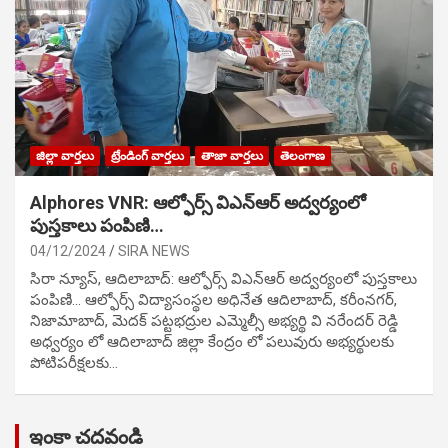
జిల్లా వార్తలు
ట్రేండింగ్ వార్తలు
తాజా వార్తలు
తెలంగాణ
Alphores VNR: ఆల్ఫోర్స్ విఎన్ఆర్ అద్వర్యంలో
పుస్తకాలు పంపిణి…
04/12/2024
SIRA NEWS
సిరా న్యూస్, ఆదిలాబాద్: ఆల్ఫోర్స్ విఎన్ఆర్ అద్వర్యంలో పుస్తకాలు
పంపిణి… ఆల్ఫోర్స్ విద్యాసంస్థల అధినేత ఆదిలాబాద్, కరీంనగర్,
నిజామాబాద్, మెదక్ పట్టభద్రుల ఎమ్మెల్సీ అభ్యర్థి వి నరేందర్ రెడ్డి
అధ్వర్యం లో ఆదిలాబాద్ జిల్లా కేంద్రం లో పలువురు అభ్యర్థులకు
పోటిప‌రీక్ష‌ల‌కు…
ఇంకా చదవండి