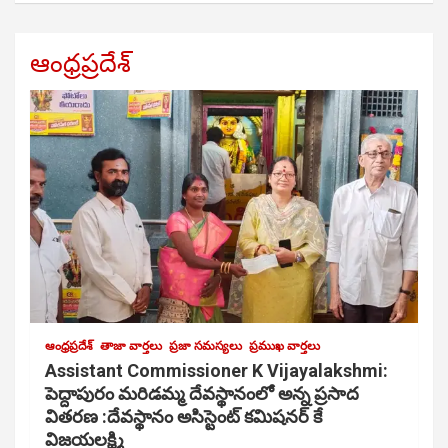
ఆంధ్రప్రదేశ్
ఆంధ్రప్రదేశ్
తాజా వార్తలు
ప్రజా సమస్యలు
ప్రముఖ వార్తలు
Assistant Commissioner K Vijayalakshmi:
పెద్దాపురం మరిడమ్మ దేవస్థానంలో అన్న ప్రసాద
వితరణ :దేవస్థానం అసిస్టెంట్ కమిషనర్ కే
విజయలక్ష్మి