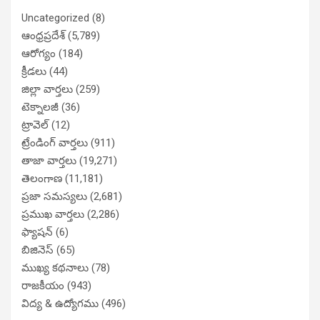
Uncategorized
(8)
ఆంధ్రప్రదేశ్
(5,789)
ఆరోగ్యం
(184)
క్రీడలు
(44)
జిల్లా వార్తలు
(259)
టెక్నాలజీ
(36)
ట్రావెల్
(12)
ట్రేండింగ్ వార్తలు
(911)
తాజా వార్తలు
(19,271)
తెలంగాణ
(11,181)
ప్రజా సమస్యలు
(2,681)
ప్రముఖ వార్తలు
(2,286)
ఫ్యాషన్
(6)
బిజినెస్
(65)
ముఖ్య కథనాలు
(78)
రాజకీయం
(943)
విద్య & ఉద్యోగము
(496)