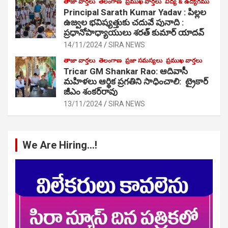
తాజా వార్తలు
తెలంగాణ
ప్రముఖ వార్తలు
విద్య & ఉద్యోగము
Principal Sarath Kumar Yadav : పిల్లల
ఉజ్వల భవిష్యత్తుకు చదువే పునాది :
ప్రధానోపాధ్యాయులు శరత్ కుమార్ యాదవ్
14/11/2024
SIRA NEWS
తాజా వార్తలు
తెలంగాణ
ప్రజా సమస్యలు
ప్రముఖ వార్తలు
Tricar GM Shankar Rao: ఆదివాసీ
మహిళలు ఆర్థిక ప్రగతిని సాధించాలి: ట్రైకార్
జీఎం శంకర్‌రావు
13/11/2024
SIRA NEWS
We Are Hiring…!