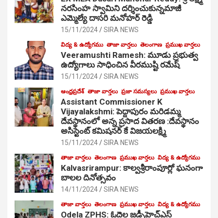
నరసింహ స్వామిని దర్శించుకున్నమాజీ
ఎమ్మెల్యే దాసరి మనోహర్ రెడ్డి
15/11/2024
SIRA NEWS
విద్య & ఉద్యోగము
తాజా వార్తలు
తెలంగాణ
ప్రముఖ వార్తలు
Veeramushti Ramesh: మూడు ప్రభుత్వ
ఉద్యోగాలు సాధించిన వీరముష్టి రమేష్
15/11/2024
SIRA NEWS
ఆంధ్రప్రదేశ్
తాజా వార్తలు
ప్రజా సమస్యలు
ప్రముఖ వార్తలు
Assistant Commissioner K
Vijayalakshmi: పెద్దాపురం మరిడమ్మ
దేవస్థానంలో అన్న ప్రసాద వితరణ :దేవస్థానం
అసిస్టెంట్ కమిషనర్ కే విజయలక్ష్మి
15/11/2024
SIRA NEWS
తాజా వార్తలు
తెలంగాణ
ప్రముఖ వార్తలు
విద్య & ఉద్యోగము
Kalvasrirampur: కాల్వశ్రీరాంపూర్లో ఘనంగా
బాలల దినోత్సవం
14/11/2024
SIRA NEWS
తాజా వార్తలు
తెలంగాణ
ప్రముఖ వార్తలు
విద్య & ఉద్యోగము
Odela ZPHS: ఓదెల జ‌డ్పీహెచ్ఎస్