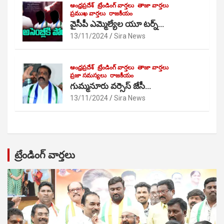
ఆంధ్రప్రదేశ్
ట్రేండింగ్ వార్తలు
తాజా వార్తలు
ప్రముఖ వార్తలు
రాజకీయం
వైసీపీ ఎమ్మెల్యేల యూ టర్న్…
13/11/2024
Sira News
ఆంధ్రప్రదేశ్
ట్రేండింగ్ వార్తలు
తాజా వార్తలు
ప్రజా సమస్యలు
రాజకీయం
గుమ్మనూరు వర్సెస్ జేసీ…
13/11/2024
Sira News
ట్రేండింగ్ వార్తలు