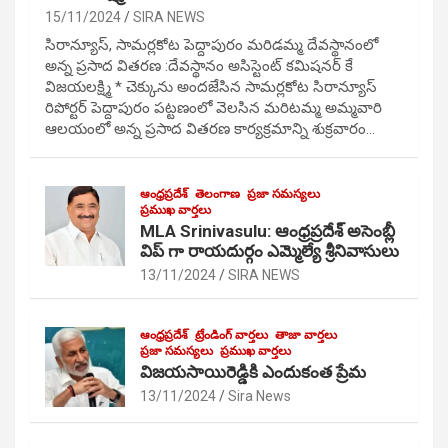
15/11/2024
SIRA NEWS
సిరాన్యూస్, సామర్లకోట పెద్దాపురం మరిడమ్మ దేవస్థానంలో
అన్న ప్రసాద వితరణ :దేవస్థానం అసిస్టెంట్ కమిషనర్ కే
విజయలక్ష్మి * చెక్కును అందజేసిన సామర్లకోట సిరాన్యూస్
రిపోర్టర్ పెద్దాపురం పట్టణంలో వెలసిన మరిటమ్మ అమ్మవారి
ఆలయంలో అన్న ప్రసాద వితరణ కార్యక్రమాన్ని శుక్రవారం…
ఆంధ్రప్రదేశ్
తెలంగాణ
ప్రజా సమస్యలు
ప్రముఖ వార్తలు
MLA Srinivasulu: ఆంధ్రప్రదేశ్ అసెంబ్లీ
విప్ గా రాయదుర్గం ఎమ్మెల్యే శ్రీనివాసులు
13/11/2024
SIRA NEWS
ఆంధ్రప్రదేశ్
ట్రేండింగ్ వార్తలు
తాజా వార్తలు
ప్రజా సమస్యలు
ప్రముఖ వార్తలు
విజయసాయిరెడ్డికి ఎందుకంత ప్రేమ
13/11/2024
Sira News