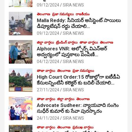
09/12/2024
SIRA NEWS
తెలంగాణ
ప్రజా సమస్యలు
రాజకీయం
Malla Reddy: సీనియర్ అసిస్టెంట్ సాయిలు
డిప్యూటేషన్ రద్దు చేయాలి…
09/12/2024
SIRA NEWS
జిల్లా వార్తలు
ట్రేండింగ్ వార్తలు
తాజా వార్తలు
తెలంగాణ
Alphores VNR: ఆల్ఫోర్స్ విఎన్ఆర్
అద్వర్యంలో పుస్తకాలు పంపిణి…
04/12/2024
SIRA NEWS
తాజా వార్తలు
తెలంగాణ
ప్రజా సమస్యలు
High Court Order:15 రోజుల్లోగా ఐటీడీఏ
కేసులన్నింటినీ కలెక్టర్ కు బదిలీ చేయాలి…
27/11/2024
SIRA NEWS
తాజా వార్తలు
జిల్లా వార్తలు
తెలంగాణ
Advocate Sudheer: న్యాయవాది సంగెం
సుధీర్ కుమార్ కు సేవా పురస్కారం
24/11/2024
SIRA NEWS
తాజా వార్తలు
తెలంగాణ
ప్రముఖ వార్తలు