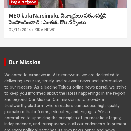
విద్య & ఉద్యోగము
MEO kola Narsimulu: విద్యార్థులు పఠ‌నాసక్తిని
పెంపొందించాలి : ఎంఈఓ కోల నర్సింలు
07/11/2024
SIRA NEWS
Our Mission
Welcome to siranews.in! At siranews.in, we are dedicated to
delivering accurate, timely, and relevant news and information
to our readers. As a leading Telugu online news portal, we strive
to keep you informed about the latest happenings in the region
and beyond. Our Mission Our mission is to provide a
trustworthy platform where readers can access high-quality
journalism that informs, educates, and engages. We are
committed to upholding the principles of journalistic integrity,
independence, and transparency in all our endeavors. In present
era every political party has its own news paper and news