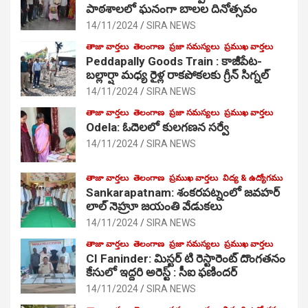
పాఠ‌శాల‌లో ఘనంగా బాలల దినోత్సవం
14/11/2024
SIRA NEWS
తాజా వార్తలు
తెలంగాణ
ప్రజా సమస్యలు
ప్రముఖ వార్తలు
Peddapally Goods Train : కాజీపేట-
బల్లార్షా మధ్య రైళ్ల రాకపోకలకు గ్రీన్ సిగ్నల్
14/11/2024
SIRA NEWS
తాజా వార్తలు
తెలంగాణ
ప్రజా సమస్యలు
ప్రముఖ వార్తలు
Odela: ఓదెలలో కులగణన సర్వే
14/11/2024
SIRA NEWS
తాజా వార్తలు
తెలంగాణ
ప్రముఖ వార్తలు
విద్య & ఉద్యోగము
Sankarapatnam: శంకరపట్నంలో జవహర్
లాల్ నెహ్రూ జయంతి వేడుకలు
14/11/2024
SIRA NEWS
తాజా వార్తలు
తెలంగాణ
ప్రజా సమస్యలు
ప్రముఖ వార్తలు
CI Faninder: మిస్టర్ టి రెస్టారెంట్ దొంగతనం
కేసులో ఇద్దరి అరెస్ట్ : సీఐ ఫణిందర్
14/11/2024
SIRA NEWS