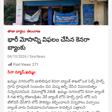
తాజా వార్తలు
తెలంగాణ
భారీ మోసాన్ని విఫలం చేసిన కెనరా
బ్యాంకు
04/10/2024
Sira News
Post Views:
271
సిరా న్యూస్,ఖమ్మం:
ఖమ్మం నగరంలోని జుబిలిపుర కెనరా బ్యాంక్ శాఖలో ఒక సెల్ఫ్ హెల్ప్
గ్రూప్ గ్రూపులకి సంబంధిం చిన మెప్మ ఆర్పీ చేసిన విఫలయత్నం
నివ్వెరపరిచింది. వివరాల్లోకి వెళితే.. ఖమ్మం నగరంలోని కెనరా బ్యాంక్
కి గత కొన్ని రోజులక్రితం వేరే బ్యాంక్ లోని హెల్ప్ గ్రూప్ లోన్ లని
టేకోవర్ చేసికొని లోన్ సౌకర్యం కల్పించాలని విన్నపాలు వచ్చాయి.
బ్యాంక్ వారు నియమాలనుగుణంగా కావల్సిన పత్రాలని