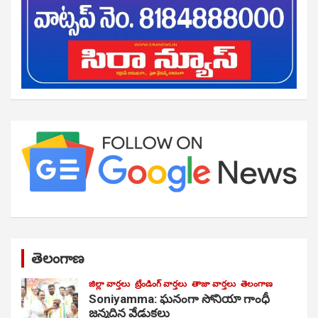
తెలంగాణ
జిల్లా వార్తలు
ట్రేండింగ్ వార్తలు
తాజా వార్తలు
తెలంగాణ
Soniyamma: ఘ‌నంగా సోనియా గాంధీ
జ‌న్మ‌దిన వేడుక‌లు