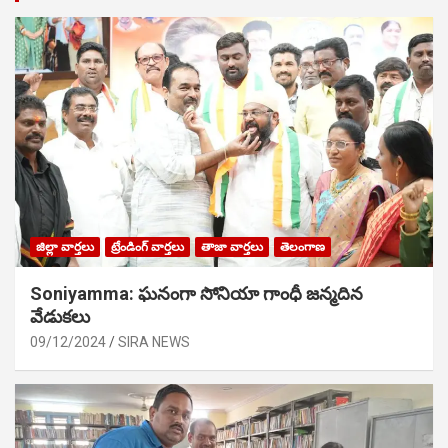
జిల్లా వార్తలు
ట్రేండింగ్ వార్తలు
తాజా వార్తలు
తెలంగాణ
Soniyamma: ఘ‌నంగా సోనియా గాంధీ జ‌న్మ‌దిన
వేడుక‌లు
09/12/2024
SIRA NEWS