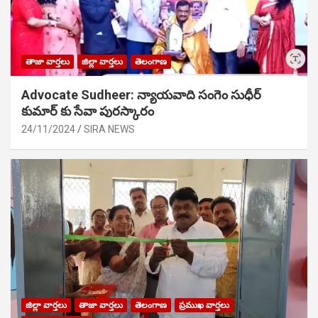
తాజా వార్తలు
జిల్లా వార్తలు
తెలంగాణ
Advocate Sudheer: న్యాయవాది సంగెం సుధీర్
కుమార్ కు సేవా పురస్కారం
24/11/2024
SIRA NEWS
జిల్లా వార్తలు
తాజా వార్తలు
తెలంగాణ
ప్రముఖ వార్తలు