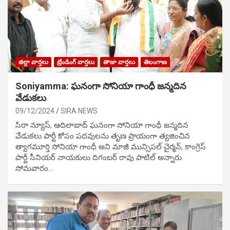
జిల్లా వార్తలు
ట్రేండింగ్ వార్తలు
తాజా వార్తలు
తెలంగాణ
Soniyamma: ఘ‌నంగా సోనియా గాంధీ జ‌న్మ‌దిన
వేడుక‌లు
09/12/2024
SIRA NEWS
సిరా న్యూస్, ఆదిలాబాద్ ఘ‌నంగా సోనియా గాంధీ జ‌న్మ‌దిన
వేడుక‌లు పార్టీ కోసం ప‌ద‌వుల‌ను తృణ ప్రాయంగా త్య‌జించిన
త్యాగమూర్తి సోనియా గాంధీ అని మాజీ మున్సిప‌ల్ చైర్మ‌న్, కాంగ్రెస్
పార్టీ సీనియ‌ర్ నాయ‌కులు దిగంబ‌ర్ రావు పాటిల్ అన్నారు.
సోమవారం…