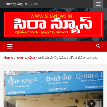
Skip
Saturday, August 8, 2026
to
content
Telugu Online News Daily
SIRA NEWS
Home
తాజా వార్తలు
భారీ మోసాన్ని విఫలం చేసిన కెనరా బ్యాంకు