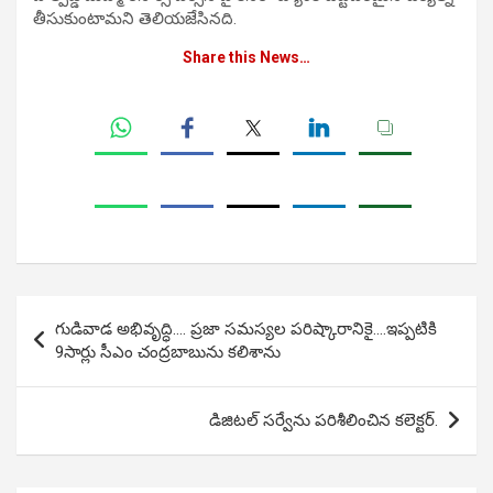
తీసుకుంటామని తెలియజేసినది.
Share this News…
Post
గుడివాడ అభివృద్ధి…. ప్రజా సమస్యల పరిష్కారానికై….ఇప్పటికి
navigation
9సార్లు సీఎం చంద్రబాబును కలిశాను
డిజిటల్ సర్వేను పరిశీలించిన కలెక్టర్.