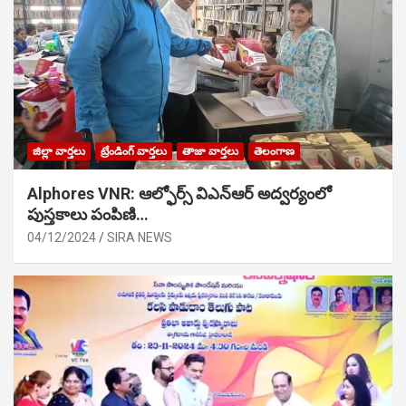
జిల్లా వార్తలు
ట్రేండింగ్ వార్తలు
తాజా వార్తలు
తెలంగాణ
Alphores VNR: ఆల్ఫోర్స్ విఎన్ఆర్ అద్వర్యంలో
పుస్తకాలు పంపిణి…
04/12/2024
SIRA NEWS