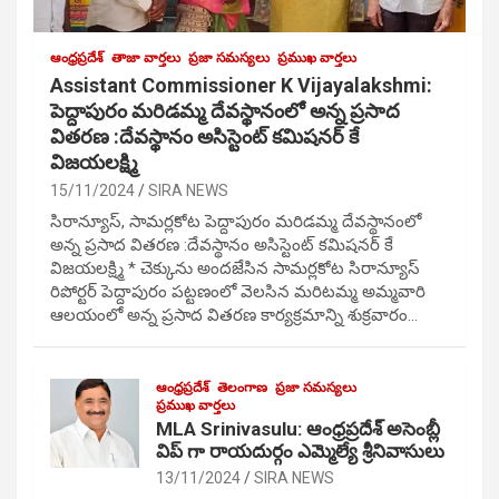
ఆంధ్రప్రదేశ్
తాజా వార్తలు
ప్రజా సమస్యలు
ప్రముఖ వార్తలు
Assistant Commissioner K Vijayalakshmi:
పెద్దాపురం మరిడమ్మ దేవస్థానంలో అన్న ప్రసాద
వితరణ :దేవస్థానం అసిస్టెంట్ కమిషనర్ కే
విజయలక్ష్మి
15/11/2024
SIRA NEWS
సిరాన్యూస్, సామర్లకోట పెద్దాపురం మరిడమ్మ దేవస్థానంలో
అన్న ప్రసాద వితరణ :దేవస్థానం అసిస్టెంట్ కమిషనర్ కే
విజయలక్ష్మి * చెక్కును అందజేసిన సామర్లకోట సిరాన్యూస్
రిపోర్టర్ పెద్దాపురం పట్టణంలో వెలసిన మరిటమ్మ అమ్మవారి
ఆలయంలో అన్న ప్రసాద వితరణ కార్యక్రమాన్ని శుక్రవారం…
ఆంధ్రప్రదేశ్
తెలంగాణ
ప్రజా సమస్యలు
ప్రముఖ వార్తలు
MLA Srinivasulu: ఆంధ్రప్రదేశ్ అసెంబ్లీ
విప్ గా రాయదుర్గం ఎమ్మెల్యే శ్రీనివాసులు
13/11/2024
SIRA NEWS