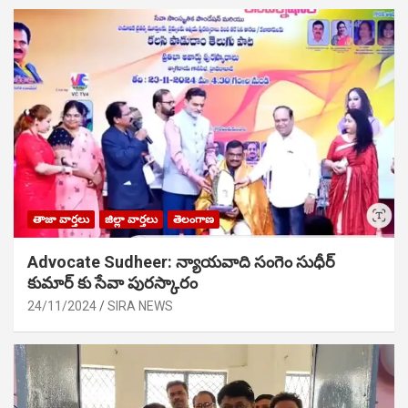
తాజా వార్తలు
జిల్లా వార్తలు
తెలంగాణ
Advocate Sudheer: న్యాయవాది సంగెం సుధీర్
కుమార్ కు సేవా పురస్కారం
24/11/2024
SIRA NEWS