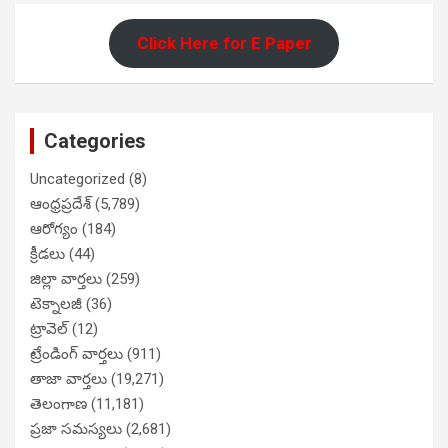
Click Here for E Paper
Categories
Uncategorized
(8)
ఆంధ్రప్రదేశ్
(5,789)
ఆరోగ్యం
(184)
క్రీడలు
(44)
జిల్లా వార్తలు
(259)
టెక్నాలజీ
(36)
ట్రావెల్
(12)
ట్రేండింగ్ వార్తలు
(911)
తాజా వార్తలు
(19,271)
తెలంగాణ
(11,181)
ప్రజా సమస్యలు
(2,681)