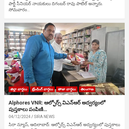
పార్టీ సీనియ‌ర్ నాయ‌కులు దిగంబ‌ర్ రావు పాటిల్ అన్నారు.
సోమవారం…
జిల్లా వార్తలు
ట్రేండింగ్ వార్తలు
తాజా వార్తలు
తెలంగాణ
Alphores VNR: ఆల్ఫోర్స్ విఎన్ఆర్ అద్వర్యంలో
పుస్తకాలు పంపిణి…
04/12/2024
SIRA NEWS
సిరా న్యూస్, ఆదిలాబాద్: ఆల్ఫోర్స్ విఎన్ఆర్ అద్వర్యంలో పుస్తకాలు