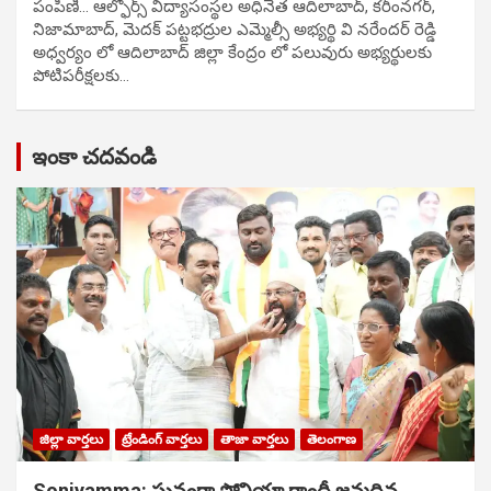
పంపిణి… ఆల్ఫోర్స్ విద్యాసంస్థల అధినేత ఆదిలాబాద్, కరీంనగర్,
నిజామాబాద్, మెదక్ పట్టభద్రుల ఎమ్మెల్సీ అభ్యర్థి వి నరేందర్ రెడ్డి
అధ్వర్యం లో ఆదిలాబాద్ జిల్లా కేంద్రం లో పలువురు అభ్యర్థులకు
పోటిప‌రీక్ష‌ల‌కు…
ఇంకా చదవండి
జిల్లా వార్తలు
ట్రేండింగ్ వార్తలు
తాజా వార్తలు
తెలంగాణ
Soniyamma: ఘ‌నంగా సోనియా గాంధీ జ‌న్మ‌దిన