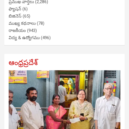
ప్రముఖ వార్తలు
(2,286)
ఫ్యాషన్
(6)
బిజినెస్
(65)
ముఖ్య కథనాలు
(78)
రాజకీయం
(943)
విద్య & ఉద్యోగము
(496)
ఆంధ్రప్రదేశ్