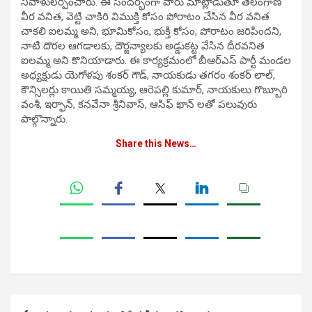
నివాళులర్పించారు. ఈ సందర్భంగా వారు మాట్లాడుతూ తెలంగాణ
వీర వనిత, వెట్టి చాకిరి విముక్తి కోసం పోరాటం చేసిన వీర వనిత
చాకలి ఐలమ్మ అని, భూమికోసం, భుక్తి కోసం, పోరాటం జరిపిందని,
నాటి దొరల ఆగడాలకు, దౌర్జన్యాలకు అడ్డుకట్ట వేసిన దీరవనిత
ఐలమ్మ అని కొనియాడారు. ఈ కార్యక్రమంలో బీఆర్ఎస్ పార్టీ మండల
అధ్యక్షుడు యెగోళపు శంకర్ గౌడ్, నాయకుడు తగరం శంకర్ లాల్,
కౌన్సిలర్లు కాయితి సమ్మయ్య, ఆరెపల్లి కుమార్, నాయకులు గొబ్బూరి
వంశీ, ఇర్ఫాన్, కనవేనా శ్రీనివాస్, ఆసిఫ్ ఖాన్ లతో పలువురు
పాల్గొన్నారు.
Share this News…
Post