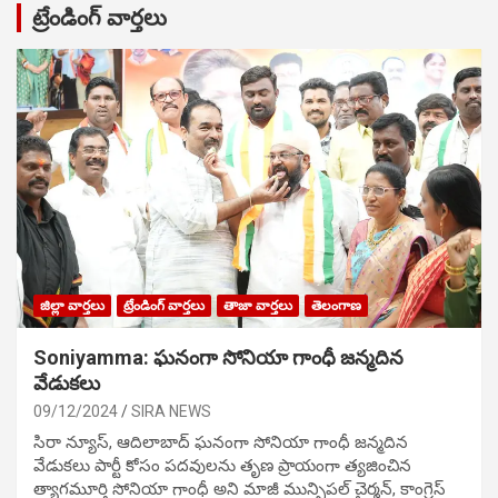
ట్రేండింగ్ వార్తలు
జిల్లా వార్తలు
ట్రేండింగ్ వార్తలు
తాజా వార్తలు
తెలంగాణ
Soniyamma: ఘ‌నంగా సోనియా గాంధీ జ‌న్మ‌దిన
వేడుక‌లు
09/12/2024
SIRA NEWS
సిరా న్యూస్, ఆదిలాబాద్ ఘ‌నంగా సోనియా గాంధీ జ‌న్మ‌దిన
వేడుక‌లు పార్టీ కోసం ప‌ద‌వుల‌ను తృణ ప్రాయంగా త్య‌జించిన
త్యాగమూర్తి సోనియా గాంధీ అని మాజీ మున్సిప‌ల్ చైర్మ‌న్, కాంగ్రెస్