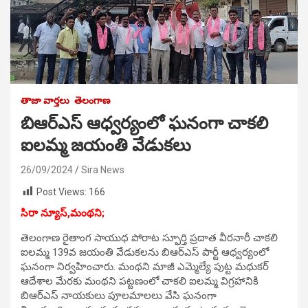
తాజా వార్తలు
తెలంగాణ
బిఆర్ఎస్ ఆధ్వర్యంలో ఘనంగా చాకలి
ఐలమ్మ జయంతి వేడుకలు
26/09/2024
Sira News
Post Views:
166
సిరా న్యూస్,మంథని;
తెలంగాణ రైతాంగ సాయుధ పోరాట స్ఫూర్తి ప్రదాత వీరనారీ చాకలి
ఐలమ్మ 139వ జయంతి వేడుకలను బిఆర్ఎస్ పార్టీ ఆధ్వర్యంలో
ఘనంగా నిర్వహించారు. మంథని మాజీ ఎమ్మెల్యే పుట్ట మధుకర్
ఆదేశాల మేరకు మంథని పట్టణంలో చాకలి ఐలమ్మ విగ్రహానికి
బిఆర్ఎస్ నాయకులు పూలమాలలు వేసి ఘనంగా