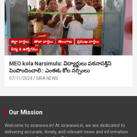
జిల్లా వార్తలు
తాజా వార్తలు
తెలంగాణ
ప్రముఖ వార్తలు
విద్య & ఉద్యోగము
MEO kola Narsimulu: విద్యార్థులు పఠ‌నాసక్తిని
పెంపొందించాలి : ఎంఈఓ కోల నర్సింలు
07/11/2024
SIRA NEWS
Our Mission
Welcome to siranews.in! At siranews.in, we are dedicated to
delivering accurate, timely, and relevant news and information