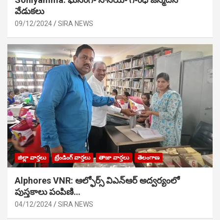
వేడుక‌లు
09/12/2024
SIRA NEWS
జిల్లా వార్తలు
ట్రేండింగ్ వార్తలు
తాజా వార్తలు
తెలంగాణ
Alphores VNR: ఆల్ఫోర్స్ విఎన్ఆర్ అద్వర్యంలో
పుస్తకాలు పంపిణి…
04/12/2024
SIRA NEWS