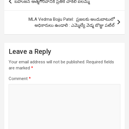
బహుజన ఆత్మగౌరవానికి ప్రతీక చాకలి ఐలమ్మ
navigation
MLA Vedma Bojju Patel: ప్రజలకు అందుబాటులో
అధికారులు ఉండాలి : ఎమ్మెల్యే వెడ్మ బొజ్జు పటేల్
Leave a Reply
Your email address will not be published.
Required fields
are marked
*
Comment
*