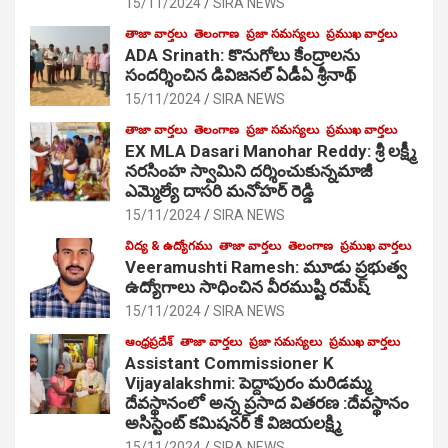
15/11/2024
SIRA NEWS
తాజా వార్తలు
తెలంగాణ
ప్రజా సమస్యలు
ప్రముఖ వార్తలు
ADA Srinath: కొనుగోలు కేంద్రాల‌ను
సంద‌ర్శించిన డివిజనల్ ఏడీఏ శ్రీనాథ్
15/11/2024
SIRA NEWS
తాజా వార్తలు
తెలంగాణ
ప్రజా సమస్యలు
ప్రముఖ వార్తలు
EX MLA Dasari Manohar Reddy: శ్రీ లక్ష్మీ
నరసింహ స్వామిని దర్శించుకున్నమాజీ
ఎమ్మెల్యే దాసరి మనోహర్ రెడ్డి
15/11/2024
SIRA NEWS
విద్య & ఉద్యోగము
తాజా వార్తలు
తెలంగాణ
ప్రముఖ వార్తలు
Veeramushti Ramesh: మూడు ప్రభుత్వ
ఉద్యోగాలు సాధించిన వీరముష్టి రమేష్
15/11/2024
SIRA NEWS
ఆంధ్రప్రదేశ్
తాజా వార్తలు
ప్రజా సమస్యలు
ప్రముఖ వార్తలు
Assistant Commissioner K
Vijayalakshmi: పెద్దాపురం మరిడమ్మ
దేవస్థానంలో అన్న ప్రసాద వితరణ :దేవస్థానం
అసిస్టెంట్ కమిషనర్ కే విజయలక్ష్మి
15/11/2024
SIRA NEWS