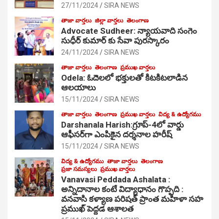
27/11/2024
SIRA NEWS
తాజా వార్తలు
జిల్లా వార్తలు
తెలంగాణ
Advocate Sudheer: న్యాయవాది సంగెం
సుధీర్ కుమార్ కు సేవా పురస్కారం
24/11/2024
SIRA NEWS
తాజా వార్తలు
తెలంగాణ
ప్రముఖ వార్తలు
Odela: ఓదెల‌లో భక్తులతో కిటకిటలాడిన
ఆల‌యాలు
15/11/2024
SIRA NEWS
తాజా వార్తలు
తెలంగాణ
ప్రముఖ వార్తలు
విద్య & ఉద్యోగము
Darshanala Harish:గ్రూప్-4లో వార్డు
ఆఫీసర్‌గా ఎంపికైన దర్శనాల హరీష్
15/11/2024
SIRA NEWS
విద్య & ఉద్యోగము
తాజా వార్తలు
తెలంగాణ
ప్రజా సమస్యలు
ప్రముఖ వార్తలు
Vanavasi Peddada Ashalata :
అన్నిదానాల కంటే విద్యాధానం గొప్పది :
వనవాసి కళ్యాణ పరిషత్ ప్రాంత మహిళా సహ
ప్రముఖ్ పెద్దడ ఆశాలత