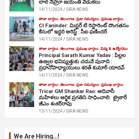
లాల్ నెహ్రూ జయంతి వేడుకలు
14/11/2024
SIRA NEWS
తాజా వార్తలు
తెలంగాణ
ప్రజా సమస్యలు
ప్రముఖ వార్తలు
CI Faninder: మిస్టర్ టి రెస్టారెంట్ దొంగతనం
కేసులో ఇద్దరి అరెస్ట్ : సీఐ ఫణిందర్
14/11/2024
SIRA NEWS
తాజా వార్తలు
తెలంగాణ
ప్రముఖ వార్తలు
విద్య & ఉద్యోగము
Principal Sarath Kumar Yadav : పిల్లల
ఉజ్వల భవిష్యత్తుకు చదువే పునాది :
ప్రధానోపాధ్యాయులు శరత్ కుమార్ యాదవ్
14/11/2024
SIRA NEWS
తాజా వార్తలు
తెలంగాణ
ప్రజా సమస్యలు
ప్రముఖ వార్తలు
Tricar GM Shankar Rao: ఆదివాసీ
మహిళలు ఆర్థిక ప్రగతిని సాధించాలి: ట్రైకార్
జీఎం శంకర్‌రావు
13/11/2024
SIRA NEWS
We Are Hiring…!