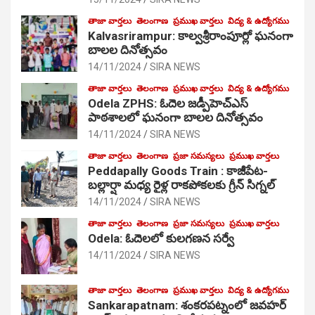
తాజా వార్తలు
తెలంగాణ
ప్రముఖ వార్తలు
విద్య & ఉద్యోగము
Kalvasrirampur: కాల్వశ్రీరాంపూర్లో ఘనంగా
బాలల దినోత్సవం
14/11/2024
SIRA NEWS
తాజా వార్తలు
తెలంగాణ
ప్రముఖ వార్తలు
విద్య & ఉద్యోగము
Odela ZPHS: ఓదెల జ‌డ్పీహెచ్ఎస్
పాఠ‌శాల‌లో ఘనంగా బాలల దినోత్సవం
14/11/2024
SIRA NEWS
తాజా వార్తలు
తెలంగాణ
ప్రజా సమస్యలు
ప్రముఖ వార్తలు
Peddapally Goods Train : కాజీపేట-
బల్లార్షా మధ్య రైళ్ల రాకపోకలకు గ్రీన్ సిగ్నల్
14/11/2024
SIRA NEWS
తాజా వార్తలు
తెలంగాణ
ప్రజా సమస్యలు
ప్రముఖ వార్తలు
Odela: ఓదెలలో కులగణన సర్వే
14/11/2024
SIRA NEWS
తాజా వార్తలు
తెలంగాణ
ప్రముఖ వార్తలు
విద్య & ఉద్యోగము
Sankarapatnam: శంకరపట్నంలో జవహర్