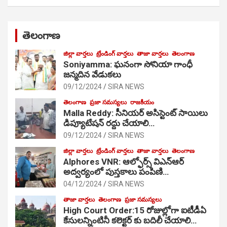
తెలంగాణ
జిల్లా వార్తలు
ట్రేండింగ్ వార్తలు
తాజా వార్తలు
తెలంగాణ
Soniyamma: ఘ‌నంగా సోనియా గాంధీ
జ‌న్మ‌దిన వేడుక‌లు
09/12/2024
SIRA NEWS
తెలంగాణ
ప్రజా సమస్యలు
రాజకీయం
Malla Reddy: సీనియర్ అసిస్టెంట్ సాయిలు
డిప్యూటేషన్ రద్దు చేయాలి…
09/12/2024
SIRA NEWS
జిల్లా వార్తలు
ట్రేండింగ్ వార్తలు
తాజా వార్తలు
తెలంగాణ
Alphores VNR: ఆల్ఫోర్స్ విఎన్ఆర్
అద్వర్యంలో పుస్తకాలు పంపిణి…
04/12/2024
SIRA NEWS
తాజా వార్తలు
తెలంగాణ
ప్రజా సమస్యలు
High Court Order:15 రోజుల్లోగా ఐటీడీఏ
కేసులన్నింటినీ కలెక్టర్ కు బదిలీ చేయాలి…