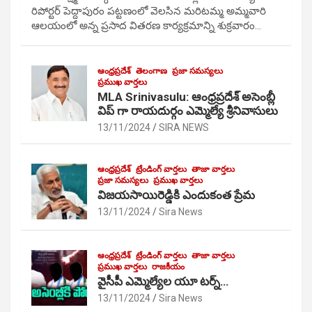
రిపోర్టర్ పెద్దాపురం పట్టణంలో వెలసిన మరిటమ్మ అమ్మవారి
ఆలయంలో అన్న ప్రసాద వితరణ కార్యక్రమాన్ని శుక్రవారం…
ఆంధ్రప్రదేశ్
తెలంగాణ
ప్రజా సమస్యలు
ప్రముఖ వార్తలు
MLA Srinivasulu: ఆంధ్రప్రదేశ్ అసెంబ్లీ
విప్ గా రాయదుర్గం ఎమ్మెల్యే శ్రీనివాసులు
13/11/2024
SIRA NEWS
ఆంధ్రప్రదేశ్
ట్రేండింగ్ వార్తలు
తాజా వార్తలు
ప్రజా సమస్యలు
ప్రముఖ వార్తలు
విజయసాయిరెడ్డికి ఎందుకంత ప్రేమ
13/11/2024
Sira News
ఆంధ్రప్రదేశ్
ట్రేండింగ్ వార్తలు
తాజా వార్తలు
ప్రముఖ వార్తలు
రాజకీయం
వైసీపీ ఎమ్మెల్యేల యూ టర్న్…
13/11/2024
Sira News