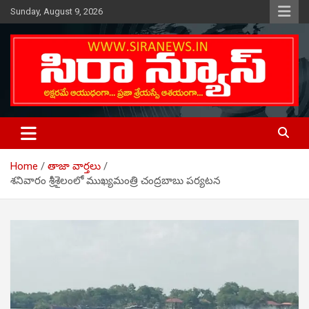
Skip
Sunday, August 9, 2026
to
content
Telugu Online News Daily
SIRA NEWS
Home
తాజా వార్తలు
శనివారం శ్రీశైలంలో ముఖ్యమంత్రి చంద్రబాబు పర్యటన