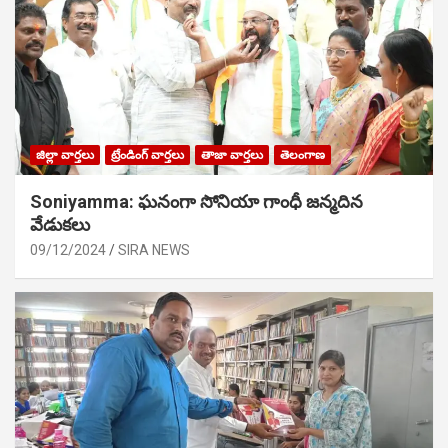
జిల్లా వార్తలు
ట్రేండింగ్ వార్తలు
తాజా వార్తలు
తెలంగాణ
Soniyamma: ఘ‌నంగా సోనియా గాంధీ జ‌న్మ‌దిన
వేడుక‌లు
09/12/2024
SIRA NEWS