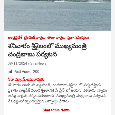
ఆంధ్రప్రదేశ్
ట్రేండింగ్ వార్తలు
తాజా వార్తలు
ప్రజా సమస్యలు
శనివారం శ్రీశైలంలో ముఖ్యమంత్రి
చంద్రబాబు పర్యటన
08/11/2024
Sira News
Post Views:
200
సిరా న్యూస్,అమరావతి;
శనివారం నాడు ముఖ్యమంత్రి చంద్రబాబు శ్రీశైలం లో పర్యటిస్తారు.
ప్రకాశం బ్యారేజ్ నుంచి శ్రీశైలానికి సీ ప్లేన్ లో అయన వెళతారు. స్వామి
అమ్మ వార్లను దర్శించుకుంటారు. ముఖ్యమంత్రి చంద్రబాబు పర్యటన
నేపథ్యంలో కట్టుదిట్టమైన ఏర్పాట్లు చేసారు.
Share this News…