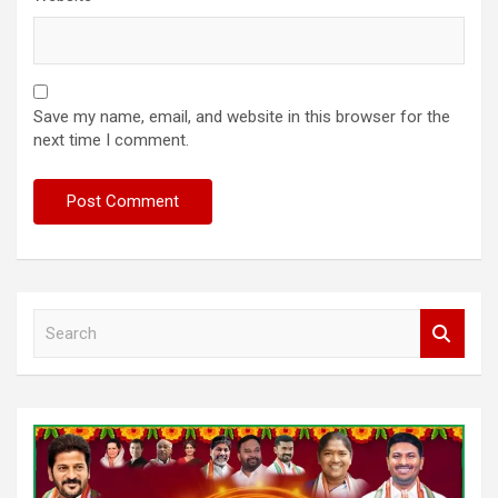
Save my name, email, and website in this browser for the
next time I comment.
S
e
a
r
c
h