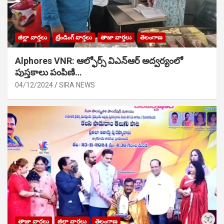
జిల్లా వార్తలు
ట్రేండింగ్ వార్తలు
తాజా వార్తలు
తెలంగాణ
Alphores VNR: ఆల్ఫోర్స్ విఎన్ఆర్ అద్వర్యంలో
పుస్తకాలు పంపిణి…
04/12/2024
SIRA NEWS
తాజా వార్తలు
జిల్లా వార్తలు
తెలంగాణ