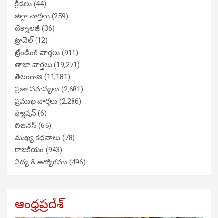
క్రీడలు
(44)
జిల్లా వార్తలు
(259)
టెక్నాలజీ
(36)
ట్రావెల్
(12)
ట్రేండింగ్ వార్తలు
(911)
తాజా వార్తలు
(19,271)
తెలంగాణ
(11,181)
ప్రజా సమస్యలు
(2,681)
ప్రముఖ వార్తలు
(2,286)
ఫ్యాషన్
(6)
బిజినెస్
(65)
ముఖ్య కథనాలు
(78)
రాజకీయం
(943)
విద్య & ఉద్యోగము
(496)
ఆంధ్రప్రదేశ్