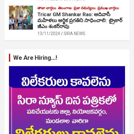
తాజా వార్తలు
తెలంగాణ
ప్రజా సమస్యలు
ప్రముఖ వార్తలు
Tricar GM Shankar Rao: ఆదివాసీ
మహిళలు ఆర్థిక ప్రగతిని సాధించాలి: ట్రైకార్
జీఎం శంకర్‌రావు
13/11/2024
SIRA NEWS
We Are Hiring…!