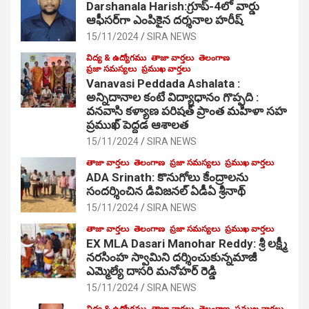
Darshanala Harish:గ్రూప్-4లో వార్డు
ఆఫీసర్‌గా ఎంపికైన దర్శనాల హరీష్
15/11/2024
SIRA NEWS
విద్య & ఉద్యోగము
తాజా వార్తలు
తెలంగాణ
ప్రజా సమస్యలు
ప్రముఖ వార్తలు
Vanavasi Peddada Ashalata :
అన్నిదానాల కంటే విద్యాధానం గొప్పది :
వనవాసి కళ్యాణ పరిషత్ ప్రాంత మహిళా సహ
ప్రముఖ్ పెద్దడ ఆశాలత
15/11/2024
SIRA NEWS
తాజా వార్తలు
తెలంగాణ
ప్రజా సమస్యలు
ప్రముఖ వార్తలు
ADA Srinath: కొనుగోలు కేంద్రాల‌ను
సంద‌ర్శించిన డివిజనల్ ఏడీఏ శ్రీనాథ్
15/11/2024
SIRA NEWS
తాజా వార్తలు
తెలంగాణ
ప్రజా సమస్యలు
ప్రముఖ వార్తలు
EX MLA Dasari Manohar Reddy: శ్రీ లక్ష్మీ
నరసింహ స్వామిని దర్శించుకున్నమాజీ
ఎమ్మెల్యే దాసరి మనోహర్ రెడ్డి
15/11/2024
SIRA NEWS
విద్య & ఉద్యోగము
తాజా వార్తలు
తెలంగాణ
ప్రముఖ వార్తలు