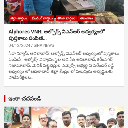
జిల్లా వార్తలు
ట్రేండింగ్ వార్తలు
తాజా వార్తలు
తెలంగాణ
Alphores VNR: ఆల్ఫోర్స్ విఎన్ఆర్ అద్వర్యంలో
పుస్తకాలు పంపిణి…
04/12/2024
SIRA NEWS
సిరా న్యూస్, ఆదిలాబాద్: ఆల్ఫోర్స్ విఎన్ఆర్ అద్వర్యంలో పుస్తకాలు
పంపిణి… ఆల్ఫోర్స్ విద్యాసంస్థల అధినేత ఆదిలాబాద్, కరీంనగర్,
నిజామాబాద్, మెదక్ పట్టభద్రుల ఎమ్మెల్సీ అభ్యర్థి వి నరేందర్ రెడ్డి
అధ్వర్యం లో ఆదిలాబాద్ జిల్లా కేంద్రం లో పలువురు అభ్యర్థులకు
పోటిప‌రీక్ష‌ల‌కు…
ఇంకా చదవండి