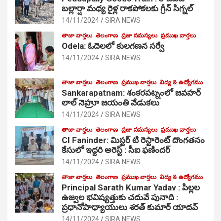
బల్లార్షా మధ్య రైళ్ల రాకపోకలకు గ్రీన్ సిగ్నల్
14/11/2024
SIRA NEWS
తాజా వార్తలు
తెలంగాణ
ప్రజా సమస్యలు
ప్రముఖ వార్తలు
Odela: ఓదెలలో కులగణన సర్వే
14/11/2024
SIRA NEWS
తాజా వార్తలు
తెలంగాణ
ప్రముఖ వార్తలు
విద్య & ఉద్యోగము
Sankarapatnam: శంకరపట్నంలో జవహర్
లాల్ నెహ్రూ జయంతి వేడుకలు
14/11/2024
SIRA NEWS
తాజా వార్తలు
తెలంగాణ
ప్రజా సమస్యలు
ప్రముఖ వార్తలు
CI Faninder: మిస్టర్ టి రెస్టారెంట్ దొంగతనం
కేసులో ఇద్దరి అరెస్ట్ : సీఐ ఫణిందర్
14/11/2024
SIRA NEWS
తాజా వార్తలు
తెలంగాణ
ప్రముఖ వార్తలు
విద్య & ఉద్యోగము
Principal Sarath Kumar Yadav : పిల్లల
ఉజ్వల భవిష్యత్తుకు చదువే పునాది :
ప్రధానోపాధ్యాయులు శరత్ కుమార్ యాదవ్
14/11/2024
SIRA NEWS