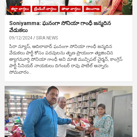
జిల్లా వార్తలు
ట్రేండింగ్ వార్తలు
తాజా వార్తలు
తెలంగాణ
Soniyamma: ఘ‌నంగా సోనియా గాంధీ జ‌న్మ‌దిన
వేడుక‌లు
09/12/2024
SIRA NEWS
సిరా న్యూస్, ఆదిలాబాద్ ఘ‌నంగా సోనియా గాంధీ జ‌న్మ‌దిన
వేడుక‌లు పార్టీ కోసం ప‌ద‌వుల‌ను తృణ ప్రాయంగా త్య‌జించిన
త్యాగమూర్తి సోనియా గాంధీ అని మాజీ మున్సిప‌ల్ చైర్మ‌న్, కాంగ్రెస్
పార్టీ సీనియ‌ర్ నాయ‌కులు దిగంబ‌ర్ రావు పాటిల్ అన్నారు.
సోమవారం…