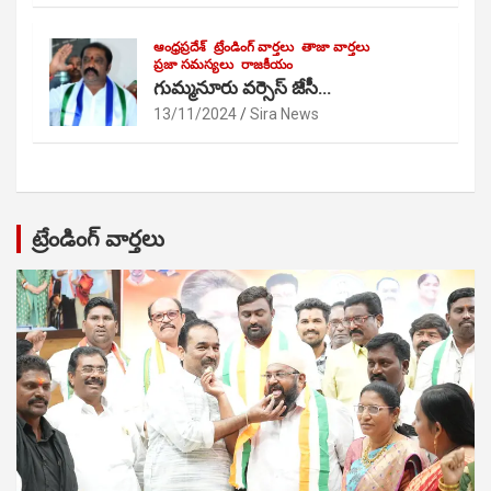
ఆంధ్రప్రదేశ్
ట్రేండింగ్ వార్తలు
తాజా వార్తలు
ప్రజా సమస్యలు
రాజకీయం
గుమ్మనూరు వర్సెస్ జేసీ…
13/11/2024
Sira News
ట్రేండింగ్ వార్తలు