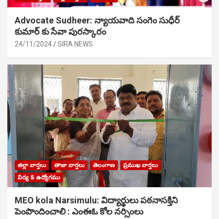
Advocate Sudheer: న్యాయవాది సంగెం సుధీర్
కుమార్ కు సేవా పురస్కారం
24/11/2024
SIRA NEWS
జిల్లా వార్తలు
తాజా వార్తలు
తెలంగాణ
ప్రముఖ వార్తలు
విద్య & ఉద్యోగము
MEO kola Narsimulu: విద్యార్థులు పఠ‌నాసక్తిని
పెంపొందించాలి : ఎంఈఓ కోల నర్సింలు