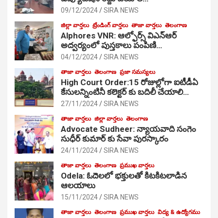
09/12/2024
SIRA NEWS
జిల్లా వార్తలు
ట్రేండింగ్ వార్తలు
తాజా వార్తలు
తెలంగాణ
Alphores VNR: ఆల్ఫోర్స్ విఎన్ఆర్
అద్వర్యంలో పుస్తకాలు పంపిణి…
04/12/2024
SIRA NEWS
తాజా వార్తలు
తెలంగాణ
ప్రజా సమస్యలు
High Court Order:15 రోజుల్లోగా ఐటీడీఏ
కేసులన్నింటినీ కలెక్టర్ కు బదిలీ చేయాలి…
27/11/2024
SIRA NEWS
తాజా వార్తలు
జిల్లా వార్తలు
తెలంగాణ
Advocate Sudheer: న్యాయవాది సంగెం
సుధీర్ కుమార్ కు సేవా పురస్కారం
24/11/2024
SIRA NEWS
తాజా వార్తలు
తెలంగాణ
ప్రముఖ వార్తలు
Odela: ఓదెల‌లో భక్తులతో కిటకిటలాడిన
ఆల‌యాలు
15/11/2024
SIRA NEWS
తాజా వార్తలు
తెలంగాణ
ప్రముఖ వార్తలు
విద్య & ఉద్యోగము