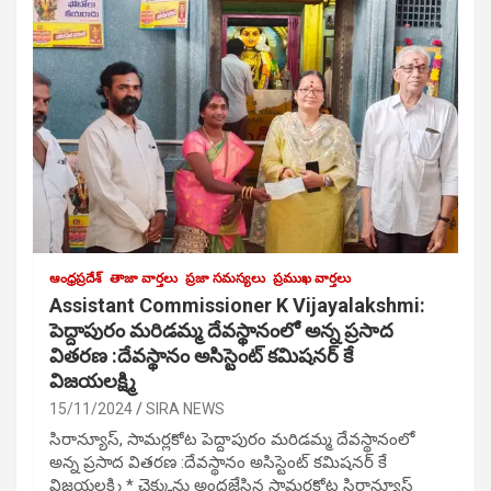
ఆంధ్రప్రదేశ్
తాజా వార్తలు
ప్రజా సమస్యలు
ప్రముఖ వార్తలు
Assistant Commissioner K Vijayalakshmi:
పెద్దాపురం మరిడమ్మ దేవస్థానంలో అన్న ప్రసాద
వితరణ :దేవస్థానం అసిస్టెంట్ కమిషనర్ కే
విజయలక్ష్మి
15/11/2024
SIRA NEWS
సిరాన్యూస్, సామర్లకోట పెద్దాపురం మరిడమ్మ దేవస్థానంలో
అన్న ప్రసాద వితరణ :దేవస్థానం అసిస్టెంట్ కమిషనర్ కే
విజయలక్ష్మి * చెక్కును అందజేసిన సామర్లకోట సిరాన్యూస్