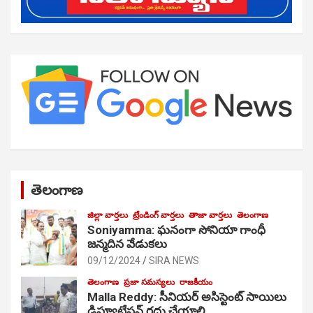
తెలంగాణ
జిల్లా వార్తలు
ట్రేండింగ్ వార్తలు
తాజా వార్తలు
తెలంగాణ
Soniyamma: ఘ‌నంగా సోనియా గాంధీ
జ‌న్మ‌దిన వేడుక‌లు
09/12/2024
SIRA NEWS
తెలంగాణ
ప్రజా సమస్యలు
రాజకీయం
Malla Reddy: సీనియర్ అసిస్టెంట్ సాయిలు
డిప్యూటేషన్ రద్దు చేయాలి…