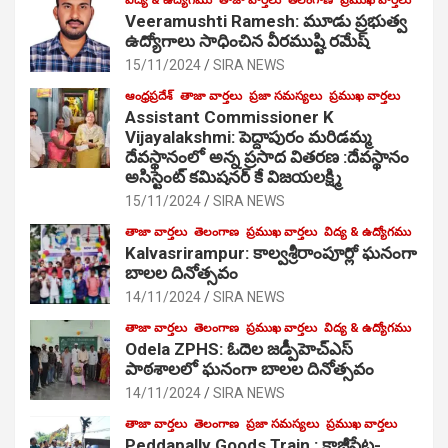
Veeramushti Ramesh: మూడు ప్రభుత్వ
ఉద్యోగాలు సాధించిన వీరముష్టి రమేష్
15/11/2024
SIRA NEWS
ఆంధ్రప్రదేశ్
తాజా వార్తలు
ప్రజా సమస్యలు
ప్రముఖ వార్తలు
Assistant Commissioner K
Vijayalakshmi: పెద్దాపురం మరిడమ్మ
దేవస్థానంలో అన్న ప్రసాద వితరణ :దేవస్థానం
అసిస్టెంట్ కమిషనర్ కే విజయలక్ష్మి
15/11/2024
SIRA NEWS
తాజా వార్తలు
తెలంగాణ
ప్రముఖ వార్తలు
విద్య & ఉద్యోగము
Kalvasrirampur: కాల్వశ్రీరాంపూర్లో ఘనంగా
బాలల దినోత్సవం
14/11/2024
SIRA NEWS
తాజా వార్తలు
తెలంగాణ
ప్రముఖ వార్తలు
విద్య & ఉద్యోగము
Odela ZPHS: ఓదెల జ‌డ్పీహెచ్ఎస్
పాఠ‌శాల‌లో ఘనంగా బాలల దినోత్సవం
14/11/2024
SIRA NEWS
తాజా వార్తలు
తెలంగాణ
ప్రజా సమస్యలు
ప్రముఖ వార్తలు
Peddapally Goods Train : కాజీపేట-