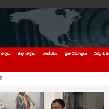
వార్తలు
జిల్లా వార్తలు
రాజకీయం
ప్రజా సమస్యలు
విద్య & 
త్