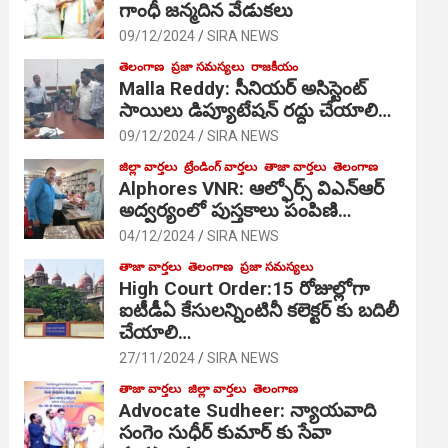
గాంధీ జ‌న్మ‌దిన వేడుక‌లు
09/12/2024
SIRA NEWS
తెలంగాణ
ప్రజా సమస్యలు
రాజకీయం
Malla Reddy: సీనియర్ అసిస్టెంట్
సాయిలు డిప్యూటేషన్ రద్దు చేయాలి…
09/12/2024
SIRA NEWS
జిల్లా వార్తలు
ట్రేండింగ్ వార్తలు
తాజా వార్తలు
తెలంగాణ
Alphores VNR: ఆల్ఫోర్స్ విఎన్ఆర్
అద్వర్యంలో పుస్తకాలు పంపిణి…
04/12/2024
SIRA NEWS
తాజా వార్తలు
తెలంగాణ
ప్రజా సమస్యలు
High Court Order:15 రోజుల్లోగా
ఐటీడీఏ కేసులన్నింటినీ కలెక్టర్ కు బదిలీ
చేయాలి…
27/11/2024
SIRA NEWS
తాజా వార్తలు
జిల్లా వార్తలు
తెలంగాణ
Advocate Sudheer: న్యాయవాది
సంగెం సుధీర్ కుమార్ కు సేవా