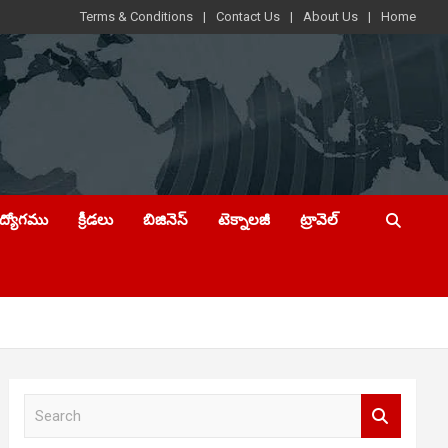
Terms & Conditions
Contact Us
About Us
Home
ఉద్యోగము
క్రీడలు
బిజినెస్
టెక్నాలజీ
ట్రావెల్
S
e
a