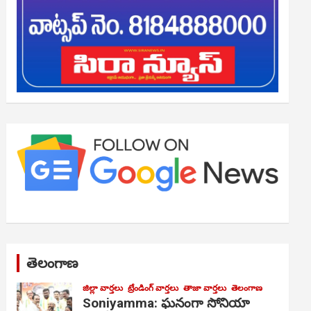
తెలంగాణ
జిల్లా వార్తలు
ట్రేండింగ్ వార్తలు
తాజా వార్తలు
తెలంగాణ
Soniyamma: ఘ‌నంగా సోనియా