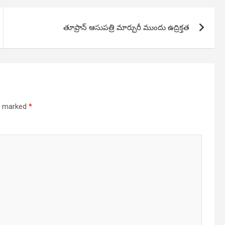
తూప్రాన్ ఆసుపత్రి మార్చురీ ముందు ఉద్రిక్తత
re marked
*