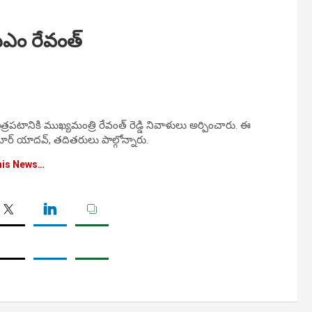
ీఎం రేవంత్
రపటానికి ముఖ్యమంత్రి రేవంత్ రెడ్డి నివాళులు అర్పించారు. ఈ
ర్ యాదవ్, తదితరులు పాల్గోన్నారు.
his News…