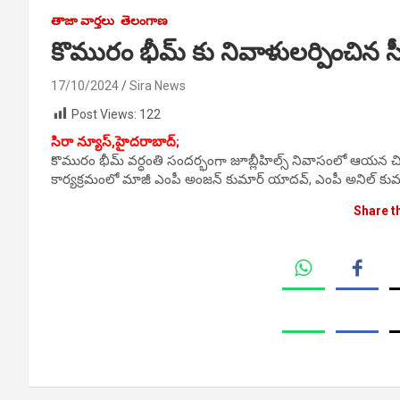
తాజా వార్తలు
తెలంగాణ
కొమురం భీమ్ కు నివాళులర్పించిన స
17/10/2024
Sira News
Post Views:
122
సిరా న్యూస్,హైదరాబాద్;
కొమురం భీమ్ వర్ధంతి సందర్భంగా జూబ్లీహిల్స్ నివాసంలో ఆయన చిత్
కార్యక్రమంలో మాజీ ఎంపీ అంజన్ కుమార్ యాదవ్, ఎంపీ అనిల్ కుమా
Share t