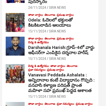
పురస్కారం
24/11/2024
SIRA NEWS
తాజా వార్తలు
తెలంగాణ
ప్రముఖ వార్తలు
Odela: ఓదెల‌లో భక్తులతో
కిటకిటలాడిన ఆల‌యాలు
15/11/2024
SIRA NEWS
తాజా వార్తలు
తెలంగాణ
ప్రముఖ వార్తలు
విద్య & ఉద్యోగము
Darshanala Harish:గ్రూప్-4లో వార్డు
ఆఫీసర్‌గా ఎంపికైన దర్శనాల హరీష్
15/11/2024
SIRA NEWS
విద్య & ఉద్యోగము
తాజా వార్తలు
తెలంగాణ
ప్రజా సమస్యలు
ప్రముఖ వార్తలు
Vanavasi Peddada Ashalata :
అన్నిదానాల కంటే విద్యాధానం గొప్పది :
వనవాసి కళ్యాణ పరిషత్ ప్రాంత
మహిళా సహ ప్రముఖ్ పెద్దడ ఆశాలత
15/11/2024
SIRA NEWS
తాజా వార్తలు
తెలంగాణ
ప్రజా సమస్యలు
ప్రముఖ వార్తలు