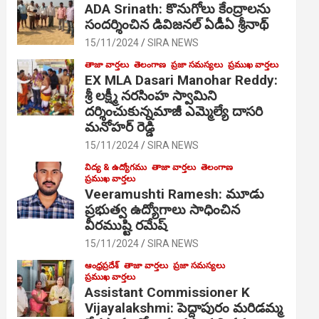
ADA Srinath: కొనుగోలు కేంద్రాల‌ను
సంద‌ర్శించిన డివిజనల్ ఏడీఏ శ్రీనాథ్
15/11/2024
SIRA NEWS
తాజా వార్తలు
తెలంగాణ
ప్రజా సమస్యలు
ప్రముఖ వార్తలు
EX MLA Dasari Manohar Reddy:
శ్రీ లక్ష్మీ నరసింహ స్వామిని
దర్శించుకున్నమాజీ ఎమ్మెల్యే దాసరి
మనోహర్ రెడ్డి
15/11/2024
SIRA NEWS
విద్య & ఉద్యోగము
తాజా వార్తలు
తెలంగాణ
ప్రముఖ వార్తలు
Veeramushti Ramesh: మూడు
ప్రభుత్వ ఉద్యోగాలు సాధించిన
వీరముష్టి రమేష్
15/11/2024
SIRA NEWS
ఆంధ్రప్రదేశ్
తాజా వార్తలు
ప్రజా సమస్యలు
ప్రముఖ వార్తలు
Assistant Commissioner K
Vijayalakshmi: పెద్దాపురం మరిడమ్మ