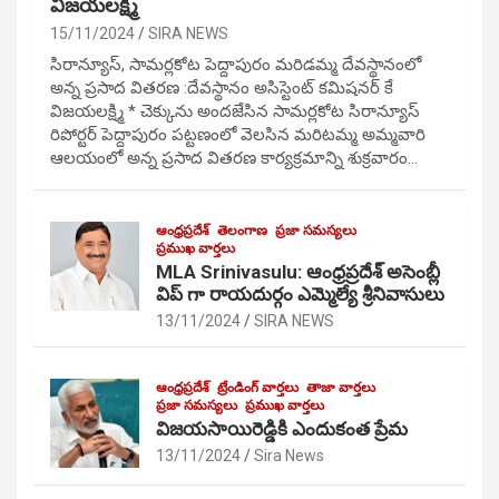
విజయలక్ష్మి
15/11/2024
SIRA NEWS
సిరాన్యూస్, సామర్లకోట పెద్దాపురం మరిడమ్మ దేవస్థానంలో
అన్న ప్రసాద వితరణ :దేవస్థానం అసిస్టెంట్ కమిషనర్ కే
విజయలక్ష్మి * చెక్కును అందజేసిన సామర్లకోట సిరాన్యూస్
రిపోర్టర్ పెద్దాపురం పట్టణంలో వెలసిన మరిటమ్మ అమ్మవారి
ఆలయంలో అన్న ప్రసాద వితరణ కార్యక్రమాన్ని శుక్రవారం…
ఆంధ్రప్రదేశ్
తెలంగాణ
ప్రజా సమస్యలు
ప్రముఖ వార్తలు
MLA Srinivasulu: ఆంధ్రప్రదేశ్ అసెంబ్లీ
విప్ గా రాయదుర్గం ఎమ్మెల్యే శ్రీనివాసులు
13/11/2024
SIRA NEWS
ఆంధ్రప్రదేశ్
ట్రేండింగ్ వార్తలు
తాజా వార్తలు
ప్రజా సమస్యలు
ప్రముఖ వార్తలు
విజయసాయిరెడ్డికి ఎందుకంత ప్రేమ
13/11/2024
Sira News