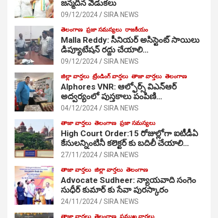
జ‌న్మ‌దిన వేడుక‌లు
09/12/2024
SIRA NEWS
తెలంగాణ
ప్రజా సమస్యలు
రాజకీయం
Malla Reddy: సీనియర్ అసిస్టెంట్ సాయిలు
డిప్యూటేషన్ రద్దు చేయాలి…
09/12/2024
SIRA NEWS
జిల్లా వార్తలు
ట్రేండింగ్ వార్తలు
తాజా వార్తలు
తెలంగాణ
Alphores VNR: ఆల్ఫోర్స్ విఎన్ఆర్
అద్వర్యంలో పుస్తకాలు పంపిణి…
04/12/2024
SIRA NEWS
తాజా వార్తలు
తెలంగాణ
ప్రజా సమస్యలు
High Court Order:15 రోజుల్లోగా ఐటీడీఏ
కేసులన్నింటినీ కలెక్టర్ కు బదిలీ చేయాలి…
27/11/2024
SIRA NEWS
తాజా వార్తలు
జిల్లా వార్తలు
తెలంగాణ
Advocate Sudheer: న్యాయవాది సంగెం
సుధీర్ కుమార్ కు సేవా పురస్కారం
24/11/2024
SIRA NEWS
తాజా వార్తలు
తెలంగాణ
ప్రముఖ వార్తలు