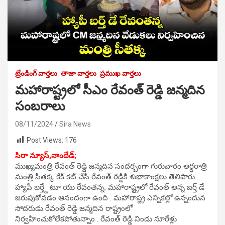
ట్రేండింగ్ వార్తలు
తాజా వార్తలు
ప్రముఖ వార్తలు
మహారాష్ట్రలో సీఎం రేవంత్ రెడ్డి జన్మదిన
సంబరాలు
08/11/2024
Sira News
Post Views:
176
సిరా న్యూస్,నాందేడ్;
ముఖ్యమంత్రి రేవంత్ రెడ్డి జన్మదిన సందర్బంగా గురువారం అర్ధరాత్రి
మంత్రి సీతక్క కేక్ కట్ చేసి రేవంత్ రెడ్డికి శుభాకాంక్షలు తెలిపారు.
హ్యాపీ బర్త్డే టూ యు రేవంతన్న. మహారాష్ట్రలో రేవంత్ అన్న బర్త్ డే
జరుపుకోవడం ఆనందంగా ఉంది . మహారాష్ట్ర ఎన్నికల్లో ఉన్నందున
సోదరుడు రేవంత్ రెడ్డి జన్మదిన రాష్ట్రంలో
నిర్వహించుకోలేకపోతున్నాం . రేవంత్ రెడ్డి నిండు నూరేళ్లు