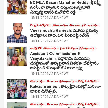
EX MLA Dasari Manohar Reddy: శ్రీ లక్ష్మీ
నరసింహ స్వామిని దర్శించుకున్నమాజీ
ఎమ్మెల్యే దాసరి మనోహర్ రెడ్డి
15/11/2024
SIRA NEWS
విద్య & ఉద్యోగము
తాజా వార్తలు
తెలంగాణ
ప్రముఖ వార్తలు
Veeramushti Ramesh: మూడు ప్రభుత్వ
ఉద్యోగాలు సాధించిన వీరముష్టి రమేష్
15/11/2024
SIRA NEWS
ఆంధ్రప్రదేశ్
తాజా వార్తలు
ప్రజా సమస్యలు
ప్రముఖ వార్తలు
Assistant Commissioner K
Vijayalakshmi: పెద్దాపురం మరిడమ్మ
దేవస్థానంలో అన్న ప్రసాద వితరణ :దేవస్థానం
అసిస్టెంట్ కమిషనర్ కే విజయలక్ష్మి
15/11/2024
SIRA NEWS
తాజా వార్తలు
తెలంగాణ
ప్రముఖ వార్తలు
విద్య & ఉద్యోగము
Kalvasrirampur: కాల్వశ్రీరాంపూర్లో ఘనంగా
బాలల దినోత్సవం
14/11/2024
SIRA NEWS
తాజా వార్తలు
తెలంగాణ
ప్రముఖ వార్తలు
విద్య & ఉద్యోగము