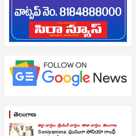
తెలంగాణ
జిల్లా వార్తలు
ట్రేండింగ్ వార్తలు
తాజా వార్తలు
తెలంగాణ
Soniyamma: ఘ‌నంగా సోనియా గాంధీ