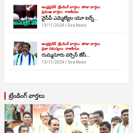
ఆంధ్రప్రదేశ్
ట్రేండింగ్ వార్తలు
తాజా వార్తలు
ప్రముఖ వార్తలు
రాజకీయం
వైసీపీ ఎమ్మెల్యేల యూ టర్న్…
13/11/2024
Sira News
ఆంధ్రప్రదేశ్
ట్రేండింగ్ వార్తలు
తాజా వార్తలు
ప్రజా సమస్యలు
రాజకీయం
గుమ్మనూరు వర్సెస్ జేసీ…
13/11/2024
Sira News
ట్రేండింగ్ వార్తలు