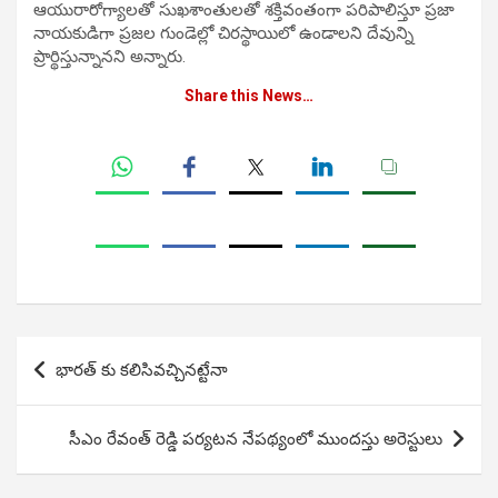
ఆయురారోగ్యాలతో సుఖశాంతులతో శక్తివంతంగా పరిపాలిస్తూ ప్రజా
నాయకుడిగా ప్రజల గుండెల్లో చిరస్థాయిలో ఉండాలని దేవున్ని
ప్రార్థిస్తున్నానని అన్నారు.
Share this News…
Post
భారత్ కు కలిసివచ్చినట్టేనా
navigation
సీఎం రేవంత్ రెడ్డి పర్యటన నేపథ్యంలో ముందస్తు అరెస్టులు