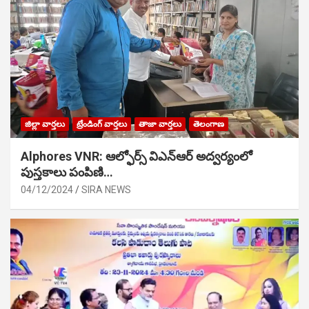
జిల్లా వార్తలు
ట్రేండింగ్ వార్తలు
తాజా వార్తలు
తెలంగాణ
Alphores VNR: ఆల్ఫోర్స్ విఎన్ఆర్ అద్వర్యంలో
పుస్తకాలు పంపిణి…
04/12/2024
SIRA NEWS