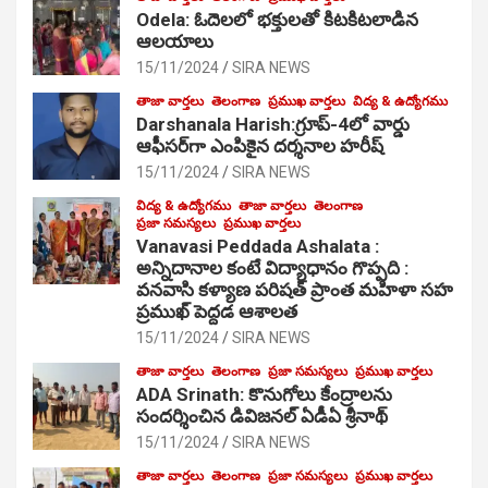
Odela: ఓదెల‌లో భక్తులతో కిటకిటలాడిన
ఆల‌యాలు
15/11/2024
SIRA NEWS
తాజా వార్తలు
తెలంగాణ
ప్రముఖ వార్తలు
విద్య & ఉద్యోగము
Darshanala Harish:గ్రూప్-4లో వార్డు
ఆఫీసర్‌గా ఎంపికైన దర్శనాల హరీష్
15/11/2024
SIRA NEWS
విద్య & ఉద్యోగము
తాజా వార్తలు
తెలంగాణ
ప్రజా సమస్యలు
ప్రముఖ వార్తలు
Vanavasi Peddada Ashalata :
అన్నిదానాల కంటే విద్యాధానం గొప్పది :
వనవాసి కళ్యాణ పరిషత్ ప్రాంత మహిళా సహ
ప్రముఖ్ పెద్దడ ఆశాలత
15/11/2024
SIRA NEWS
తాజా వార్తలు
తెలంగాణ
ప్రజా సమస్యలు
ప్రముఖ వార్తలు
ADA Srinath: కొనుగోలు కేంద్రాల‌ను
సంద‌ర్శించిన డివిజనల్ ఏడీఏ శ్రీనాథ్
15/11/2024
SIRA NEWS
తాజా వార్తలు
తెలంగాణ
ప్రజా సమస్యలు
ప్రముఖ వార్తలు