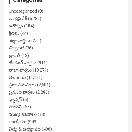
Categories
Uncategorized
(8)
ఆంధ్రప్రదేశ్
(5,789)
ఆరోగ్యం
(184)
క్రీడలు
(44)
జిల్లా వార్తలు
(259)
టెక్నాలజీ
(36)
ట్రావెల్
(12)
ట్రేండింగ్ వార్తలు
(911)
తాజా వార్తలు
(19,271)
తెలంగాణ
(11,181)
ప్రజా సమస్యలు
(2,681)
ప్రముఖ వార్తలు
(2,286)
ఫ్యాషన్
(6)
బిజినెస్
(65)
ముఖ్య కథనాలు
(78)
రాజకీయం
(943)
విద్య & ఉద్యోగము
(496)