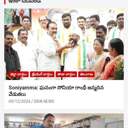
ఇంకా చదవండి
జిల్లా వార్తలు
ట్రేండింగ్ వార్తలు
తాజా వార్తలు
తెలంగాణ
Soniyamma: ఘ‌నంగా సోనియా గాంధీ జ‌న్మ‌దిన
వేడుక‌లు
09/12/2024
SIRA NEWS