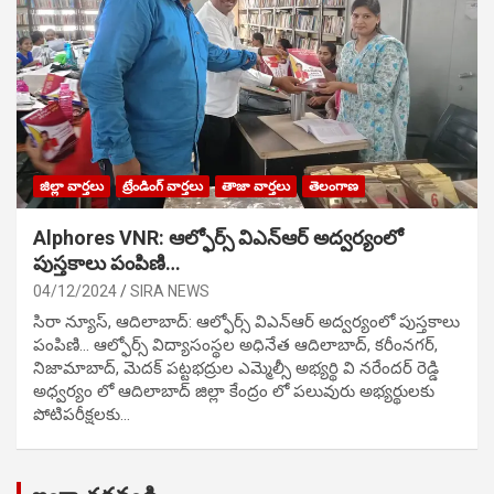
జిల్లా వార్తలు
ట్రేండింగ్ వార్తలు
తాజా వార్తలు
తెలంగాణ
Alphores VNR: ఆల్ఫోర్స్ విఎన్ఆర్ అద్వర్యంలో
పుస్తకాలు పంపిణి…
04/12/2024
SIRA NEWS
సిరా న్యూస్, ఆదిలాబాద్: ఆల్ఫోర్స్ విఎన్ఆర్ అద్వర్యంలో పుస్తకాలు
పంపిణి… ఆల్ఫోర్స్ విద్యాసంస్థల అధినేత ఆదిలాబాద్, కరీంనగర్,
నిజామాబాద్, మెదక్ పట్టభద్రుల ఎమ్మెల్సీ అభ్యర్థి వి నరేందర్ రెడ్డి
అధ్వర్యం లో ఆదిలాబాద్ జిల్లా కేంద్రం లో పలువురు అభ్యర్థులకు
పోటిప‌రీక్ష‌ల‌కు…