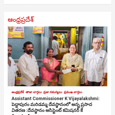
ఆంధ్రప్రదేశ్
ఆంధ్రప్రదేశ్
తాజా వార్తలు
ప్రజా సమస్యలు
ప్రముఖ వార్తలు
Assistant Commissioner K Vijayalakshmi:
పెద్దాపురం మరిడమ్మ దేవస్థానంలో అన్న ప్రసాద
వితరణ :దేవస్థానం అసిస్టెంట్ కమిషనర్ కే