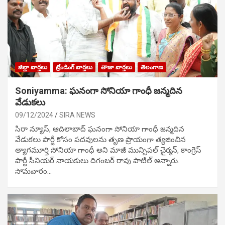
జిల్లా వార్తలు
ట్రేండింగ్ వార్తలు
తాజా వార్తలు
తెలంగాణ
Soniyamma: ఘ‌నంగా సోనియా గాంధీ జ‌న్మ‌దిన
వేడుక‌లు
09/12/2024
SIRA NEWS
సిరా న్యూస్, ఆదిలాబాద్ ఘ‌నంగా సోనియా గాంధీ జ‌న్మ‌దిన
వేడుక‌లు పార్టీ కోసం ప‌ద‌వుల‌ను తృణ ప్రాయంగా త్య‌జించిన
త్యాగమూర్తి సోనియా గాంధీ అని మాజీ మున్సిప‌ల్ చైర్మ‌న్, కాంగ్రెస్
పార్టీ సీనియ‌ర్ నాయ‌కులు దిగంబ‌ర్ రావు పాటిల్ అన్నారు.
సోమవారం…