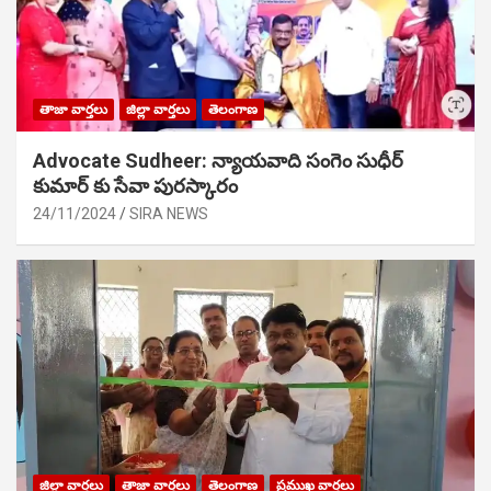
తాజా వార్తలు
జిల్లా వార్తలు
తెలంగాణ
Advocate Sudheer: న్యాయవాది సంగెం సుధీర్
కుమార్ కు సేవా పురస్కారం
24/11/2024
SIRA NEWS
జిల్లా వార్తలు
తాజా వార్తలు
తెలంగాణ
ప్రముఖ వార్తలు