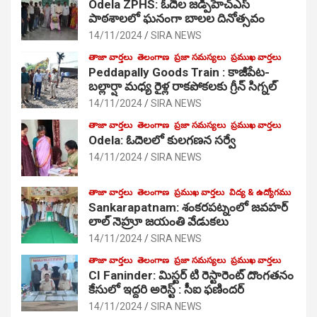
Odela ZPHS: ఓదెల జ‌డ్పీహెచ్ఎస్
పాఠ‌శాల‌లో ఘనంగా బాలల దినోత్సవం
14/11/2024
SIRA NEWS
తాజా వార్తలు
తెలంగాణ
ప్రజా సమస్యలు
ప్రముఖ వార్తలు
Peddapally Goods Train : కాజీపేట-
బల్లార్షా మధ్య రైళ్ల రాకపోకలకు గ్రీన్ సిగ్నల్
14/11/2024
SIRA NEWS
తాజా వార్తలు
తెలంగాణ
ప్రజా సమస్యలు
ప్రముఖ వార్తలు
Odela: ఓదెలలో కులగణన సర్వే
14/11/2024
SIRA NEWS
తాజా వార్తలు
తెలంగాణ
ప్రముఖ వార్తలు
విద్య & ఉద్యోగము
Sankarapatnam: శంకరపట్నంలో జవహర్
లాల్ నెహ్రూ జయంతి వేడుకలు
14/11/2024
SIRA NEWS
తాజా వార్తలు
తెలంగాణ
ప్రజా సమస్యలు
ప్రముఖ వార్తలు
CI Faninder: మిస్టర్ టి రెస్టారెంట్ దొంగతనం
కేసులో ఇద్దరి అరెస్ట్ : సీఐ ఫణిందర్
14/11/2024
SIRA NEWS