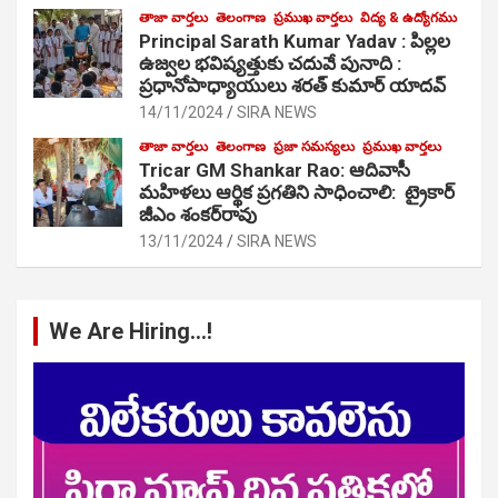
తాజా వార్తలు
తెలంగాణ
ప్రముఖ వార్తలు
విద్య & ఉద్యోగము
Principal Sarath Kumar Yadav : పిల్లల
ఉజ్వల భవిష్యత్తుకు చదువే పునాది :
ప్రధానోపాధ్యాయులు శరత్ కుమార్ యాదవ్
14/11/2024
SIRA NEWS
తాజా వార్తలు
తెలంగాణ
ప్రజా సమస్యలు
ప్రముఖ వార్తలు
Tricar GM Shankar Rao: ఆదివాసీ
మహిళలు ఆర్థిక ప్రగతిని సాధించాలి: ట్రైకార్
జీఎం శంకర్‌రావు
13/11/2024
SIRA NEWS
We Are Hiring…!