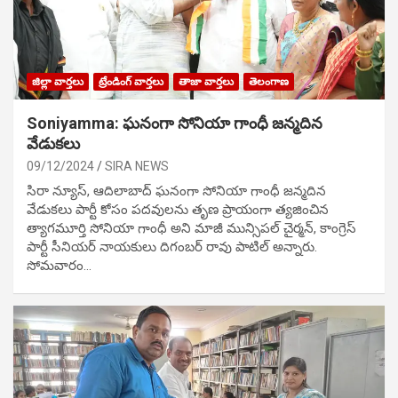
జిల్లా వార్తలు
ట్రేండింగ్ వార్తలు
తాజా వార్తలు
తెలంగాణ
Soniyamma: ఘ‌నంగా సోనియా గాంధీ జ‌న్మ‌దిన
వేడుక‌లు
09/12/2024
SIRA NEWS
సిరా న్యూస్, ఆదిలాబాద్ ఘ‌నంగా సోనియా గాంధీ జ‌న్మ‌దిన
వేడుక‌లు పార్టీ కోసం ప‌ద‌వుల‌ను తృణ ప్రాయంగా త్య‌జించిన
త్యాగమూర్తి సోనియా గాంధీ అని మాజీ మున్సిప‌ల్ చైర్మ‌న్, కాంగ్రెస్
పార్టీ సీనియ‌ర్ నాయ‌కులు దిగంబ‌ర్ రావు పాటిల్ అన్నారు.
సోమవారం…