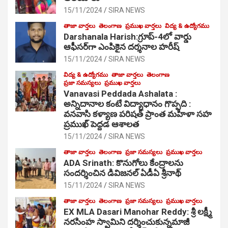
15/11/2024
SIRA NEWS
తాజా వార్తలు
తెలంగాణ
ప్రముఖ వార్తలు
విద్య & ఉద్యోగము
Darshanala Harish:గ్రూప్-4లో వార్డు
ఆఫీసర్‌గా ఎంపికైన దర్శనాల హరీష్
15/11/2024
SIRA NEWS
విద్య & ఉద్యోగము
తాజా వార్తలు
తెలంగాణ
ప్రజా సమస్యలు
ప్రముఖ వార్తలు
Vanavasi Peddada Ashalata :
అన్నిదానాల కంటే విద్యాధానం గొప్పది :
వనవాసి కళ్యాణ పరిషత్ ప్రాంత మహిళా సహ
ప్రముఖ్ పెద్దడ ఆశాలత
15/11/2024
SIRA NEWS
తాజా వార్తలు
తెలంగాణ
ప్రజా సమస్యలు
ప్రముఖ వార్తలు
ADA Srinath: కొనుగోలు కేంద్రాల‌ను
సంద‌ర్శించిన డివిజనల్ ఏడీఏ శ్రీనాథ్
15/11/2024
SIRA NEWS
తాజా వార్తలు
తెలంగాణ
ప్రజా సమస్యలు
ప్రముఖ వార్తలు
EX MLA Dasari Manohar Reddy: శ్రీ లక్ష్మీ
నరసింహ స్వామిని దర్శించుకున్నమాజీ