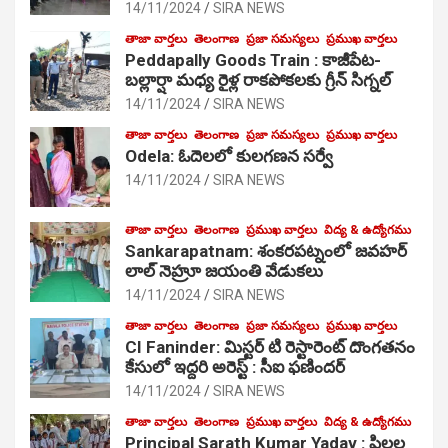
14/11/2024
SIRA NEWS
తాజా వార్తలు
తెలంగాణ
ప్రజా సమస్యలు
ప్రముఖ వార్తలు
Peddapally Goods Train : కాజీపేట-
బల్లార్షా మధ్య రైళ్ల రాకపోకలకు గ్రీన్ సిగ్నల్
14/11/2024
SIRA NEWS
తాజా వార్తలు
తెలంగాణ
ప్రజా సమస్యలు
ప్రముఖ వార్తలు
Odela: ఓదెలలో కులగణన సర్వే
14/11/2024
SIRA NEWS
తాజా వార్తలు
తెలంగాణ
ప్రముఖ వార్తలు
విద్య & ఉద్యోగము
Sankarapatnam: శంకరపట్నంలో జవహర్
లాల్ నెహ్రూ జయంతి వేడుకలు
14/11/2024
SIRA NEWS
తాజా వార్తలు
తెలంగాణ
ప్రజా సమస్యలు
ప్రముఖ వార్తలు
CI Faninder: మిస్టర్ టి రెస్టారెంట్ దొంగతనం
కేసులో ఇద్దరి అరెస్ట్ : సీఐ ఫణిందర్
14/11/2024
SIRA NEWS
తాజా వార్తలు
తెలంగాణ
ప్రముఖ వార్తలు
విద్య & ఉద్యోగము
Principal Sarath Kumar Yadav : పిల్లల