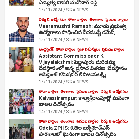
ఎమ్మెల్యే దాసరి మనోహర్ రెడ్డి
15/11/2024
SIRA NEWS
విద్య & ఉద్యోగము
తాజా వార్తలు
తెలంగాణ
ప్రముఖ వార్తలు
Veeramushti Ramesh: మూడు ప్రభుత్వ
ఉద్యోగాలు సాధించిన వీరముష్టి రమేష్
15/11/2024
SIRA NEWS
ఆంధ్రప్రదేశ్
తాజా వార్తలు
ప్రజా సమస్యలు
ప్రముఖ వార్తలు
Assistant Commissioner K
Vijayalakshmi: పెద్దాపురం మరిడమ్మ
దేవస్థానంలో అన్న ప్రసాద వితరణ :దేవస్థానం
అసిస్టెంట్ కమిషనర్ కే విజయలక్ష్మి
15/11/2024
SIRA NEWS
తాజా వార్తలు
తెలంగాణ
ప్రముఖ వార్తలు
విద్య & ఉద్యోగము
Kalvasrirampur: కాల్వశ్రీరాంపూర్లో ఘనంగా
బాలల దినోత్సవం
14/11/2024
SIRA NEWS
తాజా వార్తలు
తెలంగాణ
ప్రముఖ వార్తలు
విద్య & ఉద్యోగము
Odela ZPHS: ఓదెల జ‌డ్పీహెచ్ఎస్
పాఠ‌శాల‌లో ఘనంగా బాలల దినోత్సవం