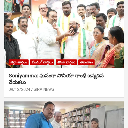
జిల్లా వార్తలు
ట్రేండింగ్ వార్తలు
తాజా వార్తలు
తెలంగాణ
Soniyamma: ఘ‌నంగా సోనియా గాంధీ జ‌న్మ‌దిన
వేడుక‌లు
09/12/2024
SIRA NEWS