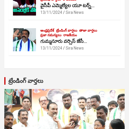
వైసీపీ ఎమ్మెల్యేల యూ టర్న్…
13/11/2024
Sira News
ఆంధ్రప్రదేశ్
ట్రేండింగ్ వార్తలు
తాజా వార్తలు
ప్రజా సమస్యలు
రాజకీయం
గుమ్మనూరు వర్సెస్ జేసీ…
13/11/2024
Sira News
ట్రేండింగ్ వార్తలు