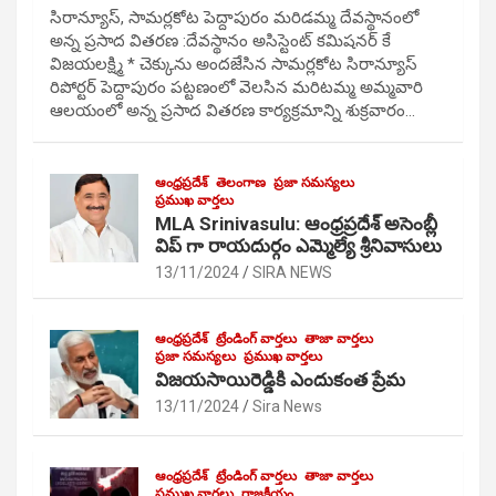
సిరాన్యూస్, సామర్లకోట పెద్దాపురం మరిడమ్మ దేవస్థానంలో
అన్న ప్రసాద వితరణ :దేవస్థానం అసిస్టెంట్ కమిషనర్ కే
విజయలక్ష్మి * చెక్కును అందజేసిన సామర్లకోట సిరాన్యూస్
రిపోర్టర్ పెద్దాపురం పట్టణంలో వెలసిన మరిటమ్మ అమ్మవారి
ఆలయంలో అన్న ప్రసాద వితరణ కార్యక్రమాన్ని శుక్రవారం…
ఆంధ్రప్రదేశ్
తెలంగాణ
ప్రజా సమస్యలు
ప్రముఖ వార్తలు
MLA Srinivasulu: ఆంధ్రప్రదేశ్ అసెంబ్లీ
విప్ గా రాయదుర్గం ఎమ్మెల్యే శ్రీనివాసులు
13/11/2024
SIRA NEWS
ఆంధ్రప్రదేశ్
ట్రేండింగ్ వార్తలు
తాజా వార్తలు
ప్రజా సమస్యలు
ప్రముఖ వార్తలు
విజయసాయిరెడ్డికి ఎందుకంత ప్రేమ
13/11/2024
Sira News
ఆంధ్రప్రదేశ్
ట్రేండింగ్ వార్తలు
తాజా వార్తలు
ప్రముఖ వార్తలు
రాజకీయం