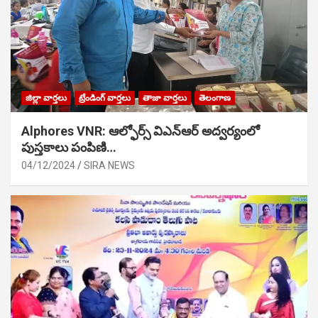
జిల్లా వార్తలు
ట్రేండింగ్ వార్తలు
తాజా వార్తలు
తెలంగాణ
Alphores VNR: ఆల్ఫోర్స్ విఎన్ఆర్ అద్వర్యంలో
పుస్తకాలు పంపిణి…
04/12/2024
SIRA NEWS