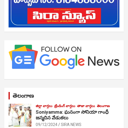
తెలంగాణ
జిల్లా వార్తలు
ట్రేండింగ్ వార్తలు
తాజా వార్తలు
తెలంగాణ
Soniyamma: ఘ‌నంగా సోనియా గాంధీ
జ‌న్మ‌దిన వేడుక‌లు
09/12/2024
SIRA NEWS