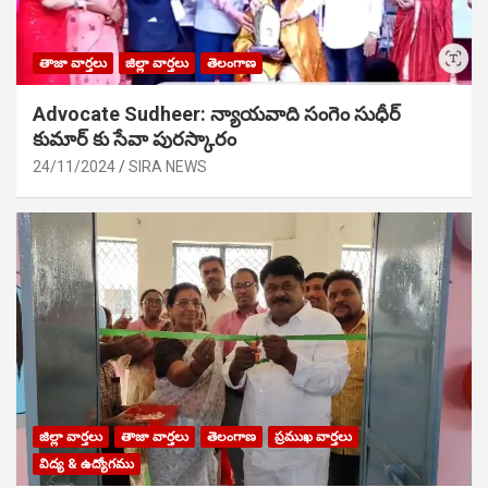
తాజా వార్తలు
జిల్లా వార్తలు
తెలంగాణ
Advocate Sudheer: న్యాయవాది సంగెం సుధీర్
కుమార్ కు సేవా పురస్కారం
24/11/2024
SIRA NEWS
జిల్లా వార్తలు
తాజా వార్తలు
తెలంగాణ
ప్రముఖ వార్తలు
విద్య & ఉద్యోగము