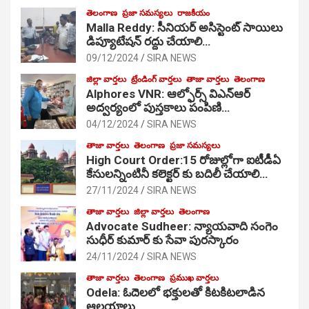
తెలంగాణ
ప్రజా సమస్యలు
రాజకీయం
Malla Reddy: సీనియర్ అసిస్టెంట్ సాయిలు
డిప్యూటేషన్ రద్దు చేయాలి…
09/12/2024
SIRA NEWS
జిల్లా వార్తలు
ట్రేండింగ్ వార్తలు
తాజా వార్తలు
తెలంగాణ
Alphores VNR: ఆల్ఫోర్స్ విఎన్ఆర్
అద్వర్యంలో పుస్తకాలు పంపిణి…
04/12/2024
SIRA NEWS
తాజా వార్తలు
తెలంగాణ
ప్రజా సమస్యలు
High Court Order:15 రోజుల్లోగా ఐటీడీఏ
కేసులన్నింటినీ కలెక్టర్ కు బదిలీ చేయాలి…
27/11/2024
SIRA NEWS
తాజా వార్తలు
జిల్లా వార్తలు
తెలంగాణ
Advocate Sudheer: న్యాయవాది సంగెం
సుధీర్ కుమార్ కు సేవా పురస్కారం
24/11/2024
SIRA NEWS
తాజా వార్తలు
తెలంగాణ
ప్రముఖ వార్తలు
Odela: ఓదెల‌లో భక్తులతో కిటకిటలాడిన
ఆల‌యాలు