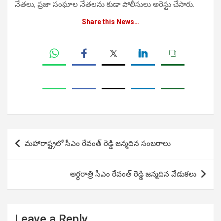
నేతలు, ప్రజా సంఘాల నేతలను కుడా పోలీసులు అరెస్టు చేసారు.
Share this News…
Post
మహారాష్ట్రలో సీఎం రేవంత్ రెడ్డి జన్మదిన సంబరాలు
navigation
అర్ధరాత్రి సీఎం రేవంత్ రెడ్డి జన్మదిన వేడుకలు
Leave a Reply