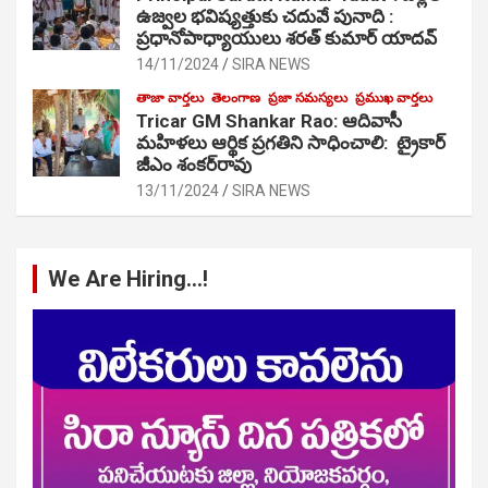
ఉజ్వల భవిష్యత్తుకు చదువే పునాది :
ప్రధానోపాధ్యాయులు శరత్ కుమార్ యాదవ్
14/11/2024
SIRA NEWS
తాజా వార్తలు
తెలంగాణ
ప్రజా సమస్యలు
ప్రముఖ వార్తలు
Tricar GM Shankar Rao: ఆదివాసీ
మహిళలు ఆర్థిక ప్రగతిని సాధించాలి: ట్రైకార్
జీఎం శంకర్‌రావు
13/11/2024
SIRA NEWS
We Are Hiring…!