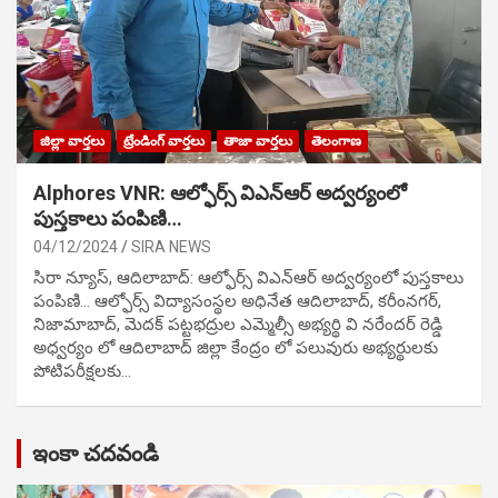
జిల్లా వార్తలు
ట్రేండింగ్ వార్తలు
తాజా వార్తలు
తెలంగాణ
Alphores VNR: ఆల్ఫోర్స్ విఎన్ఆర్ అద్వర్యంలో
పుస్తకాలు పంపిణి…
04/12/2024
SIRA NEWS
సిరా న్యూస్, ఆదిలాబాద్: ఆల్ఫోర్స్ విఎన్ఆర్ అద్వర్యంలో పుస్తకాలు
పంపిణి… ఆల్ఫోర్స్ విద్యాసంస్థల అధినేత ఆదిలాబాద్, కరీంనగర్,
నిజామాబాద్, మెదక్ పట్టభద్రుల ఎమ్మెల్సీ అభ్యర్థి వి నరేందర్ రెడ్డి
అధ్వర్యం లో ఆదిలాబాద్ జిల్లా కేంద్రం లో పలువురు అభ్యర్థులకు
పోటిప‌రీక్ష‌ల‌కు…
ఇంకా చదవండి