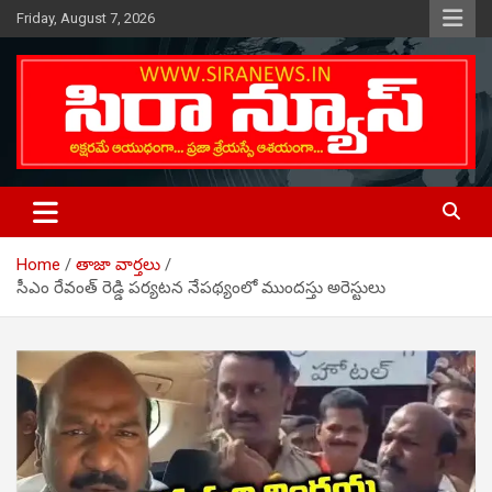
Skip
Friday, August 7, 2026
to
content
Telugu Online News Daily
SIRA NEWS
Home
తాజా వార్తలు
సీఎం రేవంత్ రెడ్డి పర్యటన నేపథ్యంలో ముందస్తు అరెస్టులు