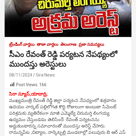
ట్రేండింగ్ వార్తలు
తాజా వార్తలు
తెలంగాణ
ప్రజా సమస్యలు
సీఎం రేవంత్ రెడ్డి పర్యటన నేపథ్యంలో
ముందస్తు అరెస్టులు
08/11/2024
Sira News
Post Views:
166
సిరా న్యూస్,యాదాద్రి;
ముఖ్యమంత్రి రేవంత్ రెడ్డి జిల్లా పర్యటన నేపధ్యంలో శుక్రవారం
ఉదయం నార్కట్ పల్లిలోగత కొద్ది రోజులుగా అంబుజా సిమెంట్
పరిశ్రమకు వ్యతిరేకంగా మాజీ ఎమ్మెల్యే చిరుమర్తి లింగయ్య
ఉద్యమం చేస్తుండడం తెలిసిందే. రేవంత్ పర్యటనను
అడ్డుకుంటారన్న సమాచారంతో ముందస్తు అరెస్ట్ చేసారు.
రామన్నపేట ,చిట్యాల, నార్కెట్పల్లి మండలాల్లో పలువురు బి ఆర్ ఎస్