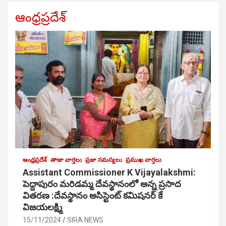
ఆంధ్రప్రదేశ్
ఆంధ్రప్రదేశ్
తాజా వార్తలు
ప్రజా సమస్యలు
ప్రముఖ వార్తలు
Assistant Commissioner K Vijayalakshmi:
పెద్దాపురం మరిడమ్మ దేవస్థానంలో అన్న ప్రసాద
వితరణ :దేవస్థానం అసిస్టెంట్ కమిషనర్ కే
విజయలక్ష్మి
15/11/2024
SIRA NEWS