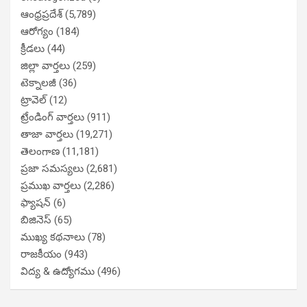
ఆంధ్రప్రదేశ్
(5,789)
ఆరోగ్యం
(184)
క్రీడలు
(44)
జిల్లా వార్తలు
(259)
టెక్నాలజీ
(36)
ట్రావెల్
(12)
ట్రేండింగ్ వార్తలు
(911)
తాజా వార్తలు
(19,271)
తెలంగాణ
(11,181)
ప్రజా సమస్యలు
(2,681)
ప్రముఖ వార్తలు
(2,286)
ఫ్యాషన్
(6)
బిజినెస్
(65)
ముఖ్య కథనాలు
(78)
రాజకీయం
(943)
విద్య & ఉద్యోగము
(496)