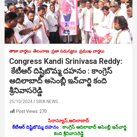
తాజా వార్తలు
తెలంగాణ
ప్రజా సమస్యలు
ప్రముఖ వార్తలు
Congress Kandi Srinivasa Reddy:
కేటీఆర్ దిష్టిబొమ్మ ద‌హ‌నం : కాంగ్రెస్
ఆదిలాబాద్ అసెంబ్లీ ఇన్‌చార్జి కంది
శ్రీ‌నివాస‌రెడ్డి
25/10/2024
SIRA NEWS
Post Views:
270
సిరాన్యూస్,ఆదిలాబాద్‌
కేటీఆర్ దిష్టిబొమ్మ ద‌హ‌నం
: కాంగ్రెస్ ఆదిలాబాద్ అసెంబ్లీ ఇన్‌చార్జి
కంది శ్రీ‌నివాస‌రెడ్డి