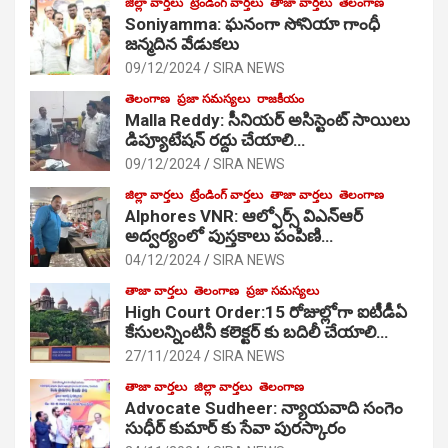
జిల్లా వార్తలు
ట్రేండింగ్ వార్తలు
తాజా వార్తలు
తెలంగాణ
Soniyamma: ఘ‌నంగా సోనియా గాంధీ
జ‌న్మ‌దిన వేడుక‌లు
09/12/2024
SIRA NEWS
తెలంగాణ
ప్రజా సమస్యలు
రాజకీయం
Malla Reddy: సీనియర్ అసిస్టెంట్ సాయిలు
డిప్యూటేషన్ రద్దు చేయాలి…
09/12/2024
SIRA NEWS
జిల్లా వార్తలు
ట్రేండింగ్ వార్తలు
తాజా వార్తలు
తెలంగాణ
Alphores VNR: ఆల్ఫోర్స్ విఎన్ఆర్
అద్వర్యంలో పుస్తకాలు పంపిణి…
04/12/2024
SIRA NEWS
తాజా వార్తలు
తెలంగాణ
ప్రజా సమస్యలు
High Court Order:15 రోజుల్లోగా ఐటీడీఏ
కేసులన్నింటినీ కలెక్టర్ కు బదిలీ చేయాలి…
27/11/2024
SIRA NEWS
తాజా వార్తలు
జిల్లా వార్తలు
తెలంగాణ
Advocate Sudheer: న్యాయవాది సంగెం
సుధీర్ కుమార్ కు సేవా పురస్కారం