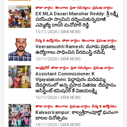
తాజా వార్తలు
తెలంగాణ
ప్రజా సమస్యలు
ప్రముఖ వార్తలు
EX MLA Dasari Manohar Reddy: శ్రీ లక్ష్మీ
నరసింహ స్వామిని దర్శించుకున్నమాజీ
ఎమ్మెల్యే దాసరి మనోహర్ రెడ్డి
15/11/2024
SIRA NEWS
విద్య & ఉద్యోగము
తాజా వార్తలు
తెలంగాణ
ప్రముఖ వార్తలు
Veeramushti Ramesh: మూడు ప్రభుత్వ
ఉద్యోగాలు సాధించిన వీరముష్టి రమేష్
15/11/2024
SIRA NEWS
ఆంధ్రప్రదేశ్
తాజా వార్తలు
ప్రజా సమస్యలు
ప్రముఖ వార్తలు
Assistant Commissioner K
Vijayalakshmi: పెద్దాపురం మరిడమ్మ
దేవస్థానంలో అన్న ప్రసాద వితరణ :దేవస్థానం
అసిస్టెంట్ కమిషనర్ కే విజయలక్ష్మి
15/11/2024
SIRA NEWS
తాజా వార్తలు
తెలంగాణ
ప్రముఖ వార్తలు
విద్య & ఉద్యోగము
Kalvasrirampur: కాల్వశ్రీరాంపూర్లో ఘనంగా
బాలల దినోత్సవం
14/11/2024
SIRA NEWS