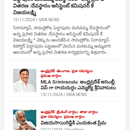
వితరణ :దేవస్థానం అసిస్టెంట్ కమిషనర్ కే
విజయలక్ష్మి
15/11/2024
SIRA NEWS
సిరాన్యూస్, సామర్లకోట పెద్దాపురం మరిడమ్మ దేవస్థానంలో
అన్న ప్రసాద వితరణ :దేవస్థానం అసిస్టెంట్ కమిషనర్ కే
విజయలక్ష్మి * చెక్కును అందజేసిన సామర్లకోట సిరాన్యూస్
రిపోర్టర్ పెద్దాపురం పట్టణంలో వెలసిన మరిటమ్మ అమ్మవారి
ఆలయంలో అన్న ప్రసాద వితరణ కార్యక్రమాన్ని శుక్రవారం…
ఆంధ్రప్రదేశ్
తెలంగాణ
ప్రజా సమస్యలు
ప్రముఖ వార్తలు
MLA Srinivasulu: ఆంధ్రప్రదేశ్ అసెంబ్లీ
విప్ గా రాయదుర్గం ఎమ్మెల్యే శ్రీనివాసులు
13/11/2024
SIRA NEWS
ఆంధ్రప్రదేశ్
ట్రేండింగ్ వార్తలు
తాజా వార్తలు
ప్రజా సమస్యలు
ప్రముఖ వార్తలు
విజయసాయిరెడ్డికి ఎందుకంత ప్రేమ
13/11/2024
Sira News