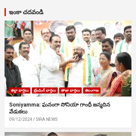
ఇంకా చదవండి
జిల్లా వార్తలు
ట్రేండింగ్ వార్తలు
తాజా వార్తలు
తెలంగాణ
Soniyamma: ఘ‌నంగా సోనియా గాంధీ జ‌న్మ‌దిన
వేడుక‌లు
09/12/2024
SIRA NEWS