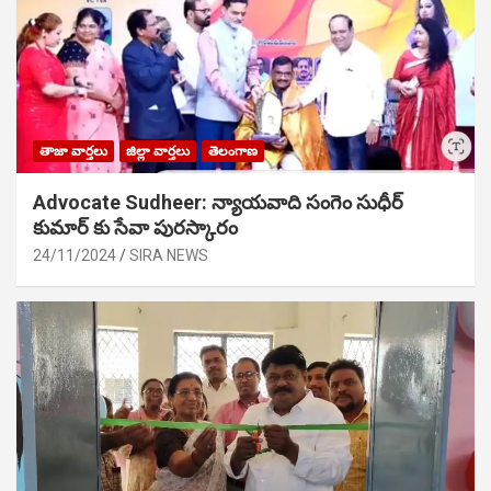
తాజా వార్తలు
జిల్లా వార్తలు
తెలంగాణ
Advocate Sudheer: న్యాయవాది సంగెం సుధీర్
కుమార్ కు సేవా పురస్కారం
24/11/2024
SIRA NEWS