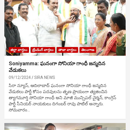
జిల్లా వార్తలు
ట్రేండింగ్ వార్తలు
తాజా వార్తలు
తెలంగాణ
Soniyamma: ఘ‌నంగా సోనియా గాంధీ జ‌న్మ‌దిన
వేడుక‌లు
09/12/2024
SIRA NEWS
సిరా న్యూస్, ఆదిలాబాద్ ఘ‌నంగా సోనియా గాంధీ జ‌న్మ‌దిన
వేడుక‌లు పార్టీ కోసం ప‌ద‌వుల‌ను తృణ ప్రాయంగా త్య‌జించిన
త్యాగమూర్తి సోనియా గాంధీ అని మాజీ మున్సిప‌ల్ చైర్మ‌న్, కాంగ్రెస్
పార్టీ సీనియ‌ర్ నాయ‌కులు దిగంబ‌ర్ రావు పాటిల్ అన్నారు.
సోమవారం…