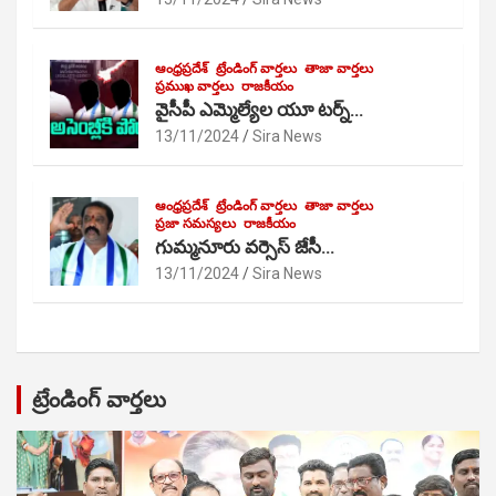
ఆంధ్రప్రదేశ్
ట్రేండింగ్ వార్తలు
తాజా వార్తలు
ప్రముఖ వార్తలు
రాజకీయం
వైసీపీ ఎమ్మెల్యేల యూ టర్న్…
13/11/2024
Sira News
ఆంధ్రప్రదేశ్
ట్రేండింగ్ వార్తలు
తాజా వార్తలు
ప్రజా సమస్యలు
రాజకీయం
గుమ్మనూరు వర్సెస్ జేసీ…
13/11/2024
Sira News
ట్రేండింగ్ వార్తలు