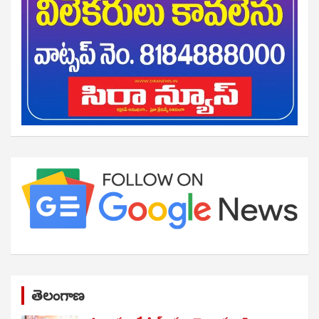
తెలంగాణ