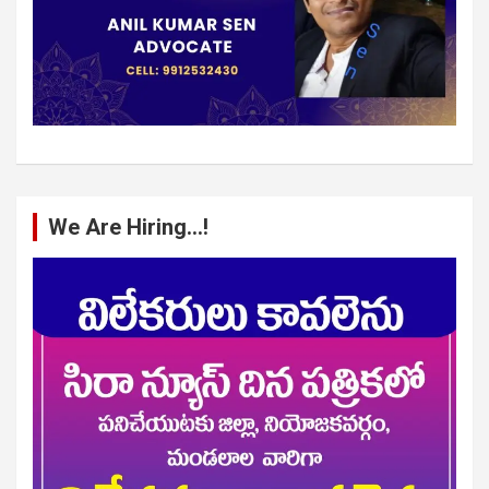
We Are Hiring…!