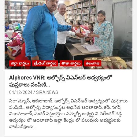
జిల్లా వార్తలు
ట్రేండింగ్ వార్తలు
తాజా వార్తలు
తెలంగాణ
Alphores VNR: ఆల్ఫోర్స్ విఎన్ఆర్ అద్వర్యంలో
పుస్తకాలు పంపిణి…
04/12/2024
SIRA NEWS
సిరా న్యూస్, ఆదిలాబాద్: ఆల్ఫోర్స్ విఎన్ఆర్ అద్వర్యంలో పుస్తకాలు
పంపిణి… ఆల్ఫోర్స్ విద్యాసంస్థల అధినేత ఆదిలాబాద్, కరీంనగర్,
నిజామాబాద్, మెదక్ పట్టభద్రుల ఎమ్మెల్సీ అభ్యర్థి వి నరేందర్ రెడ్డి
అధ్వర్యం లో ఆదిలాబాద్ జిల్లా కేంద్రం లో పలువురు అభ్యర్థులకు
పోటిప‌రీక్ష‌ల‌కు…