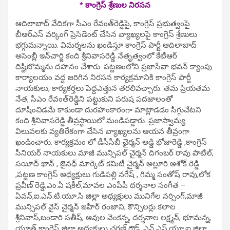
* కాంగ్రెస్ శ్రేణుల నిర‌స‌న‌
ఆదిలాబాద్ వేదిక‌గా సీఎం రేవంత్‌రెడ్డిపై, కాంగ్రెస్ ప్ర‌భుత్వంపై
బీఆర్ఎస్ వ‌ర్కింగ్ ప్రెసిడెంట్ చేసిన వ్యాఖ్య‌ల‌పై కాంగ్రెస్ శ్రేణులు
భ‌గ్గుమ‌న్నాయి. విమ‌ర్శ‌ల‌ను ఖండిస్తూ కాంగ్రెస్ పార్టీ ఆదిలాబాద్
అసెంబ్లీ ఇన్‌చార్జి కంది శ్రీ‌నివాస‌రెడ్డి నేతృత్వంలో కేటీఆర్
దిష్టిబొమ్మ‌ను ద‌హ‌నం చేశారు. ప‌ట్ట‌ణంలోని ప్ర‌జాసేవా భ‌వ‌న్ క్యాంపు
కార్యాల‌యం వ‌ద్ద జ‌రిగిన నిర‌స‌న కార్యక్ర‌మానికి కాంగ్రెస్ పార్టీ
నాయ‌కులు, కార్య‌క‌ర్త‌లు పెద్దఎత్తున త‌ర‌లివ‌చ్చారు. త‌మ ప్రియ‌తమ
నేత, సీఎం రేవంత్‌రెడ్డిని ప‌ట్టుకుని పరుష పదజాలంతో
దూషించిడ‌మే కాకుండా దురహంకారంగా మాట్లాడ‌డం సిగ్గుచేట‌ని
కంది శ్రీ‌నివాస‌రెడ్డి తీవ్ర‌స్థాయిలో మండిప‌డ్డారు. ప్రజాస్వామ్య
విలువలకు వ్యతిరేకంగా చేసిన వ్యాఖ్య‌ల‌ను ఆయ‌న తీవ్రంగా
ఖండించారు. కార్యక్రమం లో డీసీసీబీ ఛైర్మ‌న్ అడ్డి భోజారెడ్డి ,కాంగ్రెస్
సీనియర్ నాయకులు మాజీ మున్సిప‌ల్ చైర్మ‌న్ దిగంబ‌ర్ రావు పాటిల్,
స‌యీద్ ఖాన్ , జైన‌థ్ మార్కెట్ క‌మిటీ చైర్మ‌న్ అల్లూరి అశోక్ రెడ్డి
,ప‌ట్ట‌ణ కాంగ్రెస్ అధ్య‌క్షులు గుడిప‌ల్లి న‌గేష్ , గిమ్మ సంతోష్ రావు,లోక
ప్రవీణ్ రెడ్డి,ఎం.ఏ షకీల్,మావల ఎంపీపీ దర్శనాల సంగీత –
ఏవన్,ఐ.ఎన్.టి.యూ.సి జిల్లా అధ్యక్షులు మునిగేల నర్సింగ్,మాజీ
మున్సిపల్ వైస్ చైర్మన్ జహీర్ రంజాని, కౌన్సిలర్లు కలాల
శ్రీనివాస్,బండారి సతీష్, ఆవుల వెంకన్న, ద‌ర్శ‌నాల ల‌క్ష్మ‌న్, భూమ‌న్న‌,
యూత్ కాంగ్రెస్ జిల్లా అధ్యక్షులు చరణ్ గౌడ్, ఎన్.ఎస్.యూ.ఐ జిల్లా