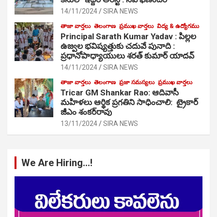
14/11/2024
SIRA NEWS
తాజా వార్తలు
తెలంగాణ
ప్రముఖ వార్తలు
విద్య & ఉద్యోగము
Principal Sarath Kumar Yadav : పిల్లల
ఉజ్వల భవిష్యత్తుకు చదువే పునాది :
ప్రధానోపాధ్యాయులు శరత్ కుమార్ యాదవ్
14/11/2024
SIRA NEWS
తాజా వార్తలు
తెలంగాణ
ప్రజా సమస్యలు
ప్రముఖ వార్తలు
Tricar GM Shankar Rao: ఆదివాసీ
మహిళలు ఆర్థిక ప్రగతిని సాధించాలి: ట్రైకార్
జీఎం శంకర్‌రావు
13/11/2024
SIRA NEWS
We Are Hiring…!