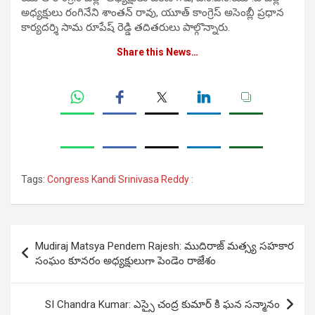
అధ్యక్షులు రంగినేని శాంతన్ రావు, యూత్ కాంగ్రెస్ అసెంబ్లీ ప్రధాన
కార్యదర్శి సామ రూపేష్ రెడ్డి తదితరులు పాల్గొన్నారు.
Share this News…
Tags:
Congress Kandi Srinivasa Reddy :
Post
Mudiraj Matsya Pendem Rajesh: ముదిరాజ్ మత్స్య సహకార
navigation
సంఘం కూనరం అధ్యక్షులుగా పెండెం రాజేశం
SI Chandra Kumar: ఎస్సై చంద్ర కుమార్ కి ఘన సన్మానం