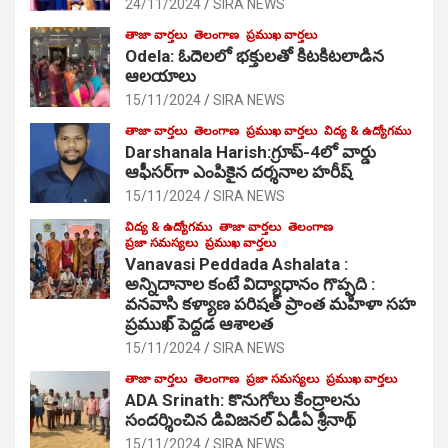
24/11/2024
SIRA NEWS
తాజా వార్తలు
తెలంగాణ
ప్రముఖ వార్తలు
Odela: ఓదెల‌లో భక్తులతో కిటకిటలాడిన
ఆల‌యాలు
15/11/2024
SIRA NEWS
తాజా వార్తలు
తెలంగాణ
ప్రముఖ వార్తలు
విద్య & ఉద్యోగము
Darshanala Harish:గ్రూప్-4లో వార్డు
ఆఫీసర్‌గా ఎంపికైన దర్శనాల హరీష్
15/11/2024
SIRA NEWS
విద్య & ఉద్యోగము
తాజా వార్తలు
తెలంగాణ
ప్రజా సమస్యలు
ప్రముఖ వార్తలు
Vanavasi Peddada Ashalata :
అన్నిదానాల కంటే విద్యాధానం గొప్పది :
వనవాసి కళ్యాణ పరిషత్ ప్రాంత మహిళా సహ
ప్రముఖ్ పెద్దడ ఆశాలత
15/11/2024
SIRA NEWS
తాజా వార్తలు
తెలంగాణ
ప్రజా సమస్యలు
ప్రముఖ వార్తలు
ADA Srinath: కొనుగోలు కేంద్రాల‌ను
సంద‌ర్శించిన డివిజనల్ ఏడీఏ శ్రీనాథ్
15/11/2024
SIRA NEWS