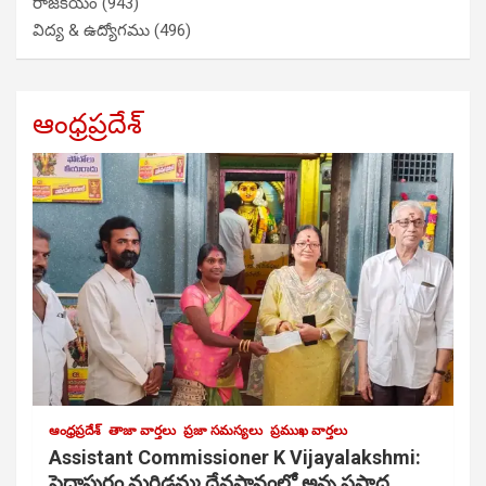
రాజకీయం
(943)
విద్య & ఉద్యోగము
(496)
ఆంధ్రప్రదేశ్
ఆంధ్రప్రదేశ్
తాజా వార్తలు
ప్రజా సమస్యలు
ప్రముఖ వార్తలు
Assistant Commissioner K Vijayalakshmi:
పెద్దాపురం మరిడమ్మ దేవస్థానంలో అన్న ప్రసాద