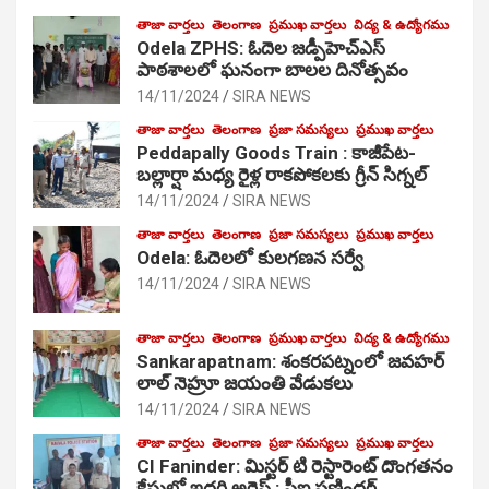
తాజా వార్తలు
తెలంగాణ
ప్రముఖ వార్తలు
విద్య & ఉద్యోగము
Odela ZPHS: ఓదెల జ‌డ్పీహెచ్ఎస్
పాఠ‌శాల‌లో ఘనంగా బాలల దినోత్సవం
14/11/2024
SIRA NEWS
తాజా వార్తలు
తెలంగాణ
ప్రజా సమస్యలు
ప్రముఖ వార్తలు
Peddapally Goods Train : కాజీపేట-
బల్లార్షా మధ్య రైళ్ల రాకపోకలకు గ్రీన్ సిగ్నల్
14/11/2024
SIRA NEWS
తాజా వార్తలు
తెలంగాణ
ప్రజా సమస్యలు
ప్రముఖ వార్తలు
Odela: ఓదెలలో కులగణన సర్వే
14/11/2024
SIRA NEWS
తాజా వార్తలు
తెలంగాణ
ప్రముఖ వార్తలు
విద్య & ఉద్యోగము
Sankarapatnam: శంకరపట్నంలో జవహర్
లాల్ నెహ్రూ జయంతి వేడుకలు
14/11/2024
SIRA NEWS
తాజా వార్తలు
తెలంగాణ
ప్రజా సమస్యలు
ప్రముఖ వార్తలు
CI Faninder: మిస్టర్ టి రెస్టారెంట్ దొంగతనం
కేసులో ఇద్దరి అరెస్ట్ : సీఐ ఫణిందర్