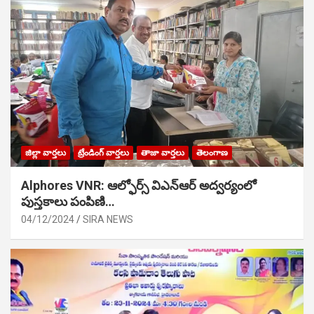
జిల్లా వార్తలు
ట్రేండింగ్ వార్తలు
తాజా వార్తలు
తెలంగాణ
Alphores VNR: ఆల్ఫోర్స్ విఎన్ఆర్ అద్వర్యంలో
పుస్తకాలు పంపిణి…
04/12/2024
SIRA NEWS