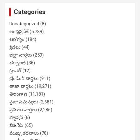
Categories
Uncategorized
(8)
ఆంధ్రప్రదేశ్
(5,789)
ఆరోగ్యం
(184)
క్రీడలు
(44)
జిల్లా వార్తలు
(259)
టెక్నాలజీ
(36)
ట్రావెల్
(12)
ట్రేండింగ్ వార్తలు
(911)
తాజా వార్తలు
(19,271)
తెలంగాణ
(11,181)
ప్రజా సమస్యలు
(2,681)
ప్రముఖ వార్తలు
(2,286)
ఫ్యాషన్
(6)
బిజినెస్
(65)
ముఖ్య కథనాలు
(78)