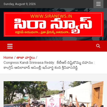
Skip
Sunday, August 9, 2026
to
content
Telugu Online News Daily
SIRA NEWS
Home
తాజా వార్తలు
Congress Kandi Srinivasa Reddy: కేటీఆర్ దిష్టిబొమ్మ ద‌హ‌నం :
కాంగ్రెస్ ఆదిలాబాద్ అసెంబ్లీ ఇన్‌చార్జి కంది శ్రీ‌నివాస‌రెడ్డి